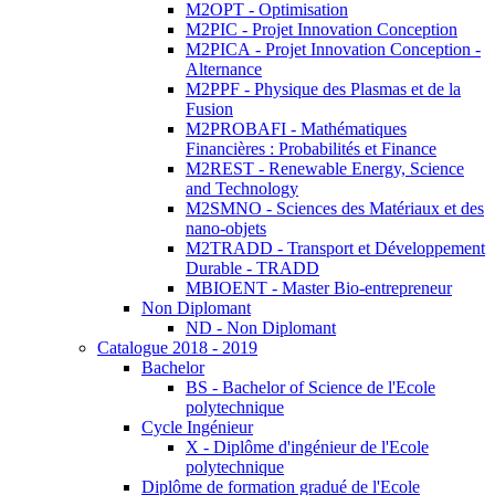
M2OPT - Optimisation
M2PIC - Projet Innovation Conception
M2PICA - Projet Innovation Conception -
Alternance
M2PPF - Physique des Plasmas et de la
Fusion
M2PROBAFI - Mathématiques
Financières : Probabilités et Finance
M2REST - Renewable Energy, Science
and Technology
M2SMNO - Sciences des Matériaux et des
nano-objets
M2TRADD - Transport et Développement
Durable - TRADD
MBIOENT - Master Bio-entrepreneur
Non Diplomant
ND - Non Diplomant
Catalogue 2018 - 2019
Bachelor
BS - Bachelor of Science de l'Ecole
polytechnique
Cycle Ingénieur
X - Diplôme d'ingénieur de l'Ecole
polytechnique
Diplôme de formation gradué de l'Ecole