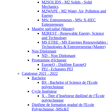
M2SOLIDS - M2 Solids - Solid
Mechanics
M2WAPE - M2 Water, Air, Pollution and
Energy
MSc Entrepreneurs - MSc X-HEC
Entrepreneurs
Mastère spécialisé (Master)
M2REST - Renewable Energy, Science
and Technology
MS ETRE - MS Energies Renouvelables :
Technologies & Entrepreneuriat (Master)
Non Diplomant
ND - Non Diplomant
Programme d'échange
EuroteQ - Diplôme EuroteQ
PEI - Echanges PEI
Catalogue 2021 - 2022
Bachelor
BS - Bachelor of Science de l'Ecole
polytechnique
Cycle Ingénieur
X - Titre d’Ingénieur diplômé de l’École
polytechnique
Diplôme de formation gradué de l'Ecole
Polytechnique -MSc&T