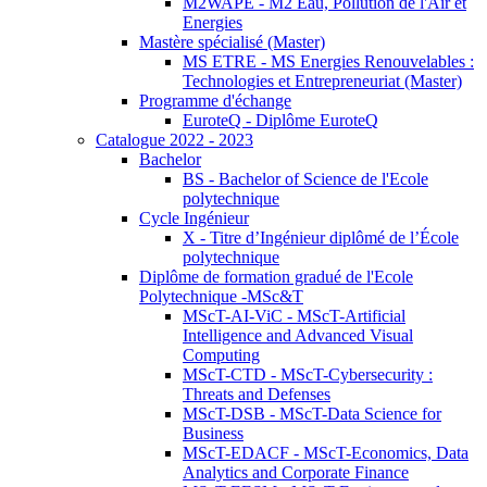
M2WAPE - M2 Eau, Pollution de l'Air et
Energies
Mastère spécialisé (Master)
MS ETRE - MS Energies Renouvelables :
Technologies et Entrepreneuriat (Master)
Programme d'échange
EuroteQ - Diplôme EuroteQ
Catalogue 2022 - 2023
Bachelor
BS - Bachelor of Science de l'Ecole
polytechnique
Cycle Ingénieur
X - Titre d’Ingénieur diplômé de l’École
polytechnique
Diplôme de formation gradué de l'Ecole
Polytechnique -MSc&T
MScT-AI-ViC - MScT-Artificial
Intelligence and Advanced Visual
Computing
MScT-CTD - MScT-Cybersecurity :
Threats and Defenses
MScT-DSB - MScT-Data Science for
Business
MScT-EDACF - MScT-Economics, Data
Analytics and Corporate Finance