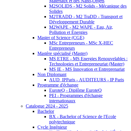
Matériaux et des Nano-Objets
M2SOLIDS - M2 Solids - Mécanique des
Solides
M2TRADD - M2 TraDD - Transport et
Développement Durable
M2WAPE - M2 WAPE - Eau, Air,
Pollution et Énergies
Master of Science (CGE)
MSc Entrepreneurs - MSc X-HEC
Entrepreneurs
Mastère spécialisé (Master)
MS ETRE - MS Energies Renouvelables :
Technologies et Entrepreneuriat (Master)
MS IE - MS Innovation et Entreprenariat
Non Diplomant
AUD_IPParis - AUDITEURS - IP Paris
Programme d'échange
EuroteQ - Diplôme EuroteQ
PEI - Programmes d'échange
internationaux
Catalogue 2024 - 2025
Bachelor
BX - Bachelor of Science de l'Ecole
polytechnique
Cycle Ingénieur