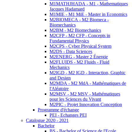
M1MATHJHADA - M1 - Mathematiques
Jacques Hadamard
M1MIE - M1 MiE - Master in Economics
M2BIOMECA - M2 Biomeca -
Biomechanics
M2BM - M2 Biomechanics
M2CFP - M2 CFP - Concepts in
Fundamental Physics
M2CPS - Cyber Physical System
M2DS - Data Sciences
M2ENERG - Master 2 Énergie
M2FLUIDS - M2 Fluids - Fluid
Mechanics
M2IGD - M2 IGD - Interaction, Graphic
and Design
M2MDA - M2 MdA - Mathématiques de
l'Aléatoire
M2MSV - M2 MSV - Mathématiques
pour les Sciences du Vivant
M2PIC - Projet Innovation Conception
Programme d'échange
PEI - Echanges PEI
Catalogue 2020 - 2021
Bachelor
BS - Bachelor of Science de l'Ecole