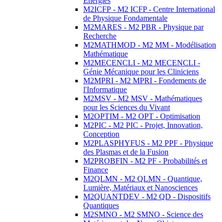
Energies
M2ICFP - M2 ICFP - Centre International
de Physique Fondamentale
M2MARES - M2 PBR - Physique par
Recherche
M2MATHMOD - M2 MM - Modélisation
Mathématique
M2MECENCLI - M2 MECENCLI -
Génie Mécanique pour les Cliniciens
M2MPRI - M2 MPRI - Fondements de
l'Informatique
M2MSV - M2 MSV - Mathématiques
pour les Sciences du Vivant
M2OPTIM - M2 OPT - Optimisation
M2PIC - M2 PIC - Projet, Innovation,
Conception
M2PLASPHYFUS - M2 PPF - Physique
des Plasmas et de la Fusion
M2PROBFIN - M2 PF - Probabilités et
Finance
M2QLMN - M2 QLMN - Quantique,
Lumière, Matériaux et Nanosciences
M2QUANTDEV - M2 QD - Dispositifs
Quantiques
M2SMNO - M2 SMNO - Science des