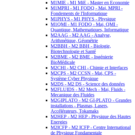
M1MIE - M1 MiE - Master en Economie
M1MPRI - M1 FODQ - Maj. MPRI -
Fondements de l'Informatique
M1PHYS - M1 PHYS - Physique
M1QMI - M1 FODQ - Maj. QMI -
Quantique, Mathematiques, Informatique
M2AAG - M2 AAG - Analyse,
Arithmétique, Géométrie
M2BBH - M2 BBH - Biologie,
Biotechnologie et Santé
M2BME - M2 BME - Ingénierie
BioMédicale
M2CHI - M2 CHI - Chimie et Interfaces
M2CPS - M2 CCSN - Maj. CPS -
Système Cyber Physique
M2DS - M2 DS - Science des données
M2FLUIDS - M2 Mech - Maj. Fluids -
Mecanique des Fluides
M2GIPLATO - M2 GI-PLATO - Grandes
installations - Plasmas, Lasers,
Accélérateurs, Tokamaks
M2HEP - M2 HEP - Physique des Hautes
Energies
M2ICFP - M2 ICFP - Centre International
de Physique Fondamentale