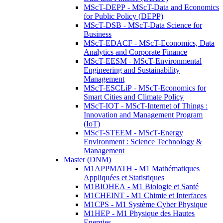
MScT-DEPP - MScT-Data and Economics
for Public Policy (DEPP)
MScT-DSB - MScT-Data Science for
Business
MScT-EDACF - MScT-Economics, Data
Analytics and Corporate Finance
MScT-EESM - MScT-Environmental
Engineering and Sustainability
Management
MScT-ESCLiP - MScT-Economics for
Smart Cities and Climate Policy
MScT-IOT - MScT-Internet of Things :
Innovation and Management Program
(IoT)
MScT-STEEM - MScT-Energy
Environment : Science Technology &
Management
Master (DNM)
M1APPMATH - M1 Mathématiques
Appliquées et Statistiques
M1BIOHEA - M1 Biologie et Santé
M1CHEINT - M1 Chimie et Interfaces
M1CPS - M1 Système Cyber Physique
M1HEP - M1 Physique des Hautes
Energies