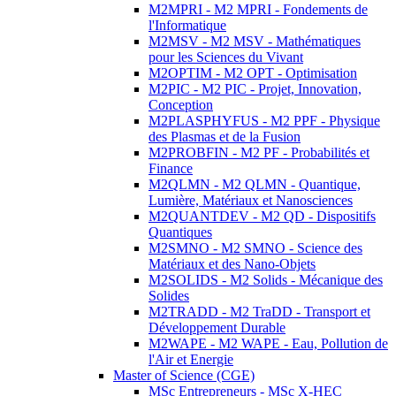
M2MPRI - M2 MPRI - Fondements de
l'Informatique
M2MSV - M2 MSV - Mathématiques
pour les Sciences du Vivant
M2OPTIM - M2 OPT - Optimisation
M2PIC - M2 PIC - Projet, Innovation,
Conception
M2PLASPHYFUS - M2 PPF - Physique
des Plasmas et de la Fusion
M2PROBFIN - M2 PF - Probabilités et
Finance
M2QLMN - M2 QLMN - Quantique,
Lumière, Matériaux et Nanosciences
M2QUANTDEV - M2 QD - Dispositifs
Quantiques
M2SMNO - M2 SMNO - Science des
Matériaux et des Nano-Objets
M2SOLIDS - M2 Solids - Mécanique des
Solides
M2TRADD - M2 TraDD - Transport et
Développement Durable
M2WAPE - M2 WAPE - Eau, Pollution de
l'Air et Energie
Master of Science (CGE)
MSc Entrepreneurs - MSc X-HEC