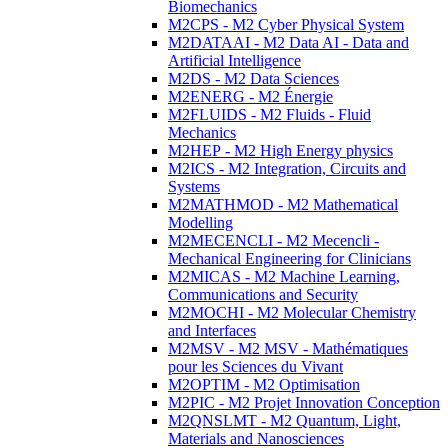
Biomechanics
M2CPS - M2 Cyber Physical System
M2DATAAI - M2 Data AI - Data and
Artificial Intelligence
M2DS - M2 Data Sciences
M2ENERG - M2 Énergie
M2FLUIDS - M2 Fluids - Fluid
Mechanics
M2HEP - M2 High Energy physics
M2ICS - M2 Integration, Circuits and
Systems
M2MATHMOD - M2 Mathematical
Modelling
M2MECENCLI - M2 Mecencli -
Mechanical Engineering for Clinicians
M2MICAS - M2 Machine Learning,
Communications and Security
M2MOCHI - M2 Molecular Chemistry
and Interfaces
M2MSV - M2 MSV - Mathématiques
pour les Sciences du Vivant
M2OPTIM - M2 Optimisation
M2PIC - M2 Projet Innovation Conception
M2QNSLMT - M2 Quantum, Light,
Materials and Nanosciences