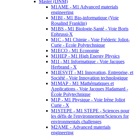
Master (DNM)
M1AME - M1 Advanced materials
engineering
M1BI - M1 Bio-informatique (Voie
Rosalind Franklin)
M1BS - M1 Biologie-Santé - Voie Boris
Ephrussi-X
M1C - M1 Chimie - Voie Fréderic Joliot-
Curie - Ecole Polytechnique
M1ECO - M1 Economie
M1HEP - M1 High Energy Physics
M1I - M1 Informatique - Voie Jacques
Herbrand - X
M1IESVIT - M1 Innovation, Entreprise, et
Société - Voie Innovation technologique
M1MAP - M1 Mathématiques et
Applications - Voie Jacques Hadamard -
École Polytechnique
M1P - M1 Physique - Voie Irène Joliot
Curie - X
M1STEPE - M1 STEPE - Sciences pour
les défis de l'environnement/Sciences for
environmentals challenges
M2AME - Advanced materials
engineering