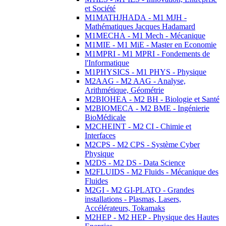
et Société
M1MATHJHADA - M1 MJH -
Mathématiques Jacques Hadamard
M1MECHA - M1 Mech - Mécanique
M1MIE - M1 MiE - Master en Economie
M1MPRI - M1 MPRI - Fondements de
l'Informatique
M1PHYSICS - M1 PHYS - Physique
M2AAG - M2 AAG - Analyse,
Arithmétique, Géométrie
M2BIOHEA - M2 BH - Biologie et Santé
M2BIOMECA - M2 BME - Ingénierie
BioMédicale
M2CHEINT - M2 CI - Chimie et
Interfaces
M2CPS - M2 CPS - Système Cyber
Physique
M2DS - M2 DS - Data Science
M2FLUIDS - M2 Fluids - Mécanique des
Fluides
M2GI - M2 GI-PLATO - Grandes
installations - Plasmas, Lasers,
Accélérateurs, Tokamaks
M2HEP - M2 HEP - Physique des Hautes