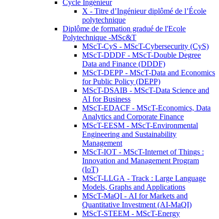
Cycle Ingénieur
X - Titre d’Ingénieur diplômé de l’École
polytechnique
Diplôme de formation gradué de l'Ecole
Polytechnique -MSc&T
MScT-CyS - MScT-Cybersecurity (CyS)
MScT-DDDF - MScT-Double Degree
Data and Finance (DDDF)
MScT-DEPP - MScT-Data and Economics
for Public Policy (DEPP)
MScT-DSAIB - MScT-Data Science and
AI for Business
MScT-EDACF - MScT-Economics, Data
Analytics and Corporate Finance
MScT-EESM - MScT-Environmental
Engineering and Sustainability
Management
MScT-IOT - MScT-Internet of Things :
Innovation and Management Program
(IoT)
MScT-LLGA - Track : Large Language
Models, Graphs and Applications
MScT-MaQI - AI for Markets and
Quantitative Investment (AI-MaQI)
MScT-STEEM - MScT-Energy