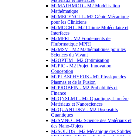
Matériaux et Interfaces
M2MATHMOD - M2 Modélisation
Mathématique
M2MECENCLI - M2 Génie Mécanique
pour les Cliniciens
M2MOCHI - M2 Chimie Moléculaire et
Interfaces
M2MPRI - M2 Fondements de
l'Informatique MPRI
M2MSV - M2 Mathématiques pour les
Sciences du Vivant
M2OPTIM - M2 Optimisation
M2PIC - M2 Projet, Innovation,
Conception
M2PLASPHYFUS - M2 Physique des
Plasmas et de la Fusion
M2PROBFIN - M2 Probabilités et
Finance
M2QNSLMT - M2 Quantique, Lumière,
Matériaux et Nanosciences
M2QUANTDEV - M2 Dispositifs
Quantiques
M2SMNO - M2 Science des Matériaux et
des Nano-Objets
M2SOLIDS - M2 Mécanique des Solides