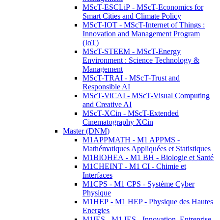
MScT-ESCLiP - MScT-Economics for
Smart Cities and Climate Policy
MScT-IOT - MScT-Internet of Things :
Innovation and Management Program
(IoT)
MScT-STEEM - MScT-Energy
Environment : Science Technology &
Management
MScT-TRAI - MScT-Trust and
Responsible AI
MScT-ViCAI - MScT-Visual Computing
and Creative AI
MScT-XCin - MScT-Extended
Cinematography XCin
Master (DNM)
M1APPMATH - M1 APPMS -
Mathématiques Appliquées et Statistiques
M1BIOHEA - M1 BH - Biologie et Santé
M1CHEINT - M1 CI - Chimie et
Interfaces
M1CPS - M1 CPS - Système Cyber
Physique
M1HEP - M1 HEP - Physique des Hautes
Energies
M1IES - M1 IES - Innovation, Entreprise