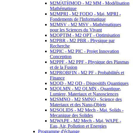
M2MATHMOD - M2 MM - Modélisation
Mathématique
M2MPRI - M2 FODQ - Maj. MPRI -
Fondements de l'Informatique
M2MSV - M2 MSV - Mathématiques
pour les Sciences du Vivant
M2OPTIM - M2 OPT - Optimisation
M2PBR - M2 PBR - Physique par
Recherche
M2PIC - M2 PIC - Projet Innovation
Conception
M2PPF - M2 PPF - Physique des Plasmas
et de la Fusion
M2PROBFIN - M2 PF - Probabilités et
Finance
M2QD - M2 QD - Dispositifs Quantiques
M2QLMN - M2 QLMN - Quantique,
Lumiere, Materiaux et Nanosciences
M2SMNO - M2 SMNO - Science des
Materiaux et des Nano-Objets
M2SOLIDS - M2 Mech - Maj. Solids -
Mecanique des Solides
M2WAPE - M2 Mech - Maj. WAPE -
Eau, Air, Pollution et Energies
Programme d'échange