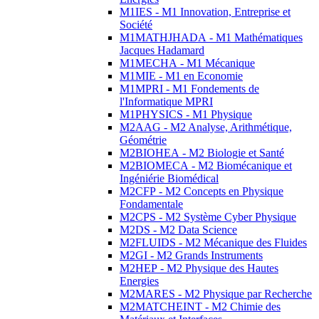
M1IES - M1 Innovation, Entreprise et
Société
M1MATHJHADA - M1 Mathématiques
Jacques Hadamard
M1MECHA - M1 Mécanique
M1MIE - M1 en Economie
M1MPRI - M1 Fondements de
l'Informatique MPRI
M1PHYSICS - M1 Physique
M2AAG - M2 Analyse, Arithmétique,
Géométrie
M2BIOHEA - M2 Biologie et Santé
M2BIOMECA - M2 Biomécanique et
Ingéniérie Biomédical
M2CFP - M2 Concepts en Physique
Fondamentale
M2CPS - M2 Système Cyber Physique
M2DS - M2 Data Science
M2FLUIDS - M2 Mécanique des Fluides
M2GI - M2 Grands Instruments
M2HEP - M2 Physique des Hautes
Energies
M2MARES - M2 Physique par Recherche
M2MATCHEINT - M2 Chimie des