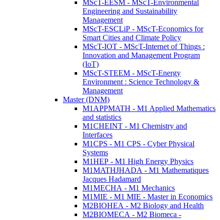
MScT-EESM - MScT-Environmental
Engineering and Sustainability
Management
MScT-ESCLiP - MScT-Economics for
Smart Cities and Climate Policy
MScT-IOT - MScT-Internet of Things :
Innovation and Management Program
(IoT)
MScT-STEEM - MScT-Energy
Environment : Science Technology &
Management
Master (DNM)
M1APPMATH - M1 Applied Mathematics
and statistics
M1CHEINT - M1 Chemistry and
Interfaces
M1CPS - M1 CPS - Cyber Physical
Systems
M1HEP - M1 High Energy Physics
M1MATHJHADA - M1 Mathematiques
Jacques Hadamard
M1MECHA - M1 Mechanics
M1MIE - M1 MIE - Master in Economics
M2BIOHEA - M2 Biology and Health
M2BIOMECA - M2 Biomeca -