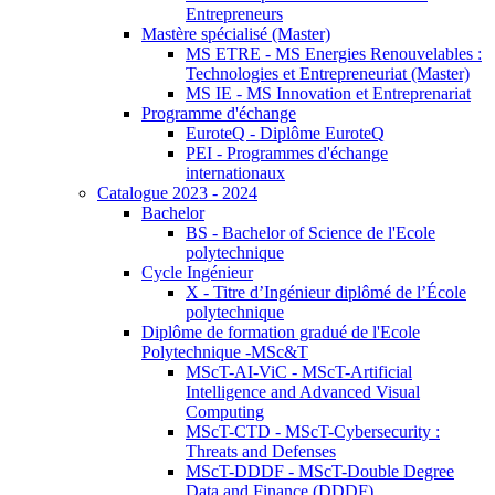
Entrepreneurs
Mastère spécialisé (Master)
MS ETRE - MS Energies Renouvelables :
Technologies et Entrepreneuriat (Master)
MS IE - MS Innovation et Entreprenariat
Programme d'échange
EuroteQ - Diplôme EuroteQ
PEI - Programmes d'échange
internationaux
Catalogue 2023 - 2024
Bachelor
BS - Bachelor of Science de l'Ecole
polytechnique
Cycle Ingénieur
X - Titre d’Ingénieur diplômé de l’École
polytechnique
Diplôme de formation gradué de l'Ecole
Polytechnique -MSc&T
MScT-AI-ViC - MScT-Artificial
Intelligence and Advanced Visual
Computing
MScT-CTD - MScT-Cybersecurity :
Threats and Defenses
MScT-DDDF - MScT-Double Degree
Data and Finance (DDDF)