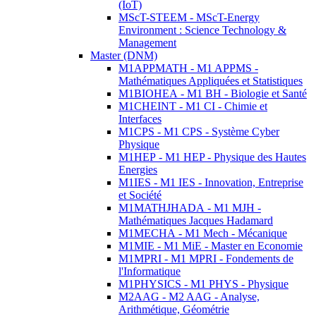
(IoT)
MScT-STEEM - MScT-Energy
Environment : Science Technology &
Management
Master (DNM)
M1APPMATH - M1 APPMS -
Mathématiques Appliquées et Statistiques
M1BIOHEA - M1 BH - Biologie et Santé
M1CHEINT - M1 CI - Chimie et
Interfaces
M1CPS - M1 CPS - Système Cyber
Physique
M1HEP - M1 HEP - Physique des Hautes
Energies
M1IES - M1 IES - Innovation, Entreprise
et Société
M1MATHJHADA - M1 MJH -
Mathématiques Jacques Hadamard
M1MECHA - M1 Mech - Mécanique
M1MIE - M1 MiE - Master en Economie
M1MPRI - M1 MPRI - Fondements de
l'Informatique
M1PHYSICS - M1 PHYS - Physique
M2AAG - M2 AAG - Analyse,
Arithmétique, Géométrie