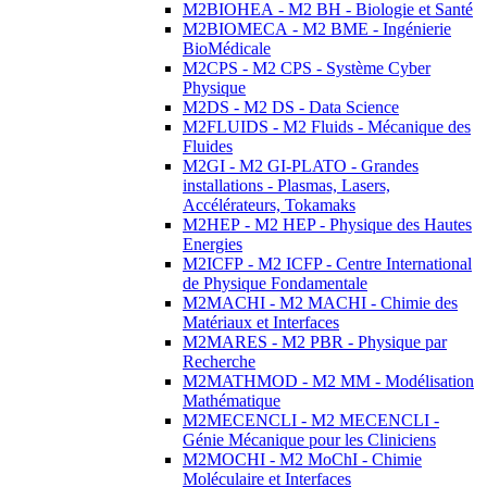
M2BIOHEA - M2 BH - Biologie et Santé
M2BIOMECA - M2 BME - Ingénierie
BioMédicale
M2CPS - M2 CPS - Système Cyber
Physique
M2DS - M2 DS - Data Science
M2FLUIDS - M2 Fluids - Mécanique des
Fluides
M2GI - M2 GI-PLATO - Grandes
installations - Plasmas, Lasers,
Accélérateurs, Tokamaks
M2HEP - M2 HEP - Physique des Hautes
Energies
M2ICFP - M2 ICFP - Centre International
de Physique Fondamentale
M2MACHI - M2 MACHI - Chimie des
Matériaux et Interfaces
M2MARES - M2 PBR - Physique par
Recherche
M2MATHMOD - M2 MM - Modélisation
Mathématique
M2MECENCLI - M2 MECENCLI -
Génie Mécanique pour les Cliniciens
M2MOCHI - M2 MoChI - Chimie
Moléculaire et Interfaces