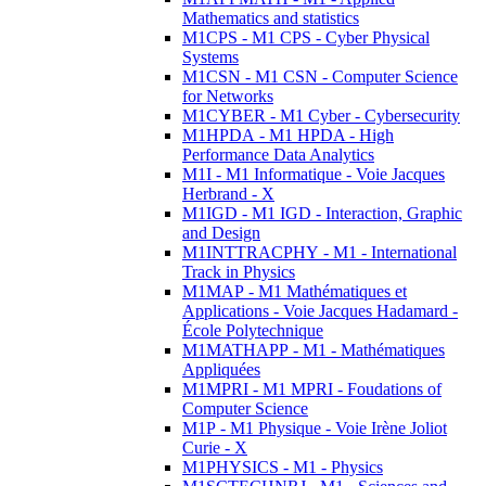
Mathematics and statistics
M1CPS - M1 CPS - Cyber Physical
Systems
M1CSN - M1 CSN - Computer Science
for Networks
M1CYBER - M1 Cyber - Cybersecurity
M1HPDA - M1 HPDA - High
Performance Data Analytics
M1I - M1 Informatique - Voie Jacques
Herbrand - X
M1IGD - M1 IGD - Interaction, Graphic
and Design
M1INTTRACPHY - M1 - International
Track in Physics
M1MAP - M1 Mathématiques et
Applications - Voie Jacques Hadamard -
École Polytechnique
M1MATHAPP - M1 - Mathématiques
Appliquées
M1MPRI - M1 MPRI - Foudations of
Computer Science
M1P - M1 Physique - Voie Irène Joliot
Curie - X
M1PHYSICS - M1 - Physics