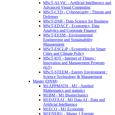
MScT-AI-ViC - Artificial Intelligence and
Advanced Visual Computing
MScT-CTD - Cybersecurity : Threats and
Defenses
MScT-DSB - Data Science for Business
MScT-EDACF - Economics, Data
Analytics and Corporate Finance
MScT-EESM - Environmental
Engineering and Sustainability
Management
MScT-ESCLiP - Economics for Smart
Cities and Climate Policy
MScT-IOT - Internet of Things :
Innovation and Management Program
(IoT)
MScT-STEEM - Energy Environment :
Science Technology & Management
Master (DNM)
M1APPMATH - M1 - Applied
Mathematics and statistics
M1BM - M1 Biomechanics
M1DATAAI - M1 Data AI - Data and
Artificial Intelligence
M1ECO - M1 Economie
M1ENERG - Master 1 Énergie