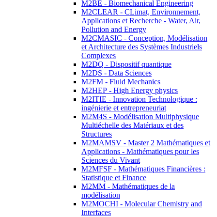
M2BE - Biomechanical Engineering
M2CLEAR - CLimat, Environnement,
Applications et Recherche - Water, Air,
Pollution and Energy
M2CMASIC - Conception, Modélisation
et Architecture des Systèmes Industriels
Complexes
M2DQ - Dispositif quantique
M2DS - Data Sciences
M2FM - Fluid Mechanics
M2HEP - High Energy physics
M2ITIE - Innovation Technologique :
ingénierie et entrepreneuriat
M2M4S - Modélisation Multiphysique
Multiéchelle des Matériaux et des
Structures
M2MAMSV - Master 2 Mathématiques et
Applications - Mathématiques pour les
Sciences du Vivant
M2MFSF - Mathématiques Financières :
Statistique et Finance
M2MM - Mathématiques de la
modélisation
M2MOCHI - Molecular Chemistry and
Interfaces