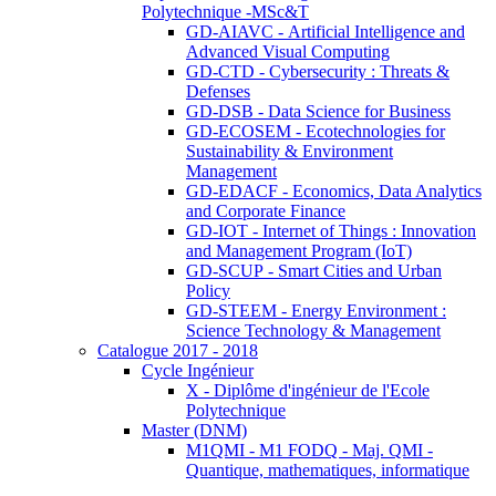
Polytechnique -MSc&T
GD-AIAVC - Artificial Intelligence and
Advanced Visual Computing
GD-CTD - Cybersecurity : Threats &
Defenses
GD-DSB - Data Science for Business
GD-ECOSEM - Ecotechnologies for
Sustainability & Environment
Management
GD-EDACF - Economics, Data Analytics
and Corporate Finance
GD-IOT - Internet of Things : Innovation
and Management Program (IoT)
GD-SCUP - Smart Cities and Urban
Policy
GD-STEEM - Energy Environment :
Science Technology & Management
Catalogue 2017 - 2018
Cycle Ingénieur
X - Diplôme d'ingénieur de l'Ecole
Polytechnique
Master (DNM)
M1QMI - M1 FODQ - Maj. QMI -
Quantique, mathematiques, informatique