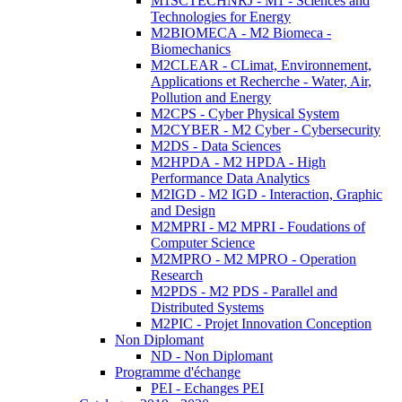
M1SCTECHNRJ - M1 - Sciences and
Technologies for Energy
M2BIOMECA - M2 Biomeca -
Biomechanics
M2CLEAR - CLimat, Environnement,
Applications et Recherche - Water, Air,
Pollution and Energy
M2CPS - Cyber Physical System
M2CYBER - M2 Cyber - Cybersecurity
M2DS - Data Sciences
M2HPDA - M2 HPDA - High
Performance Data Analytics
M2IGD - M2 IGD - Interaction, Graphic
and Design
M2MPRI - M2 MPRI - Foudations of
Computer Science
M2MPRO - M2 MPRO - Operation
Research
M2PDS - M2 PDS - Parallel and
Distributed Systems
M2PIC - Projet Innovation Conception
Non Diplomant
ND - Non Diplomant
Programme d'échange
PEI - Echanges PEI