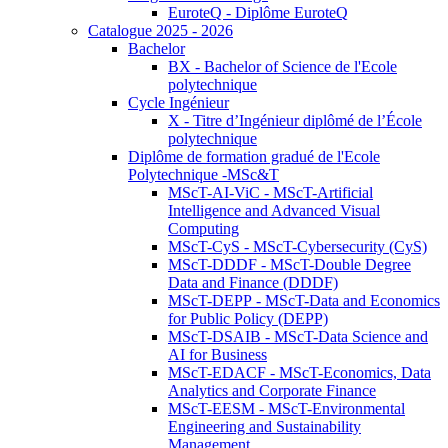
EuroteQ - Diplôme EuroteQ
Catalogue 2025 - 2026
Bachelor
BX - Bachelor of Science de l'Ecole
polytechnique
Cycle Ingénieur
X - Titre d’Ingénieur diplômé de l’École
polytechnique
Diplôme de formation gradué de l'Ecole
Polytechnique -MSc&T
MScT-AI-ViC - MScT-Artificial
Intelligence and Advanced Visual
Computing
MScT-CyS - MScT-Cybersecurity (CyS)
MScT-DDDF - MScT-Double Degree
Data and Finance (DDDF)
MScT-DEPP - MScT-Data and Economics
for Public Policy (DEPP)
MScT-DSAIB - MScT-Data Science and
AI for Business
MScT-EDACF - MScT-Economics, Data
Analytics and Corporate Finance
MScT-EESM - MScT-Environmental
Engineering and Sustainability
Management