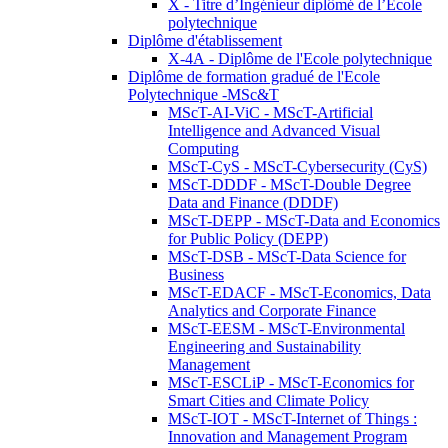
X - Titre d’Ingénieur diplômé de l’École
polytechnique
Diplôme d'établissement
X-4A - Diplôme de l'Ecole polytechnique
Diplôme de formation gradué de l'Ecole
Polytechnique -MSc&T
MScT-AI-ViC - MScT-Artificial
Intelligence and Advanced Visual
Computing
MScT-CyS - MScT-Cybersecurity (CyS)
MScT-DDDF - MScT-Double Degree
Data and Finance (DDDF)
MScT-DEPP - MScT-Data and Economics
for Public Policy (DEPP)
MScT-DSB - MScT-Data Science for
Business
MScT-EDACF - MScT-Economics, Data
Analytics and Corporate Finance
MScT-EESM - MScT-Environmental
Engineering and Sustainability
Management
MScT-ESCLiP - MScT-Economics for
Smart Cities and Climate Policy
MScT-IOT - MScT-Internet of Things :
Innovation and Management Program