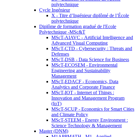
polytechnique
Cycle Ingénieur
X - Titre d’Ingénieur diplômé de l’École
polytechnique
Diplôme de formation gradué de l'Ecole
Polytechnique -MSc&T
MScT-AIAVC - Artificial Intelligence and
Advanced Visual Computing
MScT-CTD - Cybersecurity : Threats and
Defenses
MScT-DSB - Data Science for Business
MScT-ECOSEM - Environmental
Engineering and Sustainability
Management
MScT-EDACF - Economics, Data
Analytics and Corporate Finance
MScT-IOT - Internet of Things :
Innovation and Management Program
(IoT)
MScT-SCUP - Economics for Smart Cities
and Climate Policy
MScT-STEEM - Energy Environment :
Science Technology & Management
Master (DNM)
M1APPMATH - M1 - Applied