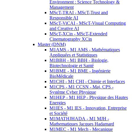
Environment : Science Technology &
Management
MScT-TRAI - MScT-Trust and
Responsible AI
MScT-ViCAI - MScT-Visual Computing
and Creative AI
MScT-XCin - MScT-Extended
Cinematography XCin
Master (DNM)
M1AMS - M1 AMS - Mathématiques
Appliquées et Statistiques
M1BBH - M1 BBH - Biologie,
Biotechnologie et Santé
M1BME - M1 BME - Ingénierie
BioMédicale
M1CHI - M1 CHI - Chimie et Interfaces
M1CPS - M1 CCSN - Maj. CPS -
Système Cyber Physique
M1HEP - M1 HEP - Physique des Hautes
Energies
M1IES - M1 IES - Innovation, Entreprise
et Société
M1MATHJHADA - M1 MJH -
Mathematiques Jacques Hadamard
M1MEC - M1 Mech - Mecanique