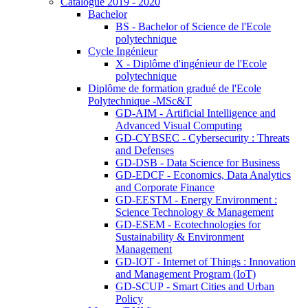
Catalogue 2019 - 2020
Bachelor
BS - Bachelor of Science de l'Ecole
polytechnique
Cycle Ingénieur
X - Diplôme d'ingénieur de l'Ecole
polytechnique
Diplôme de formation gradué de l'Ecole
Polytechnique -MSc&T
GD-AIM - Artificial Intelligence and
Advanced Visual Computing
GD-CYBSEC - Cybersecurity : Threats
and Defenses
GD-DSB - Data Science for Business
GD-EDCF - Economics, Data Analytics
and Corporate Finance
GD-EESTM - Energy Environment :
Science Technology & Management
GD-ESEM - Ecotechnologies for
Sustainability & Environment
Management
GD-IOT - Internet of Things : Innovation
and Management Program (IoT)
GD-SCUP - Smart Cities and Urban
Policy