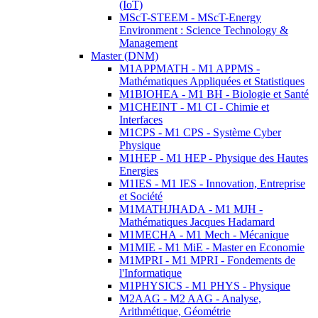
(IoT)
MScT-STEEM - MScT-Energy
Environment : Science Technology &
Management
Master (DNM)
M1APPMATH - M1 APPMS -
Mathématiques Appliquées et Statistiques
M1BIOHEA - M1 BH - Biologie et Santé
M1CHEINT - M1 CI - Chimie et
Interfaces
M1CPS - M1 CPS - Système Cyber
Physique
M1HEP - M1 HEP - Physique des Hautes
Energies
M1IES - M1 IES - Innovation, Entreprise
et Société
M1MATHJHADA - M1 MJH -
Mathématiques Jacques Hadamard
M1MECHA - M1 Mech - Mécanique
M1MIE - M1 MiE - Master en Economie
M1MPRI - M1 MPRI - Fondements de
l'Informatique
M1PHYSICS - M1 PHYS - Physique
M2AAG - M2 AAG - Analyse,
Arithmétique, Géométrie