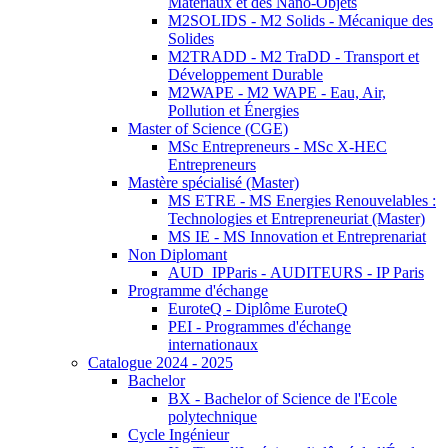
Matériaux et des Nano-Objets
M2SOLIDS - M2 Solids - Mécanique des
Solides
M2TRADD - M2 TraDD - Transport et
Développement Durable
M2WAPE - M2 WAPE - Eau, Air,
Pollution et Énergies
Master of Science (CGE)
MSc Entrepreneurs - MSc X-HEC
Entrepreneurs
Mastère spécialisé (Master)
MS ETRE - MS Energies Renouvelables :
Technologies et Entrepreneuriat (Master)
MS IE - MS Innovation et Entreprenariat
Non Diplomant
AUD_IPParis - AUDITEURS - IP Paris
Programme d'échange
EuroteQ - Diplôme EuroteQ
PEI - Programmes d'échange
internationaux
Catalogue 2024 - 2025
Bachelor
BX - Bachelor of Science de l'Ecole
polytechnique
Cycle Ingénieur