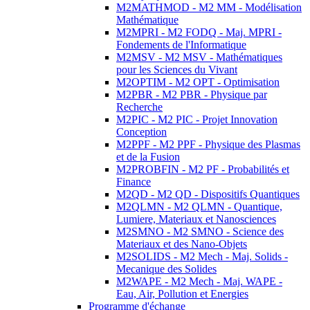
M2MATHMOD - M2 MM - Modélisation
Mathématique
M2MPRI - M2 FODQ - Maj. MPRI -
Fondements de l'Informatique
M2MSV - M2 MSV - Mathématiques
pour les Sciences du Vivant
M2OPTIM - M2 OPT - Optimisation
M2PBR - M2 PBR - Physique par
Recherche
M2PIC - M2 PIC - Projet Innovation
Conception
M2PPF - M2 PPF - Physique des Plasmas
et de la Fusion
M2PROBFIN - M2 PF - Probabilités et
Finance
M2QD - M2 QD - Dispositifs Quantiques
M2QLMN - M2 QLMN - Quantique,
Lumiere, Materiaux et Nanosciences
M2SMNO - M2 SMNO - Science des
Materiaux et des Nano-Objets
M2SOLIDS - M2 Mech - Maj. Solids -
Mecanique des Solides
M2WAPE - M2 Mech - Maj. WAPE -
Eau, Air, Pollution et Energies
Programme d'échange