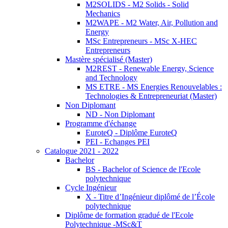
M2SOLIDS - M2 Solids - Solid
Mechanics
M2WAPE - M2 Water, Air, Pollution and
Energy
MSc Entrepreneurs - MSc X-HEC
Entrepreneurs
Mastère spécialisé (Master)
M2REST - Renewable Energy, Science
and Technology
MS ETRE - MS Energies Renouvelables :
Technologies & Entrepreneuriat (Master)
Non Diplomant
ND - Non Diplomant
Programme d'échange
EuroteQ - Diplôme EuroteQ
PEI - Echanges PEI
Catalogue 2021 - 2022
Bachelor
BS - Bachelor of Science de l'Ecole
polytechnique
Cycle Ingénieur
X - Titre d’Ingénieur diplômé de l’École
polytechnique
Diplôme de formation gradué de l'Ecole
Polytechnique -MSc&T