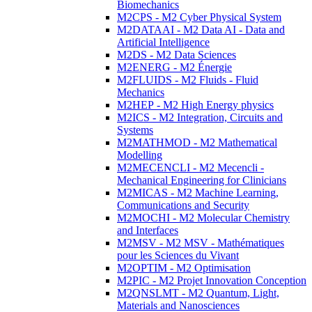
Biomechanics
M2CPS - M2 Cyber Physical System
M2DATAAI - M2 Data AI - Data and
Artificial Intelligence
M2DS - M2 Data Sciences
M2ENERG - M2 Énergie
M2FLUIDS - M2 Fluids - Fluid
Mechanics
M2HEP - M2 High Energy physics
M2ICS - M2 Integration, Circuits and
Systems
M2MATHMOD - M2 Mathematical
Modelling
M2MECENCLI - M2 Mecencli -
Mechanical Engineering for Clinicians
M2MICAS - M2 Machine Learning,
Communications and Security
M2MOCHI - M2 Molecular Chemistry
and Interfaces
M2MSV - M2 MSV - Mathématiques
pour les Sciences du Vivant
M2OPTIM - M2 Optimisation
M2PIC - M2 Projet Innovation Conception
M2QNSLMT - M2 Quantum, Light,
Materials and Nanosciences