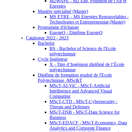
M2WAPE - M2 Eau, Pollution de l'Air et
Energies
Mastère spécialisé (Master)
MS ETRE - MS Energies Renouvelables :
Technologies et Entrepreneuriat (Master)
Programme d'échange
EuroteQ - Diplôme EuroteQ
Catalogue 2022 - 2023
Bachelor
BS - Bachelor of Science de l'Ecole
polytechnique
Cycle Ingénieur
X - Titre d’Ingénieur diplômé de l’École
polytechnique
Diplôme de formation gradué de l'Ecole
Polytechnique -MSc&T
MScT-AI-ViC - MScT-Artificial
Intelligence and Advanced Visual
Computing
MScT-CTD - MScT-Cybersecurity :
Threats and Defenses
MScT-DSB - MScT-Data Science for
Business
MScT-EDACF - MScT-Economics, Data
Analytics and Corporate Finance