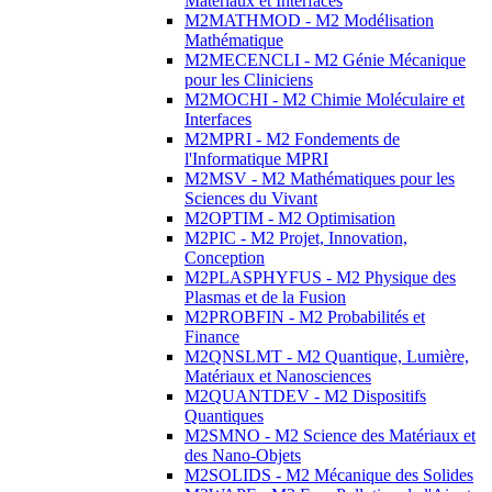
Matériaux et Interfaces
M2MATHMOD - M2 Modélisation
Mathématique
M2MECENCLI - M2 Génie Mécanique
pour les Cliniciens
M2MOCHI - M2 Chimie Moléculaire et
Interfaces
M2MPRI - M2 Fondements de
l'Informatique MPRI
M2MSV - M2 Mathématiques pour les
Sciences du Vivant
M2OPTIM - M2 Optimisation
M2PIC - M2 Projet, Innovation,
Conception
M2PLASPHYFUS - M2 Physique des
Plasmas et de la Fusion
M2PROBFIN - M2 Probabilités et
Finance
M2QNSLMT - M2 Quantique, Lumière,
Matériaux et Nanosciences
M2QUANTDEV - M2 Dispositifs
Quantiques
M2SMNO - M2 Science des Matériaux et
des Nano-Objets
M2SOLIDS - M2 Mécanique des Solides