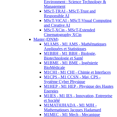
Environment : Science Technology &
Management
MScT-TRAI - MScT-Trust and
Responsible AI
MScT-ViCAI - MScT-Visual Computing
and Creative AI
MScT-XCin - MScT-Extended
Cinematography XCin
Master (DNM)
M1AMS - M1 AMS - Mathématiques
Appliquées et Statistiques
M1BBH - M1 BBH - Biologie,
Biotechnologie et Santé
M1BME - M1 BME - Ingénierie
BioMédicale
M1CHI - M1 CHI - Chimie et Interfaces
M1CPS - M1 CCSN - Maj. CPS -
Système Cyber Physique
M1HEP - M1 HEP - Physique des Hautes
Energies
M1IES - M1 IES - Innovation, Entreprise
et Société
M1MATHJHADA - M1 MJH -
Mathematiques Jacques Hadamard
M1MEC - M1 Mech - Mecanique