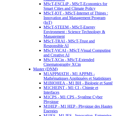
MScT-ESCLiP - MScT-Economics for
Smart Cities and Climate Policy
MScT-IOT - MScT-Internet of Things :
Innovation and Management Program
(IoT)
MScT-STEEM - MScT-Energy
Environment : Science Technology &
Management
MScT-TRAI - MScT-Trust and
Responsible AI
MScT-ViCAI - MScT-Visual Computing
and Creative AI
MScT-XCin - MScT-Extended
Cinematography XCin
Master (DNM)
M1APPMATH - M1 APPMS -
Mathématiques Appliquées et Statistiques
M1BIOHEA - M1 BH - Biologie et Santé
M1CHEINT - M1 CI - Chimie et
Interfaces
M1CPS - M1 CPS - Système Cyber
Physique
M1HEP - M1 HEP - Physique des Hautes
Energies
M1IES - M1 IES - Innovation, Entreprise