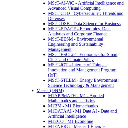
MScT-AI-ViC - Artificial Intelligence and
Advanced Visual Computing
MScT-CTD - Cybersecurity : Threats and
Defenses
MScT-DSB - Data Science for Business
MScT-EDACF - Economics, Data
Analytics and Corporate Finance
MScT-EESM - Environmental
Engineering and Sustainability
Management
MScT-ESCLiP - Economics for Smart
Cities and Climate Policy
MScT-IOT - Internet of Things :
Innovation and Management Program
(IoT)
MScT-STEEM - Energy Environment :
Science Technology & Management
Master (DNM)
M1APPMATH - M1 - Applied
Mathematics and statistics
M1BM - M1 Biomechanics
M1DATAAI - M1 Data AI - Data and
Artificial Intelligence
M1ECO - M1 Economie
M1ENERG - Master 1 Énergie