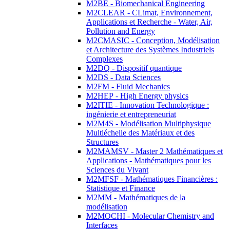
M2BE - Biomechanical Engineering
M2CLEAR - CLimat, Environnement,
Applications et Recherche - Water, Air,
Pollution and Energy
M2CMASIC - Conception, Modélisation
et Architecture des Systèmes Industriels
Complexes
M2DQ - Dispositif quantique
M2DS - Data Sciences
M2FM - Fluid Mechanics
M2HEP - High Energy physics
M2ITIE - Innovation Technologique :
ingénierie et entrepreneuriat
M2M4S - Modélisation Multiphysique
Multiéchelle des Matériaux et des
Structures
M2MAMSV - Master 2 Mathématiques et
Applications - Mathématiques pour les
Sciences du Vivant
M2MFSF - Mathématiques Financières :
Statistique et Finance
M2MM - Mathématiques de la
modélisation
M2MOCHI - Molecular Chemistry and
Interfaces