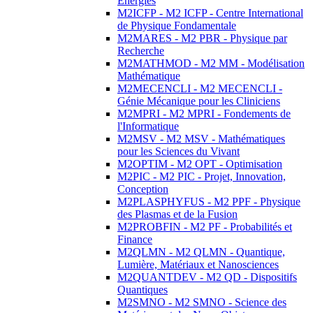
Energies
M2ICFP - M2 ICFP - Centre International
de Physique Fondamentale
M2MARES - M2 PBR - Physique par
Recherche
M2MATHMOD - M2 MM - Modélisation
Mathématique
M2MECENCLI - M2 MECENCLI -
Génie Mécanique pour les Cliniciens
M2MPRI - M2 MPRI - Fondements de
l'Informatique
M2MSV - M2 MSV - Mathématiques
pour les Sciences du Vivant
M2OPTIM - M2 OPT - Optimisation
M2PIC - M2 PIC - Projet, Innovation,
Conception
M2PLASPHYFUS - M2 PPF - Physique
des Plasmas et de la Fusion
M2PROBFIN - M2 PF - Probabilités et
Finance
M2QLMN - M2 QLMN - Quantique,
Lumière, Matériaux et Nanosciences
M2QUANTDEV - M2 QD - Dispositifs
Quantiques
M2SMNO - M2 SMNO - Science des