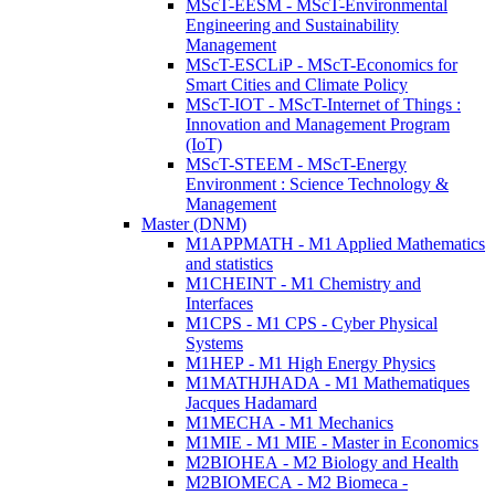
MScT-EESM - MScT-Environmental
Engineering and Sustainability
Management
MScT-ESCLiP - MScT-Economics for
Smart Cities and Climate Policy
MScT-IOT - MScT-Internet of Things :
Innovation and Management Program
(IoT)
MScT-STEEM - MScT-Energy
Environment : Science Technology &
Management
Master (DNM)
M1APPMATH - M1 Applied Mathematics
and statistics
M1CHEINT - M1 Chemistry and
Interfaces
M1CPS - M1 CPS - Cyber Physical
Systems
M1HEP - M1 High Energy Physics
M1MATHJHADA - M1 Mathematiques
Jacques Hadamard
M1MECHA - M1 Mechanics
M1MIE - M1 MIE - Master in Economics
M2BIOHEA - M2 Biology and Health
M2BIOMECA - M2 Biomeca -