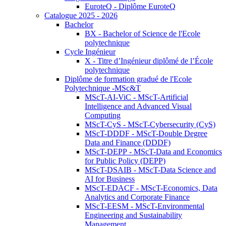
EuroteQ - Diplôme EuroteQ
Catalogue 2025 - 2026
Bachelor
BX - Bachelor of Science de l'Ecole
polytechnique
Cycle Ingénieur
X - Titre d’Ingénieur diplômé de l’École
polytechnique
Diplôme de formation gradué de l'Ecole
Polytechnique -MSc&T
MScT-AI-ViC - MScT-Artificial
Intelligence and Advanced Visual
Computing
MScT-CyS - MScT-Cybersecurity (CyS)
MScT-DDDF - MScT-Double Degree
Data and Finance (DDDF)
MScT-DEPP - MScT-Data and Economics
for Public Policy (DEPP)
MScT-DSAIB - MScT-Data Science and
AI for Business
MScT-EDACF - MScT-Economics, Data
Analytics and Corporate Finance
MScT-EESM - MScT-Environmental
Engineering and Sustainability
Management