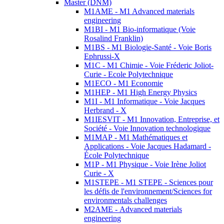
Master (DNM)
M1AME - M1 Advanced materials
engineering
M1BI - M1 Bio-informatique (Voie
Rosalind Franklin)
M1BS - M1 Biologie-Santé - Voie Boris
Ephrussi-X
M1C - M1 Chimie - Voie Fréderic Joliot-
Curie - Ecole Polytechnique
M1ECO - M1 Economie
M1HEP - M1 High Energy Physics
M1I - M1 Informatique - Voie Jacques
Herbrand - X
M1IESVIT - M1 Innovation, Entreprise, et
Société - Voie Innovation technologique
M1MAP - M1 Mathématiques et
Applications - Voie Jacques Hadamard -
École Polytechnique
M1P - M1 Physique - Voie Irène Joliot
Curie - X
M1STEPE - M1 STEPE - Sciences pour
les défis de l'environnement/Sciences for
environmentals challenges
M2AME - Advanced materials
engineering