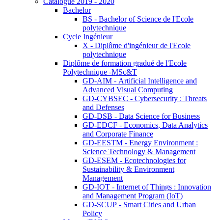
Catalogue 2019 - 2020
Bachelor
BS - Bachelor of Science de l'Ecole
polytechnique
Cycle Ingénieur
X - Diplôme d'ingénieur de l'Ecole
polytechnique
Diplôme de formation gradué de l'Ecole
Polytechnique -MSc&T
GD-AIM - Artificial Intelligence and
Advanced Visual Computing
GD-CYBSEC - Cybersecurity : Threats
and Defenses
GD-DSB - Data Science for Business
GD-EDCF - Economics, Data Analytics
and Corporate Finance
GD-EESTM - Energy Environment :
Science Technology & Management
GD-ESEM - Ecotechnologies for
Sustainability & Environment
Management
GD-IOT - Internet of Things : Innovation
and Management Program (IoT)
GD-SCUP - Smart Cities and Urban
Policy