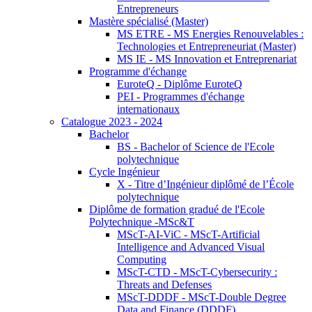
Entrepreneurs
Mastère spécialisé (Master)
MS ETRE - MS Energies Renouvelables :
Technologies et Entrepreneuriat (Master)
MS IE - MS Innovation et Entreprenariat
Programme d'échange
EuroteQ - Diplôme EuroteQ
PEI - Programmes d'échange
internationaux
Catalogue 2023 - 2024
Bachelor
BS - Bachelor of Science de l'Ecole
polytechnique
Cycle Ingénieur
X - Titre d’Ingénieur diplômé de l’École
polytechnique
Diplôme de formation gradué de l'Ecole
Polytechnique -MSc&T
MScT-AI-ViC - MScT-Artificial
Intelligence and Advanced Visual
Computing
MScT-CTD - MScT-Cybersecurity :
Threats and Defenses
MScT-DDDF - MScT-Double Degree
Data and Finance (DDDF)