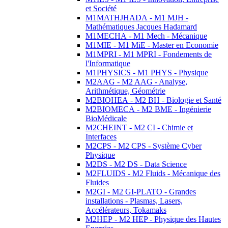
et Société
M1MATHJHADA - M1 MJH -
Mathématiques Jacques Hadamard
M1MECHA - M1 Mech - Mécanique
M1MIE - M1 MiE - Master en Economie
M1MPRI - M1 MPRI - Fondements de
l'Informatique
M1PHYSICS - M1 PHYS - Physique
M2AAG - M2 AAG - Analyse,
Arithmétique, Géométrie
M2BIOHEA - M2 BH - Biologie et Santé
M2BIOMECA - M2 BME - Ingénierie
BioMédicale
M2CHEINT - M2 CI - Chimie et
Interfaces
M2CPS - M2 CPS - Système Cyber
Physique
M2DS - M2 DS - Data Science
M2FLUIDS - M2 Fluids - Mécanique des
Fluides
M2GI - M2 GI-PLATO - Grandes
installations - Plasmas, Lasers,
Accélérateurs, Tokamaks
M2HEP - M2 HEP - Physique des Hautes