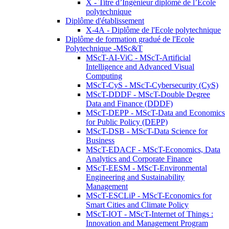
X - Titre d’Ingénieur diplômé de l’École
polytechnique
Diplôme d'établissement
X-4A - Diplôme de l'Ecole polytechnique
Diplôme de formation gradué de l'Ecole
Polytechnique -MSc&T
MScT-AI-ViC - MScT-Artificial
Intelligence and Advanced Visual
Computing
MScT-CyS - MScT-Cybersecurity (CyS)
MScT-DDDF - MScT-Double Degree
Data and Finance (DDDF)
MScT-DEPP - MScT-Data and Economics
for Public Policy (DEPP)
MScT-DSB - MScT-Data Science for
Business
MScT-EDACF - MScT-Economics, Data
Analytics and Corporate Finance
MScT-EESM - MScT-Environmental
Engineering and Sustainability
Management
MScT-ESCLiP - MScT-Economics for
Smart Cities and Climate Policy
MScT-IOT - MScT-Internet of Things :
Innovation and Management Program