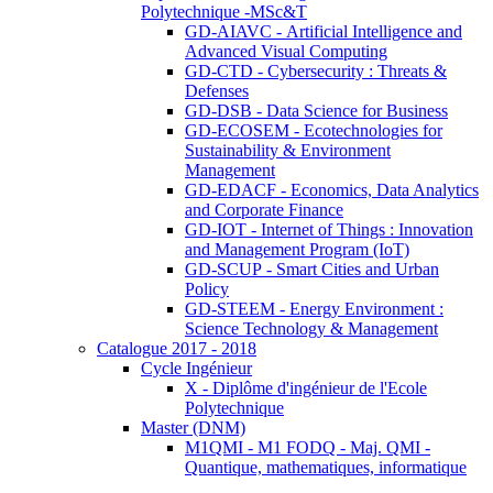
Polytechnique -MSc&T
GD-AIAVC - Artificial Intelligence and
Advanced Visual Computing
GD-CTD - Cybersecurity : Threats &
Defenses
GD-DSB - Data Science for Business
GD-ECOSEM - Ecotechnologies for
Sustainability & Environment
Management
GD-EDACF - Economics, Data Analytics
and Corporate Finance
GD-IOT - Internet of Things : Innovation
and Management Program (IoT)
GD-SCUP - Smart Cities and Urban
Policy
GD-STEEM - Energy Environment :
Science Technology & Management
Catalogue 2017 - 2018
Cycle Ingénieur
X - Diplôme d'ingénieur de l'Ecole
Polytechnique
Master (DNM)
M1QMI - M1 FODQ - Maj. QMI -
Quantique, mathematiques, informatique