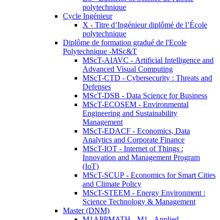
polytechnique
Cycle Ingénieur
X - Titre d’Ingénieur diplômé de l’École
polytechnique
Diplôme de formation gradué de l'Ecole
Polytechnique -MSc&T
MScT-AIAVC - Artificial Intelligence and
Advanced Visual Computing
MScT-CTD - Cybersecurity : Threats and
Defenses
MScT-DSB - Data Science for Business
MScT-ECOSEM - Environmental
Engineering and Sustainability
Management
MScT-EDACF - Economics, Data
Analytics and Corporate Finance
MScT-IOT - Internet of Things :
Innovation and Management Program
(IoT)
MScT-SCUP - Economics for Smart Cities
and Climate Policy
MScT-STEEM - Energy Environment :
Science Technology & Management
Master (DNM)
M1APPMATH - M1 - Applied