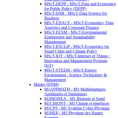
MScT-DEPP - MScT-Data and Economics
for Public Policy (DEPP)
MScT-DSB - MScT-Data Science for
Business
MScT-EDACF - MScT-Economics, Data
Analytics and Corporate Finance
MScT-EESM - MScT-Environmental
Engineering and Sustainability
Management
MScT-ESCLiP - MScT-Economics for
Smart Cities and Climate Policy
MScT-IOT - MScT-Internet of Things :
Innovation and Management Program
(IoT)
MScT-STEEM - MScT-Energy
Environment : Science Technology &
Management
Master (DNM)
M1APPMATH - M1 Mathématiques
Appliquées et Statistiques
M1BIOHEA - M1 Biologie et Santé
M1CHEINT - M1 Chimie et Interfaces
M1CPS - M1 Système Cyber Physique
M1HEP - M1 Physique des Hautes
Energies