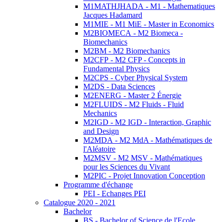
M1MATHJHADA - M1 - Mathematiques
Jacques Hadamard
M1MIE - M1 MiE - Master in Economics
M2BIOMECA - M2 Biomeca -
Biomechanics
M2BM - M2 Biomechanics
M2CFP - M2 CFP - Concepts in
Fundamental Physics
M2CPS - Cyber Physical System
M2DS - Data Sciences
M2ENERG - Master 2 Énergie
M2FLUIDS - M2 Fluids - Fluid
Mechanics
M2IGD - M2 IGD - Interaction, Graphic
and Design
M2MDA - M2 MdA - Mathématiques de
l'Aléatoire
M2MSV - M2 MSV - Mathématiques
pour les Sciences du Vivant
M2PIC - Projet Innovation Conception
Programme d'échange
PEI - Echanges PEI
Catalogue 2020 - 2021
Bachelor
BS - Bachelor of Science de l'Ecole