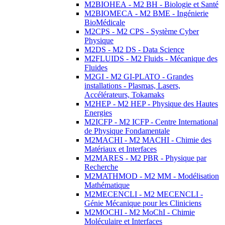
M2BIOHEA - M2 BH - Biologie et Santé
M2BIOMECA - M2 BME - Ingénierie
BioMédicale
M2CPS - M2 CPS - Système Cyber
Physique
M2DS - M2 DS - Data Science
M2FLUIDS - M2 Fluids - Mécanique des
Fluides
M2GI - M2 GI-PLATO - Grandes
installations - Plasmas, Lasers,
Accélérateurs, Tokamaks
M2HEP - M2 HEP - Physique des Hautes
Energies
M2ICFP - M2 ICFP - Centre International
de Physique Fondamentale
M2MACHI - M2 MACHI - Chimie des
Matériaux et Interfaces
M2MARES - M2 PBR - Physique par
Recherche
M2MATHMOD - M2 MM - Modélisation
Mathématique
M2MECENCLI - M2 MECENCLI -
Génie Mécanique pour les Cliniciens
M2MOCHI - M2 MoChI - Chimie
Moléculaire et Interfaces