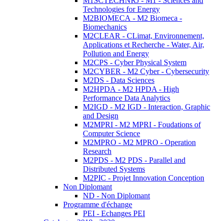
M1SCTECHNRJ - M1 - Sciences and
Technologies for Energy
M2BIOMECA - M2 Biomeca -
Biomechanics
M2CLEAR - CLimat, Environnement,
Applications et Recherche - Water, Air,
Pollution and Energy
M2CPS - Cyber Physical System
M2CYBER - M2 Cyber - Cybersecurity
M2DS - Data Sciences
M2HPDA - M2 HPDA - High
Performance Data Analytics
M2IGD - M2 IGD - Interaction, Graphic
and Design
M2MPRI - M2 MPRI - Foudations of
Computer Science
M2MPRO - M2 MPRO - Operation
Research
M2PDS - M2 PDS - Parallel and
Distributed Systems
M2PIC - Projet Innovation Conception
Non Diplomant
ND - Non Diplomant
Programme d'échange
PEI - Echanges PEI