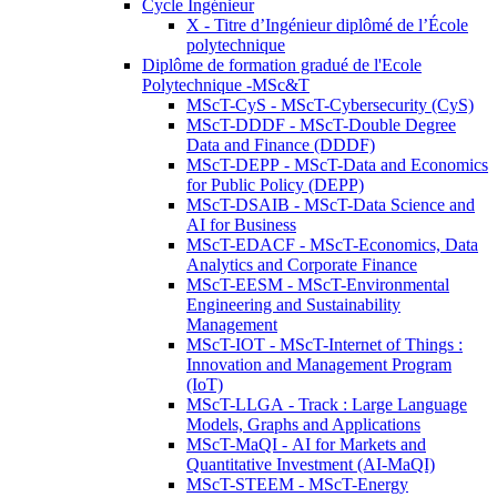
Cycle Ingénieur
X - Titre d’Ingénieur diplômé de l’École
polytechnique
Diplôme de formation gradué de l'Ecole
Polytechnique -MSc&T
MScT-CyS - MScT-Cybersecurity (CyS)
MScT-DDDF - MScT-Double Degree
Data and Finance (DDDF)
MScT-DEPP - MScT-Data and Economics
for Public Policy (DEPP)
MScT-DSAIB - MScT-Data Science and
AI for Business
MScT-EDACF - MScT-Economics, Data
Analytics and Corporate Finance
MScT-EESM - MScT-Environmental
Engineering and Sustainability
Management
MScT-IOT - MScT-Internet of Things :
Innovation and Management Program
(IoT)
MScT-LLGA - Track : Large Language
Models, Graphs and Applications
MScT-MaQI - AI for Markets and
Quantitative Investment (AI-MaQI)
MScT-STEEM - MScT-Energy