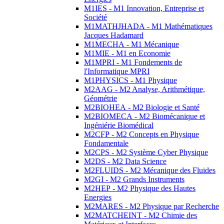
M1IES - M1 Innovation, Entreprise et
Société
M1MATHJHADA - M1 Mathématiques
Jacques Hadamard
M1MECHA - M1 Mécanique
M1MIE - M1 en Economie
M1MPRI - M1 Fondements de
l'Informatique MPRI
M1PHYSICS - M1 Physique
M2AAG - M2 Analyse, Arithmétique,
Géométrie
M2BIOHEA - M2 Biologie et Santé
M2BIOMECA - M2 Biomécanique et
Ingéniérie Biomédical
M2CFP - M2 Concepts en Physique
Fondamentale
M2CPS - M2 Système Cyber Physique
M2DS - M2 Data Science
M2FLUIDS - M2 Mécanique des Fluides
M2GI - M2 Grands Instruments
M2HEP - M2 Physique des Hautes
Energies
M2MARES - M2 Physique par Recherche
M2MATCHEINT - M2 Chimie des