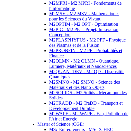
M2MPRI - M2 MPRI - Fondements de
l'Informatique
M2MSV - M2 MSV - Mathématiques
pour les Sciences du Vivant
M2OPTIM - M2 OPT - Optimisation
M2PIC - M2 PIC - Projet, Innovation,
Conception
M2PLASPHYFUS - M2 PPF - Physique
des Plasmas et de la Fusion
M2PROBFIN - M2 PF - Probabilités et
Finance
M2QLMN - M2 QLMN - Quantique,
Lumière, Matériaux et Nanosciences
M2QUANTDEV - M2 QD - Dispositifs
Quantiques
M2SMNO - M2 SMNO - Science des
Matériaux et des Nano-Objets
M2SOLIDS - M2 Solids - Mécanique des
Solides
M2TRADD - M2 TraDD - Transport et
Développement Durable
M2WAPE - M2 WAPE - Eau, Pollution de
l'Air et Energie
Master of Science (CGE)
MSc Entrepreneurs - MSc X-HEC