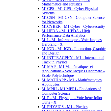
Mathematics and statistics
M1CPS - M1 CPS - Cyber Physical
Systems
M1CSN - M1 CSN - Computer Science
for Networks
M1CYBER - M1 Cyber - Cybersecurity
M1HPDA - M1 HPDA - High
Performance Data Analytics
M1I - M1 Informatique - Voie Jacques
Herbrand - X
M1IGD - M1 IGD - Interaction, Graphic
and Design
M1INTTRACPHY - M1 - International
Track in Physics
M1MAP - M1 Mathématiques et
Applications - Voie Jacques Hadamard -
École Polytechnique
M1MATHAPP - M1 - Mathématiques
Appliquées
M1MPRI - M1 MPRI - Foudations of
Computer Science
M1P - M1 Physique - Voie Irène Joliot
Curie - X
M1PHYSICS - M1 - Physics