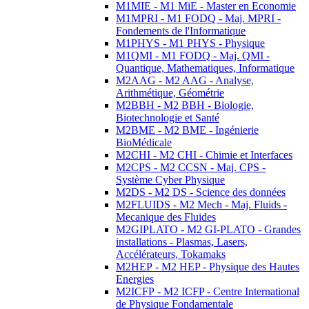
M1MIE - M1 MiE - Master en Economie
M1MPRI - M1 FODQ - Maj. MPRI -
Fondements de l'Informatique
M1PHYS - M1 PHYS - Physique
M1QMI - M1 FODQ - Maj. QMI -
Quantique, Mathematiques, Informatique
M2AAG - M2 AAG - Analyse,
Arithmétique, Géométrie
M2BBH - M2 BBH - Biologie,
Biotechnologie et Santé
M2BME - M2 BME - Ingénierie
BioMédicale
M2CHI - M2 CHI - Chimie et Interfaces
M2CPS - M2 CCSN - Maj. CPS -
Système Cyber Physique
M2DS - M2 DS - Science des données
M2FLUIDS - M2 Mech - Maj. Fluids -
Mecanique des Fluides
M2GIPLATO - M2 GI-PLATO - Grandes
installations - Plasmas, Lasers,
Accélérateurs, Tokamaks
M2HEP - M2 HEP - Physique des Hautes
Energies
M2ICFP - M2 ICFP - Centre International
de Physique Fondamentale