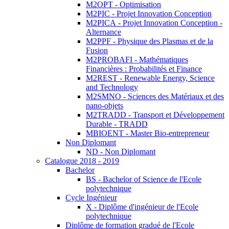
M2OPT - Optimisation
M2PIC - Projet Innovation Conception
M2PICA - Projet Innovation Conception -
Alternance
M2PPF - Physique des Plasmas et de la
Fusion
M2PROBAFI - Mathématiques
Financières : Probabilités et Finance
M2REST - Renewable Energy, Science
and Technology
M2SMNO - Sciences des Matériaux et des
nano-objets
M2TRADD - Transport et Développement
Durable - TRADD
MBIOENT - Master Bio-entrepreneur
Non Diplomant
ND - Non Diplomant
Catalogue 2018 - 2019
Bachelor
BS - Bachelor of Science de l'Ecole
polytechnique
Cycle Ingénieur
X - Diplôme d'ingénieur de l'Ecole
polytechnique
Diplôme de formation gradué de l'Ecole