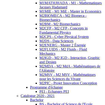
M1MATHJHADA - M1 - Mathematiques
Jacques Hadamard
M1MIE - M1 MiE - Master in Economics
M2BIOMECA - M2 Biomeca -
Biomechanics
M2BM - M2 Biomechanics
M2CFP - M2 CFP - Concepts in
Fundamental Physics
M2CPS - Cyber Physical System
M2DS - Data Sciences
M2ENERG - Master 2 Énergie
M2FLUIDS - M2 Fluids - Fluid
Mechanics
M2IGD - M2 IGD - Interaction, Graphic
and Design
M2MDA - M2 MdA - Mathématiques de
l'Aléatoire
M2MSV - M2 MSV - Mathématiques
pour les Sciences du Vivant
M2PIC - Projet Innovation Conception
Programme d'échange
PEI - Echanges PEI
Catalogue 2020 - 2021
Bachelor
BS - Bachelor of Science de l'Ecole