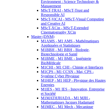
Environment : Science Technology &
Management
MScT-TRAI - MScT-Trust and
Responsible AI
MScT-ViCAI - MScT-Visual Computing
and Creative AI
MScT-XCin - MScT-Extended
Cinematography XCin
Master (DNM)
M1AMS - M1 AMS - Mathématiques
Appliquées et Statistiques
M1BBH - M1 BBH - Biologie,
Biotechnologie et Santé
M1BME - M1 BME - Ingénierie
BioMédicale
M1CHI - M1 CHI - Chimie et Interfaces
M1CPS - M1 CCSN - Maj. CPS -
Système Cyber Physique
M1HEP - M1 HEP - Physique des Hautes
Energies
M1IES - M1 IES - Innovation, Entreprise
et Société
M1MATHJHADA - M1 MJH -
Mathematiques Jacques Hadamard
M1MEC - M1 Mech - Mecanique