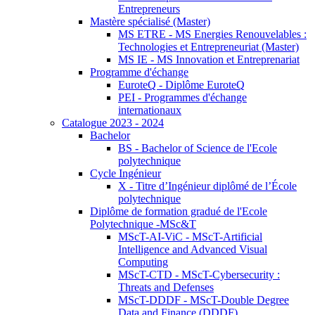
Entrepreneurs
Mastère spécialisé (Master)
MS ETRE - MS Energies Renouvelables :
Technologies et Entrepreneuriat (Master)
MS IE - MS Innovation et Entreprenariat
Programme d'échange
EuroteQ - Diplôme EuroteQ
PEI - Programmes d'échange
internationaux
Catalogue 2023 - 2024
Bachelor
BS - Bachelor of Science de l'Ecole
polytechnique
Cycle Ingénieur
X - Titre d’Ingénieur diplômé de l’École
polytechnique
Diplôme de formation gradué de l'Ecole
Polytechnique -MSc&T
MScT-AI-ViC - MScT-Artificial
Intelligence and Advanced Visual
Computing
MScT-CTD - MScT-Cybersecurity :
Threats and Defenses
MScT-DDDF - MScT-Double Degree
Data and Finance (DDDF)