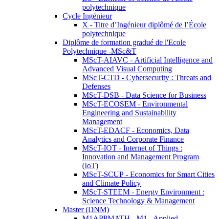
polytechnique
Cycle Ingénieur
X - Titre d’Ingénieur diplômé de l’École
polytechnique
Diplôme de formation gradué de l'Ecole
Polytechnique -MSc&T
MScT-AIAVC - Artificial Intelligence and
Advanced Visual Computing
MScT-CTD - Cybersecurity : Threats and
Defenses
MScT-DSB - Data Science for Business
MScT-ECOSEM - Environmental
Engineering and Sustainability
Management
MScT-EDACF - Economics, Data
Analytics and Corporate Finance
MScT-IOT - Internet of Things :
Innovation and Management Program
(IoT)
MScT-SCUP - Economics for Smart Cities
and Climate Policy
MScT-STEEM - Energy Environment :
Science Technology & Management
Master (DNM)
M1APPMATH - M1 - Applied