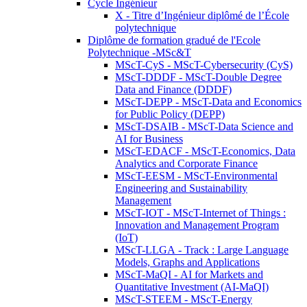
Cycle Ingénieur
X - Titre d’Ingénieur diplômé de l’École
polytechnique
Diplôme de formation gradué de l'Ecole
Polytechnique -MSc&T
MScT-CyS - MScT-Cybersecurity (CyS)
MScT-DDDF - MScT-Double Degree
Data and Finance (DDDF)
MScT-DEPP - MScT-Data and Economics
for Public Policy (DEPP)
MScT-DSAIB - MScT-Data Science and
AI for Business
MScT-EDACF - MScT-Economics, Data
Analytics and Corporate Finance
MScT-EESM - MScT-Environmental
Engineering and Sustainability
Management
MScT-IOT - MScT-Internet of Things :
Innovation and Management Program
(IoT)
MScT-LLGA - Track : Large Language
Models, Graphs and Applications
MScT-MaQI - AI for Markets and
Quantitative Investment (AI-MaQI)
MScT-STEEM - MScT-Energy