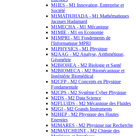
M1IES - M1 Innovation, Entreprise et
Société
M1MATHJHADA - M1 Mathématiques
Jacques Hadamard
M1MECHA - M1 Mécanique
M1MIE - M1 en Economie
M1MPRI - M1 Fondements de
l'Informatique MPRI
M1PHYSICS - M1 Physique
M2AAG - M2 Analyse, Arithmétique,
Géométrie
M2BIOHEA - M2 Biologie et Santé
M2BIOMECA - M2 Biomécanique et
Ingéniérie Biomédical
M2CFP - M2 Concepts en Physique
Fondamentale
M2CPS - M2 Système Cyber Physique
M2DS - M2 Data Science
M2FLUIDS - M2 Mécanique des Fluides
M2GI - M2 Grands Instruments
M2HEP - M2 Physique des Hautes
Energies
M2MARES - M2 Physique par Recherche
M2MATCHEINT - M2 Chimie des