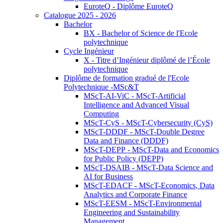
EuroteQ - Diplôme EuroteQ
Catalogue 2025 - 2026
Bachelor
BX - Bachelor of Science de l'Ecole
polytechnique
Cycle Ingénieur
X - Titre d’Ingénieur diplômé de l’École
polytechnique
Diplôme de formation gradué de l'Ecole
Polytechnique -MSc&T
MScT-AI-ViC - MScT-Artificial
Intelligence and Advanced Visual
Computing
MScT-CyS - MScT-Cybersecurity (CyS)
MScT-DDDF - MScT-Double Degree
Data and Finance (DDDF)
MScT-DEPP - MScT-Data and Economics
for Public Policy (DEPP)
MScT-DSAIB - MScT-Data Science and
AI for Business
MScT-EDACF - MScT-Economics, Data
Analytics and Corporate Finance
MScT-EESM - MScT-Environmental
Engineering and Sustainability
Management