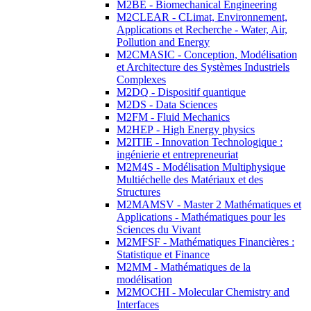
M2BE - Biomechanical Engineering
M2CLEAR - CLimat, Environnement,
Applications et Recherche - Water, Air,
Pollution and Energy
M2CMASIC - Conception, Modélisation
et Architecture des Systèmes Industriels
Complexes
M2DQ - Dispositif quantique
M2DS - Data Sciences
M2FM - Fluid Mechanics
M2HEP - High Energy physics
M2ITIE - Innovation Technologique :
ingénierie et entrepreneuriat
M2M4S - Modélisation Multiphysique
Multiéchelle des Matériaux et des
Structures
M2MAMSV - Master 2 Mathématiques et
Applications - Mathématiques pour les
Sciences du Vivant
M2MFSF - Mathématiques Financières :
Statistique et Finance
M2MM - Mathématiques de la
modélisation
M2MOCHI - Molecular Chemistry and
Interfaces