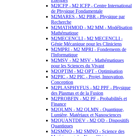
Energies
M2ICFP - M2 ICFP - Centre International
de Physique Fondamentale
M2MARES - M2 PBR - Physique par
Recherche
M2MATHMOD - M2 MM - Modélisation
Mathématique
M2MECENCLI - M2 MECENCLI -
Génie Mécanique pour les Cliniciens
M2MPRI - M2 MPRI - Fondements de
l'Informatique
M2MSV - M2 MSV - Mathématiques
pour les Sciences du Vivant
M2OPTIM - M2 OPT - Optimisation
M2PIC - M2 PIC - Projet, Innovation,
Conception
M2PLASPHYFUS - M2 PPF - Physique
des Plasmas et de la Fusion
M2PROBFIN - M2 PF - Probabilités et
Finance
M2QLMN - M2 QLMN - Quantique,
Lumière, Matériaux et Nanosciences
M2QUANTDEV - M2 QD - Dispositifs
Quantiques
M2SMNO - M2 SMNO - Science des