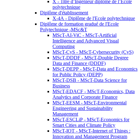
X - Titre d’Ingénieur diplômé de l’École
polytechnique
Diplôme d'établissement
X-4A - Diplôme de l'Ecole polytechnique
Diplôme de formation gradué de l'Ecole
Polytechnique -MSc&T
MScT-AI-ViC - MScT-Artificial
Intelligence and Advanced Visual
Computing
MScT-CyS - MScT-Cybersecurity (CyS)
MScT-DDDF - MScT-Double Degree
Data and Finance (DDDF)
MScT-DEPP - MScT-Data and Economics
for Public Policy (DEPP)
MScT-DSB - MScT-Data Science for
Business
MScT-EDACF - MScT-Economics, Data
Analytics and Corporate Finance
MScT-EESM - MScT-Environmental
Engineering and Sustainability
Management
MScT-ESCLiP - MScT-Economics for
Smart Cities and Climate Policy
MScT-IOT - MScT-Internet of Things :
Innovation and Management Program