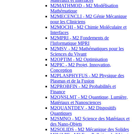
Matériaux et Interfaces
M2MATHMOD - M2 Modélisation
Mathématique
M2MECENCLI - M2 Génie Mécanique
pour les Cliniciens
M2MOCHI - M2 Chimie Moléculaire et
Interfaces
M2MPRI - M2 Fondements de
l'Informatique MPRI
M2MSV - M2 Mathématiques pour les
Sciences du Vivant
M2OPTIM - M2 Optimisation
M2PIC - M2 Projet, Innovation,
Conception
M2PLASPHYFUS - M2 Physique des
Plasmas et de la Fusion
M2PROBFIN - M2 Probabilités et
Finance
M2QNSLMT - M2 Quantique, Lumière,
Matériaux et Nanosciences
M2QUANTDEV - M2 Dispositifs
Quantiques
M2SMNO - M2 Science des Matériaux et
des Nano-Objets
M2SOLIDS - M2 Mécanique des Solides