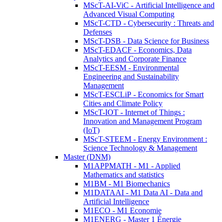
MScT-AI-ViC - Artificial Intelligence and
Advanced Visual Computing
MScT-CTD - Cybersecurity : Threats and
Defenses
MScT-DSB - Data Science for Business
MScT-EDACF - Economics, Data
Analytics and Corporate Finance
MScT-EESM - Environmental
Engineering and Sustainability
Management
MScT-ESCLiP - Economics for Smart
Cities and Climate Policy
MScT-IOT - Internet of Things :
Innovation and Management Program
(IoT)
MScT-STEEM - Energy Environment :
Science Technology & Management
Master (DNM)
M1APPMATH - M1 - Applied
Mathematics and statistics
M1BM - M1 Biomechanics
M1DATAAI - M1 Data AI - Data and
Artificial Intelligence
M1ECO - M1 Economie
M1ENERG - Master 1 Énergie