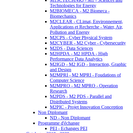
M1SCTECHNRJ - M1 - Sciences and
Technologies for Energy
M2BIOMECA - M2 Biomeca -
Biomechanics
M2CLEAR - CLimat, Environnement,
Applications et Recherche - Water, Air,
Pollution and Energy
M2CPS - Cyber Physical System
M2CYBER - M2 Cyber - Cybersecurity
M2DS - Data Sciences
M2HPDA - M2 HPDA - High
Performance Data Analytics
M2IGD - M2 IGD - Interaction, Graphic
and Design
M2MPRI - M2 MPRI - Foudations of
Computer Science
M2MPRO - M2 MPRO - Operation
Research
M2PDS - M2 PDS - Parallel and
Distributed Systems
M2PIC - Projet Innovation Conception
Non Diplomant
ND - Non Diplomant
Programme d'échange
PEI - Echanges PEI