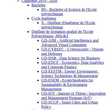
Catalogue 2019 - 2020
Bachelor
BS - Bachelor of Science de l'Ecole
polytechnique
Cycle Ingénieur
X - Diplôme d'ingénieur de l'Ecole
polytechnique
Diplôme de formation gradué de l'Ecole
Polytechnique -MSc&T
GD-AIM - Artificial Intelligence and
Advanced Visual Computing
GD-CYBSEC - Cybersecurity : Threats
and Defenses
GD-DSB - Data Science for Business
GD-EDCF - Economics, Data Analytics
and Corporate Finance
GD-EESTM - Energy Environment :
Science Technology & Management
GD-ESEM - Ecotechnologies for
Sustainability & Environment
Management
GD-IOT - Internet of Things : Innovation
and Management Program (IoT)
GD-SCUP - Smart Cities and Urban
Policy