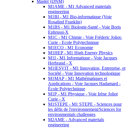
Master (DNM)
M1AME - M1 Advanced materials
engineering
M1BI - M1 Bio-informatique (Voie
Rosalind Franklin)
M1BS - M1 Biologie-Santé - Voie Boris
Ephrussi-X
M1C - M1 Chimie - Voie Fréderic Joliot-
Curie - Ecole Polytechnique
M1ECO - M1 Economie
M1HEP - M1 High Energy Physics
M1I - M1 Informatique - Voie Jacques
Herbrand - X
M1IESVIT - M1 Innovation, Entreprise, et
Société - Voie Innovation technologique
M1MAP - M1 Mathématiques et
Applications - Voie Jacques Hadamard -
École Polytechnique
M1P - M1 Physique - Voie Irène Joliot
Curie - X
M1STEPE - M1 STEPE - Sciences pour
les défis de l'environnement/Sciences for
environmentals challenges
M2AME - Advanced materials
engineering