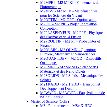
M2MPRI - M2 MPRI - Fondements de
l'Informatique
M2MSV - M2 MSV - Mathématiques
pour les Sciences du Vivant
M2OPTIM - M2 OPT - Optimisation
M2PIC - M2 PIC - Projet, Innovation,
Conception
M2PLASPHYFUS - M2 PPF - Physique
des Plasmas et de la Fusion
M2PROBFIN - M2 PF - Probabilités et
Finance
M2QLMN - M2 QLMN - Quantique,
Lumière, Matériaux et Nanosciences
M2QUANTDEV - M2 QD - Dispositifs
Quantiques
M2SMNO - M2 SMNO - Science des
Matériaux et des Nano-Objets
M2SOLIDS - M2 Solids - Mécanique des
Solides
M2TRADD - M2 TraDD - Transport et
Développement Durable
M2WAPE - M2 WAPE - Eau, Pollution de
l'Air et Energie
Master of Science (CGE)
MSc Entrepreneurs - MSc X-HEC