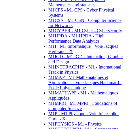
Mathematics and statistics
M1CPS - M1 CPS - Cyber Physical
Systems
M1CSN - M1 CSN - Computer Science
for Networks
M1CYBER - M1 Cyber - Cybersecurity
M1HPDA - M1 HPDA - High
Performance Data Analytics
M1I - M1 Informatique - Voie Jacques
Herbrand - X
M1IGD - M1 IGD - Interaction, Graphic
and Design
M1INTTRACPHY - M1 - International
Track in Physics
M1MAP - M1 Mathématiques et
Applications - Voie Jacques Hadamard -
École Polytechnique
M1MATHAPP - M1 - Mathématiques
Appliquées
M1MPRI - M1 MPRI - Foudations of
Computer Science
M1P - M1 Physique - Voie Irène Joliot
Curie - X
M1PHYSICS - M1 - Physics