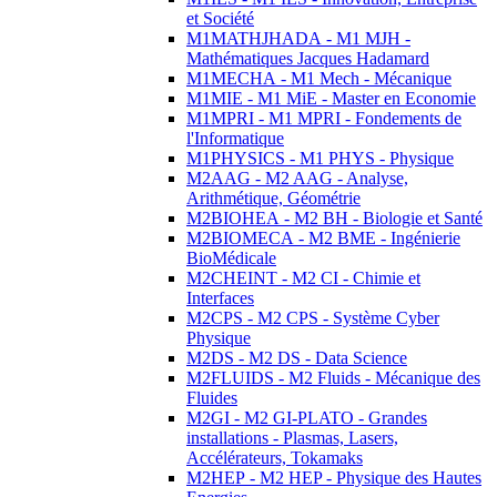
et Société
M1MATHJHADA - M1 MJH -
Mathématiques Jacques Hadamard
M1MECHA - M1 Mech - Mécanique
M1MIE - M1 MiE - Master en Economie
M1MPRI - M1 MPRI - Fondements de
l'Informatique
M1PHYSICS - M1 PHYS - Physique
M2AAG - M2 AAG - Analyse,
Arithmétique, Géométrie
M2BIOHEA - M2 BH - Biologie et Santé
M2BIOMECA - M2 BME - Ingénierie
BioMédicale
M2CHEINT - M2 CI - Chimie et
Interfaces
M2CPS - M2 CPS - Système Cyber
Physique
M2DS - M2 DS - Data Science
M2FLUIDS - M2 Fluids - Mécanique des
Fluides
M2GI - M2 GI-PLATO - Grandes
installations - Plasmas, Lasers,
Accélérateurs, Tokamaks
M2HEP - M2 HEP - Physique des Hautes