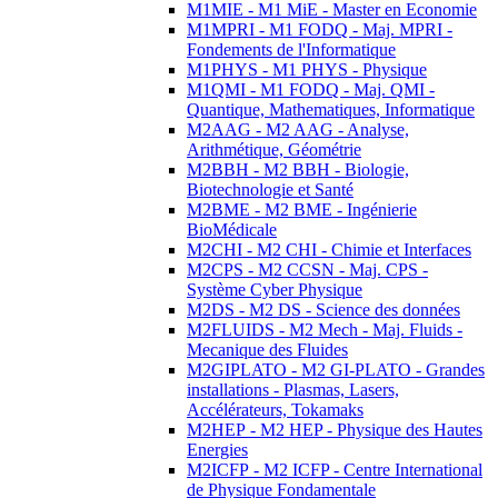
M1MIE - M1 MiE - Master en Economie
M1MPRI - M1 FODQ - Maj. MPRI -
Fondements de l'Informatique
M1PHYS - M1 PHYS - Physique
M1QMI - M1 FODQ - Maj. QMI -
Quantique, Mathematiques, Informatique
M2AAG - M2 AAG - Analyse,
Arithmétique, Géométrie
M2BBH - M2 BBH - Biologie,
Biotechnologie et Santé
M2BME - M2 BME - Ingénierie
BioMédicale
M2CHI - M2 CHI - Chimie et Interfaces
M2CPS - M2 CCSN - Maj. CPS -
Système Cyber Physique
M2DS - M2 DS - Science des données
M2FLUIDS - M2 Mech - Maj. Fluids -
Mecanique des Fluides
M2GIPLATO - M2 GI-PLATO - Grandes
installations - Plasmas, Lasers,
Accélérateurs, Tokamaks
M2HEP - M2 HEP - Physique des Hautes
Energies
M2ICFP - M2 ICFP - Centre International
de Physique Fondamentale