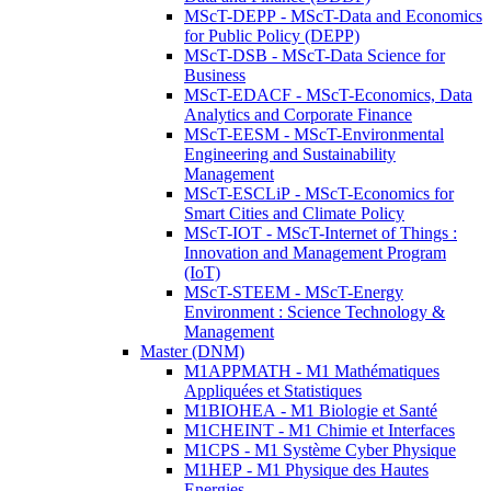
MScT-DEPP - MScT-Data and Economics
for Public Policy (DEPP)
MScT-DSB - MScT-Data Science for
Business
MScT-EDACF - MScT-Economics, Data
Analytics and Corporate Finance
MScT-EESM - MScT-Environmental
Engineering and Sustainability
Management
MScT-ESCLiP - MScT-Economics for
Smart Cities and Climate Policy
MScT-IOT - MScT-Internet of Things :
Innovation and Management Program
(IoT)
MScT-STEEM - MScT-Energy
Environment : Science Technology &
Management
Master (DNM)
M1APPMATH - M1 Mathématiques
Appliquées et Statistiques
M1BIOHEA - M1 Biologie et Santé
M1CHEINT - M1 Chimie et Interfaces
M1CPS - M1 Système Cyber Physique
M1HEP - M1 Physique des Hautes
Energies