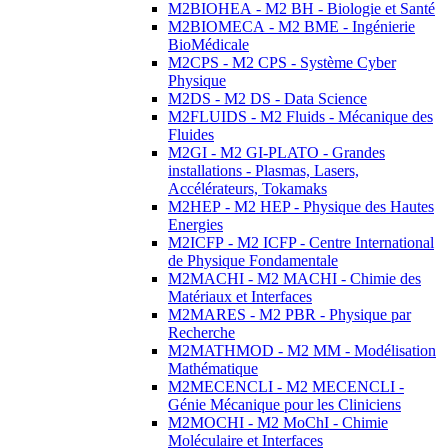
M2BIOHEA - M2 BH - Biologie et Santé
M2BIOMECA - M2 BME - Ingénierie
BioMédicale
M2CPS - M2 CPS - Système Cyber
Physique
M2DS - M2 DS - Data Science
M2FLUIDS - M2 Fluids - Mécanique des
Fluides
M2GI - M2 GI-PLATO - Grandes
installations - Plasmas, Lasers,
Accélérateurs, Tokamaks
M2HEP - M2 HEP - Physique des Hautes
Energies
M2ICFP - M2 ICFP - Centre International
de Physique Fondamentale
M2MACHI - M2 MACHI - Chimie des
Matériaux et Interfaces
M2MARES - M2 PBR - Physique par
Recherche
M2MATHMOD - M2 MM - Modélisation
Mathématique
M2MECENCLI - M2 MECENCLI -
Génie Mécanique pour les Cliniciens
M2MOCHI - M2 MoChI - Chimie
Moléculaire et Interfaces