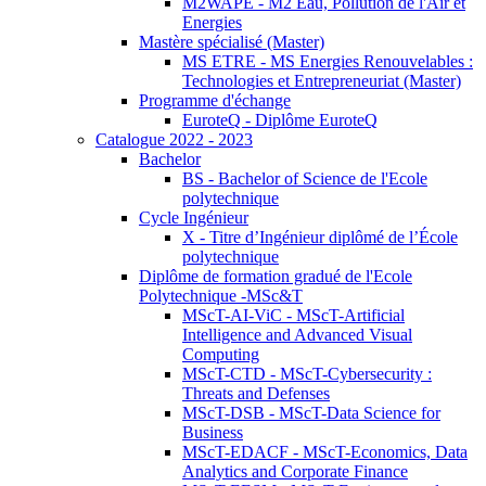
M2WAPE - M2 Eau, Pollution de l'Air et
Energies
Mastère spécialisé (Master)
MS ETRE - MS Energies Renouvelables :
Technologies et Entrepreneuriat (Master)
Programme d'échange
EuroteQ - Diplôme EuroteQ
Catalogue 2022 - 2023
Bachelor
BS - Bachelor of Science de l'Ecole
polytechnique
Cycle Ingénieur
X - Titre d’Ingénieur diplômé de l’École
polytechnique
Diplôme de formation gradué de l'Ecole
Polytechnique -MSc&T
MScT-AI-ViC - MScT-Artificial
Intelligence and Advanced Visual
Computing
MScT-CTD - MScT-Cybersecurity :
Threats and Defenses
MScT-DSB - MScT-Data Science for
Business
MScT-EDACF - MScT-Economics, Data
Analytics and Corporate Finance