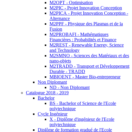
M2OPT - Optimisation
M2PIC - Projet Innovation Conception
M2PICA - Projet Innovation Conception -
Alternance
M2PPF - Physique des Plasmas et de la
Fusion
M2PROBAFI - Mathématiques
Financières : Probabilités et Finance
M2REST - Renewable Energy, Science
and Technology
M2SMNO - Sciences des Matériaux et des
nano-objets
M2TRADD - Transport et Développement
Durable - TRADD
MBIOENT - Master Bio-entrepreneur
Non Diplomant
ND - Non Diplomant
Catalogue 2018 - 2019
Bachelor
BS - Bachelor of Science de l'Ecole
polytechnique
Cycle Ingénieur
X - Diplôme d'ingénieur de l'Ecole
polytechnique
Diplôme de formation gradué de l'Ecole