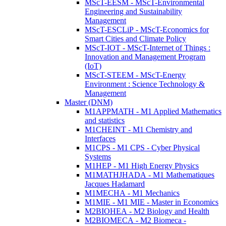
MScT-EESM - MScT-Environmental
Engineering and Sustainability
Management
MScT-ESCLiP - MScT-Economics for
Smart Cities and Climate Policy
MScT-IOT - MScT-Internet of Things :
Innovation and Management Program
(IoT)
MScT-STEEM - MScT-Energy
Environment : Science Technology &
Management
Master (DNM)
M1APPMATH - M1 Applied Mathematics
and statistics
M1CHEINT - M1 Chemistry and
Interfaces
M1CPS - M1 CPS - Cyber Physical
Systems
M1HEP - M1 High Energy Physics
M1MATHJHADA - M1 Mathematiques
Jacques Hadamard
M1MECHA - M1 Mechanics
M1MIE - M1 MIE - Master in Economics
M2BIOHEA - M2 Biology and Health
M2BIOMECA - M2 Biomeca -