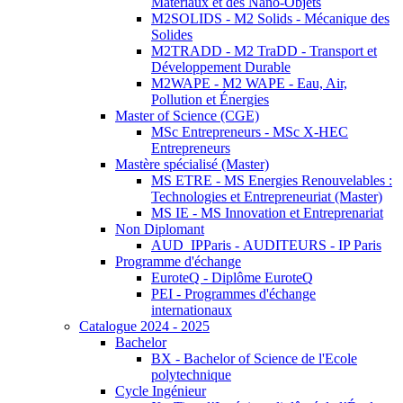
Matériaux et des Nano-Objets
M2SOLIDS - M2 Solids - Mécanique des
Solides
M2TRADD - M2 TraDD - Transport et
Développement Durable
M2WAPE - M2 WAPE - Eau, Air,
Pollution et Énergies
Master of Science (CGE)
MSc Entrepreneurs - MSc X-HEC
Entrepreneurs
Mastère spécialisé (Master)
MS ETRE - MS Energies Renouvelables :
Technologies et Entrepreneuriat (Master)
MS IE - MS Innovation et Entreprenariat
Non Diplomant
AUD_IPParis - AUDITEURS - IP Paris
Programme d'échange
EuroteQ - Diplôme EuroteQ
PEI - Programmes d'échange
internationaux
Catalogue 2024 - 2025
Bachelor
BX - Bachelor of Science de l'Ecole
polytechnique
Cycle Ingénieur