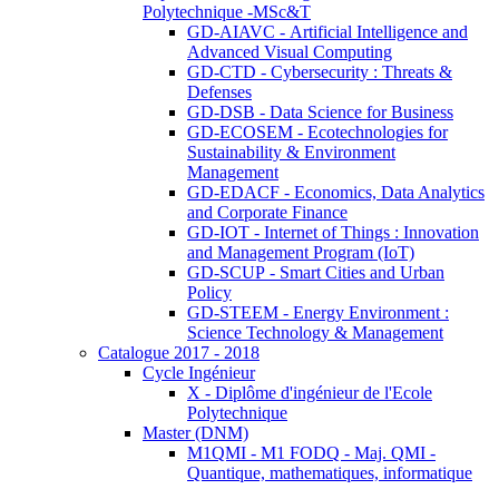
Polytechnique -MSc&T
GD-AIAVC - Artificial Intelligence and
Advanced Visual Computing
GD-CTD - Cybersecurity : Threats &
Defenses
GD-DSB - Data Science for Business
GD-ECOSEM - Ecotechnologies for
Sustainability & Environment
Management
GD-EDACF - Economics, Data Analytics
and Corporate Finance
GD-IOT - Internet of Things : Innovation
and Management Program (IoT)
GD-SCUP - Smart Cities and Urban
Policy
GD-STEEM - Energy Environment :
Science Technology & Management
Catalogue 2017 - 2018
Cycle Ingénieur
X - Diplôme d'ingénieur de l'Ecole
Polytechnique
Master (DNM)
M1QMI - M1 FODQ - Maj. QMI -
Quantique, mathematiques, informatique