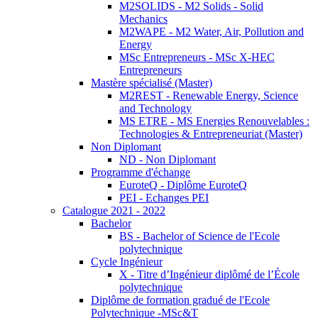
M2SOLIDS - M2 Solids - Solid
Mechanics
M2WAPE - M2 Water, Air, Pollution and
Energy
MSc Entrepreneurs - MSc X-HEC
Entrepreneurs
Mastère spécialisé (Master)
M2REST - Renewable Energy, Science
and Technology
MS ETRE - MS Energies Renouvelables :
Technologies & Entrepreneuriat (Master)
Non Diplomant
ND - Non Diplomant
Programme d'échange
EuroteQ - Diplôme EuroteQ
PEI - Echanges PEI
Catalogue 2021 - 2022
Bachelor
BS - Bachelor of Science de l'Ecole
polytechnique
Cycle Ingénieur
X - Titre d’Ingénieur diplômé de l’École
polytechnique
Diplôme de formation gradué de l'Ecole
Polytechnique -MSc&T