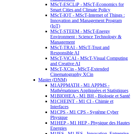
MScT-ESCLiP - MScT-Economics for
Smart Cities and Climate Policy
MScT-IOT - MScT-Internet of Things :
Innovation and Management Program
(IoT)
MScT-STEEM - MScT-Energy
Environment : Science Technology &
Management
MScT-TRAI - MScT-Trust and
Responsible AI
MScT-ViCAI - MScT-Visual Computing
and Creative AI
MScT-XCin - MScT-Extended
Cinematography XCin
Master (DNM)
M1APPMATH - M1 APPMS -
Mathématiques Appliquées et Statistiques
M1BIOHEA - M1 BH - Biologie et Santé
M1CHEINT - M1 CI - Chimie et
Interfaces
M1CPS - M1 CPS - Système Cyber
Physique
M1HEP - M1 HEP - Physique des Hautes
Energies
M1IES - M1 IES - Innovation, Entreprise