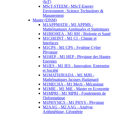
(IoT)
MScT-STEEM - MScT-Energy
Environment : Science Technology &
Management
Master (DNM)
M1APPMATH - M1 APPMS -
Mathématiques Appliquées et Statistiques
M1BIOHEA - M1 BH - Biologie et Santé
M1CHEINT - M1 CI - Chimie et
Interfaces
M1CPS - M1 CPS - Système Cyber
Physique
M1HEP - M1 HEP - Physique des Hautes
Energies
M1IES - M1 IES - Innovation, Entreprise
et Société
M1MATHJHADA - M1 MJH -
Mathématiques Jacques Hadamard
M1MECHA - M1 Mech - Mécanique
M1MIE - M1 MiE - Master en Economie
M1MPRI - M1 MPRI - Fondements de
l'Informatique
M1PHYSICS - M1 PHYS - Physique
M2AAG - M2 AAG - Analyse,
Arithmétique, Géométrie