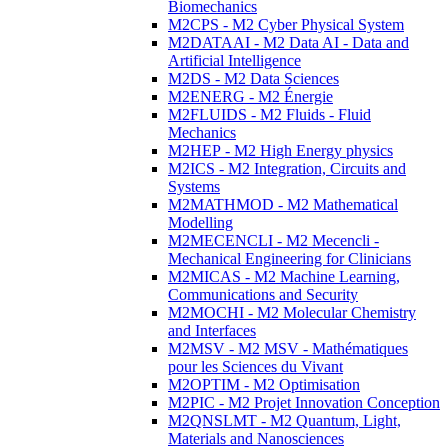
Biomechanics
M2CPS - M2 Cyber Physical System
M2DATAAI - M2 Data AI - Data and
Artificial Intelligence
M2DS - M2 Data Sciences
M2ENERG - M2 Énergie
M2FLUIDS - M2 Fluids - Fluid
Mechanics
M2HEP - M2 High Energy physics
M2ICS - M2 Integration, Circuits and
Systems
M2MATHMOD - M2 Mathematical
Modelling
M2MECENCLI - M2 Mecencli -
Mechanical Engineering for Clinicians
M2MICAS - M2 Machine Learning,
Communications and Security
M2MOCHI - M2 Molecular Chemistry
and Interfaces
M2MSV - M2 MSV - Mathématiques
pour les Sciences du Vivant
M2OPTIM - M2 Optimisation
M2PIC - M2 Projet Innovation Conception
M2QNSLMT - M2 Quantum, Light,
Materials and Nanosciences