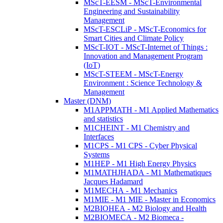
MScT-EESM - MScT-Environmental
Engineering and Sustainability
Management
MScT-ESCLiP - MScT-Economics for
Smart Cities and Climate Policy
MScT-IOT - MScT-Internet of Things :
Innovation and Management Program
(IoT)
MScT-STEEM - MScT-Energy
Environment : Science Technology &
Management
Master (DNM)
M1APPMATH - M1 Applied Mathematics
and statistics
M1CHEINT - M1 Chemistry and
Interfaces
M1CPS - M1 CPS - Cyber Physical
Systems
M1HEP - M1 High Energy Physics
M1MATHJHADA - M1 Mathematiques
Jacques Hadamard
M1MECHA - M1 Mechanics
M1MIE - M1 MIE - Master in Economics
M2BIOHEA - M2 Biology and Health
M2BIOMECA - M2 Biomeca -