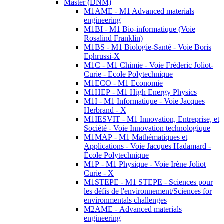
Master (DNM)
M1AME - M1 Advanced materials
engineering
M1BI - M1 Bio-informatique (Voie
Rosalind Franklin)
M1BS - M1 Biologie-Santé - Voie Boris
Ephrussi-X
M1C - M1 Chimie - Voie Fréderic Joliot-
Curie - Ecole Polytechnique
M1ECO - M1 Economie
M1HEP - M1 High Energy Physics
M1I - M1 Informatique - Voie Jacques
Herbrand - X
M1IESVIT - M1 Innovation, Entreprise, et
Société - Voie Innovation technologique
M1MAP - M1 Mathématiques et
Applications - Voie Jacques Hadamard -
École Polytechnique
M1P - M1 Physique - Voie Irène Joliot
Curie - X
M1STEPE - M1 STEPE - Sciences pour
les défis de l'environnement/Sciences for
environmentals challenges
M2AME - Advanced materials
engineering