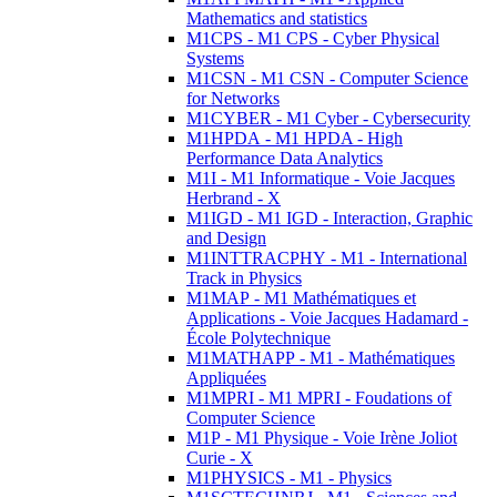
Mathematics and statistics
M1CPS - M1 CPS - Cyber Physical
Systems
M1CSN - M1 CSN - Computer Science
for Networks
M1CYBER - M1 Cyber - Cybersecurity
M1HPDA - M1 HPDA - High
Performance Data Analytics
M1I - M1 Informatique - Voie Jacques
Herbrand - X
M1IGD - M1 IGD - Interaction, Graphic
and Design
M1INTTRACPHY - M1 - International
Track in Physics
M1MAP - M1 Mathématiques et
Applications - Voie Jacques Hadamard -
École Polytechnique
M1MATHAPP - M1 - Mathématiques
Appliquées
M1MPRI - M1 MPRI - Foudations of
Computer Science
M1P - M1 Physique - Voie Irène Joliot
Curie - X
M1PHYSICS - M1 - Physics