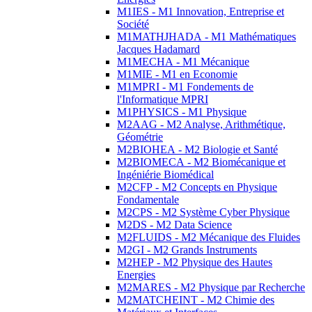
M1IES - M1 Innovation, Entreprise et
Société
M1MATHJHADA - M1 Mathématiques
Jacques Hadamard
M1MECHA - M1 Mécanique
M1MIE - M1 en Economie
M1MPRI - M1 Fondements de
l'Informatique MPRI
M1PHYSICS - M1 Physique
M2AAG - M2 Analyse, Arithmétique,
Géométrie
M2BIOHEA - M2 Biologie et Santé
M2BIOMECA - M2 Biomécanique et
Ingéniérie Biomédical
M2CFP - M2 Concepts en Physique
Fondamentale
M2CPS - M2 Système Cyber Physique
M2DS - M2 Data Science
M2FLUIDS - M2 Mécanique des Fluides
M2GI - M2 Grands Instruments
M2HEP - M2 Physique des Hautes
Energies
M2MARES - M2 Physique par Recherche
M2MATCHEINT - M2 Chimie des