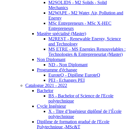
M2SOLIDS - M2 Solids - Solid
Mechanics
M2WAPE - M2 Water, Air, Pollution and
Energy
MSc Entrepreneurs - MSc X-HEC
Entrepreneurs
Mastère spécialisé (Master)
M2REST - Renewable Energy, Science
and Technology
MS ETRE - MS Energies Renouvelables :
Technologies & Entrepreneuriat (Master)
Non Diplomant
ND - Non Diplomant
Programme d'échange
EuroteQ - Diplôme EuroteQ
PEI - Echanges PEI
Catalogue 2021 - 2022
Bachelor
BS - Bachelor of Science de l'Ecole
polytechnique
Cycle Ingénieur
X - Titre d’Ingénieur diplômé de l’École
polytechnique
Diplôme de formation gradué de l'Ecole
Polytechnique -MSc&T