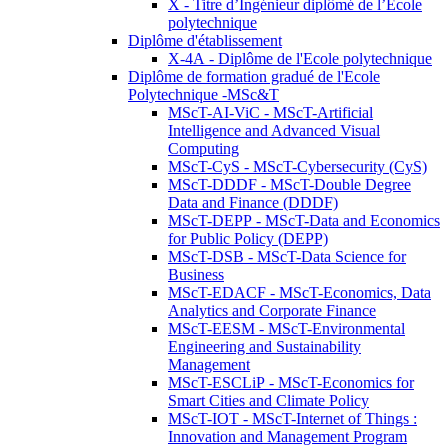
X - Titre d’Ingénieur diplômé de l’École
polytechnique
Diplôme d'établissement
X-4A - Diplôme de l'Ecole polytechnique
Diplôme de formation gradué de l'Ecole
Polytechnique -MSc&T
MScT-AI-ViC - MScT-Artificial
Intelligence and Advanced Visual
Computing
MScT-CyS - MScT-Cybersecurity (CyS)
MScT-DDDF - MScT-Double Degree
Data and Finance (DDDF)
MScT-DEPP - MScT-Data and Economics
for Public Policy (DEPP)
MScT-DSB - MScT-Data Science for
Business
MScT-EDACF - MScT-Economics, Data
Analytics and Corporate Finance
MScT-EESM - MScT-Environmental
Engineering and Sustainability
Management
MScT-ESCLiP - MScT-Economics for
Smart Cities and Climate Policy
MScT-IOT - MScT-Internet of Things :
Innovation and Management Program