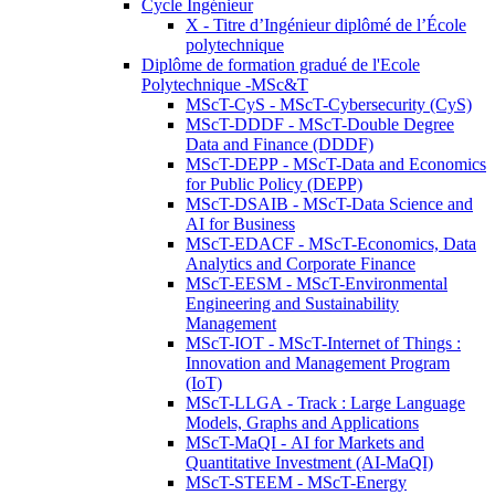
Cycle Ingénieur
X - Titre d’Ingénieur diplômé de l’École
polytechnique
Diplôme de formation gradué de l'Ecole
Polytechnique -MSc&T
MScT-CyS - MScT-Cybersecurity (CyS)
MScT-DDDF - MScT-Double Degree
Data and Finance (DDDF)
MScT-DEPP - MScT-Data and Economics
for Public Policy (DEPP)
MScT-DSAIB - MScT-Data Science and
AI for Business
MScT-EDACF - MScT-Economics, Data
Analytics and Corporate Finance
MScT-EESM - MScT-Environmental
Engineering and Sustainability
Management
MScT-IOT - MScT-Internet of Things :
Innovation and Management Program
(IoT)
MScT-LLGA - Track : Large Language
Models, Graphs and Applications
MScT-MaQI - AI for Markets and
Quantitative Investment (AI-MaQI)
MScT-STEEM - MScT-Energy