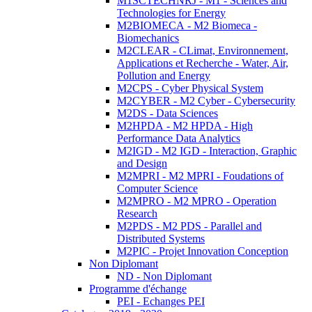
M1SCTECHNRJ - M1 - Sciences and
Technologies for Energy
M2BIOMECA - M2 Biomeca -
Biomechanics
M2CLEAR - CLimat, Environnement,
Applications et Recherche - Water, Air,
Pollution and Energy
M2CPS - Cyber Physical System
M2CYBER - M2 Cyber - Cybersecurity
M2DS - Data Sciences
M2HPDA - M2 HPDA - High
Performance Data Analytics
M2IGD - M2 IGD - Interaction, Graphic
and Design
M2MPRI - M2 MPRI - Foudations of
Computer Science
M2MPRO - M2 MPRO - Operation
Research
M2PDS - M2 PDS - Parallel and
Distributed Systems
M2PIC - Projet Innovation Conception
Non Diplomant
ND - Non Diplomant
Programme d'échange
PEI - Echanges PEI