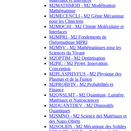
Matériaux et Interfaces
M2MATHMOD - M2 Modélisation
Mathématique
M2MECENCLI - M2 Génie Mécanique
pour les Cliniciens
M2MOCHI - M2 Chimie Moléculaire et
Interfaces
M2MPRI - M2 Fondements de
l'Informatique MPRI
M2MSV - M2 Mathématiques pour les
Sciences du Vivant
M2OPTIM - M2 Optimisation
M2PIC - M2 Projet, Innovation,
Conception
M2PLASPHYFUS - M2 Physique des
Plasmas et de la Fusion
M2PROBFIN - M2 Probabilités et
Finance
M2QNSLMT - M2 Quantique, Lumière,
Matériaux et Nanosciences
M2QUANTDEV - M2 Dispositifs
Quantiques
M2SMNO - M2 Science des Matériaux et
des Nano-Objets
M2SOLIDS - M2 Mécanique des Solides