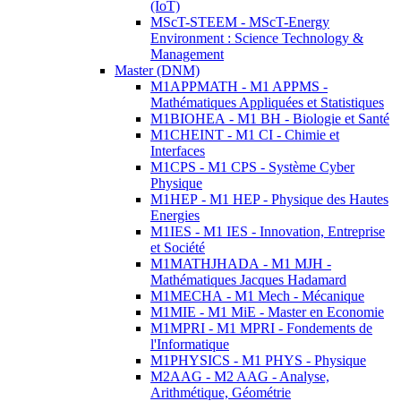
(IoT)
MScT-STEEM - MScT-Energy
Environment : Science Technology &
Management
Master (DNM)
M1APPMATH - M1 APPMS -
Mathématiques Appliquées et Statistiques
M1BIOHEA - M1 BH - Biologie et Santé
M1CHEINT - M1 CI - Chimie et
Interfaces
M1CPS - M1 CPS - Système Cyber
Physique
M1HEP - M1 HEP - Physique des Hautes
Energies
M1IES - M1 IES - Innovation, Entreprise
et Société
M1MATHJHADA - M1 MJH -
Mathématiques Jacques Hadamard
M1MECHA - M1 Mech - Mécanique
M1MIE - M1 MiE - Master en Economie
M1MPRI - M1 MPRI - Fondements de
l'Informatique
M1PHYSICS - M1 PHYS - Physique
M2AAG - M2 AAG - Analyse,
Arithmétique, Géométrie