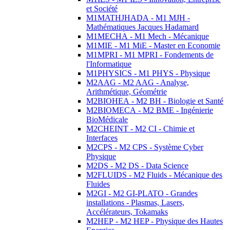
et Société
M1MATHJHADA - M1 MJH -
Mathématiques Jacques Hadamard
M1MECHA - M1 Mech - Mécanique
M1MIE - M1 MiE - Master en Economie
M1MPRI - M1 MPRI - Fondements de
l'Informatique
M1PHYSICS - M1 PHYS - Physique
M2AAG - M2 AAG - Analyse,
Arithmétique, Géométrie
M2BIOHEA - M2 BH - Biologie et Santé
M2BIOMECA - M2 BME - Ingénierie
BioMédicale
M2CHEINT - M2 CI - Chimie et
Interfaces
M2CPS - M2 CPS - Système Cyber
Physique
M2DS - M2 DS - Data Science
M2FLUIDS - M2 Fluids - Mécanique des
Fluides
M2GI - M2 GI-PLATO - Grandes
installations - Plasmas, Lasers,
Accélérateurs, Tokamaks
M2HEP - M2 HEP - Physique des Hautes