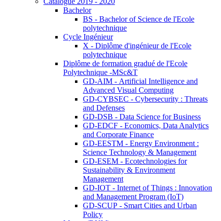
Catalogue 2019 - 2020
Bachelor
BS - Bachelor of Science de l'Ecole
polytechnique
Cycle Ingénieur
X - Diplôme d'ingénieur de l'Ecole
polytechnique
Diplôme de formation gradué de l'Ecole
Polytechnique -MSc&T
GD-AIM - Artificial Intelligence and
Advanced Visual Computing
GD-CYBSEC - Cybersecurity : Threats
and Defenses
GD-DSB - Data Science for Business
GD-EDCF - Economics, Data Analytics
and Corporate Finance
GD-EESTM - Energy Environment :
Science Technology & Management
GD-ESEM - Ecotechnologies for
Sustainability & Environment
Management
GD-IOT - Internet of Things : Innovation
and Management Program (IoT)
GD-SCUP - Smart Cities and Urban
Policy