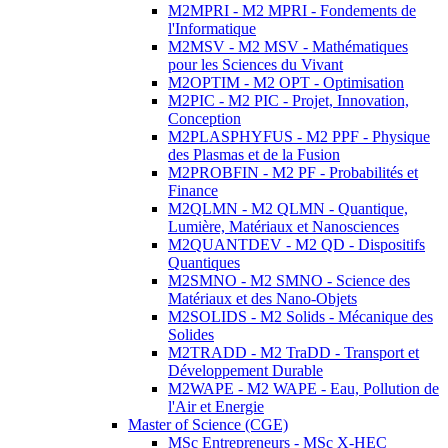
M2MPRI - M2 MPRI - Fondements de
l'Informatique
M2MSV - M2 MSV - Mathématiques
pour les Sciences du Vivant
M2OPTIM - M2 OPT - Optimisation
M2PIC - M2 PIC - Projet, Innovation,
Conception
M2PLASPHYFUS - M2 PPF - Physique
des Plasmas et de la Fusion
M2PROBFIN - M2 PF - Probabilités et
Finance
M2QLMN - M2 QLMN - Quantique,
Lumière, Matériaux et Nanosciences
M2QUANTDEV - M2 QD - Dispositifs
Quantiques
M2SMNO - M2 SMNO - Science des
Matériaux et des Nano-Objets
M2SOLIDS - M2 Solids - Mécanique des
Solides
M2TRADD - M2 TraDD - Transport et
Développement Durable
M2WAPE - M2 WAPE - Eau, Pollution de
l'Air et Energie
Master of Science (CGE)
MSc Entrepreneurs - MSc X-HEC