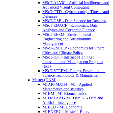
MScT-AI-ViC - Artificial Intelligence and
Advanced Visual Computing
MScT-CTD - Cybersecurity : Threats and
Defenses
MScT-DSB - Data Science for Business
MScT-EDACF - Economics, Data
Analytics and Corporate Finance
MScT-EESM - Environmental
Engineering and Sustainability
Management
MScT-ESCLiP - Economics for Smart
Cities and Climate Policy
MScT-IOT - Internet of Things :
Innovation and Management Program
(IoT)
MScT-STEEM - Energy Environment :
Science Technology & Management
Master (DNM)
M1APPMATH - M1 - Applied
Mathematics and statistics
M1BM - M1 Biomechanics
M1DATAAI - M1 Data AI - Data and
Artificial Intelligence
M1ECO - M1 Economie
M1ENERG - Master 1 Énergie