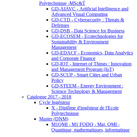
Polytechnique -MSc&T
GD-AIAVC - Artificial Intelligence and
Advanced Visual Computing
GD-CTD - Cybersecurity : Threats &
Defenses
GD-DSB - Data Science for Business
GD-ECOSEM - Ecotechnologies for
Sustainability & Environment
Management
GD-EDACF - Economics, Data Analytics
and Corporate Finance
GD-IOT - Internet of Things : Innovation
and Management Program (IoT)
GD-SCUP - Smart Cities and Urban
Policy
GD-STEEM - Energy Environment :
Science Technology & Management
Catalogue 2017 - 2018
Cycle Ingénieur
X - Diplôme d'ingénieur de l'Ecole
Polytechnique
Master (DNM)
M1QMI - M1 FODQ - Maj. QMI -
Quantique, mathematiques, informatique