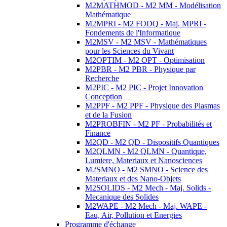
M2MATHMOD - M2 MM - Modélisation
Mathématique
M2MPRI - M2 FODQ - Maj. MPRI -
Fondements de l'Informatique
M2MSV - M2 MSV - Mathématiques
pour les Sciences du Vivant
M2OPTIM - M2 OPT - Optimisation
M2PBR - M2 PBR - Physique par
Recherche
M2PIC - M2 PIC - Projet Innovation
Conception
M2PPF - M2 PPF - Physique des Plasmas
et de la Fusion
M2PROBFIN - M2 PF - Probabilités et
Finance
M2QD - M2 QD - Dispositifs Quantiques
M2QLMN - M2 QLMN - Quantique,
Lumiere, Materiaux et Nanosciences
M2SMNO - M2 SMNO - Science des
Materiaux et des Nano-Objets
M2SOLIDS - M2 Mech - Maj. Solids -
Mecanique des Solides
M2WAPE - M2 Mech - Maj. WAPE -
Eau, Air, Pollution et Energies
Programme d'échange