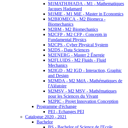
M1MATHJHADA - M1 - Mathematiques
Jacques Hadamard
M1MIE - M1 MiE - Master in Economics
M2BIOMECA - M2 Biomeca -
Biomechanics
M2BM - M2 Biomechanics
M2CFP - M2 CFP - Concepts in
Fundamental Physics
M2CPS - Cyber Physical System
M2DS - Data Sciences
M2ENERG - Master 2 Énergie
M2FLUIDS - M2 Fluids - Fluid
Mechanics
M2IGD - M2 IGD - Interaction, Graphic
and Design
M2MDA - M2 MdA - Mathématiques de
l'Aléatoire
M2MSV - M2 MSV - Mathématiques
pour les Sciences du Vivant
M2PIC - Projet Innovation Conception
Programme d'échange
PEI - Echanges PEI
Catalogue 2020 - 2021
Bachelor
BS - Bachelor of Science de l'Ecole