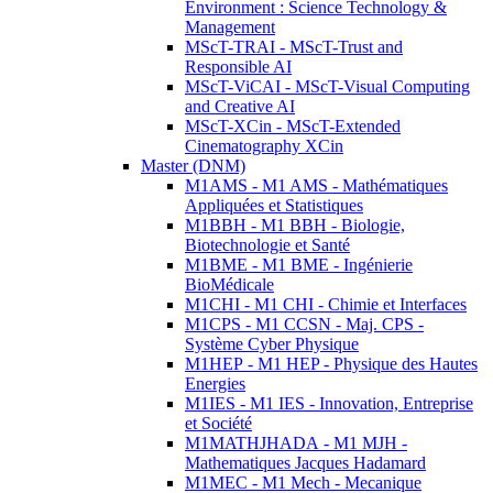
Environment : Science Technology &
Management
MScT-TRAI - MScT-Trust and
Responsible AI
MScT-ViCAI - MScT-Visual Computing
and Creative AI
MScT-XCin - MScT-Extended
Cinematography XCin
Master (DNM)
M1AMS - M1 AMS - Mathématiques
Appliquées et Statistiques
M1BBH - M1 BBH - Biologie,
Biotechnologie et Santé
M1BME - M1 BME - Ingénierie
BioMédicale
M1CHI - M1 CHI - Chimie et Interfaces
M1CPS - M1 CCSN - Maj. CPS -
Système Cyber Physique
M1HEP - M1 HEP - Physique des Hautes
Energies
M1IES - M1 IES - Innovation, Entreprise
et Société
M1MATHJHADA - M1 MJH -
Mathematiques Jacques Hadamard
M1MEC - M1 Mech - Mecanique