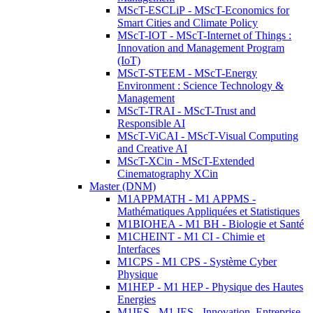
MScT-ESCLiP - MScT-Economics for
Smart Cities and Climate Policy
MScT-IOT - MScT-Internet of Things :
Innovation and Management Program
(IoT)
MScT-STEEM - MScT-Energy
Environment : Science Technology &
Management
MScT-TRAI - MScT-Trust and
Responsible AI
MScT-ViCAI - MScT-Visual Computing
and Creative AI
MScT-XCin - MScT-Extended
Cinematography XCin
Master (DNM)
M1APPMATH - M1 APPMS -
Mathématiques Appliquées et Statistiques
M1BIOHEA - M1 BH - Biologie et Santé
M1CHEINT - M1 CI - Chimie et
Interfaces
M1CPS - M1 CPS - Système Cyber
Physique
M1HEP - M1 HEP - Physique des Hautes
Energies
M1IES - M1 IES - Innovation, Entreprise