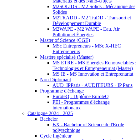
Matériaux et des Nano-Objets
M2SOLIDS - M2 Solids - Mécanique des
Solides
M2TRADD - M2 TraDD - Transport et
Développement Durable
M2WAPE - M2 WAPE - Eau, Air,
Pollution et Énergies
Master of Science (CGE)
MSc Entrepreneurs - MSc X-HEC
Entrepreneurs
Mastère spécialisé (Master)
MS ETRE - MS Energies Renouvelables :
Technologies et Entrepreneuriat (Master)
MS IE - MS Innovation et Entreprenariat
Non Diplomant
AUD_IPParis - AUDITEURS - IP Paris
Programme d'échange
EuroteQ - Diplôme EuroteQ
PEI - Programmes d'échange
internationaux
Catalogue 2024 - 2025
Bachelor
BX - Bachelor of Science de l'Ecole
polytechnique
Cycle Ingénieur