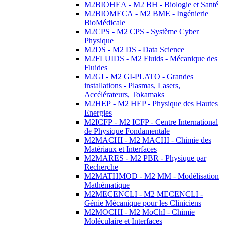
M2BIOHEA - M2 BH - Biologie et Santé
M2BIOMECA - M2 BME - Ingénierie
BioMédicale
M2CPS - M2 CPS - Système Cyber
Physique
M2DS - M2 DS - Data Science
M2FLUIDS - M2 Fluids - Mécanique des
Fluides
M2GI - M2 GI-PLATO - Grandes
installations - Plasmas, Lasers,
Accélérateurs, Tokamaks
M2HEP - M2 HEP - Physique des Hautes
Energies
M2ICFP - M2 ICFP - Centre International
de Physique Fondamentale
M2MACHI - M2 MACHI - Chimie des
Matériaux et Interfaces
M2MARES - M2 PBR - Physique par
Recherche
M2MATHMOD - M2 MM - Modélisation
Mathématique
M2MECENCLI - M2 MECENCLI -
Génie Mécanique pour les Cliniciens
M2MOCHI - M2 MoChI - Chimie
Moléculaire et Interfaces