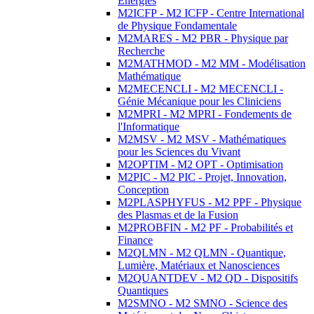
Energies
M2ICFP - M2 ICFP - Centre International
de Physique Fondamentale
M2MARES - M2 PBR - Physique par
Recherche
M2MATHMOD - M2 MM - Modélisation
Mathématique
M2MECENCLI - M2 MECENCLI -
Génie Mécanique pour les Cliniciens
M2MPRI - M2 MPRI - Fondements de
l'Informatique
M2MSV - M2 MSV - Mathématiques
pour les Sciences du Vivant
M2OPTIM - M2 OPT - Optimisation
M2PIC - M2 PIC - Projet, Innovation,
Conception
M2PLASPHYFUS - M2 PPF - Physique
des Plasmas et de la Fusion
M2PROBFIN - M2 PF - Probabilités et
Finance
M2QLMN - M2 QLMN - Quantique,
Lumière, Matériaux et Nanosciences
M2QUANTDEV - M2 QD - Dispositifs
Quantiques
M2SMNO - M2 SMNO - Science des