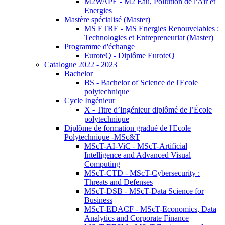
M2WAPE - M2 Eau, Pollution de l'Air et
Energies
Mastère spécialisé (Master)
MS ETRE - MS Energies Renouvelables :
Technologies et Entrepreneuriat (Master)
Programme d'échange
EuroteQ - Diplôme EuroteQ
Catalogue 2022 - 2023
Bachelor
BS - Bachelor of Science de l'Ecole
polytechnique
Cycle Ingénieur
X - Titre d’Ingénieur diplômé de l’École
polytechnique
Diplôme de formation gradué de l'Ecole
Polytechnique -MSc&T
MScT-AI-ViC - MScT-Artificial
Intelligence and Advanced Visual
Computing
MScT-CTD - MScT-Cybersecurity :
Threats and Defenses
MScT-DSB - MScT-Data Science for
Business
MScT-EDACF - MScT-Economics, Data
Analytics and Corporate Finance