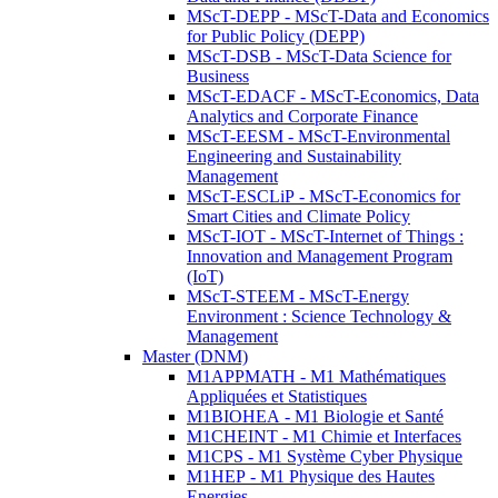
MScT-DEPP - MScT-Data and Economics
for Public Policy (DEPP)
MScT-DSB - MScT-Data Science for
Business
MScT-EDACF - MScT-Economics, Data
Analytics and Corporate Finance
MScT-EESM - MScT-Environmental
Engineering and Sustainability
Management
MScT-ESCLiP - MScT-Economics for
Smart Cities and Climate Policy
MScT-IOT - MScT-Internet of Things :
Innovation and Management Program
(IoT)
MScT-STEEM - MScT-Energy
Environment : Science Technology &
Management
Master (DNM)
M1APPMATH - M1 Mathématiques
Appliquées et Statistiques
M1BIOHEA - M1 Biologie et Santé
M1CHEINT - M1 Chimie et Interfaces
M1CPS - M1 Système Cyber Physique
M1HEP - M1 Physique des Hautes
Energies