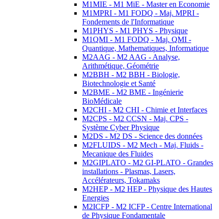
M1MIE - M1 MiE - Master en Economie
M1MPRI - M1 FODQ - Maj. MPRI -
Fondements de l'Informatique
M1PHYS - M1 PHYS - Physique
M1QMI - M1 FODQ - Maj. QMI -
Quantique, Mathematiques, Informatique
M2AAG - M2 AAG - Analyse,
Arithmétique, Géométrie
M2BBH - M2 BBH - Biologie,
Biotechnologie et Santé
M2BME - M2 BME - Ingénierie
BioMédicale
M2CHI - M2 CHI - Chimie et Interfaces
M2CPS - M2 CCSN - Maj. CPS -
Système Cyber Physique
M2DS - M2 DS - Science des données
M2FLUIDS - M2 Mech - Maj. Fluids -
Mecanique des Fluides
M2GIPLATO - M2 GI-PLATO - Grandes
installations - Plasmas, Lasers,
Accélérateurs, Tokamaks
M2HEP - M2 HEP - Physique des Hautes
Energies
M2ICFP - M2 ICFP - Centre International
de Physique Fondamentale