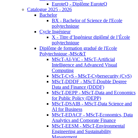
EuroteQ - Diplôme EuroteQ
Catalogue 2025 - 2026
Bachelor
BX - Bachelor of Science de l'Ecole
polytechnique
Cycle Ingénieur
X - Titre d’Ingénieur diplômé de l’École
polytechnique
Diplôme de formation gradué de l'Ecole
Polytechnique -MSc&T
MScT-AI-ViC - MScT-Artificial
Intelligence and Advanced Visual
Computing
MScT-CyS - MScT-Cybersecurity (CyS)
MScT-DDDF - MScT-Double Degree
Data and Finance (DDDF)
MScT-DEPP - MScT-Data and Economics
for Public Policy (DEPP)
MScT-DSAIB - MScT-Data Science and
AI for Business
MScT-EDACF - MScT-Economics, Data
Analytics and Corporate Finance
MScT-EESM - MScT-Environmental
Engineering and Sustainability
Management