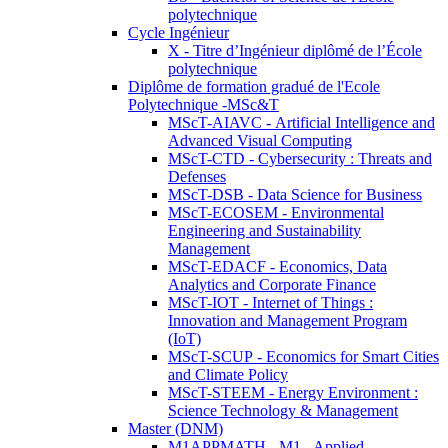
polytechnique
Cycle Ingénieur
X - Titre d’Ingénieur diplômé de l’École
polytechnique
Diplôme de formation gradué de l'Ecole
Polytechnique -MSc&T
MScT-AIAVC - Artificial Intelligence and
Advanced Visual Computing
MScT-CTD - Cybersecurity : Threats and
Defenses
MScT-DSB - Data Science for Business
MScT-ECOSEM - Environmental
Engineering and Sustainability
Management
MScT-EDACF - Economics, Data
Analytics and Corporate Finance
MScT-IOT - Internet of Things :
Innovation and Management Program
(IoT)
MScT-SCUP - Economics for Smart Cities
and Climate Policy
MScT-STEEM - Energy Environment :
Science Technology & Management
Master (DNM)
M1APPMATH - M1 - Applied