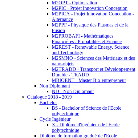
M2OPT - Optimisation
M2PIC - Projet Innovation Conception
M2PICA - Projet Innovation Conception -
Alternance
M2PPF - Physique des Plasmas et de la
Fusion
M2PROBAFI - Mathématiques
Financières : Probabilités et Finance
M2REST - Renewable Energy, Science
and Technology
M2SMNO - Sciences des Matériaux et des
nano-objets
M2TRADD - Transport et Développement
Durable - TRADD
MBIOENT - Master Bio-entrepreneur
Non Diplomant
ND - Non Diplomant
Catalogue 2018 - 2019
Bachelor
BS - Bachelor of Science de l'Ecole
polytechnique
Cycle Ingénieur
X - Diplôme d'ingénieur de l'Ecole
polytechnique
Diplôme de formation gradué de l'Ecole