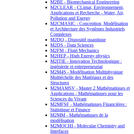
M2BE - Biomechanical Engineering
M2CLEAR - CLimat, Environnement,
Applications et Recherche - Water, Air,
Pollution and Energy
M2CMASIC - Conception, Modélisation
et Architecture des Systèmes Industriels
Complexes
M2DQ - Dispositif quantique
M2DS - Data Sciences
M2FM - Fluid Mechanics
M2HEP - High Energy physics
M2ITIE - Innovation Technologique :
ingénierie et entrepreneuriat
M2M4S - Modélisation Multiphysique
Multiéchelle des Matériaux et des
Structures
M2MAMSV - Master 2 Mathématiques et
Applications - Mathématiques pour les
Sciences du Vivant
M2MFSF - Mathématiques Financières :
Statistique et Finance
M2MM - Mathématiques de la
modélisation
M2MOCHI - Molecular Chemistry and
Interfaces