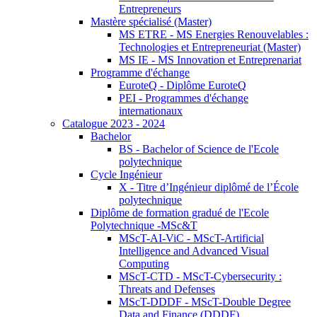
Entrepreneurs
Mastère spécialisé (Master)
MS ETRE - MS Energies Renouvelables :
Technologies et Entrepreneuriat (Master)
MS IE - MS Innovation et Entreprenariat
Programme d'échange
EuroteQ - Diplôme EuroteQ
PEI - Programmes d'échange
internationaux
Catalogue 2023 - 2024
Bachelor
BS - Bachelor of Science de l'Ecole
polytechnique
Cycle Ingénieur
X - Titre d’Ingénieur diplômé de l’École
polytechnique
Diplôme de formation gradué de l'Ecole
Polytechnique -MSc&T
MScT-AI-ViC - MScT-Artificial
Intelligence and Advanced Visual
Computing
MScT-CTD - MScT-Cybersecurity :
Threats and Defenses
MScT-DDDF - MScT-Double Degree
Data and Finance (DDDF)