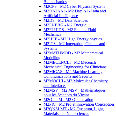
Biomechanics
M2CPS - M2 Cyber Physical System
M2DATAAI - M2 Data AI - Data and
Artificial Intelligence
M2DS - M2 Data Sciences
M2ENERG - M2 Énergie
M2FLUIDS - M2 Fluids - Fluid
Mechanics
M2HEP - M2 High Energy physics
M2ICS - M2 Integration, Circuits and
Systems
M2MATHMOD - M2 Mathematical
Modelling
M2MECENCLI - M2 Mecencli -
Mechanical Engineering for Clinicians
M2MICAS - M2 Machine Learning,
Communications and Security
M2MOCHI - M2 Molecular Chemistry
and Interfaces
M2MSV - M2 MSV - Mathématiques
pour les Sciences du Vivant
M2OPTIM - M2 Optimisation
M2PIC - M2 Projet Innovation Conception
M2QNSLMT - M2 Quantum, Light,
Materials and Nanosciences