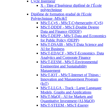
Cycle Ingénieur
X - Titre d’Ingénieur diplômé de l’École
polytechnique
Diplôme de formation gradué de l'Ecole
Polytechnique -MSc&T
MScT-CyS - MScT-Cybersecurity (CyS)
MScT-DDDF - MScT-Double Degree
Data and Finance (DDDF)
MScT-DEPP - MScT-Data and Economics
for Public Policy (DEPP)
MScT-DSAIB - MScT-Data Science and
AI for Business
MScT-EDACF - MScT-Economics, Data
Analytics and Corporate Finance
MScT-EESM - MScT-Environmental
Engineering and Sustainability
Management
MScT-IOT - MScT-Internet of Things :
Innovation and Management Program
(IoT)
MScT-LLGA - Track : Large Language
Models, Graphs and Applications
MScT-MaQI - AI for Markets and
Quantitative Investment (AI-MaQI)
MScT-STEEM - MScT-Energy