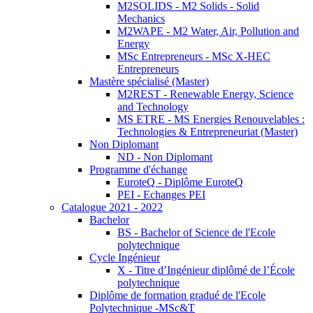
M2SOLIDS - M2 Solids - Solid
Mechanics
M2WAPE - M2 Water, Air, Pollution and
Energy
MSc Entrepreneurs - MSc X-HEC
Entrepreneurs
Mastère spécialisé (Master)
M2REST - Renewable Energy, Science
and Technology
MS ETRE - MS Energies Renouvelables :
Technologies & Entrepreneuriat (Master)
Non Diplomant
ND - Non Diplomant
Programme d'échange
EuroteQ - Diplôme EuroteQ
PEI - Echanges PEI
Catalogue 2021 - 2022
Bachelor
BS - Bachelor of Science de l'Ecole
polytechnique
Cycle Ingénieur
X - Titre d’Ingénieur diplômé de l’École
polytechnique
Diplôme de formation gradué de l'Ecole
Polytechnique -MSc&T