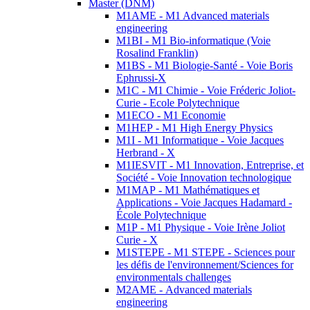
Master (DNM)
M1AME - M1 Advanced materials
engineering
M1BI - M1 Bio-informatique (Voie
Rosalind Franklin)
M1BS - M1 Biologie-Santé - Voie Boris
Ephrussi-X
M1C - M1 Chimie - Voie Fréderic Joliot-
Curie - Ecole Polytechnique
M1ECO - M1 Economie
M1HEP - M1 High Energy Physics
M1I - M1 Informatique - Voie Jacques
Herbrand - X
M1IESVIT - M1 Innovation, Entreprise, et
Société - Voie Innovation technologique
M1MAP - M1 Mathématiques et
Applications - Voie Jacques Hadamard -
École Polytechnique
M1P - M1 Physique - Voie Irène Joliot
Curie - X
M1STEPE - M1 STEPE - Sciences pour
les défis de l'environnement/Sciences for
environmentals challenges
M2AME - Advanced materials
engineering