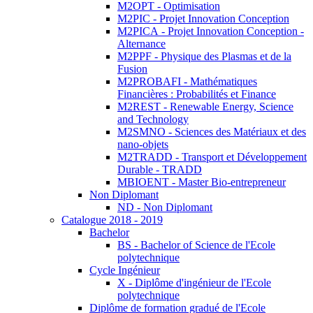
M2OPT - Optimisation
M2PIC - Projet Innovation Conception
M2PICA - Projet Innovation Conception -
Alternance
M2PPF - Physique des Plasmas et de la
Fusion
M2PROBAFI - Mathématiques
Financières : Probabilités et Finance
M2REST - Renewable Energy, Science
and Technology
M2SMNO - Sciences des Matériaux et des
nano-objets
M2TRADD - Transport et Développement
Durable - TRADD
MBIOENT - Master Bio-entrepreneur
Non Diplomant
ND - Non Diplomant
Catalogue 2018 - 2019
Bachelor
BS - Bachelor of Science de l'Ecole
polytechnique
Cycle Ingénieur
X - Diplôme d'ingénieur de l'Ecole
polytechnique
Diplôme de formation gradué de l'Ecole