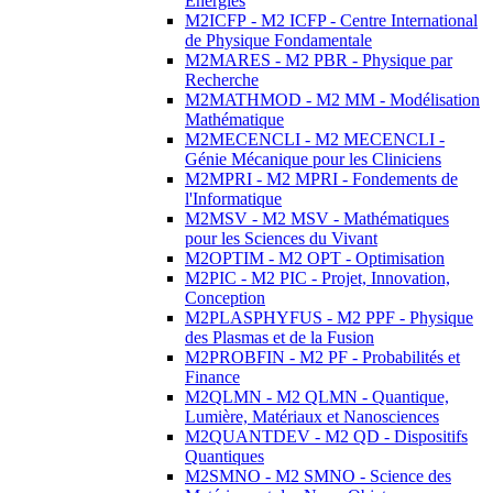
Energies
M2ICFP - M2 ICFP - Centre International
de Physique Fondamentale
M2MARES - M2 PBR - Physique par
Recherche
M2MATHMOD - M2 MM - Modélisation
Mathématique
M2MECENCLI - M2 MECENCLI -
Génie Mécanique pour les Cliniciens
M2MPRI - M2 MPRI - Fondements de
l'Informatique
M2MSV - M2 MSV - Mathématiques
pour les Sciences du Vivant
M2OPTIM - M2 OPT - Optimisation
M2PIC - M2 PIC - Projet, Innovation,
Conception
M2PLASPHYFUS - M2 PPF - Physique
des Plasmas et de la Fusion
M2PROBFIN - M2 PF - Probabilités et
Finance
M2QLMN - M2 QLMN - Quantique,
Lumière, Matériaux et Nanosciences
M2QUANTDEV - M2 QD - Dispositifs
Quantiques
M2SMNO - M2 SMNO - Science des