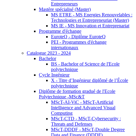
Entrepreneurs
Mastère spécialisé (Master)
MS ETRE - MS Energies Renouvelables :
Technologies et Entrepreneuriat (Master)
MS IE - MS Innovation et Entreprenariat
Programme d'échange
EuroteQ - Diplôme EuroteQ
PEI - Programmes d'échange
internationaux
Catalogue 2023 - 2024
Bachelor
BS - Bachelor of Science de l'Ecole
polytechnique
Cycle Ingénieur
X - Titre d’Ingénieur diplômé de l’École
polytechnique
Diplôme de formation gradué de l'Ecole
Polytechnique -MSc&T
MScT-AI-ViC - MScT-Artificial
Intelligence and Advanced Visual
Computing
MScT-CTD - MScT-Cybersecurity :
Threats and Defenses
MScT-DDDF - MScT-Double Degree
Data and Finance (DDDF)