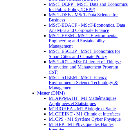
MScT-DEPP - MScT-Data and Economics
for Public Policy (DEPP)
MScT-DSB - MScT-Data Science for
Business
MScT-EDACF - MScT-Economics, Data
Analytics and Corporate Finance
MScT-EESM - MScT-Environmental
Engineering and Sustainability
Management
MScT-ESCLiP - MScT-Economics for
Smart Cities and Climate Policy
MScT-IOT - MScT-Internet of Things :
Innovation and Management Program
(IoT)
MScT-STEEM - MScT-Energy
Environment : Science Technology &
Management
Master (DNM)
M1APPMATH - M1 Mathématiques
Appliquées et Statistiques
M1BIOHEA - M1 Biologie et Santé
M1CHEINT - M1 Chimie et Interfaces
M1CPS - M1 Système Cyber Physique
M1HEP - M1 Physique des Hautes
Energies