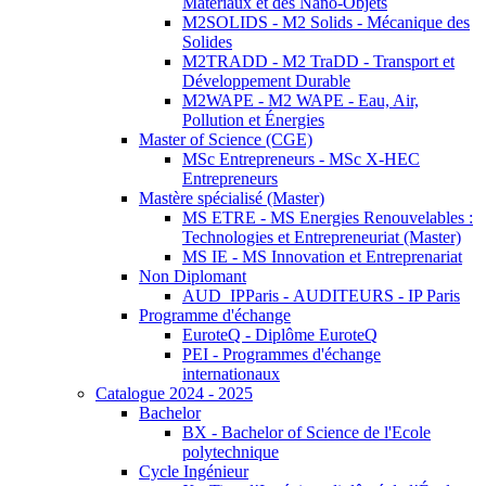
Matériaux et des Nano-Objets
M2SOLIDS - M2 Solids - Mécanique des
Solides
M2TRADD - M2 TraDD - Transport et
Développement Durable
M2WAPE - M2 WAPE - Eau, Air,
Pollution et Énergies
Master of Science (CGE)
MSc Entrepreneurs - MSc X-HEC
Entrepreneurs
Mastère spécialisé (Master)
MS ETRE - MS Energies Renouvelables :
Technologies et Entrepreneuriat (Master)
MS IE - MS Innovation et Entreprenariat
Non Diplomant
AUD_IPParis - AUDITEURS - IP Paris
Programme d'échange
EuroteQ - Diplôme EuroteQ
PEI - Programmes d'échange
internationaux
Catalogue 2024 - 2025
Bachelor
BX - Bachelor of Science de l'Ecole
polytechnique
Cycle Ingénieur