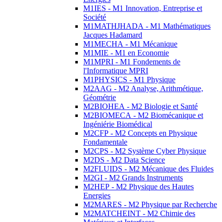
M1IES - M1 Innovation, Entreprise et
Société
M1MATHJHADA - M1 Mathématiques
Jacques Hadamard
M1MECHA - M1 Mécanique
M1MIE - M1 en Economie
M1MPRI - M1 Fondements de
l'Informatique MPRI
M1PHYSICS - M1 Physique
M2AAG - M2 Analyse, Arithmétique,
Géométrie
M2BIOHEA - M2 Biologie et Santé
M2BIOMECA - M2 Biomécanique et
Ingéniérie Biomédical
M2CFP - M2 Concepts en Physique
Fondamentale
M2CPS - M2 Système Cyber Physique
M2DS - M2 Data Science
M2FLUIDS - M2 Mécanique des Fluides
M2GI - M2 Grands Instruments
M2HEP - M2 Physique des Hautes
Energies
M2MARES - M2 Physique par Recherche
M2MATCHEINT - M2 Chimie des