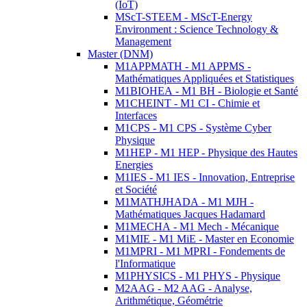
(IoT)
MScT-STEEM - MScT-Energy
Environment : Science Technology &
Management
Master (DNM)
M1APPMATH - M1 APPMS -
Mathématiques Appliquées et Statistiques
M1BIOHEA - M1 BH - Biologie et Santé
M1CHEINT - M1 CI - Chimie et
Interfaces
M1CPS - M1 CPS - Système Cyber
Physique
M1HEP - M1 HEP - Physique des Hautes
Energies
M1IES - M1 IES - Innovation, Entreprise
et Société
M1MATHJHADA - M1 MJH -
Mathématiques Jacques Hadamard
M1MECHA - M1 Mech - Mécanique
M1MIE - M1 MiE - Master en Economie
M1MPRI - M1 MPRI - Fondements de
l'Informatique
M1PHYSICS - M1 PHYS - Physique
M2AAG - M2 AAG - Analyse,
Arithmétique, Géométrie