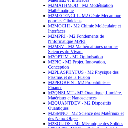
Matériaux et Interfaces
M2MATHMOD - M2 Modélisation
Mathématique
M2MECENCLI - M2 Génie Mécanique
pour les Cliniciens
M2MOCHI - M2 Chimie Moléculaire et
Interfaces
M2MPRI - M2 Fondements de
l'Informatique MPRI
M2MSV - M2 Mathématiques pour les
Sciences du Vivant
M2OPTIM - M2 Optimisation
M2PIC - M2 Projet, Innovation,
Conception
M2PLASPHYFUS - M2 Physique des
Plasmas et de la Fusion
M2PROBFIN - M2 Probabilités et
Finance
M2QNSLMT - M2 Quantique, Lumière,
Matériaux et Nanosciences
M2QUANTDEV - M2 Dispositifs
Quantiques
M2SMNO - M2 Science des Matériaux et
des Nano-Objets
M2SOLIDS - M2 Mécanique des Solides