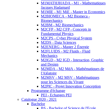
M1MATHJHADA - M1 - Mathematiques
Jacques Hadamard
M1MIE - M1 MiE - Master in Economics
M2BIOMECA - M2 Biomeca -
Biomechanics
M2BM - M2 Biomechanics
M2CFP - M2 CFP - Concepts in
Fundamental Physics
M2CPS - Cyber Physical System
M2DS - Data Sciences
M2ENERG - Master 2 Énergie
M2FLUIDS - M2 Fluids - Fluid
Mechanics
M2IGD - M2 IGD - Interaction, Graphic
and Design
M2MDA - M2 MdA - Mathématiques de
l'Aléatoire
M2MSV - M2 MSV - Mathématiques
pour les Sciences du Vivant
M2PIC - Projet Innovation Conception
Programme d'échange
PEI - Echanges PEI
Catalogue 2020 - 2021
Bachelor
BS - Bachelor of Science de l'Ecole