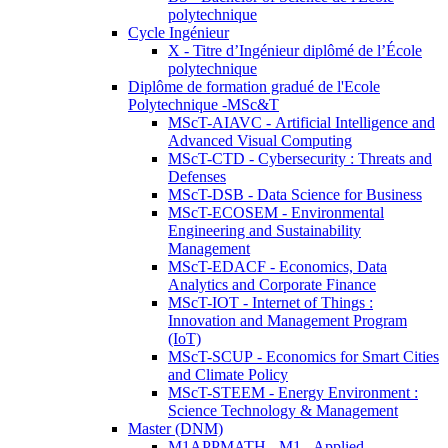
polytechnique
Cycle Ingénieur
X - Titre d’Ingénieur diplômé de l’École
polytechnique
Diplôme de formation gradué de l'Ecole
Polytechnique -MSc&T
MScT-AIAVC - Artificial Intelligence and
Advanced Visual Computing
MScT-CTD - Cybersecurity : Threats and
Defenses
MScT-DSB - Data Science for Business
MScT-ECOSEM - Environmental
Engineering and Sustainability
Management
MScT-EDACF - Economics, Data
Analytics and Corporate Finance
MScT-IOT - Internet of Things :
Innovation and Management Program
(IoT)
MScT-SCUP - Economics for Smart Cities
and Climate Policy
MScT-STEEM - Energy Environment :
Science Technology & Management
Master (DNM)
M1APPMATH - M1 - Applied