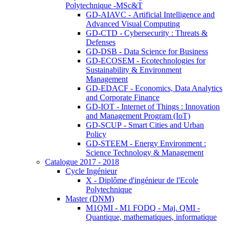
Polytechnique -MSc&T
GD-AIAVC - Artificial Intelligence and
Advanced Visual Computing
GD-CTD - Cybersecurity : Threats &
Defenses
GD-DSB - Data Science for Business
GD-ECOSEM - Ecotechnologies for
Sustainability & Environment
Management
GD-EDACF - Economics, Data Analytics
and Corporate Finance
GD-IOT - Internet of Things : Innovation
and Management Program (IoT)
GD-SCUP - Smart Cities and Urban
Policy
GD-STEEM - Energy Environment :
Science Technology & Management
Catalogue 2017 - 2018
Cycle Ingénieur
X - Diplôme d'ingénieur de l'Ecole
Polytechnique
Master (DNM)
M1QMI - M1 FODQ - Maj. QMI -
Quantique, mathematiques, informatique