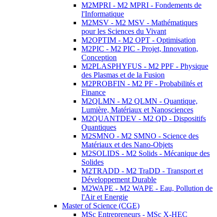
M2MPRI - M2 MPRI - Fondements de
l'Informatique
M2MSV - M2 MSV - Mathématiques
pour les Sciences du Vivant
M2OPTIM - M2 OPT - Optimisation
M2PIC - M2 PIC - Projet, Innovation,
Conception
M2PLASPHYFUS - M2 PPF - Physique
des Plasmas et de la Fusion
M2PROBFIN - M2 PF - Probabilités et
Finance
M2QLMN - M2 QLMN - Quantique,
Lumière, Matériaux et Nanosciences
M2QUANTDEV - M2 QD - Dispositifs
Quantiques
M2SMNO - M2 SMNO - Science des
Matériaux et des Nano-Objets
M2SOLIDS - M2 Solids - Mécanique des
Solides
M2TRADD - M2 TraDD - Transport et
Développement Durable
M2WAPE - M2 WAPE - Eau, Pollution de
l'Air et Energie
Master of Science (CGE)
MSc Entrepreneurs - MSc X-HEC