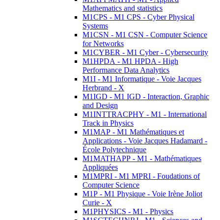
Mathematics and statistics
M1CPS - M1 CPS - Cyber Physical
Systems
M1CSN - M1 CSN - Computer Science
for Networks
M1CYBER - M1 Cyber - Cybersecurity
M1HPDA - M1 HPDA - High
Performance Data Analytics
M1I - M1 Informatique - Voie Jacques
Herbrand - X
M1IGD - M1 IGD - Interaction, Graphic
and Design
M1INTTRACPHY - M1 - International
Track in Physics
M1MAP - M1 Mathématiques et
Applications - Voie Jacques Hadamard -
École Polytechnique
M1MATHAPP - M1 - Mathématiques
Appliquées
M1MPRI - M1 MPRI - Foudations of
Computer Science
M1P - M1 Physique - Voie Irène Joliot
Curie - X
M1PHYSICS - M1 - Physics