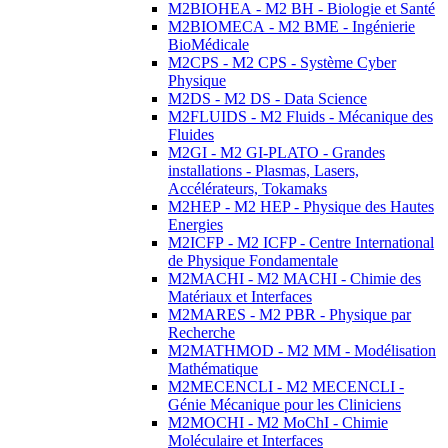
M2BIOHEA - M2 BH - Biologie et Santé
M2BIOMECA - M2 BME - Ingénierie
BioMédicale
M2CPS - M2 CPS - Système Cyber
Physique
M2DS - M2 DS - Data Science
M2FLUIDS - M2 Fluids - Mécanique des
Fluides
M2GI - M2 GI-PLATO - Grandes
installations - Plasmas, Lasers,
Accélérateurs, Tokamaks
M2HEP - M2 HEP - Physique des Hautes
Energies
M2ICFP - M2 ICFP - Centre International
de Physique Fondamentale
M2MACHI - M2 MACHI - Chimie des
Matériaux et Interfaces
M2MARES - M2 PBR - Physique par
Recherche
M2MATHMOD - M2 MM - Modélisation
Mathématique
M2MECENCLI - M2 MECENCLI -
Génie Mécanique pour les Cliniciens
M2MOCHI - M2 MoChI - Chimie
Moléculaire et Interfaces