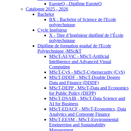
EuroteQ - Diplôme EuroteQ
Catalogue 2025 - 2026
Bachelor
BX - Bachelor of Science de l'Ecole
polytechnique
Cycle Ingénieur
X - Titre d’Ingénieur diplômé de l’École
polytechnique
Diplôme de formation gradué de l'Ecole
Polytechnique -MSc&T
MScT-AI-ViC - MScT-Artificial
Intelligence and Advanced Visual
Computing
MScT-CyS - MScT-Cybersecurity (CyS)
MScT-DDDF - MScT-Double Degree
Data and Finance (DDDF)
MScT-DEPP - MScT-Data and Economics
for Public Policy (DEPP)
MScT-DSAIB - MScT-Data Science and
AI for Business
MScT-EDACF - MScT-Economics, Data
Analytics and Corporate Finance
MScT-EESM - MScT-Environmental
Engineering and Sustainability
Management