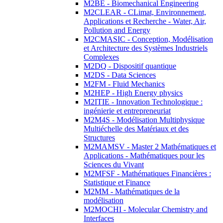
M2BE - Biomechanical Engineering
M2CLEAR - CLimat, Environnement,
Applications et Recherche - Water, Air,
Pollution and Energy
M2CMASIC - Conception, Modélisation
et Architecture des Systèmes Industriels
Complexes
M2DQ - Dispositif quantique
M2DS - Data Sciences
M2FM - Fluid Mechanics
M2HEP - High Energy physics
M2ITIE - Innovation Technologique :
ingénierie et entrepreneuriat
M2M4S - Modélisation Multiphysique
Multiéchelle des Matériaux et des
Structures
M2MAMSV - Master 2 Mathématiques et
Applications - Mathématiques pour les
Sciences du Vivant
M2MFSF - Mathématiques Financières :
Statistique et Finance
M2MM - Mathématiques de la
modélisation
M2MOCHI - Molecular Chemistry and
Interfaces