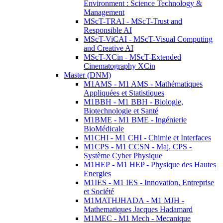
Environment : Science Technology &
Management
MScT-TRAI - MScT-Trust and
Responsible AI
MScT-ViCAI - MScT-Visual Computing
and Creative AI
MScT-XCin - MScT-Extended
Cinematography XCin
Master (DNM)
M1AMS - M1 AMS - Mathématiques
Appliquées et Statistiques
M1BBH - M1 BBH - Biologie,
Biotechnologie et Santé
M1BME - M1 BME - Ingénierie
BioMédicale
M1CHI - M1 CHI - Chimie et Interfaces
M1CPS - M1 CCSN - Maj. CPS -
Système Cyber Physique
M1HEP - M1 HEP - Physique des Hautes
Energies
M1IES - M1 IES - Innovation, Entreprise
et Société
M1MATHJHADA - M1 MJH -
Mathematiques Jacques Hadamard
M1MEC - M1 Mech - Mecanique