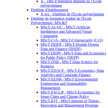
X - Titre d’Ingénieur diplômé de l’École
polytechnique
Diplôme d'établissement
X-4A - Diplôme de l'Ecole polytechnique
Diplôme de formation gradué de l'Ecole
Polytechnique -MSc&T
MScT-AI-ViC - MScT-Artificial
Intelligence and Advanced Visual
Computing
MScT-CyS - MScT-Cybersecurity (CyS)
MScT-DDDF - MScT-Double Degree
Data and Finance (DDDF)
MScT-DEPP - MScT-Data and Economics
for Public Policy (DEPP)
MScT-DSB - MScT-Data Science for
Business
MScT-EDACF - MScT-Economics, Data
Analytics and Corporate Finance
MScT-EESM - MScT-Environmental
Engineering and Sustainability
Management
MScT-ESCLiP - MScT-Economics for
Smart Cities and Climate Policy
MScT-IOT - MScT-Internet of Things :
Innovation and Management Program