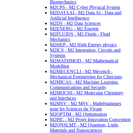
Biomechanics
M2CPS - M2 Cyber Physical System
M2DATAAI - M2 Data AI - Data and
Artificial Intelligence
M2DS - M2 Data Sciences
M2ENERG - M2 Énergie
M2FLUIDS - M2 Fluids - Fluid
Mechanics
M2HEP - M2 High Energy physics
M2ICS - M2 Integration, Circuits and
Systems
M2MATHMOD - M2 Mathematical
Modelling
M2MECENCLI - M2 Mecencli -
Mechanical Engineering for Clinicians
M2MICAS - M2 Machine Learning,
Communications and Security
M2MOCHI - M2 Molecular Chemistry
and Interfaces
M2MSV - M2 MSV - Mathématiques
pour les Sciences du Vivant
M2OPTIM - M2 Optimisation
M2PIC - M2 Projet Innovation Conception
M2QNSLMT - M2 Quantum, Light,
Materials and Nanosciences