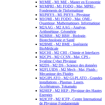
M1MIE - M1 MiE - Master en Economie
M1MPRI - M1 FODQ - Maj. MPRI -
Fondements de l'Informatique
M1PHYS - M1 PHYS - Physique
M1QMI - M1 FODQ - Maj. QMI -
Quantique, Mathematiques, Informatique
M2AAG - M2 AAG - Analyse,
Arithmétique, Géométrie
M2BBH - M2 BBH - Biologie,
Biotechnologie et Santé
M2BME - M2 BME - Ingénierie
BioMédicale
M2CHI - M2 CHI - Chimie et Interfaces
M2CPS - M2 CCSN - Maj. CPS -
Système Cyber Physique
M2DS - M2 DS - Science des données
M2FLUIDS - M2 Mech - Maj. Fluids -
Mecanique des Fluides
M2GIPLATO - M2 GI-PLATO - Grandes
installations - Plasmas, Lasers,
Accélérateurs, Tokamaks
M2HEP - M2 HEP - Physique des Hautes
Energies
M2ICFP - M2 ICFP - Centre International
de Physique Fondamentale