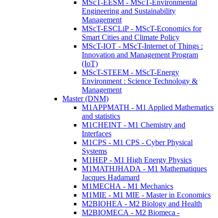
MScT-EESM - MScT-Environmental
Engineering and Sustainability
Management
MScT-ESCLiP - MScT-Economics for
Smart Cities and Climate Policy
MScT-IOT - MScT-Internet of Things :
Innovation and Management Program
(IoT)
MScT-STEEM - MScT-Energy
Environment : Science Technology &
Management
Master (DNM)
M1APPMATH - M1 Applied Mathematics
and statistics
M1CHEINT - M1 Chemistry and
Interfaces
M1CPS - M1 CPS - Cyber Physical
Systems
M1HEP - M1 High Energy Physics
M1MATHJHADA - M1 Mathematiques
Jacques Hadamard
M1MECHA - M1 Mechanics
M1MIE - M1 MIE - Master in Economics
M2BIOHEA - M2 Biology and Health
M2BIOMECA - M2 Biomeca -