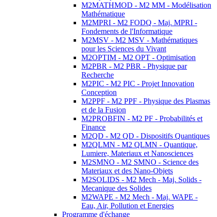
M2MATHMOD - M2 MM - Modélisation
Mathématique
M2MPRI - M2 FODQ - Maj. MPRI -
Fondements de l'Informatique
M2MSV - M2 MSV - Mathématiques
pour les Sciences du Vivant
M2OPTIM - M2 OPT - Optimisation
M2PBR - M2 PBR - Physique par
Recherche
M2PIC - M2 PIC - Projet Innovation
Conception
M2PPF - M2 PPF - Physique des Plasmas
et de la Fusion
M2PROBFIN - M2 PF - Probabilités et
Finance
M2QD - M2 QD - Dispositifs Quantiques
M2QLMN - M2 QLMN - Quantique,
Lumiere, Materiaux et Nanosciences
M2SMNO - M2 SMNO - Science des
Materiaux et des Nano-Objets
M2SOLIDS - M2 Mech - Maj. Solids -
Mecanique des Solides
M2WAPE - M2 Mech - Maj. WAPE -
Eau, Air, Pollution et Energies
Programme d'échange