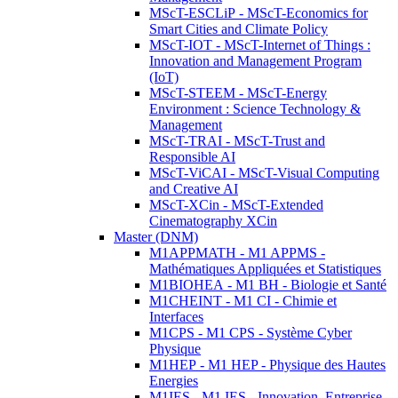
MScT-ESCLiP - MScT-Economics for
Smart Cities and Climate Policy
MScT-IOT - MScT-Internet of Things :
Innovation and Management Program
(IoT)
MScT-STEEM - MScT-Energy
Environment : Science Technology &
Management
MScT-TRAI - MScT-Trust and
Responsible AI
MScT-ViCAI - MScT-Visual Computing
and Creative AI
MScT-XCin - MScT-Extended
Cinematography XCin
Master (DNM)
M1APPMATH - M1 APPMS -
Mathématiques Appliquées et Statistiques
M1BIOHEA - M1 BH - Biologie et Santé
M1CHEINT - M1 CI - Chimie et
Interfaces
M1CPS - M1 CPS - Système Cyber
Physique
M1HEP - M1 HEP - Physique des Hautes
Energies
M1IES - M1 IES - Innovation, Entreprise