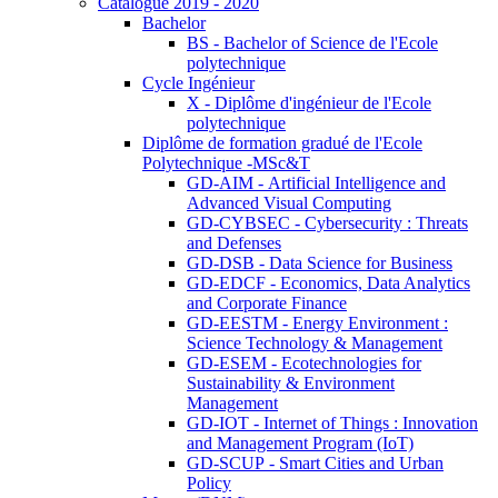
Catalogue 2019 - 2020
Bachelor
BS - Bachelor of Science de l'Ecole
polytechnique
Cycle Ingénieur
X - Diplôme d'ingénieur de l'Ecole
polytechnique
Diplôme de formation gradué de l'Ecole
Polytechnique -MSc&T
GD-AIM - Artificial Intelligence and
Advanced Visual Computing
GD-CYBSEC - Cybersecurity : Threats
and Defenses
GD-DSB - Data Science for Business
GD-EDCF - Economics, Data Analytics
and Corporate Finance
GD-EESTM - Energy Environment :
Science Technology & Management
GD-ESEM - Ecotechnologies for
Sustainability & Environment
Management
GD-IOT - Internet of Things : Innovation
and Management Program (IoT)
GD-SCUP - Smart Cities and Urban
Policy