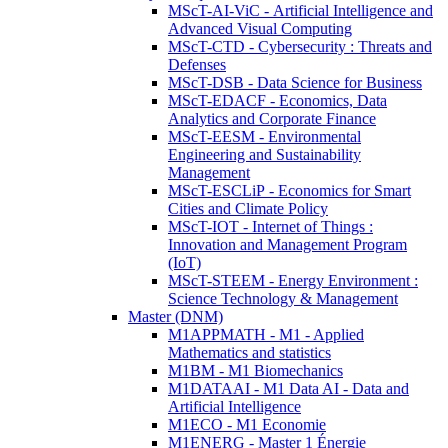
MScT-AI-ViC - Artificial Intelligence and
Advanced Visual Computing
MScT-CTD - Cybersecurity : Threats and
Defenses
MScT-DSB - Data Science for Business
MScT-EDACF - Economics, Data
Analytics and Corporate Finance
MScT-EESM - Environmental
Engineering and Sustainability
Management
MScT-ESCLiP - Economics for Smart
Cities and Climate Policy
MScT-IOT - Internet of Things :
Innovation and Management Program
(IoT)
MScT-STEEM - Energy Environment :
Science Technology & Management
Master (DNM)
M1APPMATH - M1 - Applied
Mathematics and statistics
M1BM - M1 Biomechanics
M1DATAAI - M1 Data AI - Data and
Artificial Intelligence
M1ECO - M1 Economie
M1ENERG - Master 1 Énergie