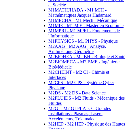
et Société
M1MATHJHADA - M1 MJH -
Mathématiques Jacques Hadamard
M1MECHA - M1 Mech - Mécanique
M1MIE - M1 MiE - Master en Economie
M1MPRI - M1 MPRI - Fondements de
l'Informatique
M1PHYSICS - M1 PHYS - Physique
M2AAG - M2 AAG - Analyse,
Arithmétique, Géométrie
M2BIOHEA - M2 BH - Biologie et Santé
M2BIOMECA - M2 BME - Ingénierie
BioMédicale
M2CHEINT - M2 CI - Chimie et
Interfaces
M2CPS - M2 CPS - Système Cyber
Physique
M2DS - M2 DS - Data Science
M2FLUIDS - M2 Fluids - Mécanique des
Fluides
M2GI - M2 GI-PLATO - Grandes
installations - Plasmas, Lasers,
Accélérateurs, Tokamaks
M2HEP - M2 HEP - Physique des Hautes