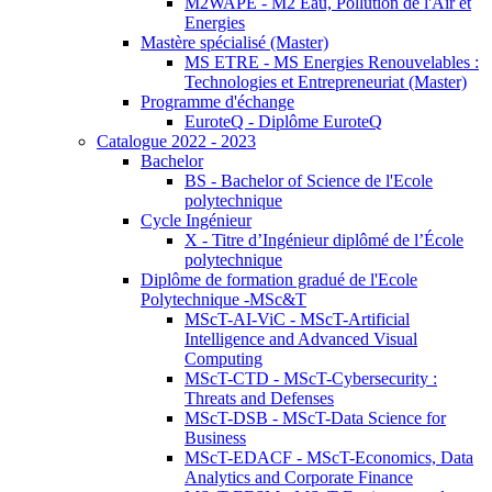
M2WAPE - M2 Eau, Pollution de l'Air et
Energies
Mastère spécialisé (Master)
MS ETRE - MS Energies Renouvelables :
Technologies et Entrepreneuriat (Master)
Programme d'échange
EuroteQ - Diplôme EuroteQ
Catalogue 2022 - 2023
Bachelor
BS - Bachelor of Science de l'Ecole
polytechnique
Cycle Ingénieur
X - Titre d’Ingénieur diplômé de l’École
polytechnique
Diplôme de formation gradué de l'Ecole
Polytechnique -MSc&T
MScT-AI-ViC - MScT-Artificial
Intelligence and Advanced Visual
Computing
MScT-CTD - MScT-Cybersecurity :
Threats and Defenses
MScT-DSB - MScT-Data Science for
Business
MScT-EDACF - MScT-Economics, Data
Analytics and Corporate Finance