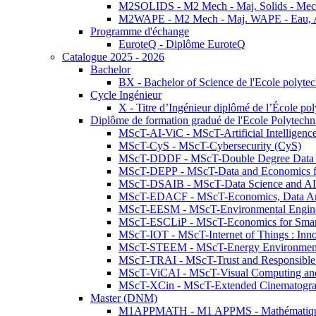
M2SOLIDS - M2 Mech - Maj. Solids - Meca
M2WAPE - M2 Mech - Maj. WAPE - Eau, Air
Programme d'échange
EuroteQ - Diplôme EuroteQ
Catalogue 2025 - 2026
Bachelor
BX - Bachelor of Science de l'Ecole polyte
Cycle Ingénieur
X - Titre d’Ingénieur diplômé de l’École po
Diplôme de formation gradué de l'Ecole Polytec
MScT-AI-ViC - MScT-Artificial Intelligen
MScT-CyS - MScT-Cybersecurity (CyS)
MScT-DDDF - MScT-Double Degree Data 
MScT-DEPP - MScT-Data and Economics fo
MScT-DSAIB - MScT-Data Science and AI 
MScT-EDACF - MScT-Economics, Data Anal
MScT-EESM - MScT-Environmental Enginee
MScT-ESCLiP - MScT-Economics for Smart 
MScT-IOT - MScT-Internet of Things : Inn
MScT-STEEM - MScT-Energy Environment 
MScT-TRAI - MScT-Trust and Responsible
MScT-ViCAI - MScT-Visual Computing and
MScT-XCin - MScT-Extended Cinematogr
Master (DNM)
M1APPMATH - M1 APPMS - Mathématiques A