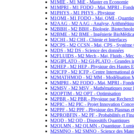
M1MIE - M1 MiE - Master en Economie
M1MPRI - M1 FODQ - Maj. MPRI - Fondeme
M1PHYS - M1 PHYS - Physique
M1QMI - M1 FODQ - Maj. QMI - Quantique
M2AAG - M2 AAG - Analyse, Arithmétique
M2BBH - M2 BBH - Biologie, Biotechnolog
M2BME - M2 BME - Ingénierie BioMédica
M2CHI - M2 CHI - Chimie et Interfaces
M2CPS - M2 CCSN - Maj. CPS - Système 
M2DS - M2 DS - Science des données
M2FLUIDS - M2 Mech - Maj. Fluids - Meca
M2GIPLATO - M2 GI-PLATO - Grandes instal
M2HEP - M2 HEP - Physique des Hautes E
M2ICFP - M2 ICFP - Centre International 
M2MATHMOD - M2 MM - Modélisation M
M2MPRI - M2 FODQ - Maj. MPRI - Fondeme
M2MSV - M2 MSV - Mathématiques pour le
M2OPTIM - M2 OPT - Optimisation
M2PBR - M2 PBR - Physique par Recherc
M2PIC - M2 PIC - Projet Innovation Conce
M2PPF - M2 PPF - Physique des Plasmas et
M2PROBFIN - M2 PF - Probabilités et Fin
M2QD - M2 QD - Dispositifs Quantiques
M2QLMN - M2 QLMN - Quantique, Lumiere
M2SMNO - M2 SMNO - Science des Materi