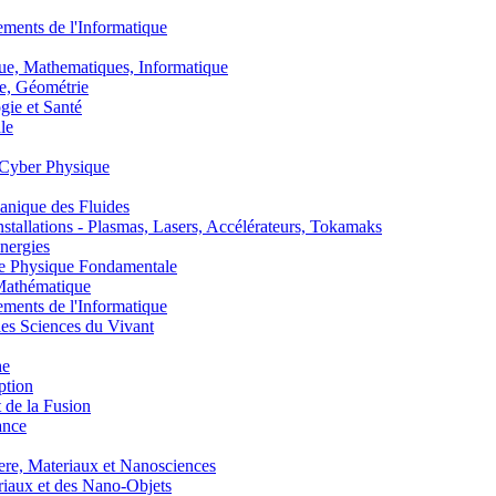
nts de l'Informatique
, Mathematiques, Informatique
, Géométrie
ie et Santé
le
Cyber Physique
nique des Fluides
lations - Plasmas, Lasers, Accélérateurs, Tokamaks
nergies
de Physique Fondamentale
athématique
nts de l'Informatique
s Sciences du Vivant
he
ption
 de la Fusion
ance
, Materiaux et Nanosciences
aux et des Nano-Objets