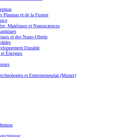
eption
lasmas et de la Fusion
ance
, Matériaux et Nanosciences
ntiques
aux et des Nano-Objets
lides
eloppement Durable
et Énergies
neurs
hnologies et Entrepreneuriat (Master)
chnique
lytechnique