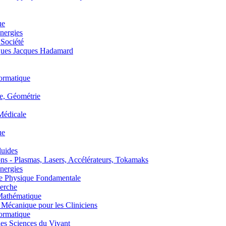
ue
nergies
 Société
es Jacques Hadamard
ormatique
, Géométrie
édicale
ue
uides
s - Plasmas, Lasers, Accélérateurs, Tokamaks
nergies
de Physique Fondamentale
erche
athématique
anique pour les Cliniciens
ormatique
s Sciences du Vivant