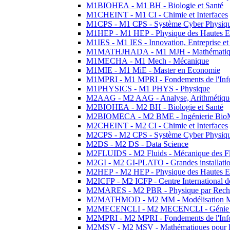
M1BIOHEA - M1 BH - Biologie et Santé
M1CHEINT - M1 CI - Chimie et Interfaces
M1CPS - M1 CPS - Système Cyber Physiq
M1HEP - M1 HEP - Physique des Hautes E
M1IES - M1 IES - Innovation, Entreprise et
M1MATHJHADA - M1 MJH - Mathématiqu
M1MECHA - M1 Mech - Mécanique
M1MIE - M1 MiE - Master en Economie
M1MPRI - M1 MPRI - Fondements de l'Inf
M1PHYSICS - M1 PHYS - Physique
M2AAG - M2 AAG - Analyse, Arithmétique
M2BIOHEA - M2 BH - Biologie et Santé
M2BIOMECA - M2 BME - Ingénierie BioM
M2CHEINT - M2 CI - Chimie et Interfaces
M2CPS - M2 CPS - Système Cyber Physiq
M2DS - M2 DS - Data Science
M2FLUIDS - M2 Fluids - Mécanique des Fl
M2GI - M2 GI-PLATO - Grandes installation
M2HEP - M2 HEP - Physique des Hautes E
M2ICFP - M2 ICFP - Centre International 
M2MARES - M2 PBR - Physique par Rech
M2MATHMOD - M2 MM - Modélisation M
M2MECENCLI - M2 MECENCLI - Génie Méc
M2MPRI - M2 MPRI - Fondements de l'Inf
M2MSV - M2 MSV - Mathématiques pour le