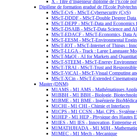
X - Titre d’Ingénieur diplômé de l’École po
Diplôme de formation gradué de l'Ecole Polytec
MScT-CyS - MScT-Cybersecurity (CyS)
MScT-DDDF - MScT-Double Degree Data 
MScT-DEPP - MScT-Data and Economics fo
MScT-DSAIB - MScT-Data Science and AI 
MScT-EDACF - MScT-Economics, Data Anal
MScT-EESM - MScT-Environmental Enginee
MScT-IOT - MScT-Internet of Things : Inn
MScT-LLGA - Track : Large Language Mode
MScT-MaQI - AI for Markets and Quantitat
MScT-STEEM - MScT-Energy Environment 
MScT-TRAI - MScT-Trust and Responsible
MScT-ViCAI - MScT-Visual Computing and
MScT-XCin - MScT-Extended Cinematogr
Master (DNM)
M1AMS - M1 AMS - Mathématiques Appliqué
M1BBH - M1 BBH - Biologie, Biotechnolog
M1BME - M1 BME - Ingénierie BioMédica
M1CHI - M1 CHI - Chimie et Interfaces
M1CPS - M1 CCSN - Maj. CPS - Système 
M1HEP - M1 HEP - Physique des Hautes E
M1IES - M1 IES - Innovation, Entreprise et
M1MATHJHADA - M1 MJH - Mathematiqu
M1MEC - M1 Mech - Mecanique