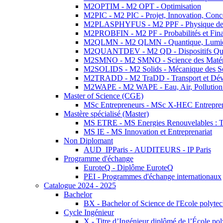
M2OPTIM - M2 OPT - Optimisation
M2PIC - M2 PIC - Projet, Innovation, Conc
M2PLASPHYFUS - M2 PPF - Physique des P
M2PROBFIN - M2 PF - Probabilités et Fin
M2QLMN - M2 QLMN - Quantique, Lumière
M2QUANTDEV - M2 QD - Dispositifs Qua
M2SMNO - M2 SMNO - Science des Matéri
M2SOLIDS - M2 Solids - Mécanique des So
M2TRADD - M2 TraDD - Transport et Dév
M2WAPE - M2 WAPE - Eau, Air, Pollution 
Master of Science (CGE)
MSc Entrepreneurs - MSc X-HEC Entrepre
Mastère spécialisé (Master)
MS ETRE - MS Energies Renouvelables : Tec
MS IE - MS Innovation et Entreprenariat
Non Diplomant
AUD_IPParis - AUDITEURS - IP Paris
Programme d'échange
EuroteQ - Diplôme EuroteQ
PEI - Programmes d'échange internationaux
Catalogue 2024 - 2025
Bachelor
BX - Bachelor of Science de l'Ecole polyte
Cycle Ingénieur
X - Titre d’Ingénieur diplômé de l’École po