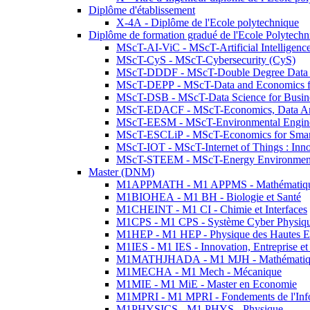
Diplôme d'établissement
X-4A - Diplôme de l'Ecole polytechnique
Diplôme de formation gradué de l'Ecole Polytec
MScT-AI-ViC - MScT-Artificial Intelligen
MScT-CyS - MScT-Cybersecurity (CyS)
MScT-DDDF - MScT-Double Degree Data 
MScT-DEPP - MScT-Data and Economics fo
MScT-DSB - MScT-Data Science for Busin
MScT-EDACF - MScT-Economics, Data Anal
MScT-EESM - MScT-Environmental Enginee
MScT-ESCLiP - MScT-Economics for Smart 
MScT-IOT - MScT-Internet of Things : Inn
MScT-STEEM - MScT-Energy Environment 
Master (DNM)
M1APPMATH - M1 APPMS - Mathématiques A
M1BIOHEA - M1 BH - Biologie et Santé
M1CHEINT - M1 CI - Chimie et Interfaces
M1CPS - M1 CPS - Système Cyber Physiq
M1HEP - M1 HEP - Physique des Hautes E
M1IES - M1 IES - Innovation, Entreprise et
M1MATHJHADA - M1 MJH - Mathématiqu
M1MECHA - M1 Mech - Mécanique
M1MIE - M1 MiE - Master en Economie
M1MPRI - M1 MPRI - Fondements de l'Inf
M1PHYSICS - M1 PHYS - Physique