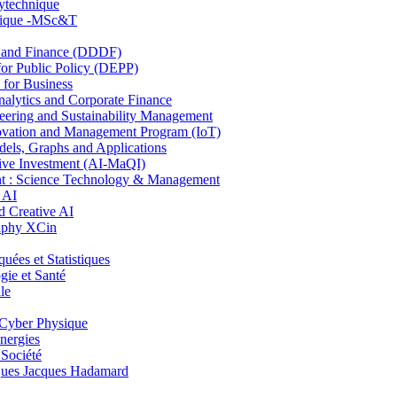
lytechnique
hnique -MSc&T
and Finance (DDDF)
r Public Policy (DEPP)
for Business
ytics and Corporate Finance
ring and Sustainability Management
ovation and Management Program (IoT)
ls, Graphs and Applications
ive Investment (AI-MaQI)
: Science Technology & Management
 AI
 Creative AI
aphy XCin
es et Statistiques
ie et Santé
le
Cyber Physique
nergies
 Société
es Jacques Hadamard