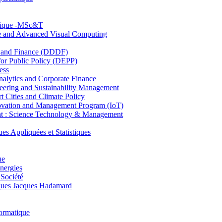
hnique -MSc&T
ce and Advanced Visual Computing
and Finance (DDDF)
r Public Policy (DEPP)
ess
ytics and Corporate Finance
ring and Sustainability Management
Cities and Climate Policy
ovation and Management Program (IoT)
: Science Technology & Management
ppliquées et Statistiques
ue
nergies
 Société
es Jacques Hadamard
ormatique