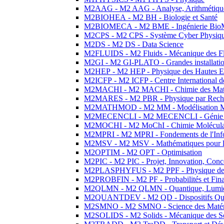
M2AAG - M2 AAG - Analyse, Arithmétique
M2BIOHEA - M2 BH - Biologie et Santé
M2BIOMECA - M2 BME - Ingénierie BioM
M2CPS - M2 CPS - Système Cyber Physiq
M2DS - M2 DS - Data Science
M2FLUIDS - M2 Fluids - Mécanique des Fl
M2GI - M2 GI-PLATO - Grandes installation
M2HEP - M2 HEP - Physique des Hautes E
M2ICFP - M2 ICFP - Centre International 
M2MACHI - M2 MACHI - Chimie des Matéri
M2MARES - M2 PBR - Physique par Rech
M2MATHMOD - M2 MM - Modélisation M
M2MECENCLI - M2 MECENCLI - Génie Méc
M2MOCHI - M2 MoChI - Chimie Moléculaire
M2MPRI - M2 MPRI - Fondements de l'Inf
M2MSV - M2 MSV - Mathématiques pour le
M2OPTIM - M2 OPT - Optimisation
M2PIC - M2 PIC - Projet, Innovation, Conc
M2PLASPHYFUS - M2 PPF - Physique des P
M2PROBFIN - M2 PF - Probabilités et Fin
M2QLMN - M2 QLMN - Quantique, Lumière
M2QUANTDEV - M2 QD - Dispositifs Qua
M2SMNO - M2 SMNO - Science des Matéri
M2SOLIDS - M2 Solids - Mécanique des So