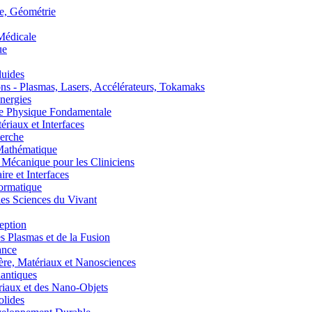
, Géométrie
édicale
ue
uides
s - Plasmas, Lasers, Accélérateurs, Tokamaks
nergies
de Physique Fondamentale
aux et Interfaces
erche
athématique
anique pour les Cliniciens
 et Interfaces
ormatique
s Sciences du Vivant
eption
lasmas et de la Fusion
ance
, Matériaux et Nanosciences
ntiques
aux et des Nano-Objets
lides