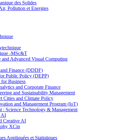
nique des Solides
, Pollution et Energies
chnique
lytechnique
hnique -MSc&T
ce and Advanced Visual Computing
and Finance (DDDF)
r Public Policy (DEPP)
for Business
ytics and Corporate Finance
ring and Sustainability Management
Cities and Climate Policy
ovation and Management Program (IoT)
: Science Technology & Management
 AI
 Creative AI
aphy XCin
ppliquées et Statistiques