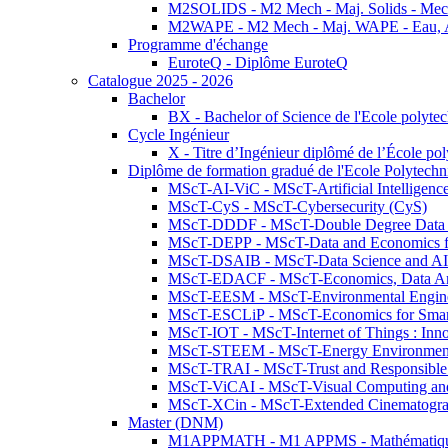
M2SOLIDS - M2 Mech - Maj. Solids - Meca
M2WAPE - M2 Mech - Maj. WAPE - Eau, Air
Programme d'échange
EuroteQ - Diplôme EuroteQ
Catalogue 2025 - 2026
Bachelor
BX - Bachelor of Science de l'Ecole polyte
Cycle Ingénieur
X - Titre d’Ingénieur diplômé de l’École po
Diplôme de formation gradué de l'Ecole Polytec
MScT-AI-ViC - MScT-Artificial Intelligen
MScT-CyS - MScT-Cybersecurity (CyS)
MScT-DDDF - MScT-Double Degree Data 
MScT-DEPP - MScT-Data and Economics fo
MScT-DSAIB - MScT-Data Science and AI 
MScT-EDACF - MScT-Economics, Data Anal
MScT-EESM - MScT-Environmental Enginee
MScT-ESCLiP - MScT-Economics for Smart 
MScT-IOT - MScT-Internet of Things : Inn
MScT-STEEM - MScT-Energy Environment 
MScT-TRAI - MScT-Trust and Responsible
MScT-ViCAI - MScT-Visual Computing and
MScT-XCin - MScT-Extended Cinematogr
Master (DNM)
M1APPMATH - M1 APPMS - Mathématiques A