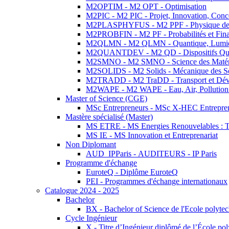
M2OPTIM - M2 OPT - Optimisation
M2PIC - M2 PIC - Projet, Innovation, Conc
M2PLASPHYFUS - M2 PPF - Physique des P
M2PROBFIN - M2 PF - Probabilités et Fin
M2QLMN - M2 QLMN - Quantique, Lumière
M2QUANTDEV - M2 QD - Dispositifs Qua
M2SMNO - M2 SMNO - Science des Matéri
M2SOLIDS - M2 Solids - Mécanique des So
M2TRADD - M2 TraDD - Transport et Dév
M2WAPE - M2 WAPE - Eau, Air, Pollution 
Master of Science (CGE)
MSc Entrepreneurs - MSc X-HEC Entrepre
Mastère spécialisé (Master)
MS ETRE - MS Energies Renouvelables : Tec
MS IE - MS Innovation et Entreprenariat
Non Diplomant
AUD_IPParis - AUDITEURS - IP Paris
Programme d'échange
EuroteQ - Diplôme EuroteQ
PEI - Programmes d'échange internationaux
Catalogue 2024 - 2025
Bachelor
BX - Bachelor of Science de l'Ecole polyte
Cycle Ingénieur
X - Titre d’Ingénieur diplômé de l’École po