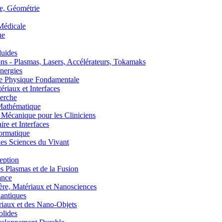
, Géométrie
édicale
ue
uides
s - Plasmas, Lasers, Accélérateurs, Tokamaks
nergies
de Physique Fondamentale
aux et Interfaces
erche
athématique
anique pour les Cliniciens
 et Interfaces
ormatique
s Sciences du Vivant
eption
lasmas et de la Fusion
ance
, Matériaux et Nanosciences
ntiques
aux et des Nano-Objets
lides