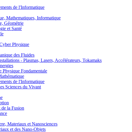
nts de l'Informatique
, Mathematiques, Informatique
, Géométrie
ie et Santé
le
Cyber Physique
nique des Fluides
lations - Plasmas, Lasers, Accélérateurs, Tokamaks
nergies
de Physique Fondamentale
athématique
nts de l'Informatique
s Sciences du Vivant
he
ption
 de la Fusion
ance
, Materiaux et Nanosciences
aux et des Nano-Objets