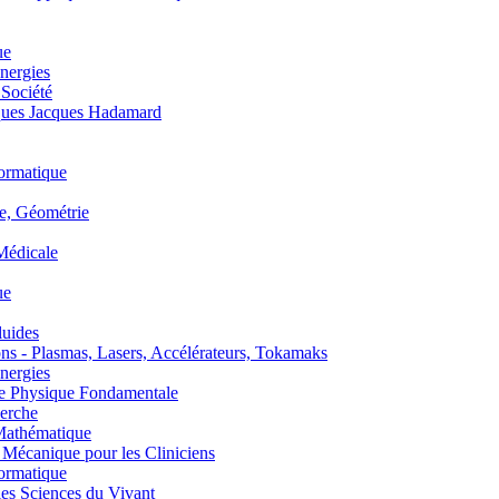
ue
nergies
 Société
es Jacques Hadamard
ormatique
, Géométrie
édicale
ue
uides
s - Plasmas, Lasers, Accélérateurs, Tokamaks
nergies
de Physique Fondamentale
erche
athématique
anique pour les Cliniciens
ormatique
s Sciences du Vivant