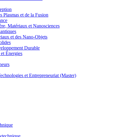
eption
lasmas et de la Fusion
ance
, Matériaux et Nanosciences
ntiques
aux et des Nano-Objets
lides
eloppement Durable
et Énergies
neurs
hnologies et Entrepreneuriat (Master)
chnique
lytechnique