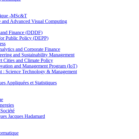
hnique -MSc&T
ce and Advanced Visual Computing
and Finance (DDDF)
r Public Policy (DEPP)
ess
ytics and Corporate Finance
ring and Sustainability Management
Cities and Climate Policy
ovation and Management Program (IoT)
: Science Technology & Management
ppliquées et Statistiques
ue
nergies
 Société
es Jacques Hadamard
ormatique