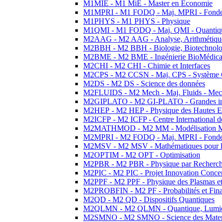
M1MIE - M1 MiE - Master en Economie
M1MPRI - M1 FODQ - Maj. MPRI - Fondeme
M1PHYS - M1 PHYS - Physique
M1QMI - M1 FODQ - Maj. QMI - Quantique
M2AAG - M2 AAG - Analyse, Arithmétique
M2BBH - M2 BBH - Biologie, Biotechnolog
M2BME - M2 BME - Ingénierie BioMédica
M2CHI - M2 CHI - Chimie et Interfaces
M2CPS - M2 CCSN - Maj. CPS - Système 
M2DS - M2 DS - Science des données
M2FLUIDS - M2 Mech - Maj. Fluids - Meca
M2GIPLATO - M2 GI-PLATO - Grandes instal
M2HEP - M2 HEP - Physique des Hautes E
M2ICFP - M2 ICFP - Centre International 
M2MATHMOD - M2 MM - Modélisation M
M2MPRI - M2 FODQ - Maj. MPRI - Fondeme
M2MSV - M2 MSV - Mathématiques pour le
M2OPTIM - M2 OPT - Optimisation
M2PBR - M2 PBR - Physique par Recherc
M2PIC - M2 PIC - Projet Innovation Conce
M2PPF - M2 PPF - Physique des Plasmas et
M2PROBFIN - M2 PF - Probabilités et Fin
M2QD - M2 QD - Dispositifs Quantiques
M2QLMN - M2 QLMN - Quantique, Lumiere
M2SMNO - M2 SMNO - Science des Materi