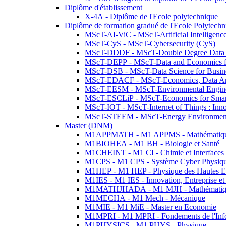
Diplôme d'établissement
X-4A - Diplôme de l'Ecole polytechnique
Diplôme de formation gradué de l'Ecole Polytec
MScT-AI-ViC - MScT-Artificial Intelligen
MScT-CyS - MScT-Cybersecurity (CyS)
MScT-DDDF - MScT-Double Degree Data 
MScT-DEPP - MScT-Data and Economics fo
MScT-DSB - MScT-Data Science for Busin
MScT-EDACF - MScT-Economics, Data Anal
MScT-EESM - MScT-Environmental Enginee
MScT-ESCLiP - MScT-Economics for Smart 
MScT-IOT - MScT-Internet of Things : Inn
MScT-STEEM - MScT-Energy Environment 
Master (DNM)
M1APPMATH - M1 APPMS - Mathématiques A
M1BIOHEA - M1 BH - Biologie et Santé
M1CHEINT - M1 CI - Chimie et Interfaces
M1CPS - M1 CPS - Système Cyber Physiq
M1HEP - M1 HEP - Physique des Hautes E
M1IES - M1 IES - Innovation, Entreprise et
M1MATHJHADA - M1 MJH - Mathématiqu
M1MECHA - M1 Mech - Mécanique
M1MIE - M1 MiE - Master en Economie
M1MPRI - M1 MPRI - Fondements de l'Inf
M1PHYSICS - M1 PHYS - Physique