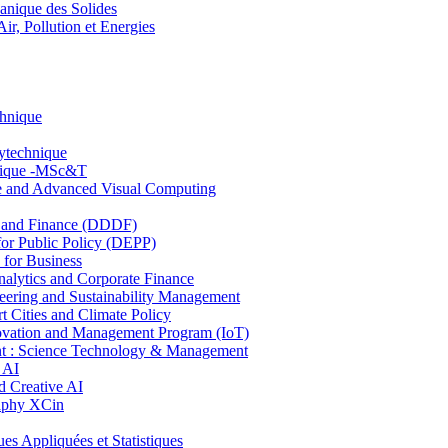
nique des Solides
, Pollution et Energies
chnique
lytechnique
hnique -MSc&T
ce and Advanced Visual Computing
and Finance (DDDF)
r Public Policy (DEPP)
for Business
ytics and Corporate Finance
ring and Sustainability Management
Cities and Climate Policy
ovation and Management Program (IoT)
: Science Technology & Management
 AI
 Creative AI
aphy XCin
ppliquées et Statistiques