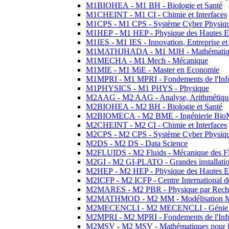
M1BIOHEA - M1 BH - Biologie et Santé
M1CHEINT - M1 CI - Chimie et Interfaces
M1CPS - M1 CPS - Système Cyber Physiq
M1HEP - M1 HEP - Physique des Hautes E
M1IES - M1 IES - Innovation, Entreprise et
M1MATHJHADA - M1 MJH - Mathématiqu
M1MECHA - M1 Mech - Mécanique
M1MIE - M1 MiE - Master en Economie
M1MPRI - M1 MPRI - Fondements de l'Inf
M1PHYSICS - M1 PHYS - Physique
M2AAG - M2 AAG - Analyse, Arithmétique
M2BIOHEA - M2 BH - Biologie et Santé
M2BIOMECA - M2 BME - Ingénierie BioM
M2CHEINT - M2 CI - Chimie et Interfaces
M2CPS - M2 CPS - Système Cyber Physiq
M2DS - M2 DS - Data Science
M2FLUIDS - M2 Fluids - Mécanique des Fl
M2GI - M2 GI-PLATO - Grandes installation
M2HEP - M2 HEP - Physique des Hautes E
M2ICFP - M2 ICFP - Centre International 
M2MARES - M2 PBR - Physique par Rech
M2MATHMOD - M2 MM - Modélisation M
M2MECENCLI - M2 MECENCLI - Génie Méc
M2MPRI - M2 MPRI - Fondements de l'Inf
M2MSV - M2 MSV - Mathématiques pour le