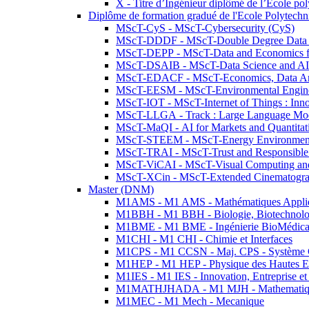
X - Titre d’Ingénieur diplômé de l’École po
Diplôme de formation gradué de l'Ecole Polytec
MScT-CyS - MScT-Cybersecurity (CyS)
MScT-DDDF - MScT-Double Degree Data 
MScT-DEPP - MScT-Data and Economics fo
MScT-DSAIB - MScT-Data Science and AI 
MScT-EDACF - MScT-Economics, Data Anal
MScT-EESM - MScT-Environmental Enginee
MScT-IOT - MScT-Internet of Things : Inn
MScT-LLGA - Track : Large Language Mode
MScT-MaQI - AI for Markets and Quantitat
MScT-STEEM - MScT-Energy Environment 
MScT-TRAI - MScT-Trust and Responsible
MScT-ViCAI - MScT-Visual Computing and
MScT-XCin - MScT-Extended Cinematogr
Master (DNM)
M1AMS - M1 AMS - Mathématiques Appliqué
M1BBH - M1 BBH - Biologie, Biotechnolog
M1BME - M1 BME - Ingénierie BioMédica
M1CHI - M1 CHI - Chimie et Interfaces
M1CPS - M1 CCSN - Maj. CPS - Système 
M1HEP - M1 HEP - Physique des Hautes E
M1IES - M1 IES - Innovation, Entreprise et
M1MATHJHADA - M1 MJH - Mathematiqu
M1MEC - M1 Mech - Mecanique