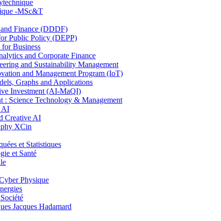
lytechnique
hnique -MSc&T
and Finance (DDDF)
r Public Policy (DEPP)
for Business
ytics and Corporate Finance
ring and Sustainability Management
ovation and Management Program (IoT)
ls, Graphs and Applications
ive Investment (AI-MaQI)
: Science Technology & Management
 AI
 Creative AI
aphy XCin
es et Statistiques
ie et Santé
le
Cyber Physique
nergies
 Société
es Jacques Hadamard