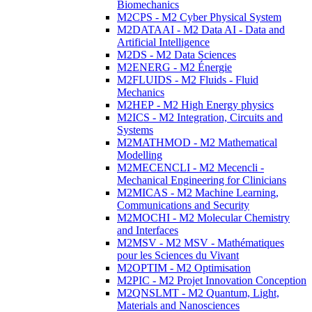
Biomechanics
M2CPS - M2 Cyber Physical System
M2DATAAI - M2 Data AI - Data and
Artificial Intelligence
M2DS - M2 Data Sciences
M2ENERG - M2 Énergie
M2FLUIDS - M2 Fluids - Fluid
Mechanics
M2HEP - M2 High Energy physics
M2ICS - M2 Integration, Circuits and
Systems
M2MATHMOD - M2 Mathematical
Modelling
M2MECENCLI - M2 Mecencli -
Mechanical Engineering for Clinicians
M2MICAS - M2 Machine Learning,
Communications and Security
M2MOCHI - M2 Molecular Chemistry
and Interfaces
M2MSV - M2 MSV - Mathématiques
pour les Sciences du Vivant
M2OPTIM - M2 Optimisation
M2PIC - M2 Projet Innovation Conception
M2QNSLMT - M2 Quantum, Light,
Materials and Nanosciences