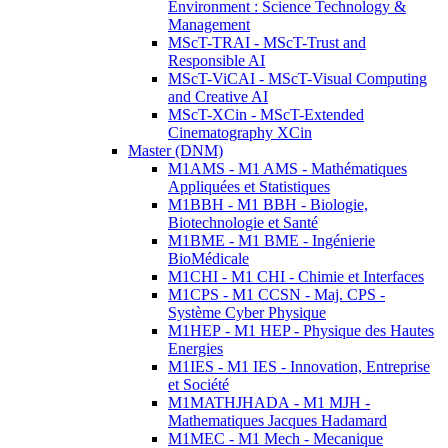
Environment : Science Technology &
Management
MScT-TRAI - MScT-Trust and
Responsible AI
MScT-ViCAI - MScT-Visual Computing
and Creative AI
MScT-XCin - MScT-Extended
Cinematography XCin
Master (DNM)
M1AMS - M1 AMS - Mathématiques
Appliquées et Statistiques
M1BBH - M1 BBH - Biologie,
Biotechnologie et Santé
M1BME - M1 BME - Ingénierie
BioMédicale
M1CHI - M1 CHI - Chimie et Interfaces
M1CPS - M1 CCSN - Maj. CPS -
Système Cyber Physique
M1HEP - M1 HEP - Physique des Hautes
Energies
M1IES - M1 IES - Innovation, Entreprise
et Société
M1MATHJHADA - M1 MJH -
Mathematiques Jacques Hadamard
M1MEC - M1 Mech - Mecanique