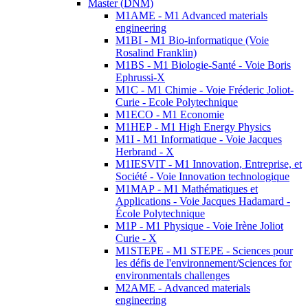
Master (DNM)
M1AME - M1 Advanced materials
engineering
M1BI - M1 Bio-informatique (Voie
Rosalind Franklin)
M1BS - M1 Biologie-Santé - Voie Boris
Ephrussi-X
M1C - M1 Chimie - Voie Fréderic Joliot-
Curie - Ecole Polytechnique
M1ECO - M1 Economie
M1HEP - M1 High Energy Physics
M1I - M1 Informatique - Voie Jacques
Herbrand - X
M1IESVIT - M1 Innovation, Entreprise, et
Société - Voie Innovation technologique
M1MAP - M1 Mathématiques et
Applications - Voie Jacques Hadamard -
École Polytechnique
M1P - M1 Physique - Voie Irène Joliot
Curie - X
M1STEPE - M1 STEPE - Sciences pour
les défis de l'environnement/Sciences for
environmentals challenges
M2AME - Advanced materials
engineering