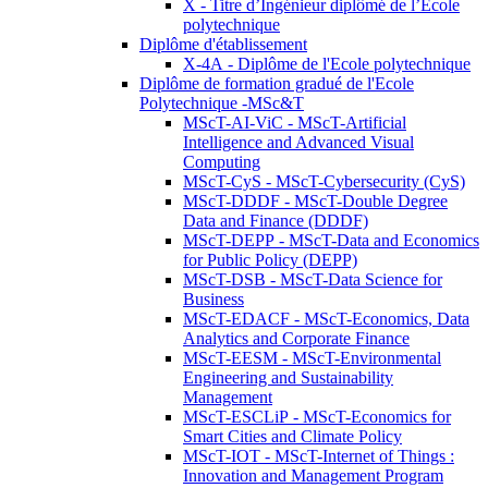
X - Titre d’Ingénieur diplômé de l’École
polytechnique
Diplôme d'établissement
X-4A - Diplôme de l'Ecole polytechnique
Diplôme de formation gradué de l'Ecole
Polytechnique -MSc&T
MScT-AI-ViC - MScT-Artificial
Intelligence and Advanced Visual
Computing
MScT-CyS - MScT-Cybersecurity (CyS)
MScT-DDDF - MScT-Double Degree
Data and Finance (DDDF)
MScT-DEPP - MScT-Data and Economics
for Public Policy (DEPP)
MScT-DSB - MScT-Data Science for
Business
MScT-EDACF - MScT-Economics, Data
Analytics and Corporate Finance
MScT-EESM - MScT-Environmental
Engineering and Sustainability
Management
MScT-ESCLiP - MScT-Economics for
Smart Cities and Climate Policy
MScT-IOT - MScT-Internet of Things :
Innovation and Management Program