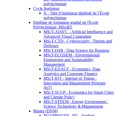
polytechnique
Cycle Ingénieur
X - Titre d’Ingénieur diplômé de l’École
polytechnique
Diplôme de formation gradué de l'Ecole
Polytechnique -MSc&T
MScT-AIAVC - Artificial Intelligence and
Advanced Visual Computing
MScT-CTD - Cybersecurity : Threats and
Defenses
MScT-DSB - Data Science for Business
MScT-ECOSEM - Environmental
Engineering and Sustainability
Management
MScT-EDACF - Economics, Data
Analytics and Corporate Finance
MScT-IOT - Internet of Things :
Innovation and Management Program
(IoT)
MScT-SCUP - Economics for Smart Cities
and Climate Policy
MScT-STEEM - Energy Environment :
Science Technology & Management
Master (DNM)
M1APPMATH - M1 - Applied