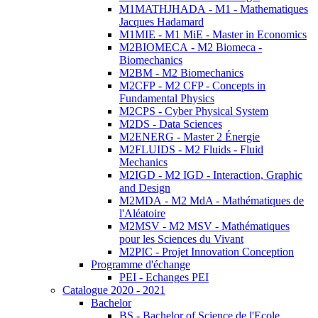
M1MATHJHADA - M1 - Mathematiques
Jacques Hadamard
M1MIE - M1 MiE - Master in Economics
M2BIOMECA - M2 Biomeca -
Biomechanics
M2BM - M2 Biomechanics
M2CFP - M2 CFP - Concepts in
Fundamental Physics
M2CPS - Cyber Physical System
M2DS - Data Sciences
M2ENERG - Master 2 Énergie
M2FLUIDS - M2 Fluids - Fluid
Mechanics
M2IGD - M2 IGD - Interaction, Graphic
and Design
M2MDA - M2 MdA - Mathématiques de
l'Aléatoire
M2MSV - M2 MSV - Mathématiques
pour les Sciences du Vivant
M2PIC - Projet Innovation Conception
Programme d'échange
PEI - Echanges PEI
Catalogue 2020 - 2021
Bachelor
BS - Bachelor of Science de l'Ecole