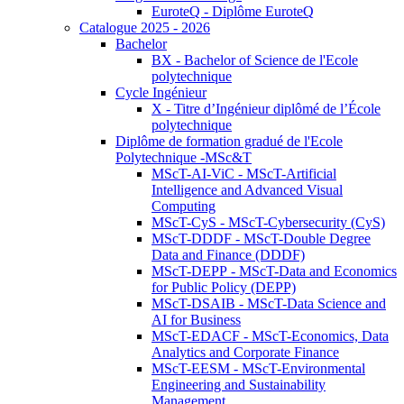
EuroteQ - Diplôme EuroteQ
Catalogue 2025 - 2026
Bachelor
BX - Bachelor of Science de l'Ecole
polytechnique
Cycle Ingénieur
X - Titre d’Ingénieur diplômé de l’École
polytechnique
Diplôme de formation gradué de l'Ecole
Polytechnique -MSc&T
MScT-AI-ViC - MScT-Artificial
Intelligence and Advanced Visual
Computing
MScT-CyS - MScT-Cybersecurity (CyS)
MScT-DDDF - MScT-Double Degree
Data and Finance (DDDF)
MScT-DEPP - MScT-Data and Economics
for Public Policy (DEPP)
MScT-DSAIB - MScT-Data Science and
AI for Business
MScT-EDACF - MScT-Economics, Data
Analytics and Corporate Finance
MScT-EESM - MScT-Environmental
Engineering and Sustainability
Management