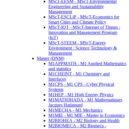
MScT-EESM - MScT-Environmental
Engineering and Sustainability
Management
MScT-ESCLiP - MScT-Economics for
Smart Cities and Climate Policy
MScT-IOT - MScT-Internet of Things :
Innovation and Management Program
(IoT)
MScT-STEEM - MScT-Energy
Environment : Science Technology &
Management
Master (DNM)
M1APPMATH - M1 Applied Mathematics
and statistics
M1CHEINT - M1 Chemistry and
Interfaces
M1CPS - M1 CPS - Cyber Physical
Systems
M1HEP - M1 High Energy Physics
M1MATHJHADA - M1 Mathematiques
Jacques Hadamard
M1MECHA - M1 Mechanics
M1MIE - M1 MIE - Master in Economics
M2BIOHEA - M2 Biology and Health
M2BIOMECA - M2 Biomeca -