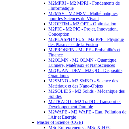
M2MPRI - M2 MPRI - Fondements de
l'Informatique
M2MSV - M2 MSV - Mathématiques
pour les Sciences du Vivant
M2OPTIM - M2 OPT - Optimisation
M2PIC - M2 PIC - Projet, Innovation,
Conception
M2PLASPHYFUS - M2 PPF - Physique
des Plasmas et de la Fusion
M2PROBFIN - M2 PF - Probabilités et
Finance
M2QLMN - M2 QLMN - Quantique,
Lumière, Matériaux et Nanosciences
M2QUANTDEV - M2 QD - Dispositifs
Quantiques
M2SMNO - M2 SMNO - Science des
Matériaux et des Nano-Objets
M2SOLIDS - M2 Solids - Mécanique des
Solides
M2TRADD - M2 TraDD - Transport et
Développement Durable
M2WAPE - M2 WAPE - Eau, Pollution de
l'Air et Energie
Master of Science (CGE)
MSc Entrepreneurs - MSc X-HEC