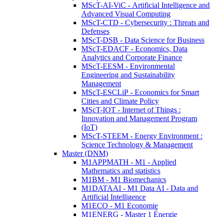
MScT-AI-ViC - Artificial Intelligence and
Advanced Visual Computing
MScT-CTD - Cybersecurity : Threats and
Defenses
MScT-DSB - Data Science for Business
MScT-EDACF - Economics, Data
Analytics and Corporate Finance
MScT-EESM - Environmental
Engineering and Sustainability
Management
MScT-ESCLiP - Economics for Smart
Cities and Climate Policy
MScT-IOT - Internet of Things :
Innovation and Management Program
(IoT)
MScT-STEEM - Energy Environment :
Science Technology & Management
Master (DNM)
M1APPMATH - M1 - Applied
Mathematics and statistics
M1BM - M1 Biomechanics
M1DATAAI - M1 Data AI - Data and
Artificial Intelligence
M1ECO - M1 Economie
M1ENERG - Master 1 Énergie