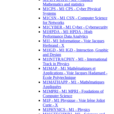
Mathematics and statistics
M1CPS - M1 CPS - Cyber Physical
Systems
M1CSN - M1 CSN - Computer Science
for Networks
M1CYBER - M1 Cyber - Cybersecurity
M1HPDA - M1 HPDA - High
Performance Data Analytics
M1I - M1 Informatique - Voie Jacques
Herbrand - X
M1IGD - M1 IGD - Interaction, Graphic
and Design
M1INTTRACPHY - M1 - International
Track in Physics
M1MAP - M1 Mathématiques et
Applications - Voie Jacques Hadamard -
École Polytechnique
M1MATHAPP - M1 - Mathématiques
Appliquées
M1MPRI - M1 MPRI - Foudations of
Computer Science
M1P - M1 Physique - Voie Irène Joliot
Curie - X
M1PHYSICS - M1 - Physics