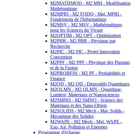
M2MATHMOD - M2 MM - Modélisation
Mathématique
M2MPRI - M2 FODQ - Maj. MPRI -
Fondements de l'Informatique
M2MSV - M2 MSV - Mathématiques
pour les Sciences du Vivant
M2OPTIM - M2 OPT - Optimisation
M2PBR - M2 PBR - Physique par
Recherche
M2PIC - M2 PIC - Projet Innovation
Conception
M2PPF - M2 PPF - Physique des Plasmas
et de la Fusion
M2PROBFIN - M2 PF - Probabilités et
Finance
M2QD - M2 QD - Dispositifs Quantiques
M2QLMN - M2 QLMN - Quantique,
Lumiere, Materiaux et Nanosciences
M2SMNO - M2 SMNO - Science des
Materiaux et des Nano-Objets
M2SOLIDS - M2 Mech - Maj. Solids -
Mecanique des Solides
M2WAPE - M2 Mech - Maj. WAPE -
Eau, Air, Pollution et Energies
Programme d'échange