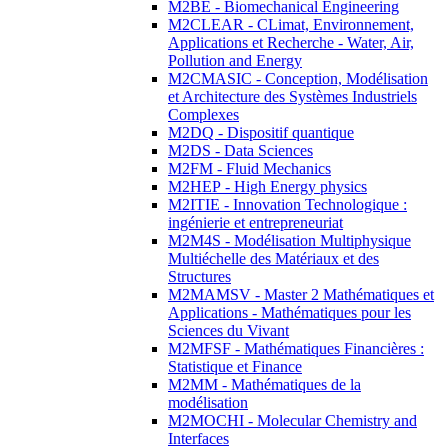
M2BE - Biomechanical Engineering
M2CLEAR - CLimat, Environnement,
Applications et Recherche - Water, Air,
Pollution and Energy
M2CMASIC - Conception, Modélisation
et Architecture des Systèmes Industriels
Complexes
M2DQ - Dispositif quantique
M2DS - Data Sciences
M2FM - Fluid Mechanics
M2HEP - High Energy physics
M2ITIE - Innovation Technologique :
ingénierie et entrepreneuriat
M2M4S - Modélisation Multiphysique
Multiéchelle des Matériaux et des
Structures
M2MAMSV - Master 2 Mathématiques et
Applications - Mathématiques pour les
Sciences du Vivant
M2MFSF - Mathématiques Financières :
Statistique et Finance
M2MM - Mathématiques de la
modélisation
M2MOCHI - Molecular Chemistry and
Interfaces