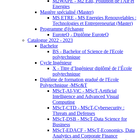
M2WAPE - M2 Eau, Pollution de l'Air et
Energies
Mastère spécialisé (Master)
MS ETRE - MS Energies Renouvelables :
Technologies et Entrepreneuriat (Master)
Programme d'échange
EuroteQ - Diplôme EuroteQ
Catalogue 2022 - 2023
Bachelor
BS - Bachelor of Science de l'Ecole
polytechnique
Cycle Ingénieur
X - Titre d’Ingénieur diplômé de l’École
polytechnique
Diplôme de formation gradué de l'Ecole
Polytechnique -MSc&T
MScT-AI-ViC - MScT-Artificial
Intelligence and Advanced Visual
Computing
MScT-CTD - MScT-Cybersecurity :
Threats and Defenses
MScT-DSB - MScT-Data Science for
Business
MScT-EDACF - MScT-Economics, Data
Analytics and Corporate Finance