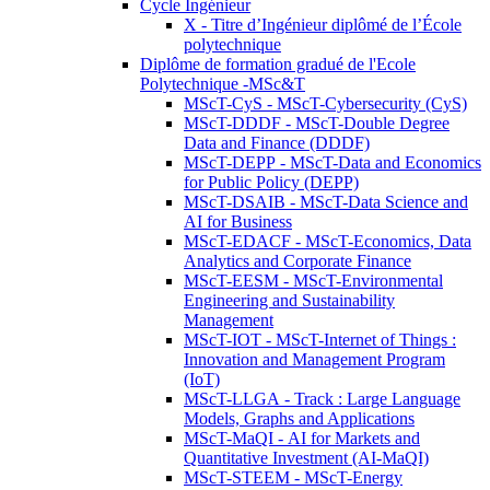
Cycle Ingénieur
X - Titre d’Ingénieur diplômé de l’École
polytechnique
Diplôme de formation gradué de l'Ecole
Polytechnique -MSc&T
MScT-CyS - MScT-Cybersecurity (CyS)
MScT-DDDF - MScT-Double Degree
Data and Finance (DDDF)
MScT-DEPP - MScT-Data and Economics
for Public Policy (DEPP)
MScT-DSAIB - MScT-Data Science and
AI for Business
MScT-EDACF - MScT-Economics, Data
Analytics and Corporate Finance
MScT-EESM - MScT-Environmental
Engineering and Sustainability
Management
MScT-IOT - MScT-Internet of Things :
Innovation and Management Program
(IoT)
MScT-LLGA - Track : Large Language
Models, Graphs and Applications
MScT-MaQI - AI for Markets and
Quantitative Investment (AI-MaQI)
MScT-STEEM - MScT-Energy