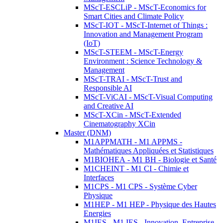
MScT-ESCLiP - MScT-Economics for
Smart Cities and Climate Policy
MScT-IOT - MScT-Internet of Things :
Innovation and Management Program
(IoT)
MScT-STEEM - MScT-Energy
Environment : Science Technology &
Management
MScT-TRAI - MScT-Trust and
Responsible AI
MScT-ViCAI - MScT-Visual Computing
and Creative AI
MScT-XCin - MScT-Extended
Cinematography XCin
Master (DNM)
M1APPMATH - M1 APPMS -
Mathématiques Appliquées et Statistiques
M1BIOHEA - M1 BH - Biologie et Santé
M1CHEINT - M1 CI - Chimie et
Interfaces
M1CPS - M1 CPS - Système Cyber
Physique
M1HEP - M1 HEP - Physique des Hautes
Energies
M1IES - M1 IES - Innovation, Entreprise