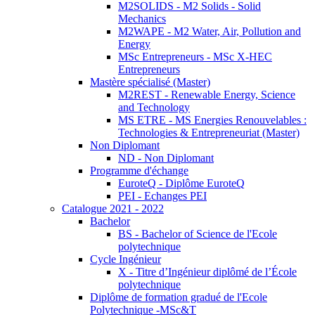
M2SOLIDS - M2 Solids - Solid
Mechanics
M2WAPE - M2 Water, Air, Pollution and
Energy
MSc Entrepreneurs - MSc X-HEC
Entrepreneurs
Mastère spécialisé (Master)
M2REST - Renewable Energy, Science
and Technology
MS ETRE - MS Energies Renouvelables :
Technologies & Entrepreneuriat (Master)
Non Diplomant
ND - Non Diplomant
Programme d'échange
EuroteQ - Diplôme EuroteQ
PEI - Echanges PEI
Catalogue 2021 - 2022
Bachelor
BS - Bachelor of Science de l'Ecole
polytechnique
Cycle Ingénieur
X - Titre d’Ingénieur diplômé de l’École
polytechnique
Diplôme de formation gradué de l'Ecole
Polytechnique -MSc&T