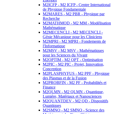
Energies
M2ICFP - M2 ICFP - Centre International
de Physique Fondamentale
M2MARES - M2 PBR - Physique par
Recherche
M2MATHMOD - M2 MM - Modélisation
Mathématique
M2MECENCLI - M2 MECENCLI -
Génie Mécanique pour les Cliniciens
M2MPRI - M2 MPRI - Fondements de
l'Informatique
M2MSV - M2 MSV - Mathématiques
pour les Sciences du Vivant
M2OPTIM - M2 OPT - Optimisation
M2PIC - M2 PIC - Projet, Innovation,
Conception
M2PLASPHYFUS - M2 PPF - Physique
des Plasmas et de la Fusion
M2PROBFIN - M2 PF - Probabilités et
Finance
M2QLMN - M2 QLMN - Quantique,
Lumière, Matériaux et Nanosciences
M2QUANTDEV - M2 QD - Dispositifs
Quantiques
M2SMNO - M2 SMNO - Science des