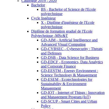
Catalogue 2019 - 2020
Bachelor
BS - Bachelor of Science de l'Ecole
polytechnique
Cycle Ingénieur
X - Diplôme d'ingénieur de l'Ecole
polytechnique
Diplôme de formation gradué de l'Ecole
Polytechnique -MSc&T
GD-AIM - Artificial Intelligence and
Advanced Visual Computing
GD-CYBSEC - Cybersecurity : Threats
and Defenses
GD-DSB - Data Science for Business
GD-EDCF - Economics, Data Analytics
and Corporate Finance
GD-EESTM - Energy Environment :
Science Technology & Management
GD-ESEM - Ecotechnologies for
Sustainability & Environment
Management
GD-IOT - Internet of Things : Innovation
and Management Program (IoT)
GD-SCUP - Smart Cities and Urban
Policy