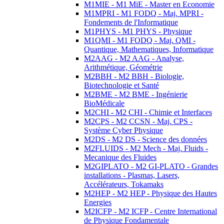
M1MIE - M1 MiE - Master en Economie
M1MPRI - M1 FODQ - Maj. MPRI -
Fondements de l'Informatique
M1PHYS - M1 PHYS - Physique
M1QMI - M1 FODQ - Maj. QMI -
Quantique, Mathematiques, Informatique
M2AAG - M2 AAG - Analyse,
Arithmétique, Géométrie
M2BBH - M2 BBH - Biologie,
Biotechnologie et Santé
M2BME - M2 BME - Ingénierie
BioMédicale
M2CHI - M2 CHI - Chimie et Interfaces
M2CPS - M2 CCSN - Maj. CPS -
Système Cyber Physique
M2DS - M2 DS - Science des données
M2FLUIDS - M2 Mech - Maj. Fluids -
Mecanique des Fluides
M2GIPLATO - M2 GI-PLATO - Grandes
installations - Plasmas, Lasers,
Accélérateurs, Tokamaks
M2HEP - M2 HEP - Physique des Hautes
Energies
M2ICFP - M2 ICFP - Centre International
de Physique Fondamentale