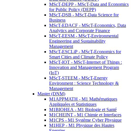
MScT-DEPP - MScT-Data and Economics
for Public Policy (DEPP)
MScT-DSB - MScT-Data Science for
Business
MScT-EDACF - MScT-Economics, Data
Analytics and Corporate Finance
MScT-EESM - MScT-Environmental
Engineering and Sustainability
Management
MScT-ESCLiP - MScT-Economics for
Smart Cities and Climate Policy
MScT-IOT - MScT-Internet of Things :
Innovation and Management Program
(IoT)
MScT-STEEM - MScT-Energy
Environment : Science Technology &
Management
Master (DNM)
M1APPMATH - M1 Mathématiques
Appliquées et Statistiques
M1BIOHEA - M1 Biologie et Santé
M1CHEINT - M1 Chimie et Interfaces
M1CPS - M1 Système Cyber Physique
M1HEP - M1 Physique des Hautes
Energies