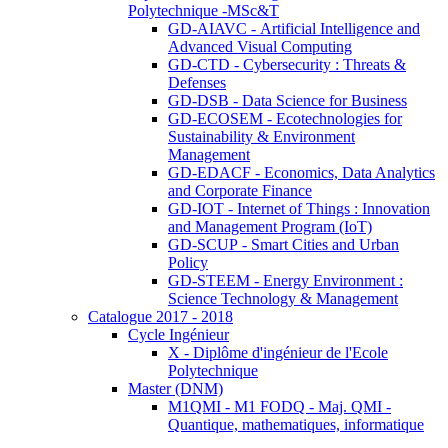
Polytechnique -MSc&T
GD-AIAVC - Artificial Intelligence and
Advanced Visual Computing
GD-CTD - Cybersecurity : Threats &
Defenses
GD-DSB - Data Science for Business
GD-ECOSEM - Ecotechnologies for
Sustainability & Environment
Management
GD-EDACF - Economics, Data Analytics
and Corporate Finance
GD-IOT - Internet of Things : Innovation
and Management Program (IoT)
GD-SCUP - Smart Cities and Urban
Policy
GD-STEEM - Energy Environment :
Science Technology & Management
Catalogue 2017 - 2018
Cycle Ingénieur
X - Diplôme d'ingénieur de l'Ecole
Polytechnique
Master (DNM)
M1QMI - M1 FODQ - Maj. QMI -
Quantique, mathematiques, informatique