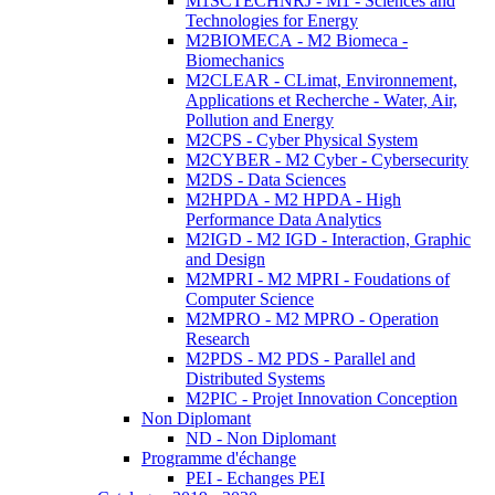
M1SCTECHNRJ - M1 - Sciences and
Technologies for Energy
M2BIOMECA - M2 Biomeca -
Biomechanics
M2CLEAR - CLimat, Environnement,
Applications et Recherche - Water, Air,
Pollution and Energy
M2CPS - Cyber Physical System
M2CYBER - M2 Cyber - Cybersecurity
M2DS - Data Sciences
M2HPDA - M2 HPDA - High
Performance Data Analytics
M2IGD - M2 IGD - Interaction, Graphic
and Design
M2MPRI - M2 MPRI - Foudations of
Computer Science
M2MPRO - M2 MPRO - Operation
Research
M2PDS - M2 PDS - Parallel and
Distributed Systems
M2PIC - Projet Innovation Conception
Non Diplomant
ND - Non Diplomant
Programme d'échange
PEI - Echanges PEI