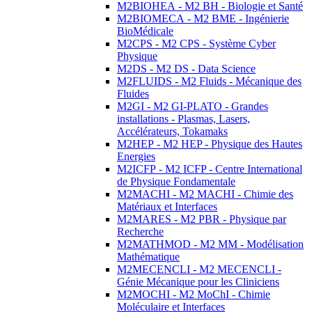
M2BIOHEA - M2 BH - Biologie et Santé
M2BIOMECA - M2 BME - Ingénierie
BioMédicale
M2CPS - M2 CPS - Système Cyber
Physique
M2DS - M2 DS - Data Science
M2FLUIDS - M2 Fluids - Mécanique des
Fluides
M2GI - M2 GI-PLATO - Grandes
installations - Plasmas, Lasers,
Accélérateurs, Tokamaks
M2HEP - M2 HEP - Physique des Hautes
Energies
M2ICFP - M2 ICFP - Centre International
de Physique Fondamentale
M2MACHI - M2 MACHI - Chimie des
Matériaux et Interfaces
M2MARES - M2 PBR - Physique par
Recherche
M2MATHMOD - M2 MM - Modélisation
Mathématique
M2MECENCLI - M2 MECENCLI -
Génie Mécanique pour les Cliniciens
M2MOCHI - M2 MoChI - Chimie
Moléculaire et Interfaces