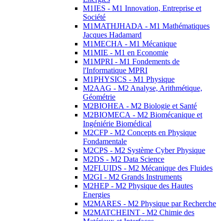
M1IES - M1 Innovation, Entreprise et
Société
M1MATHJHADA - M1 Mathématiques
Jacques Hadamard
M1MECHA - M1 Mécanique
M1MIE - M1 en Economie
M1MPRI - M1 Fondements de
l'Informatique MPRI
M1PHYSICS - M1 Physique
M2AAG - M2 Analyse, Arithmétique,
Géométrie
M2BIOHEA - M2 Biologie et Santé
M2BIOMECA - M2 Biomécanique et
Ingéniérie Biomédical
M2CFP - M2 Concepts en Physique
Fondamentale
M2CPS - M2 Système Cyber Physique
M2DS - M2 Data Science
M2FLUIDS - M2 Mécanique des Fluides
M2GI - M2 Grands Instruments
M2HEP - M2 Physique des Hautes
Energies
M2MARES - M2 Physique par Recherche
M2MATCHEINT - M2 Chimie des