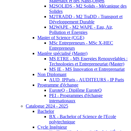
Matériaux et des Nano-Objets
M2SOLIDS - M2 Solids - Mécanique des
Solides
M2TRADD - M2 TraDD - Transport et
Développement Durable
M2WAPE - M2 WAPE - Eau, Air,
Pollution et Énergies
Master of Science (CGE)
MSc Entrepreneurs - MSc X-HEC
Entrepreneurs
Mastère spécialisé (Master)
MS ETRE - MS Energies Renouvelables :
Technologies et Entrepreneuriat (Master)
MS IE - MS Innovation et Entreprenariat
Non Diplomant
AUD_IPParis - AUDITEURS - IP Paris
Programme d'échange
EuroteQ - Diplôme EuroteQ
PEI - Programmes d'échange
internationaux
Catalogue 2024 - 2025
Bachelor
BX - Bachelor of Science de l'Ecole
polytechnique
Cycle Ingénieur