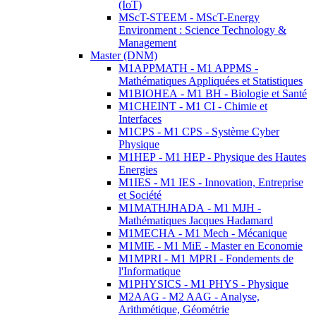
(IoT)
MScT-STEEM - MScT-Energy
Environment : Science Technology &
Management
Master (DNM)
M1APPMATH - M1 APPMS -
Mathématiques Appliquées et Statistiques
M1BIOHEA - M1 BH - Biologie et Santé
M1CHEINT - M1 CI - Chimie et
Interfaces
M1CPS - M1 CPS - Système Cyber
Physique
M1HEP - M1 HEP - Physique des Hautes
Energies
M1IES - M1 IES - Innovation, Entreprise
et Société
M1MATHJHADA - M1 MJH -
Mathématiques Jacques Hadamard
M1MECHA - M1 Mech - Mécanique
M1MIE - M1 MiE - Master en Economie
M1MPRI - M1 MPRI - Fondements de
l'Informatique
M1PHYSICS - M1 PHYS - Physique
M2AAG - M2 AAG - Analyse,
Arithmétique, Géométrie