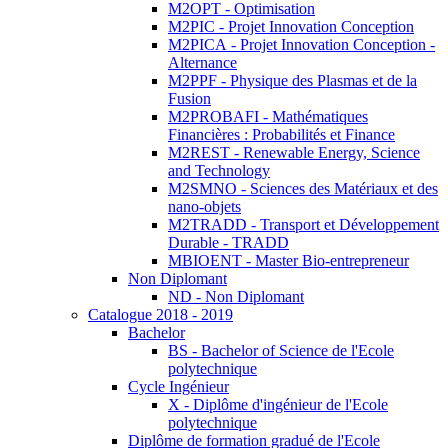
M2OPT - Optimisation
M2PIC - Projet Innovation Conception
M2PICA - Projet Innovation Conception -
Alternance
M2PPF - Physique des Plasmas et de la
Fusion
M2PROBAFI - Mathématiques
Financières : Probabilités et Finance
M2REST - Renewable Energy, Science
and Technology
M2SMNO - Sciences des Matériaux et des
nano-objets
M2TRADD - Transport et Développement
Durable - TRADD
MBIOENT - Master Bio-entrepreneur
Non Diplomant
ND - Non Diplomant
Catalogue 2018 - 2019
Bachelor
BS - Bachelor of Science de l'Ecole
polytechnique
Cycle Ingénieur
X - Diplôme d'ingénieur de l'Ecole
polytechnique
Diplôme de formation gradué de l'Ecole