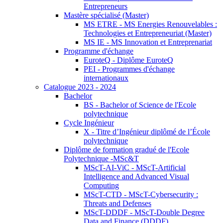
Entrepreneurs
Mastère spécialisé (Master)
MS ETRE - MS Energies Renouvelables :
Technologies et Entrepreneuriat (Master)
MS IE - MS Innovation et Entreprenariat
Programme d'échange
EuroteQ - Diplôme EuroteQ
PEI - Programmes d'échange
internationaux
Catalogue 2023 - 2024
Bachelor
BS - Bachelor of Science de l'Ecole
polytechnique
Cycle Ingénieur
X - Titre d’Ingénieur diplômé de l’École
polytechnique
Diplôme de formation gradué de l'Ecole
Polytechnique -MSc&T
MScT-AI-ViC - MScT-Artificial
Intelligence and Advanced Visual
Computing
MScT-CTD - MScT-Cybersecurity :
Threats and Defenses
MScT-DDDF - MScT-Double Degree
Data and Finance (DDDF)