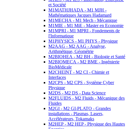
et Société
M1MATHJHADA - M1 MJH -
Mathématiques Jacques Hadamard
M1MECHA - M1 Mech - Mécanique
M1MIE - M1 MiE - Master en Economie
M1MPRI - M1 MPRI - Fondements de
l'Informatique
M1PHYSICS - M1 PHYS - Physique
M2AAG - M2 AAG - Analyse,
Arithmétique, Géométrie
M2BIOHEA - M2 BH - Biologie et Santé
M2BIOMECA - M2 BME - Ingénierie
BioMédicale
M2CHEINT - M2 CI - Chimie et
Interfaces
M2CPS - M2 CPS - Système Cyber
Physique
M2DS - M2 DS - Data Science
M2FLUIDS - M2 Fluids - Mécanique des
Fluides
M2GI - M2 GI-PLATO - Grandes
installations - Plasmas, Lasers,
Accélérateurs, Tokamaks
M2HEP - M2 HEP - Physique des Hautes