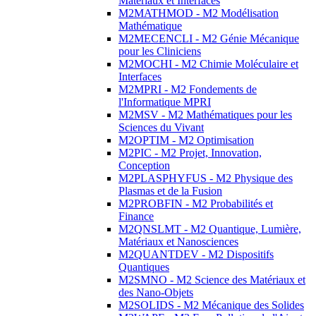
Matériaux et Interfaces
M2MATHMOD - M2 Modélisation
Mathématique
M2MECENCLI - M2 Génie Mécanique
pour les Cliniciens
M2MOCHI - M2 Chimie Moléculaire et
Interfaces
M2MPRI - M2 Fondements de
l'Informatique MPRI
M2MSV - M2 Mathématiques pour les
Sciences du Vivant
M2OPTIM - M2 Optimisation
M2PIC - M2 Projet, Innovation,
Conception
M2PLASPHYFUS - M2 Physique des
Plasmas et de la Fusion
M2PROBFIN - M2 Probabilités et
Finance
M2QNSLMT - M2 Quantique, Lumière,
Matériaux et Nanosciences
M2QUANTDEV - M2 Dispositifs
Quantiques
M2SMNO - M2 Science des Matériaux et
des Nano-Objets
M2SOLIDS - M2 Mécanique des Solides