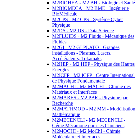
M2BIOHEA - M2 BH - Biologie et Santé
M2BIOMECA - M2 BME - Ingénierie
BioMédicale
M2CPS - M2 CPS - Système Cyber
Physique
M2DS - M2 DS - Data Science
M2FLUIDS - M2 Fluids - Mécanique des
Fluides
M2GI - M2 GI-PLATO - Grandes
installations - Plasmas, Lasers,
Accélérateurs, Tokamaks
M2HEP - M2 HEP - Physique des Hautes
Energies
M2ICFP - M2 ICFP - Centre International
de Physique Fondamentale
M2MACHI - M2 MACHI - Chimie des
Matériaux et Interfaces
M2MARES - M2 PBR - Physique par
Recherche
M2MATHMOD - M2 MM - Modélisation
Mathématique
M2MECENCLI - M2 MECENCLI -
Génie Mécanique pour les Cliniciens
M2MOCHI - M2 MoChI - Chimie
Moléculaire et Interfaces