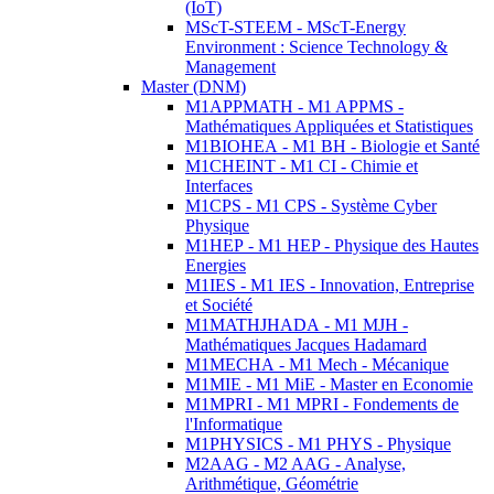
(IoT)
MScT-STEEM - MScT-Energy
Environment : Science Technology &
Management
Master (DNM)
M1APPMATH - M1 APPMS -
Mathématiques Appliquées et Statistiques
M1BIOHEA - M1 BH - Biologie et Santé
M1CHEINT - M1 CI - Chimie et
Interfaces
M1CPS - M1 CPS - Système Cyber
Physique
M1HEP - M1 HEP - Physique des Hautes
Energies
M1IES - M1 IES - Innovation, Entreprise
et Société
M1MATHJHADA - M1 MJH -
Mathématiques Jacques Hadamard
M1MECHA - M1 Mech - Mécanique
M1MIE - M1 MiE - Master en Economie
M1MPRI - M1 MPRI - Fondements de
l'Informatique
M1PHYSICS - M1 PHYS - Physique
M2AAG - M2 AAG - Analyse,
Arithmétique, Géométrie