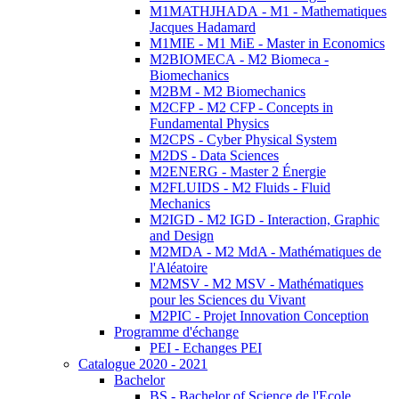
M1MATHJHADA - M1 - Mathematiques
Jacques Hadamard
M1MIE - M1 MiE - Master in Economics
M2BIOMECA - M2 Biomeca -
Biomechanics
M2BM - M2 Biomechanics
M2CFP - M2 CFP - Concepts in
Fundamental Physics
M2CPS - Cyber Physical System
M2DS - Data Sciences
M2ENERG - Master 2 Énergie
M2FLUIDS - M2 Fluids - Fluid
Mechanics
M2IGD - M2 IGD - Interaction, Graphic
and Design
M2MDA - M2 MdA - Mathématiques de
l'Aléatoire
M2MSV - M2 MSV - Mathématiques
pour les Sciences du Vivant
M2PIC - Projet Innovation Conception
Programme d'échange
PEI - Echanges PEI
Catalogue 2020 - 2021
Bachelor
BS - Bachelor of Science de l'Ecole