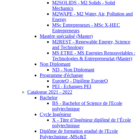
M2SOLIDS - M2 Solids - Solid
Mechanics
M2WAPE - M2 Water, Air, Pollution and
Energy
MSc Entrepreneurs - MSc X-HEC
Entrepreneurs
Mastère spécialisé (Master)
M2REST - Renewable Energy, Science
and Technology
MS ETRE - MS Energies Renouvelables :
Technologies & Entrepreneuriat (Master)
Non Diplomant
ND - Non Diplomant
Programme d'échange
EuroteQ - Diplôme EuroteQ
PEI - Echanges PEI
Catalogue 2021 - 2022
Bachelor
BS - Bachelor of Science de l'Ecole
polytechnique
Cycle Ingénieur
X - Titre d’Ingénieur diplômé de l’École
polytechnique
Diplôme de formation gradué de l'Ecole
Polytechnique -MSc&T