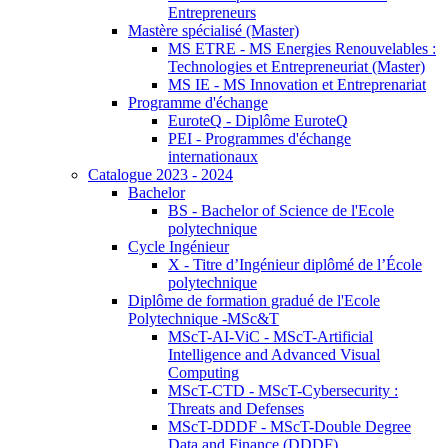
Entrepreneurs
Mastère spécialisé (Master)
MS ETRE - MS Energies Renouvelables :
Technologies et Entrepreneuriat (Master)
MS IE - MS Innovation et Entreprenariat
Programme d'échange
EuroteQ - Diplôme EuroteQ
PEI - Programmes d'échange
internationaux
Catalogue 2023 - 2024
Bachelor
BS - Bachelor of Science de l'Ecole
polytechnique
Cycle Ingénieur
X - Titre d’Ingénieur diplômé de l’École
polytechnique
Diplôme de formation gradué de l'Ecole
Polytechnique -MSc&T
MScT-AI-ViC - MScT-Artificial
Intelligence and Advanced Visual
Computing
MScT-CTD - MScT-Cybersecurity :
Threats and Defenses
MScT-DDDF - MScT-Double Degree
Data and Finance (DDDF)