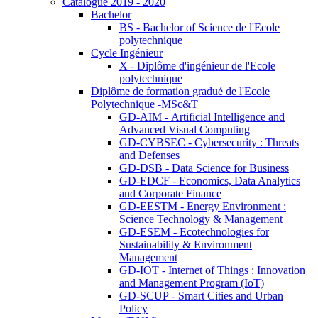
Catalogue 2019 - 2020
Bachelor
BS - Bachelor of Science de l'Ecole
polytechnique
Cycle Ingénieur
X - Diplôme d'ingénieur de l'Ecole
polytechnique
Diplôme de formation gradué de l'Ecole
Polytechnique -MSc&T
GD-AIM - Artificial Intelligence and
Advanced Visual Computing
GD-CYBSEC - Cybersecurity : Threats
and Defenses
GD-DSB - Data Science for Business
GD-EDCF - Economics, Data Analytics
and Corporate Finance
GD-EESTM - Energy Environment :
Science Technology & Management
GD-ESEM - Ecotechnologies for
Sustainability & Environment
Management
GD-IOT - Internet of Things : Innovation
and Management Program (IoT)
GD-SCUP - Smart Cities and Urban
Policy