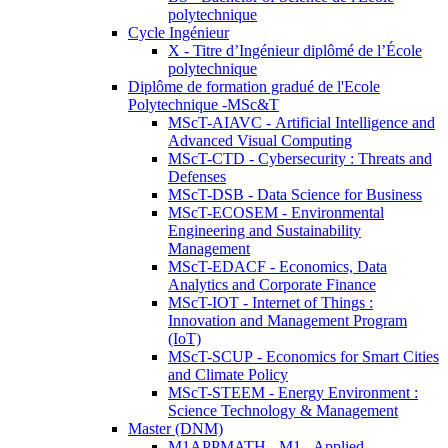
polytechnique
Cycle Ingénieur
X - Titre d’Ingénieur diplômé de l’École
polytechnique
Diplôme de formation gradué de l'Ecole
Polytechnique -MSc&T
MScT-AIAVC - Artificial Intelligence and
Advanced Visual Computing
MScT-CTD - Cybersecurity : Threats and
Defenses
MScT-DSB - Data Science for Business
MScT-ECOSEM - Environmental
Engineering and Sustainability
Management
MScT-EDACF - Economics, Data
Analytics and Corporate Finance
MScT-IOT - Internet of Things :
Innovation and Management Program
(IoT)
MScT-SCUP - Economics for Smart Cities
and Climate Policy
MScT-STEEM - Energy Environment :
Science Technology & Management
Master (DNM)
M1APPMATH - M1 - Applied