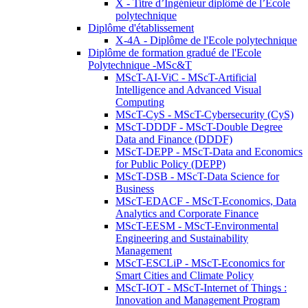
X - Titre d’Ingénieur diplômé de l’École
polytechnique
Diplôme d'établissement
X-4A - Diplôme de l'Ecole polytechnique
Diplôme de formation gradué de l'Ecole
Polytechnique -MSc&T
MScT-AI-ViC - MScT-Artificial
Intelligence and Advanced Visual
Computing
MScT-CyS - MScT-Cybersecurity (CyS)
MScT-DDDF - MScT-Double Degree
Data and Finance (DDDF)
MScT-DEPP - MScT-Data and Economics
for Public Policy (DEPP)
MScT-DSB - MScT-Data Science for
Business
MScT-EDACF - MScT-Economics, Data
Analytics and Corporate Finance
MScT-EESM - MScT-Environmental
Engineering and Sustainability
Management
MScT-ESCLiP - MScT-Economics for
Smart Cities and Climate Policy
MScT-IOT - MScT-Internet of Things :
Innovation and Management Program