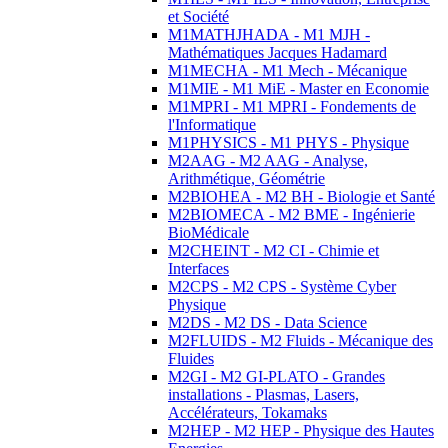
et Société
M1MATHJHADA - M1 MJH -
Mathématiques Jacques Hadamard
M1MECHA - M1 Mech - Mécanique
M1MIE - M1 MiE - Master en Economie
M1MPRI - M1 MPRI - Fondements de
l'Informatique
M1PHYSICS - M1 PHYS - Physique
M2AAG - M2 AAG - Analyse,
Arithmétique, Géométrie
M2BIOHEA - M2 BH - Biologie et Santé
M2BIOMECA - M2 BME - Ingénierie
BioMédicale
M2CHEINT - M2 CI - Chimie et
Interfaces
M2CPS - M2 CPS - Système Cyber
Physique
M2DS - M2 DS - Data Science
M2FLUIDS - M2 Fluids - Mécanique des
Fluides
M2GI - M2 GI-PLATO - Grandes
installations - Plasmas, Lasers,
Accélérateurs, Tokamaks
M2HEP - M2 HEP - Physique des Hautes