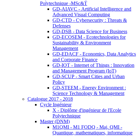
Polytechnique -MSc&T
GD-AIAVC - Artificial Intelligence and
Advanced Visual Computing
GD-CTD - Cybersecurity : Threats &
Defenses
GD-DSB - Data Science for Business
GD-ECOSEM - Ecotechnologies for
Sustainability & Environment
Management
GD-EDACF - Economics, Data Analytics
and Corporate Finance
GD-IOT - Internet of Things : Innovation
and Management Program (IoT)
GD-SCUP - Smart Cities and Urban
Policy
GD-STEEM - Energy Environment :
Science Technology & Management
Catalogue 2017 - 2018
Cycle Ingénieur
X - Diplôme d'ingénieur de l'Ecole
Polytechnique
Master (DNM)
M1QMI - M1 FODQ - Maj. QMI -
Quantique, mathematiques, informatique