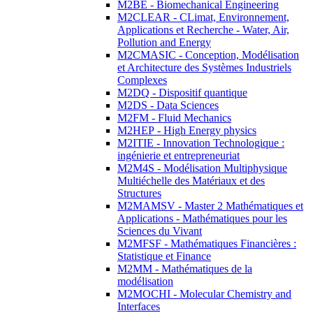
M2BE - Biomechanical Engineering
M2CLEAR - CLimat, Environnement,
Applications et Recherche - Water, Air,
Pollution and Energy
M2CMASIC - Conception, Modélisation
et Architecture des Systèmes Industriels
Complexes
M2DQ - Dispositif quantique
M2DS - Data Sciences
M2FM - Fluid Mechanics
M2HEP - High Energy physics
M2ITIE - Innovation Technologique :
ingénierie et entrepreneuriat
M2M4S - Modélisation Multiphysique
Multiéchelle des Matériaux et des
Structures
M2MAMSV - Master 2 Mathématiques et
Applications - Mathématiques pour les
Sciences du Vivant
M2MFSF - Mathématiques Financières :
Statistique et Finance
M2MM - Mathématiques de la
modélisation
M2MOCHI - Molecular Chemistry and
Interfaces