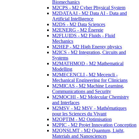
Biomechanics
M2CPS - M2 Cyber Physical System
M2DATAAI - M2 Data AI - Data and
Artificial Intelligence
M2DS - M2 Data Sciences
M2ENERG - M2 Énergie
M2FLUIDS - M2 Fluids - Fluid
Mechanics
M2HEP - M2 High Energy physics
M2ICS - M2 Integration, Circuits and
Systems
M2MATHMOD - M2 Mathematical
Modelling
M2MECENCLI - M2 Mecencli -
Mechanical Engineering for Clinicians
M2MICAS - M2 Machine Learning,
Communications and Security
M2MOCHI - M2 Molecular Chemistry
and Interfaces
M2MSV - M2 MSV - Mathématiques
pour les Sciences du Vivant
M2OPTIM - M2 Optimisation
M2PIC - M2 Projet Innovation Conception
M2QNSLMT - M2 Quantum, Light,
Materials and Nanosciences