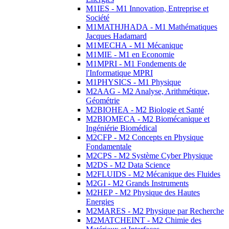
M1IES - M1 Innovation, Entreprise et
Société
M1MATHJHADA - M1 Mathématiques
Jacques Hadamard
M1MECHA - M1 Mécanique
M1MIE - M1 en Economie
M1MPRI - M1 Fondements de
l'Informatique MPRI
M1PHYSICS - M1 Physique
M2AAG - M2 Analyse, Arithmétique,
Géométrie
M2BIOHEA - M2 Biologie et Santé
M2BIOMECA - M2 Biomécanique et
Ingéniérie Biomédical
M2CFP - M2 Concepts en Physique
Fondamentale
M2CPS - M2 Système Cyber Physique
M2DS - M2 Data Science
M2FLUIDS - M2 Mécanique des Fluides
M2GI - M2 Grands Instruments
M2HEP - M2 Physique des Hautes
Energies
M2MARES - M2 Physique par Recherche
M2MATCHEINT - M2 Chimie des