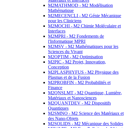
Matériaux et Interfaces
M2MATHMOD - M2 Modélisation
Mathématique
M2MECENCLI - M2 Génie Mécanique
pour les Cliniciens
M2MOCHI - M2 Chimie Moléculaire et
Interfaces
M2MPRI - M2 Fondements de
l'Informatique MPRI
M2MSV - M2 Mathématiques pour les
Sciences du Vivant
M2OPTIM - M2 Optimisation
M2PIC - M2 Projet, Innovation,
Conception
M2PLASPHYFUS - M2 Physique des
Plasmas et de la Fusion
M2PROBFIN - M2 Probabilités et
Finance
M2QNSLMT - M2 Quantique, Lumière,
Matériaux et Nanosciences
M2QUANTDEV - M2 Dispositifs
Quantiques
M2SMNO - M2 Science des Matériaux et
des Nano-Objets
M2SOLIDS - M2 Mécanique des Solides