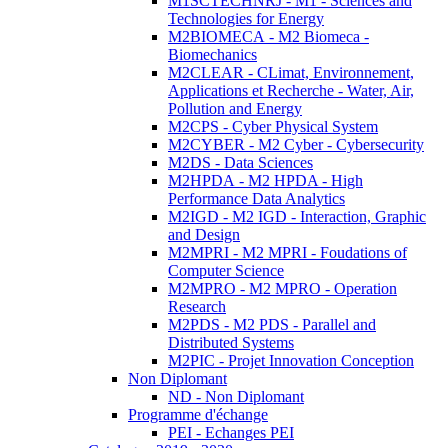
M1SCTECHNRJ - M1 - Sciences and
Technologies for Energy
M2BIOMECA - M2 Biomeca -
Biomechanics
M2CLEAR - CLimat, Environnement,
Applications et Recherche - Water, Air,
Pollution and Energy
M2CPS - Cyber Physical System
M2CYBER - M2 Cyber - Cybersecurity
M2DS - Data Sciences
M2HPDA - M2 HPDA - High
Performance Data Analytics
M2IGD - M2 IGD - Interaction, Graphic
and Design
M2MPRI - M2 MPRI - Foudations of
Computer Science
M2MPRO - M2 MPRO - Operation
Research
M2PDS - M2 PDS - Parallel and
Distributed Systems
M2PIC - Projet Innovation Conception
Non Diplomant
ND - Non Diplomant
Programme d'échange
PEI - Echanges PEI