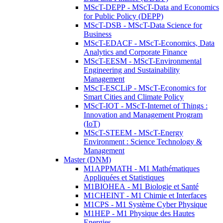
MScT-DEPP - MScT-Data and Economics
for Public Policy (DEPP)
MScT-DSB - MScT-Data Science for
Business
MScT-EDACF - MScT-Economics, Data
Analytics and Corporate Finance
MScT-EESM - MScT-Environmental
Engineering and Sustainability
Management
MScT-ESCLiP - MScT-Economics for
Smart Cities and Climate Policy
MScT-IOT - MScT-Internet of Things :
Innovation and Management Program
(IoT)
MScT-STEEM - MScT-Energy
Environment : Science Technology &
Management
Master (DNM)
M1APPMATH - M1 Mathématiques
Appliquées et Statistiques
M1BIOHEA - M1 Biologie et Santé
M1CHEINT - M1 Chimie et Interfaces
M1CPS - M1 Système Cyber Physique
M1HEP - M1 Physique des Hautes
Energies