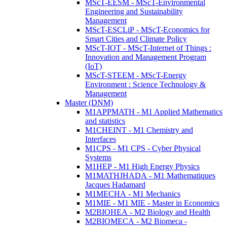
MScT-EESM - MScT-Environmental
Engineering and Sustainability
Management
MScT-ESCLiP - MScT-Economics for
Smart Cities and Climate Policy
MScT-IOT - MScT-Internet of Things :
Innovation and Management Program
(IoT)
MScT-STEEM - MScT-Energy
Environment : Science Technology &
Management
Master (DNM)
M1APPMATH - M1 Applied Mathematics
and statistics
M1CHEINT - M1 Chemistry and
Interfaces
M1CPS - M1 CPS - Cyber Physical
Systems
M1HEP - M1 High Energy Physics
M1MATHJHADA - M1 Mathematiques
Jacques Hadamard
M1MECHA - M1 Mechanics
M1MIE - M1 MIE - Master in Economics
M2BIOHEA - M2 Biology and Health
M2BIOMECA - M2 Biomeca -