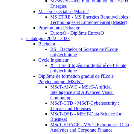
M2WAPE - M2 Eau, Pollution de l'Air et
Energies
Mastère spécialisé (Master)
MS ETRE - MS Energies Renouvelables :
Technologies et Entrepreneuriat (Master)
Programme d'échange
EuroteQ - Diplôme EuroteQ
Catalogue 2022 - 2023
Bachelor
BS - Bachelor of Science de l'Ecole
polytechnique
Cycle Ingénieur
X - Titre d’Ingénieur diplômé de l’École
polytechnique
Diplôme de formation gradué de l'Ecole
Polytechnique -MSc&T
MScT-AI-ViC - MScT-Artificial
Intelligence and Advanced Visual
Computing
MScT-CTD - MScT-Cybersecurity :
Threats and Defenses
MScT-DSB - MScT-Data Science for
Business
MScT-EDACF - MScT-Economics, Data
Analytics and Corporate Finance