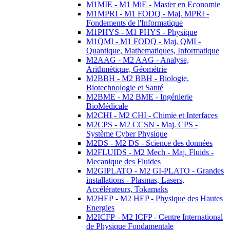
M1MIE - M1 MiE - Master en Economie
M1MPRI - M1 FODQ - Maj. MPRI -
Fondements de l'Informatique
M1PHYS - M1 PHYS - Physique
M1QMI - M1 FODQ - Maj. QMI -
Quantique, Mathematiques, Informatique
M2AAG - M2 AAG - Analyse,
Arithmétique, Géométrie
M2BBH - M2 BBH - Biologie,
Biotechnologie et Santé
M2BME - M2 BME - Ingénierie
BioMédicale
M2CHI - M2 CHI - Chimie et Interfaces
M2CPS - M2 CCSN - Maj. CPS -
Système Cyber Physique
M2DS - M2 DS - Science des données
M2FLUIDS - M2 Mech - Maj. Fluids -
Mecanique des Fluides
M2GIPLATO - M2 GI-PLATO - Grandes
installations - Plasmas, Lasers,
Accélérateurs, Tokamaks
M2HEP - M2 HEP - Physique des Hautes
Energies
M2ICFP - M2 ICFP - Centre International
de Physique Fondamentale