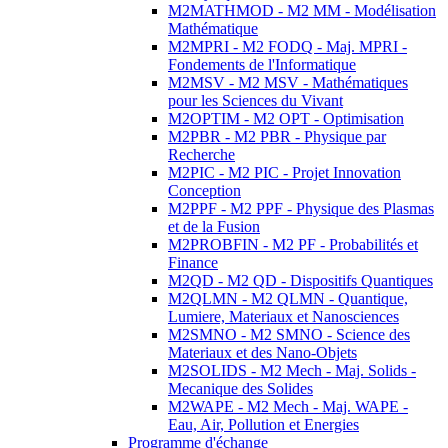
M2MATHMOD - M2 MM - Modélisation
Mathématique
M2MPRI - M2 FODQ - Maj. MPRI -
Fondements de l'Informatique
M2MSV - M2 MSV - Mathématiques
pour les Sciences du Vivant
M2OPTIM - M2 OPT - Optimisation
M2PBR - M2 PBR - Physique par
Recherche
M2PIC - M2 PIC - Projet Innovation
Conception
M2PPF - M2 PPF - Physique des Plasmas
et de la Fusion
M2PROBFIN - M2 PF - Probabilités et
Finance
M2QD - M2 QD - Dispositifs Quantiques
M2QLMN - M2 QLMN - Quantique,
Lumiere, Materiaux et Nanosciences
M2SMNO - M2 SMNO - Science des
Materiaux et des Nano-Objets
M2SOLIDS - M2 Mech - Maj. Solids -
Mecanique des Solides
M2WAPE - M2 Mech - Maj. WAPE -
Eau, Air, Pollution et Energies
Programme d'échange