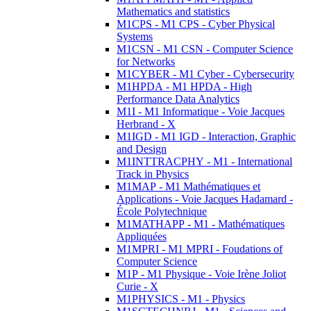
Mathematics and statistics
M1CPS - M1 CPS - Cyber Physical
Systems
M1CSN - M1 CSN - Computer Science
for Networks
M1CYBER - M1 Cyber - Cybersecurity
M1HPDA - M1 HPDA - High
Performance Data Analytics
M1I - M1 Informatique - Voie Jacques
Herbrand - X
M1IGD - M1 IGD - Interaction, Graphic
and Design
M1INTTRACPHY - M1 - International
Track in Physics
M1MAP - M1 Mathématiques et
Applications - Voie Jacques Hadamard -
École Polytechnique
M1MATHAPP - M1 - Mathématiques
Appliquées
M1MPRI - M1 MPRI - Foudations of
Computer Science
M1P - M1 Physique - Voie Irène Joliot
Curie - X
M1PHYSICS - M1 - Physics