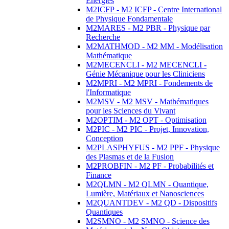
Energies
M2ICFP - M2 ICFP - Centre International
de Physique Fondamentale
M2MARES - M2 PBR - Physique par
Recherche
M2MATHMOD - M2 MM - Modélisation
Mathématique
M2MECENCLI - M2 MECENCLI -
Génie Mécanique pour les Cliniciens
M2MPRI - M2 MPRI - Fondements de
l'Informatique
M2MSV - M2 MSV - Mathématiques
pour les Sciences du Vivant
M2OPTIM - M2 OPT - Optimisation
M2PIC - M2 PIC - Projet, Innovation,
Conception
M2PLASPHYFUS - M2 PPF - Physique
des Plasmas et de la Fusion
M2PROBFIN - M2 PF - Probabilités et
Finance
M2QLMN - M2 QLMN - Quantique,
Lumière, Matériaux et Nanosciences
M2QUANTDEV - M2 QD - Dispositifs
Quantiques
M2SMNO - M2 SMNO - Science des