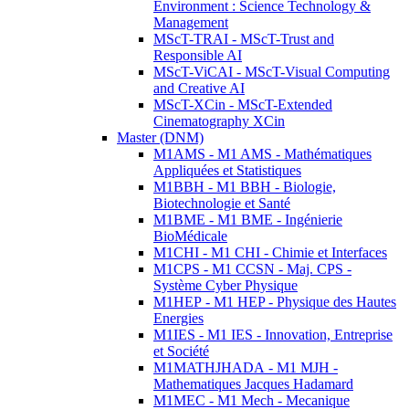
Environment : Science Technology &
Management
MScT-TRAI - MScT-Trust and
Responsible AI
MScT-ViCAI - MScT-Visual Computing
and Creative AI
MScT-XCin - MScT-Extended
Cinematography XCin
Master (DNM)
M1AMS - M1 AMS - Mathématiques
Appliquées et Statistiques
M1BBH - M1 BBH - Biologie,
Biotechnologie et Santé
M1BME - M1 BME - Ingénierie
BioMédicale
M1CHI - M1 CHI - Chimie et Interfaces
M1CPS - M1 CCSN - Maj. CPS -
Système Cyber Physique
M1HEP - M1 HEP - Physique des Hautes
Energies
M1IES - M1 IES - Innovation, Entreprise
et Société
M1MATHJHADA - M1 MJH -
Mathematiques Jacques Hadamard
M1MEC - M1 Mech - Mecanique