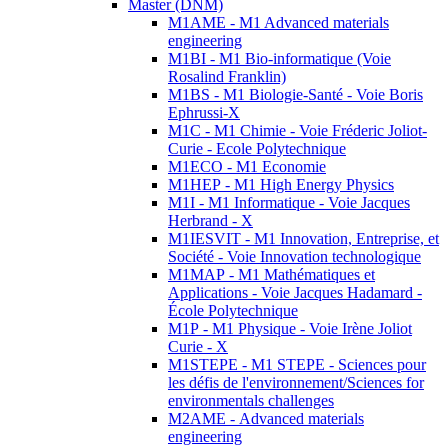
Master (DNM)
M1AME - M1 Advanced materials
engineering
M1BI - M1 Bio-informatique (Voie
Rosalind Franklin)
M1BS - M1 Biologie-Santé - Voie Boris
Ephrussi-X
M1C - M1 Chimie - Voie Fréderic Joliot-
Curie - Ecole Polytechnique
M1ECO - M1 Economie
M1HEP - M1 High Energy Physics
M1I - M1 Informatique - Voie Jacques
Herbrand - X
M1IESVIT - M1 Innovation, Entreprise, et
Société - Voie Innovation technologique
M1MAP - M1 Mathématiques et
Applications - Voie Jacques Hadamard -
École Polytechnique
M1P - M1 Physique - Voie Irène Joliot
Curie - X
M1STEPE - M1 STEPE - Sciences pour
les défis de l'environnement/Sciences for
environmentals challenges
M2AME - Advanced materials
engineering