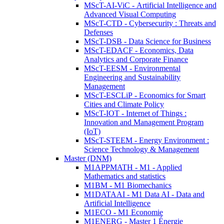
MScT-AI-ViC - Artificial Intelligence and
Advanced Visual Computing
MScT-CTD - Cybersecurity : Threats and
Defenses
MScT-DSB - Data Science for Business
MScT-EDACF - Economics, Data
Analytics and Corporate Finance
MScT-EESM - Environmental
Engineering and Sustainability
Management
MScT-ESCLiP - Economics for Smart
Cities and Climate Policy
MScT-IOT - Internet of Things :
Innovation and Management Program
(IoT)
MScT-STEEM - Energy Environment :
Science Technology & Management
Master (DNM)
M1APPMATH - M1 - Applied
Mathematics and statistics
M1BM - M1 Biomechanics
M1DATAAI - M1 Data AI - Data and
Artificial Intelligence
M1ECO - M1 Economie
M1ENERG - Master 1 Énergie