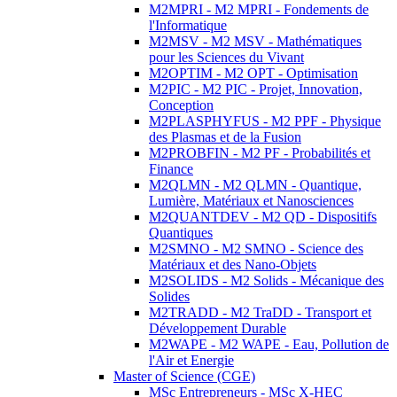
M2MPRI - M2 MPRI - Fondements de
l'Informatique
M2MSV - M2 MSV - Mathématiques
pour les Sciences du Vivant
M2OPTIM - M2 OPT - Optimisation
M2PIC - M2 PIC - Projet, Innovation,
Conception
M2PLASPHYFUS - M2 PPF - Physique
des Plasmas et de la Fusion
M2PROBFIN - M2 PF - Probabilités et
Finance
M2QLMN - M2 QLMN - Quantique,
Lumière, Matériaux et Nanosciences
M2QUANTDEV - M2 QD - Dispositifs
Quantiques
M2SMNO - M2 SMNO - Science des
Matériaux et des Nano-Objets
M2SOLIDS - M2 Solids - Mécanique des
Solides
M2TRADD - M2 TraDD - Transport et
Développement Durable
M2WAPE - M2 WAPE - Eau, Pollution de
l'Air et Energie
Master of Science (CGE)
MSc Entrepreneurs - MSc X-HEC