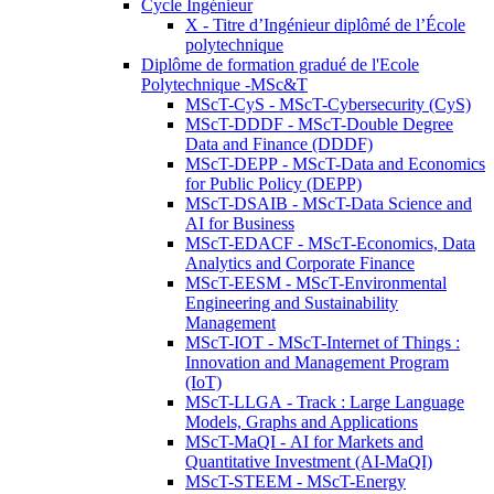
Cycle Ingénieur
X - Titre d’Ingénieur diplômé de l’École
polytechnique
Diplôme de formation gradué de l'Ecole
Polytechnique -MSc&T
MScT-CyS - MScT-Cybersecurity (CyS)
MScT-DDDF - MScT-Double Degree
Data and Finance (DDDF)
MScT-DEPP - MScT-Data and Economics
for Public Policy (DEPP)
MScT-DSAIB - MScT-Data Science and
AI for Business
MScT-EDACF - MScT-Economics, Data
Analytics and Corporate Finance
MScT-EESM - MScT-Environmental
Engineering and Sustainability
Management
MScT-IOT - MScT-Internet of Things :
Innovation and Management Program
(IoT)
MScT-LLGA - Track : Large Language
Models, Graphs and Applications
MScT-MaQI - AI for Markets and
Quantitative Investment (AI-MaQI)
MScT-STEEM - MScT-Energy