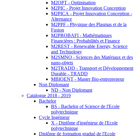
M2OPT - Optimisation
M2PIC - Projet Innovation Conception
M2PICA - Projet Innovation Conception -
Alternance
M2PPF - Physique des Plasmas et de la
Fusion
M2PROBAFI - Mathématiques
Financières : Probabilités et Finance
M2REST - Renewable Energy, Science
and Technology
M2SMNO - Sciences des Matériaux et des
nano-objets
M2TRADD - Transport et Développement
Durable - TRADD
MBIOENT - Master Bio-entrepreneur
Non Diplomant
ND - Non Diplomant
Catalogue 2018 - 2019
Bachelor
BS - Bachelor of Science de l'Ecole
polytechnique
Cycle Ingénieur
X - Diplôme d'ingénieur de l'Ecole
polytechnique
Diplôme de formation gradué de l'Ecole