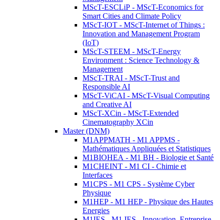
MScT-ESCLiP - MScT-Economics for
Smart Cities and Climate Policy
MScT-IOT - MScT-Internet of Things :
Innovation and Management Program
(IoT)
MScT-STEEM - MScT-Energy
Environment : Science Technology &
Management
MScT-TRAI - MScT-Trust and
Responsible AI
MScT-ViCAI - MScT-Visual Computing
and Creative AI
MScT-XCin - MScT-Extended
Cinematography XCin
Master (DNM)
M1APPMATH - M1 APPMS -
Mathématiques Appliquées et Statistiques
M1BIOHEA - M1 BH - Biologie et Santé
M1CHEINT - M1 CI - Chimie et
Interfaces
M1CPS - M1 CPS - Système Cyber
Physique
M1HEP - M1 HEP - Physique des Hautes
Energies
M1IES - M1 IES - Innovation, Entreprise