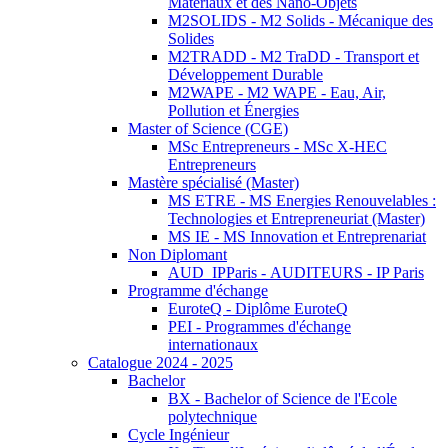
Matériaux et des Nano-Objets
M2SOLIDS - M2 Solids - Mécanique des
Solides
M2TRADD - M2 TraDD - Transport et
Développement Durable
M2WAPE - M2 WAPE - Eau, Air,
Pollution et Énergies
Master of Science (CGE)
MSc Entrepreneurs - MSc X-HEC
Entrepreneurs
Mastère spécialisé (Master)
MS ETRE - MS Energies Renouvelables :
Technologies et Entrepreneuriat (Master)
MS IE - MS Innovation et Entreprenariat
Non Diplomant
AUD_IPParis - AUDITEURS - IP Paris
Programme d'échange
EuroteQ - Diplôme EuroteQ
PEI - Programmes d'échange
internationaux
Catalogue 2024 - 2025
Bachelor
BX - Bachelor of Science de l'Ecole
polytechnique
Cycle Ingénieur