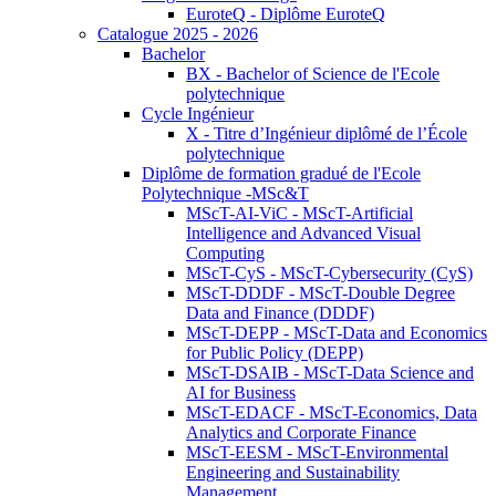
EuroteQ - Diplôme EuroteQ
Catalogue 2025 - 2026
Bachelor
BX - Bachelor of Science de l'Ecole
polytechnique
Cycle Ingénieur
X - Titre d’Ingénieur diplômé de l’École
polytechnique
Diplôme de formation gradué de l'Ecole
Polytechnique -MSc&T
MScT-AI-ViC - MScT-Artificial
Intelligence and Advanced Visual
Computing
MScT-CyS - MScT-Cybersecurity (CyS)
MScT-DDDF - MScT-Double Degree
Data and Finance (DDDF)
MScT-DEPP - MScT-Data and Economics
for Public Policy (DEPP)
MScT-DSAIB - MScT-Data Science and
AI for Business
MScT-EDACF - MScT-Economics, Data
Analytics and Corporate Finance
MScT-EESM - MScT-Environmental
Engineering and Sustainability
Management