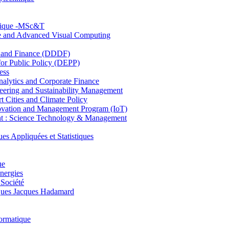
hnique -MSc&T
ce and Advanced Visual Computing
and Finance (DDDF)
r Public Policy (DEPP)
ess
ytics and Corporate Finance
ring and Sustainability Management
Cities and Climate Policy
ovation and Management Program (IoT)
: Science Technology & Management
ppliquées et Statistiques
ue
nergies
 Société
es Jacques Hadamard
ormatique