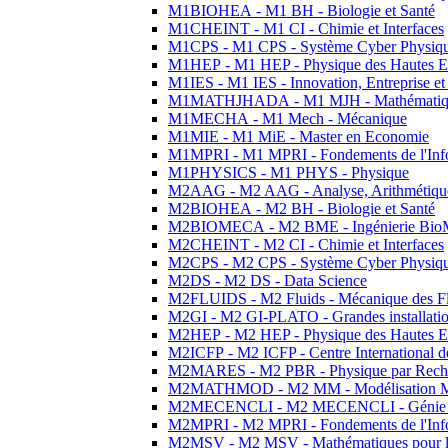
M1BIOHEA - M1 BH - Biologie et Santé
M1CHEINT - M1 CI - Chimie et Interfaces
M1CPS - M1 CPS - Système Cyber Physiq
M1HEP - M1 HEP - Physique des Hautes E
M1IES - M1 IES - Innovation, Entreprise et
M1MATHJHADA - M1 MJH - Mathématiqu
M1MECHA - M1 Mech - Mécanique
M1MIE - M1 MiE - Master en Economie
M1MPRI - M1 MPRI - Fondements de l'Inf
M1PHYSICS - M1 PHYS - Physique
M2AAG - M2 AAG - Analyse, Arithmétique
M2BIOHEA - M2 BH - Biologie et Santé
M2BIOMECA - M2 BME - Ingénierie BioM
M2CHEINT - M2 CI - Chimie et Interfaces
M2CPS - M2 CPS - Système Cyber Physiq
M2DS - M2 DS - Data Science
M2FLUIDS - M2 Fluids - Mécanique des Fl
M2GI - M2 GI-PLATO - Grandes installation
M2HEP - M2 HEP - Physique des Hautes E
M2ICFP - M2 ICFP - Centre International 
M2MARES - M2 PBR - Physique par Rech
M2MATHMOD - M2 MM - Modélisation M
M2MECENCLI - M2 MECENCLI - Génie Méc
M2MPRI - M2 MPRI - Fondements de l'Inf
M2MSV - M2 MSV - Mathématiques pour le