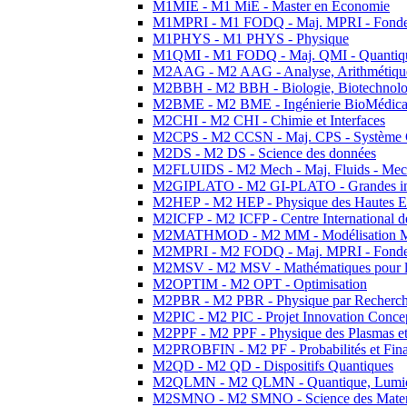
M1MIE - M1 MiE - Master en Economie
M1MPRI - M1 FODQ - Maj. MPRI - Fondeme
M1PHYS - M1 PHYS - Physique
M1QMI - M1 FODQ - Maj. QMI - Quantique
M2AAG - M2 AAG - Analyse, Arithmétique
M2BBH - M2 BBH - Biologie, Biotechnolog
M2BME - M2 BME - Ingénierie BioMédica
M2CHI - M2 CHI - Chimie et Interfaces
M2CPS - M2 CCSN - Maj. CPS - Système 
M2DS - M2 DS - Science des données
M2FLUIDS - M2 Mech - Maj. Fluids - Meca
M2GIPLATO - M2 GI-PLATO - Grandes instal
M2HEP - M2 HEP - Physique des Hautes E
M2ICFP - M2 ICFP - Centre International 
M2MATHMOD - M2 MM - Modélisation M
M2MPRI - M2 FODQ - Maj. MPRI - Fondeme
M2MSV - M2 MSV - Mathématiques pour le
M2OPTIM - M2 OPT - Optimisation
M2PBR - M2 PBR - Physique par Recherc
M2PIC - M2 PIC - Projet Innovation Conce
M2PPF - M2 PPF - Physique des Plasmas et
M2PROBFIN - M2 PF - Probabilités et Fin
M2QD - M2 QD - Dispositifs Quantiques
M2QLMN - M2 QLMN - Quantique, Lumiere
M2SMNO - M2 SMNO - Science des Materi