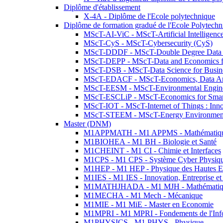
Diplôme d'établissement
X-4A - Diplôme de l'Ecole polytechnique
Diplôme de formation gradué de l'Ecole Polytec
MScT-AI-ViC - MScT-Artificial Intelligen
MScT-CyS - MScT-Cybersecurity (CyS)
MScT-DDDF - MScT-Double Degree Data 
MScT-DEPP - MScT-Data and Economics fo
MScT-DSB - MScT-Data Science for Busin
MScT-EDACF - MScT-Economics, Data Anal
MScT-EESM - MScT-Environmental Enginee
MScT-ESCLiP - MScT-Economics for Smart 
MScT-IOT - MScT-Internet of Things : Inn
MScT-STEEM - MScT-Energy Environment 
Master (DNM)
M1APPMATH - M1 APPMS - Mathématiques A
M1BIOHEA - M1 BH - Biologie et Santé
M1CHEINT - M1 CI - Chimie et Interfaces
M1CPS - M1 CPS - Système Cyber Physiq
M1HEP - M1 HEP - Physique des Hautes E
M1IES - M1 IES - Innovation, Entreprise et
M1MATHJHADA - M1 MJH - Mathématiqu
M1MECHA - M1 Mech - Mécanique
M1MIE - M1 MiE - Master en Economie
M1MPRI - M1 MPRI - Fondements de l'Inf
M1PHYSICS - M1 PHYS - Physique