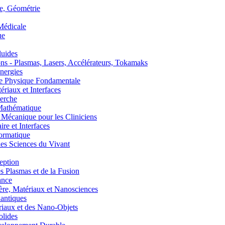
, Géométrie
édicale
ue
uides
s - Plasmas, Lasers, Accélérateurs, Tokamaks
nergies
de Physique Fondamentale
aux et Interfaces
erche
athématique
anique pour les Cliniciens
 et Interfaces
ormatique
s Sciences du Vivant
eption
lasmas et de la Fusion
ance
, Matériaux et Nanosciences
ntiques
aux et des Nano-Objets
lides