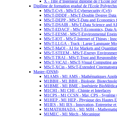
X - Titre d’Ingénieur diplômé de l’École po
Diplôme de formation gradué de l'Ecole Polytec
MScT-CyS - MScT-Cybersecurity (CyS)
MScT-DDDF - MScT-Double Degree Data 
MScT-DEPP - MScT-Data and Economics fo
MScT-DSAIB - MScT-Data Science and AI 
MScT-EDACF - MScT-Economics, Data Anal
MScT-EESM - MScT-Environmental Enginee
MScT-IOT - MScT-Internet of Things : Inn
MScT-LLGA - Track : Large Language Mode
MScT-MaQI - AI for Markets and Quantitat
MScT-STEEM - MScT-Energy Environment 
MScT-TRAI - MScT-Trust and Responsible
MScT-ViCAI - MScT-Visual Computing and
MScT-XCin - MScT-Extended Cinematogr
Master (DNM)
M1AMS - M1 AMS - Mathématiques Appliqué
M1BBH - M1 BBH - Biologie, Biotechnolog
M1BME - M1 BME - Ingénierie BioMédica
M1CHI - M1 CHI - Chimie et Interfaces
M1CPS - M1 CCSN - Maj. CPS - Système 
M1HEP - M1 HEP - Physique des Hautes E
M1IES - M1 IES - Innovation, Entreprise et
M1MATHJHADA - M1 MJH - Mathematiqu
M1MEC - M1 Mech - Mecanique