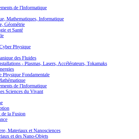
nts de l'Informatique
, Mathematiques, Informatique
, Géométrie
ie et Santé
le
Cyber Physique
nique des Fluides
lations - Plasmas, Lasers, Accélérateurs, Tokamaks
nergies
de Physique Fondamentale
athématique
nts de l'Informatique
s Sciences du Vivant
he
ption
 de la Fusion
ance
, Materiaux et Nanosciences
aux et des Nano-Objets