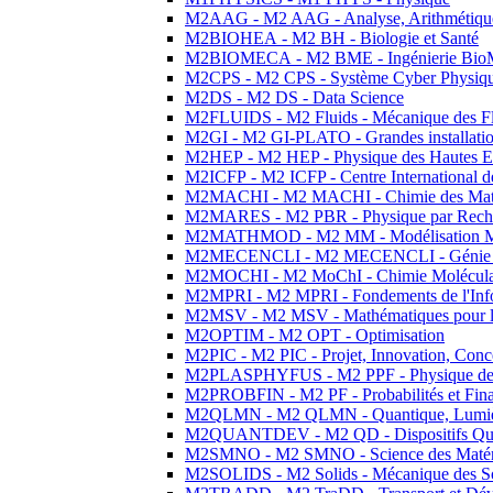
M2AAG - M2 AAG - Analyse, Arithmétique
M2BIOHEA - M2 BH - Biologie et Santé
M2BIOMECA - M2 BME - Ingénierie BioM
M2CPS - M2 CPS - Système Cyber Physiq
M2DS - M2 DS - Data Science
M2FLUIDS - M2 Fluids - Mécanique des Fl
M2GI - M2 GI-PLATO - Grandes installation
M2HEP - M2 HEP - Physique des Hautes E
M2ICFP - M2 ICFP - Centre International 
M2MACHI - M2 MACHI - Chimie des Matéri
M2MARES - M2 PBR - Physique par Rech
M2MATHMOD - M2 MM - Modélisation M
M2MECENCLI - M2 MECENCLI - Génie Méc
M2MOCHI - M2 MoChI - Chimie Moléculaire
M2MPRI - M2 MPRI - Fondements de l'Inf
M2MSV - M2 MSV - Mathématiques pour le
M2OPTIM - M2 OPT - Optimisation
M2PIC - M2 PIC - Projet, Innovation, Conc
M2PLASPHYFUS - M2 PPF - Physique des P
M2PROBFIN - M2 PF - Probabilités et Fin
M2QLMN - M2 QLMN - Quantique, Lumière
M2QUANTDEV - M2 QD - Dispositifs Qua
M2SMNO - M2 SMNO - Science des Matéri
M2SOLIDS - M2 Solids - Mécanique des So