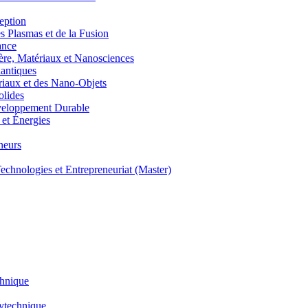
eption
lasmas et de la Fusion
ance
, Matériaux et Nanosciences
ntiques
aux et des Nano-Objets
lides
eloppement Durable
et Énergies
neurs
hnologies et Entrepreneuriat (Master)
chnique
lytechnique