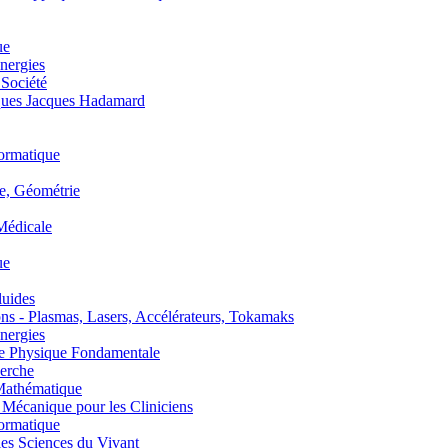
ue
nergies
 Société
es Jacques Hadamard
ormatique
, Géométrie
édicale
ue
uides
s - Plasmas, Lasers, Accélérateurs, Tokamaks
nergies
de Physique Fondamentale
erche
athématique
anique pour les Cliniciens
ormatique
s Sciences du Vivant