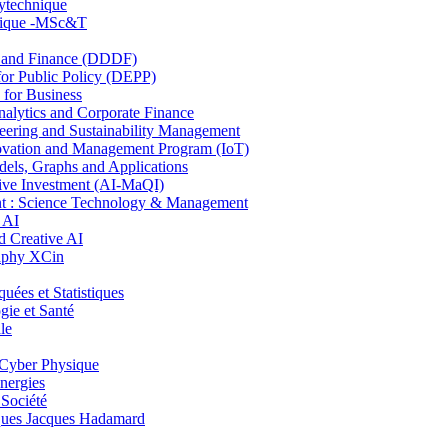
lytechnique
hnique -MSc&T
and Finance (DDDF)
r Public Policy (DEPP)
for Business
ytics and Corporate Finance
ring and Sustainability Management
ovation and Management Program (IoT)
ls, Graphs and Applications
ive Investment (AI-MaQI)
: Science Technology & Management
 AI
 Creative AI
aphy XCin
es et Statistiques
ie et Santé
le
Cyber Physique
nergies
 Société
es Jacques Hadamard