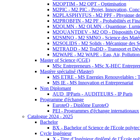
M2OPTIM - M2 OPT - Optimisation
M2PIC - M2 PIC - Projet, Innovation, Conc
M2PLASPHYFUS - M2 PPF - Physique des P
M2PROBFIN - M2 PF - Probabilités et Fin
M2QLMN - M2 QLMN - Quantique, Lumière
M2QUANTDEV - M2 QD - Dispositifs Qua
M2SMNO - M2 SMNO - Science des Matéri
M2SOLIDS - M2 Solids - Mécanique des So
M2TRADD - M2 TraDD - Transport et Dév
M2WAPE - M2 WAPE - Eau, Air, Pollution 
Master of Science (CGE)
MSc Entrepreneurs - MSc X-HEC Entrepre
Mastère spécialisé (Master)
MS ETRE - MS Energies Renouvelables : Tec
MS IE - MS Innovation et Entreprenariat
Non Diplomant
AUD_IPParis - AUDITEURS - IP Paris
Programme d'échange
EuroteQ - Diplôme EuroteQ
PEI - Programmes d'échange internationaux
Catalogue 2024 - 2025
Bachelor
BX - Bachelor of Science de l'Ecole polyte
Cycle Ingénieur
X - Titre d’Ingénieur diplômé de l’École po