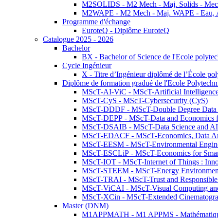
M2SOLIDS - M2 Mech - Maj. Solids - Meca
M2WAPE - M2 Mech - Maj. WAPE - Eau, Air
Programme d'échange
EuroteQ - Diplôme EuroteQ
Catalogue 2025 - 2026
Bachelor
BX - Bachelor of Science de l'Ecole polyte
Cycle Ingénieur
X - Titre d’Ingénieur diplômé de l’École po
Diplôme de formation gradué de l'Ecole Polytec
MScT-AI-ViC - MScT-Artificial Intelligen
MScT-CyS - MScT-Cybersecurity (CyS)
MScT-DDDF - MScT-Double Degree Data 
MScT-DEPP - MScT-Data and Economics fo
MScT-DSAIB - MScT-Data Science and AI 
MScT-EDACF - MScT-Economics, Data Anal
MScT-EESM - MScT-Environmental Enginee
MScT-ESCLiP - MScT-Economics for Smart 
MScT-IOT - MScT-Internet of Things : Inn
MScT-STEEM - MScT-Energy Environment 
MScT-TRAI - MScT-Trust and Responsible
MScT-ViCAI - MScT-Visual Computing and
MScT-XCin - MScT-Extended Cinematogr
Master (DNM)
M1APPMATH - M1 APPMS - Mathématiques A