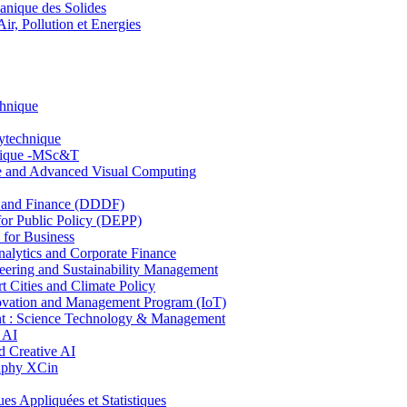
nique des Solides
, Pollution et Energies
chnique
lytechnique
hnique -MSc&T
ce and Advanced Visual Computing
and Finance (DDDF)
r Public Policy (DEPP)
for Business
ytics and Corporate Finance
ring and Sustainability Management
Cities and Climate Policy
ovation and Management Program (IoT)
: Science Technology & Management
 AI
 Creative AI
aphy XCin
ppliquées et Statistiques