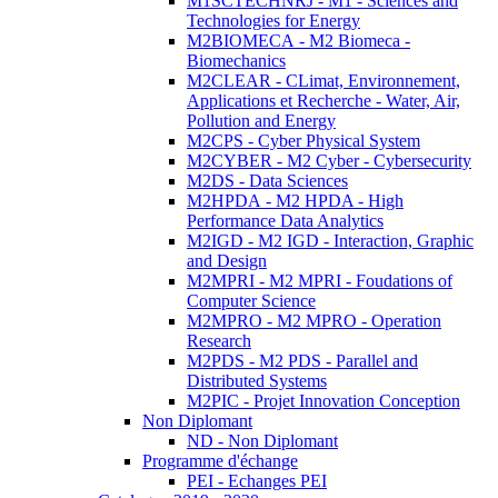
M1SCTECHNRJ - M1 - Sciences and
Technologies for Energy
M2BIOMECA - M2 Biomeca -
Biomechanics
M2CLEAR - CLimat, Environnement,
Applications et Recherche - Water, Air,
Pollution and Energy
M2CPS - Cyber Physical System
M2CYBER - M2 Cyber - Cybersecurity
M2DS - Data Sciences
M2HPDA - M2 HPDA - High
Performance Data Analytics
M2IGD - M2 IGD - Interaction, Graphic
and Design
M2MPRI - M2 MPRI - Foudations of
Computer Science
M2MPRO - M2 MPRO - Operation
Research
M2PDS - M2 PDS - Parallel and
Distributed Systems
M2PIC - Projet Innovation Conception
Non Diplomant
ND - Non Diplomant
Programme d'échange
PEI - Echanges PEI