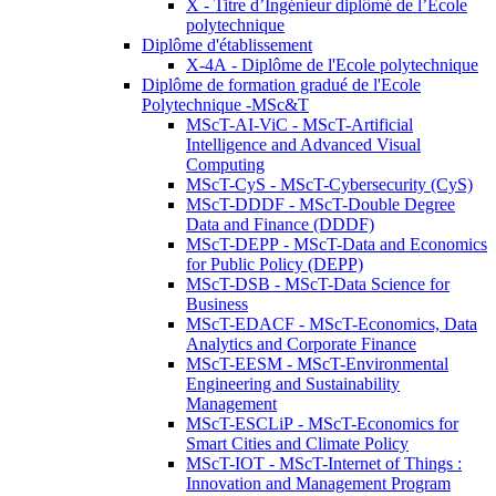
X - Titre d’Ingénieur diplômé de l’École
polytechnique
Diplôme d'établissement
X-4A - Diplôme de l'Ecole polytechnique
Diplôme de formation gradué de l'Ecole
Polytechnique -MSc&T
MScT-AI-ViC - MScT-Artificial
Intelligence and Advanced Visual
Computing
MScT-CyS - MScT-Cybersecurity (CyS)
MScT-DDDF - MScT-Double Degree
Data and Finance (DDDF)
MScT-DEPP - MScT-Data and Economics
for Public Policy (DEPP)
MScT-DSB - MScT-Data Science for
Business
MScT-EDACF - MScT-Economics, Data
Analytics and Corporate Finance
MScT-EESM - MScT-Environmental
Engineering and Sustainability
Management
MScT-ESCLiP - MScT-Economics for
Smart Cities and Climate Policy
MScT-IOT - MScT-Internet of Things :
Innovation and Management Program