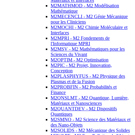
Matériaux et Interfaces
M2MATHMOD - M2 Modélisation
Mathématique
M2MECENCLI - M2 Génie Mécanique
pour les Cliniciens
M2MOCHI - M2 Chimie Moléculaire et
Interfaces
M2MPRI - M2 Fondements de
l'Informatique MPRI
M2MSV - M2 Mathématiques pour les
Sciences du Vivant
M2OPTIM - M2 Optimisation
M2PIC - M2 Projet, Innovation,
Conception
M2PLASPHYFUS - M2 Physique des
Plasmas et de la Fusion
M2PROBFIN - M2 Probabilités et
Finance
M2QNSLMT - M2 Quantique, Lumière,
Matériaux et Nanosciences
M2QUANTDEV - M2 Dispositifs
Quantiques
M2SMNO - M2 Science des Matériaux et
des Nano-Objets
M2SOLIDS - M2 Mécanique des Solides