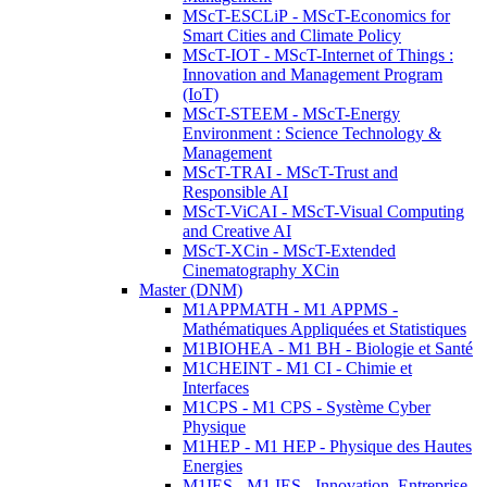
MScT-ESCLiP - MScT-Economics for
Smart Cities and Climate Policy
MScT-IOT - MScT-Internet of Things :
Innovation and Management Program
(IoT)
MScT-STEEM - MScT-Energy
Environment : Science Technology &
Management
MScT-TRAI - MScT-Trust and
Responsible AI
MScT-ViCAI - MScT-Visual Computing
and Creative AI
MScT-XCin - MScT-Extended
Cinematography XCin
Master (DNM)
M1APPMATH - M1 APPMS -
Mathématiques Appliquées et Statistiques
M1BIOHEA - M1 BH - Biologie et Santé
M1CHEINT - M1 CI - Chimie et
Interfaces
M1CPS - M1 CPS - Système Cyber
Physique
M1HEP - M1 HEP - Physique des Hautes
Energies
M1IES - M1 IES - Innovation, Entreprise