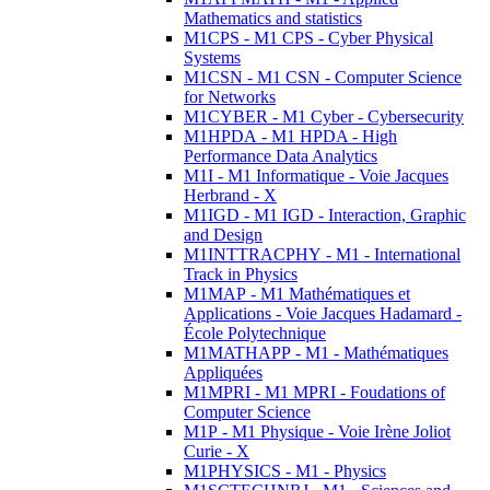
Mathematics and statistics
M1CPS - M1 CPS - Cyber Physical
Systems
M1CSN - M1 CSN - Computer Science
for Networks
M1CYBER - M1 Cyber - Cybersecurity
M1HPDA - M1 HPDA - High
Performance Data Analytics
M1I - M1 Informatique - Voie Jacques
Herbrand - X
M1IGD - M1 IGD - Interaction, Graphic
and Design
M1INTTRACPHY - M1 - International
Track in Physics
M1MAP - M1 Mathématiques et
Applications - Voie Jacques Hadamard -
École Polytechnique
M1MATHAPP - M1 - Mathématiques
Appliquées
M1MPRI - M1 MPRI - Foudations of
Computer Science
M1P - M1 Physique - Voie Irène Joliot
Curie - X
M1PHYSICS - M1 - Physics