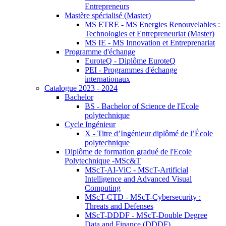
Entrepreneurs
Mastère spécialisé (Master)
MS ETRE - MS Energies Renouvelables :
Technologies et Entrepreneuriat (Master)
MS IE - MS Innovation et Entreprenariat
Programme d'échange
EuroteQ - Diplôme EuroteQ
PEI - Programmes d'échange
internationaux
Catalogue 2023 - 2024
Bachelor
BS - Bachelor of Science de l'Ecole
polytechnique
Cycle Ingénieur
X - Titre d’Ingénieur diplômé de l’École
polytechnique
Diplôme de formation gradué de l'Ecole
Polytechnique -MSc&T
MScT-AI-ViC - MScT-Artificial
Intelligence and Advanced Visual
Computing
MScT-CTD - MScT-Cybersecurity :
Threats and Defenses
MScT-DDDF - MScT-Double Degree
Data and Finance (DDDF)