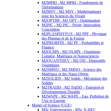
M2MPRI - M2 MPRI - Fondements de
l'Informatique
M2MSV - M2 MSV - Mathématiques
pour les Sciences du Vivant
M2OPTIM - M2 OPT - Optimisation
M2PIC - M2 PIC - Projet, Innovation,
Conception
M2PLASPHYFUS - M2 PPF - Physique
des Plasmas et de la Fusion
M2PROBFIN - M2 PF - Probabilités et
Finance
M2QLMN - M2 QLMN - Quantique,
Lumière, Matériaux et Nanosciences
M2QUANTDEV - M2 QD - Dispositifs
Quantiques
M2SMNO - M2 SMNO - Science des
Matériaux et des Nano-Objets
M2SOLIDS - M2 Solids - Mécanique des
Solides
M2TRADD - M2 TraDD - Transport et
Développement Durable
M2WAPE - M2 WAPE - Eau, Pollution de
l'Air et Energie
Master of Science (CGE)
MSc Entrepreneurs - MSc X-HEC