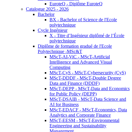
EuroteQ - Diplôme EuroteQ
Catalogue 2025 - 2026
Bachelor
BX - Bachelor of Science de l'Ecole
polytechnique
Cycle Ingénieur
X - Titre d’Ingénieur diplômé de l’École
polytechnique
Diplôme de formation gradué de l'Ecole
Polytechnique -MSc&T
MScT-AI-ViC - MScT-Artificial
Intelligence and Advanced Visual
Computing
MScT-CyS - MScT-Cybersecurity (CyS)
MScT-DDDF - MScT-Double Degree
Data and Finance (DDDF)
MScT-DEPP - MScT-Data and Economics
for Public Policy (DEPP)
MScT-DSAIB - MScT-Data Science and
AI for Business
MScT-EDACF - MScT-Economics, Data
Analytics and Corporate Finance
MScT-EESM - MScT-Environmental
Engineering and Sustainability
Management