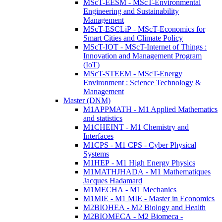
MScT-EESM - MScT-Environmental
Engineering and Sustainability
Management
MScT-ESCLiP - MScT-Economics for
Smart Cities and Climate Policy
MScT-IOT - MScT-Internet of Things :
Innovation and Management Program
(IoT)
MScT-STEEM - MScT-Energy
Environment : Science Technology &
Management
Master (DNM)
M1APPMATH - M1 Applied Mathematics
and statistics
M1CHEINT - M1 Chemistry and
Interfaces
M1CPS - M1 CPS - Cyber Physical
Systems
M1HEP - M1 High Energy Physics
M1MATHJHADA - M1 Mathematiques
Jacques Hadamard
M1MECHA - M1 Mechanics
M1MIE - M1 MIE - Master in Economics
M2BIOHEA - M2 Biology and Health
M2BIOMECA - M2 Biomeca -