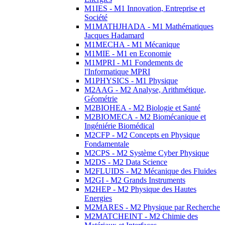
M1IES - M1 Innovation, Entreprise et
Société
M1MATHJHADA - M1 Mathématiques
Jacques Hadamard
M1MECHA - M1 Mécanique
M1MIE - M1 en Economie
M1MPRI - M1 Fondements de
l'Informatique MPRI
M1PHYSICS - M1 Physique
M2AAG - M2 Analyse, Arithmétique,
Géométrie
M2BIOHEA - M2 Biologie et Santé
M2BIOMECA - M2 Biomécanique et
Ingéniérie Biomédical
M2CFP - M2 Concepts en Physique
Fondamentale
M2CPS - M2 Système Cyber Physique
M2DS - M2 Data Science
M2FLUIDS - M2 Mécanique des Fluides
M2GI - M2 Grands Instruments
M2HEP - M2 Physique des Hautes
Energies
M2MARES - M2 Physique par Recherche
M2MATCHEINT - M2 Chimie des