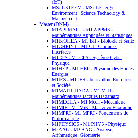
(IoT)
MScT-STEEM - MScT-Energy
Environment : Science Technology &
Management
Master (DNM)
M1APPMATH - M1 APPMS -
Mathématiques Appliquées et Statistiques
M1BIOHEA - M1 BH - Biologie et Santé
M1CHEINT - M1 CI - Chimie et
Interfaces
M1CPS - M1 CPS - Système Cyber
Physique
M1HEP - M1 HEP - Physique des Hautes
Energies
M1IES - M1 IES - Innovation, Entreprise
et Société
M1MATHJHADA - M1 MJH -
Mathématiques Jacques Hadamard
M1MECHA - M1 Mech - Mécanique
M1MIE - M1 MiE - Master en Economie
M1MPRI - M1 MPRI - Fondements de
l'Informatique
M1PHYSICS - M1 PHYS - Physique
M2AAG - M2 AAG - Analyse,
Arithmétique, Géométrie