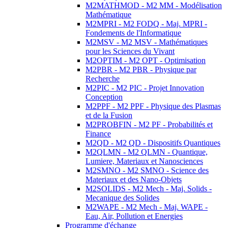
M2MATHMOD - M2 MM - Modélisation
Mathématique
M2MPRI - M2 FODQ - Maj. MPRI -
Fondements de l'Informatique
M2MSV - M2 MSV - Mathématiques
pour les Sciences du Vivant
M2OPTIM - M2 OPT - Optimisation
M2PBR - M2 PBR - Physique par
Recherche
M2PIC - M2 PIC - Projet Innovation
Conception
M2PPF - M2 PPF - Physique des Plasmas
et de la Fusion
M2PROBFIN - M2 PF - Probabilités et
Finance
M2QD - M2 QD - Dispositifs Quantiques
M2QLMN - M2 QLMN - Quantique,
Lumiere, Materiaux et Nanosciences
M2SMNO - M2 SMNO - Science des
Materiaux et des Nano-Objets
M2SOLIDS - M2 Mech - Maj. Solids -
Mecanique des Solides
M2WAPE - M2 Mech - Maj. WAPE -
Eau, Air, Pollution et Energies
Programme d'échange