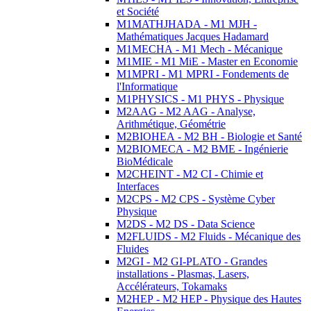
et Société
M1MATHJHADA - M1 MJH -
Mathématiques Jacques Hadamard
M1MECHA - M1 Mech - Mécanique
M1MIE - M1 MiE - Master en Economie
M1MPRI - M1 MPRI - Fondements de
l'Informatique
M1PHYSICS - M1 PHYS - Physique
M2AAG - M2 AAG - Analyse,
Arithmétique, Géométrie
M2BIOHEA - M2 BH - Biologie et Santé
M2BIOMECA - M2 BME - Ingénierie
BioMédicale
M2CHEINT - M2 CI - Chimie et
Interfaces
M2CPS - M2 CPS - Système Cyber
Physique
M2DS - M2 DS - Data Science
M2FLUIDS - M2 Fluids - Mécanique des
Fluides
M2GI - M2 GI-PLATO - Grandes
installations - Plasmas, Lasers,
Accélérateurs, Tokamaks
M2HEP - M2 HEP - Physique des Hautes