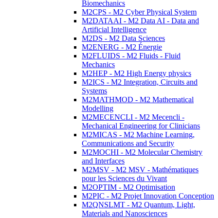
Biomechanics
M2CPS - M2 Cyber Physical System
M2DATAAI - M2 Data AI - Data and
Artificial Intelligence
M2DS - M2 Data Sciences
M2ENERG - M2 Énergie
M2FLUIDS - M2 Fluids - Fluid
Mechanics
M2HEP - M2 High Energy physics
M2ICS - M2 Integration, Circuits and
Systems
M2MATHMOD - M2 Mathematical
Modelling
M2MECENCLI - M2 Mecencli -
Mechanical Engineering for Clinicians
M2MICAS - M2 Machine Learning,
Communications and Security
M2MOCHI - M2 Molecular Chemistry
and Interfaces
M2MSV - M2 MSV - Mathématiques
pour les Sciences du Vivant
M2OPTIM - M2 Optimisation
M2PIC - M2 Projet Innovation Conception
M2QNSLMT - M2 Quantum, Light,
Materials and Nanosciences