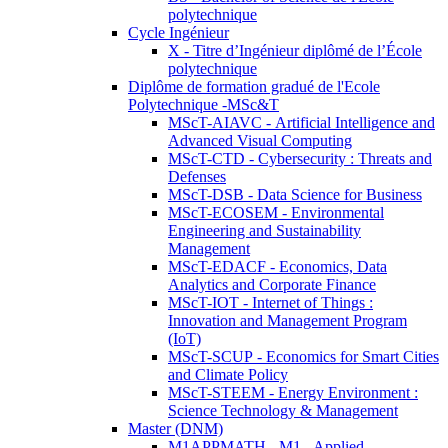
polytechnique
Cycle Ingénieur
X - Titre d’Ingénieur diplômé de l’École
polytechnique
Diplôme de formation gradué de l'Ecole
Polytechnique -MSc&T
MScT-AIAVC - Artificial Intelligence and
Advanced Visual Computing
MScT-CTD - Cybersecurity : Threats and
Defenses
MScT-DSB - Data Science for Business
MScT-ECOSEM - Environmental
Engineering and Sustainability
Management
MScT-EDACF - Economics, Data
Analytics and Corporate Finance
MScT-IOT - Internet of Things :
Innovation and Management Program
(IoT)
MScT-SCUP - Economics for Smart Cities
and Climate Policy
MScT-STEEM - Energy Environment :
Science Technology & Management
Master (DNM)
M1APPMATH - M1 - Applied