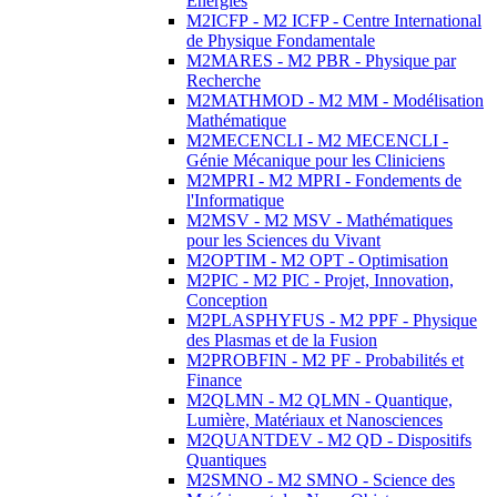
Energies
M2ICFP - M2 ICFP - Centre International
de Physique Fondamentale
M2MARES - M2 PBR - Physique par
Recherche
M2MATHMOD - M2 MM - Modélisation
Mathématique
M2MECENCLI - M2 MECENCLI -
Génie Mécanique pour les Cliniciens
M2MPRI - M2 MPRI - Fondements de
l'Informatique
M2MSV - M2 MSV - Mathématiques
pour les Sciences du Vivant
M2OPTIM - M2 OPT - Optimisation
M2PIC - M2 PIC - Projet, Innovation,
Conception
M2PLASPHYFUS - M2 PPF - Physique
des Plasmas et de la Fusion
M2PROBFIN - M2 PF - Probabilités et
Finance
M2QLMN - M2 QLMN - Quantique,
Lumière, Matériaux et Nanosciences
M2QUANTDEV - M2 QD - Dispositifs
Quantiques
M2SMNO - M2 SMNO - Science des