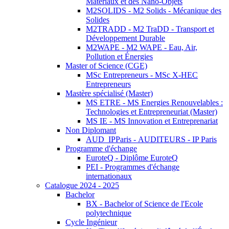
Matériaux et des Nano-Objets
M2SOLIDS - M2 Solids - Mécanique des
Solides
M2TRADD - M2 TraDD - Transport et
Développement Durable
M2WAPE - M2 WAPE - Eau, Air,
Pollution et Énergies
Master of Science (CGE)
MSc Entrepreneurs - MSc X-HEC
Entrepreneurs
Mastère spécialisé (Master)
MS ETRE - MS Energies Renouvelables :
Technologies et Entrepreneuriat (Master)
MS IE - MS Innovation et Entreprenariat
Non Diplomant
AUD_IPParis - AUDITEURS - IP Paris
Programme d'échange
EuroteQ - Diplôme EuroteQ
PEI - Programmes d'échange
internationaux
Catalogue 2024 - 2025
Bachelor
BX - Bachelor of Science de l'Ecole
polytechnique
Cycle Ingénieur