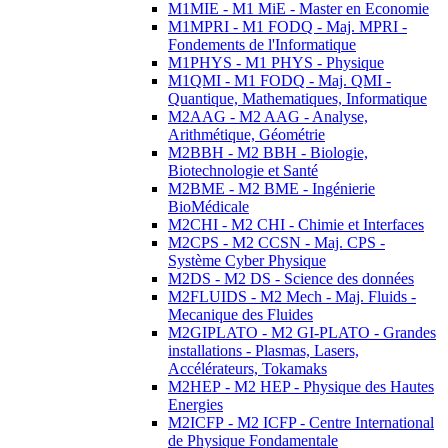
M1MIE - M1 MiE - Master en Economie
M1MPRI - M1 FODQ - Maj. MPRI -
Fondements de l'Informatique
M1PHYS - M1 PHYS - Physique
M1QMI - M1 FODQ - Maj. QMI -
Quantique, Mathematiques, Informatique
M2AAG - M2 AAG - Analyse,
Arithmétique, Géométrie
M2BBH - M2 BBH - Biologie,
Biotechnologie et Santé
M2BME - M2 BME - Ingénierie
BioMédicale
M2CHI - M2 CHI - Chimie et Interfaces
M2CPS - M2 CCSN - Maj. CPS -
Système Cyber Physique
M2DS - M2 DS - Science des données
M2FLUIDS - M2 Mech - Maj. Fluids -
Mecanique des Fluides
M2GIPLATO - M2 GI-PLATO - Grandes
installations - Plasmas, Lasers,
Accélérateurs, Tokamaks
M2HEP - M2 HEP - Physique des Hautes
Energies
M2ICFP - M2 ICFP - Centre International
de Physique Fondamentale