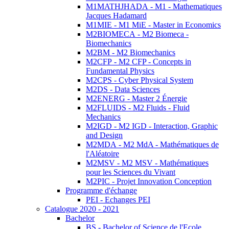
M1MATHJHADA - M1 - Mathematiques
Jacques Hadamard
M1MIE - M1 MiE - Master in Economics
M2BIOMECA - M2 Biomeca -
Biomechanics
M2BM - M2 Biomechanics
M2CFP - M2 CFP - Concepts in
Fundamental Physics
M2CPS - Cyber Physical System
M2DS - Data Sciences
M2ENERG - Master 2 Énergie
M2FLUIDS - M2 Fluids - Fluid
Mechanics
M2IGD - M2 IGD - Interaction, Graphic
and Design
M2MDA - M2 MdA - Mathématiques de
l'Aléatoire
M2MSV - M2 MSV - Mathématiques
pour les Sciences du Vivant
M2PIC - Projet Innovation Conception
Programme d'échange
PEI - Echanges PEI
Catalogue 2020 - 2021
Bachelor
BS - Bachelor of Science de l'Ecole