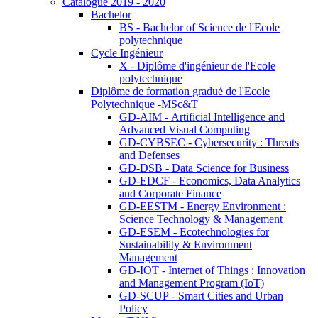
Catalogue 2019 - 2020
Bachelor
BS - Bachelor of Science de l'Ecole
polytechnique
Cycle Ingénieur
X - Diplôme d'ingénieur de l'Ecole
polytechnique
Diplôme de formation gradué de l'Ecole
Polytechnique -MSc&T
GD-AIM - Artificial Intelligence and
Advanced Visual Computing
GD-CYBSEC - Cybersecurity : Threats
and Defenses
GD-DSB - Data Science for Business
GD-EDCF - Economics, Data Analytics
and Corporate Finance
GD-EESTM - Energy Environment :
Science Technology & Management
GD-ESEM - Ecotechnologies for
Sustainability & Environment
Management
GD-IOT - Internet of Things : Innovation
and Management Program (IoT)
GD-SCUP - Smart Cities and Urban
Policy