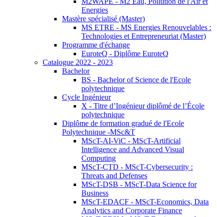
M2WAPE - M2 Eau, Pollution de l'Air et
Energies
Mastère spécialisé (Master)
MS ETRE - MS Energies Renouvelables :
Technologies et Entrepreneuriat (Master)
Programme d'échange
EuroteQ - Diplôme EuroteQ
Catalogue 2022 - 2023
Bachelor
BS - Bachelor of Science de l'Ecole
polytechnique
Cycle Ingénieur
X - Titre d’Ingénieur diplômé de l’École
polytechnique
Diplôme de formation gradué de l'Ecole
Polytechnique -MSc&T
MScT-AI-ViC - MScT-Artificial
Intelligence and Advanced Visual
Computing
MScT-CTD - MScT-Cybersecurity :
Threats and Defenses
MScT-DSB - MScT-Data Science for
Business
MScT-EDACF - MScT-Economics, Data
Analytics and Corporate Finance