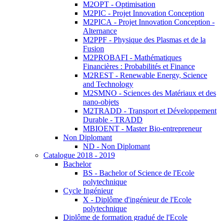
M2OPT - Optimisation
M2PIC - Projet Innovation Conception
M2PICA - Projet Innovation Conception -
Alternance
M2PPF - Physique des Plasmas et de la
Fusion
M2PROBAFI - Mathématiques
Financières : Probabilités et Finance
M2REST - Renewable Energy, Science
and Technology
M2SMNO - Sciences des Matériaux et des
nano-objets
M2TRADD - Transport et Développement
Durable - TRADD
MBIOENT - Master Bio-entrepreneur
Non Diplomant
ND - Non Diplomant
Catalogue 2018 - 2019
Bachelor
BS - Bachelor of Science de l'Ecole
polytechnique
Cycle Ingénieur
X - Diplôme d'ingénieur de l'Ecole
polytechnique
Diplôme de formation gradué de l'Ecole