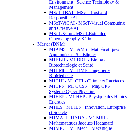
Environment : Science Technology &
Management
MScT-TRAI - MScT-Trust and
Responsible AI
MScT-ViCAI - MScT-Visual Computing
and Creative AI
MScT-XCin - MScT-Extended
Cinematography XCin
Master (DNM)
M1AMS - M1 AMS - Mathématiques
Appliquées et Statistiques
M1BBH - M1 BBH - Biologie,
Biotechnologie et Santé
M1BME - M1 BME - Ingénierie
BioMédicale
M1CHI - M1 CHI - Chimie et Interfaces
M1CPS - M1 CCSN - Maj. CPS -
Système Cyber Physique
M1HEP - M1 HEP - Physique des Hautes
Energies
M1IES - M1 IES - Innovation, Entreprise
et Société
M1MATHJHADA - M1 MJH -
Mathematiques Jacques Hadamard
M1MEC - M1 Mech - Mecanique