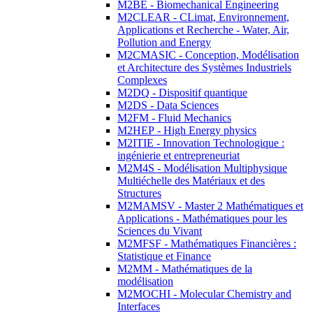
M2BE - Biomechanical Engineering
M2CLEAR - CLimat, Environnement,
Applications et Recherche - Water, Air,
Pollution and Energy
M2CMASIC - Conception, Modélisation
et Architecture des Systèmes Industriels
Complexes
M2DQ - Dispositif quantique
M2DS - Data Sciences
M2FM - Fluid Mechanics
M2HEP - High Energy physics
M2ITIE - Innovation Technologique :
ingénierie et entrepreneuriat
M2M4S - Modélisation Multiphysique
Multiéchelle des Matériaux et des
Structures
M2MAMSV - Master 2 Mathématiques et
Applications - Mathématiques pour les
Sciences du Vivant
M2MFSF - Mathématiques Financières :
Statistique et Finance
M2MM - Mathématiques de la
modélisation
M2MOCHI - Molecular Chemistry and
Interfaces