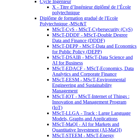
Cycle Ingénieur
X - Titre d’Ingénieur diplômé de l’École
polytechnique
Diplôme de formation gradué de l'Ecole
Polytechnique -MSc&T
MScT-CyS - MScT-Cybersecurity (CyS)
MScT-DDDF - MScT-Double Degree
Data and Finance (DDDF)
MScT-DEPP - MScT-Data and Economics
for Public Policy (DEPP)
MScT-DSAIB - MScT-Data Science and
AI for Business
MScT-EDACF - MScT-Economics, Data
Analytics and Corporate Finance
MScT-EESM - MScT-Environmental
Engineering and Sustainability
Management
MScT-IOT - MScT-Internet of Things :
Innovation and Management Program
(IoT)
MScT-LLGA - Track : Large Language
Models, Graphs and Applications
MScT-MaQI - AI for Markets and
Quantitative Investment (AI-MaQI)
MScT-STEEM - MScT-Energy