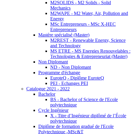
M2SOLIDS - M2 Solids - Solid
Mechanics
M2WAPE - M2 Water, Air, Pollution and
Energy
MSc Entrepreneurs - MSc X-HEC
Entrepreneurs
Mastère spécialisé (Master)
M2REST - Renewable Energy, Science
and Technology
MS ETRE - MS Energies Renouvelables :
Technologies & Entrepreneuriat (Master)
Non Diplomant
ND - Non Diplomant
Programme d'échange
EuroteQ - Diplôme EuroteQ
PEI - Echanges PEI
Catalogue 2021 - 2022
Bachelor
BS - Bachelor of Science de l'Ecole
polytechnique
Cycle Ingénieur
X - Titre d’Ingénieur diplômé de l’École
polytechnique
Diplôme de formation gradué de l'Ecole
Polytechnique -MSc&T