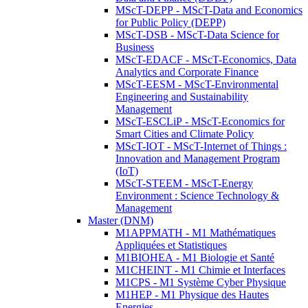
MScT-DEPP - MScT-Data and Economics
for Public Policy (DEPP)
MScT-DSB - MScT-Data Science for
Business
MScT-EDACF - MScT-Economics, Data
Analytics and Corporate Finance
MScT-EESM - MScT-Environmental
Engineering and Sustainability
Management
MScT-ESCLiP - MScT-Economics for
Smart Cities and Climate Policy
MScT-IOT - MScT-Internet of Things :
Innovation and Management Program
(IoT)
MScT-STEEM - MScT-Energy
Environment : Science Technology &
Management
Master (DNM)
M1APPMATH - M1 Mathématiques
Appliquées et Statistiques
M1BIOHEA - M1 Biologie et Santé
M1CHEINT - M1 Chimie et Interfaces
M1CPS - M1 Système Cyber Physique
M1HEP - M1 Physique des Hautes
Energies