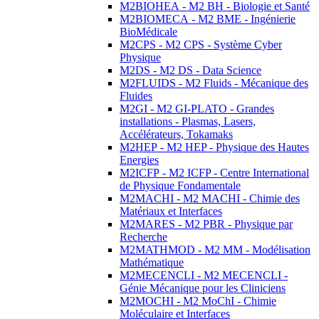
M2BIOHEA - M2 BH - Biologie et Santé
M2BIOMECA - M2 BME - Ingénierie
BioMédicale
M2CPS - M2 CPS - Système Cyber
Physique
M2DS - M2 DS - Data Science
M2FLUIDS - M2 Fluids - Mécanique des
Fluides
M2GI - M2 GI-PLATO - Grandes
installations - Plasmas, Lasers,
Accélérateurs, Tokamaks
M2HEP - M2 HEP - Physique des Hautes
Energies
M2ICFP - M2 ICFP - Centre International
de Physique Fondamentale
M2MACHI - M2 MACHI - Chimie des
Matériaux et Interfaces
M2MARES - M2 PBR - Physique par
Recherche
M2MATHMOD - M2 MM - Modélisation
Mathématique
M2MECENCLI - M2 MECENCLI -
Génie Mécanique pour les Cliniciens
M2MOCHI - M2 MoChI - Chimie
Moléculaire et Interfaces