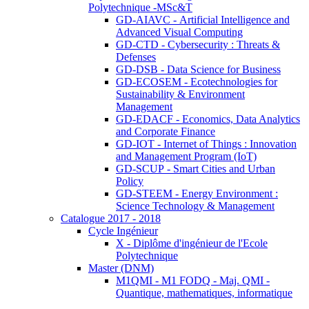
Polytechnique -MSc&T
GD-AIAVC - Artificial Intelligence and
Advanced Visual Computing
GD-CTD - Cybersecurity : Threats &
Defenses
GD-DSB - Data Science for Business
GD-ECOSEM - Ecotechnologies for
Sustainability & Environment
Management
GD-EDACF - Economics, Data Analytics
and Corporate Finance
GD-IOT - Internet of Things : Innovation
and Management Program (IoT)
GD-SCUP - Smart Cities and Urban
Policy
GD-STEEM - Energy Environment :
Science Technology & Management
Catalogue 2017 - 2018
Cycle Ingénieur
X - Diplôme d'ingénieur de l'Ecole
Polytechnique
Master (DNM)
M1QMI - M1 FODQ - Maj. QMI -
Quantique, mathematiques, informatique