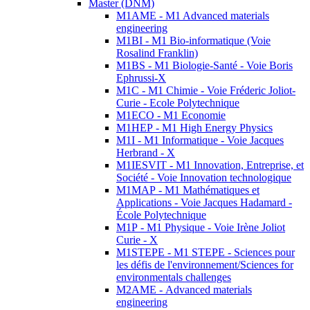
Master (DNM)
M1AME - M1 Advanced materials
engineering
M1BI - M1 Bio-informatique (Voie
Rosalind Franklin)
M1BS - M1 Biologie-Santé - Voie Boris
Ephrussi-X
M1C - M1 Chimie - Voie Fréderic Joliot-
Curie - Ecole Polytechnique
M1ECO - M1 Economie
M1HEP - M1 High Energy Physics
M1I - M1 Informatique - Voie Jacques
Herbrand - X
M1IESVIT - M1 Innovation, Entreprise, et
Société - Voie Innovation technologique
M1MAP - M1 Mathématiques et
Applications - Voie Jacques Hadamard -
École Polytechnique
M1P - M1 Physique - Voie Irène Joliot
Curie - X
M1STEPE - M1 STEPE - Sciences pour
les défis de l'environnement/Sciences for
environmentals challenges
M2AME - Advanced materials
engineering