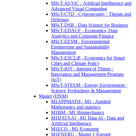
MScT-AI-ViC - Artificial Intelligence and
Advanced Visual Computing
MScT-CTD - Cybersecurity : Threats and
Defenses
MScT-DSB - Data Science for Business
MScT-EDACF - Economics, Data
Analytics and Corporate Finance
MScT-EESM - Environmental
Engineering and Sustainability
Management
MScT-ESCLiP - Economics for Smart
Cities and Climate Policy
MScT-IOT - Internet of Things :
Innovation and Management Program
(IoT)
MScT-STEEM - Energy Environment :
Science Technology & Management
Master (DNM)
M1APPMATH - M1 - Applied
Mathematics and statistics
M1BM - M1 Biomechanics
M1DATAAI - M1 Data AI - Data and
Artificial Intelligence
M1ECO - M1 Economie
M1ENERG - Master 1 Énergie