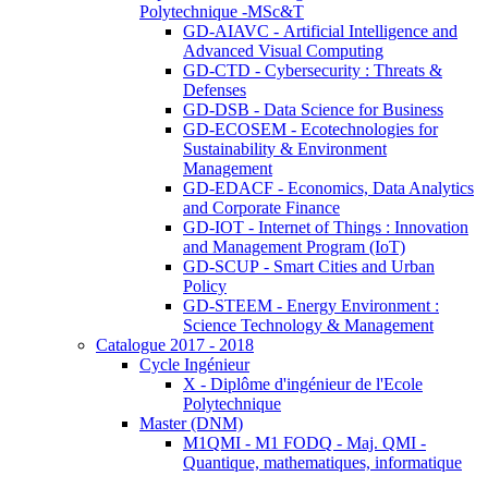
Polytechnique -MSc&T
GD-AIAVC - Artificial Intelligence and
Advanced Visual Computing
GD-CTD - Cybersecurity : Threats &
Defenses
GD-DSB - Data Science for Business
GD-ECOSEM - Ecotechnologies for
Sustainability & Environment
Management
GD-EDACF - Economics, Data Analytics
and Corporate Finance
GD-IOT - Internet of Things : Innovation
and Management Program (IoT)
GD-SCUP - Smart Cities and Urban
Policy
GD-STEEM - Energy Environment :
Science Technology & Management
Catalogue 2017 - 2018
Cycle Ingénieur
X - Diplôme d'ingénieur de l'Ecole
Polytechnique
Master (DNM)
M1QMI - M1 FODQ - Maj. QMI -
Quantique, mathematiques, informatique