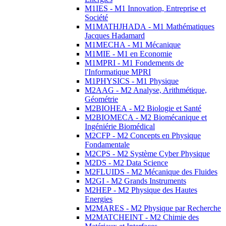
M1IES - M1 Innovation, Entreprise et
Société
M1MATHJHADA - M1 Mathématiques
Jacques Hadamard
M1MECHA - M1 Mécanique
M1MIE - M1 en Economie
M1MPRI - M1 Fondements de
l'Informatique MPRI
M1PHYSICS - M1 Physique
M2AAG - M2 Analyse, Arithmétique,
Géométrie
M2BIOHEA - M2 Biologie et Santé
M2BIOMECA - M2 Biomécanique et
Ingéniérie Biomédical
M2CFP - M2 Concepts en Physique
Fondamentale
M2CPS - M2 Système Cyber Physique
M2DS - M2 Data Science
M2FLUIDS - M2 Mécanique des Fluides
M2GI - M2 Grands Instruments
M2HEP - M2 Physique des Hautes
Energies
M2MARES - M2 Physique par Recherche
M2MATCHEINT - M2 Chimie des