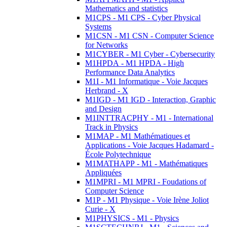
Mathematics and statistics
M1CPS - M1 CPS - Cyber Physical
Systems
M1CSN - M1 CSN - Computer Science
for Networks
M1CYBER - M1 Cyber - Cybersecurity
M1HPDA - M1 HPDA - High
Performance Data Analytics
M1I - M1 Informatique - Voie Jacques
Herbrand - X
M1IGD - M1 IGD - Interaction, Graphic
and Design
M1INTTRACPHY - M1 - International
Track in Physics
M1MAP - M1 Mathématiques et
Applications - Voie Jacques Hadamard -
École Polytechnique
M1MATHAPP - M1 - Mathématiques
Appliquées
M1MPRI - M1 MPRI - Foudations of
Computer Science
M1P - M1 Physique - Voie Irène Joliot
Curie - X
M1PHYSICS - M1 - Physics