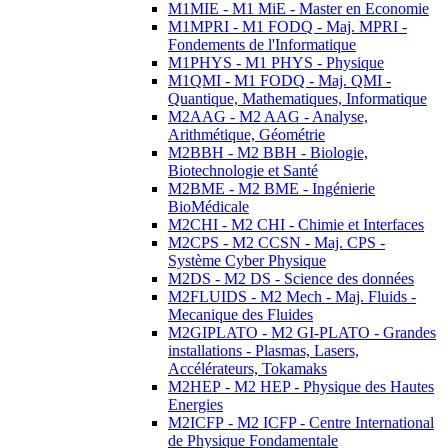
M1MIE - M1 MiE - Master en Economie
M1MPRI - M1 FODQ - Maj. MPRI -
Fondements de l'Informatique
M1PHYS - M1 PHYS - Physique
M1QMI - M1 FODQ - Maj. QMI -
Quantique, Mathematiques, Informatique
M2AAG - M2 AAG - Analyse,
Arithmétique, Géométrie
M2BBH - M2 BBH - Biologie,
Biotechnologie et Santé
M2BME - M2 BME - Ingénierie
BioMédicale
M2CHI - M2 CHI - Chimie et Interfaces
M2CPS - M2 CCSN - Maj. CPS -
Système Cyber Physique
M2DS - M2 DS - Science des données
M2FLUIDS - M2 Mech - Maj. Fluids -
Mecanique des Fluides
M2GIPLATO - M2 GI-PLATO - Grandes
installations - Plasmas, Lasers,
Accélérateurs, Tokamaks
M2HEP - M2 HEP - Physique des Hautes
Energies
M2ICFP - M2 ICFP - Centre International
de Physique Fondamentale