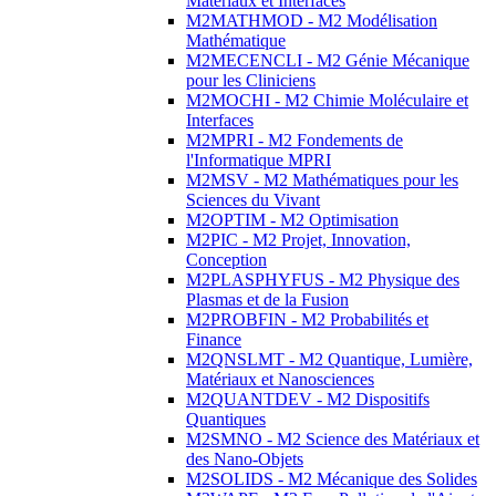
Matériaux et Interfaces
M2MATHMOD - M2 Modélisation
Mathématique
M2MECENCLI - M2 Génie Mécanique
pour les Cliniciens
M2MOCHI - M2 Chimie Moléculaire et
Interfaces
M2MPRI - M2 Fondements de
l'Informatique MPRI
M2MSV - M2 Mathématiques pour les
Sciences du Vivant
M2OPTIM - M2 Optimisation
M2PIC - M2 Projet, Innovation,
Conception
M2PLASPHYFUS - M2 Physique des
Plasmas et de la Fusion
M2PROBFIN - M2 Probabilités et
Finance
M2QNSLMT - M2 Quantique, Lumière,
Matériaux et Nanosciences
M2QUANTDEV - M2 Dispositifs
Quantiques
M2SMNO - M2 Science des Matériaux et
des Nano-Objets
M2SOLIDS - M2 Mécanique des Solides