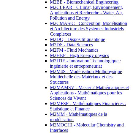
M2BE - Biomechanical Engineering
M2CLEAR - CLimat, Environnement,
Applications et Recherche - Water, Air,
Pollution and Energy
M2CMASIC - Conception, Modélisation
et Architecture des Systèmes Industriels
Complexes
M2DQ - Dispositif quantique
M2DS - Data Sciences
M2FM - Fluid Mechanics
M2HEP - High Energy physics
M2ITIE - Innovation Technologique :
ingénierie et entrepreneuriat
M2M4S - Modélisation Multiphysique
Multiéchelle des Matériaux et des
Structures
M2MAMSV - Master 2 Mathématiques et
Applications - Mathématiques pour les
Sciences du Vivant
M2MFSF - Mathématiques Financières :
Statistique et Finance
M2MM - Mathématiques de la
modélisation
M2MOCHI - Molecular Chemistry and
Interfaces