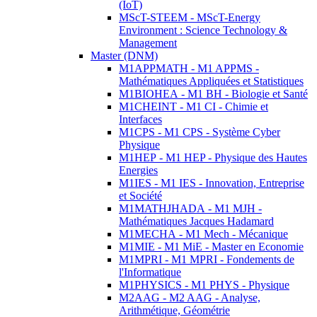
(IoT)
MScT-STEEM - MScT-Energy
Environment : Science Technology &
Management
Master (DNM)
M1APPMATH - M1 APPMS -
Mathématiques Appliquées et Statistiques
M1BIOHEA - M1 BH - Biologie et Santé
M1CHEINT - M1 CI - Chimie et
Interfaces
M1CPS - M1 CPS - Système Cyber
Physique
M1HEP - M1 HEP - Physique des Hautes
Energies
M1IES - M1 IES - Innovation, Entreprise
et Société
M1MATHJHADA - M1 MJH -
Mathématiques Jacques Hadamard
M1MECHA - M1 Mech - Mécanique
M1MIE - M1 MiE - Master en Economie
M1MPRI - M1 MPRI - Fondements de
l'Informatique
M1PHYSICS - M1 PHYS - Physique
M2AAG - M2 AAG - Analyse,
Arithmétique, Géométrie