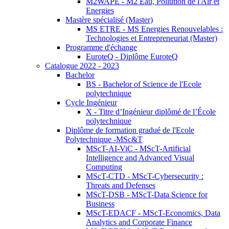
M2WAPE - M2 Eau, Pollution de l'Air et
Energies
Mastère spécialisé (Master)
MS ETRE - MS Energies Renouvelables :
Technologies et Entrepreneuriat (Master)
Programme d'échange
EuroteQ - Diplôme EuroteQ
Catalogue 2022 - 2023
Bachelor
BS - Bachelor of Science de l'Ecole
polytechnique
Cycle Ingénieur
X - Titre d’Ingénieur diplômé de l’École
polytechnique
Diplôme de formation gradué de l'Ecole
Polytechnique -MSc&T
MScT-AI-ViC - MScT-Artificial
Intelligence and Advanced Visual
Computing
MScT-CTD - MScT-Cybersecurity :
Threats and Defenses
MScT-DSB - MScT-Data Science for
Business
MScT-EDACF - MScT-Economics, Data
Analytics and Corporate Finance