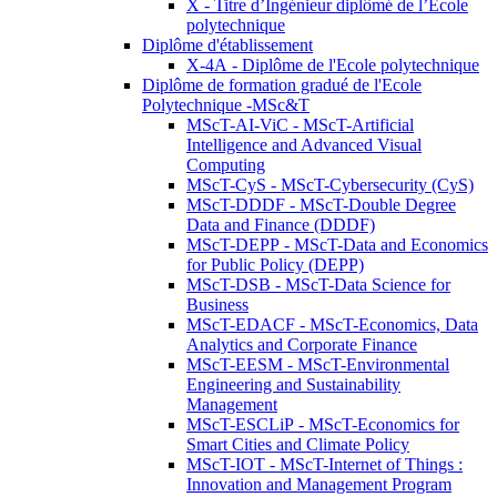
X - Titre d’Ingénieur diplômé de l’École
polytechnique
Diplôme d'établissement
X-4A - Diplôme de l'Ecole polytechnique
Diplôme de formation gradué de l'Ecole
Polytechnique -MSc&T
MScT-AI-ViC - MScT-Artificial
Intelligence and Advanced Visual
Computing
MScT-CyS - MScT-Cybersecurity (CyS)
MScT-DDDF - MScT-Double Degree
Data and Finance (DDDF)
MScT-DEPP - MScT-Data and Economics
for Public Policy (DEPP)
MScT-DSB - MScT-Data Science for
Business
MScT-EDACF - MScT-Economics, Data
Analytics and Corporate Finance
MScT-EESM - MScT-Environmental
Engineering and Sustainability
Management
MScT-ESCLiP - MScT-Economics for
Smart Cities and Climate Policy
MScT-IOT - MScT-Internet of Things :
Innovation and Management Program