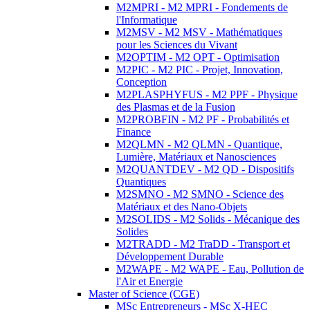
M2MPRI - M2 MPRI - Fondements de
l'Informatique
M2MSV - M2 MSV - Mathématiques
pour les Sciences du Vivant
M2OPTIM - M2 OPT - Optimisation
M2PIC - M2 PIC - Projet, Innovation,
Conception
M2PLASPHYFUS - M2 PPF - Physique
des Plasmas et de la Fusion
M2PROBFIN - M2 PF - Probabilités et
Finance
M2QLMN - M2 QLMN - Quantique,
Lumière, Matériaux et Nanosciences
M2QUANTDEV - M2 QD - Dispositifs
Quantiques
M2SMNO - M2 SMNO - Science des
Matériaux et des Nano-Objets
M2SOLIDS - M2 Solids - Mécanique des
Solides
M2TRADD - M2 TraDD - Transport et
Développement Durable
M2WAPE - M2 WAPE - Eau, Pollution de
l'Air et Energie
Master of Science (CGE)
MSc Entrepreneurs - MSc X-HEC