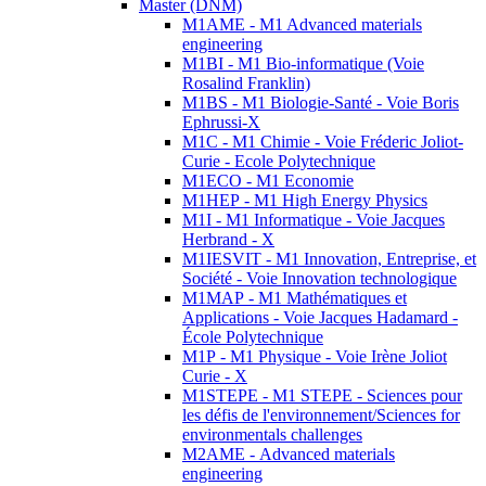
Master (DNM)
M1AME - M1 Advanced materials
engineering
M1BI - M1 Bio-informatique (Voie
Rosalind Franklin)
M1BS - M1 Biologie-Santé - Voie Boris
Ephrussi-X
M1C - M1 Chimie - Voie Fréderic Joliot-
Curie - Ecole Polytechnique
M1ECO - M1 Economie
M1HEP - M1 High Energy Physics
M1I - M1 Informatique - Voie Jacques
Herbrand - X
M1IESVIT - M1 Innovation, Entreprise, et
Société - Voie Innovation technologique
M1MAP - M1 Mathématiques et
Applications - Voie Jacques Hadamard -
École Polytechnique
M1P - M1 Physique - Voie Irène Joliot
Curie - X
M1STEPE - M1 STEPE - Sciences pour
les défis de l'environnement/Sciences for
environmentals challenges
M2AME - Advanced materials
engineering