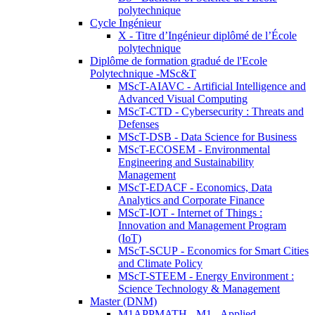
polytechnique
Cycle Ingénieur
X - Titre d’Ingénieur diplômé de l’École
polytechnique
Diplôme de formation gradué de l'Ecole
Polytechnique -MSc&T
MScT-AIAVC - Artificial Intelligence and
Advanced Visual Computing
MScT-CTD - Cybersecurity : Threats and
Defenses
MScT-DSB - Data Science for Business
MScT-ECOSEM - Environmental
Engineering and Sustainability
Management
MScT-EDACF - Economics, Data
Analytics and Corporate Finance
MScT-IOT - Internet of Things :
Innovation and Management Program
(IoT)
MScT-SCUP - Economics for Smart Cities
and Climate Policy
MScT-STEEM - Energy Environment :
Science Technology & Management
Master (DNM)
M1APPMATH - M1 - Applied