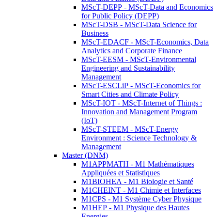
MScT-DEPP - MScT-Data and Economics
for Public Policy (DEPP)
MScT-DSB - MScT-Data Science for
Business
MScT-EDACF - MScT-Economics, Data
Analytics and Corporate Finance
MScT-EESM - MScT-Environmental
Engineering and Sustainability
Management
MScT-ESCLiP - MScT-Economics for
Smart Cities and Climate Policy
MScT-IOT - MScT-Internet of Things :
Innovation and Management Program
(IoT)
MScT-STEEM - MScT-Energy
Environment : Science Technology &
Management
Master (DNM)
M1APPMATH - M1 Mathématiques
Appliquées et Statistiques
M1BIOHEA - M1 Biologie et Santé
M1CHEINT - M1 Chimie et Interfaces
M1CPS - M1 Système Cyber Physique
M1HEP - M1 Physique des Hautes
Energies