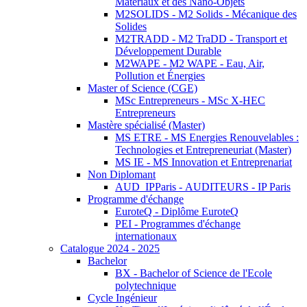
Matériaux et des Nano-Objets
M2SOLIDS - M2 Solids - Mécanique des
Solides
M2TRADD - M2 TraDD - Transport et
Développement Durable
M2WAPE - M2 WAPE - Eau, Air,
Pollution et Énergies
Master of Science (CGE)
MSc Entrepreneurs - MSc X-HEC
Entrepreneurs
Mastère spécialisé (Master)
MS ETRE - MS Energies Renouvelables :
Technologies et Entrepreneuriat (Master)
MS IE - MS Innovation et Entreprenariat
Non Diplomant
AUD_IPParis - AUDITEURS - IP Paris
Programme d'échange
EuroteQ - Diplôme EuroteQ
PEI - Programmes d'échange
internationaux
Catalogue 2024 - 2025
Bachelor
BX - Bachelor of Science de l'Ecole
polytechnique
Cycle Ingénieur