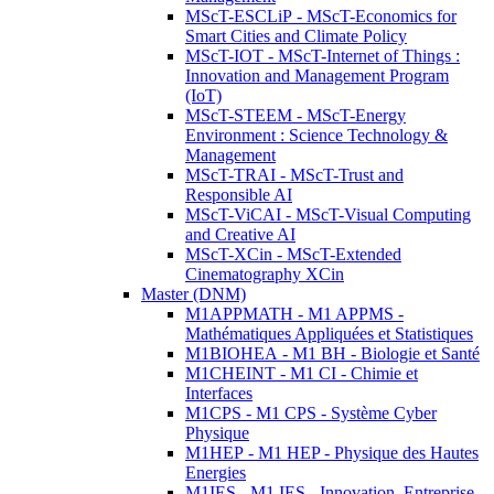
MScT-ESCLiP - MScT-Economics for
Smart Cities and Climate Policy
MScT-IOT - MScT-Internet of Things :
Innovation and Management Program
(IoT)
MScT-STEEM - MScT-Energy
Environment : Science Technology &
Management
MScT-TRAI - MScT-Trust and
Responsible AI
MScT-ViCAI - MScT-Visual Computing
and Creative AI
MScT-XCin - MScT-Extended
Cinematography XCin
Master (DNM)
M1APPMATH - M1 APPMS -
Mathématiques Appliquées et Statistiques
M1BIOHEA - M1 BH - Biologie et Santé
M1CHEINT - M1 CI - Chimie et
Interfaces
M1CPS - M1 CPS - Système Cyber
Physique
M1HEP - M1 HEP - Physique des Hautes
Energies
M1IES - M1 IES - Innovation, Entreprise