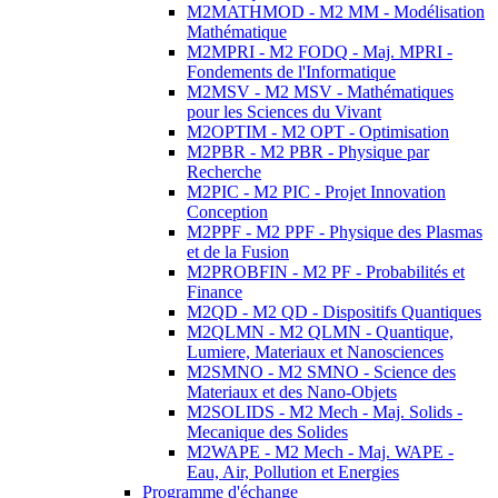
M2MATHMOD - M2 MM - Modélisation
Mathématique
M2MPRI - M2 FODQ - Maj. MPRI -
Fondements de l'Informatique
M2MSV - M2 MSV - Mathématiques
pour les Sciences du Vivant
M2OPTIM - M2 OPT - Optimisation
M2PBR - M2 PBR - Physique par
Recherche
M2PIC - M2 PIC - Projet Innovation
Conception
M2PPF - M2 PPF - Physique des Plasmas
et de la Fusion
M2PROBFIN - M2 PF - Probabilités et
Finance
M2QD - M2 QD - Dispositifs Quantiques
M2QLMN - M2 QLMN - Quantique,
Lumiere, Materiaux et Nanosciences
M2SMNO - M2 SMNO - Science des
Materiaux et des Nano-Objets
M2SOLIDS - M2 Mech - Maj. Solids -
Mecanique des Solides
M2WAPE - M2 Mech - Maj. WAPE -
Eau, Air, Pollution et Energies
Programme d'échange