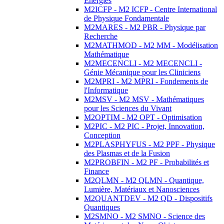
Energies
M2ICFP - M2 ICFP - Centre International
de Physique Fondamentale
M2MARES - M2 PBR - Physique par
Recherche
M2MATHMOD - M2 MM - Modélisation
Mathématique
M2MECENCLI - M2 MECENCLI -
Génie Mécanique pour les Cliniciens
M2MPRI - M2 MPRI - Fondements de
l'Informatique
M2MSV - M2 MSV - Mathématiques
pour les Sciences du Vivant
M2OPTIM - M2 OPT - Optimisation
M2PIC - M2 PIC - Projet, Innovation,
Conception
M2PLASPHYFUS - M2 PPF - Physique
des Plasmas et de la Fusion
M2PROBFIN - M2 PF - Probabilités et
Finance
M2QLMN - M2 QLMN - Quantique,
Lumière, Matériaux et Nanosciences
M2QUANTDEV - M2 QD - Dispositifs
Quantiques
M2SMNO - M2 SMNO - Science des