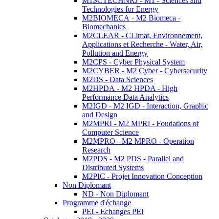
M1SCTECHNRJ - M1 - Sciences and
Technologies for Energy
M2BIOMECA - M2 Biomeca -
Biomechanics
M2CLEAR - CLimat, Environnement,
Applications et Recherche - Water, Air,
Pollution and Energy
M2CPS - Cyber Physical System
M2CYBER - M2 Cyber - Cybersecurity
M2DS - Data Sciences
M2HPDA - M2 HPDA - High
Performance Data Analytics
M2IGD - M2 IGD - Interaction, Graphic
and Design
M2MPRI - M2 MPRI - Foudations of
Computer Science
M2MPRO - M2 MPRO - Operation
Research
M2PDS - M2 PDS - Parallel and
Distributed Systems
M2PIC - Projet Innovation Conception
Non Diplomant
ND - Non Diplomant
Programme d'échange
PEI - Echanges PEI