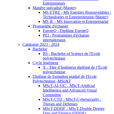
Entrepreneurs
Mastère spécialisé (Master)
MS ETRE - MS Energies Renouvelables :
Technologies et Entrepreneuriat (Master)
MS IE - MS Innovation et Entreprenariat
Programme d'échange
EuroteQ - Diplôme EuroteQ
PEI - Programmes d'échange
internationaux
Catalogue 2023 - 2024
Bachelor
BS - Bachelor of Science de l'Ecole
polytechnique
Cycle Ingénieur
X - Titre d’Ingénieur diplômé de l’École
polytechnique
Diplôme de formation gradué de l'Ecole
Polytechnique -MSc&T
MScT-AI-ViC - MScT-Artificial
Intelligence and Advanced Visual
Computing
MScT-CTD - MScT-Cybersecurity :
Threats and Defenses
MScT-DDDF - MScT-Double Degree
Data and Finance (DDDF)