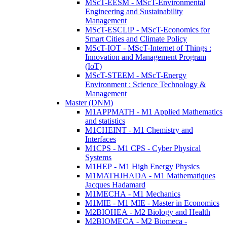
MScT-EESM - MScT-Environmental
Engineering and Sustainability
Management
MScT-ESCLiP - MScT-Economics for
Smart Cities and Climate Policy
MScT-IOT - MScT-Internet of Things :
Innovation and Management Program
(IoT)
MScT-STEEM - MScT-Energy
Environment : Science Technology &
Management
Master (DNM)
M1APPMATH - M1 Applied Mathematics
and statistics
M1CHEINT - M1 Chemistry and
Interfaces
M1CPS - M1 CPS - Cyber Physical
Systems
M1HEP - M1 High Energy Physics
M1MATHJHADA - M1 Mathematiques
Jacques Hadamard
M1MECHA - M1 Mechanics
M1MIE - M1 MIE - Master in Economics
M2BIOHEA - M2 Biology and Health
M2BIOMECA - M2 Biomeca -