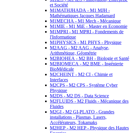
et Société
M1MATHJHADA - M1 MJH -
Mathématiques Jacques Hadamard
M1MECHA - M1 Mech - Mécanique
M1MIE - M1 MiE - Master en Economie
M1MPRI - M1 MPRI - Fondements de
l'Informatique
M1PHYSICS - M1 PHYS - Physique
M2AAG - M2 AAG - Analyse,
Arithmétique, Géométrie
M2BIOHEA - M2 BH - Biologie et Santé
M2BIOMECA - M2 BME - Ingénierie
BioMédicale
M2CHEINT - M2 CI - Chimie et
Interfaces
M2CPS - M2 CPS - Système Cyber
Physique
M2DS - M2 DS - Data Science
M2FLUIDS - M2 Fluids - Mécanique des
Fluides
M2GI - M2 GI-PLATO - Grandes
installations - Plasmas, Lasers,
Accélérateurs, Tokamaks
M2HEP - M2 HEP - Physique des Hautes