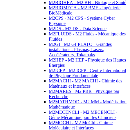
M2BIOHEA - M2 BH - Biologie et Santé
M2BIOMECA - M2 BME - Ingénierie
BioMédicale
M2CPS - M2 CPS - Système Cyber
Physique
M2DS - M2 DS - Data Science
M2FLUIDS - M2 Fluids - Mécanique des
Fluides
M2GI - M2 GI-PLATO - Grandes
installations - Plasmas, Lasers,
Accélérateurs, Tokamaks
M2HEP - M2 HEP - Physique des Hautes
Energies
M2ICFP - M2 ICFP - Centre International
de Physique Fondamentale
M2MACHI - M2 MACHI - Chimie des
Matériaux et Interfaces
M2MARES - M2 PBR - Physique par
Recherche
M2MATHMOD - M2 MM - Modélisation
Mathématique
M2MECENCLI - M2 MECENCLI -
Génie Mécanique pour les Cliniciens
M2MOCHI - M2 MoChI - Chimie
Moléculaire et Interfaces