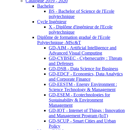
Catalogue 2019 - 2020
Bachelor
BS - Bachelor of Science de l'Ecole
polytechnique
Cycle Ingénieur
X - Diplôme d'ingénieur de l'Ecole
polytechnique
Diplôme de formation gradué de l'Ecole
Polytechnique -MSc&T
GD-AIM - Artificial Intelligence and
Advanced Visual Computing
GD-CYBSEC - Cybersecurity : Threats
and Defenses
GD-DSB - Data Science for Business
GD-EDCF - Economics, Data Analytics
and Corporate Finance
GD-EESTM - Energy Environment :
Science Technology & Management
GD-ESEM - Ecotechnologies for
Sustainability & Environment
Management
GD-IOT - Internet of Things : Innovation
and Management Program (IoT)
GD-SCUP - Smart Cities and Urban
Policy