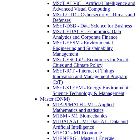
MScT-AI-ViC - Artificial Intelligence and
Advanced Visual Computing
MScT-CTD - Cybersecurity : Threats and
Defenses
MScT-DSB - Data Science for Business
MScT-EDACF - Economics, Data
Analytics and Corporate Finance
MScT-EESM - Environmental
Engineering and Sustainability
Management
MScT-ESCLiP - Economics for Smart
Cities and Climate Policy
MScT-IOT - Internet of Things :
Innovation and Management Program
(IoT)
MScT-STEEM - Energy Environment :
Science Technology & Management
Master (DNM)
M1APPMATH - M1 - Applied
Mathematics and statistics
M1BM - M1 Biomechanics
M1DATAAI - M1 Data AI - Data and
Artificial Intelligence
M1ECO - M1 Economie
M1ENERG - Master 1 Énergie