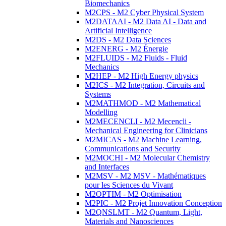
Biomechanics
M2CPS - M2 Cyber Physical System
M2DATAAI - M2 Data AI - Data and
Artificial Intelligence
M2DS - M2 Data Sciences
M2ENERG - M2 Énergie
M2FLUIDS - M2 Fluids - Fluid
Mechanics
M2HEP - M2 High Energy physics
M2ICS - M2 Integration, Circuits and
Systems
M2MATHMOD - M2 Mathematical
Modelling
M2MECENCLI - M2 Mecencli -
Mechanical Engineering for Clinicians
M2MICAS - M2 Machine Learning,
Communications and Security
M2MOCHI - M2 Molecular Chemistry
and Interfaces
M2MSV - M2 MSV - Mathématiques
pour les Sciences du Vivant
M2OPTIM - M2 Optimisation
M2PIC - M2 Projet Innovation Conception
M2QNSLMT - M2 Quantum, Light,
Materials and Nanosciences