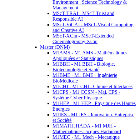
Environment : Science Technology &
Management
MScT-TRAI - MScT-Trust and
Responsible AI
MScT-ViCAI - MScT-Visual Computing
and Creative AI
MScT-XCin - MScT-Extended
Cinematography XCin
Master (DNM)
M1AMS - M1 AMS - Mathématiques
Appliquées et Statistiques
M1BBH - M1 BBH - Biologie,
Biotechnologie et Santé
M1BME - M1 BME - Ingénierie
BioMédicale
M1CHI - M1 CHI - Chimie et Interfaces
M1CPS - M1 CCSN - Maj. CPS -
Système Cyber Physique
M1HEP - M1 HEP - Physique des Hautes
Energies
M1IES - M1 IES - Innovation, Entreprise
et Société
M1MATHJHADA - M1 MJH -
Mathematiques Jacques Hadamard
M1MEC - M1 Mech - Mecanique