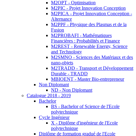
M2OPT - Optimisation
M2PIC - Projet Innovation Conception
M2PICA - Projet Innovation Conception -
Alternance
M2PPF - Physique des Plasmas et de la
Fusion
M2PROBAFI - Mathématiques
Financières : Probabilités et Finance
M2REST - Renewable Energy, Science
and Technology
M2SMNO - Sciences des Matériaux et des
nano-objets
M2TRADD - Transport et Développement
Durable - TRADD
MBIOENT - Master Bio-entrepreneur
Non Diplomant
ND - Non Diplomant
Catalogue 2018 - 2019
Bachelor
BS - Bachelor of Science de l'Ecole
polytechnique
Cycle Ingénieur
X - Diplôme d'ingénieur de l'Ecole
polytechnique
Diplôme de formation gradué de l'Ecole