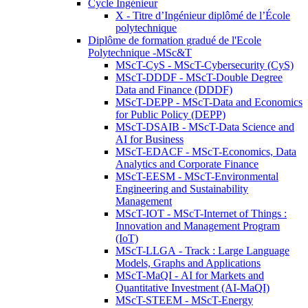
Cycle Ingénieur
X - Titre d’Ingénieur diplômé de l’École
polytechnique
Diplôme de formation gradué de l'Ecole
Polytechnique -MSc&T
MScT-CyS - MScT-Cybersecurity (CyS)
MScT-DDDF - MScT-Double Degree
Data and Finance (DDDF)
MScT-DEPP - MScT-Data and Economics
for Public Policy (DEPP)
MScT-DSAIB - MScT-Data Science and
AI for Business
MScT-EDACF - MScT-Economics, Data
Analytics and Corporate Finance
MScT-EESM - MScT-Environmental
Engineering and Sustainability
Management
MScT-IOT - MScT-Internet of Things :
Innovation and Management Program
(IoT)
MScT-LLGA - Track : Large Language
Models, Graphs and Applications
MScT-MaQI - AI for Markets and
Quantitative Investment (AI-MaQI)
MScT-STEEM - MScT-Energy