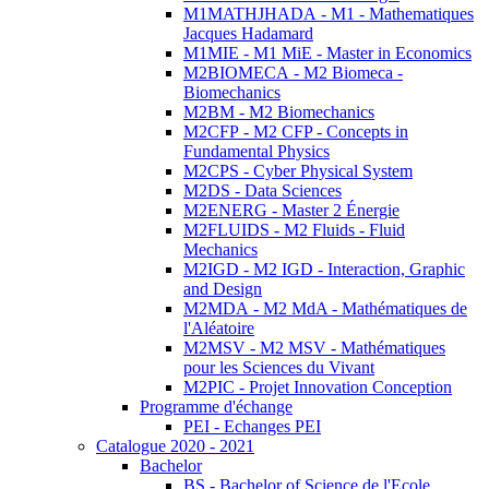
M1MATHJHADA - M1 - Mathematiques
Jacques Hadamard
M1MIE - M1 MiE - Master in Economics
M2BIOMECA - M2 Biomeca -
Biomechanics
M2BM - M2 Biomechanics
M2CFP - M2 CFP - Concepts in
Fundamental Physics
M2CPS - Cyber Physical System
M2DS - Data Sciences
M2ENERG - Master 2 Énergie
M2FLUIDS - M2 Fluids - Fluid
Mechanics
M2IGD - M2 IGD - Interaction, Graphic
and Design
M2MDA - M2 MdA - Mathématiques de
l'Aléatoire
M2MSV - M2 MSV - Mathématiques
pour les Sciences du Vivant
M2PIC - Projet Innovation Conception
Programme d'échange
PEI - Echanges PEI
Catalogue 2020 - 2021
Bachelor
BS - Bachelor of Science de l'Ecole