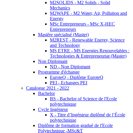
M2SOLIDS - M2 Solids - Solid
Mechanics
M2WAPE - M2 Water, Air, Pollution and
Energy
MSc Entrepreneurs - MSc X-HEC
Entrepreneurs
Mastère spécialisé (Master)
M2REST - Renewable Energy, Science
and Technology
MS ETRE - MS Energies Renouvelables :
Technologies & Entrepreneuriat (Master)
Non Diplomant
ND - Non Diplomant
Programme d'échange
EuroteQ - Diplôme EuroteQ
PEI - Echanges PEI
Catalogue 2021 - 2022
Bachelor
BS - Bachelor of Science de l'Ecole
polytechnique
Cycle Ingénieur
X - Titre d’Ingénieur diplômé de l’École
polytechnique
Diplôme de formation gradué de l'Ecole
Polytechnique -MSc&T