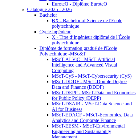
EuroteQ - Diplôme EuroteQ
Catalogue 2025 - 2026
Bachelor
BX - Bachelor of Science de l'Ecole
polytechnique
Cycle Ingénieur
X - Titre d’Ingénieur diplômé de l’École
polytechnique
Diplôme de formation gradué de l'Ecole
Polytechnique -MSc&T
MScT-AI-ViC - MScT-Artificial
Intelligence and Advanced Visual
Computing
MScT-CyS - MScT-Cybersecurity (CyS)
MScT-DDDF - MScT-Double Degree
Data and Finance (DDDF)
MScT-DEPP - MScT-Data and Economics
for Public Policy (DEPP)
MScT-DSAIB - MScT-Data Science and
AI for Business
MScT-EDACF - MScT-Economics, Data
Analytics and Corporate Finance
MScT-EESM - MScT-Environmental
Engineering and Sustainability
Management