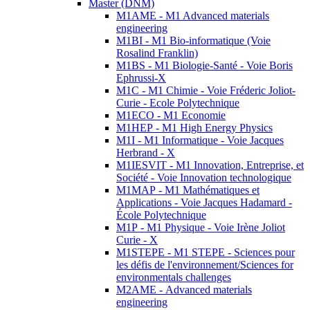
Master (DNM)
M1AME - M1 Advanced materials
engineering
M1BI - M1 Bio-informatique (Voie
Rosalind Franklin)
M1BS - M1 Biologie-Santé - Voie Boris
Ephrussi-X
M1C - M1 Chimie - Voie Fréderic Joliot-
Curie - Ecole Polytechnique
M1ECO - M1 Economie
M1HEP - M1 High Energy Physics
M1I - M1 Informatique - Voie Jacques
Herbrand - X
M1IESVIT - M1 Innovation, Entreprise, et
Société - Voie Innovation technologique
M1MAP - M1 Mathématiques et
Applications - Voie Jacques Hadamard -
École Polytechnique
M1P - M1 Physique - Voie Irène Joliot
Curie - X
M1STEPE - M1 STEPE - Sciences pour
les défis de l'environnement/Sciences for
environmentals challenges
M2AME - Advanced materials
engineering