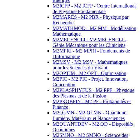
Energies
M2ICFP - M2 ICFP - Centre International
de Physique Fondamentale
M2MARES - M2 PBR - Physique par
Recherche
M2MATHMOD - M2 MM - Modélisation
Mathématique
M2MECENCLI - M2 MECENCLI -
Génie Mécanique pour les Cliniciens
M2MPRI - M2 MPRI - Fondements de
l'Informatique
M2MSV - M2 MSV - Mathématiques
pour les Sciences du Vivant
M2OPTIM - M2 OPT - Optimisation
M2PIC - M2 PIC - Projet, Innovation,
Conception
M2PLASPHYFUS - M2 PPF - Physique
des Plasmas et de la Fusion
M2PROBFIN - M2 PF - Probabilités et
Finance
M2QLMN - M2 QLMN - Quantique,
Lumière, Matériaux et Nanosciences
M2QUANTDEV - M2 QD - Dispositifs
Quantiques
M2SMNO - M2 SMNO - Science des