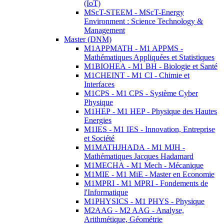
(IoT)
MScT-STEEM - MScT-Energy
Environment : Science Technology &
Management
Master (DNM)
M1APPMATH - M1 APPMS -
Mathématiques Appliquées et Statistiques
M1BIOHEA - M1 BH - Biologie et Santé
M1CHEINT - M1 CI - Chimie et
Interfaces
M1CPS - M1 CPS - Système Cyber
Physique
M1HEP - M1 HEP - Physique des Hautes
Energies
M1IES - M1 IES - Innovation, Entreprise
et Société
M1MATHJHADA - M1 MJH -
Mathématiques Jacques Hadamard
M1MECHA - M1 Mech - Mécanique
M1MIE - M1 MiE - Master en Economie
M1MPRI - M1 MPRI - Fondements de
l'Informatique
M1PHYSICS - M1 PHYS - Physique
M2AAG - M2 AAG - Analyse,
Arithmétique, Géométrie