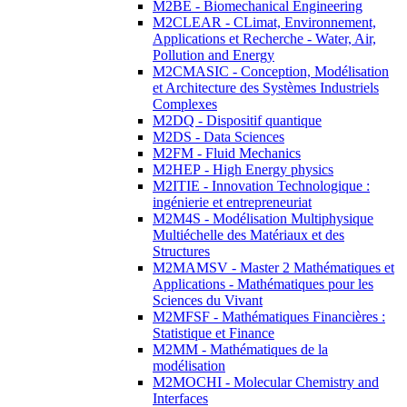
M2BE - Biomechanical Engineering
M2CLEAR - CLimat, Environnement,
Applications et Recherche - Water, Air,
Pollution and Energy
M2CMASIC - Conception, Modélisation
et Architecture des Systèmes Industriels
Complexes
M2DQ - Dispositif quantique
M2DS - Data Sciences
M2FM - Fluid Mechanics
M2HEP - High Energy physics
M2ITIE - Innovation Technologique :
ingénierie et entrepreneuriat
M2M4S - Modélisation Multiphysique
Multiéchelle des Matériaux et des
Structures
M2MAMSV - Master 2 Mathématiques et
Applications - Mathématiques pour les
Sciences du Vivant
M2MFSF - Mathématiques Financières :
Statistique et Finance
M2MM - Mathématiques de la
modélisation
M2MOCHI - Molecular Chemistry and
Interfaces