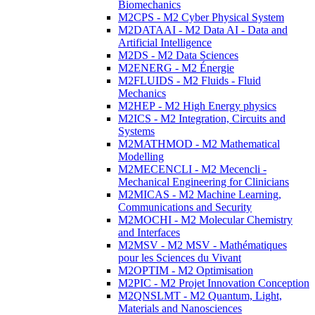
Biomechanics
M2CPS - M2 Cyber Physical System
M2DATAAI - M2 Data AI - Data and
Artificial Intelligence
M2DS - M2 Data Sciences
M2ENERG - M2 Énergie
M2FLUIDS - M2 Fluids - Fluid
Mechanics
M2HEP - M2 High Energy physics
M2ICS - M2 Integration, Circuits and
Systems
M2MATHMOD - M2 Mathematical
Modelling
M2MECENCLI - M2 Mecencli -
Mechanical Engineering for Clinicians
M2MICAS - M2 Machine Learning,
Communications and Security
M2MOCHI - M2 Molecular Chemistry
and Interfaces
M2MSV - M2 MSV - Mathématiques
pour les Sciences du Vivant
M2OPTIM - M2 Optimisation
M2PIC - M2 Projet Innovation Conception
M2QNSLMT - M2 Quantum, Light,
Materials and Nanosciences