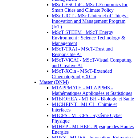
MScT-ESCLiP - MScT-Economics for
Smart Cities and Climate Policy
MScT-IOT - MScT-Internet of Things :
Innovation and Management Program
(IoT)
MScT-STEEM - MScT-Energy
Environment : Science Technology &
Management
MScT-TRAI - MScT-Trust and
Responsible AI
MScT-ViCAI - MScT-Visual Computing
and Creative AI
MScT-XCin - MScT-Extended
Cinematography XCin
Master (DNM)
M1APPMATH - M1 APPMS -
Mathématiques Appliquées et Statistiques
M1BIOHEA - M1 BH - Biologie et Santé
M1CHEINT - M1 CI - Chimie et
Interfaces
M1CPS - M1 CPS - Système Cyber
Physique
M1HEP - M1 HEP - Physique des Hautes
Energies
M1IES - M1 IES - Innovation, Entreprise