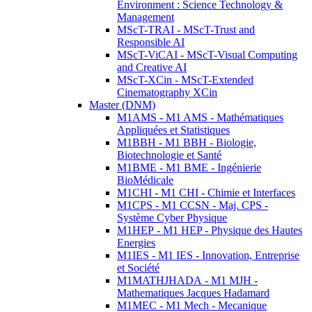
Environment : Science Technology &
Management
MScT-TRAI - MScT-Trust and
Responsible AI
MScT-ViCAI - MScT-Visual Computing
and Creative AI
MScT-XCin - MScT-Extended
Cinematography XCin
Master (DNM)
M1AMS - M1 AMS - Mathématiques
Appliquées et Statistiques
M1BBH - M1 BBH - Biologie,
Biotechnologie et Santé
M1BME - M1 BME - Ingénierie
BioMédicale
M1CHI - M1 CHI - Chimie et Interfaces
M1CPS - M1 CCSN - Maj. CPS -
Système Cyber Physique
M1HEP - M1 HEP - Physique des Hautes
Energies
M1IES - M1 IES - Innovation, Entreprise
et Société
M1MATHJHADA - M1 MJH -
Mathematiques Jacques Hadamard
M1MEC - M1 Mech - Mecanique