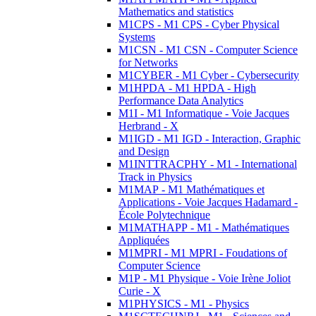
Mathematics and statistics
M1CPS - M1 CPS - Cyber Physical
Systems
M1CSN - M1 CSN - Computer Science
for Networks
M1CYBER - M1 Cyber - Cybersecurity
M1HPDA - M1 HPDA - High
Performance Data Analytics
M1I - M1 Informatique - Voie Jacques
Herbrand - X
M1IGD - M1 IGD - Interaction, Graphic
and Design
M1INTTRACPHY - M1 - International
Track in Physics
M1MAP - M1 Mathématiques et
Applications - Voie Jacques Hadamard -
École Polytechnique
M1MATHAPP - M1 - Mathématiques
Appliquées
M1MPRI - M1 MPRI - Foudations of
Computer Science
M1P - M1 Physique - Voie Irène Joliot
Curie - X
M1PHYSICS - M1 - Physics