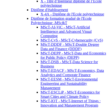
X - Titre d’Ingénieur diplômé de l’École
polytechnique
Diplôme d'établissement
X-4A - Diplôme de l'Ecole polytechnique
Diplôme de formation gradué de l'Ecole
Polytechnique -MSc&T
MScT-AI-ViC - MScT-Artificial
Intelligence and Advanced Visual
Computing
MScT-CyS - MScT-Cybersecurity (CyS)
MScT-DDDF - MScT-Double Degree
Data and Finance (DDDF)
MScT-DEPP - MScT-Data and Economics
for Public Policy (DEPP)
MScT-DSB - MScT-Data Science for
Business
MScT-EDACF - MScT-Economics, Data
Analytics and Corporate Finance
MScT-EESM - MScT-Environmental
Engineering and Sustainability
Management
MScT-ESCLiP - MScT-Economics for
Smart Cities and Climate Policy
MScT-IOT - MScT-Internet of Things :
Innovation and Management Program