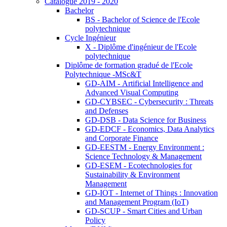
Catalogue 2019 - 2020
Bachelor
BS - Bachelor of Science de l'Ecole
polytechnique
Cycle Ingénieur
X - Diplôme d'ingénieur de l'Ecole
polytechnique
Diplôme de formation gradué de l'Ecole
Polytechnique -MSc&T
GD-AIM - Artificial Intelligence and
Advanced Visual Computing
GD-CYBSEC - Cybersecurity : Threats
and Defenses
GD-DSB - Data Science for Business
GD-EDCF - Economics, Data Analytics
and Corporate Finance
GD-EESTM - Energy Environment :
Science Technology & Management
GD-ESEM - Ecotechnologies for
Sustainability & Environment
Management
GD-IOT - Internet of Things : Innovation
and Management Program (IoT)
GD-SCUP - Smart Cities and Urban
Policy