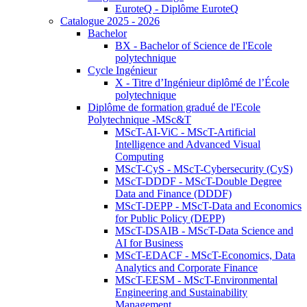
EuroteQ - Diplôme EuroteQ
Catalogue 2025 - 2026
Bachelor
BX - Bachelor of Science de l'Ecole
polytechnique
Cycle Ingénieur
X - Titre d’Ingénieur diplômé de l’École
polytechnique
Diplôme de formation gradué de l'Ecole
Polytechnique -MSc&T
MScT-AI-ViC - MScT-Artificial
Intelligence and Advanced Visual
Computing
MScT-CyS - MScT-Cybersecurity (CyS)
MScT-DDDF - MScT-Double Degree
Data and Finance (DDDF)
MScT-DEPP - MScT-Data and Economics
for Public Policy (DEPP)
MScT-DSAIB - MScT-Data Science and
AI for Business
MScT-EDACF - MScT-Economics, Data
Analytics and Corporate Finance
MScT-EESM - MScT-Environmental
Engineering and Sustainability
Management