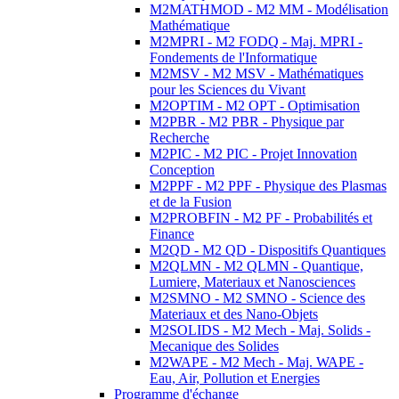
M2MATHMOD - M2 MM - Modélisation
Mathématique
M2MPRI - M2 FODQ - Maj. MPRI -
Fondements de l'Informatique
M2MSV - M2 MSV - Mathématiques
pour les Sciences du Vivant
M2OPTIM - M2 OPT - Optimisation
M2PBR - M2 PBR - Physique par
Recherche
M2PIC - M2 PIC - Projet Innovation
Conception
M2PPF - M2 PPF - Physique des Plasmas
et de la Fusion
M2PROBFIN - M2 PF - Probabilités et
Finance
M2QD - M2 QD - Dispositifs Quantiques
M2QLMN - M2 QLMN - Quantique,
Lumiere, Materiaux et Nanosciences
M2SMNO - M2 SMNO - Science des
Materiaux et des Nano-Objets
M2SOLIDS - M2 Mech - Maj. Solids -
Mecanique des Solides
M2WAPE - M2 Mech - Maj. WAPE -
Eau, Air, Pollution et Energies
Programme d'échange