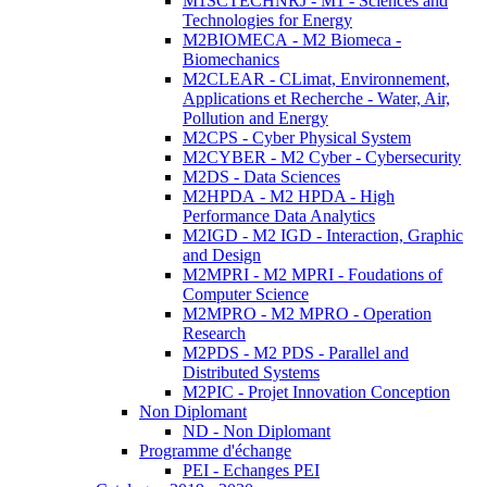
M1SCTECHNRJ - M1 - Sciences and
Technologies for Energy
M2BIOMECA - M2 Biomeca -
Biomechanics
M2CLEAR - CLimat, Environnement,
Applications et Recherche - Water, Air,
Pollution and Energy
M2CPS - Cyber Physical System
M2CYBER - M2 Cyber - Cybersecurity
M2DS - Data Sciences
M2HPDA - M2 HPDA - High
Performance Data Analytics
M2IGD - M2 IGD - Interaction, Graphic
and Design
M2MPRI - M2 MPRI - Foudations of
Computer Science
M2MPRO - M2 MPRO - Operation
Research
M2PDS - M2 PDS - Parallel and
Distributed Systems
M2PIC - Projet Innovation Conception
Non Diplomant
ND - Non Diplomant
Programme d'échange
PEI - Echanges PEI