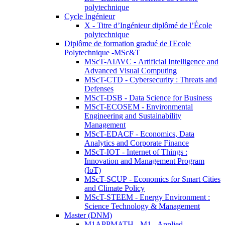
polytechnique
Cycle Ingénieur
X - Titre d’Ingénieur diplômé de l’École
polytechnique
Diplôme de formation gradué de l'Ecole
Polytechnique -MSc&T
MScT-AIAVC - Artificial Intelligence and
Advanced Visual Computing
MScT-CTD - Cybersecurity : Threats and
Defenses
MScT-DSB - Data Science for Business
MScT-ECOSEM - Environmental
Engineering and Sustainability
Management
MScT-EDACF - Economics, Data
Analytics and Corporate Finance
MScT-IOT - Internet of Things :
Innovation and Management Program
(IoT)
MScT-SCUP - Economics for Smart Cities
and Climate Policy
MScT-STEEM - Energy Environment :
Science Technology & Management
Master (DNM)
M1APPMATH - M1 - Applied