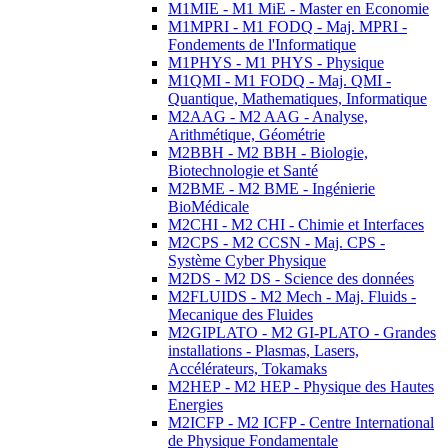
M1MIE - M1 MiE - Master en Economie
M1MPRI - M1 FODQ - Maj. MPRI -
Fondements de l'Informatique
M1PHYS - M1 PHYS - Physique
M1QMI - M1 FODQ - Maj. QMI -
Quantique, Mathematiques, Informatique
M2AAG - M2 AAG - Analyse,
Arithmétique, Géométrie
M2BBH - M2 BBH - Biologie,
Biotechnologie et Santé
M2BME - M2 BME - Ingénierie
BioMédicale
M2CHI - M2 CHI - Chimie et Interfaces
M2CPS - M2 CCSN - Maj. CPS -
Système Cyber Physique
M2DS - M2 DS - Science des données
M2FLUIDS - M2 Mech - Maj. Fluids -
Mecanique des Fluides
M2GIPLATO - M2 GI-PLATO - Grandes
installations - Plasmas, Lasers,
Accélérateurs, Tokamaks
M2HEP - M2 HEP - Physique des Hautes
Energies
M2ICFP - M2 ICFP - Centre International
de Physique Fondamentale