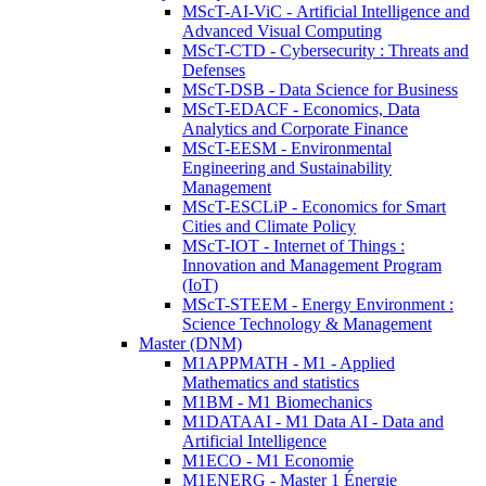
MScT-AI-ViC - Artificial Intelligence and
Advanced Visual Computing
MScT-CTD - Cybersecurity : Threats and
Defenses
MScT-DSB - Data Science for Business
MScT-EDACF - Economics, Data
Analytics and Corporate Finance
MScT-EESM - Environmental
Engineering and Sustainability
Management
MScT-ESCLiP - Economics for Smart
Cities and Climate Policy
MScT-IOT - Internet of Things :
Innovation and Management Program
(IoT)
MScT-STEEM - Energy Environment :
Science Technology & Management
Master (DNM)
M1APPMATH - M1 - Applied
Mathematics and statistics
M1BM - M1 Biomechanics
M1DATAAI - M1 Data AI - Data and
Artificial Intelligence
M1ECO - M1 Economie
M1ENERG - Master 1 Énergie