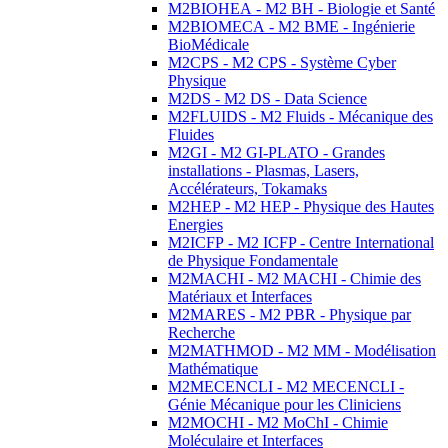
M2BIOHEA - M2 BH - Biologie et Santé
M2BIOMECA - M2 BME - Ingénierie
BioMédicale
M2CPS - M2 CPS - Système Cyber
Physique
M2DS - M2 DS - Data Science
M2FLUIDS - M2 Fluids - Mécanique des
Fluides
M2GI - M2 GI-PLATO - Grandes
installations - Plasmas, Lasers,
Accélérateurs, Tokamaks
M2HEP - M2 HEP - Physique des Hautes
Energies
M2ICFP - M2 ICFP - Centre International
de Physique Fondamentale
M2MACHI - M2 MACHI - Chimie des
Matériaux et Interfaces
M2MARES - M2 PBR - Physique par
Recherche
M2MATHMOD - M2 MM - Modélisation
Mathématique
M2MECENCLI - M2 MECENCLI -
Génie Mécanique pour les Cliniciens
M2MOCHI - M2 MoChI - Chimie
Moléculaire et Interfaces