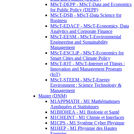
MScT-DEPP - MScT-Data and Economics
for Public Policy (DEPP)
MScT-DSB - MScT-Data Science for
Business
MScT-EDACF - MScT-Economics, Data
Analytics and Corporate Finance
MScT-EESM - MScT-Environmental
Engineering and Sustainability
Management
MScT-ESCLiP - MScT-Economics for
Smart Cities and Climate Policy
MScT-IOT - MScT-Internet of Things :
Innovation and Management Program
(IoT)
MScT-STEEM - MScT-Energy
Environment : Science Technology &
Management
Master (DNM)
M1APPMATH - M1 Mathématiques
Appliquées et Statistiques
M1BIOHEA - M1 Biologie et Santé
M1CHEINT - M1 Chimie et Interfaces
M1CPS - M1 Système Cyber Physique
M1HEP - M1 Physique des Hautes
Energies