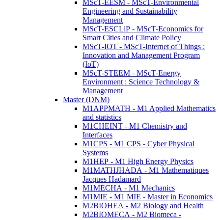
MScT-EESM - MScT-Environmental
Engineering and Sustainability
Management
MScT-ESCLiP - MScT-Economics for
Smart Cities and Climate Policy
MScT-IOT - MScT-Internet of Things :
Innovation and Management Program
(IoT)
MScT-STEEM - MScT-Energy
Environment : Science Technology &
Management
Master (DNM)
M1APPMATH - M1 Applied Mathematics
and statistics
M1CHEINT - M1 Chemistry and
Interfaces
M1CPS - M1 CPS - Cyber Physical
Systems
M1HEP - M1 High Energy Physics
M1MATHJHADA - M1 Mathematiques
Jacques Hadamard
M1MECHA - M1 Mechanics
M1MIE - M1 MIE - Master in Economics
M2BIOHEA - M2 Biology and Health
M2BIOMECA - M2 Biomeca -