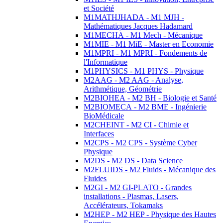
et Société
M1MATHJHADA - M1 MJH -
Mathématiques Jacques Hadamard
M1MECHA - M1 Mech - Mécanique
M1MIE - M1 MiE - Master en Economie
M1MPRI - M1 MPRI - Fondements de
l'Informatique
M1PHYSICS - M1 PHYS - Physique
M2AAG - M2 AAG - Analyse,
Arithmétique, Géométrie
M2BIOHEA - M2 BH - Biologie et Santé
M2BIOMECA - M2 BME - Ingénierie
BioMédicale
M2CHEINT - M2 CI - Chimie et
Interfaces
M2CPS - M2 CPS - Système Cyber
Physique
M2DS - M2 DS - Data Science
M2FLUIDS - M2 Fluids - Mécanique des
Fluides
M2GI - M2 GI-PLATO - Grandes
installations - Plasmas, Lasers,
Accélérateurs, Tokamaks
M2HEP - M2 HEP - Physique des Hautes