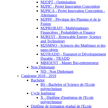
M2OPT - Optimisation
M2PIC - Projet Innovation Conception
M2PICA - Projet Innovation Conception -
Alternance
M2PPF - Physique des Plasmas et de la
Fusion
M2PROBAFI - Mathématiques
Financières : Probabilités et Finance
M2REST - Renewable Energy, Science
and Technology
M2SMNO - Sciences des Matériaux et des
nano-objets
M2TRADD - Transport et Développement
Durable - TRADD
MBIOENT - Master Bio-entrepreneur
Non Diplomant
ND - Non Diplomant
Catalogue 2018 - 2019
Bachelor
BS - Bachelor of Science de l'Ecole
polytechnique
Cycle Ingénieur
X - Diplôme d'ingénieur de l'Ecole
polytechnique
Diplôme de formation gradué de l'Ecole