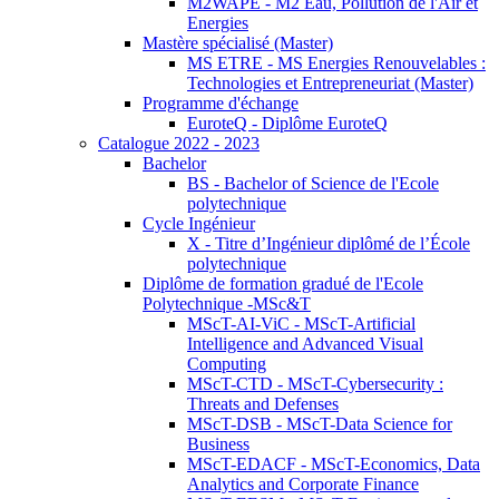
M2WAPE - M2 Eau, Pollution de l'Air et
Energies
Mastère spécialisé (Master)
MS ETRE - MS Energies Renouvelables :
Technologies et Entrepreneuriat (Master)
Programme d'échange
EuroteQ - Diplôme EuroteQ
Catalogue 2022 - 2023
Bachelor
BS - Bachelor of Science de l'Ecole
polytechnique
Cycle Ingénieur
X - Titre d’Ingénieur diplômé de l’École
polytechnique
Diplôme de formation gradué de l'Ecole
Polytechnique -MSc&T
MScT-AI-ViC - MScT-Artificial
Intelligence and Advanced Visual
Computing
MScT-CTD - MScT-Cybersecurity :
Threats and Defenses
MScT-DSB - MScT-Data Science for
Business
MScT-EDACF - MScT-Economics, Data
Analytics and Corporate Finance