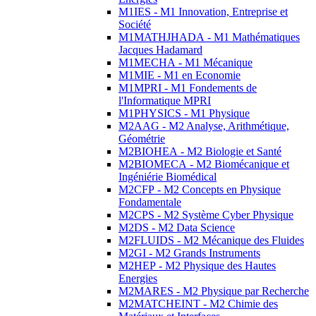
M1IES - M1 Innovation, Entreprise et
Société
M1MATHJHADA - M1 Mathématiques
Jacques Hadamard
M1MECHA - M1 Mécanique
M1MIE - M1 en Economie
M1MPRI - M1 Fondements de
l'Informatique MPRI
M1PHYSICS - M1 Physique
M2AAG - M2 Analyse, Arithmétique,
Géométrie
M2BIOHEA - M2 Biologie et Santé
M2BIOMECA - M2 Biomécanique et
Ingéniérie Biomédical
M2CFP - M2 Concepts en Physique
Fondamentale
M2CPS - M2 Système Cyber Physique
M2DS - M2 Data Science
M2FLUIDS - M2 Mécanique des Fluides
M2GI - M2 Grands Instruments
M2HEP - M2 Physique des Hautes
Energies
M2MARES - M2 Physique par Recherche
M2MATCHEINT - M2 Chimie des