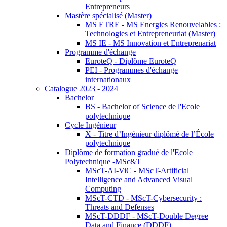
Entrepreneurs
Mastère spécialisé (Master)
MS ETRE - MS Energies Renouvelables :
Technologies et Entrepreneuriat (Master)
MS IE - MS Innovation et Entreprenariat
Programme d'échange
EuroteQ - Diplôme EuroteQ
PEI - Programmes d'échange
internationaux
Catalogue 2023 - 2024
Bachelor
BS - Bachelor of Science de l'Ecole
polytechnique
Cycle Ingénieur
X - Titre d’Ingénieur diplômé de l’École
polytechnique
Diplôme de formation gradué de l'Ecole
Polytechnique -MSc&T
MScT-AI-ViC - MScT-Artificial
Intelligence and Advanced Visual
Computing
MScT-CTD - MScT-Cybersecurity :
Threats and Defenses
MScT-DDDF - MScT-Double Degree
Data and Finance (DDDF)