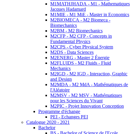
M1MATHJHADA - M1 - Mathematiques
Jacques Hadamard
M1MIE - M1 MiE - Master in Economics
M2BIOMECA - M2 Biomeca -
Biomechanics
M2BM - M2 Biomechanics
M2CFP - M2 CFP - Concepts in
Fundamental Physics
M2CPS - Cyber Physical System
M2DS - Data Sciences
M2ENERG - Master 2 Énergie
M2FLUIDS - M2 Fluids - Fluid
Mechanics
M2IGD - M2 IGD - Interaction, Graphic
and Design
M2MDA - M2 MdA - Mathématiques de
l'Aléatoire
M2MSV - M2 MSV - Mathématiques
pour les Sciences du Vivant
M2PIC - Projet Innovation Conception
Programme d'échange
PEI - Echanges PEI
Catalogue 2020 - 2021
Bachelor
BS - Bachelor of Science de l'Ecole