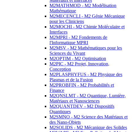
Matériaux et Interfaces
M2MATHMOD - M2 Modélisation
Mathématique
M2MECENCLI - M2 Génie Mécanique
pour les Cliniciens
M2MOCHI - M2 Chimie Moléculaire et
Interfaces
M2MPRI - M2 Fondements de
l'Informatique MPRI
M2MSV - M2 Mathématiques pour les
Sciences du Vivant
M2OPTIM - M2 Optimisation
M2PIC - M2 Projet, Innovation,
Conception
M2PLASPHYFUS - M2 Physique des
Plasmas et de la Fusion
M2PROBFIN - M2 Probabilités et
Finance
M2QNSLMT - M2 Quantique, Lumière,
Matériaux et Nanosciences
M2QUANTDEV - M2 Dispositifs
Quantiques
M2SMNO - M2 Science des Matériaux et
des Nano-Objets
M2SOLIDS - M2 Mécanique des Solides