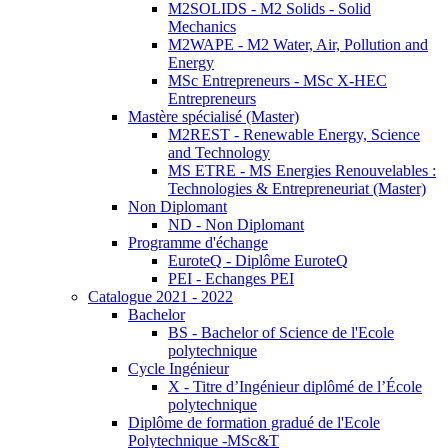
M2SOLIDS - M2 Solids - Solid
Mechanics
M2WAPE - M2 Water, Air, Pollution and
Energy
MSc Entrepreneurs - MSc X-HEC
Entrepreneurs
Mastère spécialisé (Master)
M2REST - Renewable Energy, Science
and Technology
MS ETRE - MS Energies Renouvelables :
Technologies & Entrepreneuriat (Master)
Non Diplomant
ND - Non Diplomant
Programme d'échange
EuroteQ - Diplôme EuroteQ
PEI - Echanges PEI
Catalogue 2021 - 2022
Bachelor
BS - Bachelor of Science de l'Ecole
polytechnique
Cycle Ingénieur
X - Titre d’Ingénieur diplômé de l’École
polytechnique
Diplôme de formation gradué de l'Ecole
Polytechnique -MSc&T