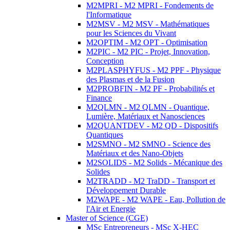
M2MPRI - M2 MPRI - Fondements de
l'Informatique
M2MSV - M2 MSV - Mathématiques
pour les Sciences du Vivant
M2OPTIM - M2 OPT - Optimisation
M2PIC - M2 PIC - Projet, Innovation,
Conception
M2PLASPHYFUS - M2 PPF - Physique
des Plasmas et de la Fusion
M2PROBFIN - M2 PF - Probabilités et
Finance
M2QLMN - M2 QLMN - Quantique,
Lumière, Matériaux et Nanosciences
M2QUANTDEV - M2 QD - Dispositifs
Quantiques
M2SMNO - M2 SMNO - Science des
Matériaux et des Nano-Objets
M2SOLIDS - M2 Solids - Mécanique des
Solides
M2TRADD - M2 TraDD - Transport et
Développement Durable
M2WAPE - M2 WAPE - Eau, Pollution de
l'Air et Energie
Master of Science (CGE)
MSc Entrepreneurs - MSc X-HEC