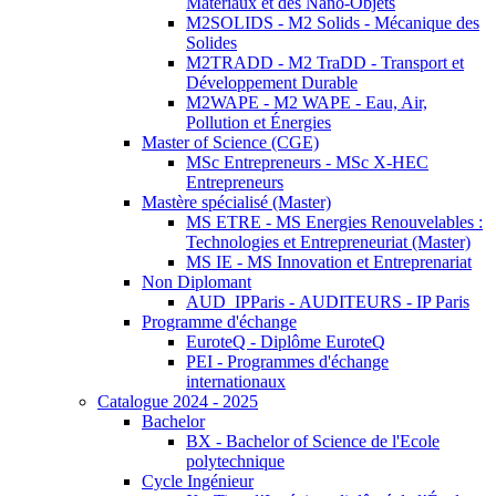
Matériaux et des Nano-Objets
M2SOLIDS - M2 Solids - Mécanique des
Solides
M2TRADD - M2 TraDD - Transport et
Développement Durable
M2WAPE - M2 WAPE - Eau, Air,
Pollution et Énergies
Master of Science (CGE)
MSc Entrepreneurs - MSc X-HEC
Entrepreneurs
Mastère spécialisé (Master)
MS ETRE - MS Energies Renouvelables :
Technologies et Entrepreneuriat (Master)
MS IE - MS Innovation et Entreprenariat
Non Diplomant
AUD_IPParis - AUDITEURS - IP Paris
Programme d'échange
EuroteQ - Diplôme EuroteQ
PEI - Programmes d'échange
internationaux
Catalogue 2024 - 2025
Bachelor
BX - Bachelor of Science de l'Ecole
polytechnique
Cycle Ingénieur