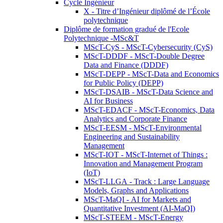
Cycle Ingénieur
X - Titre d’Ingénieur diplômé de l’École
polytechnique
Diplôme de formation gradué de l'Ecole
Polytechnique -MSc&T
MScT-CyS - MScT-Cybersecurity (CyS)
MScT-DDDF - MScT-Double Degree
Data and Finance (DDDF)
MScT-DEPP - MScT-Data and Economics
for Public Policy (DEPP)
MScT-DSAIB - MScT-Data Science and
AI for Business
MScT-EDACF - MScT-Economics, Data
Analytics and Corporate Finance
MScT-EESM - MScT-Environmental
Engineering and Sustainability
Management
MScT-IOT - MScT-Internet of Things :
Innovation and Management Program
(IoT)
MScT-LLGA - Track : Large Language
Models, Graphs and Applications
MScT-MaQI - AI for Markets and
Quantitative Investment (AI-MaQI)
MScT-STEEM - MScT-Energy