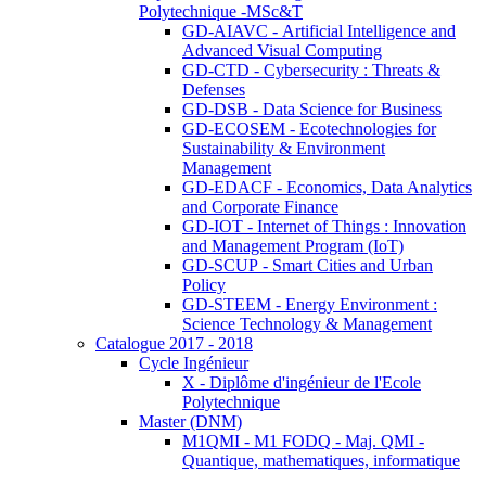
Polytechnique -MSc&T
GD-AIAVC - Artificial Intelligence and
Advanced Visual Computing
GD-CTD - Cybersecurity : Threats &
Defenses
GD-DSB - Data Science for Business
GD-ECOSEM - Ecotechnologies for
Sustainability & Environment
Management
GD-EDACF - Economics, Data Analytics
and Corporate Finance
GD-IOT - Internet of Things : Innovation
and Management Program (IoT)
GD-SCUP - Smart Cities and Urban
Policy
GD-STEEM - Energy Environment :
Science Technology & Management
Catalogue 2017 - 2018
Cycle Ingénieur
X - Diplôme d'ingénieur de l'Ecole
Polytechnique
Master (DNM)
M1QMI - M1 FODQ - Maj. QMI -
Quantique, mathematiques, informatique