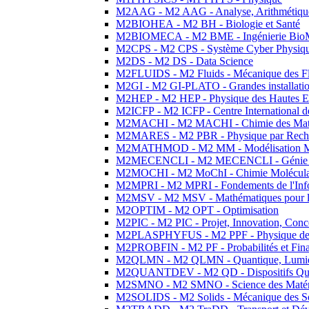
M2AAG - M2 AAG - Analyse, Arithmétique
M2BIOHEA - M2 BH - Biologie et Santé
M2BIOMECA - M2 BME - Ingénierie BioM
M2CPS - M2 CPS - Système Cyber Physiq
M2DS - M2 DS - Data Science
M2FLUIDS - M2 Fluids - Mécanique des Fl
M2GI - M2 GI-PLATO - Grandes installation
M2HEP - M2 HEP - Physique des Hautes E
M2ICFP - M2 ICFP - Centre International 
M2MACHI - M2 MACHI - Chimie des Matéri
M2MARES - M2 PBR - Physique par Rech
M2MATHMOD - M2 MM - Modélisation M
M2MECENCLI - M2 MECENCLI - Génie Méc
M2MOCHI - M2 MoChI - Chimie Moléculaire
M2MPRI - M2 MPRI - Fondements de l'Inf
M2MSV - M2 MSV - Mathématiques pour le
M2OPTIM - M2 OPT - Optimisation
M2PIC - M2 PIC - Projet, Innovation, Conc
M2PLASPHYFUS - M2 PPF - Physique des P
M2PROBFIN - M2 PF - Probabilités et Fin
M2QLMN - M2 QLMN - Quantique, Lumière
M2QUANTDEV - M2 QD - Dispositifs Qua
M2SMNO - M2 SMNO - Science des Matéri
M2SOLIDS - M2 Solids - Mécanique des So