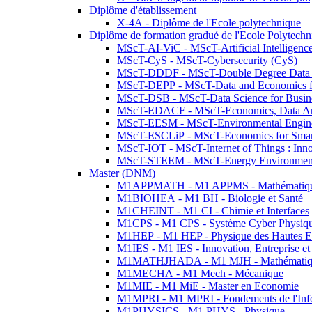
Diplôme d'établissement
X-4A - Diplôme de l'Ecole polytechnique
Diplôme de formation gradué de l'Ecole Polytec
MScT-AI-ViC - MScT-Artificial Intelligen
MScT-CyS - MScT-Cybersecurity (CyS)
MScT-DDDF - MScT-Double Degree Data 
MScT-DEPP - MScT-Data and Economics fo
MScT-DSB - MScT-Data Science for Busin
MScT-EDACF - MScT-Economics, Data Anal
MScT-EESM - MScT-Environmental Enginee
MScT-ESCLiP - MScT-Economics for Smart 
MScT-IOT - MScT-Internet of Things : Inn
MScT-STEEM - MScT-Energy Environment 
Master (DNM)
M1APPMATH - M1 APPMS - Mathématiques A
M1BIOHEA - M1 BH - Biologie et Santé
M1CHEINT - M1 CI - Chimie et Interfaces
M1CPS - M1 CPS - Système Cyber Physiq
M1HEP - M1 HEP - Physique des Hautes E
M1IES - M1 IES - Innovation, Entreprise et
M1MATHJHADA - M1 MJH - Mathématiqu
M1MECHA - M1 Mech - Mécanique
M1MIE - M1 MiE - Master en Economie
M1MPRI - M1 MPRI - Fondements de l'Inf
M1PHYSICS - M1 PHYS - Physique