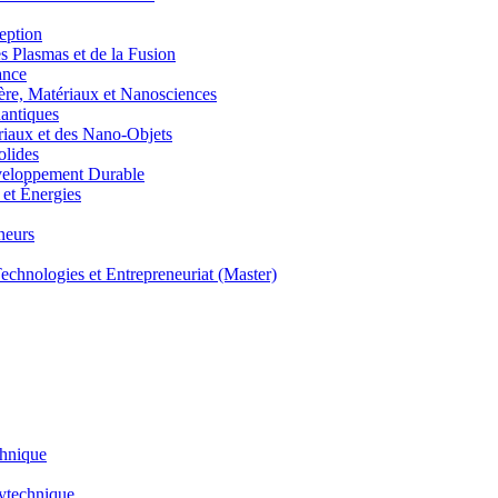
eption
lasmas et de la Fusion
ance
, Matériaux et Nanosciences
ntiques
aux et des Nano-Objets
lides
eloppement Durable
et Énergies
neurs
hnologies et Entrepreneuriat (Master)
chnique
lytechnique