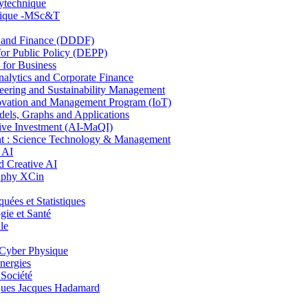
lytechnique
hnique -MSc&T
and Finance (DDDF)
r Public Policy (DEPP)
for Business
ytics and Corporate Finance
ring and Sustainability Management
ovation and Management Program (IoT)
ls, Graphs and Applications
ive Investment (AI-MaQI)
: Science Technology & Management
 AI
 Creative AI
aphy XCin
es et Statistiques
ie et Santé
le
Cyber Physique
nergies
 Société
es Jacques Hadamard