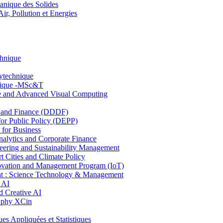
nique des Solides
, Pollution et Energies
chnique
lytechnique
hnique -MSc&T
ce and Advanced Visual Computing
and Finance (DDDF)
r Public Policy (DEPP)
for Business
ytics and Corporate Finance
ring and Sustainability Management
Cities and Climate Policy
ovation and Management Program (IoT)
: Science Technology & Management
 AI
 Creative AI
aphy XCin
ppliquées et Statistiques