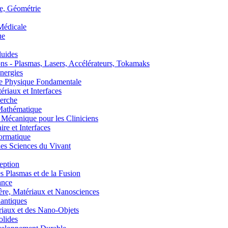
, Géométrie
édicale
ue
uides
s - Plasmas, Lasers, Accélérateurs, Tokamaks
nergies
de Physique Fondamentale
aux et Interfaces
erche
athématique
anique pour les Cliniciens
 et Interfaces
ormatique
s Sciences du Vivant
eption
lasmas et de la Fusion
ance
, Matériaux et Nanosciences
ntiques
aux et des Nano-Objets
lides