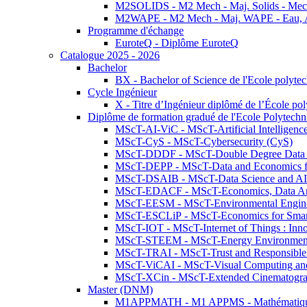
M2SOLIDS - M2 Mech - Maj. Solids - Meca
M2WAPE - M2 Mech - Maj. WAPE - Eau, Air
Programme d'échange
EuroteQ - Diplôme EuroteQ
Catalogue 2025 - 2026
Bachelor
BX - Bachelor of Science de l'Ecole polyte
Cycle Ingénieur
X - Titre d’Ingénieur diplômé de l’École po
Diplôme de formation gradué de l'Ecole Polytec
MScT-AI-ViC - MScT-Artificial Intelligen
MScT-CyS - MScT-Cybersecurity (CyS)
MScT-DDDF - MScT-Double Degree Data 
MScT-DEPP - MScT-Data and Economics fo
MScT-DSAIB - MScT-Data Science and AI 
MScT-EDACF - MScT-Economics, Data Anal
MScT-EESM - MScT-Environmental Enginee
MScT-ESCLiP - MScT-Economics for Smart 
MScT-IOT - MScT-Internet of Things : Inn
MScT-STEEM - MScT-Energy Environment 
MScT-TRAI - MScT-Trust and Responsible
MScT-ViCAI - MScT-Visual Computing and
MScT-XCin - MScT-Extended Cinematogr
Master (DNM)
M1APPMATH - M1 APPMS - Mathématiques A