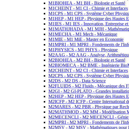
M1BIOHEA - M1 BH - Biologie et Santé
M1CHEINT - M1 CI - Chimie et Interfaces
M1CPS - M1 CPS - Système Cyber Physiq
M1HEP - M1 HEP - Physique des Hautes E
M1IES - M1 IES - Innovation, Entreprise et
M1MATHJHADA - M1 MJH - Mathématiqu
M1MECHA - M1 Mech - Mécanique
M1MIE - M1 MiE - Master en Economie
M1MPRI - M1 MPRI - Fondements de l'Inf
M1PHYSICS - M1 PHYS - Physique
M2AAG - M2 AAG - Analyse, Arithmétique
M2BIOHEA - M2 BH - Biologie et Santé
M2BIOMECA - M2 BME - Ingénierie BioM
M2CHEINT - M2 CI - Chimie et Interfaces
M2CPS - M2 CPS - Système Cyber Physiq
M2DS - M2 DS - Data Science
M2FLUIDS - M2 Fluids - Mécanique des Fl
M2GI - M2 GI-PLATO - Grandes installation
M2HEP - M2 HEP - Physique des Hautes E
M2ICFP - M2 ICFP - Centre International 
M2MARES - M2 PBR - Physique par Rech
M2MATHMOD - M2 MM - Modélisation M
M2MECENCLI - M2 MECENCLI - Génie Méc
M2MPRI - M2 MPRI - Fondements de l'Inf
M2MSV - M2 MSV - Mathématiques pour le