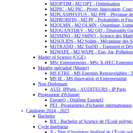
M2OPTIM - M2 OPT - Optimisation
M2PIC - M2 PIC - Projet, Innovation, Conc
M2PLASPHYFUS - M2 PPF - Physique des P
M2PROBFIN - M2 PF - Probabilités et Fin
M2QLMN - M2 QLMN - Quantique, Lumière
M2QUANTDEV - M2 QD - Dispositifs Qua
M2SMNO - M2 SMNO - Science des Matéri
M2SOLIDS - M2 Solids - Mécanique des So
M2TRADD - M2 TraDD - Transport et Dév
M2WAPE - M2 WAPE - Eau, Air, Pollution 
Master of Science (CGE)
MSc Entrepreneurs - MSc X-HEC Entrepre
Mastère spécialisé (Master)
MS ETRE - MS Energies Renouvelables : Tec
MS IE - MS Innovation et Entreprenariat
Non Diplomant
AUD_IPParis - AUDITEURS - IP Paris
Programme d'échange
EuroteQ - Diplôme EuroteQ
PEI - Programmes d'échange internationaux
Catalogue 2024 - 2025
Bachelor
BX - Bachelor of Science de l'Ecole polyte
Cycle Ingénieur
X - Titre d’Ingénieur diplômé de l’École po