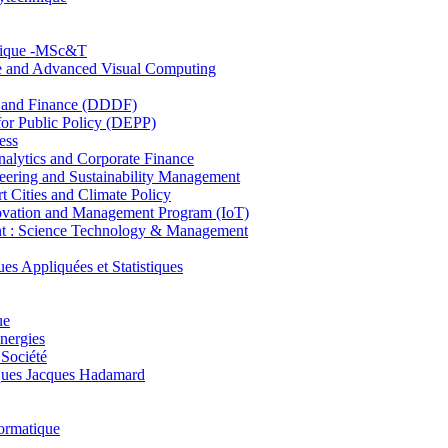
hnique -MSc&T
ce and Advanced Visual Computing
and Finance (DDDF)
r Public Policy (DEPP)
ess
ytics and Corporate Finance
ring and Sustainability Management
Cities and Climate Policy
ovation and Management Program (IoT)
: Science Technology & Management
ppliquées et Statistiques
ue
nergies
 Société
es Jacques Hadamard
ormatique