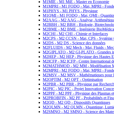
M1MIE - M1 MiE - Master en Economie
M1MPRI - M1 FODQ - Maj. MPRI - Fondeme
M1PHYS - M1 PHYS - Physique
M1QMI - M1 FODQ - Maj. QMI - Quantique
M2AAG - M2 AAG - Analyse, Arithmétique
M2BBH - M2 BBH - Biologie, Biotechnolog
M2BME - M2 BME - Ingénierie BioMédica
M2CHI - M2 CHI - Chimie et Interfaces
M2CPS - M2 CCSN - Maj. CPS - Système 
M2DS - M2 DS - Science des données
M2FLUIDS - M2 Mech - Maj. Fluids - Meca
M2GIPLATO - M2 GI-PLATO - Grandes instal
M2HEP - M2 HEP - Physique des Hautes E
M2ICFP - M2 ICFP - Centre International 
M2MATHMOD - M2 MM - Modélisation M
M2MPRI - M2 FODQ - Maj. MPRI - Fondeme
M2MSV - M2 MSV - Mathématiques pour le
M2OPTIM - M2 OPT - Optimisation
M2PBR - M2 PBR - Physique par Recherc
M2PIC - M2 PIC - Projet Innovation Conce
M2PPF - M2 PPF - Physique des Plasmas et
M2PROBFIN - M2 PF - Probabilités et Fin
M2QD - M2 QD - Dispositifs Quantiques
M2QLMN - M2 QLMN - Quantique, Lumiere
M2SMNO - M2 SMNO - Science des Materi