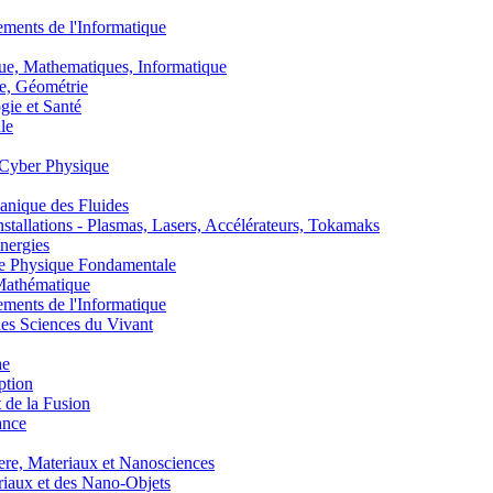
nts de l'Informatique
, Mathematiques, Informatique
, Géométrie
ie et Santé
le
Cyber Physique
nique des Fluides
lations - Plasmas, Lasers, Accélérateurs, Tokamaks
nergies
de Physique Fondamentale
athématique
nts de l'Informatique
s Sciences du Vivant
he
ption
 de la Fusion
ance
, Materiaux et Nanosciences
aux et des Nano-Objets