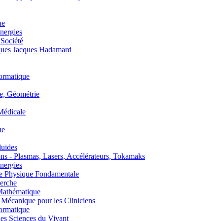
ue
nergies
 Société
es Jacques Hadamard
ormatique
, Géométrie
édicale
ue
uides
s - Plasmas, Lasers, Accélérateurs, Tokamaks
nergies
de Physique Fondamentale
erche
athématique
anique pour les Cliniciens
ormatique
s Sciences du Vivant