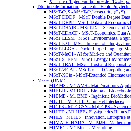
X - Titre d’Ingénieur diplômé de l’École po
Diplôme de formation gradué de l'Ecole Polytec
MScT-CyS - MScT-Cybersecurity (CyS)
MScT-DDDF - MScT-Double Degree Data 
MScT-DEPP - MScT-Data and Economics fo
MScT-DSAIB - MScT-Data Science and AI 
MScT-EDACF - MScT-Economics, Data Anal
MScT-EESM - MScT-Environmental Enginee
MScT-IOT - MScT-Internet of Things : Inn
MScT-LLGA - Track : Large Language Mode
MScT-MaQI - AI for Markets and Quantitat
MScT-STEEM - MScT-Energy Environment 
MScT-TRAI - MScT-Trust and Responsible
MScT-ViCAI - MScT-Visual Computing and
MScT-XCin - MScT-Extended Cinematogr
Master (DNM)
M1AMS - M1 AMS - Mathématiques Appliqué
M1BBH - M1 BBH - Biologie, Biotechnolog
M1BME - M1 BME - Ingénierie BioMédica
M1CHI - M1 CHI - Chimie et Interfaces
M1CPS - M1 CCSN - Maj. CPS - Système 
M1HEP - M1 HEP - Physique des Hautes E
M1IES - M1 IES - Innovation, Entreprise et
M1MATHJHADA - M1 MJH - Mathematiqu
M1MEC - M1 Mech - Mecanique