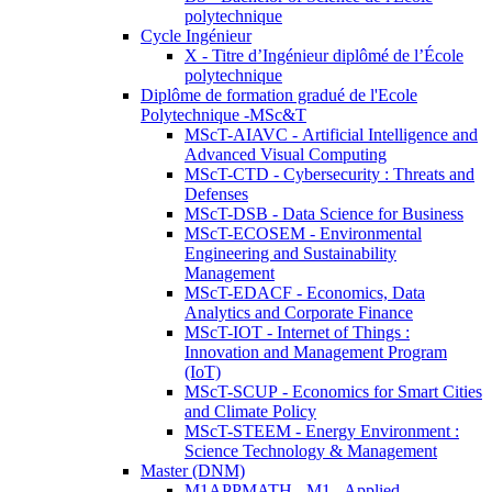
polytechnique
Cycle Ingénieur
X - Titre d’Ingénieur diplômé de l’École
polytechnique
Diplôme de formation gradué de l'Ecole
Polytechnique -MSc&T
MScT-AIAVC - Artificial Intelligence and
Advanced Visual Computing
MScT-CTD - Cybersecurity : Threats and
Defenses
MScT-DSB - Data Science for Business
MScT-ECOSEM - Environmental
Engineering and Sustainability
Management
MScT-EDACF - Economics, Data
Analytics and Corporate Finance
MScT-IOT - Internet of Things :
Innovation and Management Program
(IoT)
MScT-SCUP - Economics for Smart Cities
and Climate Policy
MScT-STEEM - Energy Environment :
Science Technology & Management
Master (DNM)
M1APPMATH - M1 - Applied