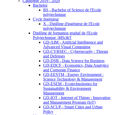
Catalogue 2019 - 2020
Bachelor
BS - Bachelor of Science de l'Ecole
polytechnique
Cycle Ingénieur
X - Diplôme d'ingénieur de l'Ecole
polytechnique
Diplôme de formation gradué de l'Ecole
Polytechnique -MSc&T
GD-AIM - Artificial Intelligence and
Advanced Visual Computing
GD-CYBSEC - Cybersecurity : Threats
and Defenses
GD-DSB - Data Science for Business
GD-EDCF - Economics, Data Analytics
and Corporate Finance
GD-EESTM - Energy Environment :
Science Technology & Management
GD-ESEM - Ecotechnologies for
Sustainability & Environment
Management
GD-IOT - Internet of Things : Innovation
and Management Program (IoT)
GD-SCUP - Smart Cities and Urban
Policy