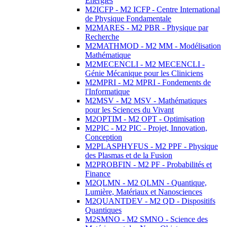
Energies
M2ICFP - M2 ICFP - Centre International
de Physique Fondamentale
M2MARES - M2 PBR - Physique par
Recherche
M2MATHMOD - M2 MM - Modélisation
Mathématique
M2MECENCLI - M2 MECENCLI -
Génie Mécanique pour les Cliniciens
M2MPRI - M2 MPRI - Fondements de
l'Informatique
M2MSV - M2 MSV - Mathématiques
pour les Sciences du Vivant
M2OPTIM - M2 OPT - Optimisation
M2PIC - M2 PIC - Projet, Innovation,
Conception
M2PLASPHYFUS - M2 PPF - Physique
des Plasmas et de la Fusion
M2PROBFIN - M2 PF - Probabilités et
Finance
M2QLMN - M2 QLMN - Quantique,
Lumière, Matériaux et Nanosciences
M2QUANTDEV - M2 QD - Dispositifs
Quantiques
M2SMNO - M2 SMNO - Science des