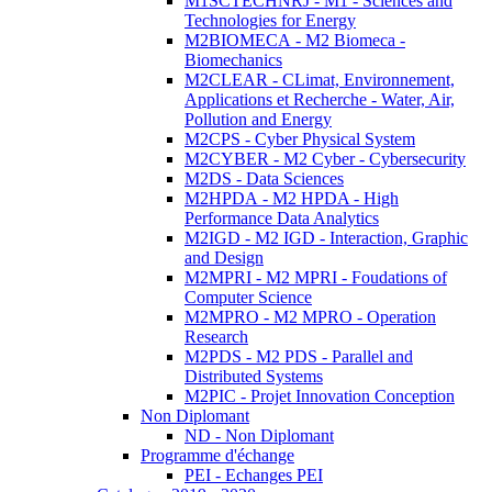
M1SCTECHNRJ - M1 - Sciences and
Technologies for Energy
M2BIOMECA - M2 Biomeca -
Biomechanics
M2CLEAR - CLimat, Environnement,
Applications et Recherche - Water, Air,
Pollution and Energy
M2CPS - Cyber Physical System
M2CYBER - M2 Cyber - Cybersecurity
M2DS - Data Sciences
M2HPDA - M2 HPDA - High
Performance Data Analytics
M2IGD - M2 IGD - Interaction, Graphic
and Design
M2MPRI - M2 MPRI - Foudations of
Computer Science
M2MPRO - M2 MPRO - Operation
Research
M2PDS - M2 PDS - Parallel and
Distributed Systems
M2PIC - Projet Innovation Conception
Non Diplomant
ND - Non Diplomant
Programme d'échange
PEI - Echanges PEI