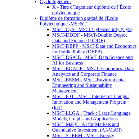
Cycle Ingénieur
X - Titre d’Ingénieur diplômé de l’École
polytechnique
Diplôme de formation gradué de l'Ecole
Polytechnique -MSc&T
MScT-CyS - MScT-Cybersecurity (CyS)
MScT-DDDF - MScT-Double Degree
Data and Finance (DDDF)
MScT-DEPP - MScT-Data and Economics
for Public Policy (DEPP)
MScT-DSAIB - MScT-Data Science and
AI for Business
MScT-EDACF - MScT-Economics, Data
Analytics and Corporate Finance
MScT-EESM - MScT-Environmental
Engineering and Sustainability
Management
MScT-IOT - MScT-Internet of Things :
Innovation and Management Program
(IoT)
MScT-LLGA - Track : Large Language
Models, Graphs and Applications
MScT-MaQI - AI for Markets and
Quantitative Investment (AI-MaQI)
MScT-STEEM - MScT-Energy