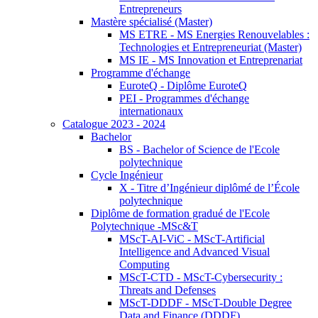
Entrepreneurs
Mastère spécialisé (Master)
MS ETRE - MS Energies Renouvelables :
Technologies et Entrepreneuriat (Master)
MS IE - MS Innovation et Entreprenariat
Programme d'échange
EuroteQ - Diplôme EuroteQ
PEI - Programmes d'échange
internationaux
Catalogue 2023 - 2024
Bachelor
BS - Bachelor of Science de l'Ecole
polytechnique
Cycle Ingénieur
X - Titre d’Ingénieur diplômé de l’École
polytechnique
Diplôme de formation gradué de l'Ecole
Polytechnique -MSc&T
MScT-AI-ViC - MScT-Artificial
Intelligence and Advanced Visual
Computing
MScT-CTD - MScT-Cybersecurity :
Threats and Defenses
MScT-DDDF - MScT-Double Degree
Data and Finance (DDDF)