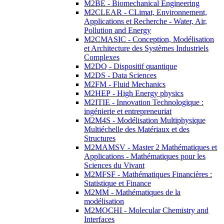
M2BE - Biomechanical Engineering
M2CLEAR - CLimat, Environnement,
Applications et Recherche - Water, Air,
Pollution and Energy
M2CMASIC - Conception, Modélisation
et Architecture des Systèmes Industriels
Complexes
M2DQ - Dispositif quantique
M2DS - Data Sciences
M2FM - Fluid Mechanics
M2HEP - High Energy physics
M2ITIE - Innovation Technologique :
ingénierie et entrepreneuriat
M2M4S - Modélisation Multiphysique
Multiéchelle des Matériaux et des
Structures
M2MAMSV - Master 2 Mathématiques et
Applications - Mathématiques pour les
Sciences du Vivant
M2MFSF - Mathématiques Financières :
Statistique et Finance
M2MM - Mathématiques de la
modélisation
M2MOCHI - Molecular Chemistry and
Interfaces