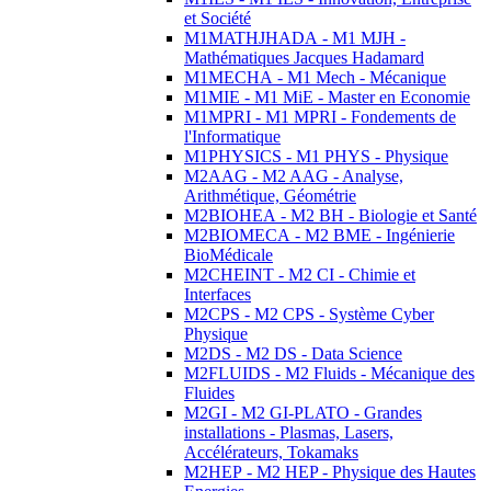
et Société
M1MATHJHADA - M1 MJH -
Mathématiques Jacques Hadamard
M1MECHA - M1 Mech - Mécanique
M1MIE - M1 MiE - Master en Economie
M1MPRI - M1 MPRI - Fondements de
l'Informatique
M1PHYSICS - M1 PHYS - Physique
M2AAG - M2 AAG - Analyse,
Arithmétique, Géométrie
M2BIOHEA - M2 BH - Biologie et Santé
M2BIOMECA - M2 BME - Ingénierie
BioMédicale
M2CHEINT - M2 CI - Chimie et
Interfaces
M2CPS - M2 CPS - Système Cyber
Physique
M2DS - M2 DS - Data Science
M2FLUIDS - M2 Fluids - Mécanique des
Fluides
M2GI - M2 GI-PLATO - Grandes
installations - Plasmas, Lasers,
Accélérateurs, Tokamaks
M2HEP - M2 HEP - Physique des Hautes