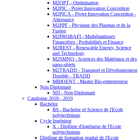
M2OPT - Optimisation
M2PIC - Projet Innovation Conception
M2PICA - Projet Innovation Conception -
Alternance
M2PPF - Physique des Plasmas et de la
Fusion
M2PROBAFI - Mathématiques
Financières : Probabilités et Finance
M2REST - Renewable Energy, Science
and Technology
M2SMNO - Sciences des Matériaux et des
nano-objets
M2TRADD - Transport et Développement
Durable - TRADD
MBIOENT - Master Bio-entrepreneur
Non Diplomant
ND - Non Diplomant
Catalogue 2018 - 2019
Bachelor
BS - Bachelor of Science de l'Ecole
polytechnique
Cycle Ingénieur
X - Diplôme d'ingénieur de l'Ecole
polytechnique
Diplôme de formation gradué de l'Ecole