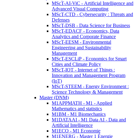
MScT-AI-ViC - Artificial Intelligence and
Advanced Visual Computing
MScT-CTD - Cybersecurity : Threats and
Defenses
MScT-DSB - Data Science for Business
MScT-EDACF - Economics, Data
Analytics and Corporate Finance
MScT-EESM - Environmental
Engineering and Sustainability
Management
MScT-ESCLiP - Economics for Smart
Cities and Climate Policy
MScT-IOT - Internet of Things :
Innovation and Management Program
(IoT)
MScT-STEEM - Energy Environment :
Science Technology & Management
Master (DNM)
M1APPMATH - M1 - Applied
Mathematics and statistics
M1BM - M1 Biomechanics
M1DATAAI - M1 Data AI - Data and
Artificial Intelligence
M1ECO - M1 Economie
M1ENERG - Master 1 Énergie