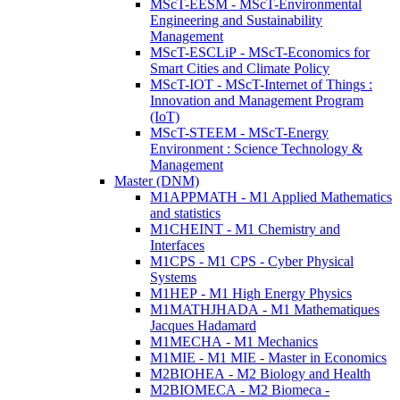
MScT-EESM - MScT-Environmental
Engineering and Sustainability
Management
MScT-ESCLiP - MScT-Economics for
Smart Cities and Climate Policy
MScT-IOT - MScT-Internet of Things :
Innovation and Management Program
(IoT)
MScT-STEEM - MScT-Energy
Environment : Science Technology &
Management
Master (DNM)
M1APPMATH - M1 Applied Mathematics
and statistics
M1CHEINT - M1 Chemistry and
Interfaces
M1CPS - M1 CPS - Cyber Physical
Systems
M1HEP - M1 High Energy Physics
M1MATHJHADA - M1 Mathematiques
Jacques Hadamard
M1MECHA - M1 Mechanics
M1MIE - M1 MIE - Master in Economics
M2BIOHEA - M2 Biology and Health
M2BIOMECA - M2 Biomeca -