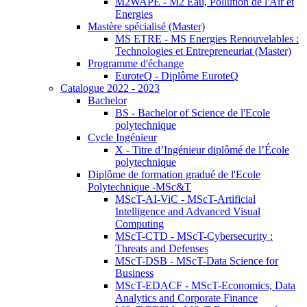
M2WAPE - M2 Eau, Pollution de l'Air et
Energies
Mastère spécialisé (Master)
MS ETRE - MS Energies Renouvelables :
Technologies et Entrepreneuriat (Master)
Programme d'échange
EuroteQ - Diplôme EuroteQ
Catalogue 2022 - 2023
Bachelor
BS - Bachelor of Science de l'Ecole
polytechnique
Cycle Ingénieur
X - Titre d’Ingénieur diplômé de l’École
polytechnique
Diplôme de formation gradué de l'Ecole
Polytechnique -MSc&T
MScT-AI-ViC - MScT-Artificial
Intelligence and Advanced Visual
Computing
MScT-CTD - MScT-Cybersecurity :
Threats and Defenses
MScT-DSB - MScT-Data Science for
Business
MScT-EDACF - MScT-Economics, Data
Analytics and Corporate Finance