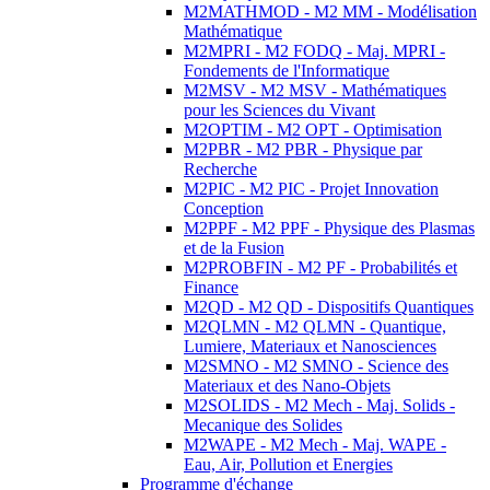
M2MATHMOD - M2 MM - Modélisation
Mathématique
M2MPRI - M2 FODQ - Maj. MPRI -
Fondements de l'Informatique
M2MSV - M2 MSV - Mathématiques
pour les Sciences du Vivant
M2OPTIM - M2 OPT - Optimisation
M2PBR - M2 PBR - Physique par
Recherche
M2PIC - M2 PIC - Projet Innovation
Conception
M2PPF - M2 PPF - Physique des Plasmas
et de la Fusion
M2PROBFIN - M2 PF - Probabilités et
Finance
M2QD - M2 QD - Dispositifs Quantiques
M2QLMN - M2 QLMN - Quantique,
Lumiere, Materiaux et Nanosciences
M2SMNO - M2 SMNO - Science des
Materiaux et des Nano-Objets
M2SOLIDS - M2 Mech - Maj. Solids -
Mecanique des Solides
M2WAPE - M2 Mech - Maj. WAPE -
Eau, Air, Pollution et Energies
Programme d'échange