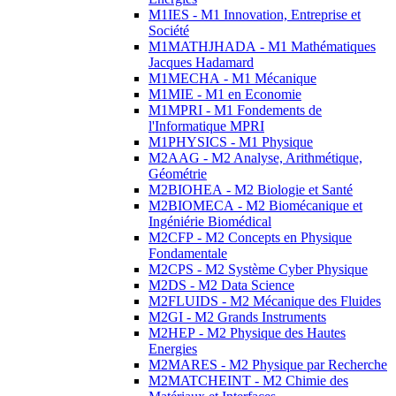
M1IES - M1 Innovation, Entreprise et
Société
M1MATHJHADA - M1 Mathématiques
Jacques Hadamard
M1MECHA - M1 Mécanique
M1MIE - M1 en Economie
M1MPRI - M1 Fondements de
l'Informatique MPRI
M1PHYSICS - M1 Physique
M2AAG - M2 Analyse, Arithmétique,
Géométrie
M2BIOHEA - M2 Biologie et Santé
M2BIOMECA - M2 Biomécanique et
Ingéniérie Biomédical
M2CFP - M2 Concepts en Physique
Fondamentale
M2CPS - M2 Système Cyber Physique
M2DS - M2 Data Science
M2FLUIDS - M2 Mécanique des Fluides
M2GI - M2 Grands Instruments
M2HEP - M2 Physique des Hautes
Energies
M2MARES - M2 Physique par Recherche
M2MATCHEINT - M2 Chimie des