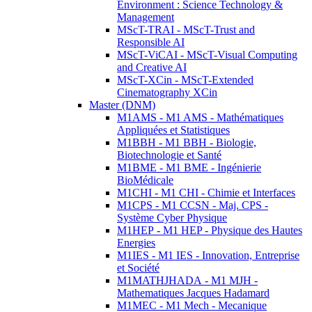
Environment : Science Technology &
Management
MScT-TRAI - MScT-Trust and
Responsible AI
MScT-ViCAI - MScT-Visual Computing
and Creative AI
MScT-XCin - MScT-Extended
Cinematography XCin
Master (DNM)
M1AMS - M1 AMS - Mathématiques
Appliquées et Statistiques
M1BBH - M1 BBH - Biologie,
Biotechnologie et Santé
M1BME - M1 BME - Ingénierie
BioMédicale
M1CHI - M1 CHI - Chimie et Interfaces
M1CPS - M1 CCSN - Maj. CPS -
Système Cyber Physique
M1HEP - M1 HEP - Physique des Hautes
Energies
M1IES - M1 IES - Innovation, Entreprise
et Société
M1MATHJHADA - M1 MJH -
Mathematiques Jacques Hadamard
M1MEC - M1 Mech - Mecanique