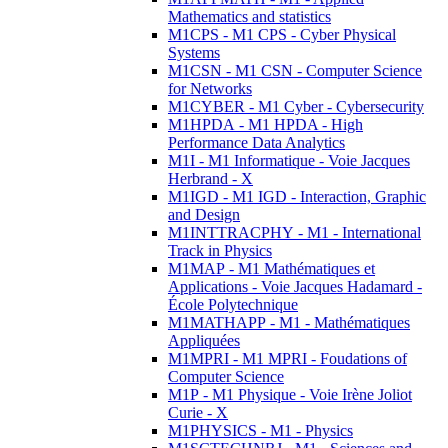
Mathematics and statistics
M1CPS - M1 CPS - Cyber Physical
Systems
M1CSN - M1 CSN - Computer Science
for Networks
M1CYBER - M1 Cyber - Cybersecurity
M1HPDA - M1 HPDA - High
Performance Data Analytics
M1I - M1 Informatique - Voie Jacques
Herbrand - X
M1IGD - M1 IGD - Interaction, Graphic
and Design
M1INTTRACPHY - M1 - International
Track in Physics
M1MAP - M1 Mathématiques et
Applications - Voie Jacques Hadamard -
École Polytechnique
M1MATHAPP - M1 - Mathématiques
Appliquées
M1MPRI - M1 MPRI - Foudations of
Computer Science
M1P - M1 Physique - Voie Irène Joliot
Curie - X
M1PHYSICS - M1 - Physics