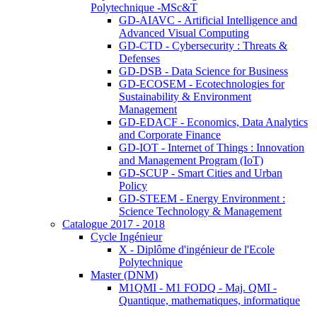
Polytechnique -MSc&T
GD-AIAVC - Artificial Intelligence and
Advanced Visual Computing
GD-CTD - Cybersecurity : Threats &
Defenses
GD-DSB - Data Science for Business
GD-ECOSEM - Ecotechnologies for
Sustainability & Environment
Management
GD-EDACF - Economics, Data Analytics
and Corporate Finance
GD-IOT - Internet of Things : Innovation
and Management Program (IoT)
GD-SCUP - Smart Cities and Urban
Policy
GD-STEEM - Energy Environment :
Science Technology & Management
Catalogue 2017 - 2018
Cycle Ingénieur
X - Diplôme d'ingénieur de l'Ecole
Polytechnique
Master (DNM)
M1QMI - M1 FODQ - Maj. QMI -
Quantique, mathematiques, informatique