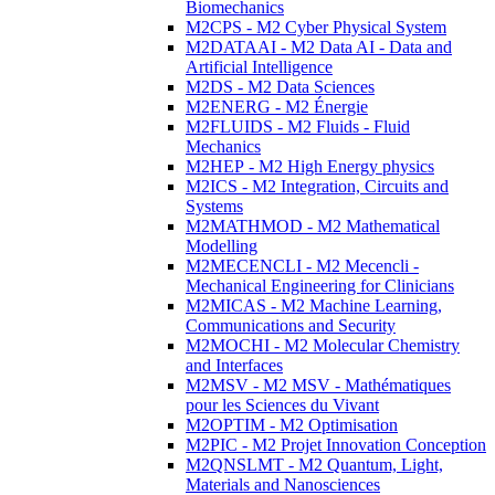
Biomechanics
M2CPS - M2 Cyber Physical System
M2DATAAI - M2 Data AI - Data and
Artificial Intelligence
M2DS - M2 Data Sciences
M2ENERG - M2 Énergie
M2FLUIDS - M2 Fluids - Fluid
Mechanics
M2HEP - M2 High Energy physics
M2ICS - M2 Integration, Circuits and
Systems
M2MATHMOD - M2 Mathematical
Modelling
M2MECENCLI - M2 Mecencli -
Mechanical Engineering for Clinicians
M2MICAS - M2 Machine Learning,
Communications and Security
M2MOCHI - M2 Molecular Chemistry
and Interfaces
M2MSV - M2 MSV - Mathématiques
pour les Sciences du Vivant
M2OPTIM - M2 Optimisation
M2PIC - M2 Projet Innovation Conception
M2QNSLMT - M2 Quantum, Light,
Materials and Nanosciences