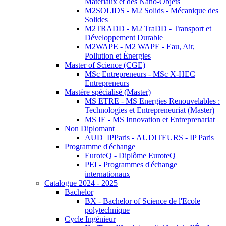
Matériaux et des Nano-Objets
M2SOLIDS - M2 Solids - Mécanique des
Solides
M2TRADD - M2 TraDD - Transport et
Développement Durable
M2WAPE - M2 WAPE - Eau, Air,
Pollution et Énergies
Master of Science (CGE)
MSc Entrepreneurs - MSc X-HEC
Entrepreneurs
Mastère spécialisé (Master)
MS ETRE - MS Energies Renouvelables :
Technologies et Entrepreneuriat (Master)
MS IE - MS Innovation et Entreprenariat
Non Diplomant
AUD_IPParis - AUDITEURS - IP Paris
Programme d'échange
EuroteQ - Diplôme EuroteQ
PEI - Programmes d'échange
internationaux
Catalogue 2024 - 2025
Bachelor
BX - Bachelor of Science de l'Ecole
polytechnique
Cycle Ingénieur