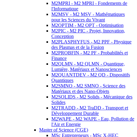
M2MPRI - M2 MPRI - Fondements de
l'Informatique
M2MSV - M2 MSV - Mathématiques
pour les Sciences du Vivant
M2OPTIM - M2 OPT - Optimisation
M2PIC - M2 PIC - Projet, Innovation,
Conception
M2PLASPHYFUS - M2 PPF - Physique
des Plasmas et de la Fusion
M2PROBFIN - M2 PF - Probabilités et
Finance
M2QLMN - M2 QLMN - Quantique,
Lumière, Matériaux et Nanosciences
M2QUANTDEV - M2 QD - Dispositifs
Quantiques
M2SMNO - M2 SMNO - Science des
Matériaux et des Nano-Objets
M2SOLIDS - M2 Solids - Mécanique des
Solides
M2TRADD - M2 TraDD - Transport et
Développement Durable
M2WAPE - M2 WAPE - Eau, Pollution de
l'Air et Energie
Master of Science (CGE)
MSc Entrepreneurs - MSc X-HEC