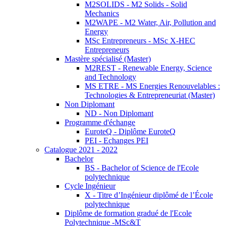
M2SOLIDS - M2 Solids - Solid
Mechanics
M2WAPE - M2 Water, Air, Pollution and
Energy
MSc Entrepreneurs - MSc X-HEC
Entrepreneurs
Mastère spécialisé (Master)
M2REST - Renewable Energy, Science
and Technology
MS ETRE - MS Energies Renouvelables :
Technologies & Entrepreneuriat (Master)
Non Diplomant
ND - Non Diplomant
Programme d'échange
EuroteQ - Diplôme EuroteQ
PEI - Echanges PEI
Catalogue 2021 - 2022
Bachelor
BS - Bachelor of Science de l'Ecole
polytechnique
Cycle Ingénieur
X - Titre d’Ingénieur diplômé de l’École
polytechnique
Diplôme de formation gradué de l'Ecole
Polytechnique -MSc&T