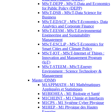
MScT-DEPP - MScT-Data and Economics
for Public Policy (DEPP)
MScT-DSB - MScT-Data Science for
Business
MScT-EDACF - MScT-Economics, Data
Analytics and Corporate Finance
MScT-EESM - MScT-Environmental
Engineering and Sustainability
Management
MScT-ESCLiP - MScT-Economics for
Smart Cities and Climate Policy
MScT-IOT - MScT-Internet of Things :
Innovation and Management Program
(IoT)
MScT-STEEM - MScT-Energy
Environment : Science Technology &
Management
Master (DNM)
M1APPMATH - M1 Mathématiques
Appliquées et Statistiques
M1BIOHEA - M1 Biologie et Santé
M1CHEINT - M1 Chimie et Interfaces
M1CPS - M1 Système Cyber Physique
M1HEP - M1 Physique des Hautes
Energies