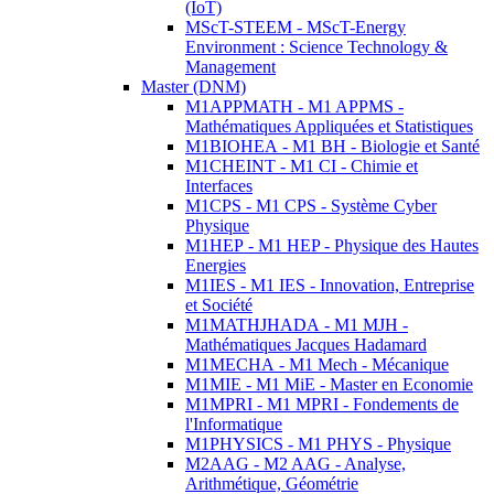
(IoT)
MScT-STEEM - MScT-Energy
Environment : Science Technology &
Management
Master (DNM)
M1APPMATH - M1 APPMS -
Mathématiques Appliquées et Statistiques
M1BIOHEA - M1 BH - Biologie et Santé
M1CHEINT - M1 CI - Chimie et
Interfaces
M1CPS - M1 CPS - Système Cyber
Physique
M1HEP - M1 HEP - Physique des Hautes
Energies
M1IES - M1 IES - Innovation, Entreprise
et Société
M1MATHJHADA - M1 MJH -
Mathématiques Jacques Hadamard
M1MECHA - M1 Mech - Mécanique
M1MIE - M1 MiE - Master en Economie
M1MPRI - M1 MPRI - Fondements de
l'Informatique
M1PHYSICS - M1 PHYS - Physique
M2AAG - M2 AAG - Analyse,
Arithmétique, Géométrie