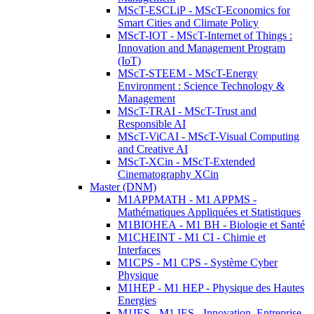
MScT-ESCLiP - MScT-Economics for
Smart Cities and Climate Policy
MScT-IOT - MScT-Internet of Things :
Innovation and Management Program
(IoT)
MScT-STEEM - MScT-Energy
Environment : Science Technology &
Management
MScT-TRAI - MScT-Trust and
Responsible AI
MScT-ViCAI - MScT-Visual Computing
and Creative AI
MScT-XCin - MScT-Extended
Cinematography XCin
Master (DNM)
M1APPMATH - M1 APPMS -
Mathématiques Appliquées et Statistiques
M1BIOHEA - M1 BH - Biologie et Santé
M1CHEINT - M1 CI - Chimie et
Interfaces
M1CPS - M1 CPS - Système Cyber
Physique
M1HEP - M1 HEP - Physique des Hautes
Energies
M1IES - M1 IES - Innovation, Entreprise