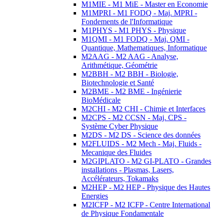
M1MIE - M1 MiE - Master en Economie
M1MPRI - M1 FODQ - Maj. MPRI -
Fondements de l'Informatique
M1PHYS - M1 PHYS - Physique
M1QMI - M1 FODQ - Maj. QMI -
Quantique, Mathematiques, Informatique
M2AAG - M2 AAG - Analyse,
Arithmétique, Géométrie
M2BBH - M2 BBH - Biologie,
Biotechnologie et Santé
M2BME - M2 BME - Ingénierie
BioMédicale
M2CHI - M2 CHI - Chimie et Interfaces
M2CPS - M2 CCSN - Maj. CPS -
Système Cyber Physique
M2DS - M2 DS - Science des données
M2FLUIDS - M2 Mech - Maj. Fluids -
Mecanique des Fluides
M2GIPLATO - M2 GI-PLATO - Grandes
installations - Plasmas, Lasers,
Accélérateurs, Tokamaks
M2HEP - M2 HEP - Physique des Hautes
Energies
M2ICFP - M2 ICFP - Centre International
de Physique Fondamentale