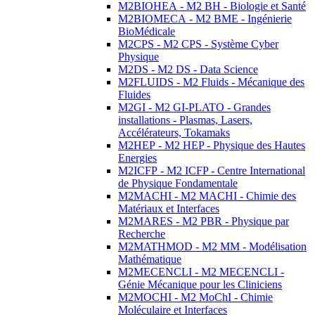
M2BIOHEA - M2 BH - Biologie et Santé
M2BIOMECA - M2 BME - Ingénierie
BioMédicale
M2CPS - M2 CPS - Système Cyber
Physique
M2DS - M2 DS - Data Science
M2FLUIDS - M2 Fluids - Mécanique des
Fluides
M2GI - M2 GI-PLATO - Grandes
installations - Plasmas, Lasers,
Accélérateurs, Tokamaks
M2HEP - M2 HEP - Physique des Hautes
Energies
M2ICFP - M2 ICFP - Centre International
de Physique Fondamentale
M2MACHI - M2 MACHI - Chimie des
Matériaux et Interfaces
M2MARES - M2 PBR - Physique par
Recherche
M2MATHMOD - M2 MM - Modélisation
Mathématique
M2MECENCLI - M2 MECENCLI -
Génie Mécanique pour les Cliniciens
M2MOCHI - M2 MoChI - Chimie
Moléculaire et Interfaces