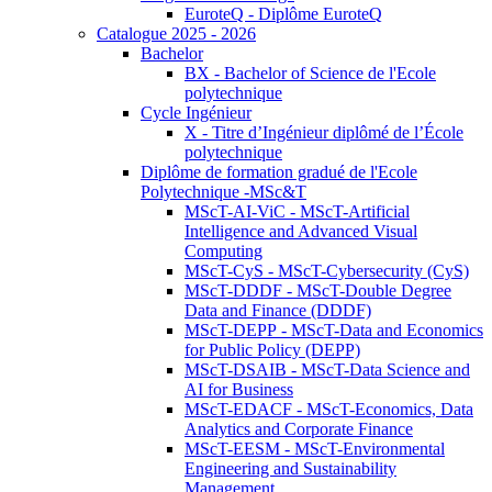
EuroteQ - Diplôme EuroteQ
Catalogue 2025 - 2026
Bachelor
BX - Bachelor of Science de l'Ecole
polytechnique
Cycle Ingénieur
X - Titre d’Ingénieur diplômé de l’École
polytechnique
Diplôme de formation gradué de l'Ecole
Polytechnique -MSc&T
MScT-AI-ViC - MScT-Artificial
Intelligence and Advanced Visual
Computing
MScT-CyS - MScT-Cybersecurity (CyS)
MScT-DDDF - MScT-Double Degree
Data and Finance (DDDF)
MScT-DEPP - MScT-Data and Economics
for Public Policy (DEPP)
MScT-DSAIB - MScT-Data Science and
AI for Business
MScT-EDACF - MScT-Economics, Data
Analytics and Corporate Finance
MScT-EESM - MScT-Environmental
Engineering and Sustainability
Management