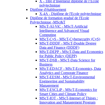
X - Titre d’Ingénieur diplômé de l’École
polytechnique
Diplôme d'établissement
X-4A - Diplôme de l'Ecole polytechnique
Diplôme de formation gradué de l'Ecole
Polytechnique -MSc&T
MScT-AI-ViC - MScT-Artificial
Intelligence and Advanced Visual
Computing
MScT-CyS - MScT-Cybersecurity (CyS)
MScT-DDDF - MScT-Double Degree
Data and Finance (DDDF)
MScT-DEPP - MScT-Data and Economics
for Public Policy (DEPP)
MScT-DSB - MScT-Data Science for
Business
MScT-EDACF - MScT-Economics, Data
Analytics and Corporate Finance
MScT-EESM - MScT-Environmental
Engineering and Sustainability
Management
MScT-ESCLiP - MScT-Economics for
Smart Cities and Climate Policy
MScT-IOT - MScT-Internet of Things :
Innovation and Management Program