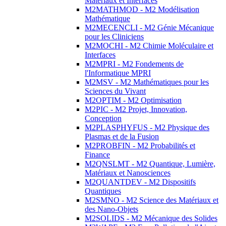
Matériaux et Interfaces
M2MATHMOD - M2 Modélisation
Mathématique
M2MECENCLI - M2 Génie Mécanique
pour les Cliniciens
M2MOCHI - M2 Chimie Moléculaire et
Interfaces
M2MPRI - M2 Fondements de
l'Informatique MPRI
M2MSV - M2 Mathématiques pour les
Sciences du Vivant
M2OPTIM - M2 Optimisation
M2PIC - M2 Projet, Innovation,
Conception
M2PLASPHYFUS - M2 Physique des
Plasmas et de la Fusion
M2PROBFIN - M2 Probabilités et
Finance
M2QNSLMT - M2 Quantique, Lumière,
Matériaux et Nanosciences
M2QUANTDEV - M2 Dispositifs
Quantiques
M2SMNO - M2 Science des Matériaux et
des Nano-Objets
M2SOLIDS - M2 Mécanique des Solides