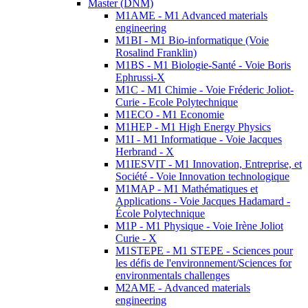
Master (DNM)
M1AME - M1 Advanced materials
engineering
M1BI - M1 Bio-informatique (Voie
Rosalind Franklin)
M1BS - M1 Biologie-Santé - Voie Boris
Ephrussi-X
M1C - M1 Chimie - Voie Fréderic Joliot-
Curie - Ecole Polytechnique
M1ECO - M1 Economie
M1HEP - M1 High Energy Physics
M1I - M1 Informatique - Voie Jacques
Herbrand - X
M1IESVIT - M1 Innovation, Entreprise, et
Société - Voie Innovation technologique
M1MAP - M1 Mathématiques et
Applications - Voie Jacques Hadamard -
École Polytechnique
M1P - M1 Physique - Voie Irène Joliot
Curie - X
M1STEPE - M1 STEPE - Sciences pour
les défis de l'environnement/Sciences for
environmentals challenges
M2AME - Advanced materials
engineering