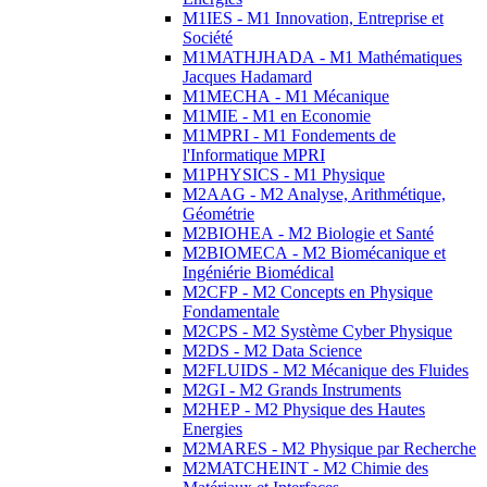
M1IES - M1 Innovation, Entreprise et
Société
M1MATHJHADA - M1 Mathématiques
Jacques Hadamard
M1MECHA - M1 Mécanique
M1MIE - M1 en Economie
M1MPRI - M1 Fondements de
l'Informatique MPRI
M1PHYSICS - M1 Physique
M2AAG - M2 Analyse, Arithmétique,
Géométrie
M2BIOHEA - M2 Biologie et Santé
M2BIOMECA - M2 Biomécanique et
Ingéniérie Biomédical
M2CFP - M2 Concepts en Physique
Fondamentale
M2CPS - M2 Système Cyber Physique
M2DS - M2 Data Science
M2FLUIDS - M2 Mécanique des Fluides
M2GI - M2 Grands Instruments
M2HEP - M2 Physique des Hautes
Energies
M2MARES - M2 Physique par Recherche
M2MATCHEINT - M2 Chimie des