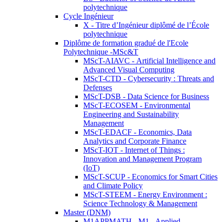
polytechnique
Cycle Ingénieur
X - Titre d’Ingénieur diplômé de l’École
polytechnique
Diplôme de formation gradué de l'Ecole
Polytechnique -MSc&T
MScT-AIAVC - Artificial Intelligence and
Advanced Visual Computing
MScT-CTD - Cybersecurity : Threats and
Defenses
MScT-DSB - Data Science for Business
MScT-ECOSEM - Environmental
Engineering and Sustainability
Management
MScT-EDACF - Economics, Data
Analytics and Corporate Finance
MScT-IOT - Internet of Things :
Innovation and Management Program
(IoT)
MScT-SCUP - Economics for Smart Cities
and Climate Policy
MScT-STEEM - Energy Environment :
Science Technology & Management
Master (DNM)
M1APPMATH - M1 - Applied