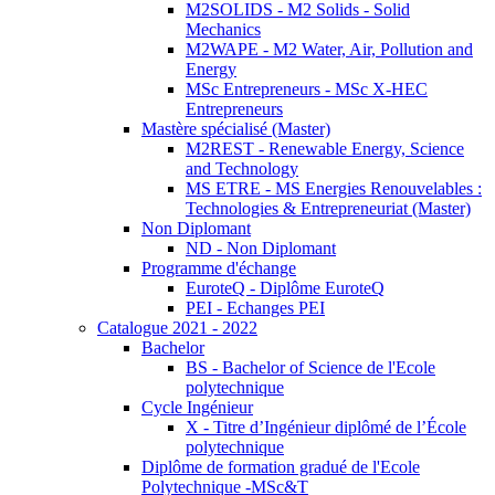
M2SOLIDS - M2 Solids - Solid
Mechanics
M2WAPE - M2 Water, Air, Pollution and
Energy
MSc Entrepreneurs - MSc X-HEC
Entrepreneurs
Mastère spécialisé (Master)
M2REST - Renewable Energy, Science
and Technology
MS ETRE - MS Energies Renouvelables :
Technologies & Entrepreneuriat (Master)
Non Diplomant
ND - Non Diplomant
Programme d'échange
EuroteQ - Diplôme EuroteQ
PEI - Echanges PEI
Catalogue 2021 - 2022
Bachelor
BS - Bachelor of Science de l'Ecole
polytechnique
Cycle Ingénieur
X - Titre d’Ingénieur diplômé de l’École
polytechnique
Diplôme de formation gradué de l'Ecole
Polytechnique -MSc&T