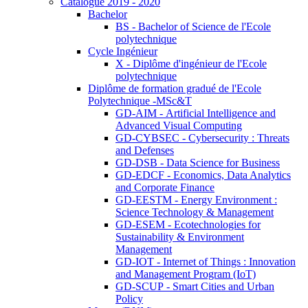
Catalogue 2019 - 2020
Bachelor
BS - Bachelor of Science de l'Ecole
polytechnique
Cycle Ingénieur
X - Diplôme d'ingénieur de l'Ecole
polytechnique
Diplôme de formation gradué de l'Ecole
Polytechnique -MSc&T
GD-AIM - Artificial Intelligence and
Advanced Visual Computing
GD-CYBSEC - Cybersecurity : Threats
and Defenses
GD-DSB - Data Science for Business
GD-EDCF - Economics, Data Analytics
and Corporate Finance
GD-EESTM - Energy Environment :
Science Technology & Management
GD-ESEM - Ecotechnologies for
Sustainability & Environment
Management
GD-IOT - Internet of Things : Innovation
and Management Program (IoT)
GD-SCUP - Smart Cities and Urban
Policy