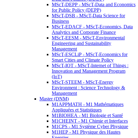
MScT-DEPP - MScT-Data and Economics
for Public Policy (DEPP)
MScT-DSB - MScT-Data Science for
Business
MScT-EDACF - MScT-Economics, Data
Analytics and Corporate Finance
MScT-EESM - MScT-Environmental
Engineering and Sustainability
Management
MScT-ESCLiP - MScT-Economics for
Smart Cities and Climate Policy
MScT-IOT - MScT-Internet of Things :
Innovation and Management Program
(IoT)
MScT-STEEM - MScT-Energy
Environment : Science Technology &
Management
Master (DNM)
M1APPMATH - M1 Mathématiques
Appliquées et Statistiques
M1BIOHEA - M1 Biologie et Santé
M1CHEINT - M1 Chimie et Interfaces
M1CPS - M1 Système Cyber Physique
M1HEP - M1 Physique des Hautes
Energies