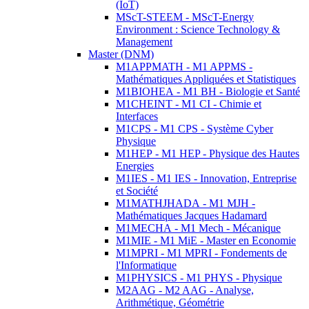
(IoT)
MScT-STEEM - MScT-Energy
Environment : Science Technology &
Management
Master (DNM)
M1APPMATH - M1 APPMS -
Mathématiques Appliquées et Statistiques
M1BIOHEA - M1 BH - Biologie et Santé
M1CHEINT - M1 CI - Chimie et
Interfaces
M1CPS - M1 CPS - Système Cyber
Physique
M1HEP - M1 HEP - Physique des Hautes
Energies
M1IES - M1 IES - Innovation, Entreprise
et Société
M1MATHJHADA - M1 MJH -
Mathématiques Jacques Hadamard
M1MECHA - M1 Mech - Mécanique
M1MIE - M1 MiE - Master en Economie
M1MPRI - M1 MPRI - Fondements de
l'Informatique
M1PHYSICS - M1 PHYS - Physique
M2AAG - M2 AAG - Analyse,
Arithmétique, Géométrie