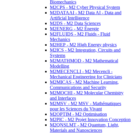
Biomechanics
M2CPS - M2 Cyber Physical System
M2DATAAI - M2 Data AI - Data and
Artificial Intelligence
M2DS - M2 Data Sciences
M2ENERG - M2 Énergie
M2FLUIDS - M2 Fluids - Fluid
Mechanics
M2HEP - M2 High Energy physics
M2ICS - M2 Integration, Circuits and
Systems
M2MATHMOD - M2 Mathematical
Modelling
M2MECENCLI - M2 Mecencli -
Mechanical Engineering for Clinicians
M2MICAS - M2 Machine Learning,
Communications and Security
M2MOCHI - M2 Molecular Chemistry
and Interfaces
M2MSV - M2 MSV - Mathématiques
pour les Sciences du Vivant
M2OPTIM - M2 Optimisation
M2PIC - M2 Projet Innovation Conception
M2QNSLMT - M2 Quantum, Light,
Materials and Nanosciences