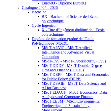
EuroteQ - Diplôme EuroteQ
Catalogue 2025 - 2026
Bachelor
BX - Bachelor of Science de l'Ecole
polytechnique
Cycle Ingénieur
X - Titre d’Ingénieur diplômé de l’École
polytechnique
Diplôme de formation gradué de l'Ecole
Polytechnique -MSc&T
MScT-AI-ViC - MScT-Artificial
Intelligence and Advanced Visual
Computing
MScT-CyS - MScT-Cybersecurity (CyS)
MScT-DDDF - MScT-Double Degree
Data and Finance (DDDF)
MScT-DEPP - MScT-Data and Economics
for Public Policy (DEPP)
MScT-DSAIB - MScT-Data Science and
AI for Business
MScT-EDACF - MScT-Economics, Data
Analytics and Corporate Finance
MScT-EESM - MScT-Environmental
Engineering and Sustainability
Management