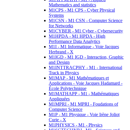
Mathematics and statistics
M1CPS - M1 CPS - Cyber Physical
Systems
M1CSN - M1 CSN - Computer Science
for Networks
M1CYBER - M1 Cyber - Cybersecurity
M1HPDA - M1 HPDA - High
Performance Data Analytics
M1I - M1 Informatique - Voie Jacques
Herbrand - X
M1IGD - M1 IGD - Interaction, Graphic
and Design
M1INTTRACPHY - M1 - International
Track in Physics
M1MAP - M1 Mathématiques et
Applications - Voie Jacques Hadamard -
École Polytechnique
M1MATHAPP - M1 - Mathématiques
Appliquées
M1MPRI - M1 MPRI - Foudations of
Computer Science
M1P - M1 Physique - Voie Irène Joliot
Curie - X
M1PHYSICS - M1 - Physics