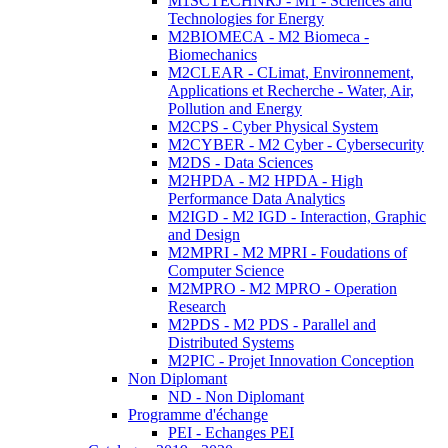
M1SCTECHNRJ - M1 - Sciences and
Technologies for Energy
M2BIOMECA - M2 Biomeca -
Biomechanics
M2CLEAR - CLimat, Environnement,
Applications et Recherche - Water, Air,
Pollution and Energy
M2CPS - Cyber Physical System
M2CYBER - M2 Cyber - Cybersecurity
M2DS - Data Sciences
M2HPDA - M2 HPDA - High
Performance Data Analytics
M2IGD - M2 IGD - Interaction, Graphic
and Design
M2MPRI - M2 MPRI - Foudations of
Computer Science
M2MPRO - M2 MPRO - Operation
Research
M2PDS - M2 PDS - Parallel and
Distributed Systems
M2PIC - Projet Innovation Conception
Non Diplomant
ND - Non Diplomant
Programme d'échange
PEI - Echanges PEI