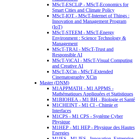
MScT-ESCLiP - MScT-Economics for
Smart Cities and Climate Policy
MScT-IOT - MScT-Internet of Things :
Innovation and Management Program
(IoT)
MScT-STEEM - MScT-Energy
Environment : Science Technology &
Management
MScT-TRAI - MScT-Trust and
Responsible AI
MScT-ViCAI - MScT-Visual Computing
and Creative AI
MScT-XCin - MScT-Extended
Cinematography XCin
Master (DNM)
M1APPMATH - M1 APPMS -
Mathématiques Appliquées et Statistiques
M1BIOHEA - M1 BH - Biologie et Santé
M1CHEINT - M1 CI - Chimie et
Interfaces
M1CPS - M1 CPS - Système Cyber
Physique
M1HEP - M1 HEP - Physique des Hautes
Energies
M1IES - M1 IES - Innovation, Entreprise