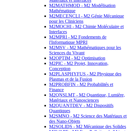
Matériaux et Interfaces
M2MATHMOD - M2 Modélisation
Mathématique
M2MECENCLI - M2 Génie Mécanique
pour les Cliniciens
M2MOCHI - M2 Chimie Moléculaire et
Interfaces
M2MPRI - M2 Fondements de
l'Informatique MPRI
M2MSV - M2 Mathématiques pour les
Sciences du Vivant
M2OPTIM - M2 Optimisation
M2PIC - M2 Projet, Innovation,
Conception
M2PLASPHYFUS - M2 Physique des
Plasmas et de la Fusion
M2PROBFIN - M2 Probabilités et
Finance
M2QNSLMT - M2 Quantique, Lumière,
Matériaux et Nanosciences
M2QUANTDEV - M2 Dispositifs
Quantiques
M2SMNO - M2 Science des Matériaux et
des Nano-Objets
M2SOLIDS - M2 Mécanique des Solides