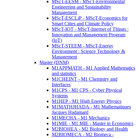
MScT-EESM - MScT-Environmental
Engineering and Sustainability
Management
MScT-ESCLiP - MScT-Economics for
Smart Cities and Climate Policy
MScT-IOT - MScT-Internet of Things :
Innovation and Management Program
(IoT)
MScT-STEEM - MScT-Energy
Environment : Science Technology &
Management
Master (DNM)
M1APPMATH - M1 Applied Mathematics
and statistics
M1CHEINT - M1 Chemistry and
Interfaces
M1CPS - M1 CPS - Cyber Physical
Systems
M1HEP - M1 High Energy Physics
M1MATHJHADA - M1 Mathematiques
Jacques Hadamard
M1MECHA - M1 Mechanics
M1MIE - M1 MIE - Master in Economics
M2BIOHEA - M2 Biology and Health
M2BIOMECA - M2 Biomeca -