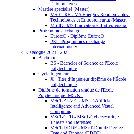
Entrepreneurs
Mastère spécialisé (Master)
MS ETRE - MS Energies Renouvelables :
Technologies et Entrepreneuriat (Master)
MS IE - MS Innovation et Entreprenariat
Programme d'échange
EuroteQ - Diplôme EuroteQ
PEI - Programmes d'échange
internationaux
Catalogue 2023 - 2024
Bachelor
BS - Bachelor of Science de l'Ecole
polytechnique
Cycle Ingénieur
X - Titre d’Ingénieur diplômé de l’École
polytechnique
Diplôme de formation gradué de l'Ecole
Polytechnique -MSc&T
MScT-AI-ViC - MScT-Artificial
Intelligence and Advanced Visual
Computing
MScT-CTD - MScT-Cybersecurity :
Threats and Defenses
MScT-DDDF - MScT-Double Degree
Data and Finance (DDDF)