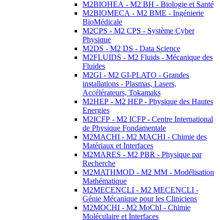
M2BIOHEA - M2 BH - Biologie et Santé
M2BIOMECA - M2 BME - Ingénierie
BioMédicale
M2CPS - M2 CPS - Système Cyber
Physique
M2DS - M2 DS - Data Science
M2FLUIDS - M2 Fluids - Mécanique des
Fluides
M2GI - M2 GI-PLATO - Grandes
installations - Plasmas, Lasers,
Accélérateurs, Tokamaks
M2HEP - M2 HEP - Physique des Hautes
Energies
M2ICFP - M2 ICFP - Centre International
de Physique Fondamentale
M2MACHI - M2 MACHI - Chimie des
Matériaux et Interfaces
M2MARES - M2 PBR - Physique par
Recherche
M2MATHMOD - M2 MM - Modélisation
Mathématique
M2MECENCLI - M2 MECENCLI -
Génie Mécanique pour les Cliniciens
M2MOCHI - M2 MoChI - Chimie
Moléculaire et Interfaces