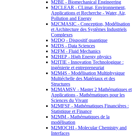
M2BE - Biomechanical Engineering
M2CLEAR - CLimat, Environnement,
Applications et Recherche - Water, Air,
Pollution and Energy
M2CMASIC - Conception, Modélisation
et Architecture des Systèmes Industriels
Complexes
M2DQ - Dispositif quantique
M2DS - Data Sciences
M2FM - Fluid Mechanics
M2HEP - High Energy physics
M2ITIE - Innovation Technologique :
ingénierie et entrepreneuriat
M2M4S - Modélisation Multiphysique
Multiéchelle des Matériaux et des
Structures
M2MAMSV - Master 2 Mathématiques et
Applications - Mathématiques pour les
Sciences du Vivant
M2MFSF - Mathématiques Financières :
Statistique et Finance
M2MM - Mathématiques de la
modélisation
M2MOCHI - Molecular Chemistry and
Interfaces