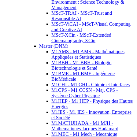
Environment : Science Technology &
Management
MScT-TRAI - MScT-Trust and
Responsible AI
MScT-ViCAI - MScT-Visual Computing
and Creative AI
MScT-XCin - MScT-Extended
Cinematography XCin
Master (DNM)
M1AMS - M1 AMS - Mathématiques
Appliquées et Statistiques
M1BBH - M1 BBH - Biologie,
Biotechnologie et Santé
M1BME - M1 BME - Ingénierie
BioMédicale
M1CHI - M1 CHI - Chimie et Interfaces
M1CPS - M1 CCSN - Maj. CPS -
Système Cyber Physique
M1HEP - M1 HEP - Physique des Hautes
Energies
M1IES - M1 IES - Innovation, Entreprise
et Société
M1MATHJHADA - M1 MJH -
Mathematiques Jacques Hadamard
M1MEC - M1 Mech - Mecanique