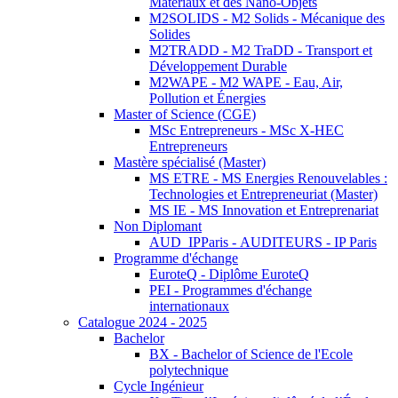
Matériaux et des Nano-Objets
M2SOLIDS - M2 Solids - Mécanique des
Solides
M2TRADD - M2 TraDD - Transport et
Développement Durable
M2WAPE - M2 WAPE - Eau, Air,
Pollution et Énergies
Master of Science (CGE)
MSc Entrepreneurs - MSc X-HEC
Entrepreneurs
Mastère spécialisé (Master)
MS ETRE - MS Energies Renouvelables :
Technologies et Entrepreneuriat (Master)
MS IE - MS Innovation et Entreprenariat
Non Diplomant
AUD_IPParis - AUDITEURS - IP Paris
Programme d'échange
EuroteQ - Diplôme EuroteQ
PEI - Programmes d'échange
internationaux
Catalogue 2024 - 2025
Bachelor
BX - Bachelor of Science de l'Ecole
polytechnique
Cycle Ingénieur