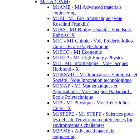
Master (DNM)
M1AME - M1 Advanced materials
engineering
M1BI - M1 Bio-informatique (Voie
Rosalind Franklin)
M1BS - M1 Biologie-Santé - Voie Boris
Ephrussi-X
M1C - M1 Chimie - Voie Fréderic Joliot-
Curie - Ecole Polytechnique
M1ECO - M1 Economie
M1HEP - M1 High Energy Physics
M1I - M1 Informatique - Voie Jacques
Herbrand - X
M1IESVIT - M1 Innovation, Entreprise, et
Société - Voie Innovation technologique
M1MAP - M1 Mathématiques et
Applications - Voie Jacques Hadamard -
École Polytechnique
M1P - M1 Physique - Voie Irène Joliot
Curie - X
M1STEPE - M1 STEPE - Sciences pour
les défis de l'environnement/Sciences for
environmentals challenges
M2AME - Advanced materials
engineering