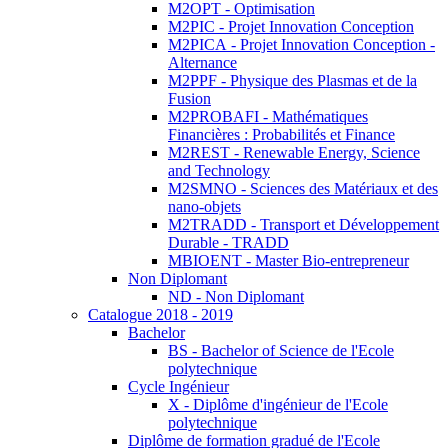
M2OPT - Optimisation
M2PIC - Projet Innovation Conception
M2PICA - Projet Innovation Conception -
Alternance
M2PPF - Physique des Plasmas et de la
Fusion
M2PROBAFI - Mathématiques
Financières : Probabilités et Finance
M2REST - Renewable Energy, Science
and Technology
M2SMNO - Sciences des Matériaux et des
nano-objets
M2TRADD - Transport et Développement
Durable - TRADD
MBIOENT - Master Bio-entrepreneur
Non Diplomant
ND - Non Diplomant
Catalogue 2018 - 2019
Bachelor
BS - Bachelor of Science de l'Ecole
polytechnique
Cycle Ingénieur
X - Diplôme d'ingénieur de l'Ecole
polytechnique
Diplôme de formation gradué de l'Ecole