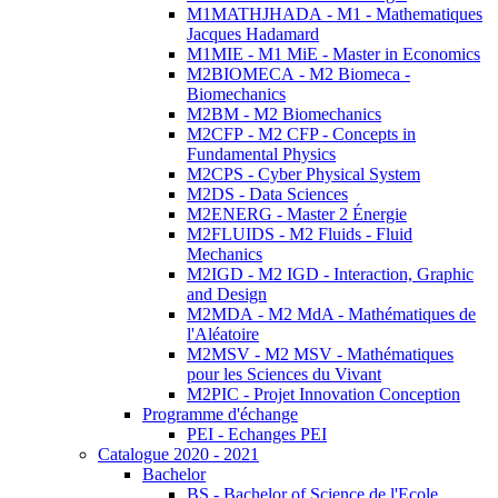
M1MATHJHADA - M1 - Mathematiques
Jacques Hadamard
M1MIE - M1 MiE - Master in Economics
M2BIOMECA - M2 Biomeca -
Biomechanics
M2BM - M2 Biomechanics
M2CFP - M2 CFP - Concepts in
Fundamental Physics
M2CPS - Cyber Physical System
M2DS - Data Sciences
M2ENERG - Master 2 Énergie
M2FLUIDS - M2 Fluids - Fluid
Mechanics
M2IGD - M2 IGD - Interaction, Graphic
and Design
M2MDA - M2 MdA - Mathématiques de
l'Aléatoire
M2MSV - M2 MSV - Mathématiques
pour les Sciences du Vivant
M2PIC - Projet Innovation Conception
Programme d'échange
PEI - Echanges PEI
Catalogue 2020 - 2021
Bachelor
BS - Bachelor of Science de l'Ecole