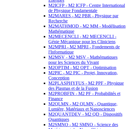
Energies
M2ICFP - M2 ICFP - Centre International
de Physique Fondamentale
M2MARES - M2 PBR - Physique par
Recherche
M2MATHMOD - M2 MM - Modélisation
Mathématique
M2MECENCLI - M2 MECENCLI -
Génie Mécanique pour les Cliniciens
M2MPRI - M2 MPRI - Fondements de
l'Informatique
M2MSV - M2 MSV - Mathématiques
pour les Sciences du Vivant
M2OPTIM - M2 OPT - Optimisation
M2PIC - M2 PIC - Projet, Innovation,
Conception
M2PLASPHYFUS - M2 PPF - Physique
des Plasmas et de la Fusion
M2PROBFIN - M2 PF - Probabilités et
Finance
M2QLMN - M2 QLMN - Quantique,
Lumière, Matériaux et Nanosciences
M2QUANTDEV - M2 QD - Dispositifs
Quantiques
M2SMNO - M2 SMNO - Science des