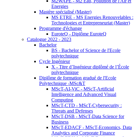
M2WAPE - M2 Eau, Pollution de l'Air et
Energies
Mastère spécialisé (Master)
MS ETRE - MS Energies Renouvelables :
Technologies et Entrepreneuriat (Master)
Programme d'échange
EuroteQ - Diplôme EuroteQ
Catalogue 2022 - 2023
Bachelor
BS - Bachelor of Science de l'Ecole
polytechnique
Cycle Ingénieur
X - Titre d’Ingénieur diplômé de l’École
polytechnique
Diplôme de formation gradué de l'Ecole
Polytechnique -MSc&T
MScT-AI-ViC - MScT-Artificial
Intelligence and Advanced Visual
Computing
MScT-CTD - MScT-Cybersecurity :
Threats and Defenses
MScT-DSB - MScT-Data Science for
Business
MScT-EDACF - MScT-Economics, Data
Analytics and Corporate Finance