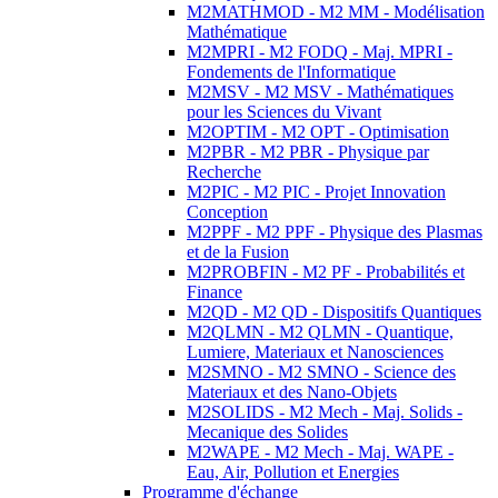
M2MATHMOD - M2 MM - Modélisation
Mathématique
M2MPRI - M2 FODQ - Maj. MPRI -
Fondements de l'Informatique
M2MSV - M2 MSV - Mathématiques
pour les Sciences du Vivant
M2OPTIM - M2 OPT - Optimisation
M2PBR - M2 PBR - Physique par
Recherche
M2PIC - M2 PIC - Projet Innovation
Conception
M2PPF - M2 PPF - Physique des Plasmas
et de la Fusion
M2PROBFIN - M2 PF - Probabilités et
Finance
M2QD - M2 QD - Dispositifs Quantiques
M2QLMN - M2 QLMN - Quantique,
Lumiere, Materiaux et Nanosciences
M2SMNO - M2 SMNO - Science des
Materiaux et des Nano-Objets
M2SOLIDS - M2 Mech - Maj. Solids -
Mecanique des Solides
M2WAPE - M2 Mech - Maj. WAPE -
Eau, Air, Pollution et Energies
Programme d'échange