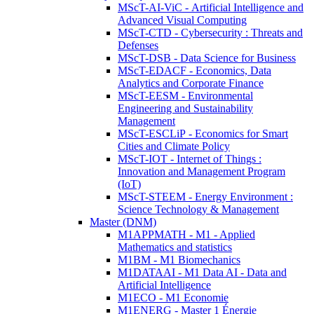
MScT-AI-ViC - Artificial Intelligence and
Advanced Visual Computing
MScT-CTD - Cybersecurity : Threats and
Defenses
MScT-DSB - Data Science for Business
MScT-EDACF - Economics, Data
Analytics and Corporate Finance
MScT-EESM - Environmental
Engineering and Sustainability
Management
MScT-ESCLiP - Economics for Smart
Cities and Climate Policy
MScT-IOT - Internet of Things :
Innovation and Management Program
(IoT)
MScT-STEEM - Energy Environment :
Science Technology & Management
Master (DNM)
M1APPMATH - M1 - Applied
Mathematics and statistics
M1BM - M1 Biomechanics
M1DATAAI - M1 Data AI - Data and
Artificial Intelligence
M1ECO - M1 Economie
M1ENERG - Master 1 Énergie