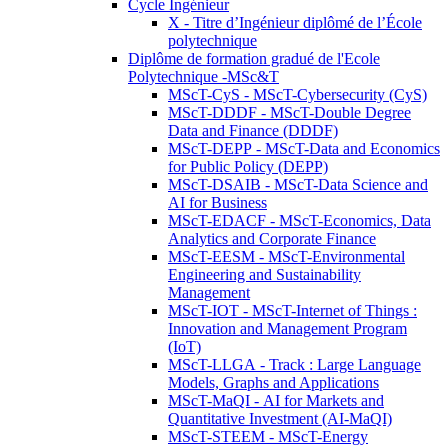
Cycle Ingénieur
X - Titre d’Ingénieur diplômé de l’École
polytechnique
Diplôme de formation gradué de l'Ecole
Polytechnique -MSc&T
MScT-CyS - MScT-Cybersecurity (CyS)
MScT-DDDF - MScT-Double Degree
Data and Finance (DDDF)
MScT-DEPP - MScT-Data and Economics
for Public Policy (DEPP)
MScT-DSAIB - MScT-Data Science and
AI for Business
MScT-EDACF - MScT-Economics, Data
Analytics and Corporate Finance
MScT-EESM - MScT-Environmental
Engineering and Sustainability
Management
MScT-IOT - MScT-Internet of Things :
Innovation and Management Program
(IoT)
MScT-LLGA - Track : Large Language
Models, Graphs and Applications
MScT-MaQI - AI for Markets and
Quantitative Investment (AI-MaQI)
MScT-STEEM - MScT-Energy