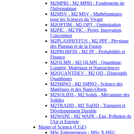
M2MPRI - M2 MPRI - Fondements de
l'Informatique
M2MSV - M2 MSV - Mathématiques
pour les Sciences du Vivant
M2OPTIM - M2 OPT - Optimisation
M2PIC - M2 PIC - Projet, Innovation,
Conception
M2PLASPHYFUS - M2 PPF - Physique
des Plasmas et de la Fusion
M2PROBFIN - M2 PF - Probabilités et
Finance
M2QLMN - M2 QLMN - Quantique,
Lumière, Matériaux et Nanosciences
M2QUANTDEV - M2 QD - Dispositifs
Quantiques
M2SMNO - M2 SMNO - Science des
Matériaux et des Nano-Objets
M2SOLIDS - M2 Solids - Mécanique des
Solides
M2TRADD - M2 TraDD - Transport et
Développement Durable
M2WAPE - M2 WAPE - Eau, Pollution de
l'Air et Energie
Master of Science (CGE)
MSc Entrepreneurs - MSc X-HEC