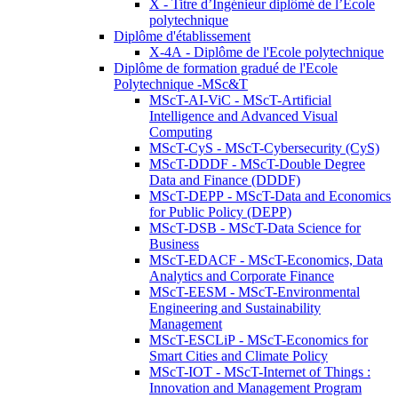
X - Titre d’Ingénieur diplômé de l’École
polytechnique
Diplôme d'établissement
X-4A - Diplôme de l'Ecole polytechnique
Diplôme de formation gradué de l'Ecole
Polytechnique -MSc&T
MScT-AI-ViC - MScT-Artificial
Intelligence and Advanced Visual
Computing
MScT-CyS - MScT-Cybersecurity (CyS)
MScT-DDDF - MScT-Double Degree
Data and Finance (DDDF)
MScT-DEPP - MScT-Data and Economics
for Public Policy (DEPP)
MScT-DSB - MScT-Data Science for
Business
MScT-EDACF - MScT-Economics, Data
Analytics and Corporate Finance
MScT-EESM - MScT-Environmental
Engineering and Sustainability
Management
MScT-ESCLiP - MScT-Economics for
Smart Cities and Climate Policy
MScT-IOT - MScT-Internet of Things :
Innovation and Management Program