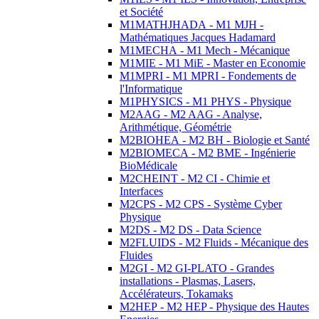
et Société
M1MATHJHADA - M1 MJH -
Mathématiques Jacques Hadamard
M1MECHA - M1 Mech - Mécanique
M1MIE - M1 MiE - Master en Economie
M1MPRI - M1 MPRI - Fondements de
l'Informatique
M1PHYSICS - M1 PHYS - Physique
M2AAG - M2 AAG - Analyse,
Arithmétique, Géométrie
M2BIOHEA - M2 BH - Biologie et Santé
M2BIOMECA - M2 BME - Ingénierie
BioMédicale
M2CHEINT - M2 CI - Chimie et
Interfaces
M2CPS - M2 CPS - Système Cyber
Physique
M2DS - M2 DS - Data Science
M2FLUIDS - M2 Fluids - Mécanique des
Fluides
M2GI - M2 GI-PLATO - Grandes
installations - Plasmas, Lasers,
Accélérateurs, Tokamaks
M2HEP - M2 HEP - Physique des Hautes