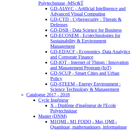
Polytechnique -MSc&T
GD-AIAVC - Artificial Intelligence and
Advanced Visual Computing
GD-CTD - Cybersecurity : Threats &
Defenses
GD-DSB - Data Science for Business
GD-ECOSEM - Ecotechnologies for
Sustainability & Environment
Management
GD-EDACF - Economics, Data Analytics
and Corporate Finance
GD-IOT - Internet of Things : Innovation
and Management Program (IoT)
GD-SCUP - Smart Cities and Urban
Policy
GD-STEEM - Energy Environment :
Science Technology & Management
Catalogue 2017 - 2018
Cycle Ingénieur
X - Diplôme d'ingénieur de l'Ecole
Polytechnique
Master (DNM)
M1QMI - M1 FODQ - Maj. QMI -
Quantique, mathematiques, informatique