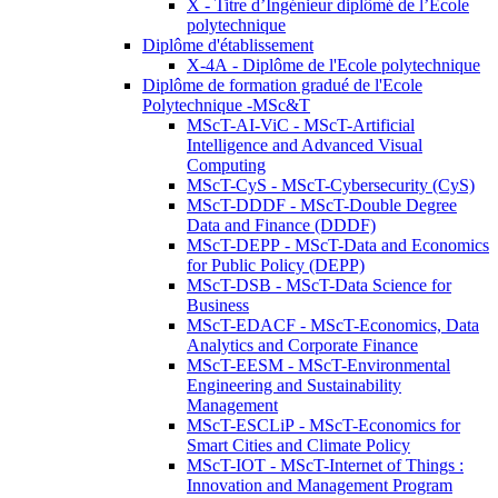
X - Titre d’Ingénieur diplômé de l’École
polytechnique
Diplôme d'établissement
X-4A - Diplôme de l'Ecole polytechnique
Diplôme de formation gradué de l'Ecole
Polytechnique -MSc&T
MScT-AI-ViC - MScT-Artificial
Intelligence and Advanced Visual
Computing
MScT-CyS - MScT-Cybersecurity (CyS)
MScT-DDDF - MScT-Double Degree
Data and Finance (DDDF)
MScT-DEPP - MScT-Data and Economics
for Public Policy (DEPP)
MScT-DSB - MScT-Data Science for
Business
MScT-EDACF - MScT-Economics, Data
Analytics and Corporate Finance
MScT-EESM - MScT-Environmental
Engineering and Sustainability
Management
MScT-ESCLiP - MScT-Economics for
Smart Cities and Climate Policy
MScT-IOT - MScT-Internet of Things :
Innovation and Management Program