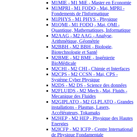
M1MIE - M1 MiE - Master en Economie
M1MPRI - M1 FODQ - Maj. MPRI -
Fondements de l'Informatique
M1PHYS - M1 PHYS - Physique
M1QMI - M1 FODQ - Maj. QMI -
Quantique, Mathematiques, Informatique
M2AAG - M2 AAG - Analyse,
Arithmétique, Géométrie
M2BBH - M2 BBH - Biologie,
Biotechnologie et Santé
M2BME - M2 BME - Ingénierie
BioMédicale
M2CHI - M2 CHI - Chimie et Interfaces
M2CPS - M2 CCSN - Maj. CPS -
Système Cyber Physique
M2DS - M2 DS - Science des données
M2FLUIDS - M2 Mech - Maj. Fluids -
Mecanique des Fluides
M2GIPLATO - M2 GI-PLATO - Grandes
installations - Plasmas, Lasers,
Accélérateurs, Tokamaks
M2HEP - M2 HEP - Physique des Hautes
Energies
M2ICFP - M2 ICFP - Centre International
de Physique Fondamentale