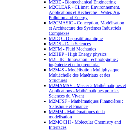
M2BE - Biomechanical Engineering
M2CLEAR - CLimat, Environnement,
Applications et Recherche - Water, Air,
Pollution and Energy
M2CMASIC - Conception, Modélisation
et Architecture des Systèmes Industriels
Complexes
M2DQ - Dispositif quantique
M2DS - Data Sciences
M2FM - Fluid Mechanics
M2HEP - High Energy physics
M2ITIE - Innovation Technologique :
ingénierie et entrepreneuriat
M2M4S - Modélisation Multiphysique
Multiéchelle des Matériaux et des
Structures
M2MAMSV - Master 2 Mathématiques et
Applications - Mathématiques pour les
Sciences du Vivant
M2MFSF - Mathématiques Financières :
Statistique et Finance
M2MM - Mathématiques de la
modélisation
M2MOCHI - Molecular Chemistry and
Interfaces