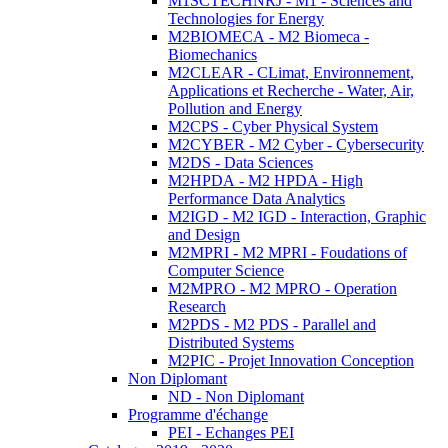
M1SCTECHNRJ - M1 - Sciences and
Technologies for Energy
M2BIOMECA - M2 Biomeca -
Biomechanics
M2CLEAR - CLimat, Environnement,
Applications et Recherche - Water, Air,
Pollution and Energy
M2CPS - Cyber Physical System
M2CYBER - M2 Cyber - Cybersecurity
M2DS - Data Sciences
M2HPDA - M2 HPDA - High
Performance Data Analytics
M2IGD - M2 IGD - Interaction, Graphic
and Design
M2MPRI - M2 MPRI - Foudations of
Computer Science
M2MPRO - M2 MPRO - Operation
Research
M2PDS - M2 PDS - Parallel and
Distributed Systems
M2PIC - Projet Innovation Conception
Non Diplomant
ND - Non Diplomant
Programme d'échange
PEI - Echanges PEI