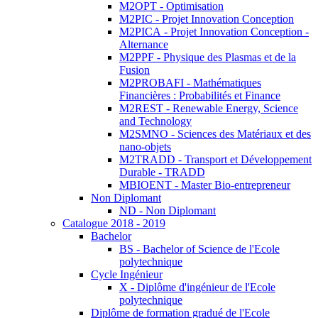
M2OPT - Optimisation
M2PIC - Projet Innovation Conception
M2PICA - Projet Innovation Conception -
Alternance
M2PPF - Physique des Plasmas et de la
Fusion
M2PROBAFI - Mathématiques
Financières : Probabilités et Finance
M2REST - Renewable Energy, Science
and Technology
M2SMNO - Sciences des Matériaux et des
nano-objets
M2TRADD - Transport et Développement
Durable - TRADD
MBIOENT - Master Bio-entrepreneur
Non Diplomant
ND - Non Diplomant
Catalogue 2018 - 2019
Bachelor
BS - Bachelor of Science de l'Ecole
polytechnique
Cycle Ingénieur
X - Diplôme d'ingénieur de l'Ecole
polytechnique
Diplôme de formation gradué de l'Ecole