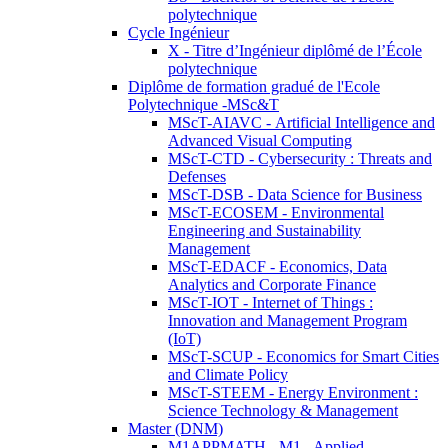
polytechnique
Cycle Ingénieur
X - Titre d’Ingénieur diplômé de l’École
polytechnique
Diplôme de formation gradué de l'Ecole
Polytechnique -MSc&T
MScT-AIAVC - Artificial Intelligence and
Advanced Visual Computing
MScT-CTD - Cybersecurity : Threats and
Defenses
MScT-DSB - Data Science for Business
MScT-ECOSEM - Environmental
Engineering and Sustainability
Management
MScT-EDACF - Economics, Data
Analytics and Corporate Finance
MScT-IOT - Internet of Things :
Innovation and Management Program
(IoT)
MScT-SCUP - Economics for Smart Cities
and Climate Policy
MScT-STEEM - Energy Environment :
Science Technology & Management
Master (DNM)
M1APPMATH - M1 - Applied