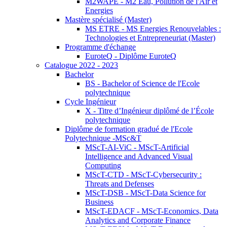
M2WAPE - M2 Eau, Pollution de l'Air et
Energies
Mastère spécialisé (Master)
MS ETRE - MS Energies Renouvelables :
Technologies et Entrepreneuriat (Master)
Programme d'échange
EuroteQ - Diplôme EuroteQ
Catalogue 2022 - 2023
Bachelor
BS - Bachelor of Science de l'Ecole
polytechnique
Cycle Ingénieur
X - Titre d’Ingénieur diplômé de l’École
polytechnique
Diplôme de formation gradué de l'Ecole
Polytechnique -MSc&T
MScT-AI-ViC - MScT-Artificial
Intelligence and Advanced Visual
Computing
MScT-CTD - MScT-Cybersecurity :
Threats and Defenses
MScT-DSB - MScT-Data Science for
Business
MScT-EDACF - MScT-Economics, Data
Analytics and Corporate Finance