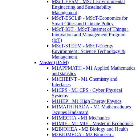
MScT-EESM - MScT-Environmental
Engineering and Sustainability
Management
MScT-ESCLiP - MScT-Economics for
Smart Cities and Climate Policy
MScT-IOT - MScT-Internet of Things :
Innovation and Management Program
(IoT)
MScT-STEEM - MScT-Energy
Environment : Science Technology &
Management
Master (DNM)
M1APPMATH - M1 Applied Mathematics
and statistics
M1CHEINT - M1 Chemistry and
Interfaces
M1CPS - M1 CPS - Cyber Physical
Systems
M1HEP - M1 High Energy Physics
M1MATHJHADA - M1 Mathematiques
Jacques Hadamard
M1MECHA - M1 Mechanics
M1MIE - M1 MIE - Master in Economics
M2BIOHEA - M2 Biology and Health
M2BIOMECA - M2 Biomeca -