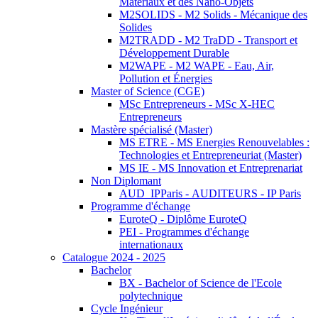
Matériaux et des Nano-Objets
M2SOLIDS - M2 Solids - Mécanique des
Solides
M2TRADD - M2 TraDD - Transport et
Développement Durable
M2WAPE - M2 WAPE - Eau, Air,
Pollution et Énergies
Master of Science (CGE)
MSc Entrepreneurs - MSc X-HEC
Entrepreneurs
Mastère spécialisé (Master)
MS ETRE - MS Energies Renouvelables :
Technologies et Entrepreneuriat (Master)
MS IE - MS Innovation et Entreprenariat
Non Diplomant
AUD_IPParis - AUDITEURS - IP Paris
Programme d'échange
EuroteQ - Diplôme EuroteQ
PEI - Programmes d'échange
internationaux
Catalogue 2024 - 2025
Bachelor
BX - Bachelor of Science de l'Ecole
polytechnique
Cycle Ingénieur