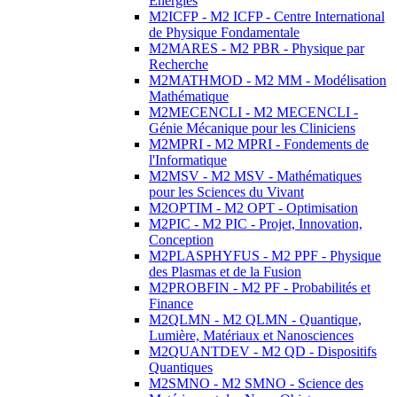
Energies
M2ICFP - M2 ICFP - Centre International
de Physique Fondamentale
M2MARES - M2 PBR - Physique par
Recherche
M2MATHMOD - M2 MM - Modélisation
Mathématique
M2MECENCLI - M2 MECENCLI -
Génie Mécanique pour les Cliniciens
M2MPRI - M2 MPRI - Fondements de
l'Informatique
M2MSV - M2 MSV - Mathématiques
pour les Sciences du Vivant
M2OPTIM - M2 OPT - Optimisation
M2PIC - M2 PIC - Projet, Innovation,
Conception
M2PLASPHYFUS - M2 PPF - Physique
des Plasmas et de la Fusion
M2PROBFIN - M2 PF - Probabilités et
Finance
M2QLMN - M2 QLMN - Quantique,
Lumière, Matériaux et Nanosciences
M2QUANTDEV - M2 QD - Dispositifs
Quantiques
M2SMNO - M2 SMNO - Science des