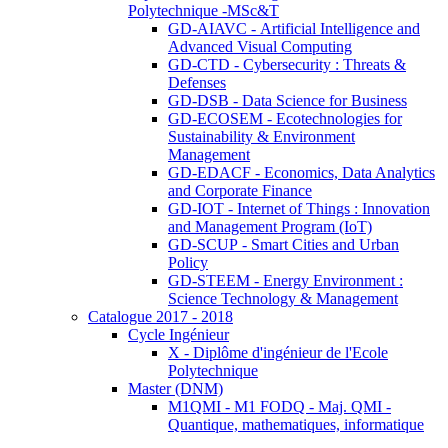
Polytechnique -MSc&T
GD-AIAVC - Artificial Intelligence and
Advanced Visual Computing
GD-CTD - Cybersecurity : Threats &
Defenses
GD-DSB - Data Science for Business
GD-ECOSEM - Ecotechnologies for
Sustainability & Environment
Management
GD-EDACF - Economics, Data Analytics
and Corporate Finance
GD-IOT - Internet of Things : Innovation
and Management Program (IoT)
GD-SCUP - Smart Cities and Urban
Policy
GD-STEEM - Energy Environment :
Science Technology & Management
Catalogue 2017 - 2018
Cycle Ingénieur
X - Diplôme d'ingénieur de l'Ecole
Polytechnique
Master (DNM)
M1QMI - M1 FODQ - Maj. QMI -
Quantique, mathematiques, informatique