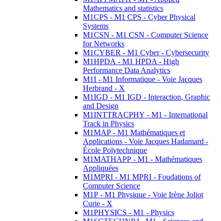
Mathematics and statistics
M1CPS - M1 CPS - Cyber Physical
Systems
M1CSN - M1 CSN - Computer Science
for Networks
M1CYBER - M1 Cyber - Cybersecurity
M1HPDA - M1 HPDA - High
Performance Data Analytics
M1I - M1 Informatique - Voie Jacques
Herbrand - X
M1IGD - M1 IGD - Interaction, Graphic
and Design
M1INTTRACPHY - M1 - International
Track in Physics
M1MAP - M1 Mathématiques et
Applications - Voie Jacques Hadamard -
École Polytechnique
M1MATHAPP - M1 - Mathématiques
Appliquées
M1MPRI - M1 MPRI - Foudations of
Computer Science
M1P - M1 Physique - Voie Irène Joliot
Curie - X
M1PHYSICS - M1 - Physics