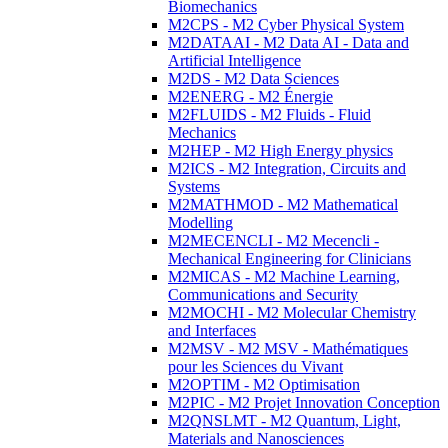
Biomechanics
M2CPS - M2 Cyber Physical System
M2DATAAI - M2 Data AI - Data and
Artificial Intelligence
M2DS - M2 Data Sciences
M2ENERG - M2 Énergie
M2FLUIDS - M2 Fluids - Fluid
Mechanics
M2HEP - M2 High Energy physics
M2ICS - M2 Integration, Circuits and
Systems
M2MATHMOD - M2 Mathematical
Modelling
M2MECENCLI - M2 Mecencli -
Mechanical Engineering for Clinicians
M2MICAS - M2 Machine Learning,
Communications and Security
M2MOCHI - M2 Molecular Chemistry
and Interfaces
M2MSV - M2 MSV - Mathématiques
pour les Sciences du Vivant
M2OPTIM - M2 Optimisation
M2PIC - M2 Projet Innovation Conception
M2QNSLMT - M2 Quantum, Light,
Materials and Nanosciences