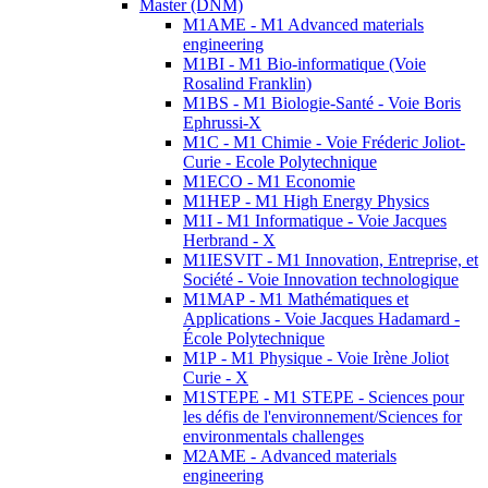
Master (DNM)
M1AME - M1 Advanced materials
engineering
M1BI - M1 Bio-informatique (Voie
Rosalind Franklin)
M1BS - M1 Biologie-Santé - Voie Boris
Ephrussi-X
M1C - M1 Chimie - Voie Fréderic Joliot-
Curie - Ecole Polytechnique
M1ECO - M1 Economie
M1HEP - M1 High Energy Physics
M1I - M1 Informatique - Voie Jacques
Herbrand - X
M1IESVIT - M1 Innovation, Entreprise, et
Société - Voie Innovation technologique
M1MAP - M1 Mathématiques et
Applications - Voie Jacques Hadamard -
École Polytechnique
M1P - M1 Physique - Voie Irène Joliot
Curie - X
M1STEPE - M1 STEPE - Sciences pour
les défis de l'environnement/Sciences for
environmentals challenges
M2AME - Advanced materials
engineering