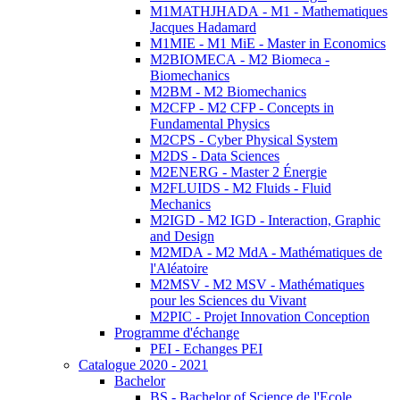
M1MATHJHADA - M1 - Mathematiques
Jacques Hadamard
M1MIE - M1 MiE - Master in Economics
M2BIOMECA - M2 Biomeca -
Biomechanics
M2BM - M2 Biomechanics
M2CFP - M2 CFP - Concepts in
Fundamental Physics
M2CPS - Cyber Physical System
M2DS - Data Sciences
M2ENERG - Master 2 Énergie
M2FLUIDS - M2 Fluids - Fluid
Mechanics
M2IGD - M2 IGD - Interaction, Graphic
and Design
M2MDA - M2 MdA - Mathématiques de
l'Aléatoire
M2MSV - M2 MSV - Mathématiques
pour les Sciences du Vivant
M2PIC - Projet Innovation Conception
Programme d'échange
PEI - Echanges PEI
Catalogue 2020 - 2021
Bachelor
BS - Bachelor of Science de l'Ecole