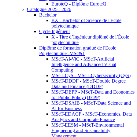
EuroteQ - Diplôme EuroteQ
Catalogue 2025 - 2026
Bachelor
BX - Bachelor of Science de l'Ecole
polytechnique
Cycle Ingénieur
X - Titre d’Ingénieur diplômé de l’École
polytechnique
Diplôme de formation gradué de l'Ecole
Polytechnique -MSc&T
MScT-AI-ViC - MScT-Artificial
Intelligence and Advanced Visual
Computing
MScT-CyS - MScT-Cybersecurity (CyS)
MScT-DDDF - MScT-Double Degree
Data and Finance (DDDF)
MScT-DEPP - MScT-Data and Economics
for Public Policy (DEPP)
MScT-DSAIB - MScT-Data Science and
AI for Business
MScT-EDACF - MScT-Economics, Data
Analytics and Corporate Finance
MScT-EESM - MScT-Environmental
Engineering and Sustainability
Management