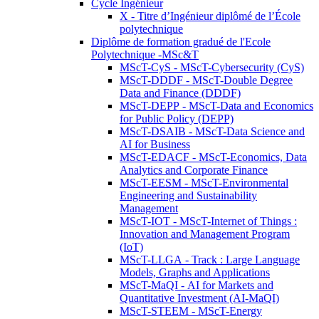
Cycle Ingénieur
X - Titre d’Ingénieur diplômé de l’École
polytechnique
Diplôme de formation gradué de l'Ecole
Polytechnique -MSc&T
MScT-CyS - MScT-Cybersecurity (CyS)
MScT-DDDF - MScT-Double Degree
Data and Finance (DDDF)
MScT-DEPP - MScT-Data and Economics
for Public Policy (DEPP)
MScT-DSAIB - MScT-Data Science and
AI for Business
MScT-EDACF - MScT-Economics, Data
Analytics and Corporate Finance
MScT-EESM - MScT-Environmental
Engineering and Sustainability
Management
MScT-IOT - MScT-Internet of Things :
Innovation and Management Program
(IoT)
MScT-LLGA - Track : Large Language
Models, Graphs and Applications
MScT-MaQI - AI for Markets and
Quantitative Investment (AI-MaQI)
MScT-STEEM - MScT-Energy