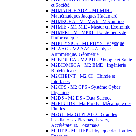
et Société
M1MATHJHADA - M1 MJH -
Mathématiques Jacques Hadamard
M1MECHA - M1 Mech - Mécanique
M1MIE - M1 MiE - Master en Economie
M1MPRI - M1 MPRI - Fondements de
l'Informatique
M1PHYSICS - M1 PHYS - Physique
M2AAG - M2 AAG - Analyse,
Arithmétique, Géométrie
M2BIOHEA - M2 BH - Biologie et Santé
M2BIOMECA - M2 BME - Ingénierie
BioMédicale
M2CHEINT - M2 CI - Chimie et
Interfaces
M2CPS - M2 CPS - Système Cyber
Physique
M2DS - M2 DS - Data Science
M2FLUIDS - M2 Fluids - Mécanique des
Fluides
M2GI - M2 GI-PLATO - Grandes
installations - Plasmas, Lasers,
Accélérateurs, Tokamaks
M2HEP - M2 HEP - Physique des Hautes