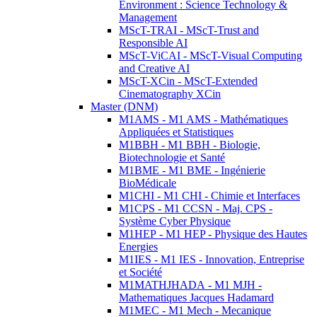
Environment : Science Technology &
Management
MScT-TRAI - MScT-Trust and
Responsible AI
MScT-ViCAI - MScT-Visual Computing
and Creative AI
MScT-XCin - MScT-Extended
Cinematography XCin
Master (DNM)
M1AMS - M1 AMS - Mathématiques
Appliquées et Statistiques
M1BBH - M1 BBH - Biologie,
Biotechnologie et Santé
M1BME - M1 BME - Ingénierie
BioMédicale
M1CHI - M1 CHI - Chimie et Interfaces
M1CPS - M1 CCSN - Maj. CPS -
Système Cyber Physique
M1HEP - M1 HEP - Physique des Hautes
Energies
M1IES - M1 IES - Innovation, Entreprise
et Société
M1MATHJHADA - M1 MJH -
Mathematiques Jacques Hadamard
M1MEC - M1 Mech - Mecanique