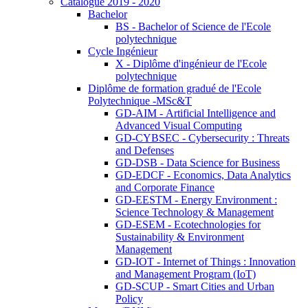
Catalogue 2019 - 2020
Bachelor
BS - Bachelor of Science de l'Ecole
polytechnique
Cycle Ingénieur
X - Diplôme d'ingénieur de l'Ecole
polytechnique
Diplôme de formation gradué de l'Ecole
Polytechnique -MSc&T
GD-AIM - Artificial Intelligence and
Advanced Visual Computing
GD-CYBSEC - Cybersecurity : Threats
and Defenses
GD-DSB - Data Science for Business
GD-EDCF - Economics, Data Analytics
and Corporate Finance
GD-EESTM - Energy Environment :
Science Technology & Management
GD-ESEM - Ecotechnologies for
Sustainability & Environment
Management
GD-IOT - Internet of Things : Innovation
and Management Program (IoT)
GD-SCUP - Smart Cities and Urban
Policy