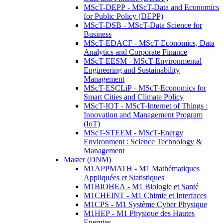
MScT-DEPP - MScT-Data and Economics
for Public Policy (DEPP)
MScT-DSB - MScT-Data Science for
Business
MScT-EDACF - MScT-Economics, Data
Analytics and Corporate Finance
MScT-EESM - MScT-Environmental
Engineering and Sustainability
Management
MScT-ESCLiP - MScT-Economics for
Smart Cities and Climate Policy
MScT-IOT - MScT-Internet of Things :
Innovation and Management Program
(IoT)
MScT-STEEM - MScT-Energy
Environment : Science Technology &
Management
Master (DNM)
M1APPMATH - M1 Mathématiques
Appliquées et Statistiques
M1BIOHEA - M1 Biologie et Santé
M1CHEINT - M1 Chimie et Interfaces
M1CPS - M1 Système Cyber Physique
M1HEP - M1 Physique des Hautes
Energies