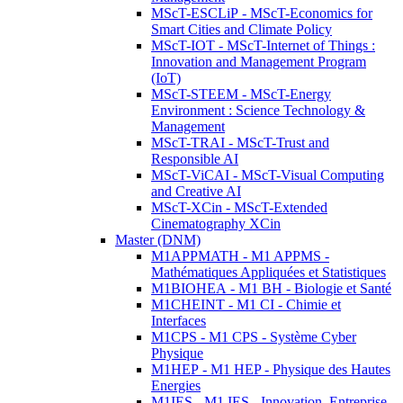
MScT-ESCLiP - MScT-Economics for
Smart Cities and Climate Policy
MScT-IOT - MScT-Internet of Things :
Innovation and Management Program
(IoT)
MScT-STEEM - MScT-Energy
Environment : Science Technology &
Management
MScT-TRAI - MScT-Trust and
Responsible AI
MScT-ViCAI - MScT-Visual Computing
and Creative AI
MScT-XCin - MScT-Extended
Cinematography XCin
Master (DNM)
M1APPMATH - M1 APPMS -
Mathématiques Appliquées et Statistiques
M1BIOHEA - M1 BH - Biologie et Santé
M1CHEINT - M1 CI - Chimie et
Interfaces
M1CPS - M1 CPS - Système Cyber
Physique
M1HEP - M1 HEP - Physique des Hautes
Energies
M1IES - M1 IES - Innovation, Entreprise