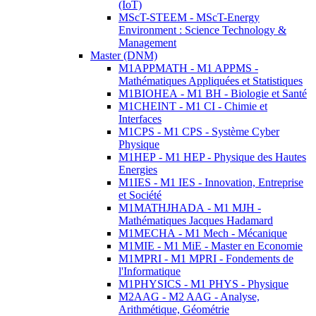
(IoT)
MScT-STEEM - MScT-Energy
Environment : Science Technology &
Management
Master (DNM)
M1APPMATH - M1 APPMS -
Mathématiques Appliquées et Statistiques
M1BIOHEA - M1 BH - Biologie et Santé
M1CHEINT - M1 CI - Chimie et
Interfaces
M1CPS - M1 CPS - Système Cyber
Physique
M1HEP - M1 HEP - Physique des Hautes
Energies
M1IES - M1 IES - Innovation, Entreprise
et Société
M1MATHJHADA - M1 MJH -
Mathématiques Jacques Hadamard
M1MECHA - M1 Mech - Mécanique
M1MIE - M1 MiE - Master en Economie
M1MPRI - M1 MPRI - Fondements de
l'Informatique
M1PHYSICS - M1 PHYS - Physique
M2AAG - M2 AAG - Analyse,
Arithmétique, Géométrie