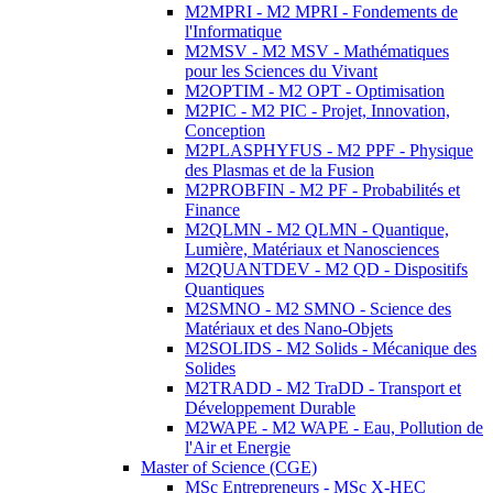
M2MPRI - M2 MPRI - Fondements de
l'Informatique
M2MSV - M2 MSV - Mathématiques
pour les Sciences du Vivant
M2OPTIM - M2 OPT - Optimisation
M2PIC - M2 PIC - Projet, Innovation,
Conception
M2PLASPHYFUS - M2 PPF - Physique
des Plasmas et de la Fusion
M2PROBFIN - M2 PF - Probabilités et
Finance
M2QLMN - M2 QLMN - Quantique,
Lumière, Matériaux et Nanosciences
M2QUANTDEV - M2 QD - Dispositifs
Quantiques
M2SMNO - M2 SMNO - Science des
Matériaux et des Nano-Objets
M2SOLIDS - M2 Solids - Mécanique des
Solides
M2TRADD - M2 TraDD - Transport et
Développement Durable
M2WAPE - M2 WAPE - Eau, Pollution de
l'Air et Energie
Master of Science (CGE)
MSc Entrepreneurs - MSc X-HEC