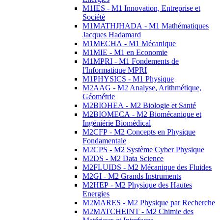
M1IES - M1 Innovation, Entreprise et
Société
M1MATHJHADA - M1 Mathématiques
Jacques Hadamard
M1MECHA - M1 Mécanique
M1MIE - M1 en Economie
M1MPRI - M1 Fondements de
l'Informatique MPRI
M1PHYSICS - M1 Physique
M2AAG - M2 Analyse, Arithmétique,
Géométrie
M2BIOHEA - M2 Biologie et Santé
M2BIOMECA - M2 Biomécanique et
Ingéniérie Biomédical
M2CFP - M2 Concepts en Physique
Fondamentale
M2CPS - M2 Système Cyber Physique
M2DS - M2 Data Science
M2FLUIDS - M2 Mécanique des Fluides
M2GI - M2 Grands Instruments
M2HEP - M2 Physique des Hautes
Energies
M2MARES - M2 Physique par Recherche
M2MATCHEINT - M2 Chimie des