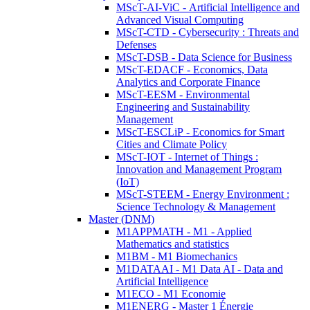
MScT-AI-ViC - Artificial Intelligence and
Advanced Visual Computing
MScT-CTD - Cybersecurity : Threats and
Defenses
MScT-DSB - Data Science for Business
MScT-EDACF - Economics, Data
Analytics and Corporate Finance
MScT-EESM - Environmental
Engineering and Sustainability
Management
MScT-ESCLiP - Economics for Smart
Cities and Climate Policy
MScT-IOT - Internet of Things :
Innovation and Management Program
(IoT)
MScT-STEEM - Energy Environment :
Science Technology & Management
Master (DNM)
M1APPMATH - M1 - Applied
Mathematics and statistics
M1BM - M1 Biomechanics
M1DATAAI - M1 Data AI - Data and
Artificial Intelligence
M1ECO - M1 Economie
M1ENERG - Master 1 Énergie