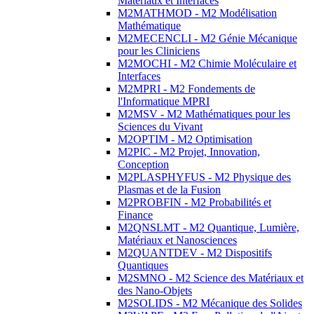
Matériaux et Interfaces
M2MATHMOD - M2 Modélisation
Mathématique
M2MECENCLI - M2 Génie Mécanique
pour les Cliniciens
M2MOCHI - M2 Chimie Moléculaire et
Interfaces
M2MPRI - M2 Fondements de
l'Informatique MPRI
M2MSV - M2 Mathématiques pour les
Sciences du Vivant
M2OPTIM - M2 Optimisation
M2PIC - M2 Projet, Innovation,
Conception
M2PLASPHYFUS - M2 Physique des
Plasmas et de la Fusion
M2PROBFIN - M2 Probabilités et
Finance
M2QNSLMT - M2 Quantique, Lumière,
Matériaux et Nanosciences
M2QUANTDEV - M2 Dispositifs
Quantiques
M2SMNO - M2 Science des Matériaux et
des Nano-Objets
M2SOLIDS - M2 Mécanique des Solides