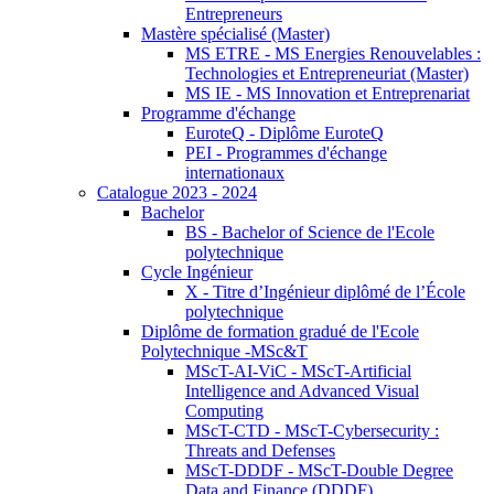
Entrepreneurs
Mastère spécialisé (Master)
MS ETRE - MS Energies Renouvelables :
Technologies et Entrepreneuriat (Master)
MS IE - MS Innovation et Entreprenariat
Programme d'échange
EuroteQ - Diplôme EuroteQ
PEI - Programmes d'échange
internationaux
Catalogue 2023 - 2024
Bachelor
BS - Bachelor of Science de l'Ecole
polytechnique
Cycle Ingénieur
X - Titre d’Ingénieur diplômé de l’École
polytechnique
Diplôme de formation gradué de l'Ecole
Polytechnique -MSc&T
MScT-AI-ViC - MScT-Artificial
Intelligence and Advanced Visual
Computing
MScT-CTD - MScT-Cybersecurity :
Threats and Defenses
MScT-DDDF - MScT-Double Degree
Data and Finance (DDDF)