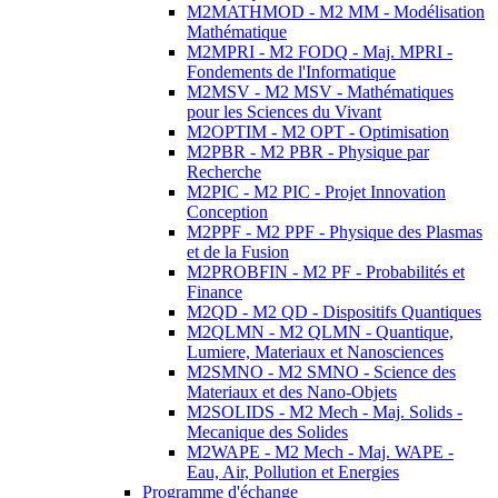
M2MATHMOD - M2 MM - Modélisation
Mathématique
M2MPRI - M2 FODQ - Maj. MPRI -
Fondements de l'Informatique
M2MSV - M2 MSV - Mathématiques
pour les Sciences du Vivant
M2OPTIM - M2 OPT - Optimisation
M2PBR - M2 PBR - Physique par
Recherche
M2PIC - M2 PIC - Projet Innovation
Conception
M2PPF - M2 PPF - Physique des Plasmas
et de la Fusion
M2PROBFIN - M2 PF - Probabilités et
Finance
M2QD - M2 QD - Dispositifs Quantiques
M2QLMN - M2 QLMN - Quantique,
Lumiere, Materiaux et Nanosciences
M2SMNO - M2 SMNO - Science des
Materiaux et des Nano-Objets
M2SOLIDS - M2 Mech - Maj. Solids -
Mecanique des Solides
M2WAPE - M2 Mech - Maj. WAPE -
Eau, Air, Pollution et Energies
Programme d'échange