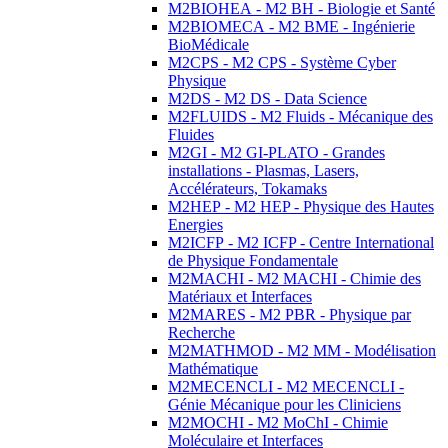
M2BIOHEA - M2 BH - Biologie et Santé
M2BIOMECA - M2 BME - Ingénierie
BioMédicale
M2CPS - M2 CPS - Système Cyber
Physique
M2DS - M2 DS - Data Science
M2FLUIDS - M2 Fluids - Mécanique des
Fluides
M2GI - M2 GI-PLATO - Grandes
installations - Plasmas, Lasers,
Accélérateurs, Tokamaks
M2HEP - M2 HEP - Physique des Hautes
Energies
M2ICFP - M2 ICFP - Centre International
de Physique Fondamentale
M2MACHI - M2 MACHI - Chimie des
Matériaux et Interfaces
M2MARES - M2 PBR - Physique par
Recherche
M2MATHMOD - M2 MM - Modélisation
Mathématique
M2MECENCLI - M2 MECENCLI -
Génie Mécanique pour les Cliniciens
M2MOCHI - M2 MoChI - Chimie
Moléculaire et Interfaces