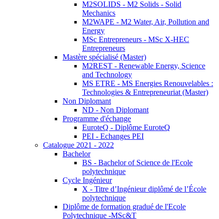
M2SOLIDS - M2 Solids - Solid
Mechanics
M2WAPE - M2 Water, Air, Pollution and
Energy
MSc Entrepreneurs - MSc X-HEC
Entrepreneurs
Mastère spécialisé (Master)
M2REST - Renewable Energy, Science
and Technology
MS ETRE - MS Energies Renouvelables :
Technologies & Entrepreneuriat (Master)
Non Diplomant
ND - Non Diplomant
Programme d'échange
EuroteQ - Diplôme EuroteQ
PEI - Echanges PEI
Catalogue 2021 - 2022
Bachelor
BS - Bachelor of Science de l'Ecole
polytechnique
Cycle Ingénieur
X - Titre d’Ingénieur diplômé de l’École
polytechnique
Diplôme de formation gradué de l'Ecole
Polytechnique -MSc&T