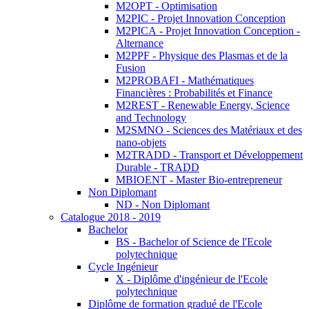
M2OPT - Optimisation
M2PIC - Projet Innovation Conception
M2PICA - Projet Innovation Conception -
Alternance
M2PPF - Physique des Plasmas et de la
Fusion
M2PROBAFI - Mathématiques
Financières : Probabilités et Finance
M2REST - Renewable Energy, Science
and Technology
M2SMNO - Sciences des Matériaux et des
nano-objets
M2TRADD - Transport et Développement
Durable - TRADD
MBIOENT - Master Bio-entrepreneur
Non Diplomant
ND - Non Diplomant
Catalogue 2018 - 2019
Bachelor
BS - Bachelor of Science de l'Ecole
polytechnique
Cycle Ingénieur
X - Diplôme d'ingénieur de l'Ecole
polytechnique
Diplôme de formation gradué de l'Ecole