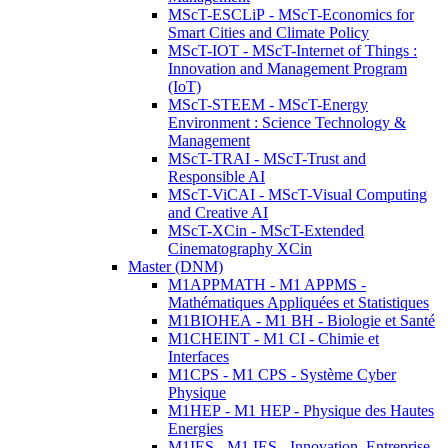
MScT-ESCLiP - MScT-Economics for
Smart Cities and Climate Policy
MScT-IOT - MScT-Internet of Things :
Innovation and Management Program
(IoT)
MScT-STEEM - MScT-Energy
Environment : Science Technology &
Management
MScT-TRAI - MScT-Trust and
Responsible AI
MScT-ViCAI - MScT-Visual Computing
and Creative AI
MScT-XCin - MScT-Extended
Cinematography XCin
Master (DNM)
M1APPMATH - M1 APPMS -
Mathématiques Appliquées et Statistiques
M1BIOHEA - M1 BH - Biologie et Santé
M1CHEINT - M1 CI - Chimie et
Interfaces
M1CPS - M1 CPS - Système Cyber
Physique
M1HEP - M1 HEP - Physique des Hautes
Energies
M1IES - M1 IES - Innovation, Entreprise