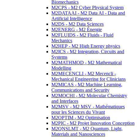
Biomechanics
M2CPS - M2 Cyber Physical System
M2DATAAI - M2 Data AI - Data and
Artificial Intelligence
M2DS - M2 Data Sciences
M2ENERG - M2 Énergie
M2FLUIDS - M2 Fluids - Fluid
Mechanics
M2HEP - M2 High Energy physics
M2ICS - M2 Integration, Circuits and
Systems
M2MATHMOD - M2 Mathematical
Modelling
M2MECENCLI - M2 Mecencli -
Mechanical Engineering for Clinicians
M2MICAS - M2 Machine Learning,
Communications and Security
M2MOCHI - M2 Molecular Chemistry
and Interfaces
M2MSV - M2 MSV - Mathématiques
pour les Sciences du Vivant
M2OPTIM - M2 Optimisation
M2PIC - M2 Projet Innovation Conception
M2QNSLMT - M2 Quantum, Light,
Materials and Nanosciences