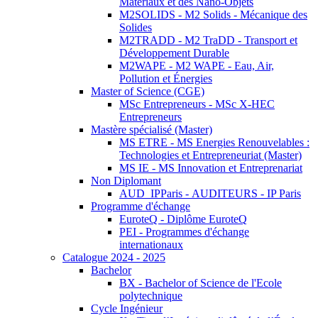
Matériaux et des Nano-Objets
M2SOLIDS - M2 Solids - Mécanique des
Solides
M2TRADD - M2 TraDD - Transport et
Développement Durable
M2WAPE - M2 WAPE - Eau, Air,
Pollution et Énergies
Master of Science (CGE)
MSc Entrepreneurs - MSc X-HEC
Entrepreneurs
Mastère spécialisé (Master)
MS ETRE - MS Energies Renouvelables :
Technologies et Entrepreneuriat (Master)
MS IE - MS Innovation et Entreprenariat
Non Diplomant
AUD_IPParis - AUDITEURS - IP Paris
Programme d'échange
EuroteQ - Diplôme EuroteQ
PEI - Programmes d'échange
internationaux
Catalogue 2024 - 2025
Bachelor
BX - Bachelor of Science de l'Ecole
polytechnique
Cycle Ingénieur