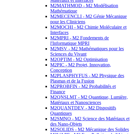
Matériaux et Interfaces
M2MATHMOD - M2 Modélisation
Mathématique
M2MECENCLI - M2 Génie Mécanique
pour les Cliniciens
M2MOCHI - M2 Chimie Moléculaire et
Interfaces
M2MPRI - M2 Fondements de
l'Informatique MPRI
M2MSV - M2 Mathématiques pour les
Sciences du Vivant
M2OPTIM - M2 Optimisation
M2PIC - M2 Projet, Innovation,
Conception
M2PLASPHYFUS - M2 Physique des
Plasmas et de la Fusion
M2PROBFIN - M2 Probabilités et
Finance
M2QNSLMT - M2 Quantique, Lumière,
Matériaux et Nanosciences
M2QUANTDEV - M2 Dispositifs
Quantiques
M2SMNO - M2 Science des Matériaux et
des Nano-Objets
M2SOLIDS - M2 Mécanique des Solides