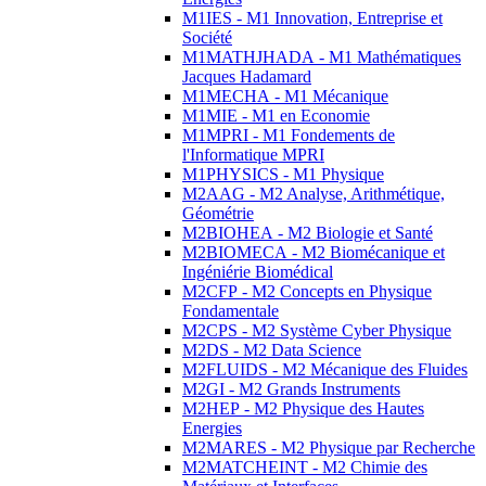
M1IES - M1 Innovation, Entreprise et
Société
M1MATHJHADA - M1 Mathématiques
Jacques Hadamard
M1MECHA - M1 Mécanique
M1MIE - M1 en Economie
M1MPRI - M1 Fondements de
l'Informatique MPRI
M1PHYSICS - M1 Physique
M2AAG - M2 Analyse, Arithmétique,
Géométrie
M2BIOHEA - M2 Biologie et Santé
M2BIOMECA - M2 Biomécanique et
Ingéniérie Biomédical
M2CFP - M2 Concepts en Physique
Fondamentale
M2CPS - M2 Système Cyber Physique
M2DS - M2 Data Science
M2FLUIDS - M2 Mécanique des Fluides
M2GI - M2 Grands Instruments
M2HEP - M2 Physique des Hautes
Energies
M2MARES - M2 Physique par Recherche
M2MATCHEINT - M2 Chimie des