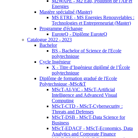
M2WAPE - M2 Eau, Pollution de l'Air et
Energies
Mastère spécialisé (Master)
MS ETRE - MS Energies Renouvelables :
Technologies et Entrepreneuriat (Master)
Programme d'échange
EuroteQ - Diplôme EuroteQ
Catalogue 2022 - 2023
Bachelor
BS - Bachelor of Science de l'Ecole
polytechnique
Cycle Ingénieur
X - Titre d’Ingénieur diplômé de l’École
polytechnique
Diplôme de formation gradué de l'Ecole
Polytechnique -MSc&T
MScT-AI-ViC - MScT-Artificial
Intelligence and Advanced Visual
Computing
MScT-CTD - MScT-Cybersecurity :
Threats and Defenses
MScT-DSB - MScT-Data Science for
Business
MScT-EDACF - MScT-Economics, Data
Analytics and Corporate Finance