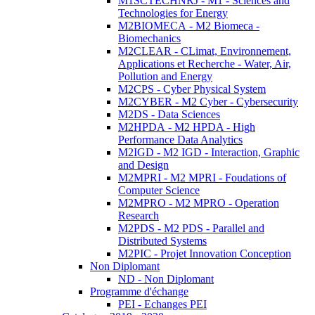
M1SCTECHNRJ - M1 - Sciences and
Technologies for Energy
M2BIOMECA - M2 Biomeca -
Biomechanics
M2CLEAR - CLimat, Environnement,
Applications et Recherche - Water, Air,
Pollution and Energy
M2CPS - Cyber Physical System
M2CYBER - M2 Cyber - Cybersecurity
M2DS - Data Sciences
M2HPDA - M2 HPDA - High
Performance Data Analytics
M2IGD - M2 IGD - Interaction, Graphic
and Design
M2MPRI - M2 MPRI - Foudations of
Computer Science
M2MPRO - M2 MPRO - Operation
Research
M2PDS - M2 PDS - Parallel and
Distributed Systems
M2PIC - Projet Innovation Conception
Non Diplomant
ND - Non Diplomant
Programme d'échange
PEI - Echanges PEI