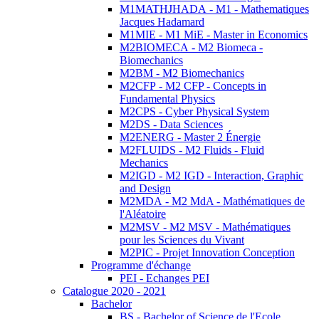
M1MATHJHADA - M1 - Mathematiques
Jacques Hadamard
M1MIE - M1 MiE - Master in Economics
M2BIOMECA - M2 Biomeca -
Biomechanics
M2BM - M2 Biomechanics
M2CFP - M2 CFP - Concepts in
Fundamental Physics
M2CPS - Cyber Physical System
M2DS - Data Sciences
M2ENERG - Master 2 Énergie
M2FLUIDS - M2 Fluids - Fluid
Mechanics
M2IGD - M2 IGD - Interaction, Graphic
and Design
M2MDA - M2 MdA - Mathématiques de
l'Aléatoire
M2MSV - M2 MSV - Mathématiques
pour les Sciences du Vivant
M2PIC - Projet Innovation Conception
Programme d'échange
PEI - Echanges PEI
Catalogue 2020 - 2021
Bachelor
BS - Bachelor of Science de l'Ecole