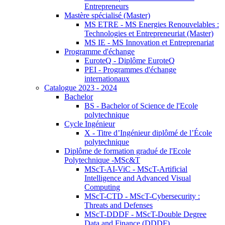
Entrepreneurs
Mastère spécialisé (Master)
MS ETRE - MS Energies Renouvelables :
Technologies et Entrepreneuriat (Master)
MS IE - MS Innovation et Entreprenariat
Programme d'échange
EuroteQ - Diplôme EuroteQ
PEI - Programmes d'échange
internationaux
Catalogue 2023 - 2024
Bachelor
BS - Bachelor of Science de l'Ecole
polytechnique
Cycle Ingénieur
X - Titre d’Ingénieur diplômé de l’École
polytechnique
Diplôme de formation gradué de l'Ecole
Polytechnique -MSc&T
MScT-AI-ViC - MScT-Artificial
Intelligence and Advanced Visual
Computing
MScT-CTD - MScT-Cybersecurity :
Threats and Defenses
MScT-DDDF - MScT-Double Degree
Data and Finance (DDDF)