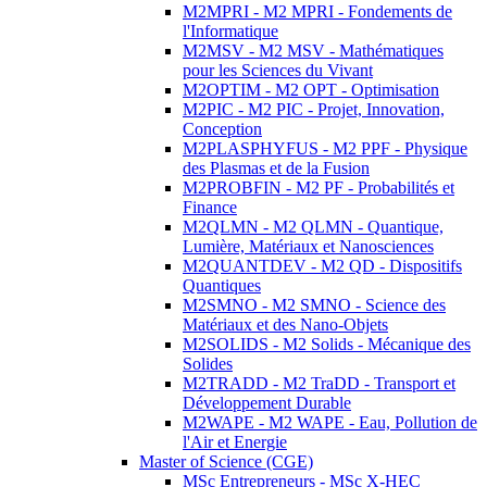
M2MPRI - M2 MPRI - Fondements de
l'Informatique
M2MSV - M2 MSV - Mathématiques
pour les Sciences du Vivant
M2OPTIM - M2 OPT - Optimisation
M2PIC - M2 PIC - Projet, Innovation,
Conception
M2PLASPHYFUS - M2 PPF - Physique
des Plasmas et de la Fusion
M2PROBFIN - M2 PF - Probabilités et
Finance
M2QLMN - M2 QLMN - Quantique,
Lumière, Matériaux et Nanosciences
M2QUANTDEV - M2 QD - Dispositifs
Quantiques
M2SMNO - M2 SMNO - Science des
Matériaux et des Nano-Objets
M2SOLIDS - M2 Solids - Mécanique des
Solides
M2TRADD - M2 TraDD - Transport et
Développement Durable
M2WAPE - M2 WAPE - Eau, Pollution de
l'Air et Energie
Master of Science (CGE)
MSc Entrepreneurs - MSc X-HEC