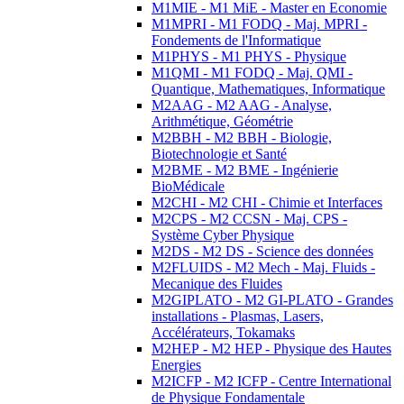
M1MIE - M1 MiE - Master en Economie
M1MPRI - M1 FODQ - Maj. MPRI -
Fondements de l'Informatique
M1PHYS - M1 PHYS - Physique
M1QMI - M1 FODQ - Maj. QMI -
Quantique, Mathematiques, Informatique
M2AAG - M2 AAG - Analyse,
Arithmétique, Géométrie
M2BBH - M2 BBH - Biologie,
Biotechnologie et Santé
M2BME - M2 BME - Ingénierie
BioMédicale
M2CHI - M2 CHI - Chimie et Interfaces
M2CPS - M2 CCSN - Maj. CPS -
Système Cyber Physique
M2DS - M2 DS - Science des données
M2FLUIDS - M2 Mech - Maj. Fluids -
Mecanique des Fluides
M2GIPLATO - M2 GI-PLATO - Grandes
installations - Plasmas, Lasers,
Accélérateurs, Tokamaks
M2HEP - M2 HEP - Physique des Hautes
Energies
M2ICFP - M2 ICFP - Centre International
de Physique Fondamentale