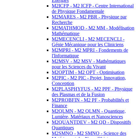
Energies
M2ICFP - M2 ICFP - Centre International
de Physique Fondamentale
M2MARES - M2 PBR - Physique par
Recherche
M2MATHMOD - M2 MM - Modélisation
Mathématique
M2MECENCLI - M2 MECENCLI -
Génie Mécanique pour les Cliniciens
M2MPRI - M2 MPRI - Fondements de
l'Informatique
M2MSV - M2 MSV - Mathématiques
pour les Sciences du Vivant
M2OPTIM - M2 OPT - Optimisation
M2PIC - M2 PIC - Projet, Innovation,
Conception
M2PLASPHYFUS - M2 PPF - Physique
des Plasmas et de la Fusion
M2PROBFIN - M2 PF - Probabilités et
Finance
M2QLMN - M2 QLMN - Quantique,
Lumière, Matériaux et Nanosciences
M2QUANTDEV - M2 QD - Dispositifs
Quantiques
M2SMNO - M2 SMNO - Science des