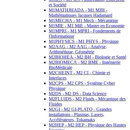
et Société
M1MATHJHADA - M1 MJH -
Mathématiques Jacques Hadamard
M1MECHA - M1 Mech - Mécanique
M1MIE - M1 MiE - Master en Economie
M1MPRI - M1 MPRI - Fondements de
l'Informatique
M1PHYSICS - M1 PHYS - Physique
M2AAG - M2 AAG - Analyse,
Arithmétique, Géométrie
M2BIOHEA - M2 BH - Biologie et Santé
M2BIOMECA - M2 BME - Ingénierie
BioMédicale
M2CHEINT - M2 CI - Chimie et
Interfaces
M2CPS - M2 CPS - Système Cyber
Physique
M2DS - M2 DS - Data Science
M2FLUIDS - M2 Fluids - Mécanique des
Fluides
M2GI - M2 GI-PLATO - Grandes
installations - Plasmas, Lasers,
Accélérateurs, Tokamaks
M2HEP - M2 HEP - Physique des Hautes