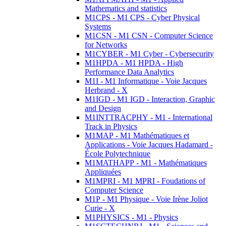
Mathematics and statistics
M1CPS - M1 CPS - Cyber Physical
Systems
M1CSN - M1 CSN - Computer Science
for Networks
M1CYBER - M1 Cyber - Cybersecurity
M1HPDA - M1 HPDA - High
Performance Data Analytics
M1I - M1 Informatique - Voie Jacques
Herbrand - X
M1IGD - M1 IGD - Interaction, Graphic
and Design
M1INTTRACPHY - M1 - International
Track in Physics
M1MAP - M1 Mathématiques et
Applications - Voie Jacques Hadamard -
École Polytechnique
M1MATHAPP - M1 - Mathématiques
Appliquées
M1MPRI - M1 MPRI - Foudations of
Computer Science
M1P - M1 Physique - Voie Irène Joliot
Curie - X
M1PHYSICS - M1 - Physics