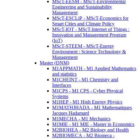
MScT-EESM - MScT-Environmental
Engineering and Sustainability
Management
MScT-ESCLiP - MScT-Economics for
Smart Cities and Climate Policy
MScT-IOT - MScT-Internet of Things :
Innovation and Management Program
(IoT)
MScT-STEEM - MScT-Energy
Environment : Science Technology &
Management
Master (DNM)
M1APPMATH - M1 Applied Mathematics
and statistics
M1CHEINT - M1 Chemistry and
Interfaces
M1CPS - M1 CPS - Cyber Physical
Systems
M1HEP - M1 High Energy Physics
M1MATHJHADA - M1 Mathematiques
Jacques Hadamard
M1MECHA - M1 Mechanics
M1MIE - M1 MIE - Master in Economics
M2BIOHEA - M2 Biology and Health
M2BIOMECA - M2 Biomeca -