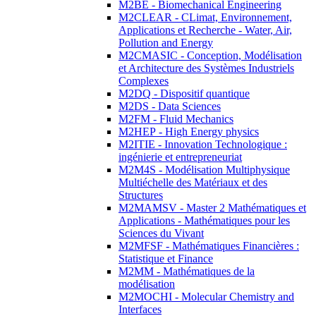
M2BE - Biomechanical Engineering
M2CLEAR - CLimat, Environnement,
Applications et Recherche - Water, Air,
Pollution and Energy
M2CMASIC - Conception, Modélisation
et Architecture des Systèmes Industriels
Complexes
M2DQ - Dispositif quantique
M2DS - Data Sciences
M2FM - Fluid Mechanics
M2HEP - High Energy physics
M2ITIE - Innovation Technologique :
ingénierie et entrepreneuriat
M2M4S - Modélisation Multiphysique
Multiéchelle des Matériaux et des
Structures
M2MAMSV - Master 2 Mathématiques et
Applications - Mathématiques pour les
Sciences du Vivant
M2MFSF - Mathématiques Financières :
Statistique et Finance
M2MM - Mathématiques de la
modélisation
M2MOCHI - Molecular Chemistry and
Interfaces