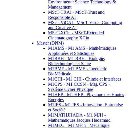
Environment : Science Technology &
Management
MScT-TRAI - MScT-Trust and
Responsible AI
MScT-ViCAI - MScT-Visual Computing
and Creative AI
MScT-XCin - MScT-Extended
Cinematography XCin
Master (DNM)
M1AMS - M1 AMS - Mathématiques
Appliquées et Statistiques
M1BBH - M1 BBH - Biologie,
Biotechnologie et Santé
M1BME - M1 BME - Ingénierie
BioMédicale
M1CHI - M1 CHI - Chimie et Interfaces
M1CPS - M1 CCSN - Maj. CPS -
Système Cyber Physique
M1HEP - M1 HEP - Physique des Hautes
Energies
M1IES - M1 IES - Innovation, Entreprise
et Société
M1MATHJHADA - M1 MJH -
Mathematiques Jacques Hadamard
M1MEC - M1 Mech - Mecanique