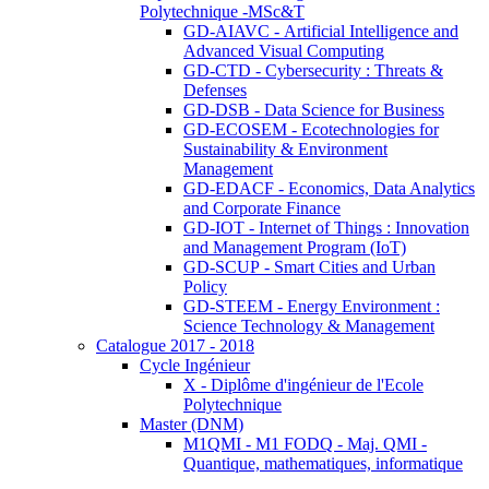
Polytechnique -MSc&T
GD-AIAVC - Artificial Intelligence and
Advanced Visual Computing
GD-CTD - Cybersecurity : Threats &
Defenses
GD-DSB - Data Science for Business
GD-ECOSEM - Ecotechnologies for
Sustainability & Environment
Management
GD-EDACF - Economics, Data Analytics
and Corporate Finance
GD-IOT - Internet of Things : Innovation
and Management Program (IoT)
GD-SCUP - Smart Cities and Urban
Policy
GD-STEEM - Energy Environment :
Science Technology & Management
Catalogue 2017 - 2018
Cycle Ingénieur
X - Diplôme d'ingénieur de l'Ecole
Polytechnique
Master (DNM)
M1QMI - M1 FODQ - Maj. QMI -
Quantique, mathematiques, informatique