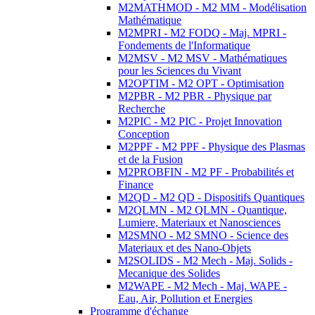
M2MATHMOD - M2 MM - Modélisation
Mathématique
M2MPRI - M2 FODQ - Maj. MPRI -
Fondements de l'Informatique
M2MSV - M2 MSV - Mathématiques
pour les Sciences du Vivant
M2OPTIM - M2 OPT - Optimisation
M2PBR - M2 PBR - Physique par
Recherche
M2PIC - M2 PIC - Projet Innovation
Conception
M2PPF - M2 PPF - Physique des Plasmas
et de la Fusion
M2PROBFIN - M2 PF - Probabilités et
Finance
M2QD - M2 QD - Dispositifs Quantiques
M2QLMN - M2 QLMN - Quantique,
Lumiere, Materiaux et Nanosciences
M2SMNO - M2 SMNO - Science des
Materiaux et des Nano-Objets
M2SOLIDS - M2 Mech - Maj. Solids -
Mecanique des Solides
M2WAPE - M2 Mech - Maj. WAPE -
Eau, Air, Pollution et Energies
Programme d'échange