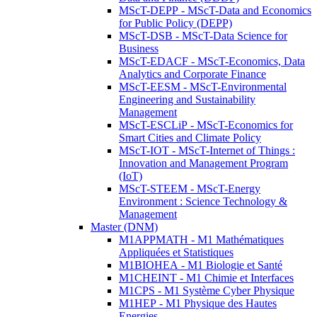
MScT-DEPP - MScT-Data and Economics
for Public Policy (DEPP)
MScT-DSB - MScT-Data Science for
Business
MScT-EDACF - MScT-Economics, Data
Analytics and Corporate Finance
MScT-EESM - MScT-Environmental
Engineering and Sustainability
Management
MScT-ESCLiP - MScT-Economics for
Smart Cities and Climate Policy
MScT-IOT - MScT-Internet of Things :
Innovation and Management Program
(IoT)
MScT-STEEM - MScT-Energy
Environment : Science Technology &
Management
Master (DNM)
M1APPMATH - M1 Mathématiques
Appliquées et Statistiques
M1BIOHEA - M1 Biologie et Santé
M1CHEINT - M1 Chimie et Interfaces
M1CPS - M1 Système Cyber Physique
M1HEP - M1 Physique des Hautes
Energies