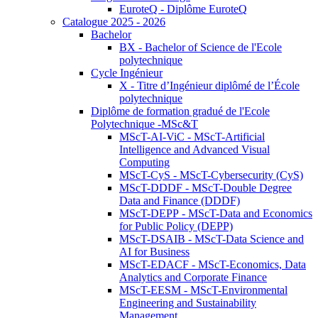
EuroteQ - Diplôme EuroteQ
Catalogue 2025 - 2026
Bachelor
BX - Bachelor of Science de l'Ecole
polytechnique
Cycle Ingénieur
X - Titre d’Ingénieur diplômé de l’École
polytechnique
Diplôme de formation gradué de l'Ecole
Polytechnique -MSc&T
MScT-AI-ViC - MScT-Artificial
Intelligence and Advanced Visual
Computing
MScT-CyS - MScT-Cybersecurity (CyS)
MScT-DDDF - MScT-Double Degree
Data and Finance (DDDF)
MScT-DEPP - MScT-Data and Economics
for Public Policy (DEPP)
MScT-DSAIB - MScT-Data Science and
AI for Business
MScT-EDACF - MScT-Economics, Data
Analytics and Corporate Finance
MScT-EESM - MScT-Environmental
Engineering and Sustainability
Management