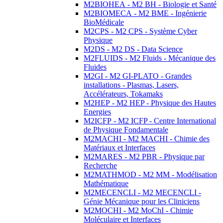
M2BIOHEA - M2 BH - Biologie et Santé
M2BIOMECA - M2 BME - Ingénierie
BioMédicale
M2CPS - M2 CPS - Système Cyber
Physique
M2DS - M2 DS - Data Science
M2FLUIDS - M2 Fluids - Mécanique des
Fluides
M2GI - M2 GI-PLATO - Grandes
installations - Plasmas, Lasers,
Accélérateurs, Tokamaks
M2HEP - M2 HEP - Physique des Hautes
Energies
M2ICFP - M2 ICFP - Centre International
de Physique Fondamentale
M2MACHI - M2 MACHI - Chimie des
Matériaux et Interfaces
M2MARES - M2 PBR - Physique par
Recherche
M2MATHMOD - M2 MM - Modélisation
Mathématique
M2MECENCLI - M2 MECENCLI -
Génie Mécanique pour les Cliniciens
M2MOCHI - M2 MoChI - Chimie
Moléculaire et Interfaces