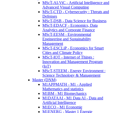
MScT-AI-ViC - Artificial Intelligence and
Advanced Visual Computing
MScT-CTD - Cybersecurity : Threats and
Defenses
MScT-DSB - Data Science for Business
MScT-EDACF - Economics, Data
Analytics and Corporate Finance
MScT-EESM - Environmental
Engineering and Sustainability
Management
MScT-ESCLiP - Economics for Smart
Cities and Climate Policy
MScT-IOT - Internet of Things :
Innovation and Management Program
(IoT)
MScT-STEEM - Energy Environment :
Science Technology & Management
Master (DNM)
M1APPMATH - M1 - Applied
Mathematics and statistics
M1BM - M1 Biomechanics
M1DATAAI - M1 Data AI - Data and
Artificial Intelligence
M1ECO - M1 Economie
M1ENERG - Master 1 Énergie