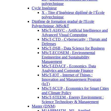
polytechnique
Cycle Ingénieur
X - Titre d’Ingénieur diplômé de l’École
polytechnique
Diplôme de formation gradué de l'Ecole
Polytechnique -MSc&T
MScT-AIAVC - Artificial Intelligence and
Advanced Visual Computing
MScT-CTD - Cybersecurity : Threats and
Defenses
MScT-DSB - Data Science for Business
MScT-ECOSEM - Environmental
Engineering and Sustainability
Management
MScT-EDACF - Economics, Data
Analytics and Corporate Finance
MScT-IOT - Internet of Things :
Innovation and Management Program
(IoT)
MScT-SCUP - Economics for Smart Cities
and Climate Policy
MScT-STEEM - Energy Environment :
Science Technology & Management
Master (DNM)
M1APPMATH - M1 - Applied