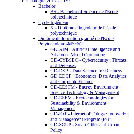
Catalogue 2019 - 2020
Bachelor
BS - Bachelor of Science de l'Ecole
polytechnique
Cycle Ingénieur
X - Diplôme d'ingénieur de l'Ecole
polytechnique
Diplôme de formation gradué de l'Ecole
Polytechnique -MSc&T
GD-AIM - Artificial Intelligence and
Advanced Visual Computing
GD-CYBSEC - Cybersecurity : Threats
and Defenses
GD-DSB - Data Science for Business
GD-EDCF - Economics, Data Analytics
and Corporate Finance
GD-EESTM - Energy Environment :
Science Technology & Management
GD-ESEM - Ecotechnologies for
Sustainability & Environment
Management
GD-IOT - Internet of Things : Innovation
and Management Program (IoT)
GD-SCUP - Smart Cities and Urban
Policy