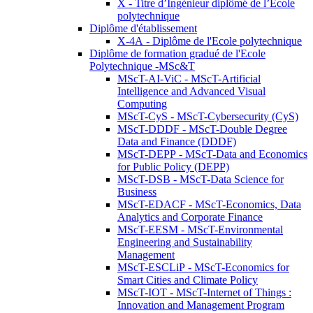
X - Titre d’Ingénieur diplômé de l’École
polytechnique
Diplôme d'établissement
X-4A - Diplôme de l'Ecole polytechnique
Diplôme de formation gradué de l'Ecole
Polytechnique -MSc&T
MScT-AI-ViC - MScT-Artificial
Intelligence and Advanced Visual
Computing
MScT-CyS - MScT-Cybersecurity (CyS)
MScT-DDDF - MScT-Double Degree
Data and Finance (DDDF)
MScT-DEPP - MScT-Data and Economics
for Public Policy (DEPP)
MScT-DSB - MScT-Data Science for
Business
MScT-EDACF - MScT-Economics, Data
Analytics and Corporate Finance
MScT-EESM - MScT-Environmental
Engineering and Sustainability
Management
MScT-ESCLiP - MScT-Economics for
Smart Cities and Climate Policy
MScT-IOT - MScT-Internet of Things :
Innovation and Management Program