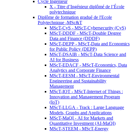
Cycle Ingénieur
X - Titre d’Ingénieur diplômé de l’École
polytechnique
Diplôme de formation gradué de l'Ecole
Polytechnique -MSc&T
MScT-CyS - MScT-Cybersecurity (CyS)
MScT-DDDF - MScT-Double Degree
Data and Finance (DDDF)
MScT-DEPP - MScT-Data and Economics
for Public Policy (DEPP)
MScT-DSAIB - MScT-Data Science and
AI for Business
MScT-EDACF - MScT-Economics, Data
Analytics and Corporate Finance
MScT-EESM - MScT-Environmental
Engineering and Sustainability
Management
MScT-IOT - MScT-Internet of Things :
Innovation and Management Program
(IoT)
MScT-LLGA - Track : Large Language
Models, Graphs and Applications
MScT-MaQI - AI for Markets and
Quantitative Investment (AI-MaQI)
MScT-STEEM - MScT-Energy