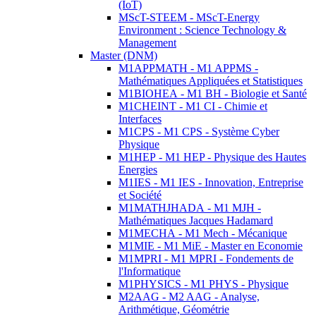
(IoT)
MScT-STEEM - MScT-Energy
Environment : Science Technology &
Management
Master (DNM)
M1APPMATH - M1 APPMS -
Mathématiques Appliquées et Statistiques
M1BIOHEA - M1 BH - Biologie et Santé
M1CHEINT - M1 CI - Chimie et
Interfaces
M1CPS - M1 CPS - Système Cyber
Physique
M1HEP - M1 HEP - Physique des Hautes
Energies
M1IES - M1 IES - Innovation, Entreprise
et Société
M1MATHJHADA - M1 MJH -
Mathématiques Jacques Hadamard
M1MECHA - M1 Mech - Mécanique
M1MIE - M1 MiE - Master en Economie
M1MPRI - M1 MPRI - Fondements de
l'Informatique
M1PHYSICS - M1 PHYS - Physique
M2AAG - M2 AAG - Analyse,
Arithmétique, Géométrie