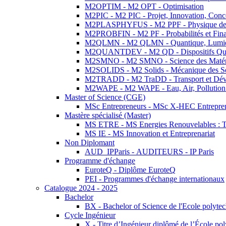
M2OPTIM - M2 OPT - Optimisation
M2PIC - M2 PIC - Projet, Innovation, Conc
M2PLASPHYFUS - M2 PPF - Physique des P
M2PROBFIN - M2 PF - Probabilités et Fin
M2QLMN - M2 QLMN - Quantique, Lumière
M2QUANTDEV - M2 QD - Dispositifs Qua
M2SMNO - M2 SMNO - Science des Matéri
M2SOLIDS - M2 Solids - Mécanique des So
M2TRADD - M2 TraDD - Transport et Dév
M2WAPE - M2 WAPE - Eau, Air, Pollution 
Master of Science (CGE)
MSc Entrepreneurs - MSc X-HEC Entrepre
Mastère spécialisé (Master)
MS ETRE - MS Energies Renouvelables : Tec
MS IE - MS Innovation et Entreprenariat
Non Diplomant
AUD_IPParis - AUDITEURS - IP Paris
Programme d'échange
EuroteQ - Diplôme EuroteQ
PEI - Programmes d'échange internationaux
Catalogue 2024 - 2025
Bachelor
BX - Bachelor of Science de l'Ecole polyte
Cycle Ingénieur
X - Titre d’Ingénieur diplômé de l’École po