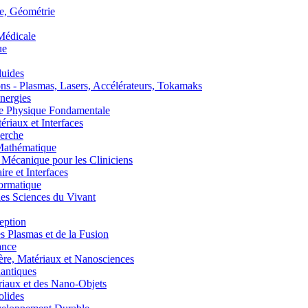
, Géométrie
édicale
ue
uides
s - Plasmas, Lasers, Accélérateurs, Tokamaks
nergies
de Physique Fondamentale
aux et Interfaces
erche
athématique
anique pour les Cliniciens
 et Interfaces
ormatique
s Sciences du Vivant
eption
lasmas et de la Fusion
ance
, Matériaux et Nanosciences
ntiques
aux et des Nano-Objets
lides