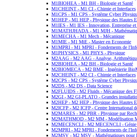
M1BIOHEA - M1 BH - Biologie et Santé
M1CHEINT - M1 CI - Chimie et Interfaces
M1CPS - M1 CPS - Système Cyber Physiq
M1HEP - M1 HEP - Physique des Hautes E
M1IES - M1 IES - Innovation, Entreprise et
M1MATHJHADA - M1 MJH - Mathématiqu
M1MECHA - M1 Mech - Mécanique
M1MIE - M1 MiE - Master en Economie
M1MPRI - M1 MPRI - Fondements de l'Inf
M1PHYSICS - M1 PHYS - Physique
M2AAG - M2 AAG - Analyse, Arithmétique
M2BIOHEA - M2 BH - Biologie et Santé
M2BIOMECA - M2 BME - Ingénierie BioM
M2CHEINT - M2 CI - Chimie et Interfaces
M2CPS - M2 CPS - Système Cyber Physiq
M2DS - M2 DS - Data Science
M2FLUIDS - M2 Fluids - Mécanique des Fl
M2GI - M2 GI-PLATO - Grandes installation
M2HEP - M2 HEP - Physique des Hautes E
M2ICFP - M2 ICFP - Centre International 
M2MARES - M2 PBR - Physique par Rech
M2MATHMOD - M2 MM - Modélisation M
M2MECENCLI - M2 MECENCLI - Génie Méc
M2MPRI - M2 MPRI - Fondements de l'Inf
M2MSV - M2 MSV - Mathématiques pour le