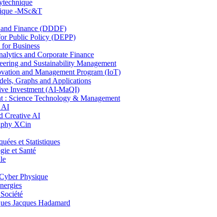
lytechnique
hnique -MSc&T
and Finance (DDDF)
r Public Policy (DEPP)
for Business
ytics and Corporate Finance
ring and Sustainability Management
ovation and Management Program (IoT)
ls, Graphs and Applications
ive Investment (AI-MaQI)
: Science Technology & Management
 AI
 Creative AI
aphy XCin
es et Statistiques
ie et Santé
le
Cyber Physique
nergies
 Société
es Jacques Hadamard