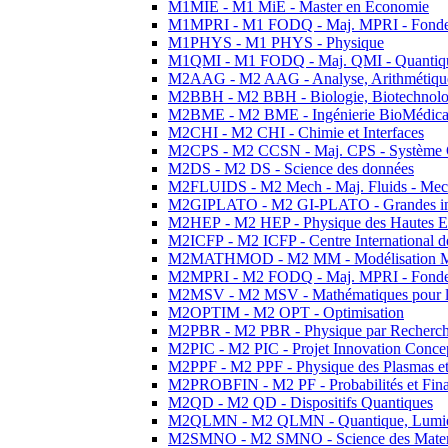
M1MIE - M1 MiE - Master en Economie
M1MPRI - M1 FODQ - Maj. MPRI - Fondeme
M1PHYS - M1 PHYS - Physique
M1QMI - M1 FODQ - Maj. QMI - Quantique
M2AAG - M2 AAG - Analyse, Arithmétique
M2BBH - M2 BBH - Biologie, Biotechnolog
M2BME - M2 BME - Ingénierie BioMédica
M2CHI - M2 CHI - Chimie et Interfaces
M2CPS - M2 CCSN - Maj. CPS - Système 
M2DS - M2 DS - Science des données
M2FLUIDS - M2 Mech - Maj. Fluids - Meca
M2GIPLATO - M2 GI-PLATO - Grandes instal
M2HEP - M2 HEP - Physique des Hautes E
M2ICFP - M2 ICFP - Centre International 
M2MATHMOD - M2 MM - Modélisation M
M2MPRI - M2 FODQ - Maj. MPRI - Fondeme
M2MSV - M2 MSV - Mathématiques pour le
M2OPTIM - M2 OPT - Optimisation
M2PBR - M2 PBR - Physique par Recherc
M2PIC - M2 PIC - Projet Innovation Conce
M2PPF - M2 PPF - Physique des Plasmas et
M2PROBFIN - M2 PF - Probabilités et Fin
M2QD - M2 QD - Dispositifs Quantiques
M2QLMN - M2 QLMN - Quantique, Lumiere
M2SMNO - M2 SMNO - Science des Materi