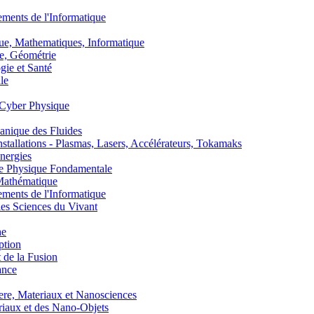
nts de l'Informatique
, Mathematiques, Informatique
, Géométrie
ie et Santé
le
Cyber Physique
nique des Fluides
lations - Plasmas, Lasers, Accélérateurs, Tokamaks
nergies
de Physique Fondamentale
athématique
nts de l'Informatique
s Sciences du Vivant
he
ption
 de la Fusion
ance
, Materiaux et Nanosciences
aux et des Nano-Objets