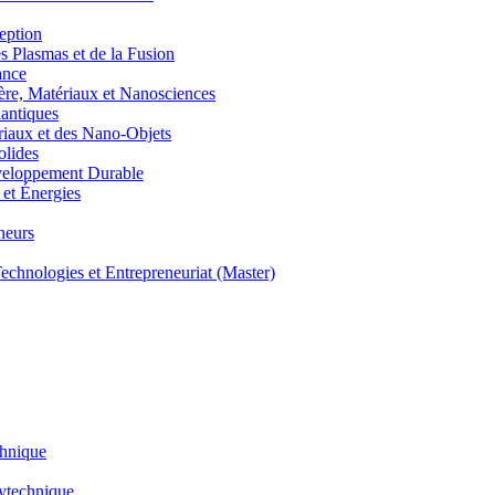
eption
lasmas et de la Fusion
ance
, Matériaux et Nanosciences
ntiques
aux et des Nano-Objets
lides
eloppement Durable
et Énergies
neurs
hnologies et Entrepreneuriat (Master)
chnique
lytechnique