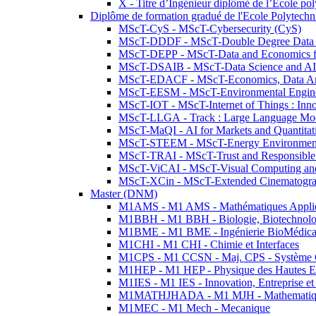
X - Titre d’Ingénieur diplômé de l’École po
Diplôme de formation gradué de l'Ecole Polytec
MScT-CyS - MScT-Cybersecurity (CyS)
MScT-DDDF - MScT-Double Degree Data 
MScT-DEPP - MScT-Data and Economics fo
MScT-DSAIB - MScT-Data Science and AI 
MScT-EDACF - MScT-Economics, Data Anal
MScT-EESM - MScT-Environmental Enginee
MScT-IOT - MScT-Internet of Things : Inn
MScT-LLGA - Track : Large Language Mode
MScT-MaQI - AI for Markets and Quantitat
MScT-STEEM - MScT-Energy Environment 
MScT-TRAI - MScT-Trust and Responsible
MScT-ViCAI - MScT-Visual Computing and
MScT-XCin - MScT-Extended Cinematogr
Master (DNM)
M1AMS - M1 AMS - Mathématiques Appliqué
M1BBH - M1 BBH - Biologie, Biotechnolog
M1BME - M1 BME - Ingénierie BioMédica
M1CHI - M1 CHI - Chimie et Interfaces
M1CPS - M1 CCSN - Maj. CPS - Système 
M1HEP - M1 HEP - Physique des Hautes E
M1IES - M1 IES - Innovation, Entreprise et
M1MATHJHADA - M1 MJH - Mathematiqu
M1MEC - M1 Mech - Mecanique