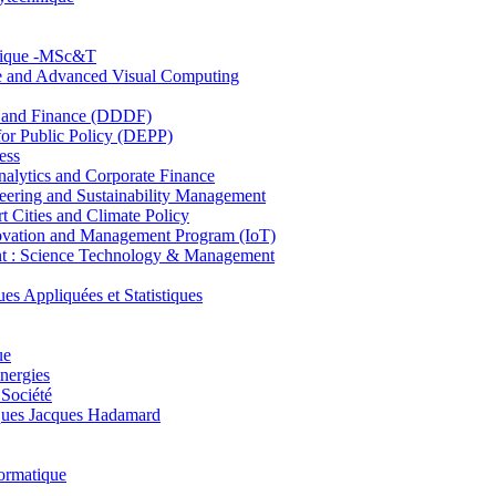
hnique -MSc&T
ce and Advanced Visual Computing
and Finance (DDDF)
r Public Policy (DEPP)
ess
ytics and Corporate Finance
ring and Sustainability Management
Cities and Climate Policy
ovation and Management Program (IoT)
: Science Technology & Management
ppliquées et Statistiques
ue
nergies
 Société
es Jacques Hadamard
ormatique