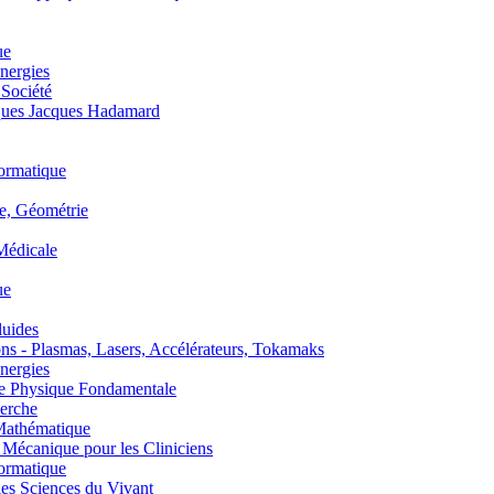
ue
nergies
 Société
es Jacques Hadamard
ormatique
, Géométrie
édicale
ue
uides
s - Plasmas, Lasers, Accélérateurs, Tokamaks
nergies
de Physique Fondamentale
erche
athématique
anique pour les Cliniciens
ormatique
s Sciences du Vivant