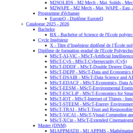
M2SOLIDS - M2 Mech - Maj. Solids - Meca
M2WAPE - M2 Mech - Maj. WAPE - Eau, Air
Programme d'échange
EuroteQ - Diplôme EuroteQ
Catalogue 2025 - 2026
Bachelor
BX - Bachelor of Science de l'Ecole polyte
Cycle Ingénieur
X - Titre d’Ingénieur diplômé de l’École po
Diplôme de formation gradué de l'Ecole Polytec
MScT-AI-ViC - MScT-Artificial Intelligen
MScT-CyS - MScT-Cybersecurity (CyS)
MScT-DDDF - MScT-Double Degree Data 
MScT-DEPP - MScT-Data and Economics fo
MScT-DSAIB - MScT-Data Science and AI 
MScT-EDACF - MScT-Economics, Data Anal
MScT-EESM - MScT-Environmental Enginee
MScT-ESCLiP - MScT-Economics for Smart 
MScT-IOT - MScT-Internet of Things : Inn
MScT-STEEM - MScT-Energy Environment 
MScT-TRAI - MScT-Trust and Responsible
MScT-ViCAI - MScT-Visual Computing and
MScT-XCin - MScT-Extended Cinematogr
Master (DNM)
M1APPMATH - M1 APPMS - Mathématiques A