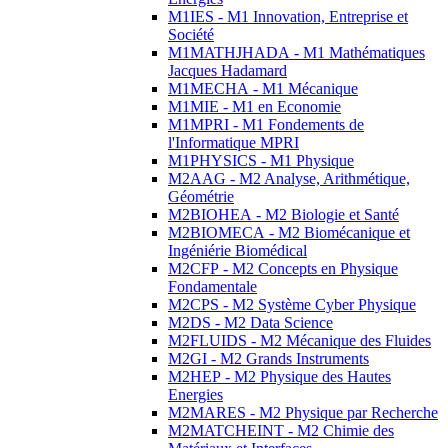
M1IES - M1 Innovation, Entreprise et
Société
M1MATHJHADA - M1 Mathématiques
Jacques Hadamard
M1MECHA - M1 Mécanique
M1MIE - M1 en Economie
M1MPRI - M1 Fondements de
l'Informatique MPRI
M1PHYSICS - M1 Physique
M2AAG - M2 Analyse, Arithmétique,
Géométrie
M2BIOHEA - M2 Biologie et Santé
M2BIOMECA - M2 Biomécanique et
Ingéniérie Biomédical
M2CFP - M2 Concepts en Physique
Fondamentale
M2CPS - M2 Système Cyber Physique
M2DS - M2 Data Science
M2FLUIDS - M2 Mécanique des Fluides
M2GI - M2 Grands Instruments
M2HEP - M2 Physique des Hautes
Energies
M2MARES - M2 Physique par Recherche
M2MATCHEINT - M2 Chimie des