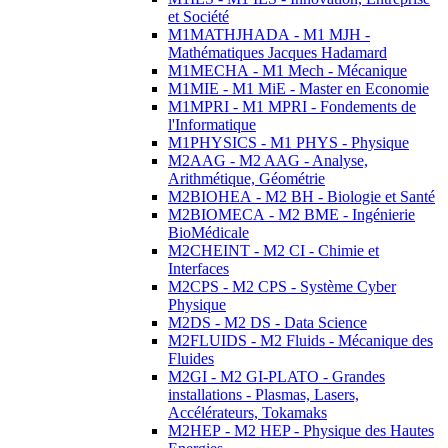
et Société
M1MATHJHADA - M1 MJH -
Mathématiques Jacques Hadamard
M1MECHA - M1 Mech - Mécanique
M1MIE - M1 MiE - Master en Economie
M1MPRI - M1 MPRI - Fondements de
l'Informatique
M1PHYSICS - M1 PHYS - Physique
M2AAG - M2 AAG - Analyse,
Arithmétique, Géométrie
M2BIOHEA - M2 BH - Biologie et Santé
M2BIOMECA - M2 BME - Ingénierie
BioMédicale
M2CHEINT - M2 CI - Chimie et
Interfaces
M2CPS - M2 CPS - Système Cyber
Physique
M2DS - M2 DS - Data Science
M2FLUIDS - M2 Fluids - Mécanique des
Fluides
M2GI - M2 GI-PLATO - Grandes
installations - Plasmas, Lasers,
Accélérateurs, Tokamaks
M2HEP - M2 HEP - Physique des Hautes