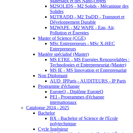
Matériaux et des Nano-Objets
M2SOLIDS - M2 Solids - Mécanique des
Solides
M2TRADD - M2 TraDD - Transport et
Développement Durable
M2WAPE - M2 WAPE - Eau, Air,
Pollution et Énergies
Master of Science (CGE)
MSc Entrepreneurs - MSc X-HEC
Entrepreneurs
Mastère spécialisé (Master)
MS ETRE - MS Energies Renouvelables :
Technologies et Entrepreneuriat (Master)
MS IE - MS Innovation et Entreprenariat
Non Diplomant
AUD_IPParis - AUDITEURS - IP Paris
Programme d'échange
EuroteQ - Diplôme EuroteQ
PEI - Programmes d'échange
internationaux
Catalogue 2024 - 2025
Bachelor
BX - Bachelor of Science de l'Ecole
polytechnique
Cycle Ingénieur