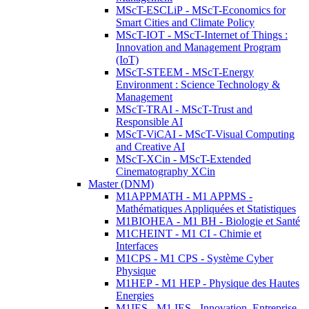
MScT-ESCLiP - MScT-Economics for
Smart Cities and Climate Policy
MScT-IOT - MScT-Internet of Things :
Innovation and Management Program
(IoT)
MScT-STEEM - MScT-Energy
Environment : Science Technology &
Management
MScT-TRAI - MScT-Trust and
Responsible AI
MScT-ViCAI - MScT-Visual Computing
and Creative AI
MScT-XCin - MScT-Extended
Cinematography XCin
Master (DNM)
M1APPMATH - M1 APPMS -
Mathématiques Appliquées et Statistiques
M1BIOHEA - M1 BH - Biologie et Santé
M1CHEINT - M1 CI - Chimie et
Interfaces
M1CPS - M1 CPS - Système Cyber
Physique
M1HEP - M1 HEP - Physique des Hautes
Energies
M1IES - M1 IES - Innovation, Entreprise