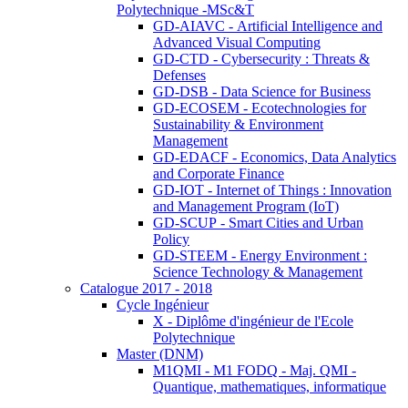
Polytechnique -MSc&T
GD-AIAVC - Artificial Intelligence and
Advanced Visual Computing
GD-CTD - Cybersecurity : Threats &
Defenses
GD-DSB - Data Science for Business
GD-ECOSEM - Ecotechnologies for
Sustainability & Environment
Management
GD-EDACF - Economics, Data Analytics
and Corporate Finance
GD-IOT - Internet of Things : Innovation
and Management Program (IoT)
GD-SCUP - Smart Cities and Urban
Policy
GD-STEEM - Energy Environment :
Science Technology & Management
Catalogue 2017 - 2018
Cycle Ingénieur
X - Diplôme d'ingénieur de l'Ecole
Polytechnique
Master (DNM)
M1QMI - M1 FODQ - Maj. QMI -
Quantique, mathematiques, informatique