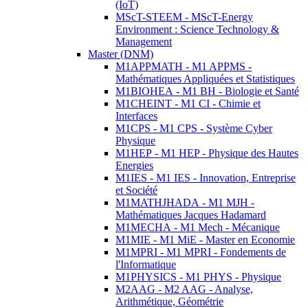
(IoT)
MScT-STEEM - MScT-Energy
Environment : Science Technology &
Management
Master (DNM)
M1APPMATH - M1 APPMS -
Mathématiques Appliquées et Statistiques
M1BIOHEA - M1 BH - Biologie et Santé
M1CHEINT - M1 CI - Chimie et
Interfaces
M1CPS - M1 CPS - Système Cyber
Physique
M1HEP - M1 HEP - Physique des Hautes
Energies
M1IES - M1 IES - Innovation, Entreprise
et Société
M1MATHJHADA - M1 MJH -
Mathématiques Jacques Hadamard
M1MECHA - M1 Mech - Mécanique
M1MIE - M1 MiE - Master en Economie
M1MPRI - M1 MPRI - Fondements de
l'Informatique
M1PHYSICS - M1 PHYS - Physique
M2AAG - M2 AAG - Analyse,
Arithmétique, Géométrie