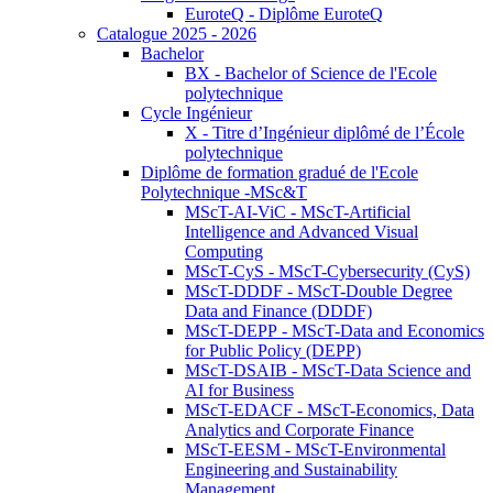
EuroteQ - Diplôme EuroteQ
Catalogue 2025 - 2026
Bachelor
BX - Bachelor of Science de l'Ecole
polytechnique
Cycle Ingénieur
X - Titre d’Ingénieur diplômé de l’École
polytechnique
Diplôme de formation gradué de l'Ecole
Polytechnique -MSc&T
MScT-AI-ViC - MScT-Artificial
Intelligence and Advanced Visual
Computing
MScT-CyS - MScT-Cybersecurity (CyS)
MScT-DDDF - MScT-Double Degree
Data and Finance (DDDF)
MScT-DEPP - MScT-Data and Economics
for Public Policy (DEPP)
MScT-DSAIB - MScT-Data Science and
AI for Business
MScT-EDACF - MScT-Economics, Data
Analytics and Corporate Finance
MScT-EESM - MScT-Environmental
Engineering and Sustainability
Management