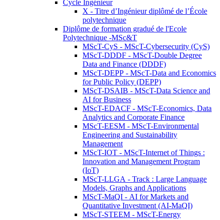
Cycle Ingénieur
X - Titre d’Ingénieur diplômé de l’École
polytechnique
Diplôme de formation gradué de l'Ecole
Polytechnique -MSc&T
MScT-CyS - MScT-Cybersecurity (CyS)
MScT-DDDF - MScT-Double Degree
Data and Finance (DDDF)
MScT-DEPP - MScT-Data and Economics
for Public Policy (DEPP)
MScT-DSAIB - MScT-Data Science and
AI for Business
MScT-EDACF - MScT-Economics, Data
Analytics and Corporate Finance
MScT-EESM - MScT-Environmental
Engineering and Sustainability
Management
MScT-IOT - MScT-Internet of Things :
Innovation and Management Program
(IoT)
MScT-LLGA - Track : Large Language
Models, Graphs and Applications
MScT-MaQI - AI for Markets and
Quantitative Investment (AI-MaQI)
MScT-STEEM - MScT-Energy