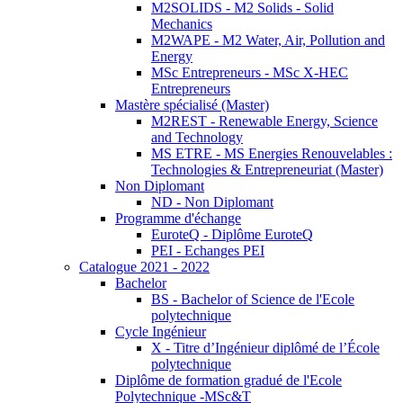
M2SOLIDS - M2 Solids - Solid
Mechanics
M2WAPE - M2 Water, Air, Pollution and
Energy
MSc Entrepreneurs - MSc X-HEC
Entrepreneurs
Mastère spécialisé (Master)
M2REST - Renewable Energy, Science
and Technology
MS ETRE - MS Energies Renouvelables :
Technologies & Entrepreneuriat (Master)
Non Diplomant
ND - Non Diplomant
Programme d'échange
EuroteQ - Diplôme EuroteQ
PEI - Echanges PEI
Catalogue 2021 - 2022
Bachelor
BS - Bachelor of Science de l'Ecole
polytechnique
Cycle Ingénieur
X - Titre d’Ingénieur diplômé de l’École
polytechnique
Diplôme de formation gradué de l'Ecole
Polytechnique -MSc&T