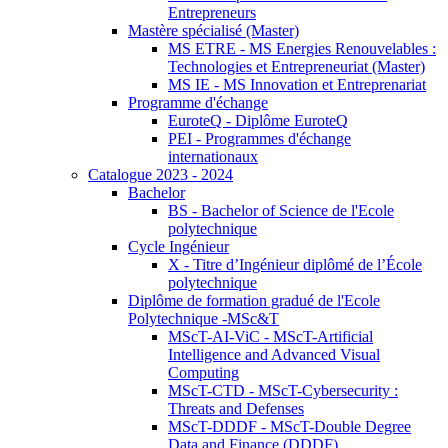
Entrepreneurs
Mastère spécialisé (Master)
MS ETRE - MS Energies Renouvelables :
Technologies et Entrepreneuriat (Master)
MS IE - MS Innovation et Entreprenariat
Programme d'échange
EuroteQ - Diplôme EuroteQ
PEI - Programmes d'échange
internationaux
Catalogue 2023 - 2024
Bachelor
BS - Bachelor of Science de l'Ecole
polytechnique
Cycle Ingénieur
X - Titre d’Ingénieur diplômé de l’École
polytechnique
Diplôme de formation gradué de l'Ecole
Polytechnique -MSc&T
MScT-AI-ViC - MScT-Artificial
Intelligence and Advanced Visual
Computing
MScT-CTD - MScT-Cybersecurity :
Threats and Defenses
MScT-DDDF - MScT-Double Degree
Data and Finance (DDDF)