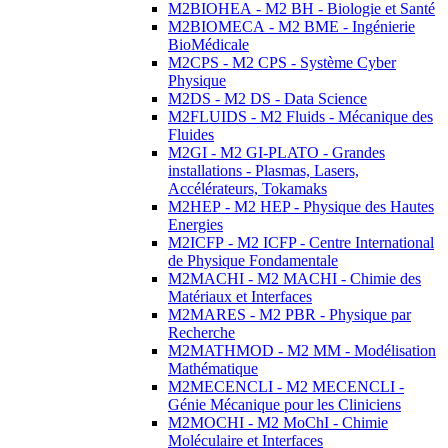
M2BIOHEA - M2 BH - Biologie et Santé
M2BIOMECA - M2 BME - Ingénierie
BioMédicale
M2CPS - M2 CPS - Système Cyber
Physique
M2DS - M2 DS - Data Science
M2FLUIDS - M2 Fluids - Mécanique des
Fluides
M2GI - M2 GI-PLATO - Grandes
installations - Plasmas, Lasers,
Accélérateurs, Tokamaks
M2HEP - M2 HEP - Physique des Hautes
Energies
M2ICFP - M2 ICFP - Centre International
de Physique Fondamentale
M2MACHI - M2 MACHI - Chimie des
Matériaux et Interfaces
M2MARES - M2 PBR - Physique par
Recherche
M2MATHMOD - M2 MM - Modélisation
Mathématique
M2MECENCLI - M2 MECENCLI -
Génie Mécanique pour les Cliniciens
M2MOCHI - M2 MoChI - Chimie
Moléculaire et Interfaces