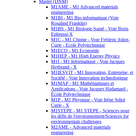
Master (DNM)
M1AME - M1 Advanced materials
engineering
M1BI - M1 Bio-informatique (Voie
Rosalind Franklin)
M1BS - M1 Biologie-Santé - Voie Boris
Ephrussi-X
M1C - M1 Chimie - Voie Fréderic Joliot-
Curie - Ecole Polytechnique
M1ECO - M1 Economie
M1HEP - M1 High Energy Physics
M1I - M1 Informatique - Voie Jacques
Herbrand - X
M1IESVIT - M1 Innovation, Entreprise, et
Société - Voie Innovation technologique
M1MAP - M1 Mathématiques et
Applications - Voie Jacques Hadamard -
École Polytechnique
M1P - M1 Physique - Voie Irène Joliot
Curie - X
M1STEPE - M1 STEPE - Sciences pour
les défis de l'environnement/Sciences for
environmentals challenges
M2AME - Advanced materials
engineering