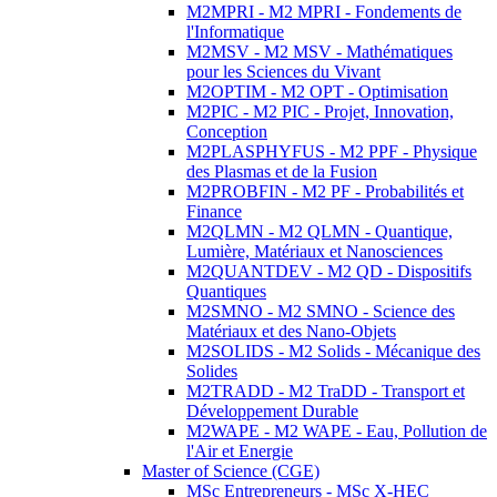
M2MPRI - M2 MPRI - Fondements de
l'Informatique
M2MSV - M2 MSV - Mathématiques
pour les Sciences du Vivant
M2OPTIM - M2 OPT - Optimisation
M2PIC - M2 PIC - Projet, Innovation,
Conception
M2PLASPHYFUS - M2 PPF - Physique
des Plasmas et de la Fusion
M2PROBFIN - M2 PF - Probabilités et
Finance
M2QLMN - M2 QLMN - Quantique,
Lumière, Matériaux et Nanosciences
M2QUANTDEV - M2 QD - Dispositifs
Quantiques
M2SMNO - M2 SMNO - Science des
Matériaux et des Nano-Objets
M2SOLIDS - M2 Solids - Mécanique des
Solides
M2TRADD - M2 TraDD - Transport et
Développement Durable
M2WAPE - M2 WAPE - Eau, Pollution de
l'Air et Energie
Master of Science (CGE)
MSc Entrepreneurs - MSc X-HEC