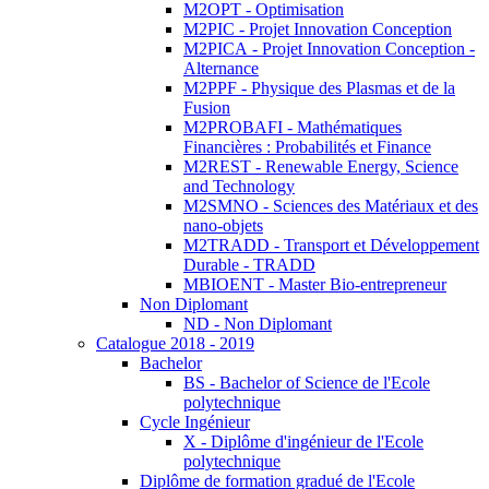
M2OPT - Optimisation
M2PIC - Projet Innovation Conception
M2PICA - Projet Innovation Conception -
Alternance
M2PPF - Physique des Plasmas et de la
Fusion
M2PROBAFI - Mathématiques
Financières : Probabilités et Finance
M2REST - Renewable Energy, Science
and Technology
M2SMNO - Sciences des Matériaux et des
nano-objets
M2TRADD - Transport et Développement
Durable - TRADD
MBIOENT - Master Bio-entrepreneur
Non Diplomant
ND - Non Diplomant
Catalogue 2018 - 2019
Bachelor
BS - Bachelor of Science de l'Ecole
polytechnique
Cycle Ingénieur
X - Diplôme d'ingénieur de l'Ecole
polytechnique
Diplôme de formation gradué de l'Ecole