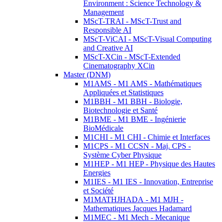
Environment : Science Technology &
Management
MScT-TRAI - MScT-Trust and
Responsible AI
MScT-ViCAI - MScT-Visual Computing
and Creative AI
MScT-XCin - MScT-Extended
Cinematography XCin
Master (DNM)
M1AMS - M1 AMS - Mathématiques
Appliquées et Statistiques
M1BBH - M1 BBH - Biologie,
Biotechnologie et Santé
M1BME - M1 BME - Ingénierie
BioMédicale
M1CHI - M1 CHI - Chimie et Interfaces
M1CPS - M1 CCSN - Maj. CPS -
Système Cyber Physique
M1HEP - M1 HEP - Physique des Hautes
Energies
M1IES - M1 IES - Innovation, Entreprise
et Société
M1MATHJHADA - M1 MJH -
Mathematiques Jacques Hadamard
M1MEC - M1 Mech - Mecanique