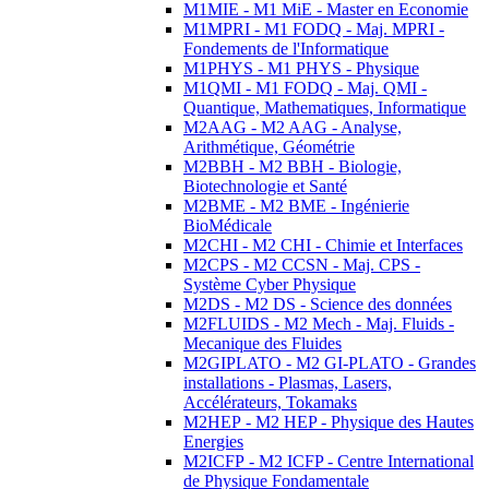
M1MIE - M1 MiE - Master en Economie
M1MPRI - M1 FODQ - Maj. MPRI -
Fondements de l'Informatique
M1PHYS - M1 PHYS - Physique
M1QMI - M1 FODQ - Maj. QMI -
Quantique, Mathematiques, Informatique
M2AAG - M2 AAG - Analyse,
Arithmétique, Géométrie
M2BBH - M2 BBH - Biologie,
Biotechnologie et Santé
M2BME - M2 BME - Ingénierie
BioMédicale
M2CHI - M2 CHI - Chimie et Interfaces
M2CPS - M2 CCSN - Maj. CPS -
Système Cyber Physique
M2DS - M2 DS - Science des données
M2FLUIDS - M2 Mech - Maj. Fluids -
Mecanique des Fluides
M2GIPLATO - M2 GI-PLATO - Grandes
installations - Plasmas, Lasers,
Accélérateurs, Tokamaks
M2HEP - M2 HEP - Physique des Hautes
Energies
M2ICFP - M2 ICFP - Centre International
de Physique Fondamentale