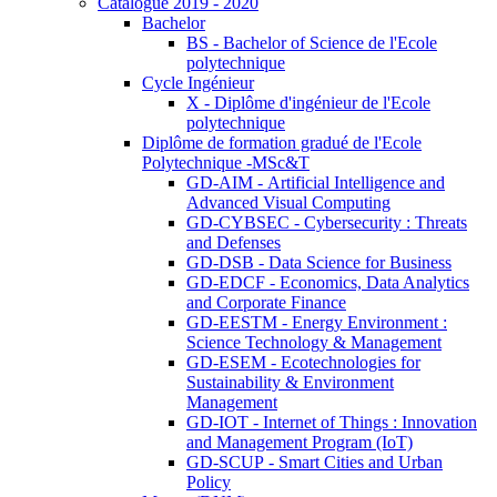
Catalogue 2019 - 2020
Bachelor
BS - Bachelor of Science de l'Ecole
polytechnique
Cycle Ingénieur
X - Diplôme d'ingénieur de l'Ecole
polytechnique
Diplôme de formation gradué de l'Ecole
Polytechnique -MSc&T
GD-AIM - Artificial Intelligence and
Advanced Visual Computing
GD-CYBSEC - Cybersecurity : Threats
and Defenses
GD-DSB - Data Science for Business
GD-EDCF - Economics, Data Analytics
and Corporate Finance
GD-EESTM - Energy Environment :
Science Technology & Management
GD-ESEM - Ecotechnologies for
Sustainability & Environment
Management
GD-IOT - Internet of Things : Innovation
and Management Program (IoT)
GD-SCUP - Smart Cities and Urban
Policy