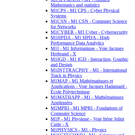
Mathematics and statistics
M1CPS - M1 CPS - Cyber Physical
Systems
M1CSN - M1 CSN - Computer Science
for Networks
M1CYBER - M1 Cyber - Cybersecurity
M1HPDA - M1 HPDA - High
Performance Data Analytics
M1I - M1 Informatique - Voie Jacques
Herbrand - X
M1IGD - M1 IGD - Interaction, Graphic
and Design
M1INTTRACPHY - M1 - International
Track in Physics
M1MAP - M1 Mathématiques et
Applications - Voie Jacques Hadamard -
École Polytechnique
M1MATHAPP - M1 - Mathématiques
Appliquées
M1MPRI - M1 MPRI - Foudations of
Computer Science
M1P - M1 Physique - Voie Irène Joliot
Curie - X
M1PHYSICS - M1 - Physics