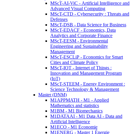
MScT-AI-ViC - Artificial Intelligence and
Advanced Visual Computing
MScT-CTD - Cybersecurity : Threats and
Defenses
MScT-DSB - Data Science for Business
MScT-EDACF - Economics, Data
Analytics and Corporate Finance
MScT-EESM - Environmental
Engineering and Sustainability
Management
MScT-ESCLiP - Economics for Smart
Cities and Climate Policy
MScT-IOT - Internet of Things :
Innovation and Management Program
(IoT)
MScT-STEEM - Energy Environment :
Science Technology & Management
Master (DNM)
M1APPMATH - M1 - Applied
Mathematics and statistics
M1BM - M1 Biomechanics
M1DATAAI - M1 Data AI - Data and
Artificial Intelligence
M1ECO - M1 Economie
M1ENERG - Master 1 Énergie