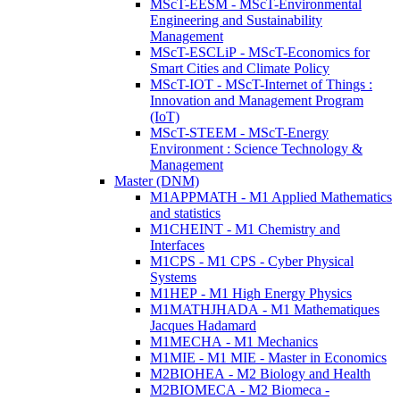
MScT-EESM - MScT-Environmental
Engineering and Sustainability
Management
MScT-ESCLiP - MScT-Economics for
Smart Cities and Climate Policy
MScT-IOT - MScT-Internet of Things :
Innovation and Management Program
(IoT)
MScT-STEEM - MScT-Energy
Environment : Science Technology &
Management
Master (DNM)
M1APPMATH - M1 Applied Mathematics
and statistics
M1CHEINT - M1 Chemistry and
Interfaces
M1CPS - M1 CPS - Cyber Physical
Systems
M1HEP - M1 High Energy Physics
M1MATHJHADA - M1 Mathematiques
Jacques Hadamard
M1MECHA - M1 Mechanics
M1MIE - M1 MIE - Master in Economics
M2BIOHEA - M2 Biology and Health
M2BIOMECA - M2 Biomeca -