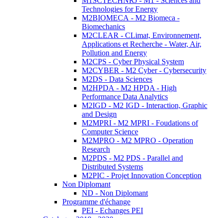
M1SCTECHNRJ - M1 - Sciences and
Technologies for Energy
M2BIOMECA - M2 Biomeca -
Biomechanics
M2CLEAR - CLimat, Environnement,
Applications et Recherche - Water, Air,
Pollution and Energy
M2CPS - Cyber Physical System
M2CYBER - M2 Cyber - Cybersecurity
M2DS - Data Sciences
M2HPDA - M2 HPDA - High
Performance Data Analytics
M2IGD - M2 IGD - Interaction, Graphic
and Design
M2MPRI - M2 MPRI - Foudations of
Computer Science
M2MPRO - M2 MPRO - Operation
Research
M2PDS - M2 PDS - Parallel and
Distributed Systems
M2PIC - Projet Innovation Conception
Non Diplomant
ND - Non Diplomant
Programme d'échange
PEI - Echanges PEI