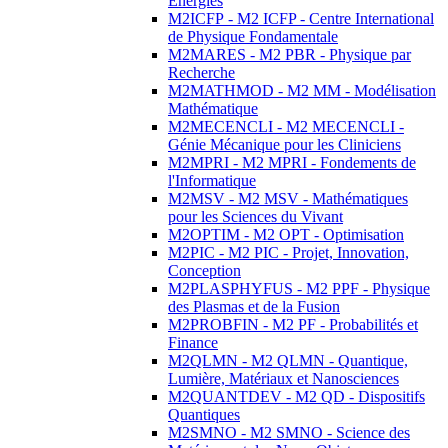
Energies
M2ICFP - M2 ICFP - Centre International
de Physique Fondamentale
M2MARES - M2 PBR - Physique par
Recherche
M2MATHMOD - M2 MM - Modélisation
Mathématique
M2MECENCLI - M2 MECENCLI -
Génie Mécanique pour les Cliniciens
M2MPRI - M2 MPRI - Fondements de
l'Informatique
M2MSV - M2 MSV - Mathématiques
pour les Sciences du Vivant
M2OPTIM - M2 OPT - Optimisation
M2PIC - M2 PIC - Projet, Innovation,
Conception
M2PLASPHYFUS - M2 PPF - Physique
des Plasmas et de la Fusion
M2PROBFIN - M2 PF - Probabilités et
Finance
M2QLMN - M2 QLMN - Quantique,
Lumière, Matériaux et Nanosciences
M2QUANTDEV - M2 QD - Dispositifs
Quantiques
M2SMNO - M2 SMNO - Science des