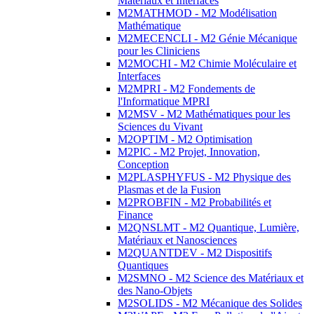
Matériaux et Interfaces
M2MATHMOD - M2 Modélisation
Mathématique
M2MECENCLI - M2 Génie Mécanique
pour les Cliniciens
M2MOCHI - M2 Chimie Moléculaire et
Interfaces
M2MPRI - M2 Fondements de
l'Informatique MPRI
M2MSV - M2 Mathématiques pour les
Sciences du Vivant
M2OPTIM - M2 Optimisation
M2PIC - M2 Projet, Innovation,
Conception
M2PLASPHYFUS - M2 Physique des
Plasmas et de la Fusion
M2PROBFIN - M2 Probabilités et
Finance
M2QNSLMT - M2 Quantique, Lumière,
Matériaux et Nanosciences
M2QUANTDEV - M2 Dispositifs
Quantiques
M2SMNO - M2 Science des Matériaux et
des Nano-Objets
M2SOLIDS - M2 Mécanique des Solides