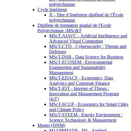
polytechnique
Cycle Ingénieur
X - Titre d’Ingénieur diplômé de l’École
polytechnique
Diplôme de formation gradué de l'Ecole
Polytechnique -MSc&T
MScT-AIAVC - Artificial Intelligence and
Advanced Visual Computing
MScT-CTD - Cybersecurity : Threats and
Defenses
MScT-DSB - Data Science for Business
MScT-ECOSEM - Environmental
Engineering and Sustainability
Management
MScT-EDACF - Economics, Data
Analytics and Corporate Finance
MScT-IOT - Internet of Things :
Innovation and Management Program
(IoT)
MScT-SCUP - Economics for Smart Cities
and Climate Policy
MScT-STEEM - Energy Environment :
Science Technology & Management
Master (DNM)
M1APPMATH - M1 - Applied