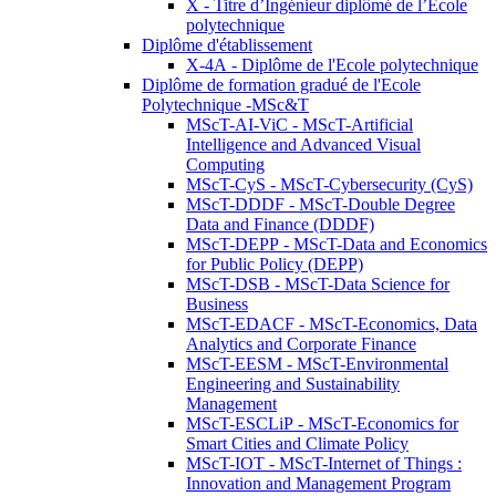
X - Titre d’Ingénieur diplômé de l’École
polytechnique
Diplôme d'établissement
X-4A - Diplôme de l'Ecole polytechnique
Diplôme de formation gradué de l'Ecole
Polytechnique -MSc&T
MScT-AI-ViC - MScT-Artificial
Intelligence and Advanced Visual
Computing
MScT-CyS - MScT-Cybersecurity (CyS)
MScT-DDDF - MScT-Double Degree
Data and Finance (DDDF)
MScT-DEPP - MScT-Data and Economics
for Public Policy (DEPP)
MScT-DSB - MScT-Data Science for
Business
MScT-EDACF - MScT-Economics, Data
Analytics and Corporate Finance
MScT-EESM - MScT-Environmental
Engineering and Sustainability
Management
MScT-ESCLiP - MScT-Economics for
Smart Cities and Climate Policy
MScT-IOT - MScT-Internet of Things :
Innovation and Management Program