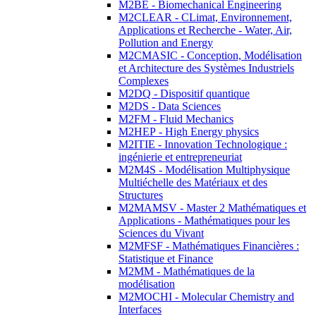
M2BE - Biomechanical Engineering
M2CLEAR - CLimat, Environnement,
Applications et Recherche - Water, Air,
Pollution and Energy
M2CMASIC - Conception, Modélisation
et Architecture des Systèmes Industriels
Complexes
M2DQ - Dispositif quantique
M2DS - Data Sciences
M2FM - Fluid Mechanics
M2HEP - High Energy physics
M2ITIE - Innovation Technologique :
ingénierie et entrepreneuriat
M2M4S - Modélisation Multiphysique
Multiéchelle des Matériaux et des
Structures
M2MAMSV - Master 2 Mathématiques et
Applications - Mathématiques pour les
Sciences du Vivant
M2MFSF - Mathématiques Financières :
Statistique et Finance
M2MM - Mathématiques de la
modélisation
M2MOCHI - Molecular Chemistry and
Interfaces