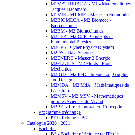
M1MATHJHADA - M1 - Mathematiques
Jacques Hadamard
M1MIE - M1 MiE - Master in Economics
M2BIOMECA - M2 Biomeca -
Biomechanics
M2BM - M2 Biomechanics
M2CFP - M2 CFP - Concepts in
Fundamental Physics
M2CPS - Cyber Physical System
M2DS - Data Sciences
M2ENERG - Master 2 Énergie
M2FLUIDS - M2 Fluids - Fluid
Mechanics
M2IGD - M2 IGD - Interaction, Graphic
and Design
M2MDA - M2 MdA - Mathématiques de
l'Aléatoire
M2MSV - M2 MSV - Mathématiques
pour les Sciences du Vivant
M2PIC - Projet Innovation Conception
Programme d'échange
PEI - Echanges PEI
Catalogue 2020 - 2021
Bachelor
BS - Bachelor of Science de l'Ecole