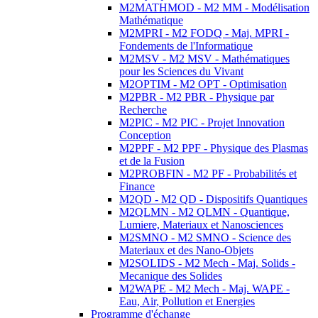
M2MATHMOD - M2 MM - Modélisation
Mathématique
M2MPRI - M2 FODQ - Maj. MPRI -
Fondements de l'Informatique
M2MSV - M2 MSV - Mathématiques
pour les Sciences du Vivant
M2OPTIM - M2 OPT - Optimisation
M2PBR - M2 PBR - Physique par
Recherche
M2PIC - M2 PIC - Projet Innovation
Conception
M2PPF - M2 PPF - Physique des Plasmas
et de la Fusion
M2PROBFIN - M2 PF - Probabilités et
Finance
M2QD - M2 QD - Dispositifs Quantiques
M2QLMN - M2 QLMN - Quantique,
Lumiere, Materiaux et Nanosciences
M2SMNO - M2 SMNO - Science des
Materiaux et des Nano-Objets
M2SOLIDS - M2 Mech - Maj. Solids -
Mecanique des Solides
M2WAPE - M2 Mech - Maj. WAPE -
Eau, Air, Pollution et Energies
Programme d'échange