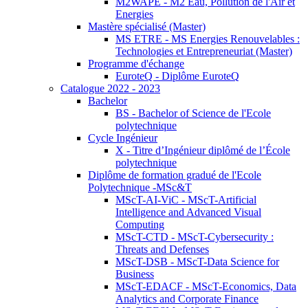
M2WAPE - M2 Eau, Pollution de l'Air et
Energies
Mastère spécialisé (Master)
MS ETRE - MS Energies Renouvelables :
Technologies et Entrepreneuriat (Master)
Programme d'échange
EuroteQ - Diplôme EuroteQ
Catalogue 2022 - 2023
Bachelor
BS - Bachelor of Science de l'Ecole
polytechnique
Cycle Ingénieur
X - Titre d’Ingénieur diplômé de l’École
polytechnique
Diplôme de formation gradué de l'Ecole
Polytechnique -MSc&T
MScT-AI-ViC - MScT-Artificial
Intelligence and Advanced Visual
Computing
MScT-CTD - MScT-Cybersecurity :
Threats and Defenses
MScT-DSB - MScT-Data Science for
Business
MScT-EDACF - MScT-Economics, Data
Analytics and Corporate Finance