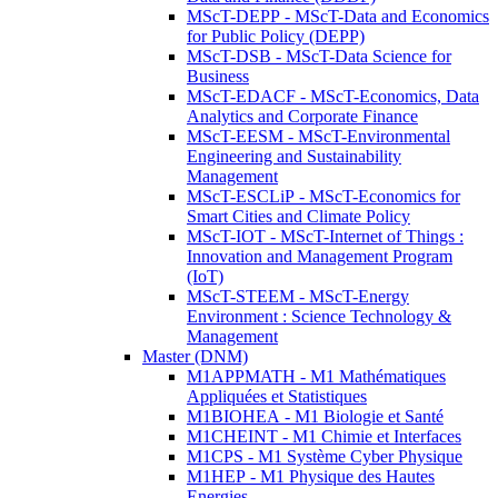
MScT-DEPP - MScT-Data and Economics
for Public Policy (DEPP)
MScT-DSB - MScT-Data Science for
Business
MScT-EDACF - MScT-Economics, Data
Analytics and Corporate Finance
MScT-EESM - MScT-Environmental
Engineering and Sustainability
Management
MScT-ESCLiP - MScT-Economics for
Smart Cities and Climate Policy
MScT-IOT - MScT-Internet of Things :
Innovation and Management Program
(IoT)
MScT-STEEM - MScT-Energy
Environment : Science Technology &
Management
Master (DNM)
M1APPMATH - M1 Mathématiques
Appliquées et Statistiques
M1BIOHEA - M1 Biologie et Santé
M1CHEINT - M1 Chimie et Interfaces
M1CPS - M1 Système Cyber Physique
M1HEP - M1 Physique des Hautes
Energies