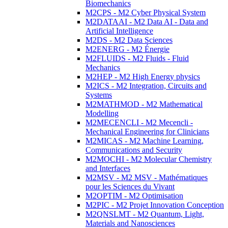
Biomechanics
M2CPS - M2 Cyber Physical System
M2DATAAI - M2 Data AI - Data and
Artificial Intelligence
M2DS - M2 Data Sciences
M2ENERG - M2 Énergie
M2FLUIDS - M2 Fluids - Fluid
Mechanics
M2HEP - M2 High Energy physics
M2ICS - M2 Integration, Circuits and
Systems
M2MATHMOD - M2 Mathematical
Modelling
M2MECENCLI - M2 Mecencli -
Mechanical Engineering for Clinicians
M2MICAS - M2 Machine Learning,
Communications and Security
M2MOCHI - M2 Molecular Chemistry
and Interfaces
M2MSV - M2 MSV - Mathématiques
pour les Sciences du Vivant
M2OPTIM - M2 Optimisation
M2PIC - M2 Projet Innovation Conception
M2QNSLMT - M2 Quantum, Light,
Materials and Nanosciences