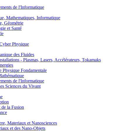
nts de l'Informatique
, Mathematiques, Informatique
, Géométrie
ie et Santé
le
Cyber Physique
nique des Fluides
lations - Plasmas, Lasers, Accélérateurs, Tokamaks
nergies
de Physique Fondamentale
athématique
nts de l'Informatique
s Sciences du Vivant
he
ption
 de la Fusion
ance
, Materiaux et Nanosciences
aux et des Nano-Objets