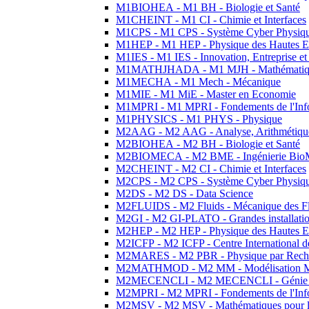
M1BIOHEA - M1 BH - Biologie et Santé
M1CHEINT - M1 CI - Chimie et Interfaces
M1CPS - M1 CPS - Système Cyber Physiq
M1HEP - M1 HEP - Physique des Hautes E
M1IES - M1 IES - Innovation, Entreprise et
M1MATHJHADA - M1 MJH - Mathématiqu
M1MECHA - M1 Mech - Mécanique
M1MIE - M1 MiE - Master en Economie
M1MPRI - M1 MPRI - Fondements de l'Inf
M1PHYSICS - M1 PHYS - Physique
M2AAG - M2 AAG - Analyse, Arithmétique
M2BIOHEA - M2 BH - Biologie et Santé
M2BIOMECA - M2 BME - Ingénierie BioM
M2CHEINT - M2 CI - Chimie et Interfaces
M2CPS - M2 CPS - Système Cyber Physiq
M2DS - M2 DS - Data Science
M2FLUIDS - M2 Fluids - Mécanique des Fl
M2GI - M2 GI-PLATO - Grandes installation
M2HEP - M2 HEP - Physique des Hautes E
M2ICFP - M2 ICFP - Centre International 
M2MARES - M2 PBR - Physique par Rech
M2MATHMOD - M2 MM - Modélisation M
M2MECENCLI - M2 MECENCLI - Génie Méc
M2MPRI - M2 MPRI - Fondements de l'Inf
M2MSV - M2 MSV - Mathématiques pour le