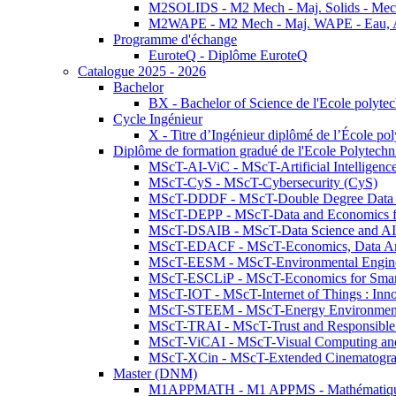
M2SOLIDS - M2 Mech - Maj. Solids - Meca
M2WAPE - M2 Mech - Maj. WAPE - Eau, Air
Programme d'échange
EuroteQ - Diplôme EuroteQ
Catalogue 2025 - 2026
Bachelor
BX - Bachelor of Science de l'Ecole polyte
Cycle Ingénieur
X - Titre d’Ingénieur diplômé de l’École po
Diplôme de formation gradué de l'Ecole Polytec
MScT-AI-ViC - MScT-Artificial Intelligen
MScT-CyS - MScT-Cybersecurity (CyS)
MScT-DDDF - MScT-Double Degree Data 
MScT-DEPP - MScT-Data and Economics fo
MScT-DSAIB - MScT-Data Science and AI 
MScT-EDACF - MScT-Economics, Data Anal
MScT-EESM - MScT-Environmental Enginee
MScT-ESCLiP - MScT-Economics for Smart 
MScT-IOT - MScT-Internet of Things : Inn
MScT-STEEM - MScT-Energy Environment 
MScT-TRAI - MScT-Trust and Responsible
MScT-ViCAI - MScT-Visual Computing and
MScT-XCin - MScT-Extended Cinematogr
Master (DNM)
M1APPMATH - M1 APPMS - Mathématiques A