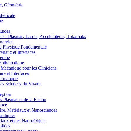
, Géométrie
édicale
ue
uides
s - Plasmas, Lasers, Accélérateurs, Tokamaks
nergies
de Physique Fondamentale
aux et Interfaces
erche
athématique
anique pour les Cliniciens
 et Interfaces
ormatique
s Sciences du Vivant
eption
lasmas et de la Fusion
ance
, Matériaux et Nanosciences
ntiques
aux et des Nano-Objets
lides