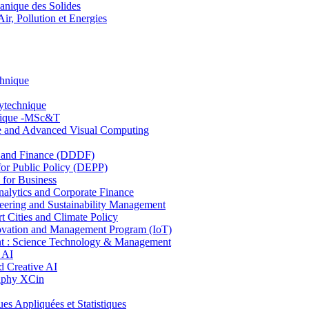
nique des Solides
, Pollution et Energies
chnique
lytechnique
hnique -MSc&T
ce and Advanced Visual Computing
and Finance (DDDF)
r Public Policy (DEPP)
for Business
ytics and Corporate Finance
ring and Sustainability Management
Cities and Climate Policy
ovation and Management Program (IoT)
: Science Technology & Management
 AI
 Creative AI
aphy XCin
ppliquées et Statistiques