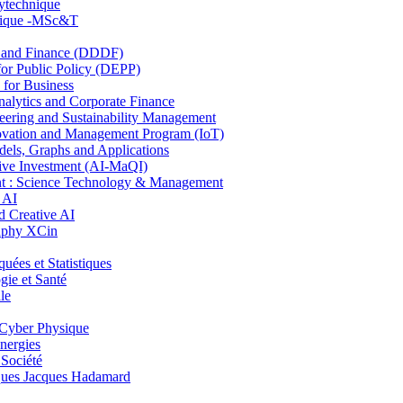
lytechnique
hnique -MSc&T
and Finance (DDDF)
r Public Policy (DEPP)
for Business
ytics and Corporate Finance
ring and Sustainability Management
ovation and Management Program (IoT)
ls, Graphs and Applications
ive Investment (AI-MaQI)
: Science Technology & Management
 AI
 Creative AI
aphy XCin
es et Statistiques
ie et Santé
le
Cyber Physique
nergies
 Société
es Jacques Hadamard