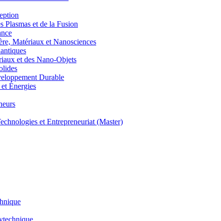
eption
lasmas et de la Fusion
ance
, Matériaux et Nanosciences
ntiques
aux et des Nano-Objets
lides
eloppement Durable
et Énergies
neurs
hnologies et Entrepreneuriat (Master)
chnique
lytechnique