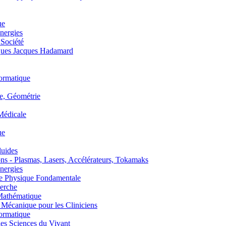
ue
nergies
 Société
es Jacques Hadamard
ormatique
, Géométrie
édicale
ue
uides
s - Plasmas, Lasers, Accélérateurs, Tokamaks
nergies
de Physique Fondamentale
erche
athématique
anique pour les Cliniciens
ormatique
s Sciences du Vivant