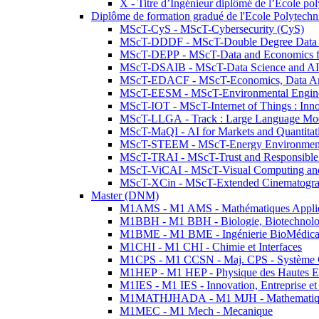
X - Titre d’Ingénieur diplômé de l’École po
Diplôme de formation gradué de l'Ecole Polytec
MScT-CyS - MScT-Cybersecurity (CyS)
MScT-DDDF - MScT-Double Degree Data 
MScT-DEPP - MScT-Data and Economics fo
MScT-DSAIB - MScT-Data Science and AI 
MScT-EDACF - MScT-Economics, Data Anal
MScT-EESM - MScT-Environmental Enginee
MScT-IOT - MScT-Internet of Things : Inn
MScT-LLGA - Track : Large Language Mode
MScT-MaQI - AI for Markets and Quantitat
MScT-STEEM - MScT-Energy Environment 
MScT-TRAI - MScT-Trust and Responsible
MScT-ViCAI - MScT-Visual Computing and
MScT-XCin - MScT-Extended Cinematogr
Master (DNM)
M1AMS - M1 AMS - Mathématiques Appliqué
M1BBH - M1 BBH - Biologie, Biotechnolog
M1BME - M1 BME - Ingénierie BioMédica
M1CHI - M1 CHI - Chimie et Interfaces
M1CPS - M1 CCSN - Maj. CPS - Système 
M1HEP - M1 HEP - Physique des Hautes E
M1IES - M1 IES - Innovation, Entreprise et
M1MATHJHADA - M1 MJH - Mathematiqu
M1MEC - M1 Mech - Mecanique