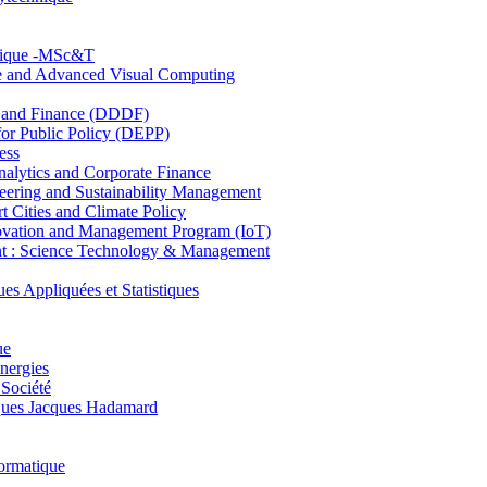
hnique -MSc&T
ce and Advanced Visual Computing
and Finance (DDDF)
r Public Policy (DEPP)
ess
ytics and Corporate Finance
ring and Sustainability Management
Cities and Climate Policy
ovation and Management Program (IoT)
: Science Technology & Management
ppliquées et Statistiques
ue
nergies
 Société
es Jacques Hadamard
ormatique