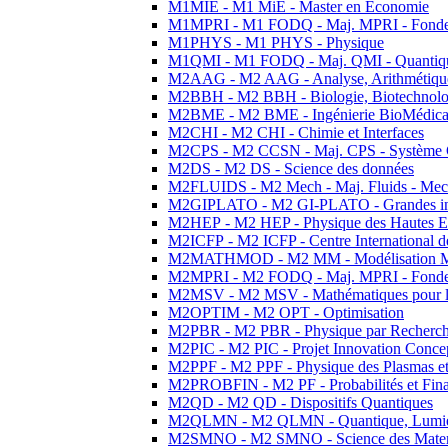
M1MIE - M1 MiE - Master en Economie
M1MPRI - M1 FODQ - Maj. MPRI - Fondeme
M1PHYS - M1 PHYS - Physique
M1QMI - M1 FODQ - Maj. QMI - Quantique
M2AAG - M2 AAG - Analyse, Arithmétique
M2BBH - M2 BBH - Biologie, Biotechnolog
M2BME - M2 BME - Ingénierie BioMédica
M2CHI - M2 CHI - Chimie et Interfaces
M2CPS - M2 CCSN - Maj. CPS - Système 
M2DS - M2 DS - Science des données
M2FLUIDS - M2 Mech - Maj. Fluids - Meca
M2GIPLATO - M2 GI-PLATO - Grandes instal
M2HEP - M2 HEP - Physique des Hautes E
M2ICFP - M2 ICFP - Centre International 
M2MATHMOD - M2 MM - Modélisation M
M2MPRI - M2 FODQ - Maj. MPRI - Fondeme
M2MSV - M2 MSV - Mathématiques pour le
M2OPTIM - M2 OPT - Optimisation
M2PBR - M2 PBR - Physique par Recherc
M2PIC - M2 PIC - Projet Innovation Conce
M2PPF - M2 PPF - Physique des Plasmas et
M2PROBFIN - M2 PF - Probabilités et Fin
M2QD - M2 QD - Dispositifs Quantiques
M2QLMN - M2 QLMN - Quantique, Lumiere
M2SMNO - M2 SMNO - Science des Materi