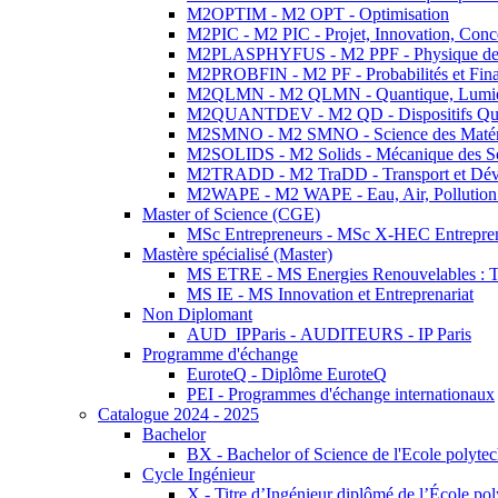
M2OPTIM - M2 OPT - Optimisation
M2PIC - M2 PIC - Projet, Innovation, Conc
M2PLASPHYFUS - M2 PPF - Physique des P
M2PROBFIN - M2 PF - Probabilités et Fin
M2QLMN - M2 QLMN - Quantique, Lumière
M2QUANTDEV - M2 QD - Dispositifs Qua
M2SMNO - M2 SMNO - Science des Matéri
M2SOLIDS - M2 Solids - Mécanique des So
M2TRADD - M2 TraDD - Transport et Dév
M2WAPE - M2 WAPE - Eau, Air, Pollution 
Master of Science (CGE)
MSc Entrepreneurs - MSc X-HEC Entrepre
Mastère spécialisé (Master)
MS ETRE - MS Energies Renouvelables : Tec
MS IE - MS Innovation et Entreprenariat
Non Diplomant
AUD_IPParis - AUDITEURS - IP Paris
Programme d'échange
EuroteQ - Diplôme EuroteQ
PEI - Programmes d'échange internationaux
Catalogue 2024 - 2025
Bachelor
BX - Bachelor of Science de l'Ecole polyte
Cycle Ingénieur
X - Titre d’Ingénieur diplômé de l’École po