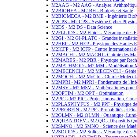
M2AAG - M2 AAG - Analyse, Arithmétique
M2BIOHEA - M2 BH - Biologie et Santé
M2BIOMECA - M2 BME - Ingénierie BioM
M2CPS - M2 CPS - Système Cyber Physiq
M2DS - M2 DS - Data Science
M2FLUIDS - M2 Fluids - Mécanique des Fl
M2GI - M2 GI-PLATO - Grandes installation
M2HEP - M2 HEP - Physique des Hautes E
M2ICFP - M2 ICFP - Centre International 
M2MACHI - M2 MACHI - Chimie des Matéri
M2MARES - M2 PBR - Physique par Rech
M2MATHMOD - M2 MM - Modélisation M
M2MECENCLI - M2 MECENCLI - Génie Méc
M2MOCHI - M2 MoChI - Chimie Moléculaire
M2MPRI - M2 MPRI - Fondements de l'Inf
M2MSV - M2 MSV - Mathématiques pour le
M2OPTIM - M2 OPT - Optimisation
M2PIC - M2 PIC - Projet, Innovation, Conc
M2PLASPHYFUS - M2 PPF - Physique des P
M2PROBFIN - M2 PF - Probabilités et Fin
M2QLMN - M2 QLMN - Quantique, Lumière
M2QUANTDEV - M2 QD - Dispositifs Qua
M2SMNO - M2 SMNO - Science des Matéri
M2SOLIDS - M2 Solids - Mécanique des So