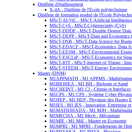
Diplôme d'établissement
X-4A - Diplôme de l'Ecole polytechnique
Diplôme de formation gradué de l'Ecole Polytec
MScT-AI-ViC - MScT-Artificial Intelligen
MScT-CyS - MScT-Cybersecurity (CyS)
MScT-DDDF - MScT-Double Degree Data 
MScT-DEPP - MScT-Data and Economics fo
MScT-DSB - MScT-Data Science for Busin
MScT-EDACF - MScT-Economics, Data Anal
MScT-EESM - MScT-Environmental Enginee
MScT-ESCLiP - MScT-Economics for Smart 
MScT-IOT - MScT-Internet of Things : Inn
MScT-STEEM - MScT-Energy Environment 
Master (DNM)
M1APPMATH - M1 APPMS - Mathématiques A
M1BIOHEA - M1 BH - Biologie et Santé
M1CHEINT - M1 CI - Chimie et Interfaces
M1CPS - M1 CPS - Système Cyber Physiq
M1HEP - M1 HEP - Physique des Hautes E
M1IES - M1 IES - Innovation, Entreprise et
M1MATHJHADA - M1 MJH - Mathématiqu
M1MECHA - M1 Mech - Mécanique
M1MIE - M1 MiE - Master en Economie
M1MPRI - M1 MPRI - Fondements de l'Inf
M1PHYSICS - M1 PHYS - Physique