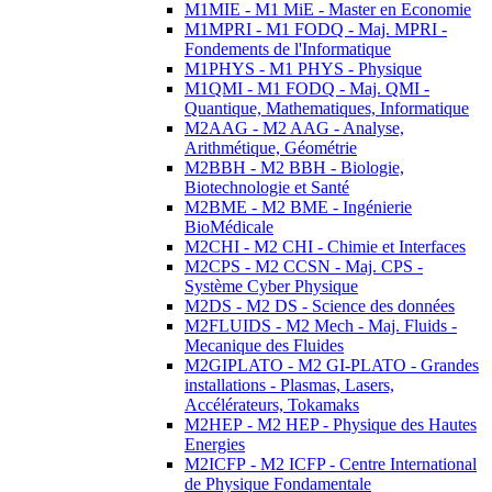
M1MIE - M1 MiE - Master en Economie
M1MPRI - M1 FODQ - Maj. MPRI -
Fondements de l'Informatique
M1PHYS - M1 PHYS - Physique
M1QMI - M1 FODQ - Maj. QMI -
Quantique, Mathematiques, Informatique
M2AAG - M2 AAG - Analyse,
Arithmétique, Géométrie
M2BBH - M2 BBH - Biologie,
Biotechnologie et Santé
M2BME - M2 BME - Ingénierie
BioMédicale
M2CHI - M2 CHI - Chimie et Interfaces
M2CPS - M2 CCSN - Maj. CPS -
Système Cyber Physique
M2DS - M2 DS - Science des données
M2FLUIDS - M2 Mech - Maj. Fluids -
Mecanique des Fluides
M2GIPLATO - M2 GI-PLATO - Grandes
installations - Plasmas, Lasers,
Accélérateurs, Tokamaks
M2HEP - M2 HEP - Physique des Hautes
Energies
M2ICFP - M2 ICFP - Centre International
de Physique Fondamentale