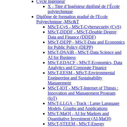
Cycle Ingénieur
X - Titre d’Ingénieur diplômé de l’École
polytechnique
Diplôme de formation gradué de l'Ecole
Polytechnique -MSc&T
MScT-CyS - MScT-Cybersecurity (CyS)
MScT-DDDF - MScT-Double Degree
Data and Finance (DDDF)
MScT-DEPP - MScT-Data and Economics
for Public Policy (DEPP)
MScT-DSAIB - MScT-Data Science and
AI for Business
MScT-EDACF - MScT-Economics, Data
Analytics and Corporate Finance
MScT-EESM - MScT-Environmental
Engineering and Sustainability
Management
MScT-IOT - MScT-Internet of Things :
Innovation and Management Program
(IoT)
MScT-LLGA - Track : Large Language
Models, Graphs and Applications
MScT-MaQI - AI for Markets and
Quantitative Investment (AI-MaQI)
MScT-STEEM - MScT-Energy