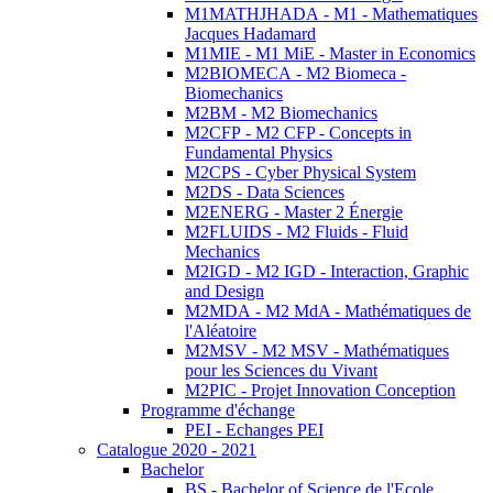
M1MATHJHADA - M1 - Mathematiques
Jacques Hadamard
M1MIE - M1 MiE - Master in Economics
M2BIOMECA - M2 Biomeca -
Biomechanics
M2BM - M2 Biomechanics
M2CFP - M2 CFP - Concepts in
Fundamental Physics
M2CPS - Cyber Physical System
M2DS - Data Sciences
M2ENERG - Master 2 Énergie
M2FLUIDS - M2 Fluids - Fluid
Mechanics
M2IGD - M2 IGD - Interaction, Graphic
and Design
M2MDA - M2 MdA - Mathématiques de
l'Aléatoire
M2MSV - M2 MSV - Mathématiques
pour les Sciences du Vivant
M2PIC - Projet Innovation Conception
Programme d'échange
PEI - Echanges PEI
Catalogue 2020 - 2021
Bachelor
BS - Bachelor of Science de l'Ecole