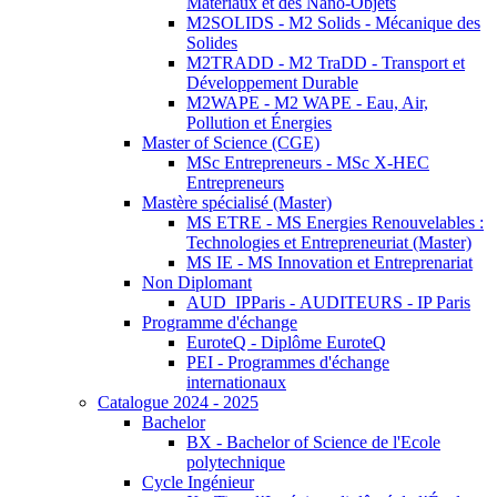
Matériaux et des Nano-Objets
M2SOLIDS - M2 Solids - Mécanique des
Solides
M2TRADD - M2 TraDD - Transport et
Développement Durable
M2WAPE - M2 WAPE - Eau, Air,
Pollution et Énergies
Master of Science (CGE)
MSc Entrepreneurs - MSc X-HEC
Entrepreneurs
Mastère spécialisé (Master)
MS ETRE - MS Energies Renouvelables :
Technologies et Entrepreneuriat (Master)
MS IE - MS Innovation et Entreprenariat
Non Diplomant
AUD_IPParis - AUDITEURS - IP Paris
Programme d'échange
EuroteQ - Diplôme EuroteQ
PEI - Programmes d'échange
internationaux
Catalogue 2024 - 2025
Bachelor
BX - Bachelor of Science de l'Ecole
polytechnique
Cycle Ingénieur