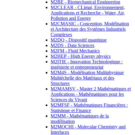
M2BE - Biomechanical Engineering
M2CLEAR - CLimat, Environnement,
Applications et Recherche - Water, Air,
Pollution and Energy
M2CMASIC - Conception, Modélisation
et Architecture des Systèmes Industriels
Complexes
M2DQ - Dispositif quantique
M2DS - Data Sciences
M2FM - Fluid Mechanics
M2HEP - High Energy physics
M2ITIE - Innovation Technologique :
ingénierie et entrepreneuriat
M2M4S - Modélisation Multiphysique
Multiéchelle des Matériaux et des
Structures
M2MAMSV - Master 2 Mathématiques et
Applications - Mathématiques pour les
Sciences du Vivant
M2MFSF - Mathématiques Financières :
Statistique et Finance
M2MM - Mathématiques de la
modélisation
M2MOCHI - Molecular Chemistry and
Interfaces