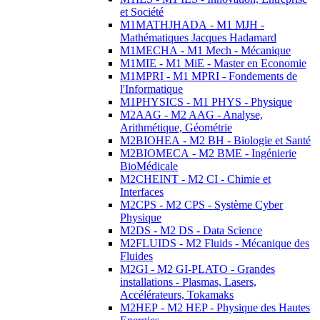
et Société
M1MATHJHADA - M1 MJH -
Mathématiques Jacques Hadamard
M1MECHA - M1 Mech - Mécanique
M1MIE - M1 MiE - Master en Economie
M1MPRI - M1 MPRI - Fondements de
l'Informatique
M1PHYSICS - M1 PHYS - Physique
M2AAG - M2 AAG - Analyse,
Arithmétique, Géométrie
M2BIOHEA - M2 BH - Biologie et Santé
M2BIOMECA - M2 BME - Ingénierie
BioMédicale
M2CHEINT - M2 CI - Chimie et
Interfaces
M2CPS - M2 CPS - Système Cyber
Physique
M2DS - M2 DS - Data Science
M2FLUIDS - M2 Fluids - Mécanique des
Fluides
M2GI - M2 GI-PLATO - Grandes
installations - Plasmas, Lasers,
Accélérateurs, Tokamaks
M2HEP - M2 HEP - Physique des Hautes