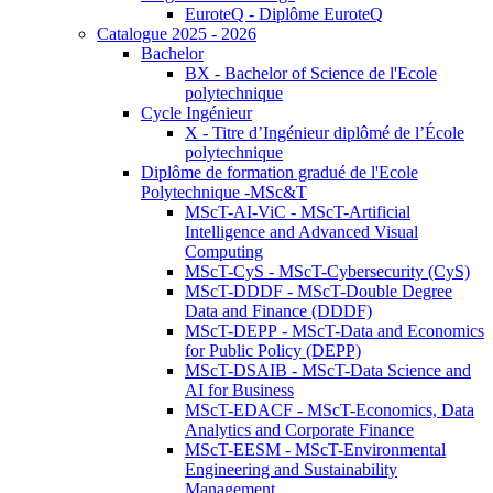
EuroteQ - Diplôme EuroteQ
Catalogue 2025 - 2026
Bachelor
BX - Bachelor of Science de l'Ecole
polytechnique
Cycle Ingénieur
X - Titre d’Ingénieur diplômé de l’École
polytechnique
Diplôme de formation gradué de l'Ecole
Polytechnique -MSc&T
MScT-AI-ViC - MScT-Artificial
Intelligence and Advanced Visual
Computing
MScT-CyS - MScT-Cybersecurity (CyS)
MScT-DDDF - MScT-Double Degree
Data and Finance (DDDF)
MScT-DEPP - MScT-Data and Economics
for Public Policy (DEPP)
MScT-DSAIB - MScT-Data Science and
AI for Business
MScT-EDACF - MScT-Economics, Data
Analytics and Corporate Finance
MScT-EESM - MScT-Environmental
Engineering and Sustainability
Management