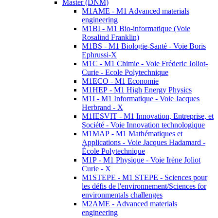
Master (DNM)
M1AME - M1 Advanced materials
engineering
M1BI - M1 Bio-informatique (Voie
Rosalind Franklin)
M1BS - M1 Biologie-Santé - Voie Boris
Ephrussi-X
M1C - M1 Chimie - Voie Fréderic Joliot-
Curie - Ecole Polytechnique
M1ECO - M1 Economie
M1HEP - M1 High Energy Physics
M1I - M1 Informatique - Voie Jacques
Herbrand - X
M1IESVIT - M1 Innovation, Entreprise, et
Société - Voie Innovation technologique
M1MAP - M1 Mathématiques et
Applications - Voie Jacques Hadamard -
École Polytechnique
M1P - M1 Physique - Voie Irène Joliot
Curie - X
M1STEPE - M1 STEPE - Sciences pour
les défis de l'environnement/Sciences for
environmentals challenges
M2AME - Advanced materials
engineering