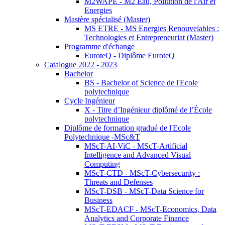
M2WAPE - M2 Eau, Pollution de l'Air et
Energies
Mastère spécialisé (Master)
MS ETRE - MS Energies Renouvelables :
Technologies et Entrepreneuriat (Master)
Programme d'échange
EuroteQ - Diplôme EuroteQ
Catalogue 2022 - 2023
Bachelor
BS - Bachelor of Science de l'Ecole
polytechnique
Cycle Ingénieur
X - Titre d’Ingénieur diplômé de l’École
polytechnique
Diplôme de formation gradué de l'Ecole
Polytechnique -MSc&T
MScT-AI-ViC - MScT-Artificial
Intelligence and Advanced Visual
Computing
MScT-CTD - MScT-Cybersecurity :
Threats and Defenses
MScT-DSB - MScT-Data Science for
Business
MScT-EDACF - MScT-Economics, Data
Analytics and Corporate Finance