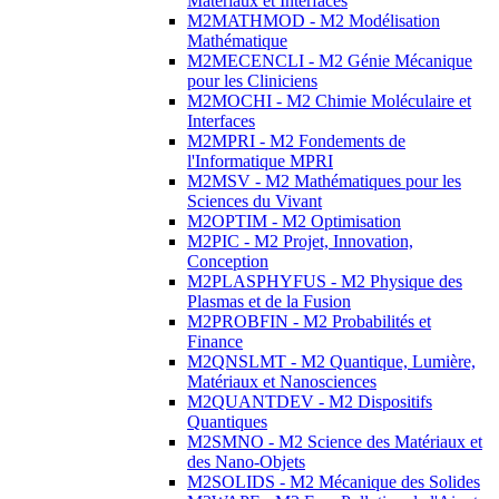
Matériaux et Interfaces
M2MATHMOD - M2 Modélisation
Mathématique
M2MECENCLI - M2 Génie Mécanique
pour les Cliniciens
M2MOCHI - M2 Chimie Moléculaire et
Interfaces
M2MPRI - M2 Fondements de
l'Informatique MPRI
M2MSV - M2 Mathématiques pour les
Sciences du Vivant
M2OPTIM - M2 Optimisation
M2PIC - M2 Projet, Innovation,
Conception
M2PLASPHYFUS - M2 Physique des
Plasmas et de la Fusion
M2PROBFIN - M2 Probabilités et
Finance
M2QNSLMT - M2 Quantique, Lumière,
Matériaux et Nanosciences
M2QUANTDEV - M2 Dispositifs
Quantiques
M2SMNO - M2 Science des Matériaux et
des Nano-Objets
M2SOLIDS - M2 Mécanique des Solides