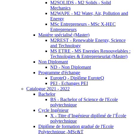
M2SOLIDS - M2 Solids - Solid
Mechanics
M2WAPE - M2 Water, Air, Pollution and
Energy
MSc Entrepreneurs - MSc X-HEC
Entrepreneurs
Mastère spécialisé (Master)
M2REST - Renewable Energy, Science
and Technology
MS ETRE - MS Energies Renouvelables :
Technologies & Entrepreneuriat (Master)
Non Diplomant
ND - Non Diplomant
Programme d'échange
EuroteQ - Diplôme EuroteQ
PEI - Echanges PEI
Catalogue 2021 - 2022
Bachelor
BS - Bachelor of Science de l'Ecole
polytechnique
Cycle Ingénieur
X - Titre d’Ingénieur diplômé de l’École
polytechnique
Diplôme de formation gradué de l'Ecole
Polytechnique -MSc&T