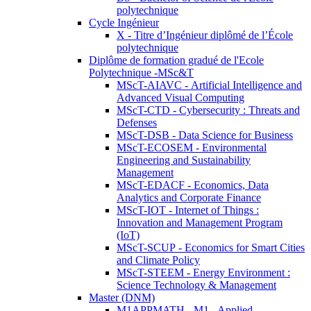
polytechnique
Cycle Ingénieur
X - Titre d’Ingénieur diplômé de l’École
polytechnique
Diplôme de formation gradué de l'Ecole
Polytechnique -MSc&T
MScT-AIAVC - Artificial Intelligence and
Advanced Visual Computing
MScT-CTD - Cybersecurity : Threats and
Defenses
MScT-DSB - Data Science for Business
MScT-ECOSEM - Environmental
Engineering and Sustainability
Management
MScT-EDACF - Economics, Data
Analytics and Corporate Finance
MScT-IOT - Internet of Things :
Innovation and Management Program
(IoT)
MScT-SCUP - Economics for Smart Cities
and Climate Policy
MScT-STEEM - Energy Environment :
Science Technology & Management
Master (DNM)
M1APPMATH - M1 - Applied