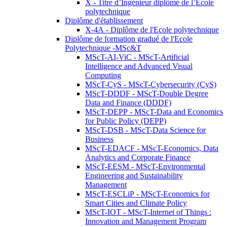
X - Titre d’Ingénieur diplômé de l’École
polytechnique
Diplôme d'établissement
X-4A - Diplôme de l'Ecole polytechnique
Diplôme de formation gradué de l'Ecole
Polytechnique -MSc&T
MScT-AI-ViC - MScT-Artificial
Intelligence and Advanced Visual
Computing
MScT-CyS - MScT-Cybersecurity (CyS)
MScT-DDDF - MScT-Double Degree
Data and Finance (DDDF)
MScT-DEPP - MScT-Data and Economics
for Public Policy (DEPP)
MScT-DSB - MScT-Data Science for
Business
MScT-EDACF - MScT-Economics, Data
Analytics and Corporate Finance
MScT-EESM - MScT-Environmental
Engineering and Sustainability
Management
MScT-ESCLiP - MScT-Economics for
Smart Cities and Climate Policy
MScT-IOT - MScT-Internet of Things :
Innovation and Management Program