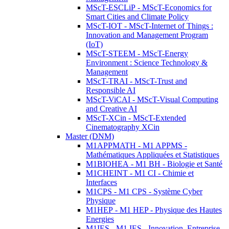
MScT-ESCLiP - MScT-Economics for
Smart Cities and Climate Policy
MScT-IOT - MScT-Internet of Things :
Innovation and Management Program
(IoT)
MScT-STEEM - MScT-Energy
Environment : Science Technology &
Management
MScT-TRAI - MScT-Trust and
Responsible AI
MScT-ViCAI - MScT-Visual Computing
and Creative AI
MScT-XCin - MScT-Extended
Cinematography XCin
Master (DNM)
M1APPMATH - M1 APPMS -
Mathématiques Appliquées et Statistiques
M1BIOHEA - M1 BH - Biologie et Santé
M1CHEINT - M1 CI - Chimie et
Interfaces
M1CPS - M1 CPS - Système Cyber
Physique
M1HEP - M1 HEP - Physique des Hautes
Energies
M1IES - M1 IES - Innovation, Entreprise