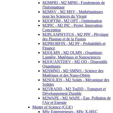
M2MPRI - M2 MPRI - Fondements de
l'Informatique
M2MSV - M2 MSV - Mathématiques
pour les Sciences du Vivant
M2OPTIM - M2 OPT - Optimisation
M2PIC - M2 PIC - Projet, Innovation,
Conception
M2PLASPHYFUS - M2 PPF - Physique
des Plasmas et de la Fusion
M2PROBFIN - M2 PF - Probabilités et
Finance
M2QLMN - M2 QLMN - Quantique,
Lumière, Matériaux et Nanosciences
M2QUANTDEV - M2 QD - Dispositifs
Quantiques
M2SMNO - M2 SMNO - Science des
Matériaux et des Nano-Objets
M2SOLIDS - M2 Solids - Mécanique des
Solides
M2TRADD - M2 TraDD - Transport et
Développement Durable
M2WAPE - M2 WAPE - Eau, Pollution de
l'Air et Energie
Master of Science (CGE)
MSc Entrepreneurs - MSc X-HEC