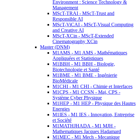
Environment : Science Technology &
Management
MScT-TRAI - MScT-Trust and
Responsible AI
MScT-ViCAI - MScT-Visual Computing
and Creative AI
MScT-XCin - MScT-Extended
Cinematography XCin
Master (DNM)
M1AMS - M1 AMS - Mathématiques
Appliquées et Statistiques
M1BBH - M1 BBH - Biologie,
Biotechnologie et Santé
M1BME - M1 BME - Ingénierie
BioMédicale
M1CHI - M1 CHI - Chimie et Interfaces
M1CPS - M1 CCSN - Maj. CPS -
Système Cyber Physique
M1HEP - M1 HEP - Physique des Hautes
Energies
M1IES - M1 IES - Innovation, Entreprise
et Société
M1MATHJHADA - M1 MJH -
Mathematiques Jacques Hadamard
M1MEC - M1 Mech - Mecanique