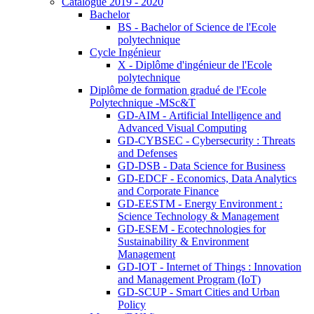
Catalogue 2019 - 2020
Bachelor
BS - Bachelor of Science de l'Ecole
polytechnique
Cycle Ingénieur
X - Diplôme d'ingénieur de l'Ecole
polytechnique
Diplôme de formation gradué de l'Ecole
Polytechnique -MSc&T
GD-AIM - Artificial Intelligence and
Advanced Visual Computing
GD-CYBSEC - Cybersecurity : Threats
and Defenses
GD-DSB - Data Science for Business
GD-EDCF - Economics, Data Analytics
and Corporate Finance
GD-EESTM - Energy Environment :
Science Technology & Management
GD-ESEM - Ecotechnologies for
Sustainability & Environment
Management
GD-IOT - Internet of Things : Innovation
and Management Program (IoT)
GD-SCUP - Smart Cities and Urban
Policy