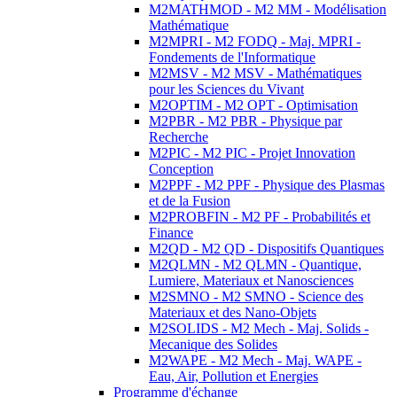
M2MATHMOD - M2 MM - Modélisation
Mathématique
M2MPRI - M2 FODQ - Maj. MPRI -
Fondements de l'Informatique
M2MSV - M2 MSV - Mathématiques
pour les Sciences du Vivant
M2OPTIM - M2 OPT - Optimisation
M2PBR - M2 PBR - Physique par
Recherche
M2PIC - M2 PIC - Projet Innovation
Conception
M2PPF - M2 PPF - Physique des Plasmas
et de la Fusion
M2PROBFIN - M2 PF - Probabilités et
Finance
M2QD - M2 QD - Dispositifs Quantiques
M2QLMN - M2 QLMN - Quantique,
Lumiere, Materiaux et Nanosciences
M2SMNO - M2 SMNO - Science des
Materiaux et des Nano-Objets
M2SOLIDS - M2 Mech - Maj. Solids -
Mecanique des Solides
M2WAPE - M2 Mech - Maj. WAPE -
Eau, Air, Pollution et Energies
Programme d'échange