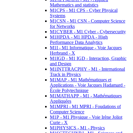
Mathematics and statistics
M1CPS - M1 CPS - Cyber Physical
Systems
M1CSN - M1 CSN - Computer Science
for Networks
M1CYBER - M1 Cyber - Cybersecurity
M1HPDA - M1 HPDA - High
Performance Data Analytics
M1I - M1 Informatique - Voie Jacques
Herbrand - X
M1IGD - M1 IGD - Interaction, Graphic
and Design
M1INTTRACPHY - M1 - International
Track in Physics
M1MAP - M1 Mathématiques et
Applications - Voie Jacques Hadamard -
École Polytechnique
M1MATHAPP - M1 - Mathématiques
Appliquées
M1MPRI - M1 MPRI - Foudations of
Computer Science
M1P - M1 Physique - Voie Irène Joliot
Curie - X
M1PHYSICS - M1 - Physics