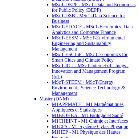
MScT-DEPP - MScT-Data and Economics
for Public Policy (DEPP)
MScT-DSB - MScT-Data Science for
Business
MScT-EDACF - MScT-Economics, Data
Analytics and Corporate Finance
MScT-EESM - MScT-Environmental
Engineering and Sustainability
Management
MScT-ESCLiP - MScT-Economics for
Smart Cities and Climate Policy
MScT-IOT - MScT-Internet of Things :
Innovation and Management Program
(IoT)
MScT-STEEM - MScT-Energy
Environment : Science Technology &
Management
Master (DNM)
M1APPMATH - M1 Mathématiques
Appliquées et Statistiques
M1BIOHEA - M1 Biologie et Santé
M1CHEINT - M1 Chimie et Interfaces
M1CPS - M1 Système Cyber Physique
M1HEP - M1 Physique des Hautes
Energies