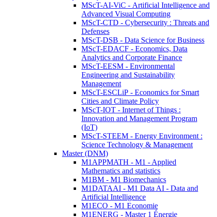
MScT-AI-ViC - Artificial Intelligence and
Advanced Visual Computing
MScT-CTD - Cybersecurity : Threats and
Defenses
MScT-DSB - Data Science for Business
MScT-EDACF - Economics, Data
Analytics and Corporate Finance
MScT-EESM - Environmental
Engineering and Sustainability
Management
MScT-ESCLiP - Economics for Smart
Cities and Climate Policy
MScT-IOT - Internet of Things :
Innovation and Management Program
(IoT)
MScT-STEEM - Energy Environment :
Science Technology & Management
Master (DNM)
M1APPMATH - M1 - Applied
Mathematics and statistics
M1BM - M1 Biomechanics
M1DATAAI - M1 Data AI - Data and
Artificial Intelligence
M1ECO - M1 Economie
M1ENERG - Master 1 Énergie