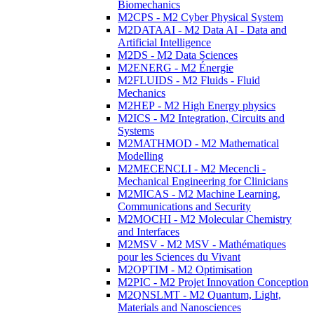
Biomechanics
M2CPS - M2 Cyber Physical System
M2DATAAI - M2 Data AI - Data and
Artificial Intelligence
M2DS - M2 Data Sciences
M2ENERG - M2 Énergie
M2FLUIDS - M2 Fluids - Fluid
Mechanics
M2HEP - M2 High Energy physics
M2ICS - M2 Integration, Circuits and
Systems
M2MATHMOD - M2 Mathematical
Modelling
M2MECENCLI - M2 Mecencli -
Mechanical Engineering for Clinicians
M2MICAS - M2 Machine Learning,
Communications and Security
M2MOCHI - M2 Molecular Chemistry
and Interfaces
M2MSV - M2 MSV - Mathématiques
pour les Sciences du Vivant
M2OPTIM - M2 Optimisation
M2PIC - M2 Projet Innovation Conception
M2QNSLMT - M2 Quantum, Light,
Materials and Nanosciences