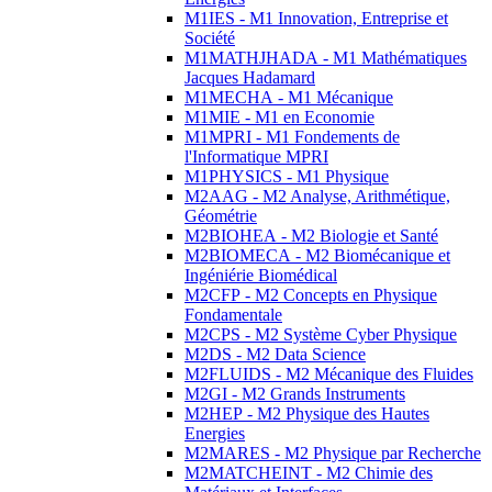
M1IES - M1 Innovation, Entreprise et
Société
M1MATHJHADA - M1 Mathématiques
Jacques Hadamard
M1MECHA - M1 Mécanique
M1MIE - M1 en Economie
M1MPRI - M1 Fondements de
l'Informatique MPRI
M1PHYSICS - M1 Physique
M2AAG - M2 Analyse, Arithmétique,
Géométrie
M2BIOHEA - M2 Biologie et Santé
M2BIOMECA - M2 Biomécanique et
Ingéniérie Biomédical
M2CFP - M2 Concepts en Physique
Fondamentale
M2CPS - M2 Système Cyber Physique
M2DS - M2 Data Science
M2FLUIDS - M2 Mécanique des Fluides
M2GI - M2 Grands Instruments
M2HEP - M2 Physique des Hautes
Energies
M2MARES - M2 Physique par Recherche
M2MATCHEINT - M2 Chimie des