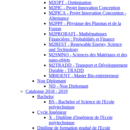
M2OPT - Optimisation
M2PIC - Projet Innovation Conception
M2PICA - Projet Innovation Conception -
Alternance
M2PPF - Physique des Plasmas et de la
Fusion
M2PROBAFI - Mathématiques
Financières : Probabilités et Finance
M2REST - Renewable Energy, Science
and Technology
M2SMNO - Sciences des Matériaux et des
nano-objets
M2TRADD - Transport et Développement
Durable - TRADD
MBIOENT - Master Bio-entrepreneur
Non Diplomant
ND - Non Diplomant
Catalogue 2018 - 2019
Bachelor
BS - Bachelor of Science de l'Ecole
polytechnique
Cycle Ingénieur
X - Diplôme d'ingénieur de l'Ecole
polytechnique
Diplôme de formation gradué de l'Ecole