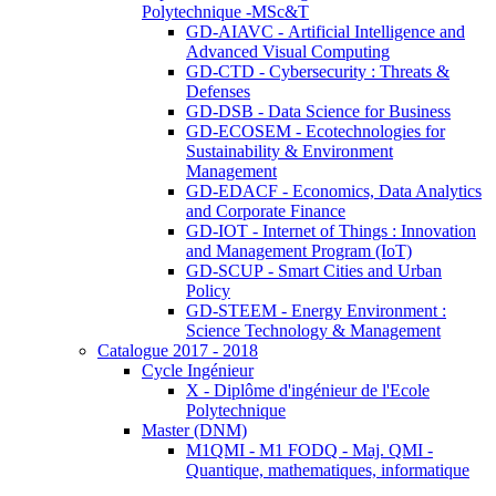
Polytechnique -MSc&T
GD-AIAVC - Artificial Intelligence and
Advanced Visual Computing
GD-CTD - Cybersecurity : Threats &
Defenses
GD-DSB - Data Science for Business
GD-ECOSEM - Ecotechnologies for
Sustainability & Environment
Management
GD-EDACF - Economics, Data Analytics
and Corporate Finance
GD-IOT - Internet of Things : Innovation
and Management Program (IoT)
GD-SCUP - Smart Cities and Urban
Policy
GD-STEEM - Energy Environment :
Science Technology & Management
Catalogue 2017 - 2018
Cycle Ingénieur
X - Diplôme d'ingénieur de l'Ecole
Polytechnique
Master (DNM)
M1QMI - M1 FODQ - Maj. QMI -
Quantique, mathematiques, informatique