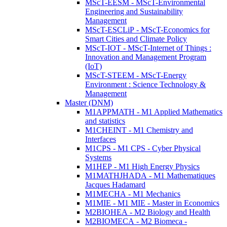
MScT-EESM - MScT-Environmental
Engineering and Sustainability
Management
MScT-ESCLiP - MScT-Economics for
Smart Cities and Climate Policy
MScT-IOT - MScT-Internet of Things :
Innovation and Management Program
(IoT)
MScT-STEEM - MScT-Energy
Environment : Science Technology &
Management
Master (DNM)
M1APPMATH - M1 Applied Mathematics
and statistics
M1CHEINT - M1 Chemistry and
Interfaces
M1CPS - M1 CPS - Cyber Physical
Systems
M1HEP - M1 High Energy Physics
M1MATHJHADA - M1 Mathematiques
Jacques Hadamard
M1MECHA - M1 Mechanics
M1MIE - M1 MIE - Master in Economics
M2BIOHEA - M2 Biology and Health
M2BIOMECA - M2 Biomeca -