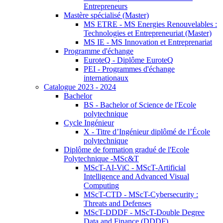
Entrepreneurs
Mastère spécialisé (Master)
MS ETRE - MS Energies Renouvelables :
Technologies et Entrepreneuriat (Master)
MS IE - MS Innovation et Entreprenariat
Programme d'échange
EuroteQ - Diplôme EuroteQ
PEI - Programmes d'échange
internationaux
Catalogue 2023 - 2024
Bachelor
BS - Bachelor of Science de l'Ecole
polytechnique
Cycle Ingénieur
X - Titre d’Ingénieur diplômé de l’École
polytechnique
Diplôme de formation gradué de l'Ecole
Polytechnique -MSc&T
MScT-AI-ViC - MScT-Artificial
Intelligence and Advanced Visual
Computing
MScT-CTD - MScT-Cybersecurity :
Threats and Defenses
MScT-DDDF - MScT-Double Degree
Data and Finance (DDDF)