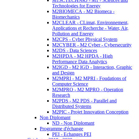
M1SCTECHNRJ - M1 - Sciences and
Technologies for Energy
M2BIOMECA - M2 Biomeca -
Biomechanics
M2CLEAR - CLimat, Environnement,
Applications et Recherche - Water, Air,
Pollution and Energy
M2CPS - Cyber Physical System
M2CYBER - M2 Cyber - Cybersecurity
M2DS - Data Sciences
M2HPDA - M2 HPDA - High
Performance Data Analytics
M2IGD - M2 IGD - Interaction, Graphic
and Design
M2MPRI - M2 MPRI - Foudations of
Computer Science
M2MPRO - M2 MPRO - Operation
Research
M2PDS - M2 PDS - Parallel and
Distributed Systems
M2PIC - Projet Innovation Conception
Non Diplomant
ND - Non Diplomant
Programme d'échange
PEI - Echanges PEI