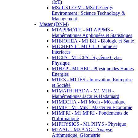
(IoT)
MScT-STEEM - MScT-Energy
Environment : Science Technology &
Management
Master (DNM)
M1APPMATH - M1 APPMS -
Mathématiques Appliquées et Statistiques
M1BIOHEA - M1 BH - Biologie et Santé
M1CHEINT - M1 CI - Chimie et
Interfaces
M1CPS - M1 CPS - Système Cyber
Physique
M1HEP - M1 HEP - Physique des Hautes
Energies
M1IES - M1 IES - Innovation, Entreprise
et Société
M1MATHJHADA - M1 MJH -
Mathématiques Jacques Hadamard
M1MECHA - M1 Mech - Mécanique
M1MIE - M1 MiE - Master en Economie
M1MPRI - M1 MPRI - Fondements de
l'Informatique
M1PHYSICS - M1 PHYS - Physique
M2AAG - M2 AAG - Analyse,
Arithmétique, Géométrie