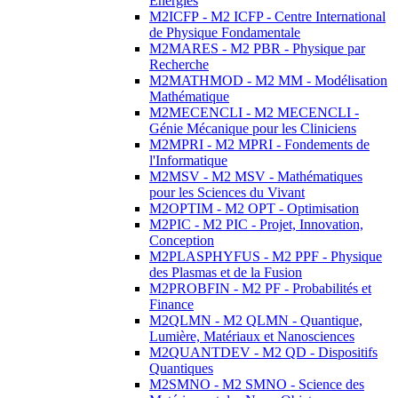
Energies
M2ICFP - M2 ICFP - Centre International
de Physique Fondamentale
M2MARES - M2 PBR - Physique par
Recherche
M2MATHMOD - M2 MM - Modélisation
Mathématique
M2MECENCLI - M2 MECENCLI -
Génie Mécanique pour les Cliniciens
M2MPRI - M2 MPRI - Fondements de
l'Informatique
M2MSV - M2 MSV - Mathématiques
pour les Sciences du Vivant
M2OPTIM - M2 OPT - Optimisation
M2PIC - M2 PIC - Projet, Innovation,
Conception
M2PLASPHYFUS - M2 PPF - Physique
des Plasmas et de la Fusion
M2PROBFIN - M2 PF - Probabilités et
Finance
M2QLMN - M2 QLMN - Quantique,
Lumière, Matériaux et Nanosciences
M2QUANTDEV - M2 QD - Dispositifs
Quantiques
M2SMNO - M2 SMNO - Science des