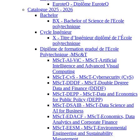
EuroteQ - Diplôme EuroteQ
Catalogue 2025 - 2026
Bachelor
BX - Bachelor of Science de l'Ecole
polytechnique
Cycle Ingénieur
X - Titre d’Ingénieur diplômé de l’École
polytechnique
Diplôme de formation gradué de l'Ecole
Polytechnique -MSc&T
MScT-AI-ViC - MScT-Artificial
Intelligence and Advanced Visual
Computing
MScT-CyS - MScT-Cybersecurity (CyS)
MScT-DDDF - MScT-Double Degree
Data and Finance (DDDF)
MScT-DEPP - MScT-Data and Economics
for Public Policy (DEPP)
MScT-DSAIB - MScT-Data Science and
AI for Business
MScT-EDACF - MScT-Economics, Data
Analytics and Corporate Finance
MScT-EESM - MScT-Environmental
Engineering and Sustainability
Management