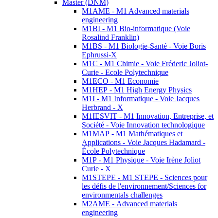
Master (DNM)
M1AME - M1 Advanced materials
engineering
M1BI - M1 Bio-informatique (Voie
Rosalind Franklin)
M1BS - M1 Biologie-Santé - Voie Boris
Ephrussi-X
M1C - M1 Chimie - Voie Fréderic Joliot-
Curie - Ecole Polytechnique
M1ECO - M1 Economie
M1HEP - M1 High Energy Physics
M1I - M1 Informatique - Voie Jacques
Herbrand - X
M1IESVIT - M1 Innovation, Entreprise, et
Société - Voie Innovation technologique
M1MAP - M1 Mathématiques et
Applications - Voie Jacques Hadamard -
École Polytechnique
M1P - M1 Physique - Voie Irène Joliot
Curie - X
M1STEPE - M1 STEPE - Sciences pour
les défis de l'environnement/Sciences for
environmentals challenges
M2AME - Advanced materials
engineering