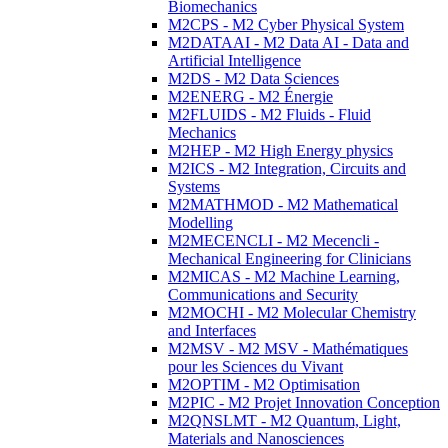
Biomechanics
M2CPS - M2 Cyber Physical System
M2DATAAI - M2 Data AI - Data and
Artificial Intelligence
M2DS - M2 Data Sciences
M2ENERG - M2 Énergie
M2FLUIDS - M2 Fluids - Fluid
Mechanics
M2HEP - M2 High Energy physics
M2ICS - M2 Integration, Circuits and
Systems
M2MATHMOD - M2 Mathematical
Modelling
M2MECENCLI - M2 Mecencli -
Mechanical Engineering for Clinicians
M2MICAS - M2 Machine Learning,
Communications and Security
M2MOCHI - M2 Molecular Chemistry
and Interfaces
M2MSV - M2 MSV - Mathématiques
pour les Sciences du Vivant
M2OPTIM - M2 Optimisation
M2PIC - M2 Projet Innovation Conception
M2QNSLMT - M2 Quantum, Light,
Materials and Nanosciences