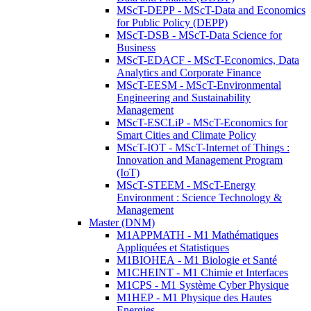
MScT-DEPP - MScT-Data and Economics
for Public Policy (DEPP)
MScT-DSB - MScT-Data Science for
Business
MScT-EDACF - MScT-Economics, Data
Analytics and Corporate Finance
MScT-EESM - MScT-Environmental
Engineering and Sustainability
Management
MScT-ESCLiP - MScT-Economics for
Smart Cities and Climate Policy
MScT-IOT - MScT-Internet of Things :
Innovation and Management Program
(IoT)
MScT-STEEM - MScT-Energy
Environment : Science Technology &
Management
Master (DNM)
M1APPMATH - M1 Mathématiques
Appliquées et Statistiques
M1BIOHEA - M1 Biologie et Santé
M1CHEINT - M1 Chimie et Interfaces
M1CPS - M1 Système Cyber Physique
M1HEP - M1 Physique des Hautes
Energies