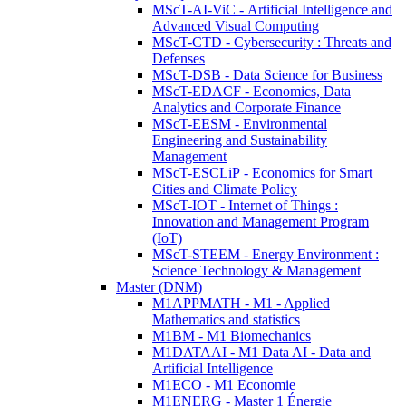
MScT-AI-ViC - Artificial Intelligence and
Advanced Visual Computing
MScT-CTD - Cybersecurity : Threats and
Defenses
MScT-DSB - Data Science for Business
MScT-EDACF - Economics, Data
Analytics and Corporate Finance
MScT-EESM - Environmental
Engineering and Sustainability
Management
MScT-ESCLiP - Economics for Smart
Cities and Climate Policy
MScT-IOT - Internet of Things :
Innovation and Management Program
(IoT)
MScT-STEEM - Energy Environment :
Science Technology & Management
Master (DNM)
M1APPMATH - M1 - Applied
Mathematics and statistics
M1BM - M1 Biomechanics
M1DATAAI - M1 Data AI - Data and
Artificial Intelligence
M1ECO - M1 Economie
M1ENERG - Master 1 Énergie