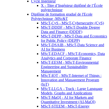
Cycle Ingénieur
X - Titre d’Ingénieur diplômé de l’École
polytechnique
Diplôme de formation gradué de l'Ecole
Polytechnique -MSc&T
MScT-CyS - MScT-Cybersecurity (CyS)
MScT-DDDF - MScT-Double Degree
Data and Finance (DDDF)
MScT-DEPP - MScT-Data and Economics
for Public Policy (DEPP)
MScT-DSAIB - MScT-Data Science and
AI for Business
MScT-EDACF - MScT-Economics, Data
Analytics and Corporate Finance
MScT-EESM - MScT-Environmental
Engineering and Sustainability
Management
MScT-IOT - MScT-Internet of Things :
Innovation and Management Program
(IoT)
MScT-LLGA - Track : Large Language
Models, Graphs and Applications
MScT-MaQI - AI for Markets and
Quantitative Investment (AI-MaQI)
MScT-STEEM - MScT-Energy