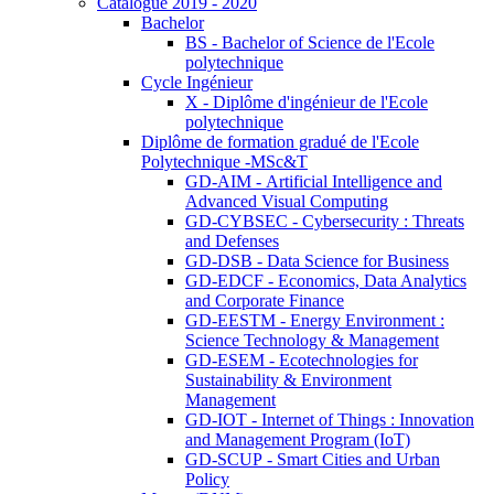
Catalogue 2019 - 2020
Bachelor
BS - Bachelor of Science de l'Ecole
polytechnique
Cycle Ingénieur
X - Diplôme d'ingénieur de l'Ecole
polytechnique
Diplôme de formation gradué de l'Ecole
Polytechnique -MSc&T
GD-AIM - Artificial Intelligence and
Advanced Visual Computing
GD-CYBSEC - Cybersecurity : Threats
and Defenses
GD-DSB - Data Science for Business
GD-EDCF - Economics, Data Analytics
and Corporate Finance
GD-EESTM - Energy Environment :
Science Technology & Management
GD-ESEM - Ecotechnologies for
Sustainability & Environment
Management
GD-IOT - Internet of Things : Innovation
and Management Program (IoT)
GD-SCUP - Smart Cities and Urban
Policy