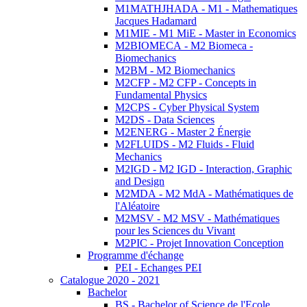
M1MATHJHADA - M1 - Mathematiques
Jacques Hadamard
M1MIE - M1 MiE - Master in Economics
M2BIOMECA - M2 Biomeca -
Biomechanics
M2BM - M2 Biomechanics
M2CFP - M2 CFP - Concepts in
Fundamental Physics
M2CPS - Cyber Physical System
M2DS - Data Sciences
M2ENERG - Master 2 Énergie
M2FLUIDS - M2 Fluids - Fluid
Mechanics
M2IGD - M2 IGD - Interaction, Graphic
and Design
M2MDA - M2 MdA - Mathématiques de
l'Aléatoire
M2MSV - M2 MSV - Mathématiques
pour les Sciences du Vivant
M2PIC - Projet Innovation Conception
Programme d'échange
PEI - Echanges PEI
Catalogue 2020 - 2021
Bachelor
BS - Bachelor of Science de l'Ecole