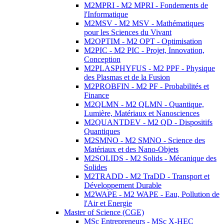
M2MPRI - M2 MPRI - Fondements de
l'Informatique
M2MSV - M2 MSV - Mathématiques
pour les Sciences du Vivant
M2OPTIM - M2 OPT - Optimisation
M2PIC - M2 PIC - Projet, Innovation,
Conception
M2PLASPHYFUS - M2 PPF - Physique
des Plasmas et de la Fusion
M2PROBFIN - M2 PF - Probabilités et
Finance
M2QLMN - M2 QLMN - Quantique,
Lumière, Matériaux et Nanosciences
M2QUANTDEV - M2 QD - Dispositifs
Quantiques
M2SMNO - M2 SMNO - Science des
Matériaux et des Nano-Objets
M2SOLIDS - M2 Solids - Mécanique des
Solides
M2TRADD - M2 TraDD - Transport et
Développement Durable
M2WAPE - M2 WAPE - Eau, Pollution de
l'Air et Energie
Master of Science (CGE)
MSc Entrepreneurs - MSc X-HEC