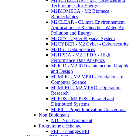
M1SCTECHNRJ - M1 - Sciences and
Technologies for Energy
M2BIOMECA - M2 Biomeca -
Biomechanics
M2CLEAR - CLimat, Environnement,
Applications et Recherche - Water, Air,
Pollution and Energy
M2CPS - Cyber Physical System
M2CYBER - M2 Cyber - Cybersecurity
M2DS - Data Sciences
M2HPDA - M2 HPDA - High
Performance Data Analytics
M2IGD - M2 IGD - Interaction, Graphic
and Design
M2MPRI - M2 MPRI - Foudations of
Computer Science
M2MPRO - M2 MPRO - Operation
Research
M2PDS - M2 PDS - Parallel and
Distributed Systems
M2PIC - Projet Innovation Conception
Non Diplomant
ND - Non Diplomant
Programme d'échange
PEI - Echanges PEI