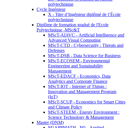
polytechnique
Cycle Ingénieur
X - Titre d’Ingénieur diplômé de l’École
polytechnique
Diplôme de formation gradué de l'Ecole
Polytechnique -MSc&T
MScT-AIAVC - Artificial Intelligence and
Advanced Visual Computing
MScT-CTD - Cybersecurity : Threats and
Defenses
MScT-DSB - Data Science for Business
MScT-ECOSEM - Environmental
Engineering and Sustainability
Management
MScT-EDACF - Economics, Data
Analytics and Corporate Finance
MScT-IOT - Internet of Things :
Innovation and Management Program
(IoT)
MScT-SCUP - Economics for Smart Cities
and Climate Policy
MScT-STEEM - Energy Environment :
Science Technology & Management
Master (DNM)
M1APPMATH - M1 - Applied