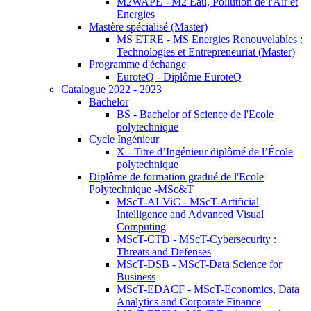
M2WAPE - M2 Eau, Pollution de l'Air et
Energies
Mastère spécialisé (Master)
MS ETRE - MS Energies Renouvelables :
Technologies et Entrepreneuriat (Master)
Programme d'échange
EuroteQ - Diplôme EuroteQ
Catalogue 2022 - 2023
Bachelor
BS - Bachelor of Science de l'Ecole
polytechnique
Cycle Ingénieur
X - Titre d’Ingénieur diplômé de l’École
polytechnique
Diplôme de formation gradué de l'Ecole
Polytechnique -MSc&T
MScT-AI-ViC - MScT-Artificial
Intelligence and Advanced Visual
Computing
MScT-CTD - MScT-Cybersecurity :
Threats and Defenses
MScT-DSB - MScT-Data Science for
Business
MScT-EDACF - MScT-Economics, Data
Analytics and Corporate Finance