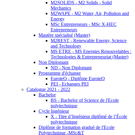
M2SOLIDS - M2 Solids - Solid
Mechanics
M2WAPE - M2 Water, Air, Pollution and
Energy
MSc Entrepreneurs - MSc X-HEC
Entrepreneurs
Mastère spécialisé (Master)
M2REST - Renewable Energy, Science
and Technology
MS ETRE - MS Energies Renouvelables :
Technologies & Entrepreneuriat (Master)
Non Diplomant
ND - Non Diplomant
Programme d'échange
EuroteQ - Diplôme EuroteQ
PEI - Echanges PEI
Catalogue 2021 - 2022
Bachelor
BS - Bachelor of Science de l'Ecole
polytechnique
Cycle Ingénieur
X - Titre d’Ingénieur diplômé de l’École
polytechnique
Diplôme de formation gradué de l'Ecole
Polytechnique -MSc&T