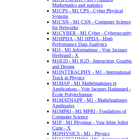
Mathematics and statistics
M1CPS - M1 CPS - Cyber Physical
Systems
M1CSN - M1 CSN - Computer Science
for Networks
M1CYBER - M1 Cyber - Cybersecurity
M1HPDA - M1 HPDA - High
Performance Data Analytics
M1I - M1 Informatique - Voie Jacques
Herbrand - X
M1IGD - M1 IGD - Interaction, Graphic
and Design
M1INTTRACPHY - M1 - International
Track in Physics
M1MAP - M1 Mathématiques et
Applications - Voie Jacques Hadamard -
École Polytechnique
M1MATHAPP - M1 - Mathématiques
Appliquées
M1MPRI - M1 MPRI - Foudations of
Computer Science
M1P - M1 Physique - Voie Irène Joliot
Curie - X
M1PHYSICS - M1 - Physics