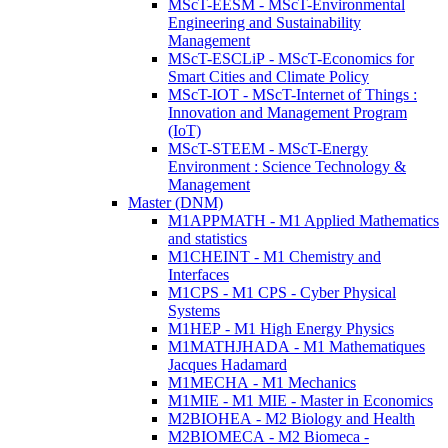
MScT-EESM - MScT-Environmental
Engineering and Sustainability
Management
MScT-ESCLiP - MScT-Economics for
Smart Cities and Climate Policy
MScT-IOT - MScT-Internet of Things :
Innovation and Management Program
(IoT)
MScT-STEEM - MScT-Energy
Environment : Science Technology &
Management
Master (DNM)
M1APPMATH - M1 Applied Mathematics
and statistics
M1CHEINT - M1 Chemistry and
Interfaces
M1CPS - M1 CPS - Cyber Physical
Systems
M1HEP - M1 High Energy Physics
M1MATHJHADA - M1 Mathematiques
Jacques Hadamard
M1MECHA - M1 Mechanics
M1MIE - M1 MIE - Master in Economics
M2BIOHEA - M2 Biology and Health
M2BIOMECA - M2 Biomeca -