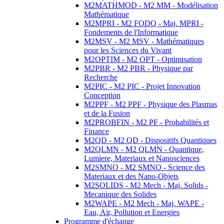
M2MATHMOD - M2 MM - Modélisation
Mathématique
M2MPRI - M2 FODQ - Maj. MPRI -
Fondements de l'Informatique
M2MSV - M2 MSV - Mathématiques
pour les Sciences du Vivant
M2OPTIM - M2 OPT - Optimisation
M2PBR - M2 PBR - Physique par
Recherche
M2PIC - M2 PIC - Projet Innovation
Conception
M2PPF - M2 PPF - Physique des Plasmas
et de la Fusion
M2PROBFIN - M2 PF - Probabilités et
Finance
M2QD - M2 QD - Dispositifs Quantiques
M2QLMN - M2 QLMN - Quantique,
Lumiere, Materiaux et Nanosciences
M2SMNO - M2 SMNO - Science des
Materiaux et des Nano-Objets
M2SOLIDS - M2 Mech - Maj. Solids -
Mecanique des Solides
M2WAPE - M2 Mech - Maj. WAPE -
Eau, Air, Pollution et Energies
Programme d'échange