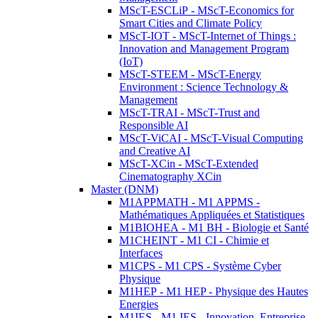
MScT-ESCLiP - MScT-Economics for
Smart Cities and Climate Policy
MScT-IOT - MScT-Internet of Things :
Innovation and Management Program
(IoT)
MScT-STEEM - MScT-Energy
Environment : Science Technology &
Management
MScT-TRAI - MScT-Trust and
Responsible AI
MScT-ViCAI - MScT-Visual Computing
and Creative AI
MScT-XCin - MScT-Extended
Cinematography XCin
Master (DNM)
M1APPMATH - M1 APPMS -
Mathématiques Appliquées et Statistiques
M1BIOHEA - M1 BH - Biologie et Santé
M1CHEINT - M1 CI - Chimie et
Interfaces
M1CPS - M1 CPS - Système Cyber
Physique
M1HEP - M1 HEP - Physique des Hautes
Energies
M1IES - M1 IES - Innovation, Entreprise