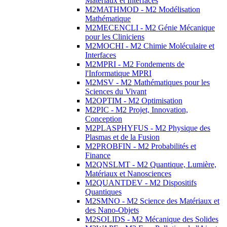
Matériaux et Interfaces
M2MATHMOD - M2 Modélisation
Mathématique
M2MECENCLI - M2 Génie Mécanique
pour les Cliniciens
M2MOCHI - M2 Chimie Moléculaire et
Interfaces
M2MPRI - M2 Fondements de
l'Informatique MPRI
M2MSV - M2 Mathématiques pour les
Sciences du Vivant
M2OPTIM - M2 Optimisation
M2PIC - M2 Projet, Innovation,
Conception
M2PLASPHYFUS - M2 Physique des
Plasmas et de la Fusion
M2PROBFIN - M2 Probabilités et
Finance
M2QNSLMT - M2 Quantique, Lumière,
Matériaux et Nanosciences
M2QUANTDEV - M2 Dispositifs
Quantiques
M2SMNO - M2 Science des Matériaux et
des Nano-Objets
M2SOLIDS - M2 Mécanique des Solides