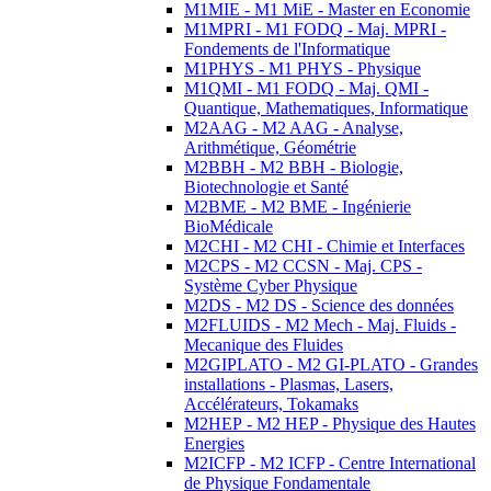
M1MIE - M1 MiE - Master en Economie
M1MPRI - M1 FODQ - Maj. MPRI -
Fondements de l'Informatique
M1PHYS - M1 PHYS - Physique
M1QMI - M1 FODQ - Maj. QMI -
Quantique, Mathematiques, Informatique
M2AAG - M2 AAG - Analyse,
Arithmétique, Géométrie
M2BBH - M2 BBH - Biologie,
Biotechnologie et Santé
M2BME - M2 BME - Ingénierie
BioMédicale
M2CHI - M2 CHI - Chimie et Interfaces
M2CPS - M2 CCSN - Maj. CPS -
Système Cyber Physique
M2DS - M2 DS - Science des données
M2FLUIDS - M2 Mech - Maj. Fluids -
Mecanique des Fluides
M2GIPLATO - M2 GI-PLATO - Grandes
installations - Plasmas, Lasers,
Accélérateurs, Tokamaks
M2HEP - M2 HEP - Physique des Hautes
Energies
M2ICFP - M2 ICFP - Centre International
de Physique Fondamentale