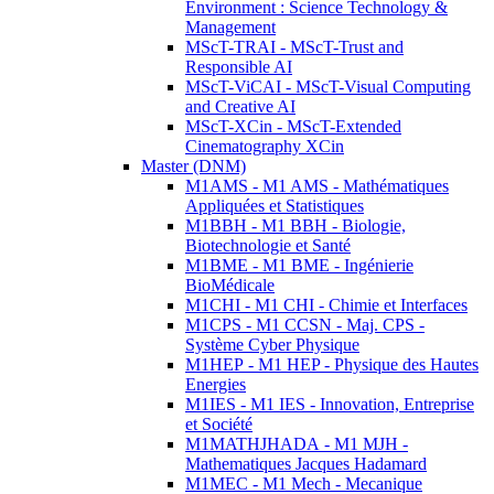
Environment : Science Technology &
Management
MScT-TRAI - MScT-Trust and
Responsible AI
MScT-ViCAI - MScT-Visual Computing
and Creative AI
MScT-XCin - MScT-Extended
Cinematography XCin
Master (DNM)
M1AMS - M1 AMS - Mathématiques
Appliquées et Statistiques
M1BBH - M1 BBH - Biologie,
Biotechnologie et Santé
M1BME - M1 BME - Ingénierie
BioMédicale
M1CHI - M1 CHI - Chimie et Interfaces
M1CPS - M1 CCSN - Maj. CPS -
Système Cyber Physique
M1HEP - M1 HEP - Physique des Hautes
Energies
M1IES - M1 IES - Innovation, Entreprise
et Société
M1MATHJHADA - M1 MJH -
Mathematiques Jacques Hadamard
M1MEC - M1 Mech - Mecanique