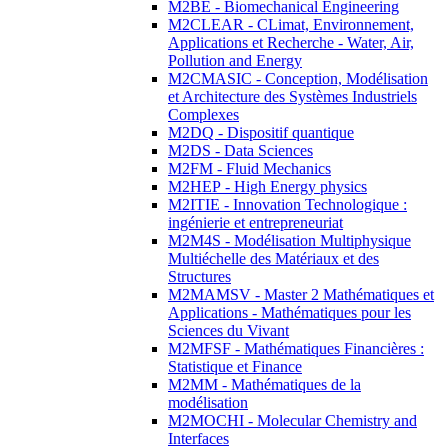
M2BE - Biomechanical Engineering
M2CLEAR - CLimat, Environnement,
Applications et Recherche - Water, Air,
Pollution and Energy
M2CMASIC - Conception, Modélisation
et Architecture des Systèmes Industriels
Complexes
M2DQ - Dispositif quantique
M2DS - Data Sciences
M2FM - Fluid Mechanics
M2HEP - High Energy physics
M2ITIE - Innovation Technologique :
ingénierie et entrepreneuriat
M2M4S - Modélisation Multiphysique
Multiéchelle des Matériaux et des
Structures
M2MAMSV - Master 2 Mathématiques et
Applications - Mathématiques pour les
Sciences du Vivant
M2MFSF - Mathématiques Financières :
Statistique et Finance
M2MM - Mathématiques de la
modélisation
M2MOCHI - Molecular Chemistry and
Interfaces