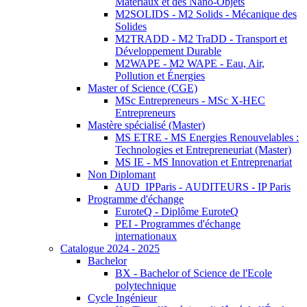
Matériaux et des Nano-Objets
M2SOLIDS - M2 Solids - Mécanique des
Solides
M2TRADD - M2 TraDD - Transport et
Développement Durable
M2WAPE - M2 WAPE - Eau, Air,
Pollution et Énergies
Master of Science (CGE)
MSc Entrepreneurs - MSc X-HEC
Entrepreneurs
Mastère spécialisé (Master)
MS ETRE - MS Energies Renouvelables :
Technologies et Entrepreneuriat (Master)
MS IE - MS Innovation et Entreprenariat
Non Diplomant
AUD_IPParis - AUDITEURS - IP Paris
Programme d'échange
EuroteQ - Diplôme EuroteQ
PEI - Programmes d'échange
internationaux
Catalogue 2024 - 2025
Bachelor
BX - Bachelor of Science de l'Ecole
polytechnique
Cycle Ingénieur