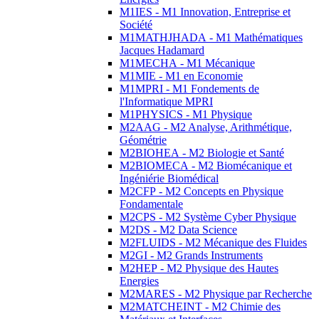
M1IES - M1 Innovation, Entreprise et
Société
M1MATHJHADA - M1 Mathématiques
Jacques Hadamard
M1MECHA - M1 Mécanique
M1MIE - M1 en Economie
M1MPRI - M1 Fondements de
l'Informatique MPRI
M1PHYSICS - M1 Physique
M2AAG - M2 Analyse, Arithmétique,
Géométrie
M2BIOHEA - M2 Biologie et Santé
M2BIOMECA - M2 Biomécanique et
Ingéniérie Biomédical
M2CFP - M2 Concepts en Physique
Fondamentale
M2CPS - M2 Système Cyber Physique
M2DS - M2 Data Science
M2FLUIDS - M2 Mécanique des Fluides
M2GI - M2 Grands Instruments
M2HEP - M2 Physique des Hautes
Energies
M2MARES - M2 Physique par Recherche
M2MATCHEINT - M2 Chimie des