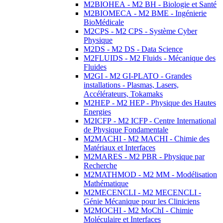
M2BIOHEA - M2 BH - Biologie et Santé
M2BIOMECA - M2 BME - Ingénierie
BioMédicale
M2CPS - M2 CPS - Système Cyber
Physique
M2DS - M2 DS - Data Science
M2FLUIDS - M2 Fluids - Mécanique des
Fluides
M2GI - M2 GI-PLATO - Grandes
installations - Plasmas, Lasers,
Accélérateurs, Tokamaks
M2HEP - M2 HEP - Physique des Hautes
Energies
M2ICFP - M2 ICFP - Centre International
de Physique Fondamentale
M2MACHI - M2 MACHI - Chimie des
Matériaux et Interfaces
M2MARES - M2 PBR - Physique par
Recherche
M2MATHMOD - M2 MM - Modélisation
Mathématique
M2MECENCLI - M2 MECENCLI -
Génie Mécanique pour les Cliniciens
M2MOCHI - M2 MoChI - Chimie
Moléculaire et Interfaces