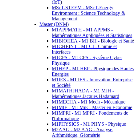
(IoT)
MScT-STEEM - MScT-Energy
Environment : Science Technology &
Management
Master (DNM)
M1APPMATH - M1 APPMS -
Mathématiques Appliquées et Statistiques
M1BIOHEA - M1 BH - Biologie et Santé
M1CHEINT - M1 CI - Chimie et
Interfaces
M1CPS - M1 CPS - Système Cyber
Physique
M1HEP - M1 HEP - Physique des Hautes
Energies
M1IES - M1 IES - Innovation, Entreprise
et Société
M1MATHJHADA - M1 MJH -
Mathématiques Jacques Hadamard
M1MECHA - M1 Mech - Mécanique
M1MIE - M1 MiE - Master en Economie
M1MPRI - M1 MPRI - Fondements de
l'Informatique
M1PHYSICS - M1 PHYS - Physique
M2AAG - M2 AAG - Analyse,
Arithmétique, Géométrie