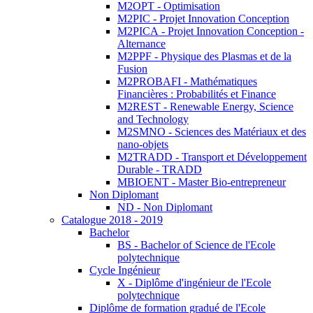
M2OPT - Optimisation
M2PIC - Projet Innovation Conception
M2PICA - Projet Innovation Conception -
Alternance
M2PPF - Physique des Plasmas et de la
Fusion
M2PROBAFI - Mathématiques
Financières : Probabilités et Finance
M2REST - Renewable Energy, Science
and Technology
M2SMNO - Sciences des Matériaux et des
nano-objets
M2TRADD - Transport et Développement
Durable - TRADD
MBIOENT - Master Bio-entrepreneur
Non Diplomant
ND - Non Diplomant
Catalogue 2018 - 2019
Bachelor
BS - Bachelor of Science de l'Ecole
polytechnique
Cycle Ingénieur
X - Diplôme d'ingénieur de l'Ecole
polytechnique
Diplôme de formation gradué de l'Ecole