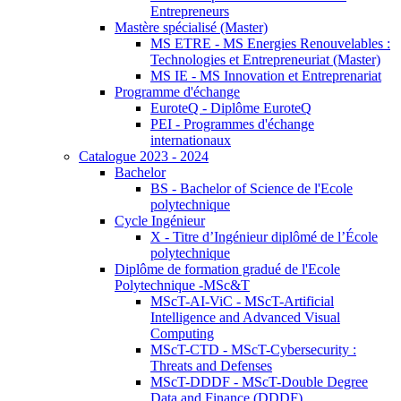
Entrepreneurs
Mastère spécialisé (Master)
MS ETRE - MS Energies Renouvelables :
Technologies et Entrepreneuriat (Master)
MS IE - MS Innovation et Entreprenariat
Programme d'échange
EuroteQ - Diplôme EuroteQ
PEI - Programmes d'échange
internationaux
Catalogue 2023 - 2024
Bachelor
BS - Bachelor of Science de l'Ecole
polytechnique
Cycle Ingénieur
X - Titre d’Ingénieur diplômé de l’École
polytechnique
Diplôme de formation gradué de l'Ecole
Polytechnique -MSc&T
MScT-AI-ViC - MScT-Artificial
Intelligence and Advanced Visual
Computing
MScT-CTD - MScT-Cybersecurity :
Threats and Defenses
MScT-DDDF - MScT-Double Degree
Data and Finance (DDDF)