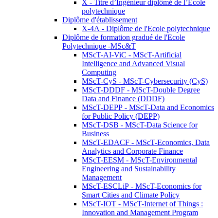
X - Titre d’Ingénieur diplômé de l’École
polytechnique
Diplôme d'établissement
X-4A - Diplôme de l'Ecole polytechnique
Diplôme de formation gradué de l'Ecole
Polytechnique -MSc&T
MScT-AI-ViC - MScT-Artificial
Intelligence and Advanced Visual
Computing
MScT-CyS - MScT-Cybersecurity (CyS)
MScT-DDDF - MScT-Double Degree
Data and Finance (DDDF)
MScT-DEPP - MScT-Data and Economics
for Public Policy (DEPP)
MScT-DSB - MScT-Data Science for
Business
MScT-EDACF - MScT-Economics, Data
Analytics and Corporate Finance
MScT-EESM - MScT-Environmental
Engineering and Sustainability
Management
MScT-ESCLiP - MScT-Economics for
Smart Cities and Climate Policy
MScT-IOT - MScT-Internet of Things :
Innovation and Management Program