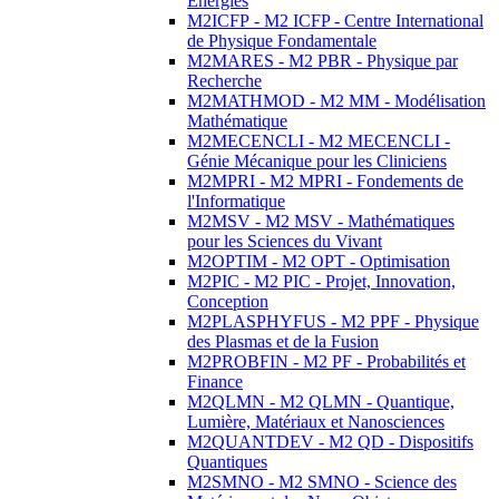
Energies
M2ICFP - M2 ICFP - Centre International
de Physique Fondamentale
M2MARES - M2 PBR - Physique par
Recherche
M2MATHMOD - M2 MM - Modélisation
Mathématique
M2MECENCLI - M2 MECENCLI -
Génie Mécanique pour les Cliniciens
M2MPRI - M2 MPRI - Fondements de
l'Informatique
M2MSV - M2 MSV - Mathématiques
pour les Sciences du Vivant
M2OPTIM - M2 OPT - Optimisation
M2PIC - M2 PIC - Projet, Innovation,
Conception
M2PLASPHYFUS - M2 PPF - Physique
des Plasmas et de la Fusion
M2PROBFIN - M2 PF - Probabilités et
Finance
M2QLMN - M2 QLMN - Quantique,
Lumière, Matériaux et Nanosciences
M2QUANTDEV - M2 QD - Dispositifs
Quantiques
M2SMNO - M2 SMNO - Science des