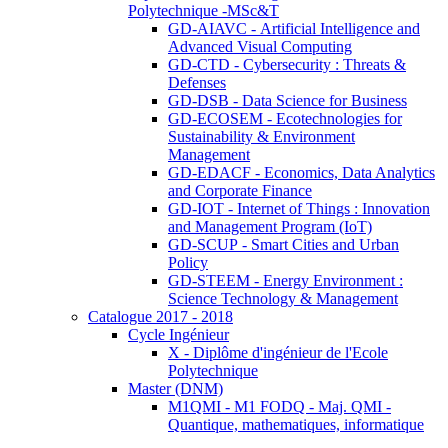
Polytechnique -MSc&T
GD-AIAVC - Artificial Intelligence and
Advanced Visual Computing
GD-CTD - Cybersecurity : Threats &
Defenses
GD-DSB - Data Science for Business
GD-ECOSEM - Ecotechnologies for
Sustainability & Environment
Management
GD-EDACF - Economics, Data Analytics
and Corporate Finance
GD-IOT - Internet of Things : Innovation
and Management Program (IoT)
GD-SCUP - Smart Cities and Urban
Policy
GD-STEEM - Energy Environment :
Science Technology & Management
Catalogue 2017 - 2018
Cycle Ingénieur
X - Diplôme d'ingénieur de l'Ecole
Polytechnique
Master (DNM)
M1QMI - M1 FODQ - Maj. QMI -
Quantique, mathematiques, informatique