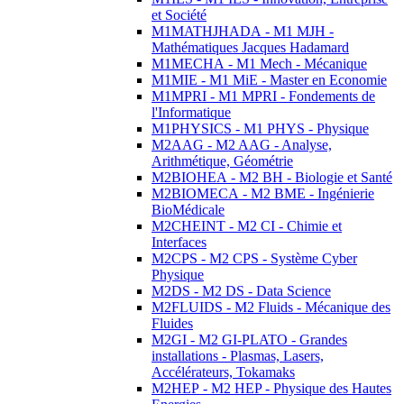
et Société
M1MATHJHADA - M1 MJH -
Mathématiques Jacques Hadamard
M1MECHA - M1 Mech - Mécanique
M1MIE - M1 MiE - Master en Economie
M1MPRI - M1 MPRI - Fondements de
l'Informatique
M1PHYSICS - M1 PHYS - Physique
M2AAG - M2 AAG - Analyse,
Arithmétique, Géométrie
M2BIOHEA - M2 BH - Biologie et Santé
M2BIOMECA - M2 BME - Ingénierie
BioMédicale
M2CHEINT - M2 CI - Chimie et
Interfaces
M2CPS - M2 CPS - Système Cyber
Physique
M2DS - M2 DS - Data Science
M2FLUIDS - M2 Fluids - Mécanique des
Fluides
M2GI - M2 GI-PLATO - Grandes
installations - Plasmas, Lasers,
Accélérateurs, Tokamaks
M2HEP - M2 HEP - Physique des Hautes