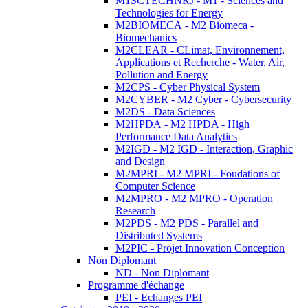
M1SCTECHNRJ - M1 - Sciences and
Technologies for Energy
M2BIOMECA - M2 Biomeca -
Biomechanics
M2CLEAR - CLimat, Environnement,
Applications et Recherche - Water, Air,
Pollution and Energy
M2CPS - Cyber Physical System
M2CYBER - M2 Cyber - Cybersecurity
M2DS - Data Sciences
M2HPDA - M2 HPDA - High
Performance Data Analytics
M2IGD - M2 IGD - Interaction, Graphic
and Design
M2MPRI - M2 MPRI - Foudations of
Computer Science
M2MPRO - M2 MPRO - Operation
Research
M2PDS - M2 PDS - Parallel and
Distributed Systems
M2PIC - Projet Innovation Conception
Non Diplomant
ND - Non Diplomant
Programme d'échange
PEI - Echanges PEI