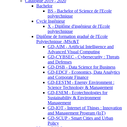
Catalogue 2019 - 2020
Bachelor
BS - Bachelor of Science de l'Ecole
polytechnique
Cycle Ingénieur
X - Diplôme d'ingénieur de l'Ecole
polytechnique
Diplôme de formation gradué de l'Ecole
Polytechnique -MSc&T
GD-AIM - Artificial Intelligence and
Advanced Visual Computing
GD-CYBSEC - Cybersecurity : Threats
and Defenses
GD-DSB - Data Science for Business
GD-EDCF - Economics, Data Analytics
and Corporate Finance
GD-EESTM - Energy Environment :
Science Technology & Management
GD-ESEM - Ecotechnologies for
Sustainability & Environment
Management
GD-IOT - Internet of Things : Innovation
and Management Program (IoT)
GD-SCUP - Smart Cities and Urban
Policy