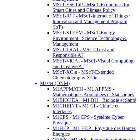
MScT-ESCLiP - MScT-Economics for
Smart Cities and Climate Policy
MScT-IOT - MScT-Internet of Things :
Innovation and Management Program
(IoT)
MScT-STEEM - MScT-Energy
Environment : Science Technology &
Management
MScT-TRAI - MScT-Trust and
Responsible AI
MScT-ViCAI - MScT-Visual Computing
and Creative AI
MScT-XCin - MScT-Extended
Cinematography XCin
Master (DNM)
M1APPMATH - M1 APPMS -
Mathématiques Appliquées et Statistiques
M1BIOHEA - M1 BH - Biologie et Santé
M1CHEINT - M1 CI - Chimie et
Interfaces
M1CPS - M1 CPS - Système Cyber
Physique
M1HEP - M1 HEP - Physique des Hautes
Energies
M1IES - M1 IES - Innovation, Entreprise