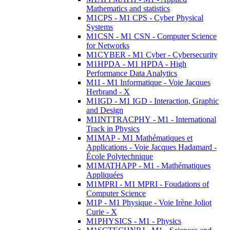
Mathematics and statistics
M1CPS - M1 CPS - Cyber Physical
Systems
M1CSN - M1 CSN - Computer Science
for Networks
M1CYBER - M1 Cyber - Cybersecurity
M1HPDA - M1 HPDA - High
Performance Data Analytics
M1I - M1 Informatique - Voie Jacques
Herbrand - X
M1IGD - M1 IGD - Interaction, Graphic
and Design
M1INTTRACPHY - M1 - International
Track in Physics
M1MAP - M1 Mathématiques et
Applications - Voie Jacques Hadamard -
École Polytechnique
M1MATHAPP - M1 - Mathématiques
Appliquées
M1MPRI - M1 MPRI - Foudations of
Computer Science
M1P - M1 Physique - Voie Irène Joliot
Curie - X
M1PHYSICS - M1 - Physics