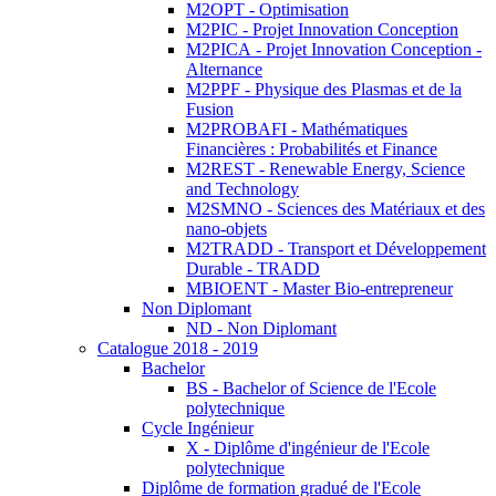
M2OPT - Optimisation
M2PIC - Projet Innovation Conception
M2PICA - Projet Innovation Conception -
Alternance
M2PPF - Physique des Plasmas et de la
Fusion
M2PROBAFI - Mathématiques
Financières : Probabilités et Finance
M2REST - Renewable Energy, Science
and Technology
M2SMNO - Sciences des Matériaux et des
nano-objets
M2TRADD - Transport et Développement
Durable - TRADD
MBIOENT - Master Bio-entrepreneur
Non Diplomant
ND - Non Diplomant
Catalogue 2018 - 2019
Bachelor
BS - Bachelor of Science de l'Ecole
polytechnique
Cycle Ingénieur
X - Diplôme d'ingénieur de l'Ecole
polytechnique
Diplôme de formation gradué de l'Ecole