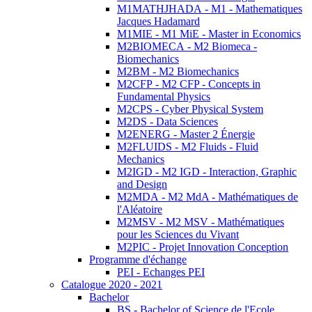
M1MATHJHADA - M1 - Mathematiques
Jacques Hadamard
M1MIE - M1 MiE - Master in Economics
M2BIOMECA - M2 Biomeca -
Biomechanics
M2BM - M2 Biomechanics
M2CFP - M2 CFP - Concepts in
Fundamental Physics
M2CPS - Cyber Physical System
M2DS - Data Sciences
M2ENERG - Master 2 Énergie
M2FLUIDS - M2 Fluids - Fluid
Mechanics
M2IGD - M2 IGD - Interaction, Graphic
and Design
M2MDA - M2 MdA - Mathématiques de
l'Aléatoire
M2MSV - M2 MSV - Mathématiques
pour les Sciences du Vivant
M2PIC - Projet Innovation Conception
Programme d'échange
PEI - Echanges PEI
Catalogue 2020 - 2021
Bachelor
BS - Bachelor of Science de l'Ecole