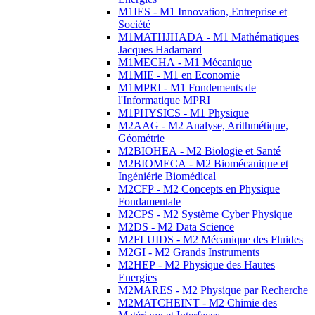
M1IES - M1 Innovation, Entreprise et
Société
M1MATHJHADA - M1 Mathématiques
Jacques Hadamard
M1MECHA - M1 Mécanique
M1MIE - M1 en Economie
M1MPRI - M1 Fondements de
l'Informatique MPRI
M1PHYSICS - M1 Physique
M2AAG - M2 Analyse, Arithmétique,
Géométrie
M2BIOHEA - M2 Biologie et Santé
M2BIOMECA - M2 Biomécanique et
Ingéniérie Biomédical
M2CFP - M2 Concepts en Physique
Fondamentale
M2CPS - M2 Système Cyber Physique
M2DS - M2 Data Science
M2FLUIDS - M2 Mécanique des Fluides
M2GI - M2 Grands Instruments
M2HEP - M2 Physique des Hautes
Energies
M2MARES - M2 Physique par Recherche
M2MATCHEINT - M2 Chimie des