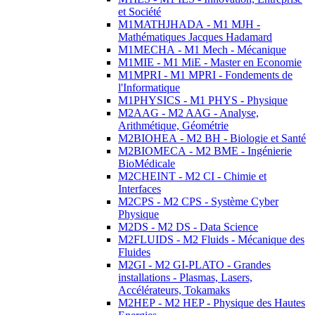
et Société
M1MATHJHADA - M1 MJH -
Mathématiques Jacques Hadamard
M1MECHA - M1 Mech - Mécanique
M1MIE - M1 MiE - Master en Economie
M1MPRI - M1 MPRI - Fondements de
l'Informatique
M1PHYSICS - M1 PHYS - Physique
M2AAG - M2 AAG - Analyse,
Arithmétique, Géométrie
M2BIOHEA - M2 BH - Biologie et Santé
M2BIOMECA - M2 BME - Ingénierie
BioMédicale
M2CHEINT - M2 CI - Chimie et
Interfaces
M2CPS - M2 CPS - Système Cyber
Physique
M2DS - M2 DS - Data Science
M2FLUIDS - M2 Fluids - Mécanique des
Fluides
M2GI - M2 GI-PLATO - Grandes
installations - Plasmas, Lasers,
Accélérateurs, Tokamaks
M2HEP - M2 HEP - Physique des Hautes