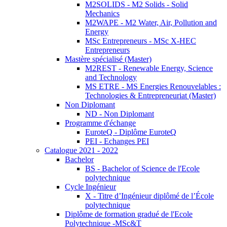
M2SOLIDS - M2 Solids - Solid
Mechanics
M2WAPE - M2 Water, Air, Pollution and
Energy
MSc Entrepreneurs - MSc X-HEC
Entrepreneurs
Mastère spécialisé (Master)
M2REST - Renewable Energy, Science
and Technology
MS ETRE - MS Energies Renouvelables :
Technologies & Entrepreneuriat (Master)
Non Diplomant
ND - Non Diplomant
Programme d'échange
EuroteQ - Diplôme EuroteQ
PEI - Echanges PEI
Catalogue 2021 - 2022
Bachelor
BS - Bachelor of Science de l'Ecole
polytechnique
Cycle Ingénieur
X - Titre d’Ingénieur diplômé de l’École
polytechnique
Diplôme de formation gradué de l'Ecole
Polytechnique -MSc&T