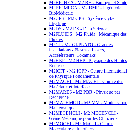
M2BIOHEA - M2 BH - Biologie et Santé
M2BIOMECA - M2 BME - Ingénierie
BioMédicale
M2CPS - M2 CPS - Système Cyber
Physique
M2DS - M2 DS - Data Science
M2FLUIDS - M2 Fluids - Mécanique des
Fluides
M2GI - M2 GI-PLATO - Grandes
installations - Plasmas, Lasers,
Accélérateurs, Tokamaks
M2HEP - M2 HEP - Physique des Hautes
Energies
M2ICFP - M2 ICFP - Centre International
de Physique Fondamentale
M2MACHI - M2 MACHI - Chimie des
Matériaux et Interfaces
M2MARES - M2 PBR - Physique par
Recherche
M2MATHMOD - M2 MM - Modélisation
Mathématique
M2MECENCLI - M2 MECENCLI -
Génie Mécanique pour les Cliniciens
M2MOCHI - M2 MoChI - Chimie
Moléculaire et Interfaces