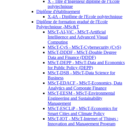
X - Titre d’Ingénieur diplômé de l’École
polytechnique
Diplôme d'établissement
X-4A - Diplôme de l'Ecole polytechnique
Diplôme de formation gradué de l'Ecole
Polytechnique -MSc&T
MScT-AI-ViC - MScT-Artificial
Intelligence and Advanced Visual
Computing
MScT-CyS - MScT-Cybersecurity (CyS)
MScT-DDDF - MScT-Double Degree
Data and Finance (DDDF)
MScT-DEPP - MScT-Data and Economics
for Public Policy (DEPP)
MScT-DSB - MScT-Data Science for
Business
MScT-EDACF - MScT-Economics, Data
Analytics and Corporate Finance
MScT-EESM - MScT-Environmental
Engineering and Sustainability
Management
MScT-ESCLiP - MScT-Economics for
Smart Cities and Climate Policy
MScT-IOT - MScT-Internet of Things :
Innovation and Management Program