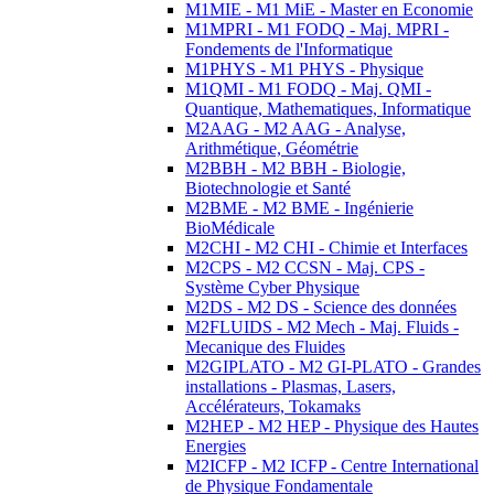
M1MIE - M1 MiE - Master en Economie
M1MPRI - M1 FODQ - Maj. MPRI -
Fondements de l'Informatique
M1PHYS - M1 PHYS - Physique
M1QMI - M1 FODQ - Maj. QMI -
Quantique, Mathematiques, Informatique
M2AAG - M2 AAG - Analyse,
Arithmétique, Géométrie
M2BBH - M2 BBH - Biologie,
Biotechnologie et Santé
M2BME - M2 BME - Ingénierie
BioMédicale
M2CHI - M2 CHI - Chimie et Interfaces
M2CPS - M2 CCSN - Maj. CPS -
Système Cyber Physique
M2DS - M2 DS - Science des données
M2FLUIDS - M2 Mech - Maj. Fluids -
Mecanique des Fluides
M2GIPLATO - M2 GI-PLATO - Grandes
installations - Plasmas, Lasers,
Accélérateurs, Tokamaks
M2HEP - M2 HEP - Physique des Hautes
Energies
M2ICFP - M2 ICFP - Centre International
de Physique Fondamentale