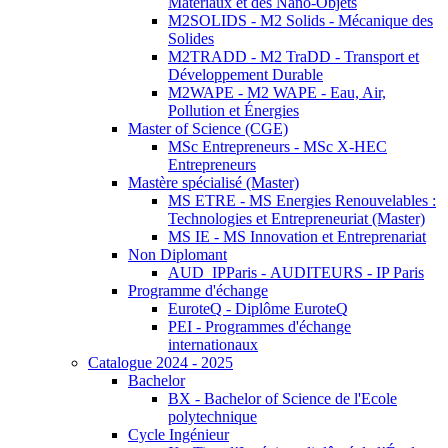
Matériaux et des Nano-Objets
M2SOLIDS - M2 Solids - Mécanique des
Solides
M2TRADD - M2 TraDD - Transport et
Développement Durable
M2WAPE - M2 WAPE - Eau, Air,
Pollution et Énergies
Master of Science (CGE)
MSc Entrepreneurs - MSc X-HEC
Entrepreneurs
Mastère spécialisé (Master)
MS ETRE - MS Energies Renouvelables :
Technologies et Entrepreneuriat (Master)
MS IE - MS Innovation et Entreprenariat
Non Diplomant
AUD_IPParis - AUDITEURS - IP Paris
Programme d'échange
EuroteQ - Diplôme EuroteQ
PEI - Programmes d'échange
internationaux
Catalogue 2024 - 2025
Bachelor
BX - Bachelor of Science de l'Ecole
polytechnique
Cycle Ingénieur