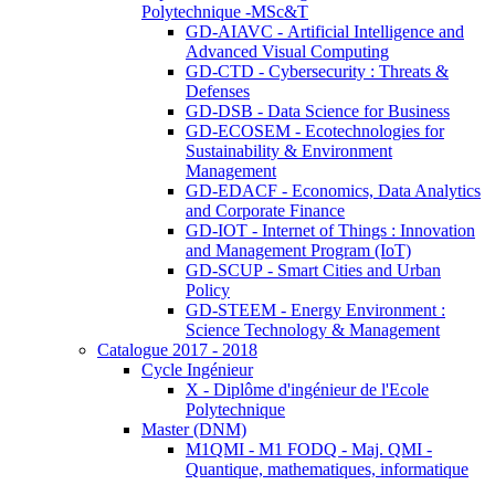
Polytechnique -MSc&T
GD-AIAVC - Artificial Intelligence and
Advanced Visual Computing
GD-CTD - Cybersecurity : Threats &
Defenses
GD-DSB - Data Science for Business
GD-ECOSEM - Ecotechnologies for
Sustainability & Environment
Management
GD-EDACF - Economics, Data Analytics
and Corporate Finance
GD-IOT - Internet of Things : Innovation
and Management Program (IoT)
GD-SCUP - Smart Cities and Urban
Policy
GD-STEEM - Energy Environment :
Science Technology & Management
Catalogue 2017 - 2018
Cycle Ingénieur
X - Diplôme d'ingénieur de l'Ecole
Polytechnique
Master (DNM)
M1QMI - M1 FODQ - Maj. QMI -
Quantique, mathematiques, informatique