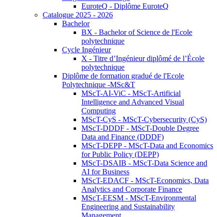
EuroteQ - Diplôme EuroteQ
Catalogue 2025 - 2026
Bachelor
BX - Bachelor of Science de l'Ecole
polytechnique
Cycle Ingénieur
X - Titre d’Ingénieur diplômé de l’École
polytechnique
Diplôme de formation gradué de l'Ecole
Polytechnique -MSc&T
MScT-AI-ViC - MScT-Artificial
Intelligence and Advanced Visual
Computing
MScT-CyS - MScT-Cybersecurity (CyS)
MScT-DDDF - MScT-Double Degree
Data and Finance (DDDF)
MScT-DEPP - MScT-Data and Economics
for Public Policy (DEPP)
MScT-DSAIB - MScT-Data Science and
AI for Business
MScT-EDACF - MScT-Economics, Data
Analytics and Corporate Finance
MScT-EESM - MScT-Environmental
Engineering and Sustainability
Management