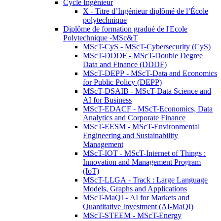
Cycle Ingénieur
X - Titre d’Ingénieur diplômé de l’École
polytechnique
Diplôme de formation gradué de l'Ecole
Polytechnique -MSc&T
MScT-CyS - MScT-Cybersecurity (CyS)
MScT-DDDF - MScT-Double Degree
Data and Finance (DDDF)
MScT-DEPP - MScT-Data and Economics
for Public Policy (DEPP)
MScT-DSAIB - MScT-Data Science and
AI for Business
MScT-EDACF - MScT-Economics, Data
Analytics and Corporate Finance
MScT-EESM - MScT-Environmental
Engineering and Sustainability
Management
MScT-IOT - MScT-Internet of Things :
Innovation and Management Program
(IoT)
MScT-LLGA - Track : Large Language
Models, Graphs and Applications
MScT-MaQI - AI for Markets and
Quantitative Investment (AI-MaQI)
MScT-STEEM - MScT-Energy