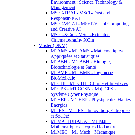
Environment : Science Technology &
Management
MScT-TRAI - MScT-Trust and
Responsible AI
MScT-ViCAI - MScT-Visual Computing
and Creative AI
MScT-XCin - MScT-Extended
Cinematography XCin
Master (DNM)
M1AMS - M1 AMS - Mathématiques
Appliquées et Statistiques
M1BBH - M1 BBH - Biologie,
Biotechnologie et Santé
M1BME - M1 BME - Ingénierie
BioMédicale
M1CHI - M1 CHI - Chimie et Interfaces
M1CPS - M1 CCSN - Maj. CPS -
Système Cyber Physique
M1HEP - M1 HEP - Physique des Hautes
Energies
M1IES - M1 IES - Innovation, Entreprise
et Société
M1MATHJHADA - M1 MJH -
Mathematiques Jacques Hadamard
M1MEC - M1 Mech - Mecanique