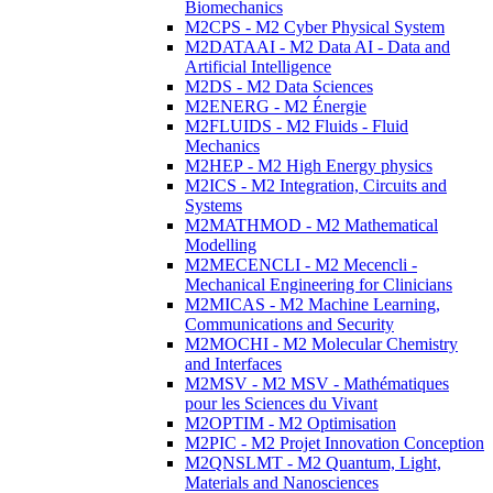
Biomechanics
M2CPS - M2 Cyber Physical System
M2DATAAI - M2 Data AI - Data and
Artificial Intelligence
M2DS - M2 Data Sciences
M2ENERG - M2 Énergie
M2FLUIDS - M2 Fluids - Fluid
Mechanics
M2HEP - M2 High Energy physics
M2ICS - M2 Integration, Circuits and
Systems
M2MATHMOD - M2 Mathematical
Modelling
M2MECENCLI - M2 Mecencli -
Mechanical Engineering for Clinicians
M2MICAS - M2 Machine Learning,
Communications and Security
M2MOCHI - M2 Molecular Chemistry
and Interfaces
M2MSV - M2 MSV - Mathématiques
pour les Sciences du Vivant
M2OPTIM - M2 Optimisation
M2PIC - M2 Projet Innovation Conception
M2QNSLMT - M2 Quantum, Light,
Materials and Nanosciences