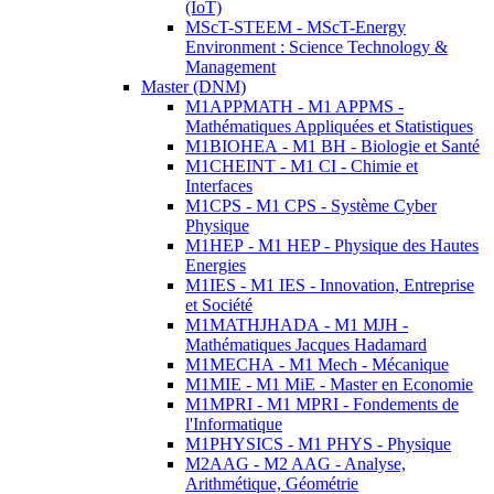
(IoT)
MScT-STEEM - MScT-Energy
Environment : Science Technology &
Management
Master (DNM)
M1APPMATH - M1 APPMS -
Mathématiques Appliquées et Statistiques
M1BIOHEA - M1 BH - Biologie et Santé
M1CHEINT - M1 CI - Chimie et
Interfaces
M1CPS - M1 CPS - Système Cyber
Physique
M1HEP - M1 HEP - Physique des Hautes
Energies
M1IES - M1 IES - Innovation, Entreprise
et Société
M1MATHJHADA - M1 MJH -
Mathématiques Jacques Hadamard
M1MECHA - M1 Mech - Mécanique
M1MIE - M1 MiE - Master en Economie
M1MPRI - M1 MPRI - Fondements de
l'Informatique
M1PHYSICS - M1 PHYS - Physique
M2AAG - M2 AAG - Analyse,
Arithmétique, Géométrie