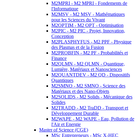
M2MPRI - M2 MPRI - Fondements de
l'Informatique
M2MSV - M2 MSV - Mathématiques
pour les Sciences du Vivant
M2OPTIM - M2 OPT - Optimisation
M2PIC - M2 PIC - Projet, Innovation,
Conception
M2PLASPHYFUS - M2 PPF - Physique
des Plasmas et de la Fusion
M2PROBFIN - M2 PF - Probabilités et
Finance
M2QLMN - M2 QLMN - Quantique,
Lumière, Matériaux et Nanosciences
M2QUANTDEV - M2 QD - Dispositifs
Quantiques
M2SMNO - M2 SMNO - Science des
Matériaux et des Nano-Objets
M2SOLIDS - M2 Solids - Mécanique des
Solides
M2TRADD - M2 TraDD - Transport et
Développement Durable
M2WAPE - M2 WAPE - Eau, Pollution de
l'Air et Energie
Master of Science (CGE)
MSc Entrepreneurs - MSc X-HEC