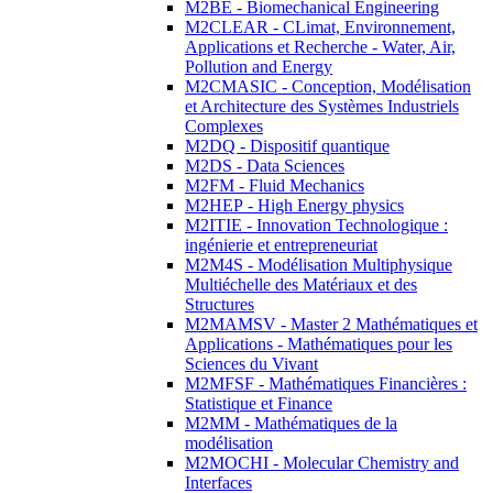
M2BE - Biomechanical Engineering
M2CLEAR - CLimat, Environnement,
Applications et Recherche - Water, Air,
Pollution and Energy
M2CMASIC - Conception, Modélisation
et Architecture des Systèmes Industriels
Complexes
M2DQ - Dispositif quantique
M2DS - Data Sciences
M2FM - Fluid Mechanics
M2HEP - High Energy physics
M2ITIE - Innovation Technologique :
ingénierie et entrepreneuriat
M2M4S - Modélisation Multiphysique
Multiéchelle des Matériaux et des
Structures
M2MAMSV - Master 2 Mathématiques et
Applications - Mathématiques pour les
Sciences du Vivant
M2MFSF - Mathématiques Financières :
Statistique et Finance
M2MM - Mathématiques de la
modélisation
M2MOCHI - Molecular Chemistry and
Interfaces