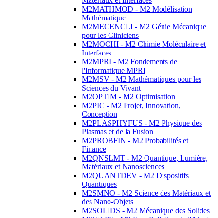
Matériaux et Interfaces
M2MATHMOD - M2 Modélisation
Mathématique
M2MECENCLI - M2 Génie Mécanique
pour les Cliniciens
M2MOCHI - M2 Chimie Moléculaire et
Interfaces
M2MPRI - M2 Fondements de
l'Informatique MPRI
M2MSV - M2 Mathématiques pour les
Sciences du Vivant
M2OPTIM - M2 Optimisation
M2PIC - M2 Projet, Innovation,
Conception
M2PLASPHYFUS - M2 Physique des
Plasmas et de la Fusion
M2PROBFIN - M2 Probabilités et
Finance
M2QNSLMT - M2 Quantique, Lumière,
Matériaux et Nanosciences
M2QUANTDEV - M2 Dispositifs
Quantiques
M2SMNO - M2 Science des Matériaux et
des Nano-Objets
M2SOLIDS - M2 Mécanique des Solides