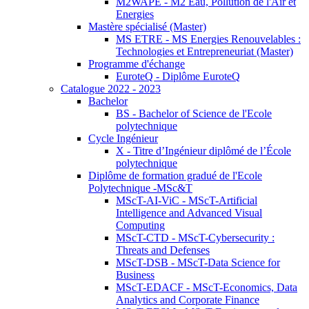
M2WAPE - M2 Eau, Pollution de l'Air et
Energies
Mastère spécialisé (Master)
MS ETRE - MS Energies Renouvelables :
Technologies et Entrepreneuriat (Master)
Programme d'échange
EuroteQ - Diplôme EuroteQ
Catalogue 2022 - 2023
Bachelor
BS - Bachelor of Science de l'Ecole
polytechnique
Cycle Ingénieur
X - Titre d’Ingénieur diplômé de l’École
polytechnique
Diplôme de formation gradué de l'Ecole
Polytechnique -MSc&T
MScT-AI-ViC - MScT-Artificial
Intelligence and Advanced Visual
Computing
MScT-CTD - MScT-Cybersecurity :
Threats and Defenses
MScT-DSB - MScT-Data Science for
Business
MScT-EDACF - MScT-Economics, Data
Analytics and Corporate Finance