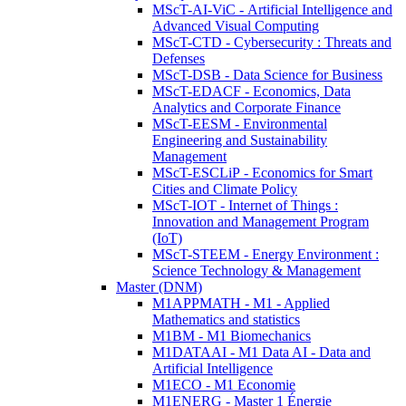
MScT-AI-ViC - Artificial Intelligence and
Advanced Visual Computing
MScT-CTD - Cybersecurity : Threats and
Defenses
MScT-DSB - Data Science for Business
MScT-EDACF - Economics, Data
Analytics and Corporate Finance
MScT-EESM - Environmental
Engineering and Sustainability
Management
MScT-ESCLiP - Economics for Smart
Cities and Climate Policy
MScT-IOT - Internet of Things :
Innovation and Management Program
(IoT)
MScT-STEEM - Energy Environment :
Science Technology & Management
Master (DNM)
M1APPMATH - M1 - Applied
Mathematics and statistics
M1BM - M1 Biomechanics
M1DATAAI - M1 Data AI - Data and
Artificial Intelligence
M1ECO - M1 Economie
M1ENERG - Master 1 Énergie