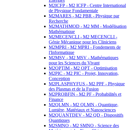
Energies
M2ICFP - M2 ICFP - Centre International
de Physique Fondamentale
M2MARES - M2 PBR - Physique par
Recherche
M2MATHMOD - M2 MM - Modélisation
Mathématique
M2MECENCLI - M2 MECENCLI -
Génie Mécanique pour les Cliniciens
M2MPRI - M2 MPRI - Fondements de
l'Informatique
M2MSV - M2 MSV - Mathématiques
pour les Sciences du Vivant
M2OPTIM - M2 OPT - Optimisation
M2PIC - M2 PIC - Projet, Innovation,
Conception
M2PLASPHYFUS - M2 PPF - Physique
des Plasmas et de la Fusion
M2PROBFIN - M2 PF - Probabilités et
Finance
M2QLMN - M2 QLMN - Quantique,
Lumière, Matériaux et Nanosciences
M2QUANTDEV - M2 QD - Dispositifs
Quantiques
M2SMNO - M2 SMNO - Science des