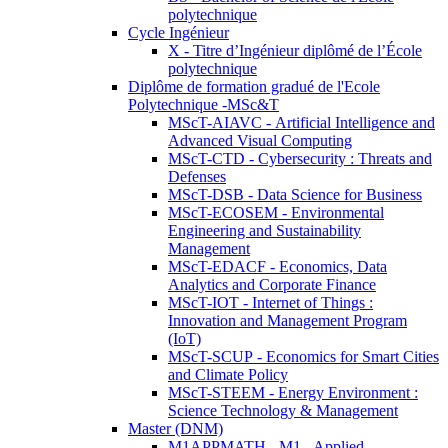
polytechnique
Cycle Ingénieur
X - Titre d’Ingénieur diplômé de l’École
polytechnique
Diplôme de formation gradué de l'Ecole
Polytechnique -MSc&T
MScT-AIAVC - Artificial Intelligence and
Advanced Visual Computing
MScT-CTD - Cybersecurity : Threats and
Defenses
MScT-DSB - Data Science for Business
MScT-ECOSEM - Environmental
Engineering and Sustainability
Management
MScT-EDACF - Economics, Data
Analytics and Corporate Finance
MScT-IOT - Internet of Things :
Innovation and Management Program
(IoT)
MScT-SCUP - Economics for Smart Cities
and Climate Policy
MScT-STEEM - Energy Environment :
Science Technology & Management
Master (DNM)
M1APPMATH - M1 - Applied