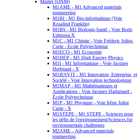
Master (DNM)
M1AME - M1 Advanced materials
engineering
M1BI - M1 Bio-informatique (Voie
Rosalind Franklin)
M1BS - M1 Biologie-Santé - Voie Boris
Ephrussi-X
M1C - M1 Chimie - Voie Fréderic Joliot-
Curie - Ecole Polytechnique
M1ECO - M1 Economie
M1HEP - M1 High Energy Physics
M1I - M1 Informatique - Voie Jacques
Herbrand - X
M1IESVIT - M1 Innovation, Entreprise, et
Société - Voie Innovation technologique
M1MAP - M1 Mathématiques et
Applications - Voie Jacques Hadamard -
École Polytechnique
M1P - M1 Physique - Voie Irène Joliot
Curie - X
M1STEPE - M1 STEPE - Sciences pour
les défis de l'environnement/Sciences for
environmentals challenges
M2AME - Advanced materials
engineering