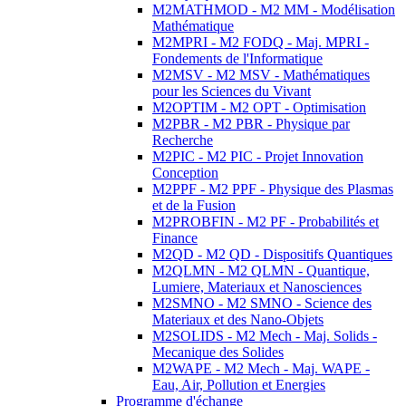
M2MATHMOD - M2 MM - Modélisation
Mathématique
M2MPRI - M2 FODQ - Maj. MPRI -
Fondements de l'Informatique
M2MSV - M2 MSV - Mathématiques
pour les Sciences du Vivant
M2OPTIM - M2 OPT - Optimisation
M2PBR - M2 PBR - Physique par
Recherche
M2PIC - M2 PIC - Projet Innovation
Conception
M2PPF - M2 PPF - Physique des Plasmas
et de la Fusion
M2PROBFIN - M2 PF - Probabilités et
Finance
M2QD - M2 QD - Dispositifs Quantiques
M2QLMN - M2 QLMN - Quantique,
Lumiere, Materiaux et Nanosciences
M2SMNO - M2 SMNO - Science des
Materiaux et des Nano-Objets
M2SOLIDS - M2 Mech - Maj. Solids -
Mecanique des Solides
M2WAPE - M2 Mech - Maj. WAPE -
Eau, Air, Pollution et Energies
Programme d'échange