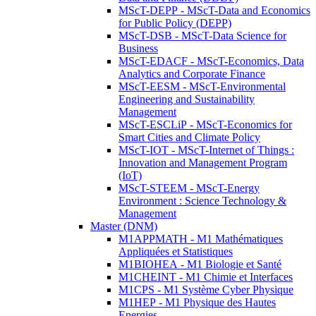
MScT-DEPP - MScT-Data and Economics
for Public Policy (DEPP)
MScT-DSB - MScT-Data Science for
Business
MScT-EDACF - MScT-Economics, Data
Analytics and Corporate Finance
MScT-EESM - MScT-Environmental
Engineering and Sustainability
Management
MScT-ESCLiP - MScT-Economics for
Smart Cities and Climate Policy
MScT-IOT - MScT-Internet of Things :
Innovation and Management Program
(IoT)
MScT-STEEM - MScT-Energy
Environment : Science Technology &
Management
Master (DNM)
M1APPMATH - M1 Mathématiques
Appliquées et Statistiques
M1BIOHEA - M1 Biologie et Santé
M1CHEINT - M1 Chimie et Interfaces
M1CPS - M1 Système Cyber Physique
M1HEP - M1 Physique des Hautes
Energies