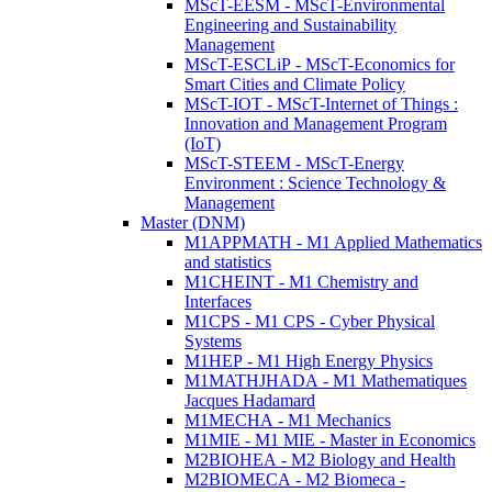
MScT-EESM - MScT-Environmental
Engineering and Sustainability
Management
MScT-ESCLiP - MScT-Economics for
Smart Cities and Climate Policy
MScT-IOT - MScT-Internet of Things :
Innovation and Management Program
(IoT)
MScT-STEEM - MScT-Energy
Environment : Science Technology &
Management
Master (DNM)
M1APPMATH - M1 Applied Mathematics
and statistics
M1CHEINT - M1 Chemistry and
Interfaces
M1CPS - M1 CPS - Cyber Physical
Systems
M1HEP - M1 High Energy Physics
M1MATHJHADA - M1 Mathematiques
Jacques Hadamard
M1MECHA - M1 Mechanics
M1MIE - M1 MIE - Master in Economics
M2BIOHEA - M2 Biology and Health
M2BIOMECA - M2 Biomeca -