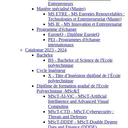
Entrepreneurs
Mastère spécialisé (Master)
MS ETRE - MS Energies Renouvelables :
Technologies et Entrepreneuriat (Master)
MS IE - MS Innovation et Entreprenariat
Programme d'échange
EuroteQ - Diplôme EuroteQ
PEI - Programmes d'échange
internationaux
Catalogue 2023 - 2024
Bachelor
BS - Bachelor of Science de l'Ecole
polytechnique
Cycle Ingénieur
X - Titre d’Ingénieur diplômé de l’École
polytechnique
Diplôme de formation gradué de l'Ecole
Polytechnique -MSc&T
MScT-AI-ViC - MScT-Artificial
Intelligence and Advanced Visual
Computing
MScT-CTD - MScT-Cybersecurity :
Threats and Defenses
MScT-DDDF - MScT-Double Degree
Data and Finance (DDDF)