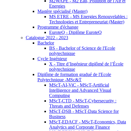
M2WAPE - M2 Eau, Pollution de l'Air et
Energies
Mastère spécialisé (Master)
MS ETRE - MS Energies Renouvelables :
Technologies et Entrepreneuriat (Master)
Programme d'échange
EuroteQ - Diplôme EuroteQ
Catalogue 2022 - 2023
Bachelor
BS - Bachelor of Science de l'Ecole
polytechnique
Cycle Ingénieur
X - Titre d’Ingénieur diplômé de l’École
polytechnique
Diplôme de formation gradué de l'Ecole
Polytechnique -MSc&T
MScT-AI-ViC - MScT-Artificial
Intelligence and Advanced Visual
Computing
MScT-CTD - MScT-Cybersecurity :
Threats and Defenses
MScT-DSB - MScT-Data Science for
Business
MScT-EDACF - MScT-Economics, Data
Analytics and Corporate Finance