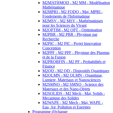
M2MATHMOD - M2 MM - Modélisation
Mathématique
M2MPRI - M2 FODQ - Maj. MPRI -
Fondements de l'Informatique
M2MSV - M2 MSV - Mathématiques
pour les Sciences du Vivant
M2OPTIM - M2 OPT - Optimisation
M2PBR - M2 PBR - Physique par
Recherche
M2PIC - M2 PIC - Projet Innovation
Conception
M2PPF - M2 PPF - Physique des Plasmas
et de la Fusion
M2PROBFIN - M2 PF - Probabilités et
Finance
M2QD - M2 QD - Dispositifs Quantiques
M2QLMN - M2 QLMN - Quantique,
Lumiere, Materiaux et Nanosciences
M2SMNO - M2 SMNO - Science des
Materiaux et des Nano-Objets
M2SOLIDS - M2 Mech - Maj. Solids -
Mecanique des Solides
M2WAPE - M2 Mech - Maj. WAPE -
Eau, Air, Pollution et Energies
Programme d'échange