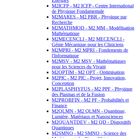
Energies
M2ICFP - M2 ICFP - Centre International
de Physique Fondamentale
M2MARES - M2 PBR - Physique par
Recherche
M2MATHMOD - M2 MM - Modélisation
Mathématique
M2MECENCLI - M2 MECENCLI -
Génie Mécanique pour les Cliniciens
M2MPRI - M2 MPRI - Fondements de
l'Informatique
M2MSV - M2 MSV - Mathématiques
pour les Sciences du Vivant
M2OPTIM - M2 OPT - Optimisation
M2PIC - M2 PIC - Projet, Innovation,
Conception
M2PLASPHYFUS - M2 PPF - Physique
des Plasmas et de la Fusion
M2PROBFIN - M2 PF - Probabilités et
Finance
M2QLMN - M2 QLMN - Quantique,
Lumière, Matériaux et Nanosciences
M2QUANTDEV - M2 QD - Dispositifs
Quantiques
M2SMNO - M2 SMNO - Science des