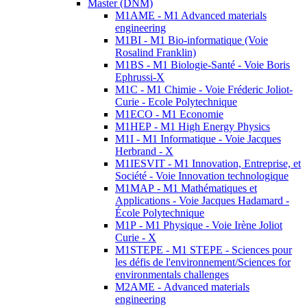
Master (DNM)
M1AME - M1 Advanced materials
engineering
M1BI - M1 Bio-informatique (Voie
Rosalind Franklin)
M1BS - M1 Biologie-Santé - Voie Boris
Ephrussi-X
M1C - M1 Chimie - Voie Fréderic Joliot-
Curie - Ecole Polytechnique
M1ECO - M1 Economie
M1HEP - M1 High Energy Physics
M1I - M1 Informatique - Voie Jacques
Herbrand - X
M1IESVIT - M1 Innovation, Entreprise, et
Société - Voie Innovation technologique
M1MAP - M1 Mathématiques et
Applications - Voie Jacques Hadamard -
École Polytechnique
M1P - M1 Physique - Voie Irène Joliot
Curie - X
M1STEPE - M1 STEPE - Sciences pour
les défis de l'environnement/Sciences for
environmentals challenges
M2AME - Advanced materials
engineering