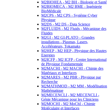
M2BIOHEA - M2 BH - Biologie et Santé
M2BIOMECA - M2 BME - Ingénierie
BioMédicale
M2CPS - M2 CPS - Système Cyber
Physique
M2DS - M2 DS - Data Science
M2FLUIDS - M2 Fluids - Mécanique des
Fluides
M2GI - M2 GI-PLATO - Grandes
installations - Plasmas, Lasers,
Accélérateurs, Tokamaks
M2HEP - M2 HEP - Physique des Hautes
Energies
M2ICFP - M2 ICFP - Centre International
de Physique Fondamentale
M2MACHI - M2 MACHI - Chimie des
Matériaux et Interfaces
M2MARES - M2 PBR - Physique par
Recherche
M2MATHMOD - M2 MM - Modélisation
Mathématique
M2MECENCLI - M2 MECENCLI -
Génie Mécanique pour les Cliniciens
M2MOCHI - M2 MoChI - Chimie
Moléculaire et Interfaces