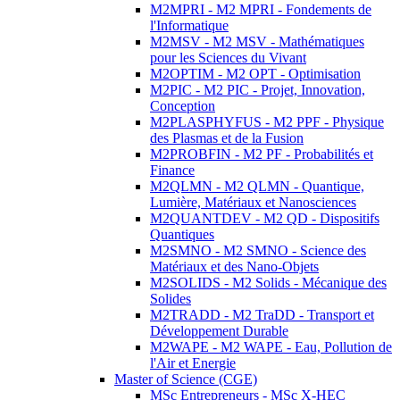
M2MPRI - M2 MPRI - Fondements de
l'Informatique
M2MSV - M2 MSV - Mathématiques
pour les Sciences du Vivant
M2OPTIM - M2 OPT - Optimisation
M2PIC - M2 PIC - Projet, Innovation,
Conception
M2PLASPHYFUS - M2 PPF - Physique
des Plasmas et de la Fusion
M2PROBFIN - M2 PF - Probabilités et
Finance
M2QLMN - M2 QLMN - Quantique,
Lumière, Matériaux et Nanosciences
M2QUANTDEV - M2 QD - Dispositifs
Quantiques
M2SMNO - M2 SMNO - Science des
Matériaux et des Nano-Objets
M2SOLIDS - M2 Solids - Mécanique des
Solides
M2TRADD - M2 TraDD - Transport et
Développement Durable
M2WAPE - M2 WAPE - Eau, Pollution de
l'Air et Energie
Master of Science (CGE)
MSc Entrepreneurs - MSc X-HEC