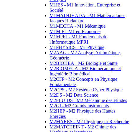
M1IES - M1 Innovation, Entreprise et
Société
M1MATHJHADA - M1 Mathématiques
Jacques Hadamard
M1MECHA - M1 Mécanique
M1MIE - M1 en Economie
M1MPRI - M1 Fondements de
l'Informatique MPRI
M1PHYSICS - M1 Physique
M2AAG - M2 Analyse, Arithmétique,
Géométrie
M2BIOHEA - M2 Biologie et Santé
M2BIOMECA - M2 Biomécanique et
Ingéniérie Biomédical
M2CFP - M2 Concepts en Physique
Fondamentale
M2CPS - M2 Système Cyber Physique
M2DS - M2 Data Science
M2FLUIDS - M2 Mécanique des Fluides
M2GI - M2 Grands Instruments
M2HEP - M2 Physique des Hautes
Energies
M2MARES - M2 Physique par Recherche
M2MATCHEINT - M2 Chimie des