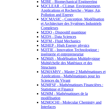
M2BE - Biomechanical Engineering
M2CLEAR - CLimat, Environnement,
Applications et Recherche - Water, Air,
Pollution and Energy
M2CMASIC - Conception, Modélisation
et Architecture des Systèmes Industriels
Complexes
M2DQ - Dispositif quantique
M2DS - Data Sciences
M2FM - Fluid Mechanics
M2HEP - High Energy physics
M2ITIE - Innovation Technologique :
ingénierie et entrepreneuriat
M2M4S - Modélisation Multiphysique
Multiéchelle des Matériaux et des
Structures
M2MAMSV - Master 2 Mathématiques et
Applications - Mathématiques pour les
Sciences du Vivant
M2MFSF - Mathématiques Financières :
Statistique et Finance
M2MM - Mathématiques de la
modélisation
M2MOCHI - Molecular Chemistry and
Interfaces