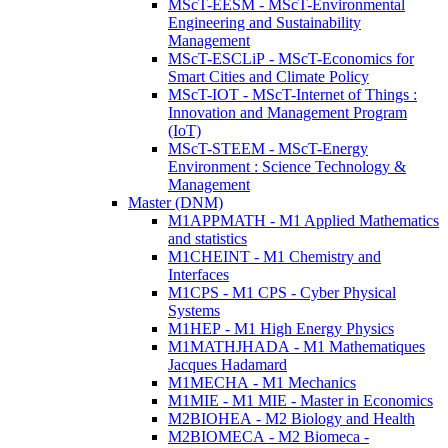
MScT-EESM - MScT-Environmental
Engineering and Sustainability
Management
MScT-ESCLiP - MScT-Economics for
Smart Cities and Climate Policy
MScT-IOT - MScT-Internet of Things :
Innovation and Management Program
(IoT)
MScT-STEEM - MScT-Energy
Environment : Science Technology &
Management
Master (DNM)
M1APPMATH - M1 Applied Mathematics
and statistics
M1CHEINT - M1 Chemistry and
Interfaces
M1CPS - M1 CPS - Cyber Physical
Systems
M1HEP - M1 High Energy Physics
M1MATHJHADA - M1 Mathematiques
Jacques Hadamard
M1MECHA - M1 Mechanics
M1MIE - M1 MIE - Master in Economics
M2BIOHEA - M2 Biology and Health
M2BIOMECA - M2 Biomeca -