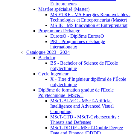
Entrepreneurs
Mastère spécialisé (Master)
MS ETRE - MS Energies Renouvelables :
Technologies et Entrepreneuriat (Master)
MS IE - MS Innovation et Entreprenariat
Programme d'échange
EuroteQ - Diplôme EuroteQ
PEI - Programmes d'échange
internationaux
Catalogue 2023 - 2024
Bachelor
BS - Bachelor of Science de l'Ecole
polytechnique
Cycle Ingénieur
X - Titre d’Ingénieur diplômé de l’École
polytechnique
Diplôme de formation gradué de l'Ecole
Polytechnique -MSc&T
MScT-AI-ViC - MScT-Artificial
Intelligence and Advanced Visual
Computing
MScT-CTD - MScT-Cybersecurity :
Threats and Defenses
MScT-DDDF - MScT-Double Degree
Data and Finance (DDDF)