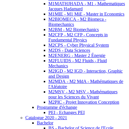
M1MATHJHADA - M1 - Mathematiques
Jacques Hadamard
M1MIE - M1 MiE - Master in Economics
M2BIOMECA - M2 Biomeca -
Biomechanics
M2BM - M2 Biomechanics
M2CFP - M2 CFP - Concepts in
Fundamental Physics
M2CPS - Cyber Physical System
M2DS - Data Sciences
M2ENERG - Master 2 Énergie
M2FLUIDS - M2 Fluids - Fluid
Mechanics
M2IGD - M2 IGD - Interaction, Graphic
and Design
M2MDA - M2 MdA - Mathématiques de
l'Aléatoire
M2MSV - M2 MSV - Mathématiques
pour les Sciences du Vivant
M2PIC - Projet Innovation Conception
Programme d'échange
PEI - Echanges PEI
Catalogue 2020 - 2021
Bachelor
BS - Bachelor of Science de l'Ecole