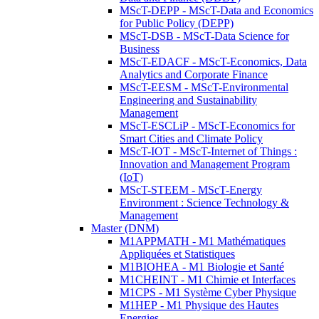
MScT-DEPP - MScT-Data and Economics
for Public Policy (DEPP)
MScT-DSB - MScT-Data Science for
Business
MScT-EDACF - MScT-Economics, Data
Analytics and Corporate Finance
MScT-EESM - MScT-Environmental
Engineering and Sustainability
Management
MScT-ESCLiP - MScT-Economics for
Smart Cities and Climate Policy
MScT-IOT - MScT-Internet of Things :
Innovation and Management Program
(IoT)
MScT-STEEM - MScT-Energy
Environment : Science Technology &
Management
Master (DNM)
M1APPMATH - M1 Mathématiques
Appliquées et Statistiques
M1BIOHEA - M1 Biologie et Santé
M1CHEINT - M1 Chimie et Interfaces
M1CPS - M1 Système Cyber Physique
M1HEP - M1 Physique des Hautes
Energies