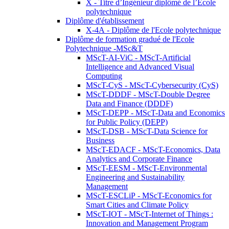
X - Titre d’Ingénieur diplômé de l’École
polytechnique
Diplôme d'établissement
X-4A - Diplôme de l'Ecole polytechnique
Diplôme de formation gradué de l'Ecole
Polytechnique -MSc&T
MScT-AI-ViC - MScT-Artificial
Intelligence and Advanced Visual
Computing
MScT-CyS - MScT-Cybersecurity (CyS)
MScT-DDDF - MScT-Double Degree
Data and Finance (DDDF)
MScT-DEPP - MScT-Data and Economics
for Public Policy (DEPP)
MScT-DSB - MScT-Data Science for
Business
MScT-EDACF - MScT-Economics, Data
Analytics and Corporate Finance
MScT-EESM - MScT-Environmental
Engineering and Sustainability
Management
MScT-ESCLiP - MScT-Economics for
Smart Cities and Climate Policy
MScT-IOT - MScT-Internet of Things :
Innovation and Management Program