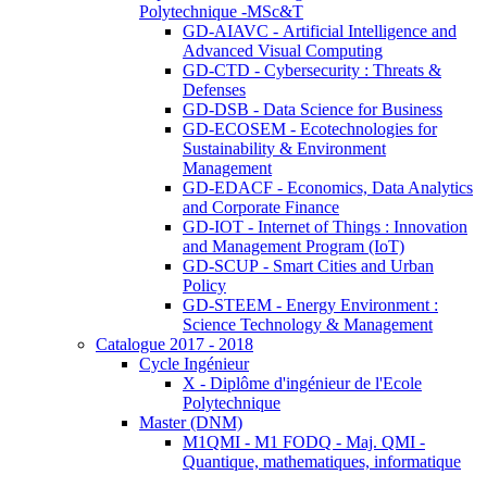
Polytechnique -MSc&T
GD-AIAVC - Artificial Intelligence and
Advanced Visual Computing
GD-CTD - Cybersecurity : Threats &
Defenses
GD-DSB - Data Science for Business
GD-ECOSEM - Ecotechnologies for
Sustainability & Environment
Management
GD-EDACF - Economics, Data Analytics
and Corporate Finance
GD-IOT - Internet of Things : Innovation
and Management Program (IoT)
GD-SCUP - Smart Cities and Urban
Policy
GD-STEEM - Energy Environment :
Science Technology & Management
Catalogue 2017 - 2018
Cycle Ingénieur
X - Diplôme d'ingénieur de l'Ecole
Polytechnique
Master (DNM)
M1QMI - M1 FODQ - Maj. QMI -
Quantique, mathematiques, informatique