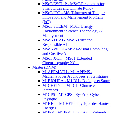
MScT-ESCLiP - MScT-Economics for
Smart Cities and Climate Policy
MScT-IOT - MScT-Internet of Things :
Innovation and Management Program
(IoT)
MScT-STEEM - MScT-Energy
Environment : Science Technology &
Management
MScT-TRAI - MScT-Trust and
Responsible AI
MScT-ViCAI - MScT-Visual Computing
and Creative AI
MScT-XCin - MScT-Extended
Cinematography XCin
Master (DNM)
M1APPMATH - M1 APPMS -
Mathématiques Appliquées et Statistiques
M1BIOHEA - M1 BH - Biologie et Santé
M1CHEINT - M1 CI - Chimie et
Interfaces
M1CPS - M1 CPS - Système Cyber
Physique
M1HEP - M1 HEP - Physique des Hautes
Energies
M1IES - M1 IES - Innovation, Entreprise