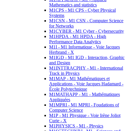
Mathematics and statistics
M1CPS - M1 CPS - Cyber Physical
Systems
M1CSN - M1 CSN - Computer Science
for Networks
M1CYBER - M1 Cyber - Cybersecurity
M1HPDA - M1 HPDA - High
Performance Data Analytics
M1I - M1 Informatique - Voie Jacques
Herbrand - X
M1IGD - M1 IGD - Interaction, Graphic
and Design
M1INTTRACPHY - M1 - International
Track in Physics
M1MAP - M1 Mathématiques et
Applications - Voie Jacques Hadamard -
École Polytechnique
M1MATHAPP - M1 - Mathématiques
Appliquées
M1MPRI - M1 MPRI - Foudations of
Computer Science
M1P - M1 Physique - Voie Irène Joliot
Curie - X
M1PHYSICS - M1 - Physics