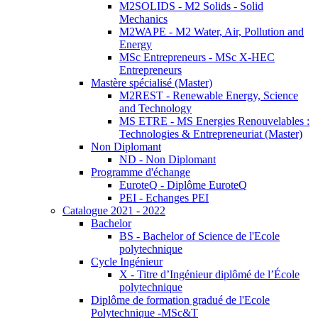
M2SOLIDS - M2 Solids - Solid
Mechanics
M2WAPE - M2 Water, Air, Pollution and
Energy
MSc Entrepreneurs - MSc X-HEC
Entrepreneurs
Mastère spécialisé (Master)
M2REST - Renewable Energy, Science
and Technology
MS ETRE - MS Energies Renouvelables :
Technologies & Entrepreneuriat (Master)
Non Diplomant
ND - Non Diplomant
Programme d'échange
EuroteQ - Diplôme EuroteQ
PEI - Echanges PEI
Catalogue 2021 - 2022
Bachelor
BS - Bachelor of Science de l'Ecole
polytechnique
Cycle Ingénieur
X - Titre d’Ingénieur diplômé de l’École
polytechnique
Diplôme de formation gradué de l'Ecole
Polytechnique -MSc&T