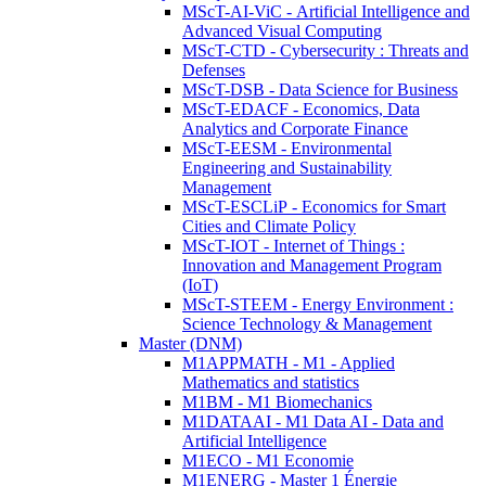
MScT-AI-ViC - Artificial Intelligence and
Advanced Visual Computing
MScT-CTD - Cybersecurity : Threats and
Defenses
MScT-DSB - Data Science for Business
MScT-EDACF - Economics, Data
Analytics and Corporate Finance
MScT-EESM - Environmental
Engineering and Sustainability
Management
MScT-ESCLiP - Economics for Smart
Cities and Climate Policy
MScT-IOT - Internet of Things :
Innovation and Management Program
(IoT)
MScT-STEEM - Energy Environment :
Science Technology & Management
Master (DNM)
M1APPMATH - M1 - Applied
Mathematics and statistics
M1BM - M1 Biomechanics
M1DATAAI - M1 Data AI - Data and
Artificial Intelligence
M1ECO - M1 Economie
M1ENERG - Master 1 Énergie