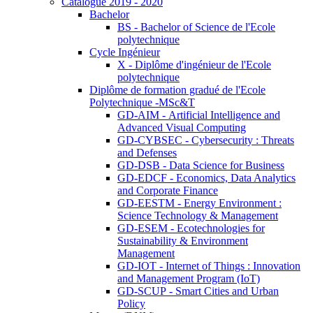
Catalogue 2019 - 2020
Bachelor
BS - Bachelor of Science de l'Ecole
polytechnique
Cycle Ingénieur
X - Diplôme d'ingénieur de l'Ecole
polytechnique
Diplôme de formation gradué de l'Ecole
Polytechnique -MSc&T
GD-AIM - Artificial Intelligence and
Advanced Visual Computing
GD-CYBSEC - Cybersecurity : Threats
and Defenses
GD-DSB - Data Science for Business
GD-EDCF - Economics, Data Analytics
and Corporate Finance
GD-EESTM - Energy Environment :
Science Technology & Management
GD-ESEM - Ecotechnologies for
Sustainability & Environment
Management
GD-IOT - Internet of Things : Innovation
and Management Program (IoT)
GD-SCUP - Smart Cities and Urban
Policy