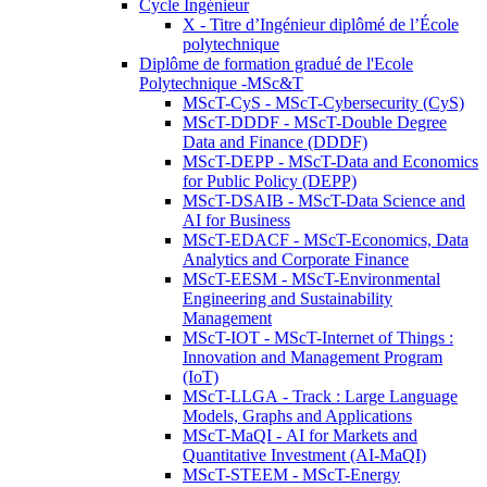
Cycle Ingénieur
X - Titre d’Ingénieur diplômé de l’École
polytechnique
Diplôme de formation gradué de l'Ecole
Polytechnique -MSc&T
MScT-CyS - MScT-Cybersecurity (CyS)
MScT-DDDF - MScT-Double Degree
Data and Finance (DDDF)
MScT-DEPP - MScT-Data and Economics
for Public Policy (DEPP)
MScT-DSAIB - MScT-Data Science and
AI for Business
MScT-EDACF - MScT-Economics, Data
Analytics and Corporate Finance
MScT-EESM - MScT-Environmental
Engineering and Sustainability
Management
MScT-IOT - MScT-Internet of Things :
Innovation and Management Program
(IoT)
MScT-LLGA - Track : Large Language
Models, Graphs and Applications
MScT-MaQI - AI for Markets and
Quantitative Investment (AI-MaQI)
MScT-STEEM - MScT-Energy