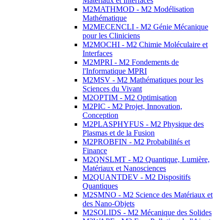
Matériaux et Interfaces
M2MATHMOD - M2 Modélisation
Mathématique
M2MECENCLI - M2 Génie Mécanique
pour les Cliniciens
M2MOCHI - M2 Chimie Moléculaire et
Interfaces
M2MPRI - M2 Fondements de
l'Informatique MPRI
M2MSV - M2 Mathématiques pour les
Sciences du Vivant
M2OPTIM - M2 Optimisation
M2PIC - M2 Projet, Innovation,
Conception
M2PLASPHYFUS - M2 Physique des
Plasmas et de la Fusion
M2PROBFIN - M2 Probabilités et
Finance
M2QNSLMT - M2 Quantique, Lumière,
Matériaux et Nanosciences
M2QUANTDEV - M2 Dispositifs
Quantiques
M2SMNO - M2 Science des Matériaux et
des Nano-Objets
M2SOLIDS - M2 Mécanique des Solides