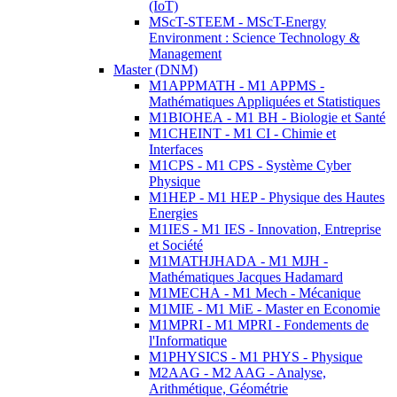
(IoT)
MScT-STEEM - MScT-Energy
Environment : Science Technology &
Management
Master (DNM)
M1APPMATH - M1 APPMS -
Mathématiques Appliquées et Statistiques
M1BIOHEA - M1 BH - Biologie et Santé
M1CHEINT - M1 CI - Chimie et
Interfaces
M1CPS - M1 CPS - Système Cyber
Physique
M1HEP - M1 HEP - Physique des Hautes
Energies
M1IES - M1 IES - Innovation, Entreprise
et Société
M1MATHJHADA - M1 MJH -
Mathématiques Jacques Hadamard
M1MECHA - M1 Mech - Mécanique
M1MIE - M1 MiE - Master en Economie
M1MPRI - M1 MPRI - Fondements de
l'Informatique
M1PHYSICS - M1 PHYS - Physique
M2AAG - M2 AAG - Analyse,
Arithmétique, Géométrie