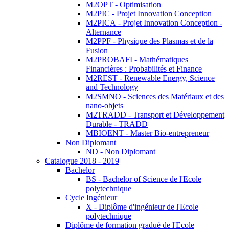
M2OPT - Optimisation
M2PIC - Projet Innovation Conception
M2PICA - Projet Innovation Conception -
Alternance
M2PPF - Physique des Plasmas et de la
Fusion
M2PROBAFI - Mathématiques
Financières : Probabilités et Finance
M2REST - Renewable Energy, Science
and Technology
M2SMNO - Sciences des Matériaux et des
nano-objets
M2TRADD - Transport et Développement
Durable - TRADD
MBIOENT - Master Bio-entrepreneur
Non Diplomant
ND - Non Diplomant
Catalogue 2018 - 2019
Bachelor
BS - Bachelor of Science de l'Ecole
polytechnique
Cycle Ingénieur
X - Diplôme d'ingénieur de l'Ecole
polytechnique
Diplôme de formation gradué de l'Ecole