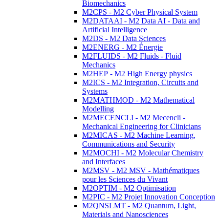
Biomechanics
M2CPS - M2 Cyber Physical System
M2DATAAI - M2 Data AI - Data and
Artificial Intelligence
M2DS - M2 Data Sciences
M2ENERG - M2 Énergie
M2FLUIDS - M2 Fluids - Fluid
Mechanics
M2HEP - M2 High Energy physics
M2ICS - M2 Integration, Circuits and
Systems
M2MATHMOD - M2 Mathematical
Modelling
M2MECENCLI - M2 Mecencli -
Mechanical Engineering for Clinicians
M2MICAS - M2 Machine Learning,
Communications and Security
M2MOCHI - M2 Molecular Chemistry
and Interfaces
M2MSV - M2 MSV - Mathématiques
pour les Sciences du Vivant
M2OPTIM - M2 Optimisation
M2PIC - M2 Projet Innovation Conception
M2QNSLMT - M2 Quantum, Light,
Materials and Nanosciences