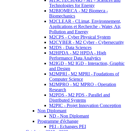
M1SCTECHNRJ - M1 - Sciences and
Technologies for Energy
M2BIOMECA - M2 Biomeca -
Biomechanics
M2CLEAR - CLimat, Environnement,
Applications et Recherche - Water, Air,
Pollution and Energy
M2CPS - Cyber Physical System
M2CYBER - M2 Cyber - Cybersecurity
M2DS - Data Sciences
M2HPDA - M2 HPDA - High
Performance Data Analytics
M2IGD - M2 IGD - Interaction, Graphic
and Design
M2MPRI - M2 MPRI - Foudations of
Computer Science
M2MPRO - M2 MPRO - Operation
Research
M2PDS - M2 PDS - Parallel and
Distributed Systems
M2PIC - Projet Innovation Conception
Non Diplomant
ND - Non Diplomant
Programme d'échange
PEI - Echanges PEI