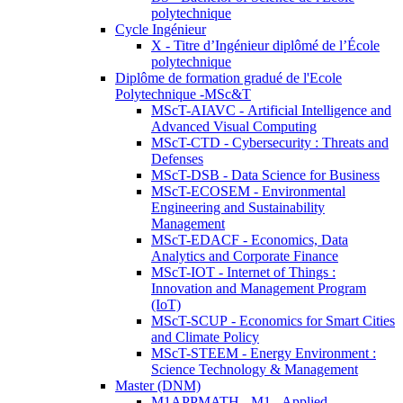
polytechnique
Cycle Ingénieur
X - Titre d’Ingénieur diplômé de l’École
polytechnique
Diplôme de formation gradué de l'Ecole
Polytechnique -MSc&T
MScT-AIAVC - Artificial Intelligence and
Advanced Visual Computing
MScT-CTD - Cybersecurity : Threats and
Defenses
MScT-DSB - Data Science for Business
MScT-ECOSEM - Environmental
Engineering and Sustainability
Management
MScT-EDACF - Economics, Data
Analytics and Corporate Finance
MScT-IOT - Internet of Things :
Innovation and Management Program
(IoT)
MScT-SCUP - Economics for Smart Cities
and Climate Policy
MScT-STEEM - Energy Environment :
Science Technology & Management
Master (DNM)
M1APPMATH - M1 - Applied