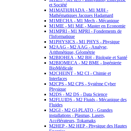
et Société
M1MATHJHADA - M1 MJH -
Mathématiques Jacques Hadamard
M1MECHA - M1 Mech - Mécanique
M1MIE - M1 MiE - Master en Economie
M1MPRI - M1 MPRI - Fondements de
l'Informatique
M1PHYSICS - M1 PHYS - Physique
M2AAG - M2 AAG - Analyse,
Arithmétique, Géométrie
M2BIOHEA - M2 BH - Biologie et Santé
M2BIOMECA - M2 BME - Ingénierie
BioMédicale
M2CHEINT - M2 CI - Chimie et
Interfaces
M2CPS - M2 CPS - Système Cyber
Physique
M2DS - M2 DS - Data Science
M2FLUIDS - M2 Fluids - Mécanique des
Fluides
M2GI - M2 GI-PLATO - Grandes
installations - Plasmas, Lasers,
Accélérateurs, Tokamaks
M2HEP - M2 HEP - Physique des Hautes