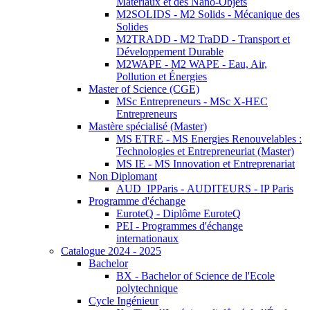
Matériaux et des Nano-Objets
M2SOLIDS - M2 Solids - Mécanique des
Solides
M2TRADD - M2 TraDD - Transport et
Développement Durable
M2WAPE - M2 WAPE - Eau, Air,
Pollution et Énergies
Master of Science (CGE)
MSc Entrepreneurs - MSc X-HEC
Entrepreneurs
Mastère spécialisé (Master)
MS ETRE - MS Energies Renouvelables :
Technologies et Entrepreneuriat (Master)
MS IE - MS Innovation et Entreprenariat
Non Diplomant
AUD_IPParis - AUDITEURS - IP Paris
Programme d'échange
EuroteQ - Diplôme EuroteQ
PEI - Programmes d'échange
internationaux
Catalogue 2024 - 2025
Bachelor
BX - Bachelor of Science de l'Ecole
polytechnique
Cycle Ingénieur