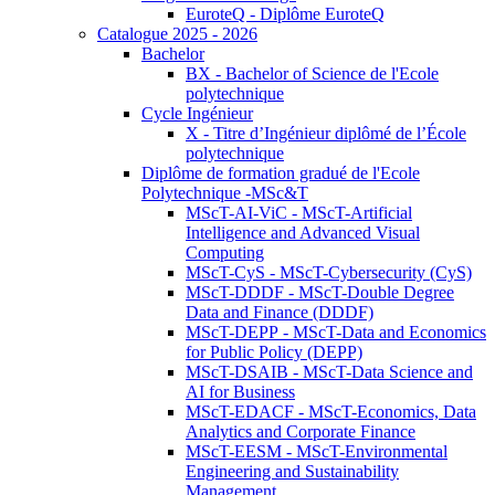
EuroteQ - Diplôme EuroteQ
Catalogue 2025 - 2026
Bachelor
BX - Bachelor of Science de l'Ecole
polytechnique
Cycle Ingénieur
X - Titre d’Ingénieur diplômé de l’École
polytechnique
Diplôme de formation gradué de l'Ecole
Polytechnique -MSc&T
MScT-AI-ViC - MScT-Artificial
Intelligence and Advanced Visual
Computing
MScT-CyS - MScT-Cybersecurity (CyS)
MScT-DDDF - MScT-Double Degree
Data and Finance (DDDF)
MScT-DEPP - MScT-Data and Economics
for Public Policy (DEPP)
MScT-DSAIB - MScT-Data Science and
AI for Business
MScT-EDACF - MScT-Economics, Data
Analytics and Corporate Finance
MScT-EESM - MScT-Environmental
Engineering and Sustainability
Management