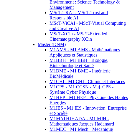
Environment : Science Technology &
Management
MScT-TRAI - MScT-Trust and
Responsible AI
MScT-ViCAI - MScT-Visual Computing
and Creative AI
MScT-XCin - MScT-Extended
Cinematography XCin
Master (DNM)
M1AMS - M1 AMS - Mathématiques
Appliquées et Statistiques
M1BBH - M1 BBH - Biologie,
Biotechnologie et Santé
M1BME - M1 BME - Ingénierie
BioMédicale
M1CHI - M1 CHI - Chimie et Interfaces
M1CPS - M1 CCSN - Maj. CPS -
Système Cyber Physique
M1HEP - M1 HEP - Physique des Hautes
Energies
M1IES - M1 IES - Innovation, Entreprise
et Société
M1MATHJHADA - M1 MJH -
Mathematiques Jacques Hadamard
M1MEC - M1 Mech - Mecanique