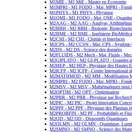
M1MIE - M1 MiE - Master en Economie
M1MPRI - M1 FODQ - Maj. MPRI - Fondeme
M1PHYS - M1 PHYS - Physique
M1QMI - M1 FODQ - Maj. QMI - Quantique
M2AAG - M2 AAG - Analyse, Arithmétique
M2BBH - M2 BBH - Biologie, Biotechnolog
M2BME - M2 BME - Ingénierie BioMédica
M2CHI - M2 CHI - Chimie et Interfaces
M2CPS - M2 CCSN - Maj. CPS - Système 
M2DS - M2 DS - Science des données
M2FLUIDS - M2 Mech - Maj. Fluids - Meca
M2GIPLATO - M2 GI-PLATO - Grandes instal
M2HEP - M2 HEP - Physique des Hautes E
M2ICFP - M2 ICFP - Centre International 
M2MATHMOD - M2 MM - Modélisation M
M2MPRI - M2 FODQ - Maj. MPRI - Fondeme
M2MSV - M2 MSV - Mathématiques pour le
M2OPTIM - M2 OPT - Optimisation
M2PBR - M2 PBR - Physique par Recherc
M2PIC - M2 PIC - Projet Innovation Conce
M2PPF - M2 PPF - Physique des Plasmas et
M2PROBFIN - M2 PF - Probabilités et Fin
M2QD - M2 QD - Dispositifs Quantiques
M2QLMN - M2 QLMN - Quantique, Lumiere
M2SMNO - M2 SMNO - Science des Materi