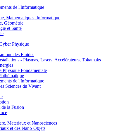
nts de l'Informatique
, Mathematiques, Informatique
, Géométrie
ie et Santé
le
Cyber Physique
nique des Fluides
lations - Plasmas, Lasers, Accélérateurs, Tokamaks
nergies
de Physique Fondamentale
athématique
nts de l'Informatique
s Sciences du Vivant
he
ption
 de la Fusion
ance
, Materiaux et Nanosciences
aux et des Nano-Objets