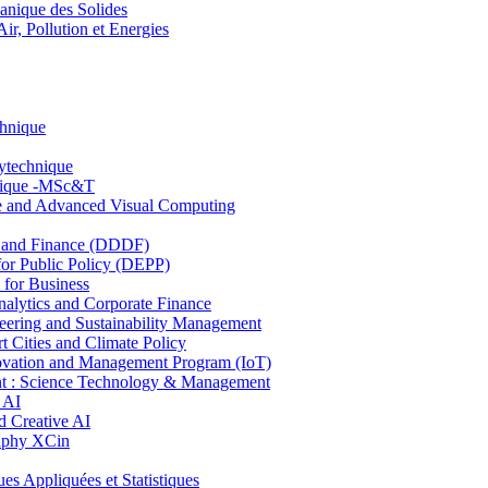
nique des Solides
, Pollution et Energies
chnique
lytechnique
hnique -MSc&T
ce and Advanced Visual Computing
and Finance (DDDF)
r Public Policy (DEPP)
for Business
ytics and Corporate Finance
ring and Sustainability Management
Cities and Climate Policy
ovation and Management Program (IoT)
: Science Technology & Management
 AI
 Creative AI
aphy XCin
ppliquées et Statistiques