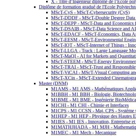
X - Titre d’Ingénieur diplômé de l’École po
Diplôme de formation gradué de l'Ecole Polytec
MScT-CyS - MScT-Cybersecurity (CyS)
MScT-DDDF - MScT-Double Degree Data 
MScT-DEPP - MScT-Data and Economics fo
MScT-DSAIB - MScT-Data Science and AI 
MScT-EDACF - MScT-Economics, Data Anal
MScT-EESM - MScT-Environmental Enginee
MScT-IOT - MScT-Internet of Things : Inn
MScT-LLGA - Track : Large Language Mode
MScT-MaQI - AI for Markets and Quantitat
MScT-STEEM - MScT-Energy Environment 
MScT-TRAI - MScT-Trust and Responsible
MScT-ViCAI - MScT-Visual Computing and
MScT-XCin - MScT-Extended Cinematogr
Master (DNM)
M1AMS - M1 AMS - Mathématiques Appliqué
M1BBH - M1 BBH - Biologie, Biotechnolog
M1BME - M1 BME - Ingénierie BioMédica
M1CHI - M1 CHI - Chimie et Interfaces
M1CPS - M1 CCSN - Maj. CPS - Système 
M1HEP - M1 HEP - Physique des Hautes E
M1IES - M1 IES - Innovation, Entreprise et
M1MATHJHADA - M1 MJH - Mathematiqu
M1MEC - M1 Mech - Mecanique