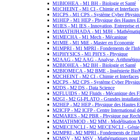
M1BIOHEA - M1 BH - Biologie et Santé
M1CHEINT - M1 CI - Chimie et Interfaces
M1CPS - M1 CPS - Système Cyber Physiq
M1HEP - M1 HEP - Physique des Hautes E
M1IES - M1 IES - Innovation, Entreprise et
M1MATHJHADA - M1 MJH - Mathématiqu
M1MECHA - M1 Mech - Mécanique
M1MIE - M1 MiE - Master en Economie
M1MPRI - M1 MPRI - Fondements de l'Inf
M1PHYSICS - M1 PHYS - Physique
M2AAG - M2 AAG - Analyse, Arithmétique
M2BIOHEA - M2 BH - Biologie et Santé
M2BIOMECA - M2 BME - Ingénierie BioM
M2CHEINT - M2 CI - Chimie et Interfaces
M2CPS - M2 CPS - Système Cyber Physiq
M2DS - M2 DS - Data Science
M2FLUIDS - M2 Fluids - Mécanique des Fl
M2GI - M2 GI-PLATO - Grandes installation
M2HEP - M2 HEP - Physique des Hautes E
M2ICFP - M2 ICFP - Centre International 
M2MARES - M2 PBR - Physique par Rech
M2MATHMOD - M2 MM - Modélisation M
M2MECENCLI - M2 MECENCLI - Génie Méc
M2MPRI - M2 MPRI - Fondements de l'Inf
M2MSV - M2 MSV - Mathématiques pour le