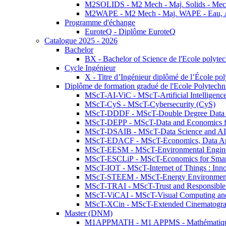
M2SOLIDS - M2 Mech - Maj. Solids - Meca
M2WAPE - M2 Mech - Maj. WAPE - Eau, Air
Programme d'échange
EuroteQ - Diplôme EuroteQ
Catalogue 2025 - 2026
Bachelor
BX - Bachelor of Science de l'Ecole polyte
Cycle Ingénieur
X - Titre d’Ingénieur diplômé de l’École po
Diplôme de formation gradué de l'Ecole Polytec
MScT-AI-ViC - MScT-Artificial Intelligen
MScT-CyS - MScT-Cybersecurity (CyS)
MScT-DDDF - MScT-Double Degree Data 
MScT-DEPP - MScT-Data and Economics fo
MScT-DSAIB - MScT-Data Science and AI 
MScT-EDACF - MScT-Economics, Data Anal
MScT-EESM - MScT-Environmental Enginee
MScT-ESCLiP - MScT-Economics for Smart 
MScT-IOT - MScT-Internet of Things : Inn
MScT-STEEM - MScT-Energy Environment 
MScT-TRAI - MScT-Trust and Responsible
MScT-ViCAI - MScT-Visual Computing and
MScT-XCin - MScT-Extended Cinematogr
Master (DNM)
M1APPMATH - M1 APPMS - Mathématiques A