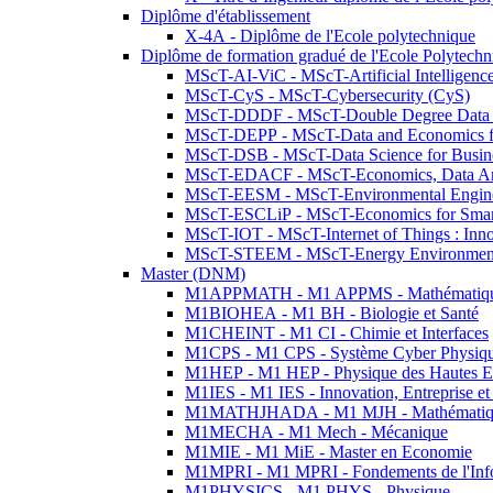
Diplôme d'établissement
X-4A - Diplôme de l'Ecole polytechnique
Diplôme de formation gradué de l'Ecole Polytec
MScT-AI-ViC - MScT-Artificial Intelligen
MScT-CyS - MScT-Cybersecurity (CyS)
MScT-DDDF - MScT-Double Degree Data 
MScT-DEPP - MScT-Data and Economics fo
MScT-DSB - MScT-Data Science for Busin
MScT-EDACF - MScT-Economics, Data Anal
MScT-EESM - MScT-Environmental Enginee
MScT-ESCLiP - MScT-Economics for Smart 
MScT-IOT - MScT-Internet of Things : Inn
MScT-STEEM - MScT-Energy Environment 
Master (DNM)
M1APPMATH - M1 APPMS - Mathématiques A
M1BIOHEA - M1 BH - Biologie et Santé
M1CHEINT - M1 CI - Chimie et Interfaces
M1CPS - M1 CPS - Système Cyber Physiq
M1HEP - M1 HEP - Physique des Hautes E
M1IES - M1 IES - Innovation, Entreprise et
M1MATHJHADA - M1 MJH - Mathématiqu
M1MECHA - M1 Mech - Mécanique
M1MIE - M1 MiE - Master en Economie
M1MPRI - M1 MPRI - Fondements de l'Inf
M1PHYSICS - M1 PHYS - Physique