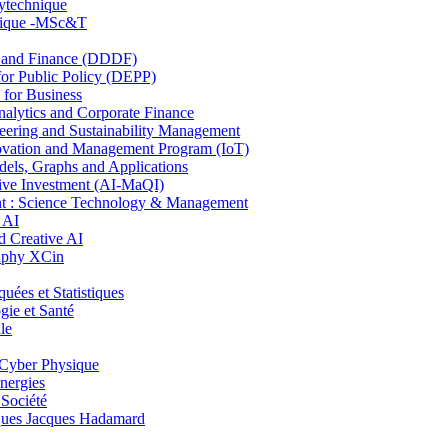
lytechnique
hnique -MSc&T
and Finance (DDDF)
r Public Policy (DEPP)
for Business
ytics and Corporate Finance
ring and Sustainability Management
ovation and Management Program (IoT)
ls, Graphs and Applications
ive Investment (AI-MaQI)
: Science Technology & Management
 AI
 Creative AI
aphy XCin
es et Statistiques
ie et Santé
le
Cyber Physique
nergies
 Société
es Jacques Hadamard