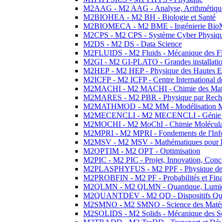
M2AAG - M2 AAG - Analyse, Arithmétique
M2BIOHEA - M2 BH - Biologie et Santé
M2BIOMECA - M2 BME - Ingénierie BioM
M2CPS - M2 CPS - Système Cyber Physiq
M2DS - M2 DS - Data Science
M2FLUIDS - M2 Fluids - Mécanique des Fl
M2GI - M2 GI-PLATO - Grandes installation
M2HEP - M2 HEP - Physique des Hautes E
M2ICFP - M2 ICFP - Centre International 
M2MACHI - M2 MACHI - Chimie des Matéri
M2MARES - M2 PBR - Physique par Rech
M2MATHMOD - M2 MM - Modélisation M
M2MECENCLI - M2 MECENCLI - Génie Méc
M2MOCHI - M2 MoChI - Chimie Moléculaire
M2MPRI - M2 MPRI - Fondements de l'Inf
M2MSV - M2 MSV - Mathématiques pour le
M2OPTIM - M2 OPT - Optimisation
M2PIC - M2 PIC - Projet, Innovation, Conc
M2PLASPHYFUS - M2 PPF - Physique des P
M2PROBFIN - M2 PF - Probabilités et Fin
M2QLMN - M2 QLMN - Quantique, Lumière
M2QUANTDEV - M2 QD - Dispositifs Qua
M2SMNO - M2 SMNO - Science des Matéri
M2SOLIDS - M2 Solids - Mécanique des So