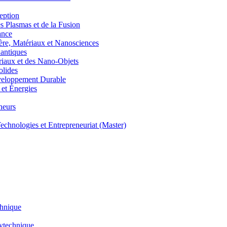
eption
lasmas et de la Fusion
ance
, Matériaux et Nanosciences
ntiques
aux et des Nano-Objets
lides
eloppement Durable
et Énergies
neurs
hnologies et Entrepreneuriat (Master)
chnique
lytechnique