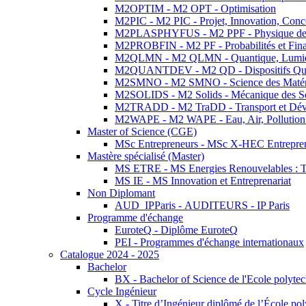
M2OPTIM - M2 OPT - Optimisation
M2PIC - M2 PIC - Projet, Innovation, Conc
M2PLASPHYFUS - M2 PPF - Physique des P
M2PROBFIN - M2 PF - Probabilités et Fin
M2QLMN - M2 QLMN - Quantique, Lumière
M2QUANTDEV - M2 QD - Dispositifs Qua
M2SMNO - M2 SMNO - Science des Matéri
M2SOLIDS - M2 Solids - Mécanique des So
M2TRADD - M2 TraDD - Transport et Dév
M2WAPE - M2 WAPE - Eau, Air, Pollution 
Master of Science (CGE)
MSc Entrepreneurs - MSc X-HEC Entrepre
Mastère spécialisé (Master)
MS ETRE - MS Energies Renouvelables : Tec
MS IE - MS Innovation et Entreprenariat
Non Diplomant
AUD_IPParis - AUDITEURS - IP Paris
Programme d'échange
EuroteQ - Diplôme EuroteQ
PEI - Programmes d'échange internationaux
Catalogue 2024 - 2025
Bachelor
BX - Bachelor of Science de l'Ecole polyte
Cycle Ingénieur
X - Titre d’Ingénieur diplômé de l’École po