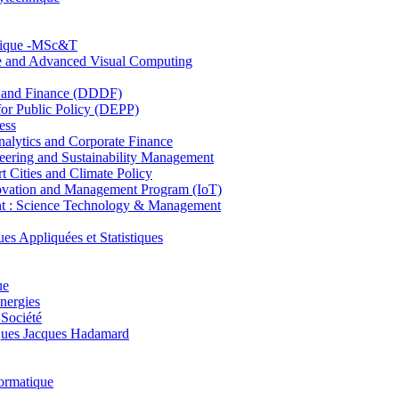
hnique -MSc&T
ce and Advanced Visual Computing
and Finance (DDDF)
r Public Policy (DEPP)
ess
ytics and Corporate Finance
ring and Sustainability Management
Cities and Climate Policy
ovation and Management Program (IoT)
: Science Technology & Management
ppliquées et Statistiques
ue
nergies
 Société
es Jacques Hadamard
ormatique