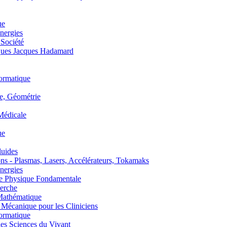
ue
nergies
 Société
es Jacques Hadamard
ormatique
, Géométrie
édicale
ue
uides
s - Plasmas, Lasers, Accélérateurs, Tokamaks
nergies
de Physique Fondamentale
erche
athématique
anique pour les Cliniciens
ormatique
s Sciences du Vivant