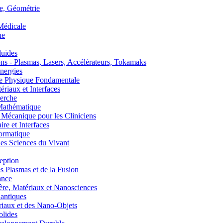
, Géométrie
édicale
ue
uides
s - Plasmas, Lasers, Accélérateurs, Tokamaks
nergies
de Physique Fondamentale
aux et Interfaces
erche
athématique
anique pour les Cliniciens
 et Interfaces
ormatique
s Sciences du Vivant
eption
lasmas et de la Fusion
ance
, Matériaux et Nanosciences
ntiques
aux et des Nano-Objets
lides