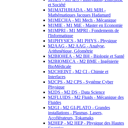
et Société
M1MATHJHADA - M1 MJH -
Mathématiques Jacques Hadamard
M1MECHA - M1 Mech - Mécanique
M1MIE - M1 MiE - Master en Economie
M1MPRI - M1 MPRI - Fondements de
l'Informatique
M1PHYSICS - M1 PHYS - Physique
M2AAG - M2 AAG - Analyse,
Arithmétique, Géométrie
M2BIOHEA - M2 BH - Biologie et Santé
M2BIOMECA - M2 BME - Ingénierie
BioMédicale
M2CHEINT - M2 CI - Chimie et
Interfaces
M2CPS - M2 CPS - Système Cyber
Physique
M2DS - M2 DS - Data Science
M2FLUIDS - M2 Fluids - Mécanique des
Fluides
M2GI - M2 GI-PLATO - Grandes
installations - Plasmas, Lasers,
Accélérateurs, Tokamaks
M2HEP - M2 HEP - Physique des Hautes