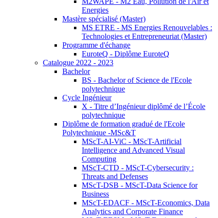
M2WAPE - M2 Eau, Pollution de l'Air et
Energies
Mastère spécialisé (Master)
MS ETRE - MS Energies Renouvelables :
Technologies et Entrepreneuriat (Master)
Programme d'échange
EuroteQ - Diplôme EuroteQ
Catalogue 2022 - 2023
Bachelor
BS - Bachelor of Science de l'Ecole
polytechnique
Cycle Ingénieur
X - Titre d’Ingénieur diplômé de l’École
polytechnique
Diplôme de formation gradué de l'Ecole
Polytechnique -MSc&T
MScT-AI-ViC - MScT-Artificial
Intelligence and Advanced Visual
Computing
MScT-CTD - MScT-Cybersecurity :
Threats and Defenses
MScT-DSB - MScT-Data Science for
Business
MScT-EDACF - MScT-Economics, Data
Analytics and Corporate Finance