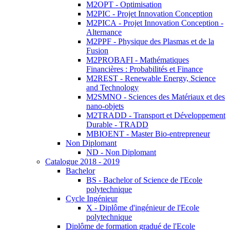
M2OPT - Optimisation
M2PIC - Projet Innovation Conception
M2PICA - Projet Innovation Conception -
Alternance
M2PPF - Physique des Plasmas et de la
Fusion
M2PROBAFI - Mathématiques
Financières : Probabilités et Finance
M2REST - Renewable Energy, Science
and Technology
M2SMNO - Sciences des Matériaux et des
nano-objets
M2TRADD - Transport et Développement
Durable - TRADD
MBIOENT - Master Bio-entrepreneur
Non Diplomant
ND - Non Diplomant
Catalogue 2018 - 2019
Bachelor
BS - Bachelor of Science de l'Ecole
polytechnique
Cycle Ingénieur
X - Diplôme d'ingénieur de l'Ecole
polytechnique
Diplôme de formation gradué de l'Ecole