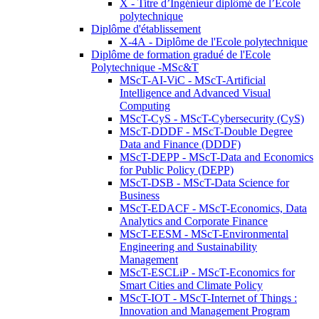
X - Titre d’Ingénieur diplômé de l’École
polytechnique
Diplôme d'établissement
X-4A - Diplôme de l'Ecole polytechnique
Diplôme de formation gradué de l'Ecole
Polytechnique -MSc&T
MScT-AI-ViC - MScT-Artificial
Intelligence and Advanced Visual
Computing
MScT-CyS - MScT-Cybersecurity (CyS)
MScT-DDDF - MScT-Double Degree
Data and Finance (DDDF)
MScT-DEPP - MScT-Data and Economics
for Public Policy (DEPP)
MScT-DSB - MScT-Data Science for
Business
MScT-EDACF - MScT-Economics, Data
Analytics and Corporate Finance
MScT-EESM - MScT-Environmental
Engineering and Sustainability
Management
MScT-ESCLiP - MScT-Economics for
Smart Cities and Climate Policy
MScT-IOT - MScT-Internet of Things :
Innovation and Management Program