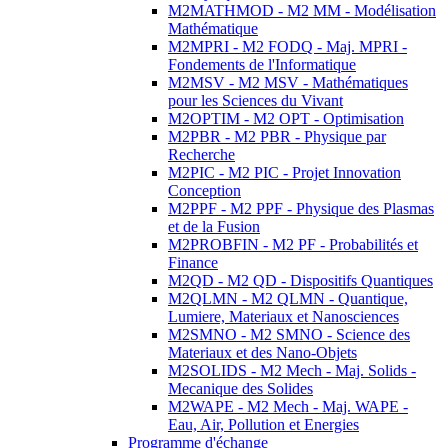
M2MATHMOD - M2 MM - Modélisation
Mathématique
M2MPRI - M2 FODQ - Maj. MPRI -
Fondements de l'Informatique
M2MSV - M2 MSV - Mathématiques
pour les Sciences du Vivant
M2OPTIM - M2 OPT - Optimisation
M2PBR - M2 PBR - Physique par
Recherche
M2PIC - M2 PIC - Projet Innovation
Conception
M2PPF - M2 PPF - Physique des Plasmas
et de la Fusion
M2PROBFIN - M2 PF - Probabilités et
Finance
M2QD - M2 QD - Dispositifs Quantiques
M2QLMN - M2 QLMN - Quantique,
Lumiere, Materiaux et Nanosciences
M2SMNO - M2 SMNO - Science des
Materiaux et des Nano-Objets
M2SOLIDS - M2 Mech - Maj. Solids -
Mecanique des Solides
M2WAPE - M2 Mech - Maj. WAPE -
Eau, Air, Pollution et Energies
Programme d'échange