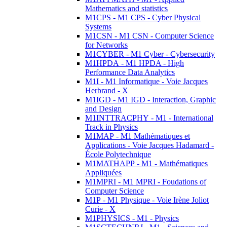
Mathematics and statistics
M1CPS - M1 CPS - Cyber Physical
Systems
M1CSN - M1 CSN - Computer Science
for Networks
M1CYBER - M1 Cyber - Cybersecurity
M1HPDA - M1 HPDA - High
Performance Data Analytics
M1I - M1 Informatique - Voie Jacques
Herbrand - X
M1IGD - M1 IGD - Interaction, Graphic
and Design
M1INTTRACPHY - M1 - International
Track in Physics
M1MAP - M1 Mathématiques et
Applications - Voie Jacques Hadamard -
École Polytechnique
M1MATHAPP - M1 - Mathématiques
Appliquées
M1MPRI - M1 MPRI - Foudations of
Computer Science
M1P - M1 Physique - Voie Irène Joliot
Curie - X
M1PHYSICS - M1 - Physics