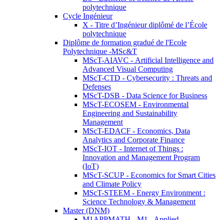
polytechnique
Cycle Ingénieur
X - Titre d’Ingénieur diplômé de l’École
polytechnique
Diplôme de formation gradué de l'Ecole
Polytechnique -MSc&T
MScT-AIAVC - Artificial Intelligence and
Advanced Visual Computing
MScT-CTD - Cybersecurity : Threats and
Defenses
MScT-DSB - Data Science for Business
MScT-ECOSEM - Environmental
Engineering and Sustainability
Management
MScT-EDACF - Economics, Data
Analytics and Corporate Finance
MScT-IOT - Internet of Things :
Innovation and Management Program
(IoT)
MScT-SCUP - Economics for Smart Cities
and Climate Policy
MScT-STEEM - Energy Environment :
Science Technology & Management
Master (DNM)
M1APPMATH - M1 - Applied