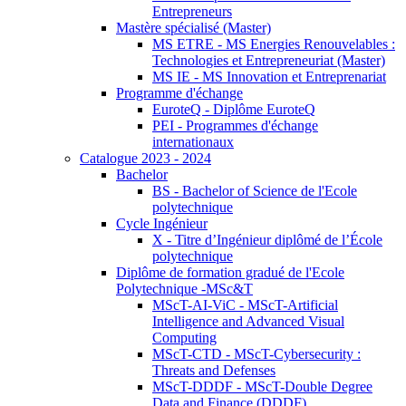
Entrepreneurs
Mastère spécialisé (Master)
MS ETRE - MS Energies Renouvelables :
Technologies et Entrepreneuriat (Master)
MS IE - MS Innovation et Entreprenariat
Programme d'échange
EuroteQ - Diplôme EuroteQ
PEI - Programmes d'échange
internationaux
Catalogue 2023 - 2024
Bachelor
BS - Bachelor of Science de l'Ecole
polytechnique
Cycle Ingénieur
X - Titre d’Ingénieur diplômé de l’École
polytechnique
Diplôme de formation gradué de l'Ecole
Polytechnique -MSc&T
MScT-AI-ViC - MScT-Artificial
Intelligence and Advanced Visual
Computing
MScT-CTD - MScT-Cybersecurity :
Threats and Defenses
MScT-DDDF - MScT-Double Degree
Data and Finance (DDDF)