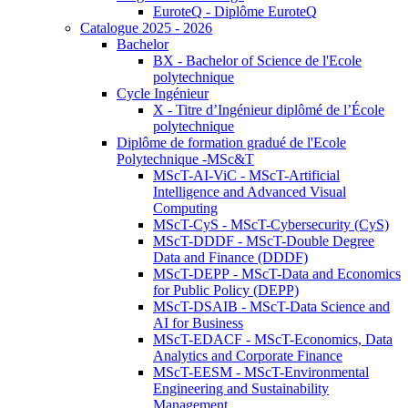
EuroteQ - Diplôme EuroteQ
Catalogue 2025 - 2026
Bachelor
BX - Bachelor of Science de l'Ecole
polytechnique
Cycle Ingénieur
X - Titre d’Ingénieur diplômé de l’École
polytechnique
Diplôme de formation gradué de l'Ecole
Polytechnique -MSc&T
MScT-AI-ViC - MScT-Artificial
Intelligence and Advanced Visual
Computing
MScT-CyS - MScT-Cybersecurity (CyS)
MScT-DDDF - MScT-Double Degree
Data and Finance (DDDF)
MScT-DEPP - MScT-Data and Economics
for Public Policy (DEPP)
MScT-DSAIB - MScT-Data Science and
AI for Business
MScT-EDACF - MScT-Economics, Data
Analytics and Corporate Finance
MScT-EESM - MScT-Environmental
Engineering and Sustainability
Management