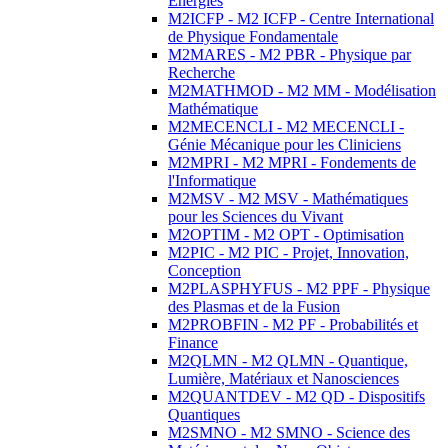
Energies
M2ICFP - M2 ICFP - Centre International
de Physique Fondamentale
M2MARES - M2 PBR - Physique par
Recherche
M2MATHMOD - M2 MM - Modélisation
Mathématique
M2MECENCLI - M2 MECENCLI -
Génie Mécanique pour les Cliniciens
M2MPRI - M2 MPRI - Fondements de
l'Informatique
M2MSV - M2 MSV - Mathématiques
pour les Sciences du Vivant
M2OPTIM - M2 OPT - Optimisation
M2PIC - M2 PIC - Projet, Innovation,
Conception
M2PLASPHYFUS - M2 PPF - Physique
des Plasmas et de la Fusion
M2PROBFIN - M2 PF - Probabilités et
Finance
M2QLMN - M2 QLMN - Quantique,
Lumière, Matériaux et Nanosciences
M2QUANTDEV - M2 QD - Dispositifs
Quantiques
M2SMNO - M2 SMNO - Science des