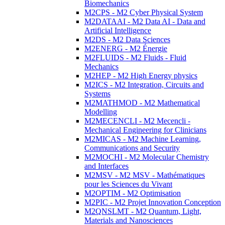
Biomechanics
M2CPS - M2 Cyber Physical System
M2DATAAI - M2 Data AI - Data and
Artificial Intelligence
M2DS - M2 Data Sciences
M2ENERG - M2 Énergie
M2FLUIDS - M2 Fluids - Fluid
Mechanics
M2HEP - M2 High Energy physics
M2ICS - M2 Integration, Circuits and
Systems
M2MATHMOD - M2 Mathematical
Modelling
M2MECENCLI - M2 Mecencli -
Mechanical Engineering for Clinicians
M2MICAS - M2 Machine Learning,
Communications and Security
M2MOCHI - M2 Molecular Chemistry
and Interfaces
M2MSV - M2 MSV - Mathématiques
pour les Sciences du Vivant
M2OPTIM - M2 Optimisation
M2PIC - M2 Projet Innovation Conception
M2QNSLMT - M2 Quantum, Light,
Materials and Nanosciences