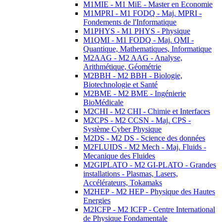
M1MIE - M1 MiE - Master en Economie
M1MPRI - M1 FODQ - Maj. MPRI -
Fondements de l'Informatique
M1PHYS - M1 PHYS - Physique
M1QMI - M1 FODQ - Maj. QMI -
Quantique, Mathematiques, Informatique
M2AAG - M2 AAG - Analyse,
Arithmétique, Géométrie
M2BBH - M2 BBH - Biologie,
Biotechnologie et Santé
M2BME - M2 BME - Ingénierie
BioMédicale
M2CHI - M2 CHI - Chimie et Interfaces
M2CPS - M2 CCSN - Maj. CPS -
Système Cyber Physique
M2DS - M2 DS - Science des données
M2FLUIDS - M2 Mech - Maj. Fluids -
Mecanique des Fluides
M2GIPLATO - M2 GI-PLATO - Grandes
installations - Plasmas, Lasers,
Accélérateurs, Tokamaks
M2HEP - M2 HEP - Physique des Hautes
Energies
M2ICFP - M2 ICFP - Centre International
de Physique Fondamentale