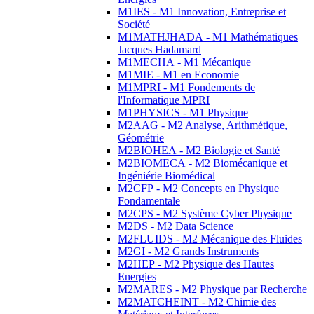
M1IES - M1 Innovation, Entreprise et
Société
M1MATHJHADA - M1 Mathématiques
Jacques Hadamard
M1MECHA - M1 Mécanique
M1MIE - M1 en Economie
M1MPRI - M1 Fondements de
l'Informatique MPRI
M1PHYSICS - M1 Physique
M2AAG - M2 Analyse, Arithmétique,
Géométrie
M2BIOHEA - M2 Biologie et Santé
M2BIOMECA - M2 Biomécanique et
Ingéniérie Biomédical
M2CFP - M2 Concepts en Physique
Fondamentale
M2CPS - M2 Système Cyber Physique
M2DS - M2 Data Science
M2FLUIDS - M2 Mécanique des Fluides
M2GI - M2 Grands Instruments
M2HEP - M2 Physique des Hautes
Energies
M2MARES - M2 Physique par Recherche
M2MATCHEINT - M2 Chimie des