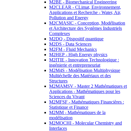
M2BE - Biomechanical Engineering
M2CLEAR - CLimat, Environnement,
Applications et Recherche - Water, Air,
Pollution and Energy
M2CMASIC - Conception, Modélisation
et Architecture des Systèmes Industriels
Complexes
M2DQ - Dispositif quantique
M2DS - Data Sciences
M2FM - Fluid Mechanics
M2HEP - High Energy physics
M2ITIE - Innovation Technologique :
ingénierie et entrepreneuriat
M2M4S - Modélisation Multiphysique
Multiéchelle des Matériaux et des
Structures
M2MAMSV - Master 2 Mathématiques et
Applications - Mathématiques pour les
Sciences du Vivant
M2MFSF - Mathématiques Financières :
Statistique et Finance
M2MM - Mathématiques de la
modélisation
M2MOCHI - Molecular Chemistry and
Interfaces