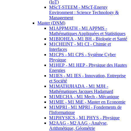
(IoT)
MScT-STEEM - MScT-Energy
Environment : Science Technology &
Management
Master (DNM)
M1APPMATH - M1 APPMS -
Mathématiques Appliquées et Statistiques
M1BIOHEA - M1 BH - Biologie et Santé
M1CHEINT - M1 CI - Chimie et
Interfaces
M1CPS - M1 CPS - Système Cyber
Physique
M1HEP - M1 HEP - Physique des Hautes
Energies
M1IES - M1 IES - Innovation, Entreprise
et Société
M1MATHJHADA - M1 MJH -
Mathématiques Jacques Hadamard
M1MECHA - M1 Mech - Mécanique
M1MIE - M1 MiE - Master en Economie
M1MPRI - M1 MPRI - Fondements de
l'Informatique
M1PHYSICS - M1 PHYS - Physique
M2AAG - M2 AAG - Analyse,
Arithmétique, Géométrie