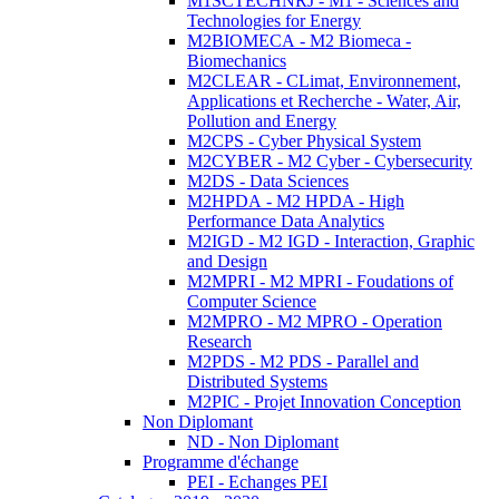
M1SCTECHNRJ - M1 - Sciences and
Technologies for Energy
M2BIOMECA - M2 Biomeca -
Biomechanics
M2CLEAR - CLimat, Environnement,
Applications et Recherche - Water, Air,
Pollution and Energy
M2CPS - Cyber Physical System
M2CYBER - M2 Cyber - Cybersecurity
M2DS - Data Sciences
M2HPDA - M2 HPDA - High
Performance Data Analytics
M2IGD - M2 IGD - Interaction, Graphic
and Design
M2MPRI - M2 MPRI - Foudations of
Computer Science
M2MPRO - M2 MPRO - Operation
Research
M2PDS - M2 PDS - Parallel and
Distributed Systems
M2PIC - Projet Innovation Conception
Non Diplomant
ND - Non Diplomant
Programme d'échange
PEI - Echanges PEI