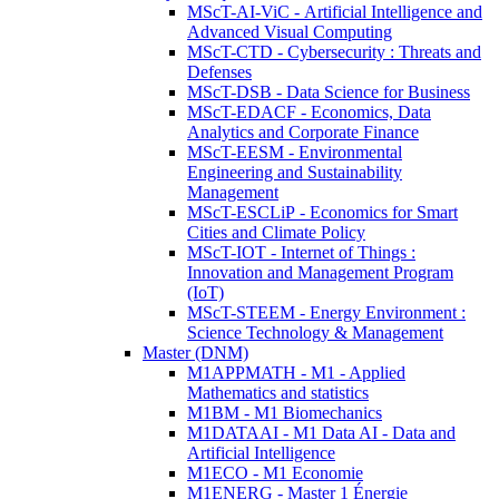
MScT-AI-ViC - Artificial Intelligence and
Advanced Visual Computing
MScT-CTD - Cybersecurity : Threats and
Defenses
MScT-DSB - Data Science for Business
MScT-EDACF - Economics, Data
Analytics and Corporate Finance
MScT-EESM - Environmental
Engineering and Sustainability
Management
MScT-ESCLiP - Economics for Smart
Cities and Climate Policy
MScT-IOT - Internet of Things :
Innovation and Management Program
(IoT)
MScT-STEEM - Energy Environment :
Science Technology & Management
Master (DNM)
M1APPMATH - M1 - Applied
Mathematics and statistics
M1BM - M1 Biomechanics
M1DATAAI - M1 Data AI - Data and
Artificial Intelligence
M1ECO - M1 Economie
M1ENERG - Master 1 Énergie