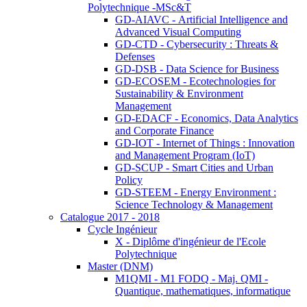
Polytechnique -MSc&T
GD-AIAVC - Artificial Intelligence and
Advanced Visual Computing
GD-CTD - Cybersecurity : Threats &
Defenses
GD-DSB - Data Science for Business
GD-ECOSEM - Ecotechnologies for
Sustainability & Environment
Management
GD-EDACF - Economics, Data Analytics
and Corporate Finance
GD-IOT - Internet of Things : Innovation
and Management Program (IoT)
GD-SCUP - Smart Cities and Urban
Policy
GD-STEEM - Energy Environment :
Science Technology & Management
Catalogue 2017 - 2018
Cycle Ingénieur
X - Diplôme d'ingénieur de l'Ecole
Polytechnique
Master (DNM)
M1QMI - M1 FODQ - Maj. QMI -
Quantique, mathematiques, informatique