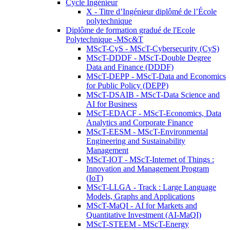
Cycle Ingénieur
X - Titre d’Ingénieur diplômé de l’École
polytechnique
Diplôme de formation gradué de l'Ecole
Polytechnique -MSc&T
MScT-CyS - MScT-Cybersecurity (CyS)
MScT-DDDF - MScT-Double Degree
Data and Finance (DDDF)
MScT-DEPP - MScT-Data and Economics
for Public Policy (DEPP)
MScT-DSAIB - MScT-Data Science and
AI for Business
MScT-EDACF - MScT-Economics, Data
Analytics and Corporate Finance
MScT-EESM - MScT-Environmental
Engineering and Sustainability
Management
MScT-IOT - MScT-Internet of Things :
Innovation and Management Program
(IoT)
MScT-LLGA - Track : Large Language
Models, Graphs and Applications
MScT-MaQI - AI for Markets and
Quantitative Investment (AI-MaQI)
MScT-STEEM - MScT-Energy