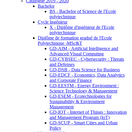
Catalogue 2019 - 2020
Bachelor
BS - Bachelor of Science de l'Ecole
polytechnique
Cycle Ingénieur
X - Diplôme d'ingénieur de l'Ecole
polytechnique
Diplôme de formation gradué de l'Ecole
Polytechnique -MSc&T
GD-AIM - Artificial Intelligence and
Advanced Visual Computing
GD-CYBSEC - Cybersecurity : Threats
and Defenses
GD-DSB - Data Science for Business
GD-EDCF - Economics, Data Analytics
and Corporate Finance
GD-EESTM - Energy Environment :
Science Technology & Management
GD-ESEM - Ecotechnologies for
Sustainability & Environment
Management
GD-IOT - Internet of Things : Innovation
and Management Program (IoT)
GD-SCUP - Smart Cities and Urban
Policy