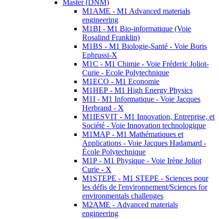
Master (DNM)
M1AME - M1 Advanced materials
engineering
M1BI - M1 Bio-informatique (Voie
Rosalind Franklin)
M1BS - M1 Biologie-Santé - Voie Boris
Ephrussi-X
M1C - M1 Chimie - Voie Fréderic Joliot-
Curie - Ecole Polytechnique
M1ECO - M1 Economie
M1HEP - M1 High Energy Physics
M1I - M1 Informatique - Voie Jacques
Herbrand - X
M1IESVIT - M1 Innovation, Entreprise, et
Société - Voie Innovation technologique
M1MAP - M1 Mathématiques et
Applications - Voie Jacques Hadamard -
École Polytechnique
M1P - M1 Physique - Voie Irène Joliot
Curie - X
M1STEPE - M1 STEPE - Sciences pour
les défis de l'environnement/Sciences for
environmentals challenges
M2AME - Advanced materials
engineering