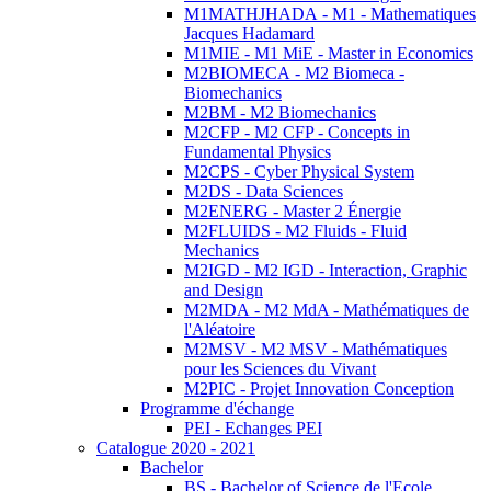
M1MATHJHADA - M1 - Mathematiques
Jacques Hadamard
M1MIE - M1 MiE - Master in Economics
M2BIOMECA - M2 Biomeca -
Biomechanics
M2BM - M2 Biomechanics
M2CFP - M2 CFP - Concepts in
Fundamental Physics
M2CPS - Cyber Physical System
M2DS - Data Sciences
M2ENERG - Master 2 Énergie
M2FLUIDS - M2 Fluids - Fluid
Mechanics
M2IGD - M2 IGD - Interaction, Graphic
and Design
M2MDA - M2 MdA - Mathématiques de
l'Aléatoire
M2MSV - M2 MSV - Mathématiques
pour les Sciences du Vivant
M2PIC - Projet Innovation Conception
Programme d'échange
PEI - Echanges PEI
Catalogue 2020 - 2021
Bachelor
BS - Bachelor of Science de l'Ecole