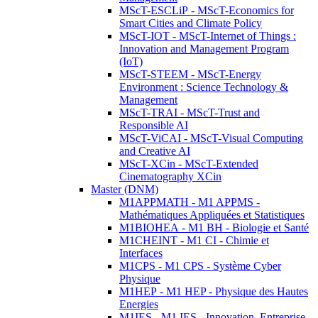
MScT-ESCLiP - MScT-Economics for
Smart Cities and Climate Policy
MScT-IOT - MScT-Internet of Things :
Innovation and Management Program
(IoT)
MScT-STEEM - MScT-Energy
Environment : Science Technology &
Management
MScT-TRAI - MScT-Trust and
Responsible AI
MScT-ViCAI - MScT-Visual Computing
and Creative AI
MScT-XCin - MScT-Extended
Cinematography XCin
Master (DNM)
M1APPMATH - M1 APPMS -
Mathématiques Appliquées et Statistiques
M1BIOHEA - M1 BH - Biologie et Santé
M1CHEINT - M1 CI - Chimie et
Interfaces
M1CPS - M1 CPS - Système Cyber
Physique
M1HEP - M1 HEP - Physique des Hautes
Energies
M1IES - M1 IES - Innovation, Entreprise