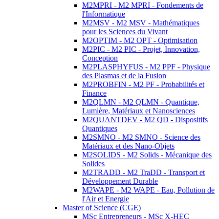
M2MPRI - M2 MPRI - Fondements de
l'Informatique
M2MSV - M2 MSV - Mathématiques
pour les Sciences du Vivant
M2OPTIM - M2 OPT - Optimisation
M2PIC - M2 PIC - Projet, Innovation,
Conception
M2PLASPHYFUS - M2 PPF - Physique
des Plasmas et de la Fusion
M2PROBFIN - M2 PF - Probabilités et
Finance
M2QLMN - M2 QLMN - Quantique,
Lumière, Matériaux et Nanosciences
M2QUANTDEV - M2 QD - Dispositifs
Quantiques
M2SMNO - M2 SMNO - Science des
Matériaux et des Nano-Objets
M2SOLIDS - M2 Solids - Mécanique des
Solides
M2TRADD - M2 TraDD - Transport et
Développement Durable
M2WAPE - M2 WAPE - Eau, Pollution de
l'Air et Energie
Master of Science (CGE)
MSc Entrepreneurs - MSc X-HEC