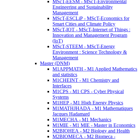
MScT-EESM - MScT-Environmental
Engineering and Sustainability
Management
MScT-ESCLiP - MScT-Economics for
Smart Cities and Climate Policy
MScT-IOT - MScT-Internet of Things :
Innovation and Management Program
(IoT)
MScT-STEEM - MScT-Energy
Environment : Science Technology &
Management
Master (DNM)
M1APPMATH - M1 Applied Mathematics
and statistics
M1CHEINT - M1 Chemistry and
Interfaces
M1CPS - M1 CPS - Cyber Physical
Systems
M1HEP - M1 High Energy Physics
M1MATHJHADA - M1 Mathematiques
Jacques Hadamard
M1MECHA - M1 Mechanics
M1MIE - M1 MIE - Master in Economics
M2BIOHEA - M2 Biology and Health
M2BIOMECA - M2 Biomeca -