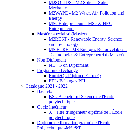
M2SOLIDS - M2 Solids - Solid
Mechanics
M2WAPE - M2 Water, Air, Pollution and
Energy
MSc Entrepreneurs - MSc X-HEC
Entrepreneurs
Mastère spécialisé (Master)
M2REST - Renewable Energy, Science
and Technology
MS ETRE - MS Energies Renouvelables :
Technologies & Entrepreneuriat (Master)
Non Diplomant
ND - Non Diplomant
Programme d'échange
EuroteQ - Diplôme EuroteQ
PEI - Echanges PEI
Catalogue 2021 - 2022
Bachelor
BS - Bachelor of Science de l'Ecole
polytechnique
Cycle Ingénieur
X - Titre d’Ingénieur diplômé de l’École
polytechnique
Diplôme de formation gradué de l'Ecole
Polytechnique -MSc&T