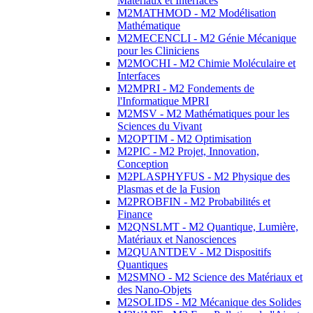
Matériaux et Interfaces
M2MATHMOD - M2 Modélisation
Mathématique
M2MECENCLI - M2 Génie Mécanique
pour les Cliniciens
M2MOCHI - M2 Chimie Moléculaire et
Interfaces
M2MPRI - M2 Fondements de
l'Informatique MPRI
M2MSV - M2 Mathématiques pour les
Sciences du Vivant
M2OPTIM - M2 Optimisation
M2PIC - M2 Projet, Innovation,
Conception
M2PLASPHYFUS - M2 Physique des
Plasmas et de la Fusion
M2PROBFIN - M2 Probabilités et
Finance
M2QNSLMT - M2 Quantique, Lumière,
Matériaux et Nanosciences
M2QUANTDEV - M2 Dispositifs
Quantiques
M2SMNO - M2 Science des Matériaux et
des Nano-Objets
M2SOLIDS - M2 Mécanique des Solides