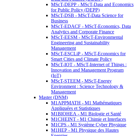
MScT-DEPP - MScT-Data and Economics
for Public Policy (DEPP)
MScT-DSB - MScT-Data Science for
Business
MScT-EDACF - MScT-Economics, Data
Analytics and Corporate Finance
MScT-EESM - MScT-Environmental
Engineering and Sustainability
Management
MScT-ESCLiP - MScT-Economics for
Smart Cities and Climate Policy
MScT-IOT - MScT-Internet of Things :
Innovation and Management Program
(IoT)
MScT-STEEM - MScT-Energy
Environment : Science Technology &
Management
Master (DNM)
M1APPMATH - M1 Mathématiques
Appliquées et Statistiques
M1BIOHEA - M1 Biologie et Santé
M1CHEINT - M1 Chimie et Interfaces
M1CPS - M1 Système Cyber Physique
M1HEP - M1 Physique des Hautes
Energies