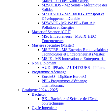
Matériaux et des Nano-Objets
M2SOLIDS - M2 Solids - Mécanique des
Solides
M2TRADD - M2 TraDD - Transport et
Développement Durable
M2WAPE - M2 WAPE - Eau, Air,
Pollution et Énergies
Master of Science (CGE)
MSc Entrepreneurs - MSc X-HEC
Entrepreneurs
Mastère spécialisé (Master)
MS ETRE - MS Energies Renouvelables :
Technologies et Entrepreneuriat (Master)
MS IE - MS Innovation et Entreprenariat
Non Diplomant
AUD_IPParis - AUDITEURS - IP Paris
Programme d'échange
EuroteQ - Diplôme EuroteQ
PEI - Programmes d'échange
internationaux
Catalogue 2024 - 2025
Bachelor
BX - Bachelor of Science de l'Ecole
polytechnique
Cycle Ingénieur