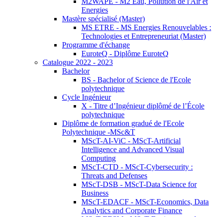
M2WAPE - M2 Eau, Pollution de l'Air et
Energies
Mastère spécialisé (Master)
MS ETRE - MS Energies Renouvelables :
Technologies et Entrepreneuriat (Master)
Programme d'échange
EuroteQ - Diplôme EuroteQ
Catalogue 2022 - 2023
Bachelor
BS - Bachelor of Science de l'Ecole
polytechnique
Cycle Ingénieur
X - Titre d’Ingénieur diplômé de l’École
polytechnique
Diplôme de formation gradué de l'Ecole
Polytechnique -MSc&T
MScT-AI-ViC - MScT-Artificial
Intelligence and Advanced Visual
Computing
MScT-CTD - MScT-Cybersecurity :
Threats and Defenses
MScT-DSB - MScT-Data Science for
Business
MScT-EDACF - MScT-Economics, Data
Analytics and Corporate Finance