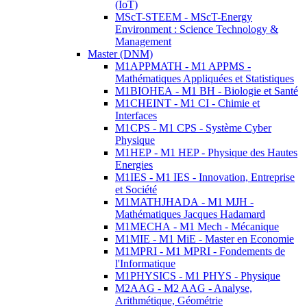
(IoT)
MScT-STEEM - MScT-Energy
Environment : Science Technology &
Management
Master (DNM)
M1APPMATH - M1 APPMS -
Mathématiques Appliquées et Statistiques
M1BIOHEA - M1 BH - Biologie et Santé
M1CHEINT - M1 CI - Chimie et
Interfaces
M1CPS - M1 CPS - Système Cyber
Physique
M1HEP - M1 HEP - Physique des Hautes
Energies
M1IES - M1 IES - Innovation, Entreprise
et Société
M1MATHJHADA - M1 MJH -
Mathématiques Jacques Hadamard
M1MECHA - M1 Mech - Mécanique
M1MIE - M1 MiE - Master en Economie
M1MPRI - M1 MPRI - Fondements de
l'Informatique
M1PHYSICS - M1 PHYS - Physique
M2AAG - M2 AAG - Analyse,
Arithmétique, Géométrie