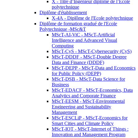
X - Titre d’Ingénieur diplômé de l’École
polytechnique
Diplôme d'établissement
X-4A - Diplôme de l'Ecole polytechnique
Diplôme de formation gradué de l'Ecole
Polytechnique -MSc&T
MScT-AI-ViC - MScT-Artificial
Intelligence and Advanced Visual
Computing
MScT-CyS - MScT-Cybersecurity (CyS)
MScT-DDDF - MScT-Double Degree
Data and Finance (DDDF)
MScT-DEPP - MScT-Data and Economics
for Public Policy (DEPP)
MScT-DSB - MScT-Data Science for
Business
MScT-EDACF - MScT-Economics, Data
Analytics and Corporate Finance
MScT-EESM - MScT-Environmental
Engineering and Sustainability
Management
MScT-ESCLiP - MScT-Economics for
Smart Cities and Climate Policy
MScT-IOT - MScT-Internet of Things :
Innovation and Management Program