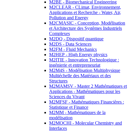
M2BE - Biomechanical Engineering
M2CLEAR - CLimat, Environnement,
Applications et Recherche - Water, Air,
Pollution and Energy
M2CMASIC - Conception, Modélisation
et Architecture des Systèmes Industriels
Complexes
M2DQ - Dispositif quantique
M2DS - Data Sciences
M2FM - Fluid Mechanics
M2HEP - High Energy physics
M2ITIE - Innovation Technologique :
ingénierie et entrepreneuriat
M2M4S - Modélisation Multiphysique
Multiéchelle des Matériaux et des
Structures
M2MAMSV - Master 2 Mathématiques et
Applications - Mathématiques pour les
Sciences du Vivant
M2MFSF - Mathématiques Financières :
Statistique et Finance
M2MM - Mathématiques de la
modélisation
M2MOCHI - Molecular Chemistry and
Interfaces