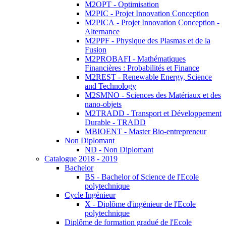
M2OPT - Optimisation
M2PIC - Projet Innovation Conception
M2PICA - Projet Innovation Conception -
Alternance
M2PPF - Physique des Plasmas et de la
Fusion
M2PROBAFI - Mathématiques
Financières : Probabilités et Finance
M2REST - Renewable Energy, Science
and Technology
M2SMNO - Sciences des Matériaux et des
nano-objets
M2TRADD - Transport et Développement
Durable - TRADD
MBIOENT - Master Bio-entrepreneur
Non Diplomant
ND - Non Diplomant
Catalogue 2018 - 2019
Bachelor
BS - Bachelor of Science de l'Ecole
polytechnique
Cycle Ingénieur
X - Diplôme d'ingénieur de l'Ecole
polytechnique
Diplôme de formation gradué de l'Ecole