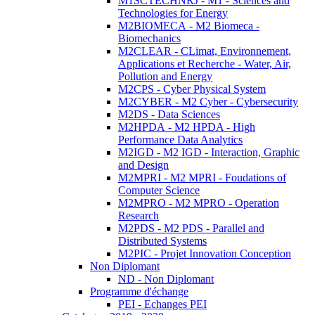
M1SCTECHNRJ - M1 - Sciences and
Technologies for Energy
M2BIOMECA - M2 Biomeca -
Biomechanics
M2CLEAR - CLimat, Environnement,
Applications et Recherche - Water, Air,
Pollution and Energy
M2CPS - Cyber Physical System
M2CYBER - M2 Cyber - Cybersecurity
M2DS - Data Sciences
M2HPDA - M2 HPDA - High
Performance Data Analytics
M2IGD - M2 IGD - Interaction, Graphic
and Design
M2MPRI - M2 MPRI - Foudations of
Computer Science
M2MPRO - M2 MPRO - Operation
Research
M2PDS - M2 PDS - Parallel and
Distributed Systems
M2PIC - Projet Innovation Conception
Non Diplomant
ND - Non Diplomant
Programme d'échange
PEI - Echanges PEI