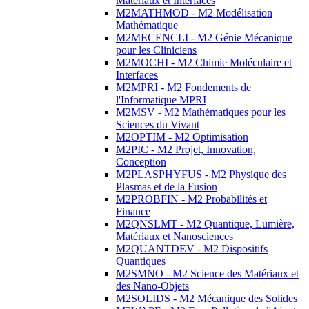
Matériaux et Interfaces
M2MATHMOD - M2 Modélisation
Mathématique
M2MECENCLI - M2 Génie Mécanique
pour les Cliniciens
M2MOCHI - M2 Chimie Moléculaire et
Interfaces
M2MPRI - M2 Fondements de
l'Informatique MPRI
M2MSV - M2 Mathématiques pour les
Sciences du Vivant
M2OPTIM - M2 Optimisation
M2PIC - M2 Projet, Innovation,
Conception
M2PLASPHYFUS - M2 Physique des
Plasmas et de la Fusion
M2PROBFIN - M2 Probabilités et
Finance
M2QNSLMT - M2 Quantique, Lumière,
Matériaux et Nanosciences
M2QUANTDEV - M2 Dispositifs
Quantiques
M2SMNO - M2 Science des Matériaux et
des Nano-Objets
M2SOLIDS - M2 Mécanique des Solides