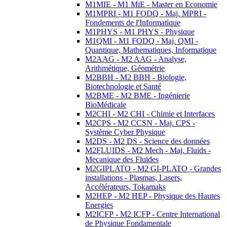
M1MIE - M1 MiE - Master en Economie
M1MPRI - M1 FODQ - Maj. MPRI -
Fondements de l'Informatique
M1PHYS - M1 PHYS - Physique
M1QMI - M1 FODQ - Maj. QMI -
Quantique, Mathematiques, Informatique
M2AAG - M2 AAG - Analyse,
Arithmétique, Géométrie
M2BBH - M2 BBH - Biologie,
Biotechnologie et Santé
M2BME - M2 BME - Ingénierie
BioMédicale
M2CHI - M2 CHI - Chimie et Interfaces
M2CPS - M2 CCSN - Maj. CPS -
Système Cyber Physique
M2DS - M2 DS - Science des données
M2FLUIDS - M2 Mech - Maj. Fluids -
Mecanique des Fluides
M2GIPLATO - M2 GI-PLATO - Grandes
installations - Plasmas, Lasers,
Accélérateurs, Tokamaks
M2HEP - M2 HEP - Physique des Hautes
Energies
M2ICFP - M2 ICFP - Centre International
de Physique Fondamentale