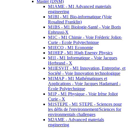
Master (DNM)
M1AME - M1 Advanced materials
engineering
M1BI - M1 Bio-informatique (Voie
Rosalind Franklin)
M1BS - M1 Biologie-Santé - Voie Boris
Ephrussi-X
M1C - M1 Chimie - Voie Fréderic Joliot-
Curie - Ecole Polytechnique
M1ECO - M1 Economie
M1HEP - M1 High Energy Physics
M1I - M1 Informatique - Voie Jacques
Herbrand - X
M1IESVIT - M1 Innovation, Entreprise, et
Société - Voie Innovation technologique
M1MAP - M1 Mathématiques et
Applications - Voie Jacques Hadamard -
École Polytechnique
M1P - M1 Physique - Voie Irène Joliot
Curie - X
M1STEPE - M1 STEPE - Sciences pour
les défis de l'environnement/Sciences for
environmentals challenges
M2AME - Advanced materials
engineering