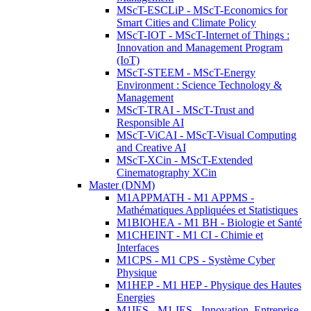
MScT-ESCLiP - MScT-Economics for
Smart Cities and Climate Policy
MScT-IOT - MScT-Internet of Things :
Innovation and Management Program
(IoT)
MScT-STEEM - MScT-Energy
Environment : Science Technology &
Management
MScT-TRAI - MScT-Trust and
Responsible AI
MScT-ViCAI - MScT-Visual Computing
and Creative AI
MScT-XCin - MScT-Extended
Cinematography XCin
Master (DNM)
M1APPMATH - M1 APPMS -
Mathématiques Appliquées et Statistiques
M1BIOHEA - M1 BH - Biologie et Santé
M1CHEINT - M1 CI - Chimie et
Interfaces
M1CPS - M1 CPS - Système Cyber
Physique
M1HEP - M1 HEP - Physique des Hautes
Energies
M1IES - M1 IES - Innovation, Entreprise