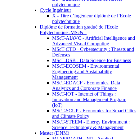
polytechnique
Cycle Ingénieur
X - Titre d’Ingénieur diplômé de l’École
polytechnique
Diplôme de formation gradué de l'Ecole
Polytechnique -MSc&T
MScT-AIAVC - Artificial Intelligence and
Advanced Visual Computing
MScT-CTD - Cybersecurity : Threats and
Defenses
MScT-DSB - Data Science for Business
MScT-ECOSEM - Environmental
Engineering and Sustainability
Management
MScT-EDACF - Economics, Data
Analytics and Corporate Finance
MScT-IOT - Internet of Things :
Innovation and Management Program
(IoT)
MScT-SCUP - Economics for Smart Cities
and Climate Policy
MScT-STEEM - Energy Environment :
Science Technology & Management
Master (DNM)
M1APPMATH - M1 - Applied