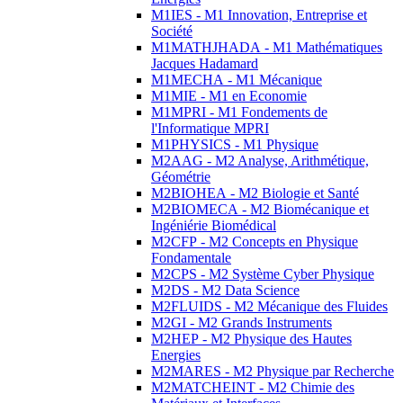
M1IES - M1 Innovation, Entreprise et
Société
M1MATHJHADA - M1 Mathématiques
Jacques Hadamard
M1MECHA - M1 Mécanique
M1MIE - M1 en Economie
M1MPRI - M1 Fondements de
l'Informatique MPRI
M1PHYSICS - M1 Physique
M2AAG - M2 Analyse, Arithmétique,
Géométrie
M2BIOHEA - M2 Biologie et Santé
M2BIOMECA - M2 Biomécanique et
Ingéniérie Biomédical
M2CFP - M2 Concepts en Physique
Fondamentale
M2CPS - M2 Système Cyber Physique
M2DS - M2 Data Science
M2FLUIDS - M2 Mécanique des Fluides
M2GI - M2 Grands Instruments
M2HEP - M2 Physique des Hautes
Energies
M2MARES - M2 Physique par Recherche
M2MATCHEINT - M2 Chimie des