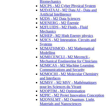
Biomechanics
M2CPS - M2 Cyber Physical System
M2DATAAI - M2 Data AI - Data and
Artificial Intelligence
M2DS - M2 Data Sciences
M2ENERG - M2 Énergie
M2FLUIDS - M2 Fluids - Fluid
Mechanics
M2HEP - M2 High Energy physics
M2ICS - M2 Integration, Circuits and
Systems
M2MATHMOD - M2 Mathematical
Modelling
M2MECENCLI - M2 Mecencli -
Mechanical Engineering for Clinicians
M2MICAS - M2 Machine Learning,
Communications and Security
M2MOCHI - M2 Molecular Chemistry
and Interfaces
M2MSV - M2 MSV - Mathématiques
pour les Sciences du Vivant
M2OPTIM - M2 Optimisation
M2PIC - M2 Projet Innovation Conception
M2QNSLMT - M2 Quantum, Light,
Materials and Nanosciences