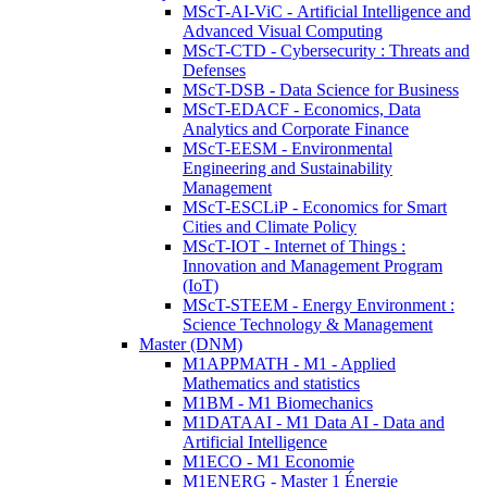
MScT-AI-ViC - Artificial Intelligence and
Advanced Visual Computing
MScT-CTD - Cybersecurity : Threats and
Defenses
MScT-DSB - Data Science for Business
MScT-EDACF - Economics, Data
Analytics and Corporate Finance
MScT-EESM - Environmental
Engineering and Sustainability
Management
MScT-ESCLiP - Economics for Smart
Cities and Climate Policy
MScT-IOT - Internet of Things :
Innovation and Management Program
(IoT)
MScT-STEEM - Energy Environment :
Science Technology & Management
Master (DNM)
M1APPMATH - M1 - Applied
Mathematics and statistics
M1BM - M1 Biomechanics
M1DATAAI - M1 Data AI - Data and
Artificial Intelligence
M1ECO - M1 Economie
M1ENERG - Master 1 Énergie