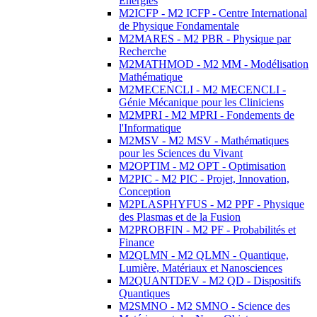
Energies
M2ICFP - M2 ICFP - Centre International
de Physique Fondamentale
M2MARES - M2 PBR - Physique par
Recherche
M2MATHMOD - M2 MM - Modélisation
Mathématique
M2MECENCLI - M2 MECENCLI -
Génie Mécanique pour les Cliniciens
M2MPRI - M2 MPRI - Fondements de
l'Informatique
M2MSV - M2 MSV - Mathématiques
pour les Sciences du Vivant
M2OPTIM - M2 OPT - Optimisation
M2PIC - M2 PIC - Projet, Innovation,
Conception
M2PLASPHYFUS - M2 PPF - Physique
des Plasmas et de la Fusion
M2PROBFIN - M2 PF - Probabilités et
Finance
M2QLMN - M2 QLMN - Quantique,
Lumière, Matériaux et Nanosciences
M2QUANTDEV - M2 QD - Dispositifs
Quantiques
M2SMNO - M2 SMNO - Science des