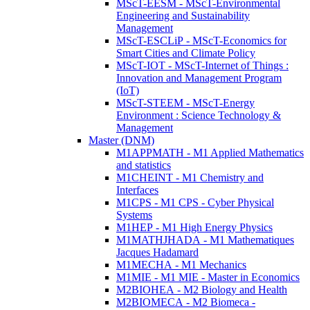
MScT-EESM - MScT-Environmental
Engineering and Sustainability
Management
MScT-ESCLiP - MScT-Economics for
Smart Cities and Climate Policy
MScT-IOT - MScT-Internet of Things :
Innovation and Management Program
(IoT)
MScT-STEEM - MScT-Energy
Environment : Science Technology &
Management
Master (DNM)
M1APPMATH - M1 Applied Mathematics
and statistics
M1CHEINT - M1 Chemistry and
Interfaces
M1CPS - M1 CPS - Cyber Physical
Systems
M1HEP - M1 High Energy Physics
M1MATHJHADA - M1 Mathematiques
Jacques Hadamard
M1MECHA - M1 Mechanics
M1MIE - M1 MIE - Master in Economics
M2BIOHEA - M2 Biology and Health
M2BIOMECA - M2 Biomeca -