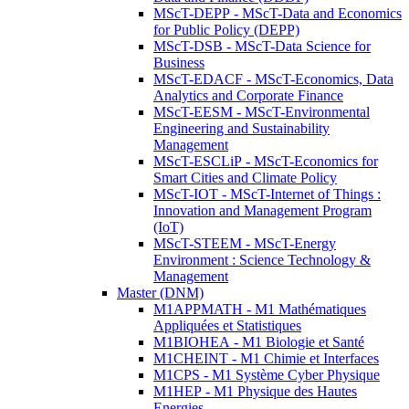
MScT-DEPP - MScT-Data and Economics
for Public Policy (DEPP)
MScT-DSB - MScT-Data Science for
Business
MScT-EDACF - MScT-Economics, Data
Analytics and Corporate Finance
MScT-EESM - MScT-Environmental
Engineering and Sustainability
Management
MScT-ESCLiP - MScT-Economics for
Smart Cities and Climate Policy
MScT-IOT - MScT-Internet of Things :
Innovation and Management Program
(IoT)
MScT-STEEM - MScT-Energy
Environment : Science Technology &
Management
Master (DNM)
M1APPMATH - M1 Mathématiques
Appliquées et Statistiques
M1BIOHEA - M1 Biologie et Santé
M1CHEINT - M1 Chimie et Interfaces
M1CPS - M1 Système Cyber Physique
M1HEP - M1 Physique des Hautes
Energies