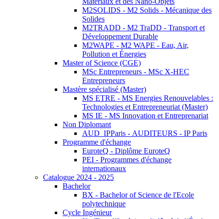
Matériaux et des Nano-Objets
M2SOLIDS - M2 Solids - Mécanique des
Solides
M2TRADD - M2 TraDD - Transport et
Développement Durable
M2WAPE - M2 WAPE - Eau, Air,
Pollution et Énergies
Master of Science (CGE)
MSc Entrepreneurs - MSc X-HEC
Entrepreneurs
Mastère spécialisé (Master)
MS ETRE - MS Energies Renouvelables :
Technologies et Entrepreneuriat (Master)
MS IE - MS Innovation et Entreprenariat
Non Diplomant
AUD_IPParis - AUDITEURS - IP Paris
Programme d'échange
EuroteQ - Diplôme EuroteQ
PEI - Programmes d'échange
internationaux
Catalogue 2024 - 2025
Bachelor
BX - Bachelor of Science de l'Ecole
polytechnique
Cycle Ingénieur