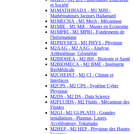
et Société
M1MATHJHADA - M1 MJH -
Mathématiques Jacques Hadamard
M1MECHA - M1 Mech - Mécanique
M1MIE - M1 MiE - Master en Economie
M1MPRI - M1 MPRI - Fondements de
l'Informatique
M1PHYSICS - M1 PHYS - Physique
M2AAG - M2 AAG - Analyse,
Arithmétique, Géométrie
M2BIOHEA - M2 BH - Biologie et Santé
M2BIOMECA - M2 BME - Ingénierie
BioMédicale
M2CHEINT - M2 CI - Chimie et
Interfaces
M2CPS - M2 CPS - Système Cyber
Physique
M2DS - M2 DS - Data Science
M2FLUIDS - M2 Fluids - Mécanique des
Fluides
M2GI - M2 GI-PLATO - Grandes
installations - Plasmas, Lasers,
Accélérateurs, Tokamaks
M2HEP - M2 HEP - Physique des Hautes