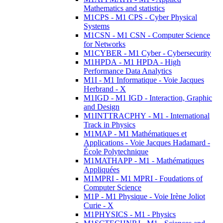
Mathematics and statistics
M1CPS - M1 CPS - Cyber Physical
Systems
M1CSN - M1 CSN - Computer Science
for Networks
M1CYBER - M1 Cyber - Cybersecurity
M1HPDA - M1 HPDA - High
Performance Data Analytics
M1I - M1 Informatique - Voie Jacques
Herbrand - X
M1IGD - M1 IGD - Interaction, Graphic
and Design
M1INTTRACPHY - M1 - International
Track in Physics
M1MAP - M1 Mathématiques et
Applications - Voie Jacques Hadamard -
École Polytechnique
M1MATHAPP - M1 - Mathématiques
Appliquées
M1MPRI - M1 MPRI - Foudations of
Computer Science
M1P - M1 Physique - Voie Irène Joliot
Curie - X
M1PHYSICS - M1 - Physics