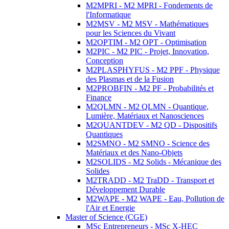
M2MPRI - M2 MPRI - Fondements de
l'Informatique
M2MSV - M2 MSV - Mathématiques
pour les Sciences du Vivant
M2OPTIM - M2 OPT - Optimisation
M2PIC - M2 PIC - Projet, Innovation,
Conception
M2PLASPHYFUS - M2 PPF - Physique
des Plasmas et de la Fusion
M2PROBFIN - M2 PF - Probabilités et
Finance
M2QLMN - M2 QLMN - Quantique,
Lumière, Matériaux et Nanosciences
M2QUANTDEV - M2 QD - Dispositifs
Quantiques
M2SMNO - M2 SMNO - Science des
Matériaux et des Nano-Objets
M2SOLIDS - M2 Solids - Mécanique des
Solides
M2TRADD - M2 TraDD - Transport et
Développement Durable
M2WAPE - M2 WAPE - Eau, Pollution de
l'Air et Energie
Master of Science (CGE)
MSc Entrepreneurs - MSc X-HEC