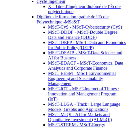
Cycle Ingénieur
X - Titre d’Ingénieur diplômé de l’École
polytechnique
Diplôme de formation gradué de l'Ecole
Polytechnique -MSc&T
MScT-CyS - MScT-Cybersecurity (CyS)
MScT-DDDF - MScT-Double Degree
Data and Finance (DDDF)
MScT-DEPP - MScT-Data and Economics
for Public Policy (DEPP)
MScT-DSAIB - MScT-Data Science and
AI for Business
MScT-EDACF - MScT-Economics, Data
Analytics and Corporate Finance
MScT-EESM - MScT-Environmental
Engineering and Sustainability
Management
MScT-IOT - MScT-Internet of Things :
Innovation and Management Program
(IoT)
MScT-LLGA - Track : Large Language
Models, Graphs and Applications
MScT-MaQI - AI for Markets and
Quantitative Investment (AI-MaQI)
MScT-STEEM - MScT-Energy