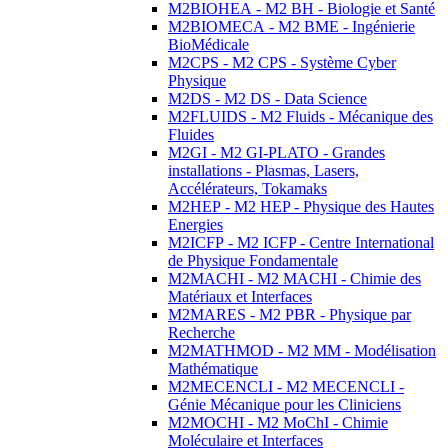
M2BIOHEA - M2 BH - Biologie et Santé
M2BIOMECA - M2 BME - Ingénierie
BioMédicale
M2CPS - M2 CPS - Système Cyber
Physique
M2DS - M2 DS - Data Science
M2FLUIDS - M2 Fluids - Mécanique des
Fluides
M2GI - M2 GI-PLATO - Grandes
installations - Plasmas, Lasers,
Accélérateurs, Tokamaks
M2HEP - M2 HEP - Physique des Hautes
Energies
M2ICFP - M2 ICFP - Centre International
de Physique Fondamentale
M2MACHI - M2 MACHI - Chimie des
Matériaux et Interfaces
M2MARES - M2 PBR - Physique par
Recherche
M2MATHMOD - M2 MM - Modélisation
Mathématique
M2MECENCLI - M2 MECENCLI -
Génie Mécanique pour les Cliniciens
M2MOCHI - M2 MoChI - Chimie
Moléculaire et Interfaces