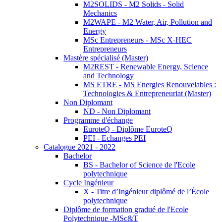
M2SOLIDS - M2 Solids - Solid
Mechanics
M2WAPE - M2 Water, Air, Pollution and
Energy
MSc Entrepreneurs - MSc X-HEC
Entrepreneurs
Mastère spécialisé (Master)
M2REST - Renewable Energy, Science
and Technology
MS ETRE - MS Energies Renouvelables :
Technologies & Entrepreneuriat (Master)
Non Diplomant
ND - Non Diplomant
Programme d'échange
EuroteQ - Diplôme EuroteQ
PEI - Echanges PEI
Catalogue 2021 - 2022
Bachelor
BS - Bachelor of Science de l'Ecole
polytechnique
Cycle Ingénieur
X - Titre d’Ingénieur diplômé de l’École
polytechnique
Diplôme de formation gradué de l'Ecole
Polytechnique -MSc&T