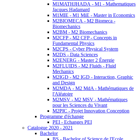
M1MATHJHADA - M1 - Mathematiques
Jacques Hadamard
M1MIE - M1 MiE - Master in Economics
M2BIOMECA - M2 Biomeca -
Biomechanics
M2BM - M2 Biomechanics
M2CFP - M2 CFP - Concepts in
Fundamental Physics
M2CPS - Cyber Physical System
M2DS - Data Sciences
M2ENERG - Master 2 Énergie
M2FLUIDS - M2 Fluids - Fluid
Mechanics
M2IGD - M2 IGD - Interaction, Graphic
and Design
M2MDA - M2 MdA - Mathématiques de
l'Aléatoire
M2MSV - M2 MSV - Mathématiques
pour les Sciences du Vivant
M2PIC - Projet Innovation Conception
Programme d'échange
PEI - Echanges PEI
Catalogue 2020 - 2021
Bachelor
BS - Bachelor of Science de l'Ecole