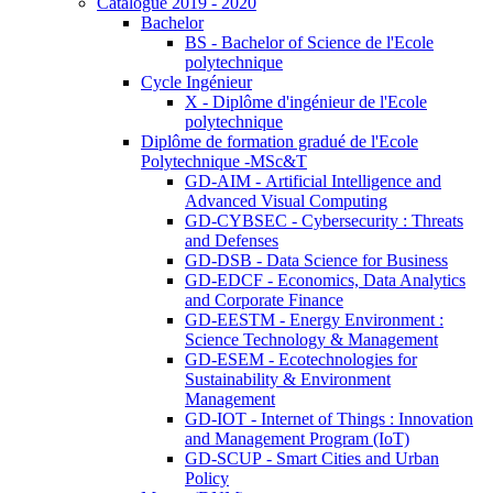
Catalogue 2019 - 2020
Bachelor
BS - Bachelor of Science de l'Ecole
polytechnique
Cycle Ingénieur
X - Diplôme d'ingénieur de l'Ecole
polytechnique
Diplôme de formation gradué de l'Ecole
Polytechnique -MSc&T
GD-AIM - Artificial Intelligence and
Advanced Visual Computing
GD-CYBSEC - Cybersecurity : Threats
and Defenses
GD-DSB - Data Science for Business
GD-EDCF - Economics, Data Analytics
and Corporate Finance
GD-EESTM - Energy Environment :
Science Technology & Management
GD-ESEM - Ecotechnologies for
Sustainability & Environment
Management
GD-IOT - Internet of Things : Innovation
and Management Program (IoT)
GD-SCUP - Smart Cities and Urban
Policy