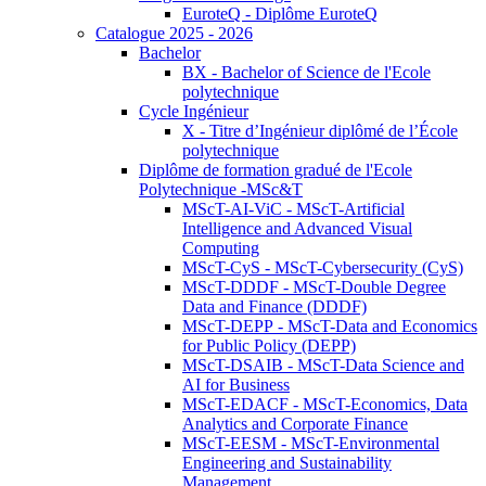
EuroteQ - Diplôme EuroteQ
Catalogue 2025 - 2026
Bachelor
BX - Bachelor of Science de l'Ecole
polytechnique
Cycle Ingénieur
X - Titre d’Ingénieur diplômé de l’École
polytechnique
Diplôme de formation gradué de l'Ecole
Polytechnique -MSc&T
MScT-AI-ViC - MScT-Artificial
Intelligence and Advanced Visual
Computing
MScT-CyS - MScT-Cybersecurity (CyS)
MScT-DDDF - MScT-Double Degree
Data and Finance (DDDF)
MScT-DEPP - MScT-Data and Economics
for Public Policy (DEPP)
MScT-DSAIB - MScT-Data Science and
AI for Business
MScT-EDACF - MScT-Economics, Data
Analytics and Corporate Finance
MScT-EESM - MScT-Environmental
Engineering and Sustainability
Management