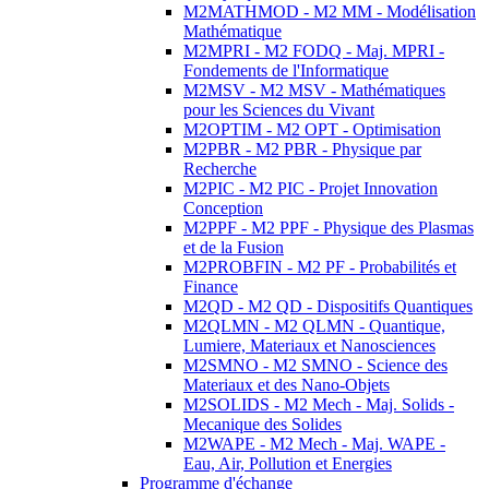
M2MATHMOD - M2 MM - Modélisation
Mathématique
M2MPRI - M2 FODQ - Maj. MPRI -
Fondements de l'Informatique
M2MSV - M2 MSV - Mathématiques
pour les Sciences du Vivant
M2OPTIM - M2 OPT - Optimisation
M2PBR - M2 PBR - Physique par
Recherche
M2PIC - M2 PIC - Projet Innovation
Conception
M2PPF - M2 PPF - Physique des Plasmas
et de la Fusion
M2PROBFIN - M2 PF - Probabilités et
Finance
M2QD - M2 QD - Dispositifs Quantiques
M2QLMN - M2 QLMN - Quantique,
Lumiere, Materiaux et Nanosciences
M2SMNO - M2 SMNO - Science des
Materiaux et des Nano-Objets
M2SOLIDS - M2 Mech - Maj. Solids -
Mecanique des Solides
M2WAPE - M2 Mech - Maj. WAPE -
Eau, Air, Pollution et Energies
Programme d'échange