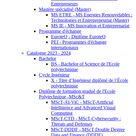
Entrepreneurs
Mastère spécialisé (Master)
MS ETRE - MS Energies Renouvelables :
Technologies et Entrepreneuriat (Master)
MS IE - MS Innovation et Entreprenariat
Programme d'échange
EuroteQ - Diplôme EuroteQ
PEI - Programmes d'échange
internationaux
Catalogue 2023 - 2024
Bachelor
BS - Bachelor of Science de l'Ecole
polytechnique
Cycle Ingénieur
X - Titre d’Ingénieur diplômé de l’École
polytechnique
Diplôme de formation gradué de l'Ecole
Polytechnique -MSc&T
MScT-AI-ViC - MScT-Artificial
Intelligence and Advanced Visual
Computing
MScT-CTD - MScT-Cybersecurity :
Threats and Defenses
MScT-DDDF - MScT-Double Degree
Data and Finance (DDDF)