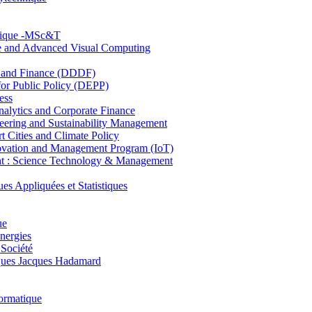
hnique -MSc&T
ce and Advanced Visual Computing
and Finance (DDDF)
r Public Policy (DEPP)
ess
ytics and Corporate Finance
ring and Sustainability Management
Cities and Climate Policy
ovation and Management Program (IoT)
: Science Technology & Management
ppliquées et Statistiques
ue
nergies
 Société
es Jacques Hadamard
ormatique