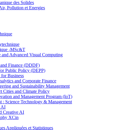
nique des Solides
, Pollution et Energies
chnique
lytechnique
hnique -MSc&T
ce and Advanced Visual Computing
and Finance (DDDF)
r Public Policy (DEPP)
for Business
ytics and Corporate Finance
ring and Sustainability Management
Cities and Climate Policy
ovation and Management Program (IoT)
: Science Technology & Management
 AI
 Creative AI
aphy XCin
ppliquées et Statistiques