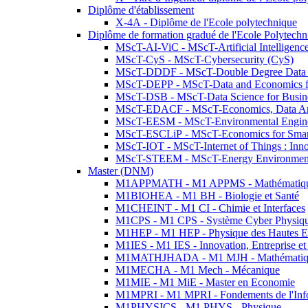
Diplôme d'établissement
X-4A - Diplôme de l'Ecole polytechnique
Diplôme de formation gradué de l'Ecole Polytec
MScT-AI-ViC - MScT-Artificial Intelligen
MScT-CyS - MScT-Cybersecurity (CyS)
MScT-DDDF - MScT-Double Degree Data 
MScT-DEPP - MScT-Data and Economics fo
MScT-DSB - MScT-Data Science for Busin
MScT-EDACF - MScT-Economics, Data Anal
MScT-EESM - MScT-Environmental Enginee
MScT-ESCLiP - MScT-Economics for Smart 
MScT-IOT - MScT-Internet of Things : Inn
MScT-STEEM - MScT-Energy Environment 
Master (DNM)
M1APPMATH - M1 APPMS - Mathématiques A
M1BIOHEA - M1 BH - Biologie et Santé
M1CHEINT - M1 CI - Chimie et Interfaces
M1CPS - M1 CPS - Système Cyber Physiq
M1HEP - M1 HEP - Physique des Hautes E
M1IES - M1 IES - Innovation, Entreprise et
M1MATHJHADA - M1 MJH - Mathématiqu
M1MECHA - M1 Mech - Mécanique
M1MIE - M1 MiE - Master en Economie
M1MPRI - M1 MPRI - Fondements de l'Inf
M1PHYSICS - M1 PHYS - Physique