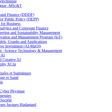
lytechnique
hnique -MSc&T
and Finance (DDDF)
r Public Policy (DEPP)
for Business
ytics and Corporate Finance
ring and Sustainability Management
ovation and Management Program (IoT)
ls, Graphs and Applications
ive Investment (AI-MaQI)
: Science Technology & Management
 AI
 Creative AI
aphy XCin
es et Statistiques
ie et Santé
le
Cyber Physique
nergies
 Société
es Jacques Hadamard