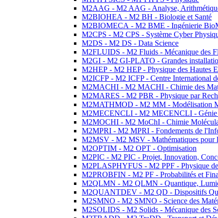
M2AAG - M2 AAG - Analyse, Arithmétique
M2BIOHEA - M2 BH - Biologie et Santé
M2BIOMECA - M2 BME - Ingénierie BioM
M2CPS - M2 CPS - Système Cyber Physiq
M2DS - M2 DS - Data Science
M2FLUIDS - M2 Fluids - Mécanique des Fl
M2GI - M2 GI-PLATO - Grandes installation
M2HEP - M2 HEP - Physique des Hautes E
M2ICFP - M2 ICFP - Centre International 
M2MACHI - M2 MACHI - Chimie des Matéri
M2MARES - M2 PBR - Physique par Rech
M2MATHMOD - M2 MM - Modélisation M
M2MECENCLI - M2 MECENCLI - Génie Méc
M2MOCHI - M2 MoChI - Chimie Moléculaire
M2MPRI - M2 MPRI - Fondements de l'Inf
M2MSV - M2 MSV - Mathématiques pour le
M2OPTIM - M2 OPT - Optimisation
M2PIC - M2 PIC - Projet, Innovation, Conc
M2PLASPHYFUS - M2 PPF - Physique des P
M2PROBFIN - M2 PF - Probabilités et Fin
M2QLMN - M2 QLMN - Quantique, Lumière
M2QUANTDEV - M2 QD - Dispositifs Qua
M2SMNO - M2 SMNO - Science des Matéri
M2SOLIDS - M2 Solids - Mécanique des So