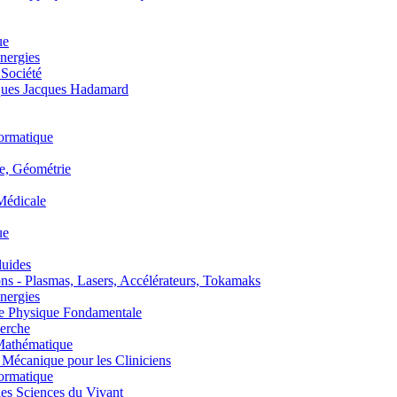
ue
nergies
 Société
es Jacques Hadamard
ormatique
, Géométrie
édicale
ue
uides
s - Plasmas, Lasers, Accélérateurs, Tokamaks
nergies
de Physique Fondamentale
erche
athématique
anique pour les Cliniciens
ormatique
s Sciences du Vivant