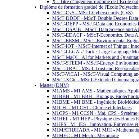
X - Titre d’Ingénieur diplômé de l’École po
Diplôme de formation gradué de l'Ecole Polytec
MScT-CyS - MScT-Cybersecurity (CyS)
MScT-DDDF - MScT-Double Degree Data 
MScT-DEPP - MScT-Data and Economics fo
MScT-DSAIB - MScT-Data Science and AI 
MScT-EDACF - MScT-Economics, Data Anal
MScT-EESM - MScT-Environmental Enginee
MScT-IOT - MScT-Internet of Things : Inn
MScT-LLGA - Track : Large Language Mode
MScT-MaQI - AI for Markets and Quantitat
MScT-STEEM - MScT-Energy Environment 
MScT-TRAI - MScT-Trust and Responsible
MScT-ViCAI - MScT-Visual Computing and
MScT-XCin - MScT-Extended Cinematogr
Master (DNM)
M1AMS - M1 AMS - Mathématiques Appliqué
M1BBH - M1 BBH - Biologie, Biotechnolog
M1BME - M1 BME - Ingénierie BioMédica
M1CHI - M1 CHI - Chimie et Interfaces
M1CPS - M1 CCSN - Maj. CPS - Système 
M1HEP - M1 HEP - Physique des Hautes E
M1IES - M1 IES - Innovation, Entreprise et
M1MATHJHADA - M1 MJH - Mathematiqu
M1MEC - M1 Mech - Mecanique