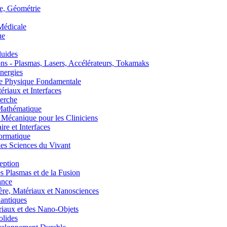
, Géométrie
édicale
ue
uides
s - Plasmas, Lasers, Accélérateurs, Tokamaks
nergies
de Physique Fondamentale
aux et Interfaces
erche
athématique
anique pour les Cliniciens
 et Interfaces
ormatique
s Sciences du Vivant
eption
lasmas et de la Fusion
ance
, Matériaux et Nanosciences
ntiques
aux et des Nano-Objets
lides