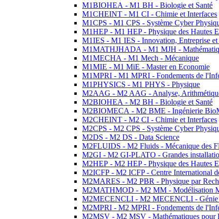
M1BIOHEA - M1 BH - Biologie et Santé
M1CHEINT - M1 CI - Chimie et Interfaces
M1CPS - M1 CPS - Système Cyber Physiq
M1HEP - M1 HEP - Physique des Hautes E
M1IES - M1 IES - Innovation, Entreprise et
M1MATHJHADA - M1 MJH - Mathématiqu
M1MECHA - M1 Mech - Mécanique
M1MIE - M1 MiE - Master en Economie
M1MPRI - M1 MPRI - Fondements de l'Inf
M1PHYSICS - M1 PHYS - Physique
M2AAG - M2 AAG - Analyse, Arithmétique
M2BIOHEA - M2 BH - Biologie et Santé
M2BIOMECA - M2 BME - Ingénierie BioM
M2CHEINT - M2 CI - Chimie et Interfaces
M2CPS - M2 CPS - Système Cyber Physiq
M2DS - M2 DS - Data Science
M2FLUIDS - M2 Fluids - Mécanique des Fl
M2GI - M2 GI-PLATO - Grandes installation
M2HEP - M2 HEP - Physique des Hautes E
M2ICFP - M2 ICFP - Centre International 
M2MARES - M2 PBR - Physique par Rech
M2MATHMOD - M2 MM - Modélisation M
M2MECENCLI - M2 MECENCLI - Génie Méc
M2MPRI - M2 MPRI - Fondements de l'Inf
M2MSV - M2 MSV - Mathématiques pour le