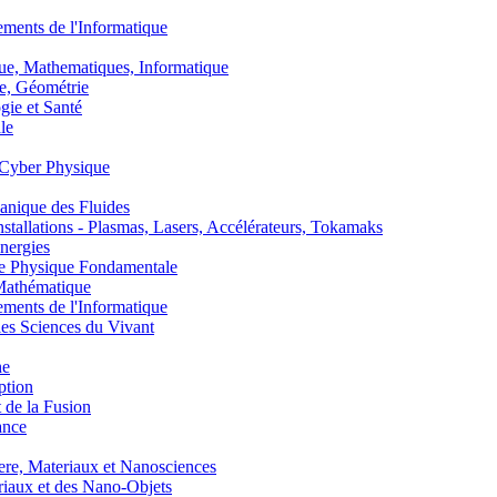
nts de l'Informatique
, Mathematiques, Informatique
, Géométrie
ie et Santé
le
Cyber Physique
nique des Fluides
lations - Plasmas, Lasers, Accélérateurs, Tokamaks
nergies
de Physique Fondamentale
athématique
nts de l'Informatique
s Sciences du Vivant
he
ption
 de la Fusion
ance
, Materiaux et Nanosciences
aux et des Nano-Objets