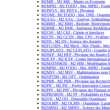
M1MIE - M1 MiE - Master en Economie
M1MPRI - M1 FODQ - Maj. MPRI - Fondeme
M1PHYS - M1 PHYS - Physique
M1QMI - M1 FODQ - Maj. QMI - Quantique
M2AAG - M2 AAG - Analyse, Arithmétique
M2BBH - M2 BBH - Biologie, Biotechnolog
M2BME - M2 BME - Ingénierie BioMédica
M2CHI - M2 CHI - Chimie et Interfaces
M2CPS - M2 CCSN - Maj. CPS - Système 
M2DS - M2 DS - Science des données
M2FLUIDS - M2 Mech - Maj. Fluids - Meca
M2GIPLATO - M2 GI-PLATO - Grandes instal
M2HEP - M2 HEP - Physique des Hautes E
M2ICFP - M2 ICFP - Centre International 
M2MATHMOD - M2 MM - Modélisation M
M2MPRI - M2 FODQ - Maj. MPRI - Fondeme
M2MSV - M2 MSV - Mathématiques pour le
M2OPTIM - M2 OPT - Optimisation
M2PBR - M2 PBR - Physique par Recherc
M2PIC - M2 PIC - Projet Innovation Conce
M2PPF - M2 PPF - Physique des Plasmas et
M2PROBFIN - M2 PF - Probabilités et Fin
M2QD - M2 QD - Dispositifs Quantiques
M2QLMN - M2 QLMN - Quantique, Lumiere
M2SMNO - M2 SMNO - Science des Materi