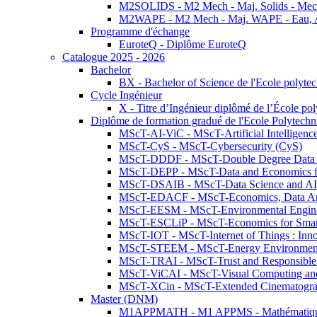
M2SOLIDS - M2 Mech - Maj. Solids - Meca
M2WAPE - M2 Mech - Maj. WAPE - Eau, Air
Programme d'échange
EuroteQ - Diplôme EuroteQ
Catalogue 2025 - 2026
Bachelor
BX - Bachelor of Science de l'Ecole polyte
Cycle Ingénieur
X - Titre d’Ingénieur diplômé de l’École po
Diplôme de formation gradué de l'Ecole Polytec
MScT-AI-ViC - MScT-Artificial Intelligen
MScT-CyS - MScT-Cybersecurity (CyS)
MScT-DDDF - MScT-Double Degree Data 
MScT-DEPP - MScT-Data and Economics fo
MScT-DSAIB - MScT-Data Science and AI 
MScT-EDACF - MScT-Economics, Data Anal
MScT-EESM - MScT-Environmental Enginee
MScT-ESCLiP - MScT-Economics for Smart 
MScT-IOT - MScT-Internet of Things : Inn
MScT-STEEM - MScT-Energy Environment 
MScT-TRAI - MScT-Trust and Responsible
MScT-ViCAI - MScT-Visual Computing and
MScT-XCin - MScT-Extended Cinematogr
Master (DNM)
M1APPMATH - M1 APPMS - Mathématiques A