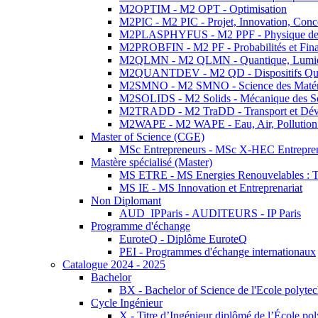
M2OPTIM - M2 OPT - Optimisation
M2PIC - M2 PIC - Projet, Innovation, Conc
M2PLASPHYFUS - M2 PPF - Physique des P
M2PROBFIN - M2 PF - Probabilités et Fin
M2QLMN - M2 QLMN - Quantique, Lumière
M2QUANTDEV - M2 QD - Dispositifs Qua
M2SMNO - M2 SMNO - Science des Matéri
M2SOLIDS - M2 Solids - Mécanique des So
M2TRADD - M2 TraDD - Transport et Dév
M2WAPE - M2 WAPE - Eau, Air, Pollution 
Master of Science (CGE)
MSc Entrepreneurs - MSc X-HEC Entrepre
Mastère spécialisé (Master)
MS ETRE - MS Energies Renouvelables : Tec
MS IE - MS Innovation et Entreprenariat
Non Diplomant
AUD_IPParis - AUDITEURS - IP Paris
Programme d'échange
EuroteQ - Diplôme EuroteQ
PEI - Programmes d'échange internationaux
Catalogue 2024 - 2025
Bachelor
BX - Bachelor of Science de l'Ecole polyte
Cycle Ingénieur
X - Titre d’Ingénieur diplômé de l’École po