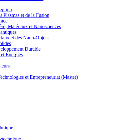
eption
lasmas et de la Fusion
ance
, Matériaux et Nanosciences
ntiques
aux et des Nano-Objets
lides
eloppement Durable
et Énergies
neurs
hnologies et Entrepreneuriat (Master)
chnique
lytechnique