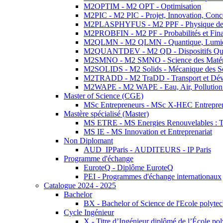
M2OPTIM - M2 OPT - Optimisation
M2PIC - M2 PIC - Projet, Innovation, Conc
M2PLASPHYFUS - M2 PPF - Physique des P
M2PROBFIN - M2 PF - Probabilités et Fin
M2QLMN - M2 QLMN - Quantique, Lumière
M2QUANTDEV - M2 QD - Dispositifs Qua
M2SMNO - M2 SMNO - Science des Matéri
M2SOLIDS - M2 Solids - Mécanique des So
M2TRADD - M2 TraDD - Transport et Dév
M2WAPE - M2 WAPE - Eau, Air, Pollution 
Master of Science (CGE)
MSc Entrepreneurs - MSc X-HEC Entrepre
Mastère spécialisé (Master)
MS ETRE - MS Energies Renouvelables : Tec
MS IE - MS Innovation et Entreprenariat
Non Diplomant
AUD_IPParis - AUDITEURS - IP Paris
Programme d'échange
EuroteQ - Diplôme EuroteQ
PEI - Programmes d'échange internationaux
Catalogue 2024 - 2025
Bachelor
BX - Bachelor of Science de l'Ecole polyte
Cycle Ingénieur
X - Titre d’Ingénieur diplômé de l’École po