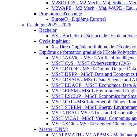
M2SOLIDS - M2 Mech - Maj. Solids - Meca
M2WAPE - M2 Mech - Maj. WAPE - Eau, Air
Programme d'échange
EuroteQ - Diplôme EuroteQ
Catalogue 2025 - 2026
Bachelor
BX - Bachelor of Science de l'Ecole polyte
Cycle Ingénieur
X - Titre d’Ingénieur diplômé de l’École po
Diplôme de formation gradué de l'Ecole Polytec
MScT-AI-ViC - MScT-Artificial Intelligen
MScT-CyS - MScT-Cybersecurity (CyS)
MScT-DDDF - MScT-Double Degree Data 
MScT-DEPP - MScT-Data and Economics fo
MScT-DSAIB - MScT-Data Science and AI 
MScT-EDACF - MScT-Economics, Data Anal
MScT-EESM - MScT-Environmental Enginee
MScT-ESCLiP - MScT-Economics for Smart 
MScT-IOT - MScT-Internet of Things : Inn
MScT-STEEM - MScT-Energy Environment 
MScT-TRAI - MScT-Trust and Responsible
MScT-ViCAI - MScT-Visual Computing and
MScT-XCin - MScT-Extended Cinematogr
Master (DNM)
M1APPMATH - M1 APPMS - Mathématiques A