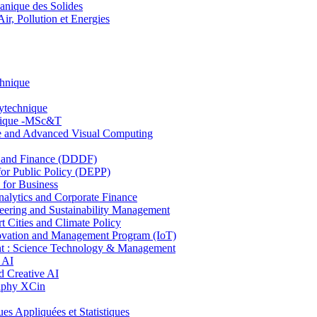
nique des Solides
, Pollution et Energies
chnique
lytechnique
hnique -MSc&T
ce and Advanced Visual Computing
and Finance (DDDF)
r Public Policy (DEPP)
for Business
ytics and Corporate Finance
ring and Sustainability Management
Cities and Climate Policy
ovation and Management Program (IoT)
: Science Technology & Management
 AI
 Creative AI
aphy XCin
ppliquées et Statistiques