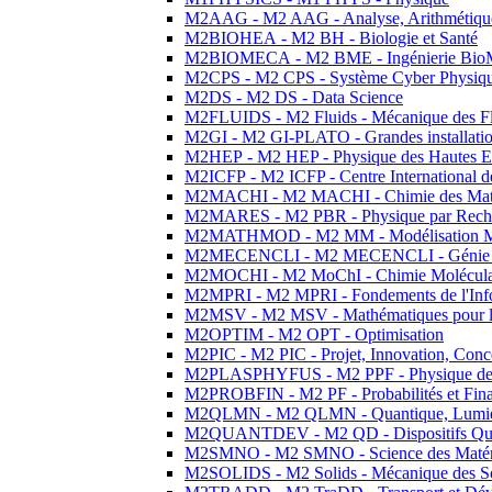
M2AAG - M2 AAG - Analyse, Arithmétique
M2BIOHEA - M2 BH - Biologie et Santé
M2BIOMECA - M2 BME - Ingénierie BioM
M2CPS - M2 CPS - Système Cyber Physiq
M2DS - M2 DS - Data Science
M2FLUIDS - M2 Fluids - Mécanique des Fl
M2GI - M2 GI-PLATO - Grandes installation
M2HEP - M2 HEP - Physique des Hautes E
M2ICFP - M2 ICFP - Centre International 
M2MACHI - M2 MACHI - Chimie des Matéri
M2MARES - M2 PBR - Physique par Rech
M2MATHMOD - M2 MM - Modélisation M
M2MECENCLI - M2 MECENCLI - Génie Méc
M2MOCHI - M2 MoChI - Chimie Moléculaire
M2MPRI - M2 MPRI - Fondements de l'Inf
M2MSV - M2 MSV - Mathématiques pour le
M2OPTIM - M2 OPT - Optimisation
M2PIC - M2 PIC - Projet, Innovation, Conc
M2PLASPHYFUS - M2 PPF - Physique des P
M2PROBFIN - M2 PF - Probabilités et Fin
M2QLMN - M2 QLMN - Quantique, Lumière
M2QUANTDEV - M2 QD - Dispositifs Qua
M2SMNO - M2 SMNO - Science des Matéri
M2SOLIDS - M2 Solids - Mécanique des So