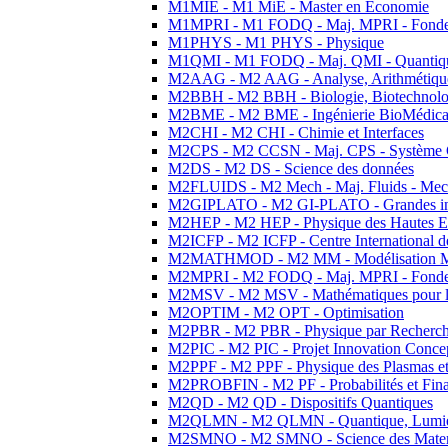
M1MIE - M1 MiE - Master en Economie
M1MPRI - M1 FODQ - Maj. MPRI - Fondeme
M1PHYS - M1 PHYS - Physique
M1QMI - M1 FODQ - Maj. QMI - Quantique
M2AAG - M2 AAG - Analyse, Arithmétique
M2BBH - M2 BBH - Biologie, Biotechnolog
M2BME - M2 BME - Ingénierie BioMédica
M2CHI - M2 CHI - Chimie et Interfaces
M2CPS - M2 CCSN - Maj. CPS - Système 
M2DS - M2 DS - Science des données
M2FLUIDS - M2 Mech - Maj. Fluids - Meca
M2GIPLATO - M2 GI-PLATO - Grandes instal
M2HEP - M2 HEP - Physique des Hautes E
M2ICFP - M2 ICFP - Centre International 
M2MATHMOD - M2 MM - Modélisation M
M2MPRI - M2 FODQ - Maj. MPRI - Fondeme
M2MSV - M2 MSV - Mathématiques pour le
M2OPTIM - M2 OPT - Optimisation
M2PBR - M2 PBR - Physique par Recherc
M2PIC - M2 PIC - Projet Innovation Conce
M2PPF - M2 PPF - Physique des Plasmas et
M2PROBFIN - M2 PF - Probabilités et Fin
M2QD - M2 QD - Dispositifs Quantiques
M2QLMN - M2 QLMN - Quantique, Lumiere
M2SMNO - M2 SMNO - Science des Materi