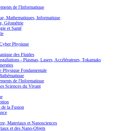
nts de l'Informatique
, Mathematiques, Informatique
, Géométrie
ie et Santé
le
Cyber Physique
nique des Fluides
lations - Plasmas, Lasers, Accélérateurs, Tokamaks
nergies
de Physique Fondamentale
athématique
nts de l'Informatique
s Sciences du Vivant
he
ption
 de la Fusion
ance
, Materiaux et Nanosciences
aux et des Nano-Objets