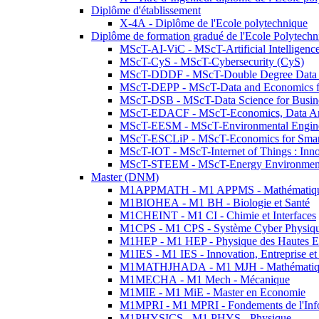
Diplôme d'établissement
X-4A - Diplôme de l'Ecole polytechnique
Diplôme de formation gradué de l'Ecole Polytec
MScT-AI-ViC - MScT-Artificial Intelligen
MScT-CyS - MScT-Cybersecurity (CyS)
MScT-DDDF - MScT-Double Degree Data 
MScT-DEPP - MScT-Data and Economics fo
MScT-DSB - MScT-Data Science for Busin
MScT-EDACF - MScT-Economics, Data Anal
MScT-EESM - MScT-Environmental Enginee
MScT-ESCLiP - MScT-Economics for Smart 
MScT-IOT - MScT-Internet of Things : Inn
MScT-STEEM - MScT-Energy Environment 
Master (DNM)
M1APPMATH - M1 APPMS - Mathématiques A
M1BIOHEA - M1 BH - Biologie et Santé
M1CHEINT - M1 CI - Chimie et Interfaces
M1CPS - M1 CPS - Système Cyber Physiq
M1HEP - M1 HEP - Physique des Hautes E
M1IES - M1 IES - Innovation, Entreprise et
M1MATHJHADA - M1 MJH - Mathématiqu
M1MECHA - M1 Mech - Mécanique
M1MIE - M1 MiE - Master en Economie
M1MPRI - M1 MPRI - Fondements de l'Inf
M1PHYSICS - M1 PHYS - Physique