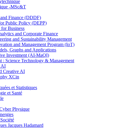
lytechnique
hnique -MSc&T
and Finance (DDDF)
r Public Policy (DEPP)
for Business
ytics and Corporate Finance
ring and Sustainability Management
ovation and Management Program (IoT)
ls, Graphs and Applications
ive Investment (AI-MaQI)
: Science Technology & Management
 AI
 Creative AI
aphy XCin
es et Statistiques
ie et Santé
le
Cyber Physique
nergies
 Société
es Jacques Hadamard