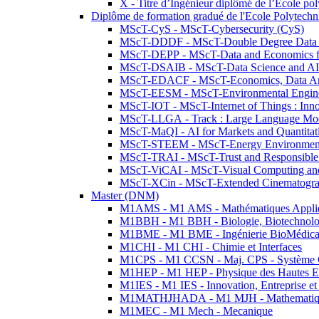
X - Titre d’Ingénieur diplômé de l’École po
Diplôme de formation gradué de l'Ecole Polytec
MScT-CyS - MScT-Cybersecurity (CyS)
MScT-DDDF - MScT-Double Degree Data 
MScT-DEPP - MScT-Data and Economics fo
MScT-DSAIB - MScT-Data Science and AI 
MScT-EDACF - MScT-Economics, Data Anal
MScT-EESM - MScT-Environmental Enginee
MScT-IOT - MScT-Internet of Things : Inn
MScT-LLGA - Track : Large Language Mode
MScT-MaQI - AI for Markets and Quantitat
MScT-STEEM - MScT-Energy Environment 
MScT-TRAI - MScT-Trust and Responsible
MScT-ViCAI - MScT-Visual Computing and
MScT-XCin - MScT-Extended Cinematogr
Master (DNM)
M1AMS - M1 AMS - Mathématiques Appliqué
M1BBH - M1 BBH - Biologie, Biotechnolog
M1BME - M1 BME - Ingénierie BioMédica
M1CHI - M1 CHI - Chimie et Interfaces
M1CPS - M1 CCSN - Maj. CPS - Système 
M1HEP - M1 HEP - Physique des Hautes E
M1IES - M1 IES - Innovation, Entreprise et
M1MATHJHADA - M1 MJH - Mathematiqu
M1MEC - M1 Mech - Mecanique