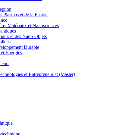
eption
lasmas et de la Fusion
ance
, Matériaux et Nanosciences
ntiques
aux et des Nano-Objets
lides
eloppement Durable
et Énergies
neurs
hnologies et Entrepreneuriat (Master)
chnique
lytechnique