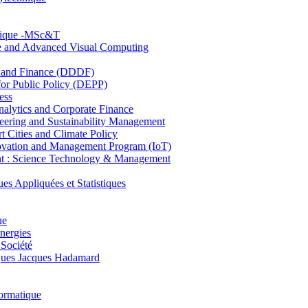
hnique -MSc&T
ce and Advanced Visual Computing
and Finance (DDDF)
r Public Policy (DEPP)
ess
ytics and Corporate Finance
ring and Sustainability Management
Cities and Climate Policy
ovation and Management Program (IoT)
: Science Technology & Management
ppliquées et Statistiques
ue
nergies
 Société
es Jacques Hadamard
ormatique