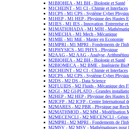
M1BIOHEA - M1 BH - Biologie et Santé
M1CHEINT - M1 CI - Chimie et Interfaces
M1CPS - M1 CPS - Système Cyber Physiq
M1HEP - M1 HEP - Physique des Hautes E
M1IES - M1 IES - Innovation, Entreprise et
M1MATHJHADA - M1 MJH - Mathématiqu
M1MECHA - M1 Mech - Mécanique
M1MIE - M1 MiE - Master en Economie
M1MPRI - M1 MPRI - Fondements de l'Inf
M1PHYSICS - M1 PHYS - Physique
M2AAG - M2 AAG - Analyse, Arithmétique
M2BIOHEA - M2 BH - Biologie et Santé
M2BIOMECA - M2 BME - Ingénierie BioM
M2CHEINT - M2 CI - Chimie et Interfaces
M2CPS - M2 CPS - Système Cyber Physiq
M2DS - M2 DS - Data Science
M2FLUIDS - M2 Fluids - Mécanique des Fl
M2GI - M2 GI-PLATO - Grandes installation
M2HEP - M2 HEP - Physique des Hautes E
M2ICFP - M2 ICFP - Centre International 
M2MARES - M2 PBR - Physique par Rech
M2MATHMOD - M2 MM - Modélisation M
M2MECENCLI - M2 MECENCLI - Génie Méc
M2MPRI - M2 MPRI - Fondements de l'Inf
M2MSV - M2 MSV - Mathématiques pour le