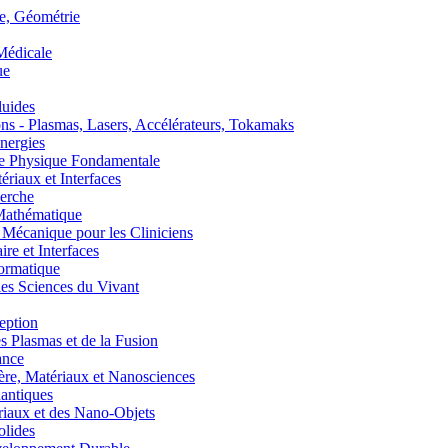
, Géométrie
édicale
ue
uides
s - Plasmas, Lasers, Accélérateurs, Tokamaks
nergies
de Physique Fondamentale
aux et Interfaces
erche
athématique
anique pour les Cliniciens
 et Interfaces
ormatique
s Sciences du Vivant
eption
lasmas et de la Fusion
ance
, Matériaux et Nanosciences
ntiques
aux et des Nano-Objets
lides