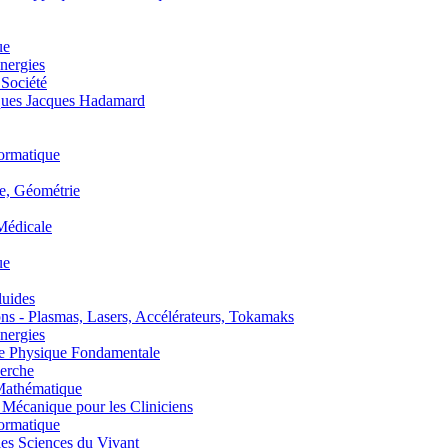
ue
nergies
 Société
es Jacques Hadamard
ormatique
, Géométrie
édicale
ue
uides
s - Plasmas, Lasers, Accélérateurs, Tokamaks
nergies
de Physique Fondamentale
erche
athématique
anique pour les Cliniciens
ormatique
s Sciences du Vivant