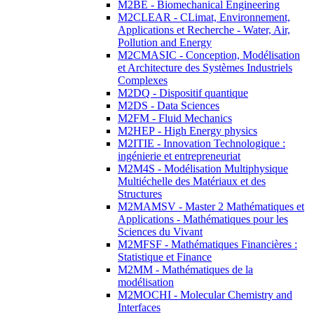
M2BE - Biomechanical Engineering
M2CLEAR - CLimat, Environnement,
Applications et Recherche - Water, Air,
Pollution and Energy
M2CMASIC - Conception, Modélisation
et Architecture des Systèmes Industriels
Complexes
M2DQ - Dispositif quantique
M2DS - Data Sciences
M2FM - Fluid Mechanics
M2HEP - High Energy physics
M2ITIE - Innovation Technologique :
ingénierie et entrepreneuriat
M2M4S - Modélisation Multiphysique
Multiéchelle des Matériaux et des
Structures
M2MAMSV - Master 2 Mathématiques et
Applications - Mathématiques pour les
Sciences du Vivant
M2MFSF - Mathématiques Financières :
Statistique et Finance
M2MM - Mathématiques de la
modélisation
M2MOCHI - Molecular Chemistry and
Interfaces