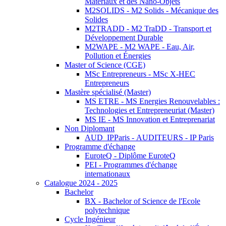
Matériaux et des Nano-Objets
M2SOLIDS - M2 Solids - Mécanique des
Solides
M2TRADD - M2 TraDD - Transport et
Développement Durable
M2WAPE - M2 WAPE - Eau, Air,
Pollution et Énergies
Master of Science (CGE)
MSc Entrepreneurs - MSc X-HEC
Entrepreneurs
Mastère spécialisé (Master)
MS ETRE - MS Energies Renouvelables :
Technologies et Entrepreneuriat (Master)
MS IE - MS Innovation et Entreprenariat
Non Diplomant
AUD_IPParis - AUDITEURS - IP Paris
Programme d'échange
EuroteQ - Diplôme EuroteQ
PEI - Programmes d'échange
internationaux
Catalogue 2024 - 2025
Bachelor
BX - Bachelor of Science de l'Ecole
polytechnique
Cycle Ingénieur