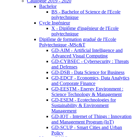
Catalogue 2019 - 2020
Bachelor
BS - Bachelor of Science de l'Ecole
polytechnique
Cycle Ingénieur
X - Diplôme d'ingénieur de l'Ecole
polytechnique
Diplôme de formation gradué de l'Ecole
Polytechnique -MSc&T
GD-AIM - Artificial Intelligence and
Advanced Visual Computing
GD-CYBSEC - Cybersecurity : Threats
and Defenses
GD-DSB - Data Science for Business
GD-EDCF - Economics, Data Analytics
and Corporate Finance
GD-EESTM - Energy Environment :
Science Technology & Management
GD-ESEM - Ecotechnologies for
Sustainability & Environment
Management
GD-IOT - Internet of Things : Innovation
and Management Program (IoT)
GD-SCUP - Smart Cities and Urban
Policy