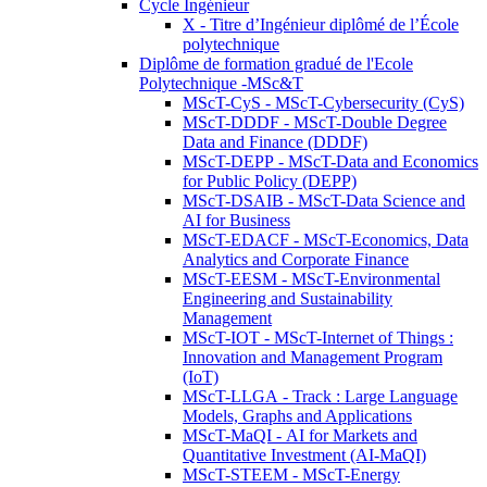
Cycle Ingénieur
X - Titre d’Ingénieur diplômé de l’École
polytechnique
Diplôme de formation gradué de l'Ecole
Polytechnique -MSc&T
MScT-CyS - MScT-Cybersecurity (CyS)
MScT-DDDF - MScT-Double Degree
Data and Finance (DDDF)
MScT-DEPP - MScT-Data and Economics
for Public Policy (DEPP)
MScT-DSAIB - MScT-Data Science and
AI for Business
MScT-EDACF - MScT-Economics, Data
Analytics and Corporate Finance
MScT-EESM - MScT-Environmental
Engineering and Sustainability
Management
MScT-IOT - MScT-Internet of Things :
Innovation and Management Program
(IoT)
MScT-LLGA - Track : Large Language
Models, Graphs and Applications
MScT-MaQI - AI for Markets and
Quantitative Investment (AI-MaQI)
MScT-STEEM - MScT-Energy