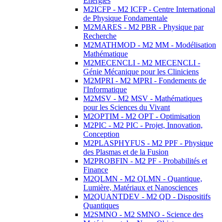
Energies
M2ICFP - M2 ICFP - Centre International
de Physique Fondamentale
M2MARES - M2 PBR - Physique par
Recherche
M2MATHMOD - M2 MM - Modélisation
Mathématique
M2MECENCLI - M2 MECENCLI -
Génie Mécanique pour les Cliniciens
M2MPRI - M2 MPRI - Fondements de
l'Informatique
M2MSV - M2 MSV - Mathématiques
pour les Sciences du Vivant
M2OPTIM - M2 OPT - Optimisation
M2PIC - M2 PIC - Projet, Innovation,
Conception
M2PLASPHYFUS - M2 PPF - Physique
des Plasmas et de la Fusion
M2PROBFIN - M2 PF - Probabilités et
Finance
M2QLMN - M2 QLMN - Quantique,
Lumière, Matériaux et Nanosciences
M2QUANTDEV - M2 QD - Dispositifs
Quantiques
M2SMNO - M2 SMNO - Science des