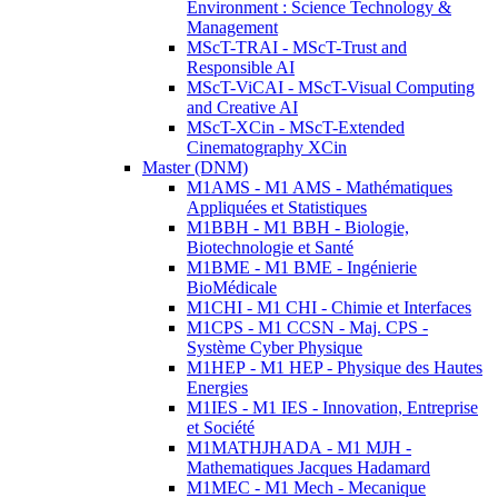
Environment : Science Technology &
Management
MScT-TRAI - MScT-Trust and
Responsible AI
MScT-ViCAI - MScT-Visual Computing
and Creative AI
MScT-XCin - MScT-Extended
Cinematography XCin
Master (DNM)
M1AMS - M1 AMS - Mathématiques
Appliquées et Statistiques
M1BBH - M1 BBH - Biologie,
Biotechnologie et Santé
M1BME - M1 BME - Ingénierie
BioMédicale
M1CHI - M1 CHI - Chimie et Interfaces
M1CPS - M1 CCSN - Maj. CPS -
Système Cyber Physique
M1HEP - M1 HEP - Physique des Hautes
Energies
M1IES - M1 IES - Innovation, Entreprise
et Société
M1MATHJHADA - M1 MJH -
Mathematiques Jacques Hadamard
M1MEC - M1 Mech - Mecanique