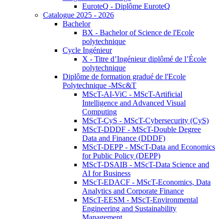
EuroteQ - Diplôme EuroteQ
Catalogue 2025 - 2026
Bachelor
BX - Bachelor of Science de l'Ecole
polytechnique
Cycle Ingénieur
X - Titre d’Ingénieur diplômé de l’École
polytechnique
Diplôme de formation gradué de l'Ecole
Polytechnique -MSc&T
MScT-AI-ViC - MScT-Artificial
Intelligence and Advanced Visual
Computing
MScT-CyS - MScT-Cybersecurity (CyS)
MScT-DDDF - MScT-Double Degree
Data and Finance (DDDF)
MScT-DEPP - MScT-Data and Economics
for Public Policy (DEPP)
MScT-DSAIB - MScT-Data Science and
AI for Business
MScT-EDACF - MScT-Economics, Data
Analytics and Corporate Finance
MScT-EESM - MScT-Environmental
Engineering and Sustainability
Management