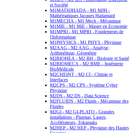
et Société
M1MATHJHADA - M1 MJH -
Mathématiques Jacques Hadamard
M1MECHA - M1 Mech - Mécanique
M1MIE - M1 MiE - Master en Economie
M1MPRI - M1 MPRI - Fondements de
l'Informatique
M1PHYSICS - M1 PHYS - Physique
M2AAG - M2 AAG - Analyse,
Arithmétique, Géométrie
M2BIOHEA - M2 BH - Biologie et Santé
M2BIOMECA - M2 BME - Ingénierie
BioMédicale
M2CHEINT - M2 CI - Chimie et
Interfaces
M2CPS - M2 CPS - Système Cyber
Physique
M2DS - M2 DS - Data Science
M2FLUIDS - M2 Fluids - Mécanique des
Fluides
M2GI - M2 GI-PLATO - Grandes
installations - Plasmas, Lasers,
Accélérateurs, Tokamaks
M2HEP - M2 HEP - Physique des Hautes