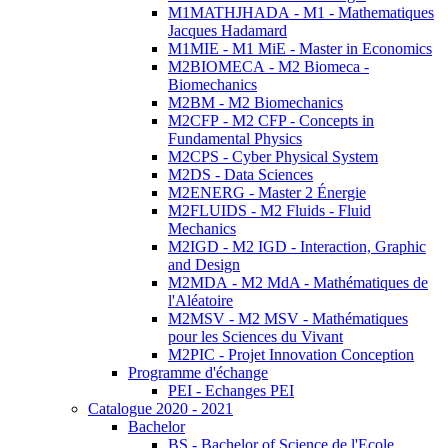
M1MATHJHADA - M1 - Mathematiques
Jacques Hadamard
M1MIE - M1 MiE - Master in Economics
M2BIOMECA - M2 Biomeca -
Biomechanics
M2BM - M2 Biomechanics
M2CFP - M2 CFP - Concepts in
Fundamental Physics
M2CPS - Cyber Physical System
M2DS - Data Sciences
M2ENERG - Master 2 Énergie
M2FLUIDS - M2 Fluids - Fluid
Mechanics
M2IGD - M2 IGD - Interaction, Graphic
and Design
M2MDA - M2 MdA - Mathématiques de
l'Aléatoire
M2MSV - M2 MSV - Mathématiques
pour les Sciences du Vivant
M2PIC - Projet Innovation Conception
Programme d'échange
PEI - Echanges PEI
Catalogue 2020 - 2021
Bachelor
BS - Bachelor of Science de l'Ecole