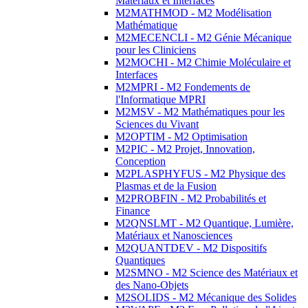
Matériaux et Interfaces
M2MATHMOD - M2 Modélisation
Mathématique
M2MECENCLI - M2 Génie Mécanique
pour les Cliniciens
M2MOCHI - M2 Chimie Moléculaire et
Interfaces
M2MPRI - M2 Fondements de
l'Informatique MPRI
M2MSV - M2 Mathématiques pour les
Sciences du Vivant
M2OPTIM - M2 Optimisation
M2PIC - M2 Projet, Innovation,
Conception
M2PLASPHYFUS - M2 Physique des
Plasmas et de la Fusion
M2PROBFIN - M2 Probabilités et
Finance
M2QNSLMT - M2 Quantique, Lumière,
Matériaux et Nanosciences
M2QUANTDEV - M2 Dispositifs
Quantiques
M2SMNO - M2 Science des Matériaux et
des Nano-Objets
M2SOLIDS - M2 Mécanique des Solides