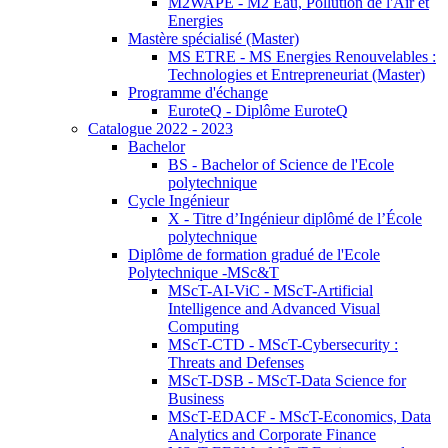
M2WAPE - M2 Eau, Pollution de l'Air et
Energies
Mastère spécialisé (Master)
MS ETRE - MS Energies Renouvelables :
Technologies et Entrepreneuriat (Master)
Programme d'échange
EuroteQ - Diplôme EuroteQ
Catalogue 2022 - 2023
Bachelor
BS - Bachelor of Science de l'Ecole
polytechnique
Cycle Ingénieur
X - Titre d’Ingénieur diplômé de l’École
polytechnique
Diplôme de formation gradué de l'Ecole
Polytechnique -MSc&T
MScT-AI-ViC - MScT-Artificial
Intelligence and Advanced Visual
Computing
MScT-CTD - MScT-Cybersecurity :
Threats and Defenses
MScT-DSB - MScT-Data Science for
Business
MScT-EDACF - MScT-Economics, Data
Analytics and Corporate Finance