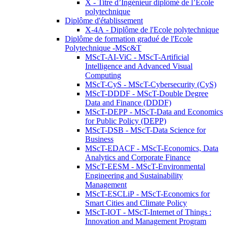
X - Titre d’Ingénieur diplômé de l’École
polytechnique
Diplôme d'établissement
X-4A - Diplôme de l'Ecole polytechnique
Diplôme de formation gradué de l'Ecole
Polytechnique -MSc&T
MScT-AI-ViC - MScT-Artificial
Intelligence and Advanced Visual
Computing
MScT-CyS - MScT-Cybersecurity (CyS)
MScT-DDDF - MScT-Double Degree
Data and Finance (DDDF)
MScT-DEPP - MScT-Data and Economics
for Public Policy (DEPP)
MScT-DSB - MScT-Data Science for
Business
MScT-EDACF - MScT-Economics, Data
Analytics and Corporate Finance
MScT-EESM - MScT-Environmental
Engineering and Sustainability
Management
MScT-ESCLiP - MScT-Economics for
Smart Cities and Climate Policy
MScT-IOT - MScT-Internet of Things :
Innovation and Management Program