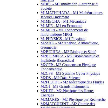
M1IES - M1 Innovation, Entreprise et
Société
M1MATHJHADA - M1 Mathématiques
Jacques Hadamard
M1MECHA - M1 Mécanique
M1MIE - M1 en Economie
M1MPRI - M1 Fondements de
l'Informatique MPRI
M1PHYSICS - M1 Physique
M2AAG - M2 Analyse, Arithmétique,
Géométrie
M2BIOHEA - M2 Biologie et Santé
M2BIOMECA - M2 Biomécanique et
Ingéniérie Biomédical
M2CFP - M2 Concepts en Physique
Fondamentale
M2CPS - M2 Système Cyber Physique
M2DS - M2 Data Science
M2FLUIDS - M2 Mécanique des Fluides
M2GI - M2 Grands Instruments
M2HEP - M2 Physique des Hautes
Energies
M2MARES - M2 Physique par Recherche
M2MATCHEINT - M2 Chimie des