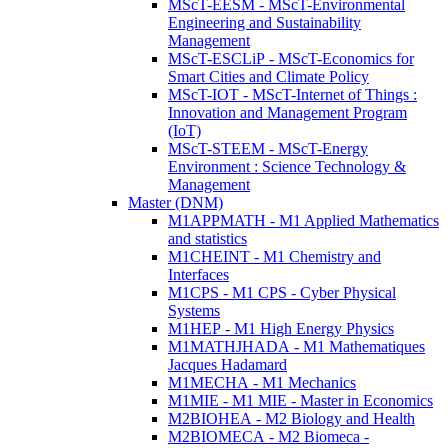
MScT-EESM - MScT-Environmental
Engineering and Sustainability
Management
MScT-ESCLiP - MScT-Economics for
Smart Cities and Climate Policy
MScT-IOT - MScT-Internet of Things :
Innovation and Management Program
(IoT)
MScT-STEEM - MScT-Energy
Environment : Science Technology &
Management
Master (DNM)
M1APPMATH - M1 Applied Mathematics
and statistics
M1CHEINT - M1 Chemistry and
Interfaces
M1CPS - M1 CPS - Cyber Physical
Systems
M1HEP - M1 High Energy Physics
M1MATHJHADA - M1 Mathematiques
Jacques Hadamard
M1MECHA - M1 Mechanics
M1MIE - M1 MIE - Master in Economics
M2BIOHEA - M2 Biology and Health
M2BIOMECA - M2 Biomeca -