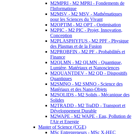
M2MPRI - M2 MPRI - Fondements de
l'Informatique
M2MSV - M2 MSV - Mathématiques
pour les Sciences du Vivant
M2OPTIM - M2 OPT - Optimisation
M2PIC - M2 PIC - Projet, Innovation,
Conception
M2PLASPHYFUS - M2 PPF - Physique
des Plasmas et de la Fusion
M2PROBFIN - M2 PF - Probabilités et
Finance
M2QLMN - M2 QLMN - Quantique,
Lumière, Matériaux et Nanosciences
M2QUANTDEV - M2 QD - Dispositifs
Quantiques
M2SMNO - M2 SMNO - Science des
Matériaux et des Nano-Objets
M2SOLIDS - M2 Solids - Mécanique des
Solides
M2TRADD - M2 TraDD - Transport et
Développement Durable
M2WAPE - M2 WAPE - Eau, Pollution de
l'Air et Energie
Master of Science (CGE)
MSc Entrepreneurs - MSc X-HEC