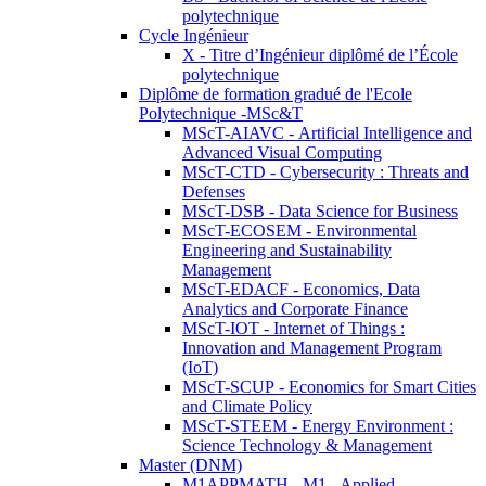
polytechnique
Cycle Ingénieur
X - Titre d’Ingénieur diplômé de l’École
polytechnique
Diplôme de formation gradué de l'Ecole
Polytechnique -MSc&T
MScT-AIAVC - Artificial Intelligence and
Advanced Visual Computing
MScT-CTD - Cybersecurity : Threats and
Defenses
MScT-DSB - Data Science for Business
MScT-ECOSEM - Environmental
Engineering and Sustainability
Management
MScT-EDACF - Economics, Data
Analytics and Corporate Finance
MScT-IOT - Internet of Things :
Innovation and Management Program
(IoT)
MScT-SCUP - Economics for Smart Cities
and Climate Policy
MScT-STEEM - Energy Environment :
Science Technology & Management
Master (DNM)
M1APPMATH - M1 - Applied