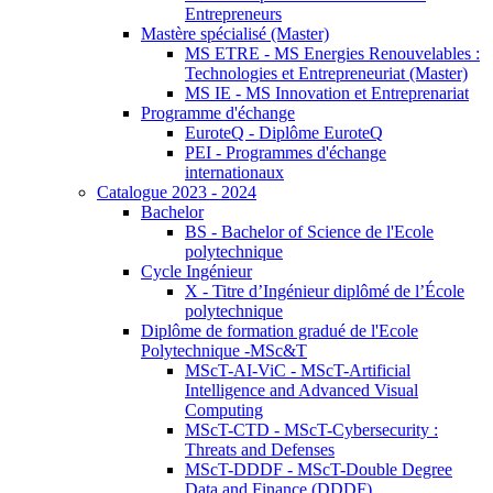
Entrepreneurs
Mastère spécialisé (Master)
MS ETRE - MS Energies Renouvelables :
Technologies et Entrepreneuriat (Master)
MS IE - MS Innovation et Entreprenariat
Programme d'échange
EuroteQ - Diplôme EuroteQ
PEI - Programmes d'échange
internationaux
Catalogue 2023 - 2024
Bachelor
BS - Bachelor of Science de l'Ecole
polytechnique
Cycle Ingénieur
X - Titre d’Ingénieur diplômé de l’École
polytechnique
Diplôme de formation gradué de l'Ecole
Polytechnique -MSc&T
MScT-AI-ViC - MScT-Artificial
Intelligence and Advanced Visual
Computing
MScT-CTD - MScT-Cybersecurity :
Threats and Defenses
MScT-DDDF - MScT-Double Degree
Data and Finance (DDDF)