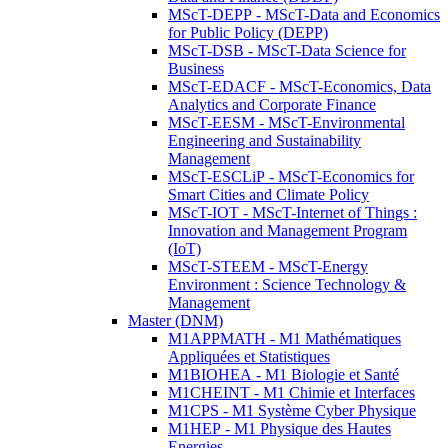
MScT-DEPP - MScT-Data and Economics
for Public Policy (DEPP)
MScT-DSB - MScT-Data Science for
Business
MScT-EDACF - MScT-Economics, Data
Analytics and Corporate Finance
MScT-EESM - MScT-Environmental
Engineering and Sustainability
Management
MScT-ESCLiP - MScT-Economics for
Smart Cities and Climate Policy
MScT-IOT - MScT-Internet of Things :
Innovation and Management Program
(IoT)
MScT-STEEM - MScT-Energy
Environment : Science Technology &
Management
Master (DNM)
M1APPMATH - M1 Mathématiques
Appliquées et Statistiques
M1BIOHEA - M1 Biologie et Santé
M1CHEINT - M1 Chimie et Interfaces
M1CPS - M1 Système Cyber Physique
M1HEP - M1 Physique des Hautes
Energies