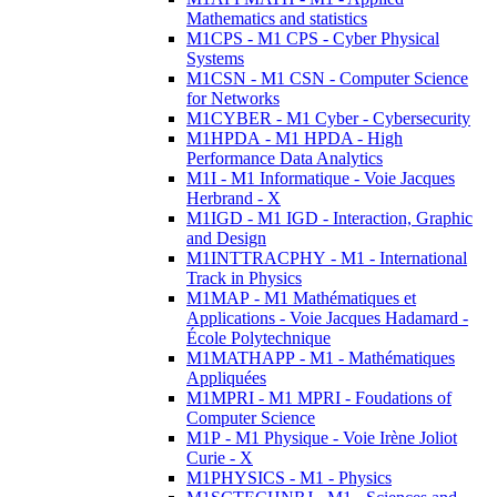
Mathematics and statistics
M1CPS - M1 CPS - Cyber Physical
Systems
M1CSN - M1 CSN - Computer Science
for Networks
M1CYBER - M1 Cyber - Cybersecurity
M1HPDA - M1 HPDA - High
Performance Data Analytics
M1I - M1 Informatique - Voie Jacques
Herbrand - X
M1IGD - M1 IGD - Interaction, Graphic
and Design
M1INTTRACPHY - M1 - International
Track in Physics
M1MAP - M1 Mathématiques et
Applications - Voie Jacques Hadamard -
École Polytechnique
M1MATHAPP - M1 - Mathématiques
Appliquées
M1MPRI - M1 MPRI - Foudations of
Computer Science
M1P - M1 Physique - Voie Irène Joliot
Curie - X
M1PHYSICS - M1 - Physics