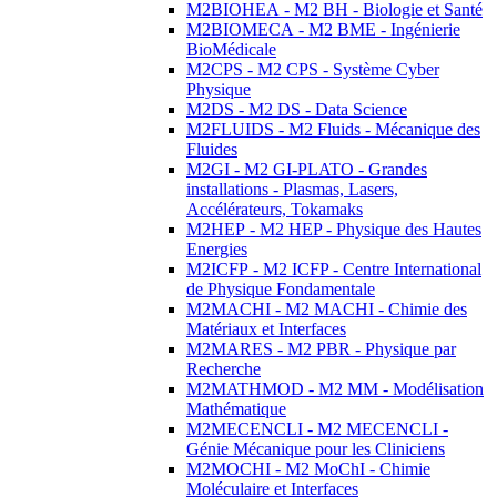
M2BIOHEA - M2 BH - Biologie et Santé
M2BIOMECA - M2 BME - Ingénierie
BioMédicale
M2CPS - M2 CPS - Système Cyber
Physique
M2DS - M2 DS - Data Science
M2FLUIDS - M2 Fluids - Mécanique des
Fluides
M2GI - M2 GI-PLATO - Grandes
installations - Plasmas, Lasers,
Accélérateurs, Tokamaks
M2HEP - M2 HEP - Physique des Hautes
Energies
M2ICFP - M2 ICFP - Centre International
de Physique Fondamentale
M2MACHI - M2 MACHI - Chimie des
Matériaux et Interfaces
M2MARES - M2 PBR - Physique par
Recherche
M2MATHMOD - M2 MM - Modélisation
Mathématique
M2MECENCLI - M2 MECENCLI -
Génie Mécanique pour les Cliniciens
M2MOCHI - M2 MoChI - Chimie
Moléculaire et Interfaces