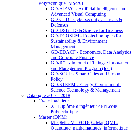
Polytechnique -MSc&T
GD-AIAVC - Artificial Intelligence and
Advanced Visual Computing
GD-CTD - Cybersecurity : Threats &
Defenses
GD-DSB - Data Science for Business
GD-ECOSEM - Ecotechnologies for
Sustainability & Environment
Management
GD-EDACF - Economics, Data Analytics
and Corporate Finance
GD-IOT - Internet of Things : Innovation
and Management Program (IoT)
GD-SCUP - Smart Cities and Urban
Policy
GD-STEEM - Energy Environment :
Science Technology & Management
Catalogue 2017 - 2018
Cycle Ingénieur
X - Diplôme d'ingénieur de l'Ecole
Polytechnique
Master (DNM)
M1QMI - M1 FODQ - Maj. QMI -
Quantique, mathematiques, informatique