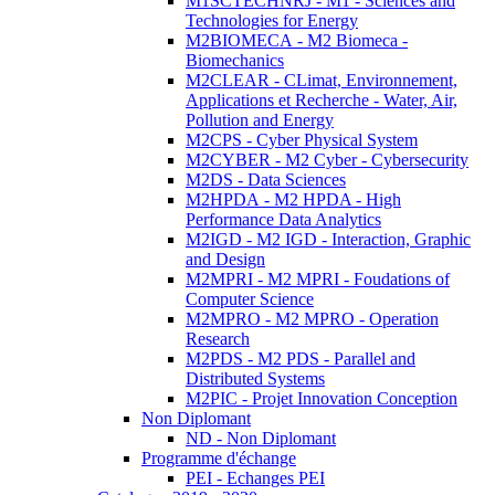
M1SCTECHNRJ - M1 - Sciences and
Technologies for Energy
M2BIOMECA - M2 Biomeca -
Biomechanics
M2CLEAR - CLimat, Environnement,
Applications et Recherche - Water, Air,
Pollution and Energy
M2CPS - Cyber Physical System
M2CYBER - M2 Cyber - Cybersecurity
M2DS - Data Sciences
M2HPDA - M2 HPDA - High
Performance Data Analytics
M2IGD - M2 IGD - Interaction, Graphic
and Design
M2MPRI - M2 MPRI - Foudations of
Computer Science
M2MPRO - M2 MPRO - Operation
Research
M2PDS - M2 PDS - Parallel and
Distributed Systems
M2PIC - Projet Innovation Conception
Non Diplomant
ND - Non Diplomant
Programme d'échange
PEI - Echanges PEI