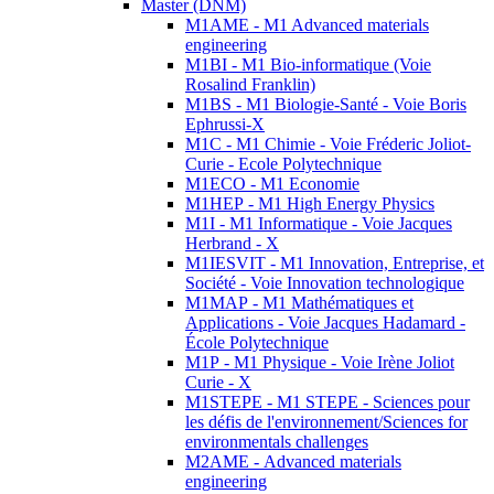
Master (DNM)
M1AME - M1 Advanced materials
engineering
M1BI - M1 Bio-informatique (Voie
Rosalind Franklin)
M1BS - M1 Biologie-Santé - Voie Boris
Ephrussi-X
M1C - M1 Chimie - Voie Fréderic Joliot-
Curie - Ecole Polytechnique
M1ECO - M1 Economie
M1HEP - M1 High Energy Physics
M1I - M1 Informatique - Voie Jacques
Herbrand - X
M1IESVIT - M1 Innovation, Entreprise, et
Société - Voie Innovation technologique
M1MAP - M1 Mathématiques et
Applications - Voie Jacques Hadamard -
École Polytechnique
M1P - M1 Physique - Voie Irène Joliot
Curie - X
M1STEPE - M1 STEPE - Sciences pour
les défis de l'environnement/Sciences for
environmentals challenges
M2AME - Advanced materials
engineering