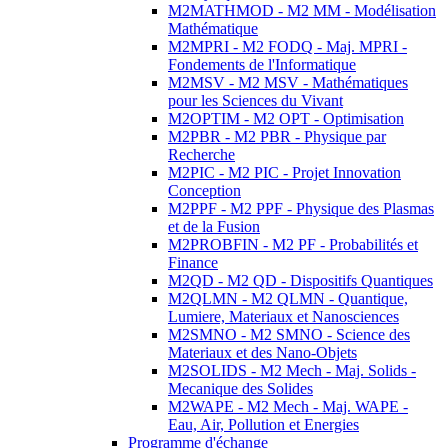
M2MATHMOD - M2 MM - Modélisation
Mathématique
M2MPRI - M2 FODQ - Maj. MPRI -
Fondements de l'Informatique
M2MSV - M2 MSV - Mathématiques
pour les Sciences du Vivant
M2OPTIM - M2 OPT - Optimisation
M2PBR - M2 PBR - Physique par
Recherche
M2PIC - M2 PIC - Projet Innovation
Conception
M2PPF - M2 PPF - Physique des Plasmas
et de la Fusion
M2PROBFIN - M2 PF - Probabilités et
Finance
M2QD - M2 QD - Dispositifs Quantiques
M2QLMN - M2 QLMN - Quantique,
Lumiere, Materiaux et Nanosciences
M2SMNO - M2 SMNO - Science des
Materiaux et des Nano-Objets
M2SOLIDS - M2 Mech - Maj. Solids -
Mecanique des Solides
M2WAPE - M2 Mech - Maj. WAPE -
Eau, Air, Pollution et Energies
Programme d'échange