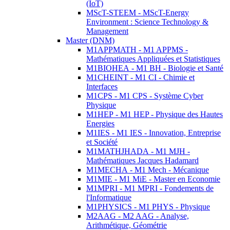
(IoT)
MScT-STEEM - MScT-Energy
Environment : Science Technology &
Management
Master (DNM)
M1APPMATH - M1 APPMS -
Mathématiques Appliquées et Statistiques
M1BIOHEA - M1 BH - Biologie et Santé
M1CHEINT - M1 CI - Chimie et
Interfaces
M1CPS - M1 CPS - Système Cyber
Physique
M1HEP - M1 HEP - Physique des Hautes
Energies
M1IES - M1 IES - Innovation, Entreprise
et Société
M1MATHJHADA - M1 MJH -
Mathématiques Jacques Hadamard
M1MECHA - M1 Mech - Mécanique
M1MIE - M1 MiE - Master en Economie
M1MPRI - M1 MPRI - Fondements de
l'Informatique
M1PHYSICS - M1 PHYS - Physique
M2AAG - M2 AAG - Analyse,
Arithmétique, Géométrie