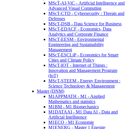
MScT-AI-ViC - Artificial Intelligence and
Advanced Visual Computing
MScT-CTD - Cybersecurity : Threats and
Defenses
MScT-DSB - Data Science for Business
MScT-EDACF - Economics, Data
Analytics and Corporate Finance
MScT-EESM - Environmental
Engineering and Sustainability
Management
MScT-ESCLiP - Economics for Smart
Cities and Climate Policy
MScT-IOT - Internet of Things :
Innovation and Management Program
(IoT)
MScT-STEEM - Energy Environment :
Science Technology & Management
Master (DNM)
M1APPMATH - M1 - Applied
Mathematics and statistics
M1BM - M1 Biomechanics
M1DATAAI - M1 Data AI - Data and
Artificial Intelligence
M1ECO - M1 Economie
M1ENERG - Master 1 Énergie