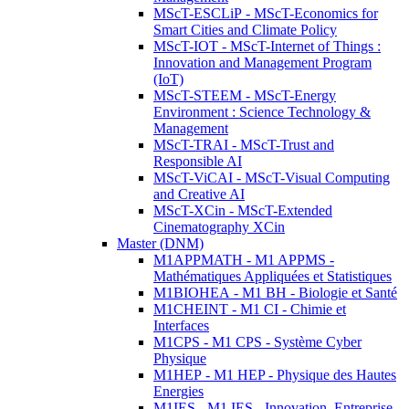
MScT-ESCLiP - MScT-Economics for
Smart Cities and Climate Policy
MScT-IOT - MScT-Internet of Things :
Innovation and Management Program
(IoT)
MScT-STEEM - MScT-Energy
Environment : Science Technology &
Management
MScT-TRAI - MScT-Trust and
Responsible AI
MScT-ViCAI - MScT-Visual Computing
and Creative AI
MScT-XCin - MScT-Extended
Cinematography XCin
Master (DNM)
M1APPMATH - M1 APPMS -
Mathématiques Appliquées et Statistiques
M1BIOHEA - M1 BH - Biologie et Santé
M1CHEINT - M1 CI - Chimie et
Interfaces
M1CPS - M1 CPS - Système Cyber
Physique
M1HEP - M1 HEP - Physique des Hautes
Energies
M1IES - M1 IES - Innovation, Entreprise