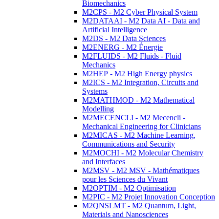
Biomechanics
M2CPS - M2 Cyber Physical System
M2DATAAI - M2 Data AI - Data and
Artificial Intelligence
M2DS - M2 Data Sciences
M2ENERG - M2 Énergie
M2FLUIDS - M2 Fluids - Fluid
Mechanics
M2HEP - M2 High Energy physics
M2ICS - M2 Integration, Circuits and
Systems
M2MATHMOD - M2 Mathematical
Modelling
M2MECENCLI - M2 Mecencli -
Mechanical Engineering for Clinicians
M2MICAS - M2 Machine Learning,
Communications and Security
M2MOCHI - M2 Molecular Chemistry
and Interfaces
M2MSV - M2 MSV - Mathématiques
pour les Sciences du Vivant
M2OPTIM - M2 Optimisation
M2PIC - M2 Projet Innovation Conception
M2QNSLMT - M2 Quantum, Light,
Materials and Nanosciences