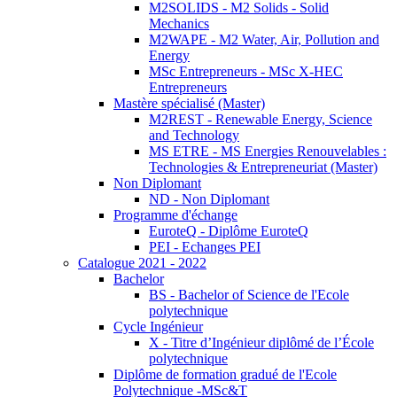
M2SOLIDS - M2 Solids - Solid
Mechanics
M2WAPE - M2 Water, Air, Pollution and
Energy
MSc Entrepreneurs - MSc X-HEC
Entrepreneurs
Mastère spécialisé (Master)
M2REST - Renewable Energy, Science
and Technology
MS ETRE - MS Energies Renouvelables :
Technologies & Entrepreneuriat (Master)
Non Diplomant
ND - Non Diplomant
Programme d'échange
EuroteQ - Diplôme EuroteQ
PEI - Echanges PEI
Catalogue 2021 - 2022
Bachelor
BS - Bachelor of Science de l'Ecole
polytechnique
Cycle Ingénieur
X - Titre d’Ingénieur diplômé de l’École
polytechnique
Diplôme de formation gradué de l'Ecole
Polytechnique -MSc&T