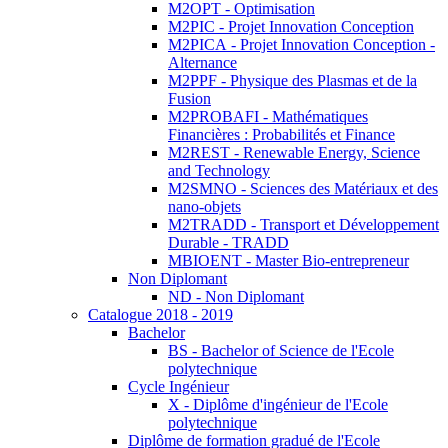
M2OPT - Optimisation
M2PIC - Projet Innovation Conception
M2PICA - Projet Innovation Conception -
Alternance
M2PPF - Physique des Plasmas et de la
Fusion
M2PROBAFI - Mathématiques
Financières : Probabilités et Finance
M2REST - Renewable Energy, Science
and Technology
M2SMNO - Sciences des Matériaux et des
nano-objets
M2TRADD - Transport et Développement
Durable - TRADD
MBIOENT - Master Bio-entrepreneur
Non Diplomant
ND - Non Diplomant
Catalogue 2018 - 2019
Bachelor
BS - Bachelor of Science de l'Ecole
polytechnique
Cycle Ingénieur
X - Diplôme d'ingénieur de l'Ecole
polytechnique
Diplôme de formation gradué de l'Ecole