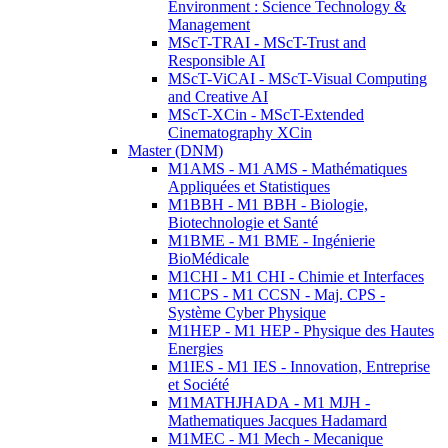
Environment : Science Technology &
Management
MScT-TRAI - MScT-Trust and
Responsible AI
MScT-ViCAI - MScT-Visual Computing
and Creative AI
MScT-XCin - MScT-Extended
Cinematography XCin
Master (DNM)
M1AMS - M1 AMS - Mathématiques
Appliquées et Statistiques
M1BBH - M1 BBH - Biologie,
Biotechnologie et Santé
M1BME - M1 BME - Ingénierie
BioMédicale
M1CHI - M1 CHI - Chimie et Interfaces
M1CPS - M1 CCSN - Maj. CPS -
Système Cyber Physique
M1HEP - M1 HEP - Physique des Hautes
Energies
M1IES - M1 IES - Innovation, Entreprise
et Société
M1MATHJHADA - M1 MJH -
Mathematiques Jacques Hadamard
M1MEC - M1 Mech - Mecanique