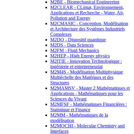
M2BE - Biomechanical Engineering
M2CLEAR - CLimat, Environnement,
Applications et Recherche - Water, Air,
Pollution and Energy
M2CMASIC - Conception, Modélisation
et Architecture des Systèmes Industriels
Complexes
M2DQ - Dispositif quantique
M2DS - Data Sciences
M2FM - Fluid Mechanics
M2HEP - High Energy physics
M2ITIE - Innovation Technologique :
ingénierie et entrepreneuriat
M2M4S - Modélisation Multiphysique
Multiéchelle des Matériaux et des
Structures
M2MAMSV - Master 2 Mathématiques et
Applications - Mathématiques pour les
Sciences du Vivant
M2MFSF - Mathématiques Financières :
Statistique et Finance
M2MM - Mathématiques de la
modélisation
M2MOCHI - Molecular Chemistry and
Interfaces