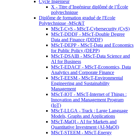
Cycle Ingénieur
X - Titre d’Ingénieur diplômé de l’École
polytechnique
Diplôme de formation gradué de l'Ecole
Polytechnique -MSc&T
MScT-CyS - MScT-Cybersecurity (CyS)
MScT-DDDF - MScT-Double Degree
Data and Finance (DDDF)
MScT-DEPP - MScT-Data and Economics
for Public Policy (DEPP)
MScT-DSAIB - MScT-Data Science and
AI for Business
MScT-EDACF - MScT-Economics, Data
Analytics and Corporate Finance
MScT-EESM - MScT-Environmental
Engineering and Sustainability
Management
MScT-IOT - MScT-Internet of Things :
Innovation and Management Program
(IoT)
MScT-LLGA - Track : Large Language
Models, Graphs and Applications
MScT-MaQI - AI for Markets and
Quantitative Investment (AI-MaQI)
MScT-STEEM - MScT-Energy