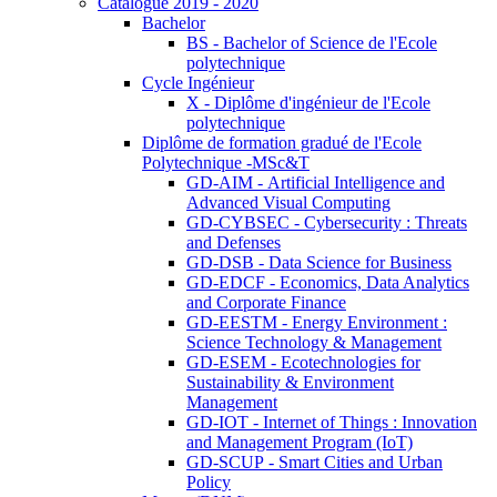
Catalogue 2019 - 2020
Bachelor
BS - Bachelor of Science de l'Ecole
polytechnique
Cycle Ingénieur
X - Diplôme d'ingénieur de l'Ecole
polytechnique
Diplôme de formation gradué de l'Ecole
Polytechnique -MSc&T
GD-AIM - Artificial Intelligence and
Advanced Visual Computing
GD-CYBSEC - Cybersecurity : Threats
and Defenses
GD-DSB - Data Science for Business
GD-EDCF - Economics, Data Analytics
and Corporate Finance
GD-EESTM - Energy Environment :
Science Technology & Management
GD-ESEM - Ecotechnologies for
Sustainability & Environment
Management
GD-IOT - Internet of Things : Innovation
and Management Program (IoT)
GD-SCUP - Smart Cities and Urban
Policy