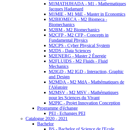
M1MATHJHADA - M1 - Mathematiques
Jacques Hadamard
M1MIE - M1 MiE - Master in Economics
M2BIOMECA - M2 Biomeca -
Biomechanics
M2BM - M2 Biomechanics
M2CFP - M2 CFP - Concepts in
Fundamental Physics
M2CPS - Cyber Physical System
M2DS - Data Sciences
M2ENERG - Master 2 Énergie
M2FLUIDS - M2 Fluids - Fluid
Mechanics
M2IGD - M2 IGD - Interaction, Graphic
and Design
M2MDA - M2 MdA - Mathématiques de
l'Aléatoire
M2MSV - M2 MSV - Mathématiques
pour les Sciences du Vivant
M2PIC - Projet Innovation Conception
Programme d'échange
PEI - Echanges PEI
Catalogue 2020 - 2021
Bachelor
BS - Bachelor of Science de l'Ecole