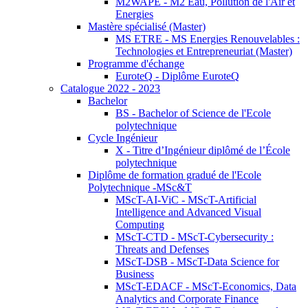
M2WAPE - M2 Eau, Pollution de l'Air et
Energies
Mastère spécialisé (Master)
MS ETRE - MS Energies Renouvelables :
Technologies et Entrepreneuriat (Master)
Programme d'échange
EuroteQ - Diplôme EuroteQ
Catalogue 2022 - 2023
Bachelor
BS - Bachelor of Science de l'Ecole
polytechnique
Cycle Ingénieur
X - Titre d’Ingénieur diplômé de l’École
polytechnique
Diplôme de formation gradué de l'Ecole
Polytechnique -MSc&T
MScT-AI-ViC - MScT-Artificial
Intelligence and Advanced Visual
Computing
MScT-CTD - MScT-Cybersecurity :
Threats and Defenses
MScT-DSB - MScT-Data Science for
Business
MScT-EDACF - MScT-Economics, Data
Analytics and Corporate Finance