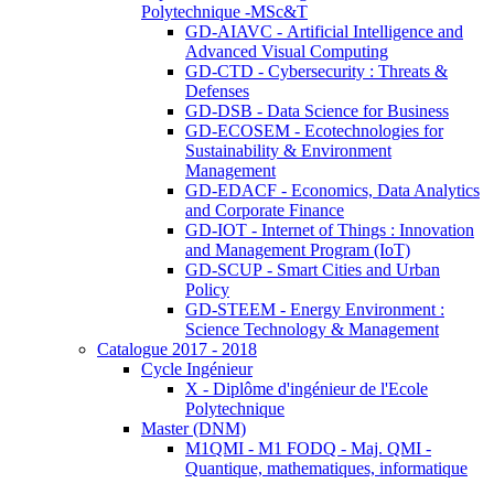
Polytechnique -MSc&T
GD-AIAVC - Artificial Intelligence and
Advanced Visual Computing
GD-CTD - Cybersecurity : Threats &
Defenses
GD-DSB - Data Science for Business
GD-ECOSEM - Ecotechnologies for
Sustainability & Environment
Management
GD-EDACF - Economics, Data Analytics
and Corporate Finance
GD-IOT - Internet of Things : Innovation
and Management Program (IoT)
GD-SCUP - Smart Cities and Urban
Policy
GD-STEEM - Energy Environment :
Science Technology & Management
Catalogue 2017 - 2018
Cycle Ingénieur
X - Diplôme d'ingénieur de l'Ecole
Polytechnique
Master (DNM)
M1QMI - M1 FODQ - Maj. QMI -
Quantique, mathematiques, informatique