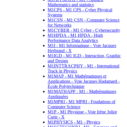
Mathematics and statistics
M1CPS - M1 CPS - Cyber Physical
Systems
M1CSN - M1 CSN - Computer Science
for Networks
M1CYBER - M1 Cyber - Cybersecurity
M1HPDA - M1 HPDA - High
Performance Data Analytics
M1I - M1 Informatique - Voie Jacques
Herbrand - X
M1IGD - M1 IGD - Interaction, Graphic
and Design
M1INTTRACPHY - M1 - International
Track in Physics
M1MAP - M1 Mathématiques et
Applications - Voie Jacques Hadamard -
École Polytechnique
M1MATHAPP - M1 - Mathématiques
Appliquées
M1MPRI - M1 MPRI - Foudations of
Computer Science
M1P - M1 Physique - Voie Irène Joliot
Curie - X
M1PHYSICS - M1 - Physics