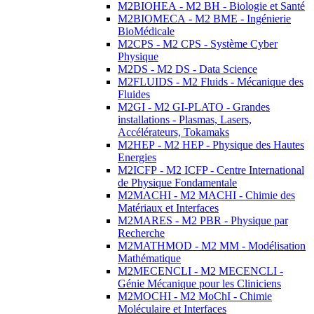
M2BIOHEA - M2 BH - Biologie et Santé
M2BIOMECA - M2 BME - Ingénierie
BioMédicale
M2CPS - M2 CPS - Système Cyber
Physique
M2DS - M2 DS - Data Science
M2FLUIDS - M2 Fluids - Mécanique des
Fluides
M2GI - M2 GI-PLATO - Grandes
installations - Plasmas, Lasers,
Accélérateurs, Tokamaks
M2HEP - M2 HEP - Physique des Hautes
Energies
M2ICFP - M2 ICFP - Centre International
de Physique Fondamentale
M2MACHI - M2 MACHI - Chimie des
Matériaux et Interfaces
M2MARES - M2 PBR - Physique par
Recherche
M2MATHMOD - M2 MM - Modélisation
Mathématique
M2MECENCLI - M2 MECENCLI -
Génie Mécanique pour les Cliniciens
M2MOCHI - M2 MoChI - Chimie
Moléculaire et Interfaces