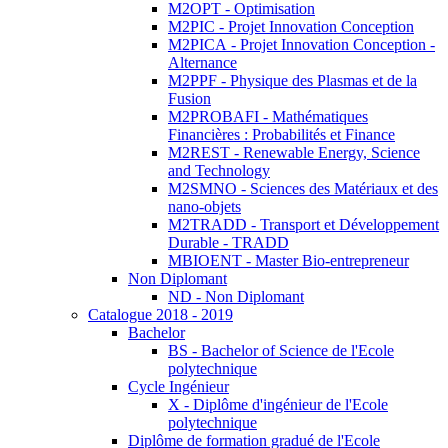
M2OPT - Optimisation
M2PIC - Projet Innovation Conception
M2PICA - Projet Innovation Conception -
Alternance
M2PPF - Physique des Plasmas et de la
Fusion
M2PROBAFI - Mathématiques
Financières : Probabilités et Finance
M2REST - Renewable Energy, Science
and Technology
M2SMNO - Sciences des Matériaux et des
nano-objets
M2TRADD - Transport et Développement
Durable - TRADD
MBIOENT - Master Bio-entrepreneur
Non Diplomant
ND - Non Diplomant
Catalogue 2018 - 2019
Bachelor
BS - Bachelor of Science de l'Ecole
polytechnique
Cycle Ingénieur
X - Diplôme d'ingénieur de l'Ecole
polytechnique
Diplôme de formation gradué de l'Ecole