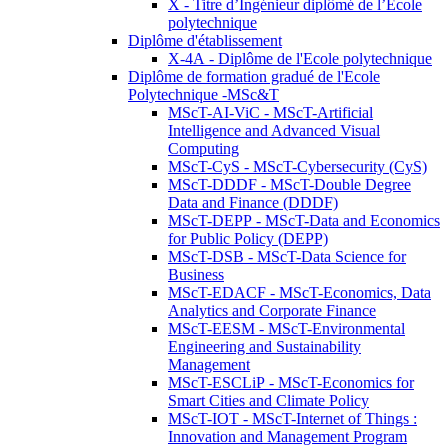
X - Titre d’Ingénieur diplômé de l’École
polytechnique
Diplôme d'établissement
X-4A - Diplôme de l'Ecole polytechnique
Diplôme de formation gradué de l'Ecole
Polytechnique -MSc&T
MScT-AI-ViC - MScT-Artificial
Intelligence and Advanced Visual
Computing
MScT-CyS - MScT-Cybersecurity (CyS)
MScT-DDDF - MScT-Double Degree
Data and Finance (DDDF)
MScT-DEPP - MScT-Data and Economics
for Public Policy (DEPP)
MScT-DSB - MScT-Data Science for
Business
MScT-EDACF - MScT-Economics, Data
Analytics and Corporate Finance
MScT-EESM - MScT-Environmental
Engineering and Sustainability
Management
MScT-ESCLiP - MScT-Economics for
Smart Cities and Climate Policy
MScT-IOT - MScT-Internet of Things :
Innovation and Management Program