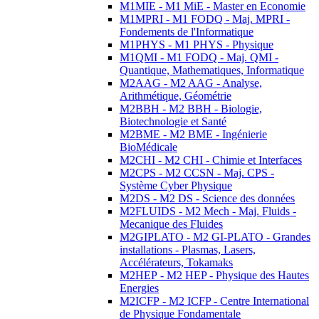
M1MIE - M1 MiE - Master en Economie
M1MPRI - M1 FODQ - Maj. MPRI -
Fondements de l'Informatique
M1PHYS - M1 PHYS - Physique
M1QMI - M1 FODQ - Maj. QMI -
Quantique, Mathematiques, Informatique
M2AAG - M2 AAG - Analyse,
Arithmétique, Géométrie
M2BBH - M2 BBH - Biologie,
Biotechnologie et Santé
M2BME - M2 BME - Ingénierie
BioMédicale
M2CHI - M2 CHI - Chimie et Interfaces
M2CPS - M2 CCSN - Maj. CPS -
Système Cyber Physique
M2DS - M2 DS - Science des données
M2FLUIDS - M2 Mech - Maj. Fluids -
Mecanique des Fluides
M2GIPLATO - M2 GI-PLATO - Grandes
installations - Plasmas, Lasers,
Accélérateurs, Tokamaks
M2HEP - M2 HEP - Physique des Hautes
Energies
M2ICFP - M2 ICFP - Centre International
de Physique Fondamentale