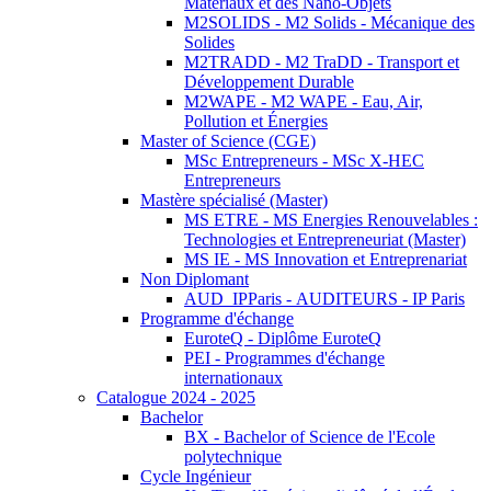
Matériaux et des Nano-Objets
M2SOLIDS - M2 Solids - Mécanique des
Solides
M2TRADD - M2 TraDD - Transport et
Développement Durable
M2WAPE - M2 WAPE - Eau, Air,
Pollution et Énergies
Master of Science (CGE)
MSc Entrepreneurs - MSc X-HEC
Entrepreneurs
Mastère spécialisé (Master)
MS ETRE - MS Energies Renouvelables :
Technologies et Entrepreneuriat (Master)
MS IE - MS Innovation et Entreprenariat
Non Diplomant
AUD_IPParis - AUDITEURS - IP Paris
Programme d'échange
EuroteQ - Diplôme EuroteQ
PEI - Programmes d'échange
internationaux
Catalogue 2024 - 2025
Bachelor
BX - Bachelor of Science de l'Ecole
polytechnique
Cycle Ingénieur