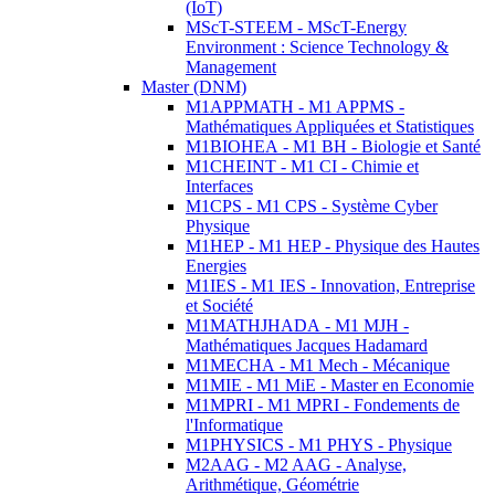
(IoT)
MScT-STEEM - MScT-Energy
Environment : Science Technology &
Management
Master (DNM)
M1APPMATH - M1 APPMS -
Mathématiques Appliquées et Statistiques
M1BIOHEA - M1 BH - Biologie et Santé
M1CHEINT - M1 CI - Chimie et
Interfaces
M1CPS - M1 CPS - Système Cyber
Physique
M1HEP - M1 HEP - Physique des Hautes
Energies
M1IES - M1 IES - Innovation, Entreprise
et Société
M1MATHJHADA - M1 MJH -
Mathématiques Jacques Hadamard
M1MECHA - M1 Mech - Mécanique
M1MIE - M1 MiE - Master en Economie
M1MPRI - M1 MPRI - Fondements de
l'Informatique
M1PHYSICS - M1 PHYS - Physique
M2AAG - M2 AAG - Analyse,
Arithmétique, Géométrie