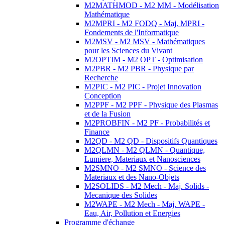
M2MATHMOD - M2 MM - Modélisation
Mathématique
M2MPRI - M2 FODQ - Maj. MPRI -
Fondements de l'Informatique
M2MSV - M2 MSV - Mathématiques
pour les Sciences du Vivant
M2OPTIM - M2 OPT - Optimisation
M2PBR - M2 PBR - Physique par
Recherche
M2PIC - M2 PIC - Projet Innovation
Conception
M2PPF - M2 PPF - Physique des Plasmas
et de la Fusion
M2PROBFIN - M2 PF - Probabilités et
Finance
M2QD - M2 QD - Dispositifs Quantiques
M2QLMN - M2 QLMN - Quantique,
Lumiere, Materiaux et Nanosciences
M2SMNO - M2 SMNO - Science des
Materiaux et des Nano-Objets
M2SOLIDS - M2 Mech - Maj. Solids -
Mecanique des Solides
M2WAPE - M2 Mech - Maj. WAPE -
Eau, Air, Pollution et Energies
Programme d'échange