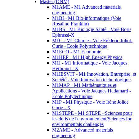
Master (DNM)
M1AME - M1 Advanced materials
engineering
M1BI - M1 Bio-informatique (Voie
Rosalind Franklin)
M1BS - M1 Biologie-Santé - Voie Boris
Ephrussi-X
M1C - M1 Chimie - Voie Fréderic Joliot-
Curie - Ecole Polytechnique
M1ECO - M1 Economie
M1HEP - M1 High Energy Physics
M1I - M1 Informatique - Voie Jacques
Herbrand - X
M1IESVIT - M1 Innovation, Entreprise, et
Société - Voie Innovation technologique
M1MAP - M1 Mathématiques et
Applications - Voie Jacques Hadamard -
École Polytechnique
M1P - M1 Physique - Voie Irène Joliot
Curie - X
M1STEPE - M1 STEPE - Sciences pour
les défis de l'environnement/Sciences for
environmentals challenges
M2AME - Advanced materials
engineering