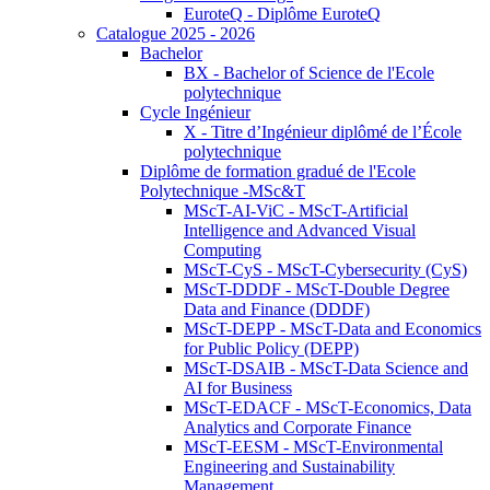
EuroteQ - Diplôme EuroteQ
Catalogue 2025 - 2026
Bachelor
BX - Bachelor of Science de l'Ecole
polytechnique
Cycle Ingénieur
X - Titre d’Ingénieur diplômé de l’École
polytechnique
Diplôme de formation gradué de l'Ecole
Polytechnique -MSc&T
MScT-AI-ViC - MScT-Artificial
Intelligence and Advanced Visual
Computing
MScT-CyS - MScT-Cybersecurity (CyS)
MScT-DDDF - MScT-Double Degree
Data and Finance (DDDF)
MScT-DEPP - MScT-Data and Economics
for Public Policy (DEPP)
MScT-DSAIB - MScT-Data Science and
AI for Business
MScT-EDACF - MScT-Economics, Data
Analytics and Corporate Finance
MScT-EESM - MScT-Environmental
Engineering and Sustainability
Management