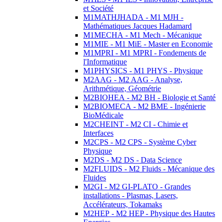
et Société
M1MATHJHADA - M1 MJH -
Mathématiques Jacques Hadamard
M1MECHA - M1 Mech - Mécanique
M1MIE - M1 MiE - Master en Economie
M1MPRI - M1 MPRI - Fondements de
l'Informatique
M1PHYSICS - M1 PHYS - Physique
M2AAG - M2 AAG - Analyse,
Arithmétique, Géométrie
M2BIOHEA - M2 BH - Biologie et Santé
M2BIOMECA - M2 BME - Ingénierie
BioMédicale
M2CHEINT - M2 CI - Chimie et
Interfaces
M2CPS - M2 CPS - Système Cyber
Physique
M2DS - M2 DS - Data Science
M2FLUIDS - M2 Fluids - Mécanique des
Fluides
M2GI - M2 GI-PLATO - Grandes
installations - Plasmas, Lasers,
Accélérateurs, Tokamaks
M2HEP - M2 HEP - Physique des Hautes