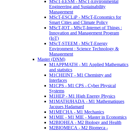
MScT-EESM - MScT-Environmental
Engineering and Sustainability
Management
MScT-ESCLiP - MScT-Economics for
Smart Cities and Climate Policy
MScT-IOT - MScT-Internet of Things :
Innovation and Management Program
(IoT)
MScT-STEEM - MScT-Energy
Environment : Science Technology &
Management
Master (DNM)
M1APPMATH - M1 Applied Mathematics
and statistics
M1CHEINT - M1 Chemistry and
Interfaces
M1CPS - M1 CPS - Cyber Physical
Systems
M1HEP - M1 High Energy Physics
M1MATHJHADA - M1 Mathematiques
Jacques Hadamard
M1MECHA - M1 Mechanics
M1MIE - M1 MIE - Master in Economics
M2BIOHEA - M2 Biology and Health
M2BIOMECA - M2 Biomeca -