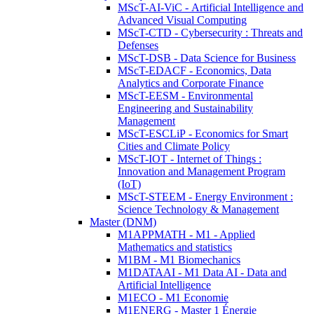
MScT-AI-ViC - Artificial Intelligence and
Advanced Visual Computing
MScT-CTD - Cybersecurity : Threats and
Defenses
MScT-DSB - Data Science for Business
MScT-EDACF - Economics, Data
Analytics and Corporate Finance
MScT-EESM - Environmental
Engineering and Sustainability
Management
MScT-ESCLiP - Economics for Smart
Cities and Climate Policy
MScT-IOT - Internet of Things :
Innovation and Management Program
(IoT)
MScT-STEEM - Energy Environment :
Science Technology & Management
Master (DNM)
M1APPMATH - M1 - Applied
Mathematics and statistics
M1BM - M1 Biomechanics
M1DATAAI - M1 Data AI - Data and
Artificial Intelligence
M1ECO - M1 Economie
M1ENERG - Master 1 Énergie