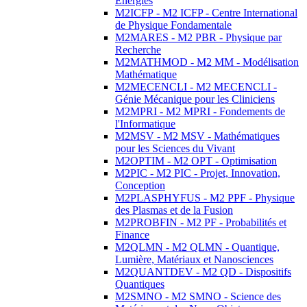
Energies
M2ICFP - M2 ICFP - Centre International
de Physique Fondamentale
M2MARES - M2 PBR - Physique par
Recherche
M2MATHMOD - M2 MM - Modélisation
Mathématique
M2MECENCLI - M2 MECENCLI -
Génie Mécanique pour les Cliniciens
M2MPRI - M2 MPRI - Fondements de
l'Informatique
M2MSV - M2 MSV - Mathématiques
pour les Sciences du Vivant
M2OPTIM - M2 OPT - Optimisation
M2PIC - M2 PIC - Projet, Innovation,
Conception
M2PLASPHYFUS - M2 PPF - Physique
des Plasmas et de la Fusion
M2PROBFIN - M2 PF - Probabilités et
Finance
M2QLMN - M2 QLMN - Quantique,
Lumière, Matériaux et Nanosciences
M2QUANTDEV - M2 QD - Dispositifs
Quantiques
M2SMNO - M2 SMNO - Science des