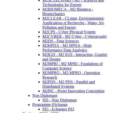
M1SCTECHNRJ - M1 - Sciences and
Technologies for Energy
M2BIOMECA - M2 Biomeca -
Biomechanics
M2CLEAR - CLimat, Environnement,
Applications et Recherche - Water, Air,
Pollution and Energy
M2CPS - Cyber Physical System
M2CYBER - M2 Cyber - Cybersecurity
M2DS - Data Sciences
M2HPDA - M2 HPDA - High
Performance Data Analytics
M2IGD - M2 IGD - Interaction, Graphic
and Design
M2MPRI - M2 MPRI - Foudations of
Computer Science
M2MPRO - M2 MPRO - Operation
Research
M2PDS - M2 PDS - Parallel and
Distributed Systems
M2PIC - Projet Innovation Conception
Non Diplomant
ND - Non Diplomant
Programme d'échange
PEI - Echanges PEI