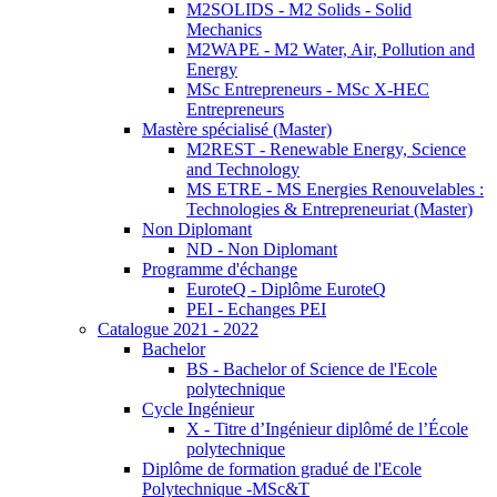
M2SOLIDS - M2 Solids - Solid
Mechanics
M2WAPE - M2 Water, Air, Pollution and
Energy
MSc Entrepreneurs - MSc X-HEC
Entrepreneurs
Mastère spécialisé (Master)
M2REST - Renewable Energy, Science
and Technology
MS ETRE - MS Energies Renouvelables :
Technologies & Entrepreneuriat (Master)
Non Diplomant
ND - Non Diplomant
Programme d'échange
EuroteQ - Diplôme EuroteQ
PEI - Echanges PEI
Catalogue 2021 - 2022
Bachelor
BS - Bachelor of Science de l'Ecole
polytechnique
Cycle Ingénieur
X - Titre d’Ingénieur diplômé de l’École
polytechnique
Diplôme de formation gradué de l'Ecole
Polytechnique -MSc&T