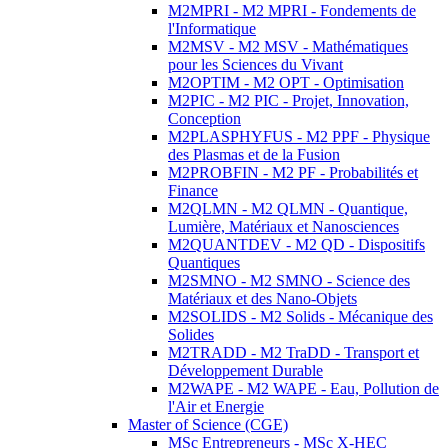
M2MPRI - M2 MPRI - Fondements de
l'Informatique
M2MSV - M2 MSV - Mathématiques
pour les Sciences du Vivant
M2OPTIM - M2 OPT - Optimisation
M2PIC - M2 PIC - Projet, Innovation,
Conception
M2PLASPHYFUS - M2 PPF - Physique
des Plasmas et de la Fusion
M2PROBFIN - M2 PF - Probabilités et
Finance
M2QLMN - M2 QLMN - Quantique,
Lumière, Matériaux et Nanosciences
M2QUANTDEV - M2 QD - Dispositifs
Quantiques
M2SMNO - M2 SMNO - Science des
Matériaux et des Nano-Objets
M2SOLIDS - M2 Solids - Mécanique des
Solides
M2TRADD - M2 TraDD - Transport et
Développement Durable
M2WAPE - M2 WAPE - Eau, Pollution de
l'Air et Energie
Master of Science (CGE)
MSc Entrepreneurs - MSc X-HEC