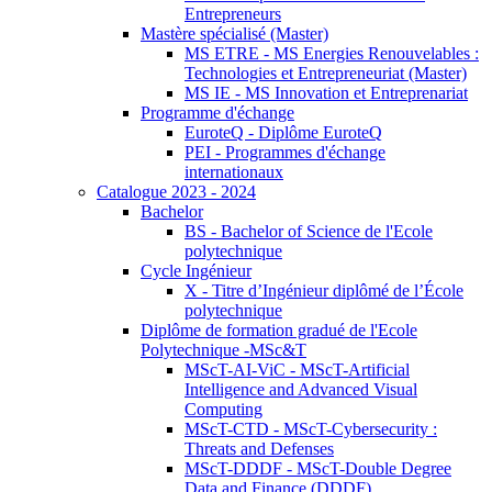
Entrepreneurs
Mastère spécialisé (Master)
MS ETRE - MS Energies Renouvelables :
Technologies et Entrepreneuriat (Master)
MS IE - MS Innovation et Entreprenariat
Programme d'échange
EuroteQ - Diplôme EuroteQ
PEI - Programmes d'échange
internationaux
Catalogue 2023 - 2024
Bachelor
BS - Bachelor of Science de l'Ecole
polytechnique
Cycle Ingénieur
X - Titre d’Ingénieur diplômé de l’École
polytechnique
Diplôme de formation gradué de l'Ecole
Polytechnique -MSc&T
MScT-AI-ViC - MScT-Artificial
Intelligence and Advanced Visual
Computing
MScT-CTD - MScT-Cybersecurity :
Threats and Defenses
MScT-DDDF - MScT-Double Degree
Data and Finance (DDDF)