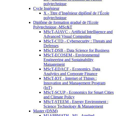
polytechnique
Cycle Ingénieur
X - Titre d’Ingénieur diplômé de l’École
polytechnique
Diplôme de formation gradué de l'Ecole
Polytechnique -MSc&T
MScT-AIAVC - Artificial Intelligence and
Advanced Visual Computing
MScT-CTD - Cybersecurity : Threats and
Defenses
MScT-DSB - Data Science for Business
MScT-ECOSEM - Environmental
Engineering and Sustainability
Management
MScT-EDACF - Economics, Data
Analytics and Corporate Finance
MScT-IOT - Internet of Things :
Innovation and Management Program
(IoT)
MScT-SCUP - Economics for Smart Cities
and Climate Policy
MScT-STEEM - Energy Environment :
Science Technology & Management
Master (DNM)
M1APPMATH - M1 - Applied