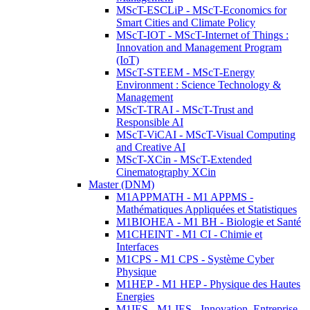
MScT-ESCLiP - MScT-Economics for
Smart Cities and Climate Policy
MScT-IOT - MScT-Internet of Things :
Innovation and Management Program
(IoT)
MScT-STEEM - MScT-Energy
Environment : Science Technology &
Management
MScT-TRAI - MScT-Trust and
Responsible AI
MScT-ViCAI - MScT-Visual Computing
and Creative AI
MScT-XCin - MScT-Extended
Cinematography XCin
Master (DNM)
M1APPMATH - M1 APPMS -
Mathématiques Appliquées et Statistiques
M1BIOHEA - M1 BH - Biologie et Santé
M1CHEINT - M1 CI - Chimie et
Interfaces
M1CPS - M1 CPS - Système Cyber
Physique
M1HEP - M1 HEP - Physique des Hautes
Energies
M1IES - M1 IES - Innovation, Entreprise