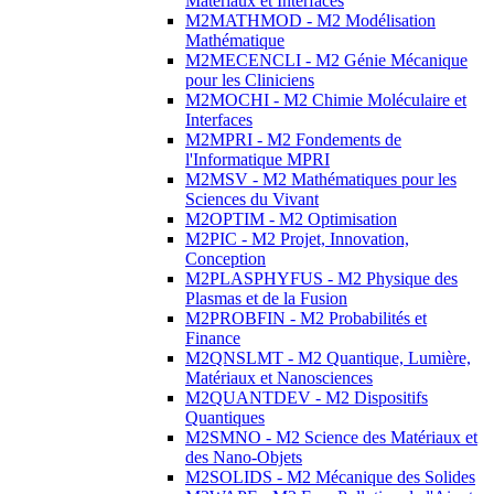
Matériaux et Interfaces
M2MATHMOD - M2 Modélisation
Mathématique
M2MECENCLI - M2 Génie Mécanique
pour les Cliniciens
M2MOCHI - M2 Chimie Moléculaire et
Interfaces
M2MPRI - M2 Fondements de
l'Informatique MPRI
M2MSV - M2 Mathématiques pour les
Sciences du Vivant
M2OPTIM - M2 Optimisation
M2PIC - M2 Projet, Innovation,
Conception
M2PLASPHYFUS - M2 Physique des
Plasmas et de la Fusion
M2PROBFIN - M2 Probabilités et
Finance
M2QNSLMT - M2 Quantique, Lumière,
Matériaux et Nanosciences
M2QUANTDEV - M2 Dispositifs
Quantiques
M2SMNO - M2 Science des Matériaux et
des Nano-Objets
M2SOLIDS - M2 Mécanique des Solides