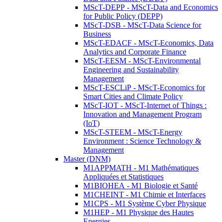
MScT-DEPP - MScT-Data and Economics
for Public Policy (DEPP)
MScT-DSB - MScT-Data Science for
Business
MScT-EDACF - MScT-Economics, Data
Analytics and Corporate Finance
MScT-EESM - MScT-Environmental
Engineering and Sustainability
Management
MScT-ESCLiP - MScT-Economics for
Smart Cities and Climate Policy
MScT-IOT - MScT-Internet of Things :
Innovation and Management Program
(IoT)
MScT-STEEM - MScT-Energy
Environment : Science Technology &
Management
Master (DNM)
M1APPMATH - M1 Mathématiques
Appliquées et Statistiques
M1BIOHEA - M1 Biologie et Santé
M1CHEINT - M1 Chimie et Interfaces
M1CPS - M1 Système Cyber Physique
M1HEP - M1 Physique des Hautes
Energies