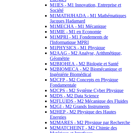
M1IES - M1 Innovation, Entreprise et
Société
M1MATHJHADA - M1 Mathématiques
Jacques Hadamard
M1MECHA - M1 Mécanique
M1MIE - M1 en Economie
M1MPRI - M1 Fondements de
l'Informatique MPRI
M1PHYSICS - M1 Physique
M2AAG - M2 Analyse, Arithmétique,
Géométrie
M2BIOHEA - M2 Biologie et Santé
M2BIOMECA - M2 Biomécanique et
Ingéniérie Biomédical
M2CFP - M2 Concepts en Physique
Fondamentale
M2CPS - M2 Système Cyber Physique
M2DS - M2 Data Science
M2FLUIDS - M2 Mécanique des Fluides
M2GI - M2 Grands Instruments
M2HEP - M2 Physique des Hautes
Energies
M2MARES - M2 Physique par Recherche
M2MATCHEINT - M2 Chimie des