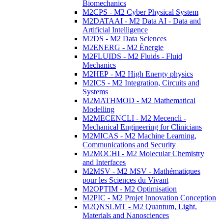
Biomechanics
M2CPS - M2 Cyber Physical System
M2DATAAI - M2 Data AI - Data and
Artificial Intelligence
M2DS - M2 Data Sciences
M2ENERG - M2 Énergie
M2FLUIDS - M2 Fluids - Fluid
Mechanics
M2HEP - M2 High Energy physics
M2ICS - M2 Integration, Circuits and
Systems
M2MATHMOD - M2 Mathematical
Modelling
M2MECENCLI - M2 Mecencli -
Mechanical Engineering for Clinicians
M2MICAS - M2 Machine Learning,
Communications and Security
M2MOCHI - M2 Molecular Chemistry
and Interfaces
M2MSV - M2 MSV - Mathématiques
pour les Sciences du Vivant
M2OPTIM - M2 Optimisation
M2PIC - M2 Projet Innovation Conception
M2QNSLMT - M2 Quantum, Light,
Materials and Nanosciences