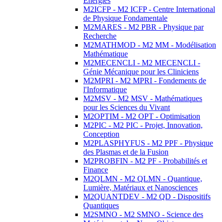
Energies
M2ICFP - M2 ICFP - Centre International
de Physique Fondamentale
M2MARES - M2 PBR - Physique par
Recherche
M2MATHMOD - M2 MM - Modélisation
Mathématique
M2MECENCLI - M2 MECENCLI -
Génie Mécanique pour les Cliniciens
M2MPRI - M2 MPRI - Fondements de
l'Informatique
M2MSV - M2 MSV - Mathématiques
pour les Sciences du Vivant
M2OPTIM - M2 OPT - Optimisation
M2PIC - M2 PIC - Projet, Innovation,
Conception
M2PLASPHYFUS - M2 PPF - Physique
des Plasmas et de la Fusion
M2PROBFIN - M2 PF - Probabilités et
Finance
M2QLMN - M2 QLMN - Quantique,
Lumière, Matériaux et Nanosciences
M2QUANTDEV - M2 QD - Dispositifs
Quantiques
M2SMNO - M2 SMNO - Science des