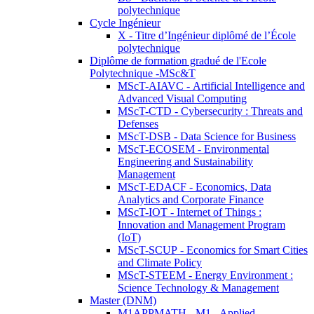
polytechnique
Cycle Ingénieur
X - Titre d’Ingénieur diplômé de l’École
polytechnique
Diplôme de formation gradué de l'Ecole
Polytechnique -MSc&T
MScT-AIAVC - Artificial Intelligence and
Advanced Visual Computing
MScT-CTD - Cybersecurity : Threats and
Defenses
MScT-DSB - Data Science for Business
MScT-ECOSEM - Environmental
Engineering and Sustainability
Management
MScT-EDACF - Economics, Data
Analytics and Corporate Finance
MScT-IOT - Internet of Things :
Innovation and Management Program
(IoT)
MScT-SCUP - Economics for Smart Cities
and Climate Policy
MScT-STEEM - Energy Environment :
Science Technology & Management
Master (DNM)
M1APPMATH - M1 - Applied