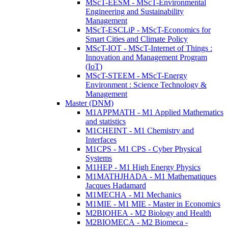
MScT-EESM - MScT-Environmental
Engineering and Sustainability
Management
MScT-ESCLiP - MScT-Economics for
Smart Cities and Climate Policy
MScT-IOT - MScT-Internet of Things :
Innovation and Management Program
(IoT)
MScT-STEEM - MScT-Energy
Environment : Science Technology &
Management
Master (DNM)
M1APPMATH - M1 Applied Mathematics
and statistics
M1CHEINT - M1 Chemistry and
Interfaces
M1CPS - M1 CPS - Cyber Physical
Systems
M1HEP - M1 High Energy Physics
M1MATHJHADA - M1 Mathematiques
Jacques Hadamard
M1MECHA - M1 Mechanics
M1MIE - M1 MIE - Master in Economics
M2BIOHEA - M2 Biology and Health
M2BIOMECA - M2 Biomeca -