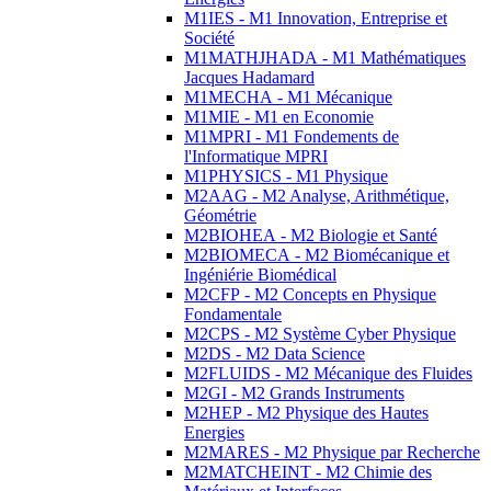
M1IES - M1 Innovation, Entreprise et
Société
M1MATHJHADA - M1 Mathématiques
Jacques Hadamard
M1MECHA - M1 Mécanique
M1MIE - M1 en Economie
M1MPRI - M1 Fondements de
l'Informatique MPRI
M1PHYSICS - M1 Physique
M2AAG - M2 Analyse, Arithmétique,
Géométrie
M2BIOHEA - M2 Biologie et Santé
M2BIOMECA - M2 Biomécanique et
Ingéniérie Biomédical
M2CFP - M2 Concepts en Physique
Fondamentale
M2CPS - M2 Système Cyber Physique
M2DS - M2 Data Science
M2FLUIDS - M2 Mécanique des Fluides
M2GI - M2 Grands Instruments
M2HEP - M2 Physique des Hautes
Energies
M2MARES - M2 Physique par Recherche
M2MATCHEINT - M2 Chimie des