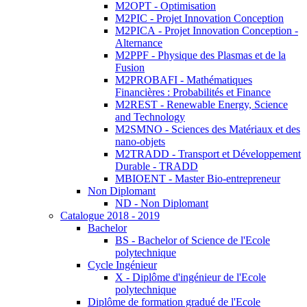
M2OPT - Optimisation
M2PIC - Projet Innovation Conception
M2PICA - Projet Innovation Conception -
Alternance
M2PPF - Physique des Plasmas et de la
Fusion
M2PROBAFI - Mathématiques
Financières : Probabilités et Finance
M2REST - Renewable Energy, Science
and Technology
M2SMNO - Sciences des Matériaux et des
nano-objets
M2TRADD - Transport et Développement
Durable - TRADD
MBIOENT - Master Bio-entrepreneur
Non Diplomant
ND - Non Diplomant
Catalogue 2018 - 2019
Bachelor
BS - Bachelor of Science de l'Ecole
polytechnique
Cycle Ingénieur
X - Diplôme d'ingénieur de l'Ecole
polytechnique
Diplôme de formation gradué de l'Ecole