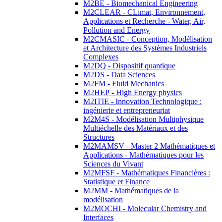
M2BE - Biomechanical Engineering
M2CLEAR - CLimat, Environnement,
Applications et Recherche - Water, Air,
Pollution and Energy
M2CMASIC - Conception, Modélisation
et Architecture des Systèmes Industriels
Complexes
M2DQ - Dispositif quantique
M2DS - Data Sciences
M2FM - Fluid Mechanics
M2HEP - High Energy physics
M2ITIE - Innovation Technologique :
ingénierie et entrepreneuriat
M2M4S - Modélisation Multiphysique
Multiéchelle des Matériaux et des
Structures
M2MAMSV - Master 2 Mathématiques et
Applications - Mathématiques pour les
Sciences du Vivant
M2MFSF - Mathématiques Financières :
Statistique et Finance
M2MM - Mathématiques de la
modélisation
M2MOCHI - Molecular Chemistry and
Interfaces