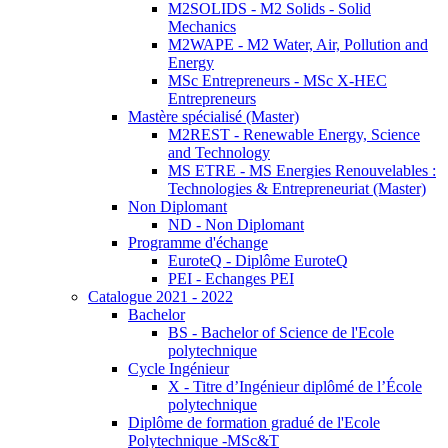
M2SOLIDS - M2 Solids - Solid
Mechanics
M2WAPE - M2 Water, Air, Pollution and
Energy
MSc Entrepreneurs - MSc X-HEC
Entrepreneurs
Mastère spécialisé (Master)
M2REST - Renewable Energy, Science
and Technology
MS ETRE - MS Energies Renouvelables :
Technologies & Entrepreneuriat (Master)
Non Diplomant
ND - Non Diplomant
Programme d'échange
EuroteQ - Diplôme EuroteQ
PEI - Echanges PEI
Catalogue 2021 - 2022
Bachelor
BS - Bachelor of Science de l'Ecole
polytechnique
Cycle Ingénieur
X - Titre d’Ingénieur diplômé de l’École
polytechnique
Diplôme de formation gradué de l'Ecole
Polytechnique -MSc&T