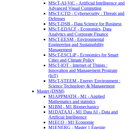
MScT-AI-ViC - Artificial Intelligence and
Advanced Visual Computing
MScT-CTD - Cybersecurity : Threats and
Defenses
MScT-DSB - Data Science for Business
MScT-EDACF - Economics, Data
Analytics and Corporate Finance
MScT-EESM - Environmental
Engineering and Sustainability
Management
MScT-ESCLiP - Economics for Smart
Cities and Climate Policy
MScT-IOT - Internet of Things :
Innovation and Management Program
(IoT)
MScT-STEEM - Energy Environment :
Science Technology & Management
Master (DNM)
M1APPMATH - M1 - Applied
Mathematics and statistics
M1BM - M1 Biomechanics
M1DATAAI - M1 Data AI - Data and
Artificial Intelligence
M1ECO - M1 Economie
M1ENERG - Master 1 Énergie