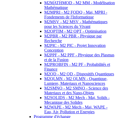
M2MATHMOD - M2 MM - Modélisation
Mathématique
M2MPRI - M2 FODQ - Maj. MPRI -
Fondements de l'Informatique
M2MSV - M2 MSV - Mathématiques
pour les Sciences du Vivant
M2OPTIM - M2 OPT - Optimisation
M2PBR - M2 PBR - Physique par
Recherche
M2PIC - M2 PIC - Projet Innovation
Conception
M2PPF - M2 PPF - Physique des Plasmas
et de la Fusion
M2PROBFIN - M2 PF - Probabilités et
Finance
M2QD - M2 QD - Dispositifs Quantiques
M2QLMN - M2 QLMN - Quantique,
Lumiere, Materiaux et Nanosciences
M2SMNO - M2 SMNO - Science des
Materiaux et des Nano-Objets
M2SOLIDS - M2 Mech - Maj. Solids -
Mecanique des Solides
M2WAPE - M2 Mech - Maj. WAPE -
Eau, Air, Pollution et Energies
Programme d'échange