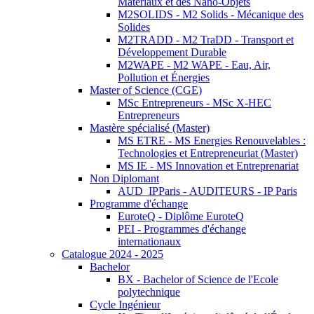
Matériaux et des Nano-Objets
M2SOLIDS - M2 Solids - Mécanique des
Solides
M2TRADD - M2 TraDD - Transport et
Développement Durable
M2WAPE - M2 WAPE - Eau, Air,
Pollution et Énergies
Master of Science (CGE)
MSc Entrepreneurs - MSc X-HEC
Entrepreneurs
Mastère spécialisé (Master)
MS ETRE - MS Energies Renouvelables :
Technologies et Entrepreneuriat (Master)
MS IE - MS Innovation et Entreprenariat
Non Diplomant
AUD_IPParis - AUDITEURS - IP Paris
Programme d'échange
EuroteQ - Diplôme EuroteQ
PEI - Programmes d'échange
internationaux
Catalogue 2024 - 2025
Bachelor
BX - Bachelor of Science de l'Ecole
polytechnique
Cycle Ingénieur