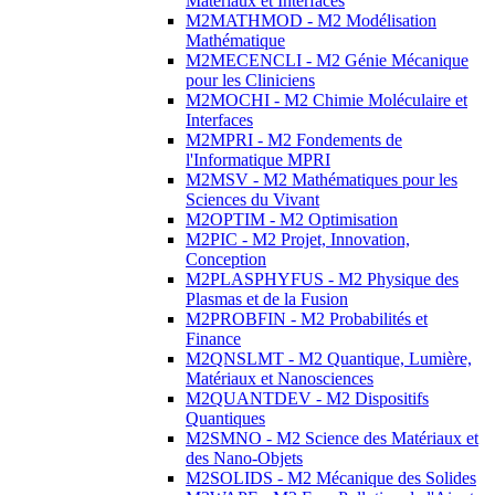
Matériaux et Interfaces
M2MATHMOD - M2 Modélisation
Mathématique
M2MECENCLI - M2 Génie Mécanique
pour les Cliniciens
M2MOCHI - M2 Chimie Moléculaire et
Interfaces
M2MPRI - M2 Fondements de
l'Informatique MPRI
M2MSV - M2 Mathématiques pour les
Sciences du Vivant
M2OPTIM - M2 Optimisation
M2PIC - M2 Projet, Innovation,
Conception
M2PLASPHYFUS - M2 Physique des
Plasmas et de la Fusion
M2PROBFIN - M2 Probabilités et
Finance
M2QNSLMT - M2 Quantique, Lumière,
Matériaux et Nanosciences
M2QUANTDEV - M2 Dispositifs
Quantiques
M2SMNO - M2 Science des Matériaux et
des Nano-Objets
M2SOLIDS - M2 Mécanique des Solides