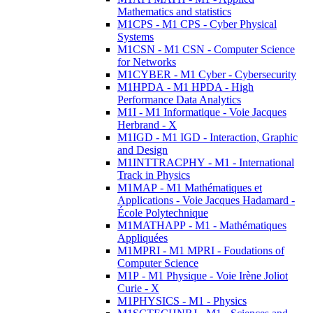
Mathematics and statistics
M1CPS - M1 CPS - Cyber Physical
Systems
M1CSN - M1 CSN - Computer Science
for Networks
M1CYBER - M1 Cyber - Cybersecurity
M1HPDA - M1 HPDA - High
Performance Data Analytics
M1I - M1 Informatique - Voie Jacques
Herbrand - X
M1IGD - M1 IGD - Interaction, Graphic
and Design
M1INTTRACPHY - M1 - International
Track in Physics
M1MAP - M1 Mathématiques et
Applications - Voie Jacques Hadamard -
École Polytechnique
M1MATHAPP - M1 - Mathématiques
Appliquées
M1MPRI - M1 MPRI - Foudations of
Computer Science
M1P - M1 Physique - Voie Irène Joliot
Curie - X
M1PHYSICS - M1 - Physics