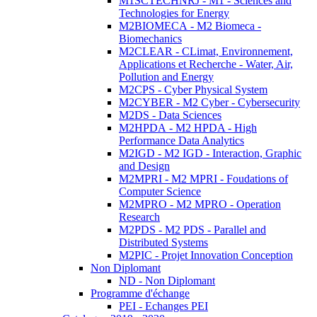
M1SCTECHNRJ - M1 - Sciences and
Technologies for Energy
M2BIOMECA - M2 Biomeca -
Biomechanics
M2CLEAR - CLimat, Environnement,
Applications et Recherche - Water, Air,
Pollution and Energy
M2CPS - Cyber Physical System
M2CYBER - M2 Cyber - Cybersecurity
M2DS - Data Sciences
M2HPDA - M2 HPDA - High
Performance Data Analytics
M2IGD - M2 IGD - Interaction, Graphic
and Design
M2MPRI - M2 MPRI - Foudations of
Computer Science
M2MPRO - M2 MPRO - Operation
Research
M2PDS - M2 PDS - Parallel and
Distributed Systems
M2PIC - Projet Innovation Conception
Non Diplomant
ND - Non Diplomant
Programme d'échange
PEI - Echanges PEI