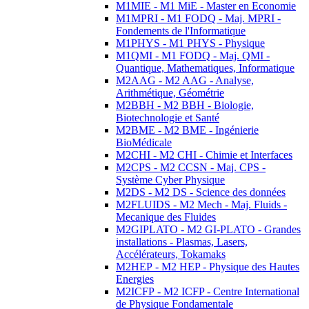
M1MIE - M1 MiE - Master en Economie
M1MPRI - M1 FODQ - Maj. MPRI -
Fondements de l'Informatique
M1PHYS - M1 PHYS - Physique
M1QMI - M1 FODQ - Maj. QMI -
Quantique, Mathematiques, Informatique
M2AAG - M2 AAG - Analyse,
Arithmétique, Géométrie
M2BBH - M2 BBH - Biologie,
Biotechnologie et Santé
M2BME - M2 BME - Ingénierie
BioMédicale
M2CHI - M2 CHI - Chimie et Interfaces
M2CPS - M2 CCSN - Maj. CPS -
Système Cyber Physique
M2DS - M2 DS - Science des données
M2FLUIDS - M2 Mech - Maj. Fluids -
Mecanique des Fluides
M2GIPLATO - M2 GI-PLATO - Grandes
installations - Plasmas, Lasers,
Accélérateurs, Tokamaks
M2HEP - M2 HEP - Physique des Hautes
Energies
M2ICFP - M2 ICFP - Centre International
de Physique Fondamentale