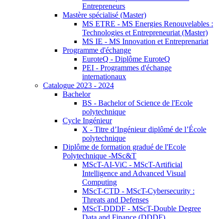
Entrepreneurs
Mastère spécialisé (Master)
MS ETRE - MS Energies Renouvelables :
Technologies et Entrepreneuriat (Master)
MS IE - MS Innovation et Entreprenariat
Programme d'échange
EuroteQ - Diplôme EuroteQ
PEI - Programmes d'échange
internationaux
Catalogue 2023 - 2024
Bachelor
BS - Bachelor of Science de l'Ecole
polytechnique
Cycle Ingénieur
X - Titre d’Ingénieur diplômé de l’École
polytechnique
Diplôme de formation gradué de l'Ecole
Polytechnique -MSc&T
MScT-AI-ViC - MScT-Artificial
Intelligence and Advanced Visual
Computing
MScT-CTD - MScT-Cybersecurity :
Threats and Defenses
MScT-DDDF - MScT-Double Degree
Data and Finance (DDDF)