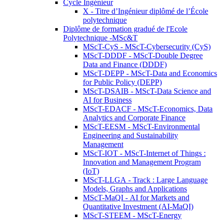
Cycle Ingénieur
X - Titre d’Ingénieur diplômé de l’École
polytechnique
Diplôme de formation gradué de l'Ecole
Polytechnique -MSc&T
MScT-CyS - MScT-Cybersecurity (CyS)
MScT-DDDF - MScT-Double Degree
Data and Finance (DDDF)
MScT-DEPP - MScT-Data and Economics
for Public Policy (DEPP)
MScT-DSAIB - MScT-Data Science and
AI for Business
MScT-EDACF - MScT-Economics, Data
Analytics and Corporate Finance
MScT-EESM - MScT-Environmental
Engineering and Sustainability
Management
MScT-IOT - MScT-Internet of Things :
Innovation and Management Program
(IoT)
MScT-LLGA - Track : Large Language
Models, Graphs and Applications
MScT-MaQI - AI for Markets and
Quantitative Investment (AI-MaQI)
MScT-STEEM - MScT-Energy