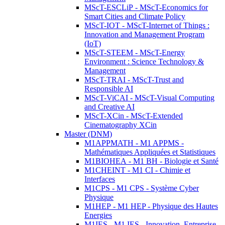
MScT-ESCLiP - MScT-Economics for
Smart Cities and Climate Policy
MScT-IOT - MScT-Internet of Things :
Innovation and Management Program
(IoT)
MScT-STEEM - MScT-Energy
Environment : Science Technology &
Management
MScT-TRAI - MScT-Trust and
Responsible AI
MScT-ViCAI - MScT-Visual Computing
and Creative AI
MScT-XCin - MScT-Extended
Cinematography XCin
Master (DNM)
M1APPMATH - M1 APPMS -
Mathématiques Appliquées et Statistiques
M1BIOHEA - M1 BH - Biologie et Santé
M1CHEINT - M1 CI - Chimie et
Interfaces
M1CPS - M1 CPS - Système Cyber
Physique
M1HEP - M1 HEP - Physique des Hautes
Energies
M1IES - M1 IES - Innovation, Entreprise