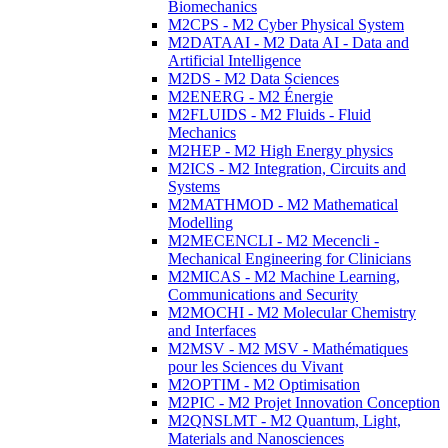
Biomechanics
M2CPS - M2 Cyber Physical System
M2DATAAI - M2 Data AI - Data and
Artificial Intelligence
M2DS - M2 Data Sciences
M2ENERG - M2 Énergie
M2FLUIDS - M2 Fluids - Fluid
Mechanics
M2HEP - M2 High Energy physics
M2ICS - M2 Integration, Circuits and
Systems
M2MATHMOD - M2 Mathematical
Modelling
M2MECENCLI - M2 Mecencli -
Mechanical Engineering for Clinicians
M2MICAS - M2 Machine Learning,
Communications and Security
M2MOCHI - M2 Molecular Chemistry
and Interfaces
M2MSV - M2 MSV - Mathématiques
pour les Sciences du Vivant
M2OPTIM - M2 Optimisation
M2PIC - M2 Projet Innovation Conception
M2QNSLMT - M2 Quantum, Light,
Materials and Nanosciences