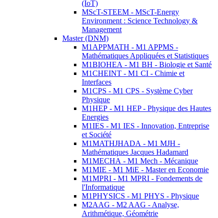
(IoT)
MScT-STEEM - MScT-Energy
Environment : Science Technology &
Management
Master (DNM)
M1APPMATH - M1 APPMS -
Mathématiques Appliquées et Statistiques
M1BIOHEA - M1 BH - Biologie et Santé
M1CHEINT - M1 CI - Chimie et
Interfaces
M1CPS - M1 CPS - Système Cyber
Physique
M1HEP - M1 HEP - Physique des Hautes
Energies
M1IES - M1 IES - Innovation, Entreprise
et Société
M1MATHJHADA - M1 MJH -
Mathématiques Jacques Hadamard
M1MECHA - M1 Mech - Mécanique
M1MIE - M1 MiE - Master en Economie
M1MPRI - M1 MPRI - Fondements de
l'Informatique
M1PHYSICS - M1 PHYS - Physique
M2AAG - M2 AAG - Analyse,
Arithmétique, Géométrie