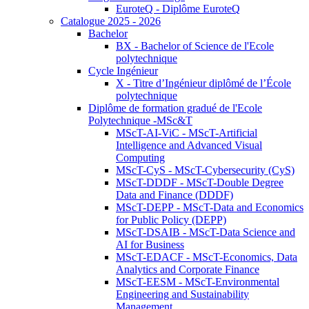
EuroteQ - Diplôme EuroteQ
Catalogue 2025 - 2026
Bachelor
BX - Bachelor of Science de l'Ecole
polytechnique
Cycle Ingénieur
X - Titre d’Ingénieur diplômé de l’École
polytechnique
Diplôme de formation gradué de l'Ecole
Polytechnique -MSc&T
MScT-AI-ViC - MScT-Artificial
Intelligence and Advanced Visual
Computing
MScT-CyS - MScT-Cybersecurity (CyS)
MScT-DDDF - MScT-Double Degree
Data and Finance (DDDF)
MScT-DEPP - MScT-Data and Economics
for Public Policy (DEPP)
MScT-DSAIB - MScT-Data Science and
AI for Business
MScT-EDACF - MScT-Economics, Data
Analytics and Corporate Finance
MScT-EESM - MScT-Environmental
Engineering and Sustainability
Management