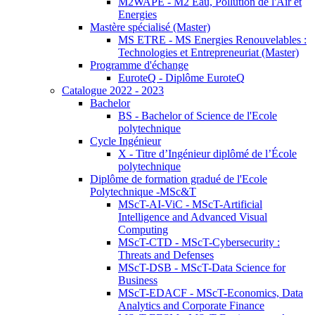
M2WAPE - M2 Eau, Pollution de l'Air et
Energies
Mastère spécialisé (Master)
MS ETRE - MS Energies Renouvelables :
Technologies et Entrepreneuriat (Master)
Programme d'échange
EuroteQ - Diplôme EuroteQ
Catalogue 2022 - 2023
Bachelor
BS - Bachelor of Science de l'Ecole
polytechnique
Cycle Ingénieur
X - Titre d’Ingénieur diplômé de l’École
polytechnique
Diplôme de formation gradué de l'Ecole
Polytechnique -MSc&T
MScT-AI-ViC - MScT-Artificial
Intelligence and Advanced Visual
Computing
MScT-CTD - MScT-Cybersecurity :
Threats and Defenses
MScT-DSB - MScT-Data Science for
Business
MScT-EDACF - MScT-Economics, Data
Analytics and Corporate Finance