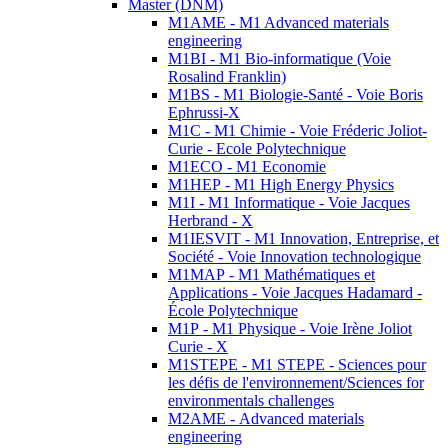
Master (DNM)
M1AME - M1 Advanced materials
engineering
M1BI - M1 Bio-informatique (Voie
Rosalind Franklin)
M1BS - M1 Biologie-Santé - Voie Boris
Ephrussi-X
M1C - M1 Chimie - Voie Fréderic Joliot-
Curie - Ecole Polytechnique
M1ECO - M1 Economie
M1HEP - M1 High Energy Physics
M1I - M1 Informatique - Voie Jacques
Herbrand - X
M1IESVIT - M1 Innovation, Entreprise, et
Société - Voie Innovation technologique
M1MAP - M1 Mathématiques et
Applications - Voie Jacques Hadamard -
École Polytechnique
M1P - M1 Physique - Voie Irène Joliot
Curie - X
M1STEPE - M1 STEPE - Sciences pour
les défis de l'environnement/Sciences for
environmentals challenges
M2AME - Advanced materials
engineering