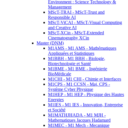
Environment : Science Technology &
Management
MScT-TRAI - MScT-Trust and
Responsible AI
MScT-ViCAI - MScT-Visual Computing
and Creative AI
MScT-XCin - MScT-Extended
Cinematography XCin
Master (DNM)
M1AMS - M1 AMS - Mathématiques
Appliquées et Statistiques
M1BBH - M1 BBH - Biologie,
Biotechnologie et Santé
M1BME - M1 BME - Ingénierie
BioMédicale
M1CHI - M1 CHI - Chimie et Interfaces
M1CPS - M1 CCSN - Maj. CPS -
Système Cyber Physique
M1HEP - M1 HEP - Physique des Hautes
Energies
M1IES - M1 IES - Innovation, Entreprise
et Société
M1MATHJHADA - M1 MJH -
Mathematiques Jacques Hadamard
M1MEC - M1 Mech - Mecanique