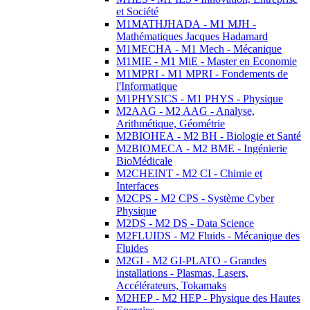
et Société
M1MATHJHADA - M1 MJH -
Mathématiques Jacques Hadamard
M1MECHA - M1 Mech - Mécanique
M1MIE - M1 MiE - Master en Economie
M1MPRI - M1 MPRI - Fondements de
l'Informatique
M1PHYSICS - M1 PHYS - Physique
M2AAG - M2 AAG - Analyse,
Arithmétique, Géométrie
M2BIOHEA - M2 BH - Biologie et Santé
M2BIOMECA - M2 BME - Ingénierie
BioMédicale
M2CHEINT - M2 CI - Chimie et
Interfaces
M2CPS - M2 CPS - Système Cyber
Physique
M2DS - M2 DS - Data Science
M2FLUIDS - M2 Fluids - Mécanique des
Fluides
M2GI - M2 GI-PLATO - Grandes
installations - Plasmas, Lasers,
Accélérateurs, Tokamaks
M2HEP - M2 HEP - Physique des Hautes