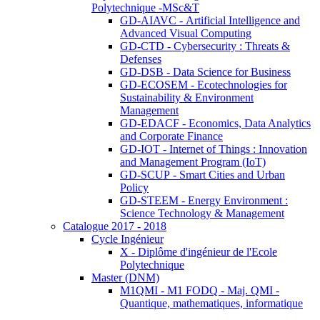
Polytechnique -MSc&T
GD-AIAVC - Artificial Intelligence and
Advanced Visual Computing
GD-CTD - Cybersecurity : Threats &
Defenses
GD-DSB - Data Science for Business
GD-ECOSEM - Ecotechnologies for
Sustainability & Environment
Management
GD-EDACF - Economics, Data Analytics
and Corporate Finance
GD-IOT - Internet of Things : Innovation
and Management Program (IoT)
GD-SCUP - Smart Cities and Urban
Policy
GD-STEEM - Energy Environment :
Science Technology & Management
Catalogue 2017 - 2018
Cycle Ingénieur
X - Diplôme d'ingénieur de l'Ecole
Polytechnique
Master (DNM)
M1QMI - M1 FODQ - Maj. QMI -
Quantique, mathematiques, informatique