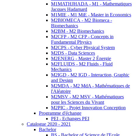
M1MATHJHADA - M1 - Mathematiques
Jacques Hadamard
M1MIE - M1 MiE - Master in Economics
M2BIOMECA - M2 Biomeca -
Biomechanics
M2BM - M2 Biomechanics
M2CFP - M2 CFP - Concepts in
Fundamental Physics
M2CPS - Cyber Physical System
M2DS - Data Sciences
M2ENERG - Master 2 Énergie
M2FLUIDS - M2 Fluids - Fluid
Mechanics
M2IGD - M2 IGD - Interaction, Graphic
and Design
M2MDA - M2 MdA - Mathématiques de
l'Aléatoire
M2MSV - M2 MSV - Mathématiques
pour les Sciences du Vivant
M2PIC - Projet Innovation Conception
Programme d'échange
PEI - Echanges PEI
Catalogue 2020 - 2021
Bachelor
BS - Bachelor of Science de l'Ecole