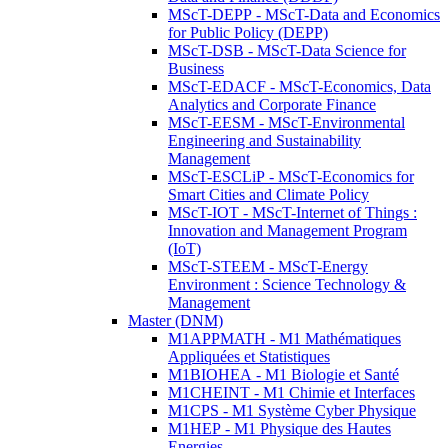
MScT-DEPP - MScT-Data and Economics
for Public Policy (DEPP)
MScT-DSB - MScT-Data Science for
Business
MScT-EDACF - MScT-Economics, Data
Analytics and Corporate Finance
MScT-EESM - MScT-Environmental
Engineering and Sustainability
Management
MScT-ESCLiP - MScT-Economics for
Smart Cities and Climate Policy
MScT-IOT - MScT-Internet of Things :
Innovation and Management Program
(IoT)
MScT-STEEM - MScT-Energy
Environment : Science Technology &
Management
Master (DNM)
M1APPMATH - M1 Mathématiques
Appliquées et Statistiques
M1BIOHEA - M1 Biologie et Santé
M1CHEINT - M1 Chimie et Interfaces
M1CPS - M1 Système Cyber Physique
M1HEP - M1 Physique des Hautes
Energies