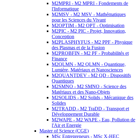
M2MPRI - M2 MPRI - Fondements de
l'Informatique
M2MSV - M2 MSV - Mathématiques
pour les Sciences du Vivant
M2OPTIM - M2 OPT - Optimisation
M2PIC - M2 PIC - Projet, Innovation,
Conception
M2PLASPHYFUS - M2 PPF - Physique
des Plasmas et de la Fusion
M2PROBFIN - M2 PF - Probabilités et
Finance
M2QLMN - M2 QLMN - Quantique,
Lumière, Matériaux et Nanosciences
M2QUANTDEV - M2 QD - Dispositifs
Quantiques
M2SMNO - M2 SMNO - Science des
Matériaux et des Nano-Objets
M2SOLIDS - M2 Solids - Mécanique des
Solides
M2TRADD - M2 TraDD - Transport et
Développement Durable
M2WAPE - M2 WAPE - Eau, Pollution de
l'Air et Energie
Master of Science (CGE)
MSc Entrepreneurs - MSc X-HEC