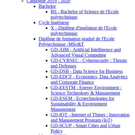
Catalogue 2019 - 2020
Bachelor
BS - Bachelor of Science de l'Ecole
polytechnique
Cycle Ingénieur
X - Diplôme d'ingénieur de l'Ecole
polytechnique
Diplôme de formation gradué de l'Ecole
Polytechnique -MSc&T
GD-AIM - Artificial Intelligence and
Advanced Visual Computing
GD-CYBSEC - Cybersecurity : Threats
and Defenses
GD-DSB - Data Science for Business
GD-EDCF - Economics, Data Analytics
and Corporate Finance
GD-EESTM - Energy Environment :
Science Technology & Management
GD-ESEM - Ecotechnologies for
Sustainability & Environment
Management
GD-IOT - Internet of Things : Innovation
and Management Program (IoT)
GD-SCUP - Smart Cities and Urban
Policy