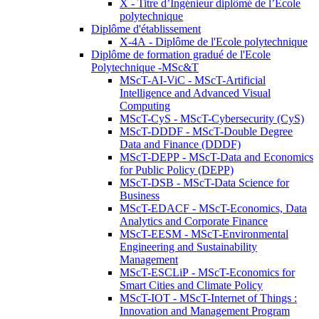
X - Titre d’Ingénieur diplômé de l’École
polytechnique
Diplôme d'établissement
X-4A - Diplôme de l'Ecole polytechnique
Diplôme de formation gradué de l'Ecole
Polytechnique -MSc&T
MScT-AI-ViC - MScT-Artificial
Intelligence and Advanced Visual
Computing
MScT-CyS - MScT-Cybersecurity (CyS)
MScT-DDDF - MScT-Double Degree
Data and Finance (DDDF)
MScT-DEPP - MScT-Data and Economics
for Public Policy (DEPP)
MScT-DSB - MScT-Data Science for
Business
MScT-EDACF - MScT-Economics, Data
Analytics and Corporate Finance
MScT-EESM - MScT-Environmental
Engineering and Sustainability
Management
MScT-ESCLiP - MScT-Economics for
Smart Cities and Climate Policy
MScT-IOT - MScT-Internet of Things :
Innovation and Management Program