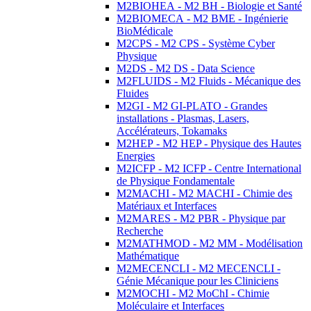
M2BIOHEA - M2 BH - Biologie et Santé
M2BIOMECA - M2 BME - Ingénierie
BioMédicale
M2CPS - M2 CPS - Système Cyber
Physique
M2DS - M2 DS - Data Science
M2FLUIDS - M2 Fluids - Mécanique des
Fluides
M2GI - M2 GI-PLATO - Grandes
installations - Plasmas, Lasers,
Accélérateurs, Tokamaks
M2HEP - M2 HEP - Physique des Hautes
Energies
M2ICFP - M2 ICFP - Centre International
de Physique Fondamentale
M2MACHI - M2 MACHI - Chimie des
Matériaux et Interfaces
M2MARES - M2 PBR - Physique par
Recherche
M2MATHMOD - M2 MM - Modélisation
Mathématique
M2MECENCLI - M2 MECENCLI -
Génie Mécanique pour les Cliniciens
M2MOCHI - M2 MoChI - Chimie
Moléculaire et Interfaces