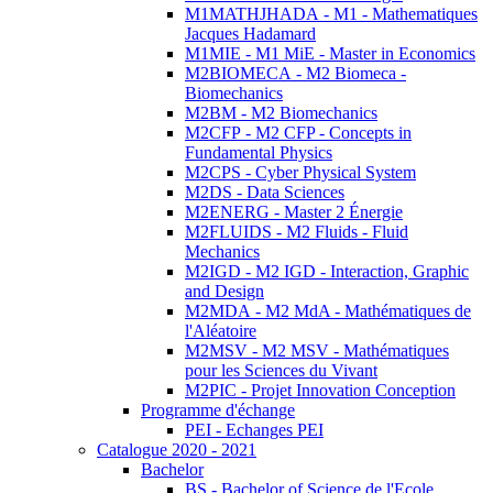
M1MATHJHADA - M1 - Mathematiques
Jacques Hadamard
M1MIE - M1 MiE - Master in Economics
M2BIOMECA - M2 Biomeca -
Biomechanics
M2BM - M2 Biomechanics
M2CFP - M2 CFP - Concepts in
Fundamental Physics
M2CPS - Cyber Physical System
M2DS - Data Sciences
M2ENERG - Master 2 Énergie
M2FLUIDS - M2 Fluids - Fluid
Mechanics
M2IGD - M2 IGD - Interaction, Graphic
and Design
M2MDA - M2 MdA - Mathématiques de
l'Aléatoire
M2MSV - M2 MSV - Mathématiques
pour les Sciences du Vivant
M2PIC - Projet Innovation Conception
Programme d'échange
PEI - Echanges PEI
Catalogue 2020 - 2021
Bachelor
BS - Bachelor of Science de l'Ecole