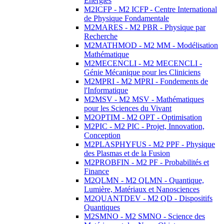
Energies
M2ICFP - M2 ICFP - Centre International
de Physique Fondamentale
M2MARES - M2 PBR - Physique par
Recherche
M2MATHMOD - M2 MM - Modélisation
Mathématique
M2MECENCLI - M2 MECENCLI -
Génie Mécanique pour les Cliniciens
M2MPRI - M2 MPRI - Fondements de
l'Informatique
M2MSV - M2 MSV - Mathématiques
pour les Sciences du Vivant
M2OPTIM - M2 OPT - Optimisation
M2PIC - M2 PIC - Projet, Innovation,
Conception
M2PLASPHYFUS - M2 PPF - Physique
des Plasmas et de la Fusion
M2PROBFIN - M2 PF - Probabilités et
Finance
M2QLMN - M2 QLMN - Quantique,
Lumière, Matériaux et Nanosciences
M2QUANTDEV - M2 QD - Dispositifs
Quantiques
M2SMNO - M2 SMNO - Science des