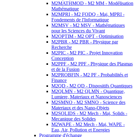
M2MATHMOD - M2 MM - Modélisation
Mathématique
M2MPRI - M2 FODQ - Maj. MPRI -
Fondements de l'Informatique
M2MSV - M2 MSV - Mathématiques
pour les Sciences du Vivant
M2OPTIM - M2 OPT - Optimisation
M2PBR - M2 PBR - Physique par
Recherche
M2PIC - M2 PIC - Projet Innovation
Conception
M2PPF - M2 PPF - Physique des Plasmas
et de la Fusion
M2PROBFIN - M2 PF - Probabilités et
Finance
M2QD - M2 QD - Dispositifs Quantiques
M2QLMN - M2 QLMN - Quantique,
Lumiere, Materiaux et Nanosciences
M2SMNO - M2 SMNO - Science des
Materiaux et des Nano-Objets
M2SOLIDS - M2 Mech - Maj. Solids -
Mecanique des Solides
M2WAPE - M2 Mech - Maj. WAPE -
Eau, Air, Pollution et Energies
Programme d'échange