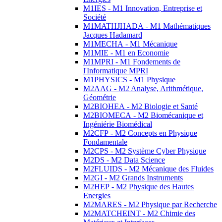
M1IES - M1 Innovation, Entreprise et
Société
M1MATHJHADA - M1 Mathématiques
Jacques Hadamard
M1MECHA - M1 Mécanique
M1MIE - M1 en Economie
M1MPRI - M1 Fondements de
l'Informatique MPRI
M1PHYSICS - M1 Physique
M2AAG - M2 Analyse, Arithmétique,
Géométrie
M2BIOHEA - M2 Biologie et Santé
M2BIOMECA - M2 Biomécanique et
Ingéniérie Biomédical
M2CFP - M2 Concepts en Physique
Fondamentale
M2CPS - M2 Système Cyber Physique
M2DS - M2 Data Science
M2FLUIDS - M2 Mécanique des Fluides
M2GI - M2 Grands Instruments
M2HEP - M2 Physique des Hautes
Energies
M2MARES - M2 Physique par Recherche
M2MATCHEINT - M2 Chimie des