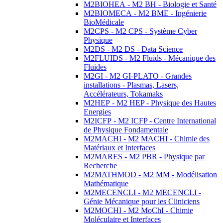
M2BIOHEA - M2 BH - Biologie et Santé
M2BIOMECA - M2 BME - Ingénierie
BioMédicale
M2CPS - M2 CPS - Système Cyber
Physique
M2DS - M2 DS - Data Science
M2FLUIDS - M2 Fluids - Mécanique des
Fluides
M2GI - M2 GI-PLATO - Grandes
installations - Plasmas, Lasers,
Accélérateurs, Tokamaks
M2HEP - M2 HEP - Physique des Hautes
Energies
M2ICFP - M2 ICFP - Centre International
de Physique Fondamentale
M2MACHI - M2 MACHI - Chimie des
Matériaux et Interfaces
M2MARES - M2 PBR - Physique par
Recherche
M2MATHMOD - M2 MM - Modélisation
Mathématique
M2MECENCLI - M2 MECENCLI -
Génie Mécanique pour les Cliniciens
M2MOCHI - M2 MoChI - Chimie
Moléculaire et Interfaces