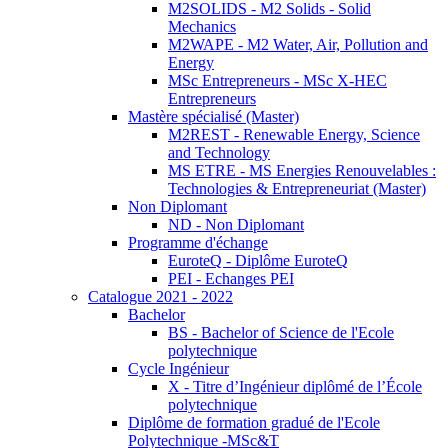
M2SOLIDS - M2 Solids - Solid
Mechanics
M2WAPE - M2 Water, Air, Pollution and
Energy
MSc Entrepreneurs - MSc X-HEC
Entrepreneurs
Mastère spécialisé (Master)
M2REST - Renewable Energy, Science
and Technology
MS ETRE - MS Energies Renouvelables :
Technologies & Entrepreneuriat (Master)
Non Diplomant
ND - Non Diplomant
Programme d'échange
EuroteQ - Diplôme EuroteQ
PEI - Echanges PEI
Catalogue 2021 - 2022
Bachelor
BS - Bachelor of Science de l'Ecole
polytechnique
Cycle Ingénieur
X - Titre d’Ingénieur diplômé de l’École
polytechnique
Diplôme de formation gradué de l'Ecole
Polytechnique -MSc&T