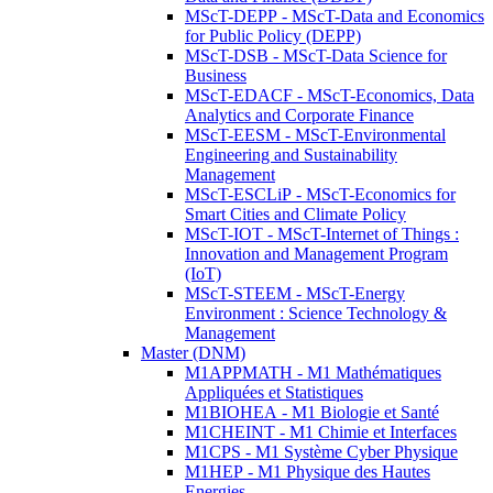
MScT-DEPP - MScT-Data and Economics
for Public Policy (DEPP)
MScT-DSB - MScT-Data Science for
Business
MScT-EDACF - MScT-Economics, Data
Analytics and Corporate Finance
MScT-EESM - MScT-Environmental
Engineering and Sustainability
Management
MScT-ESCLiP - MScT-Economics for
Smart Cities and Climate Policy
MScT-IOT - MScT-Internet of Things :
Innovation and Management Program
(IoT)
MScT-STEEM - MScT-Energy
Environment : Science Technology &
Management
Master (DNM)
M1APPMATH - M1 Mathématiques
Appliquées et Statistiques
M1BIOHEA - M1 Biologie et Santé
M1CHEINT - M1 Chimie et Interfaces
M1CPS - M1 Système Cyber Physique
M1HEP - M1 Physique des Hautes
Energies