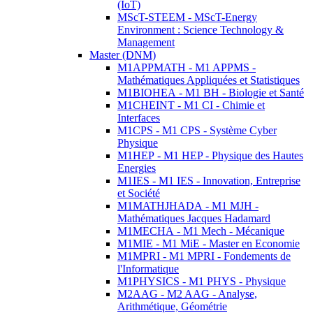
(IoT)
MScT-STEEM - MScT-Energy
Environment : Science Technology &
Management
Master (DNM)
M1APPMATH - M1 APPMS -
Mathématiques Appliquées et Statistiques
M1BIOHEA - M1 BH - Biologie et Santé
M1CHEINT - M1 CI - Chimie et
Interfaces
M1CPS - M1 CPS - Système Cyber
Physique
M1HEP - M1 HEP - Physique des Hautes
Energies
M1IES - M1 IES - Innovation, Entreprise
et Société
M1MATHJHADA - M1 MJH -
Mathématiques Jacques Hadamard
M1MECHA - M1 Mech - Mécanique
M1MIE - M1 MiE - Master en Economie
M1MPRI - M1 MPRI - Fondements de
l'Informatique
M1PHYSICS - M1 PHYS - Physique
M2AAG - M2 AAG - Analyse,
Arithmétique, Géométrie