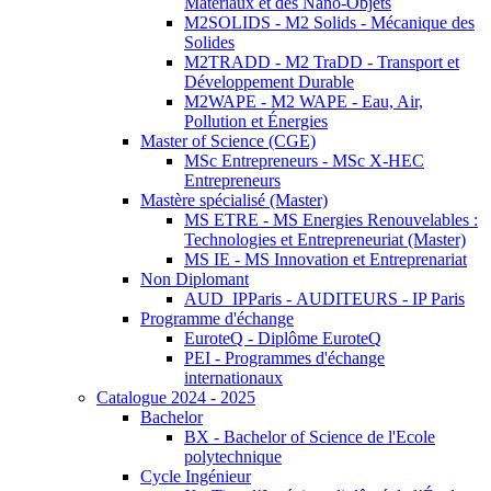
Matériaux et des Nano-Objets
M2SOLIDS - M2 Solids - Mécanique des
Solides
M2TRADD - M2 TraDD - Transport et
Développement Durable
M2WAPE - M2 WAPE - Eau, Air,
Pollution et Énergies
Master of Science (CGE)
MSc Entrepreneurs - MSc X-HEC
Entrepreneurs
Mastère spécialisé (Master)
MS ETRE - MS Energies Renouvelables :
Technologies et Entrepreneuriat (Master)
MS IE - MS Innovation et Entreprenariat
Non Diplomant
AUD_IPParis - AUDITEURS - IP Paris
Programme d'échange
EuroteQ - Diplôme EuroteQ
PEI - Programmes d'échange
internationaux
Catalogue 2024 - 2025
Bachelor
BX - Bachelor of Science de l'Ecole
polytechnique
Cycle Ingénieur