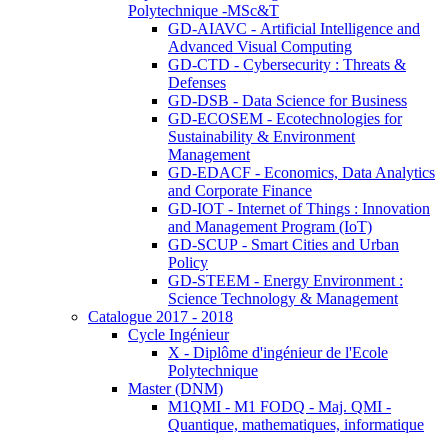
Polytechnique -MSc&T
GD-AIAVC - Artificial Intelligence and
Advanced Visual Computing
GD-CTD - Cybersecurity : Threats &
Defenses
GD-DSB - Data Science for Business
GD-ECOSEM - Ecotechnologies for
Sustainability & Environment
Management
GD-EDACF - Economics, Data Analytics
and Corporate Finance
GD-IOT - Internet of Things : Innovation
and Management Program (IoT)
GD-SCUP - Smart Cities and Urban
Policy
GD-STEEM - Energy Environment :
Science Technology & Management
Catalogue 2017 - 2018
Cycle Ingénieur
X - Diplôme d'ingénieur de l'Ecole
Polytechnique
Master (DNM)
M1QMI - M1 FODQ - Maj. QMI -
Quantique, mathematiques, informatique