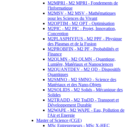
M2MPRI - M2 MPRI - Fondements de
l'Informatique
M2MSV - M2 MSV - Mathématiques
pour les Sciences du Vivant
M2OPTIM - M2 OPT - Optimisation
M2PIC - M2 PIC - Projet, Innovation,
Conception
M2PLASPHYFUS - M2 PPF - Physique
des Plasmas et de la Fusion
M2PROBFIN - M2 PF - Probabilités et
Finance
M2QLMN - M2 QLMN - Quantique,
Lumière, Matériaux et Nanosciences
M2QUANTDEV - M2 QD - Dispositifs
Quantiques
M2SMNO - M2 SMNO - Science des
Matériaux et des Nano-Objets
M2SOLIDS - M2 Solids - Mécanique des
Solides
M2TRADD - M2 TraDD - Transport et
Développement Durable
M2WAPE - M2 WAPE - Eau, Pollution de
l'Air et Energie
Master of Science (CGE)
MSc Entrepreneurs - MSc X-HEC