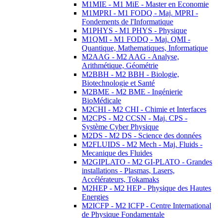
M1MIE - M1 MiE - Master en Economie
M1MPRI - M1 FODQ - Maj. MPRI -
Fondements de l'Informatique
M1PHYS - M1 PHYS - Physique
M1QMI - M1 FODQ - Maj. QMI -
Quantique, Mathematiques, Informatique
M2AAG - M2 AAG - Analyse,
Arithmétique, Géométrie
M2BBH - M2 BBH - Biologie,
Biotechnologie et Santé
M2BME - M2 BME - Ingénierie
BioMédicale
M2CHI - M2 CHI - Chimie et Interfaces
M2CPS - M2 CCSN - Maj. CPS -
Système Cyber Physique
M2DS - M2 DS - Science des données
M2FLUIDS - M2 Mech - Maj. Fluids -
Mecanique des Fluides
M2GIPLATO - M2 GI-PLATO - Grandes
installations - Plasmas, Lasers,
Accélérateurs, Tokamaks
M2HEP - M2 HEP - Physique des Hautes
Energies
M2ICFP - M2 ICFP - Centre International
de Physique Fondamentale