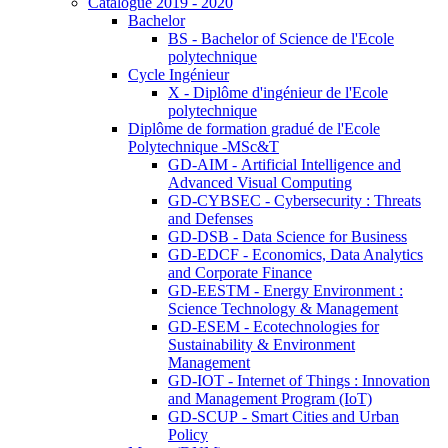
Catalogue 2019 - 2020
Bachelor
BS - Bachelor of Science de l'Ecole
polytechnique
Cycle Ingénieur
X - Diplôme d'ingénieur de l'Ecole
polytechnique
Diplôme de formation gradué de l'Ecole
Polytechnique -MSc&T
GD-AIM - Artificial Intelligence and
Advanced Visual Computing
GD-CYBSEC - Cybersecurity : Threats
and Defenses
GD-DSB - Data Science for Business
GD-EDCF - Economics, Data Analytics
and Corporate Finance
GD-EESTM - Energy Environment :
Science Technology & Management
GD-ESEM - Ecotechnologies for
Sustainability & Environment
Management
GD-IOT - Internet of Things : Innovation
and Management Program (IoT)
GD-SCUP - Smart Cities and Urban
Policy