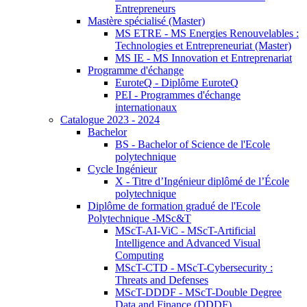
Entrepreneurs
Mastère spécialisé (Master)
MS ETRE - MS Energies Renouvelables :
Technologies et Entrepreneuriat (Master)
MS IE - MS Innovation et Entreprenariat
Programme d'échange
EuroteQ - Diplôme EuroteQ
PEI - Programmes d'échange
internationaux
Catalogue 2023 - 2024
Bachelor
BS - Bachelor of Science de l'Ecole
polytechnique
Cycle Ingénieur
X - Titre d’Ingénieur diplômé de l’École
polytechnique
Diplôme de formation gradué de l'Ecole
Polytechnique -MSc&T
MScT-AI-ViC - MScT-Artificial
Intelligence and Advanced Visual
Computing
MScT-CTD - MScT-Cybersecurity :
Threats and Defenses
MScT-DDDF - MScT-Double Degree
Data and Finance (DDDF)