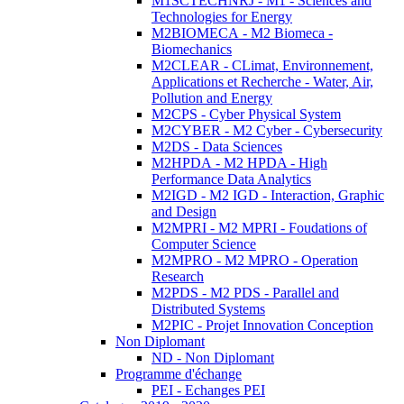
M1SCTECHNRJ - M1 - Sciences and
Technologies for Energy
M2BIOMECA - M2 Biomeca -
Biomechanics
M2CLEAR - CLimat, Environnement,
Applications et Recherche - Water, Air,
Pollution and Energy
M2CPS - Cyber Physical System
M2CYBER - M2 Cyber - Cybersecurity
M2DS - Data Sciences
M2HPDA - M2 HPDA - High
Performance Data Analytics
M2IGD - M2 IGD - Interaction, Graphic
and Design
M2MPRI - M2 MPRI - Foudations of
Computer Science
M2MPRO - M2 MPRO - Operation
Research
M2PDS - M2 PDS - Parallel and
Distributed Systems
M2PIC - Projet Innovation Conception
Non Diplomant
ND - Non Diplomant
Programme d'échange
PEI - Echanges PEI