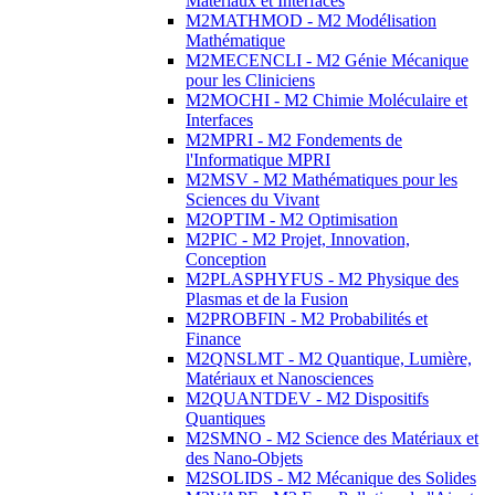
Matériaux et Interfaces
M2MATHMOD - M2 Modélisation
Mathématique
M2MECENCLI - M2 Génie Mécanique
pour les Cliniciens
M2MOCHI - M2 Chimie Moléculaire et
Interfaces
M2MPRI - M2 Fondements de
l'Informatique MPRI
M2MSV - M2 Mathématiques pour les
Sciences du Vivant
M2OPTIM - M2 Optimisation
M2PIC - M2 Projet, Innovation,
Conception
M2PLASPHYFUS - M2 Physique des
Plasmas et de la Fusion
M2PROBFIN - M2 Probabilités et
Finance
M2QNSLMT - M2 Quantique, Lumière,
Matériaux et Nanosciences
M2QUANTDEV - M2 Dispositifs
Quantiques
M2SMNO - M2 Science des Matériaux et
des Nano-Objets
M2SOLIDS - M2 Mécanique des Solides