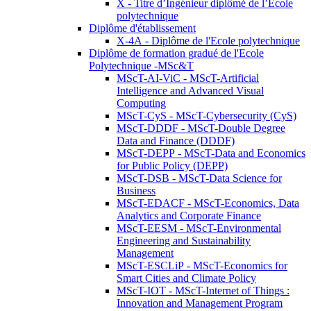
X - Titre d’Ingénieur diplômé de l’École
polytechnique
Diplôme d'établissement
X-4A - Diplôme de l'Ecole polytechnique
Diplôme de formation gradué de l'Ecole
Polytechnique -MSc&T
MScT-AI-ViC - MScT-Artificial
Intelligence and Advanced Visual
Computing
MScT-CyS - MScT-Cybersecurity (CyS)
MScT-DDDF - MScT-Double Degree
Data and Finance (DDDF)
MScT-DEPP - MScT-Data and Economics
for Public Policy (DEPP)
MScT-DSB - MScT-Data Science for
Business
MScT-EDACF - MScT-Economics, Data
Analytics and Corporate Finance
MScT-EESM - MScT-Environmental
Engineering and Sustainability
Management
MScT-ESCLiP - MScT-Economics for
Smart Cities and Climate Policy
MScT-IOT - MScT-Internet of Things :
Innovation and Management Program