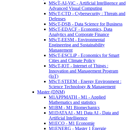
MScT-AI-ViC - Artificial Intelligence and
Advanced Visual Computing
MScT-CTD - Cybersecurity : Threats and
Defenses
MScT-DSB - Data Science for Business
MScT-EDACF - Economics, Data
Analytics and Corporate Finance
MScT-EESM - Environmental
Engineering and Sustainability
Management
MScT-ESCLiP - Economics for Smart
Cities and Climate Policy
MScT-IOT - Internet of Things :
Innovation and Management Program
(IoT)
MScT-STEEM - Energy Environment :
Science Technology & Management
Master (DNM)
M1APPMATH - M1 - Applied
Mathematics and statistics
M1BM - M1 Biomechanics
M1DATAAI - M1 Data AI - Data and
Artificial Intelligence
M1ECO - M1 Economie
M1ENERG - Master 1 Énergie