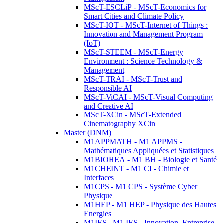
MScT-ESCLiP - MScT-Economics for
Smart Cities and Climate Policy
MScT-IOT - MScT-Internet of Things :
Innovation and Management Program
(IoT)
MScT-STEEM - MScT-Energy
Environment : Science Technology &
Management
MScT-TRAI - MScT-Trust and
Responsible AI
MScT-ViCAI - MScT-Visual Computing
and Creative AI
MScT-XCin - MScT-Extended
Cinematography XCin
Master (DNM)
M1APPMATH - M1 APPMS -
Mathématiques Appliquées et Statistiques
M1BIOHEA - M1 BH - Biologie et Santé
M1CHEINT - M1 CI - Chimie et
Interfaces
M1CPS - M1 CPS - Système Cyber
Physique
M1HEP - M1 HEP - Physique des Hautes
Energies
M1IES - M1 IES - Innovation, Entreprise