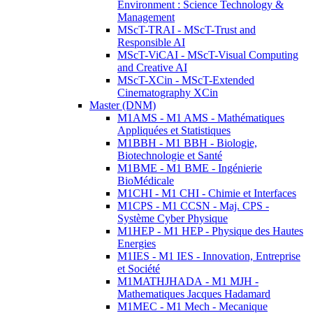
Environment : Science Technology &
Management
MScT-TRAI - MScT-Trust and
Responsible AI
MScT-ViCAI - MScT-Visual Computing
and Creative AI
MScT-XCin - MScT-Extended
Cinematography XCin
Master (DNM)
M1AMS - M1 AMS - Mathématiques
Appliquées et Statistiques
M1BBH - M1 BBH - Biologie,
Biotechnologie et Santé
M1BME - M1 BME - Ingénierie
BioMédicale
M1CHI - M1 CHI - Chimie et Interfaces
M1CPS - M1 CCSN - Maj. CPS -
Système Cyber Physique
M1HEP - M1 HEP - Physique des Hautes
Energies
M1IES - M1 IES - Innovation, Entreprise
et Société
M1MATHJHADA - M1 MJH -
Mathematiques Jacques Hadamard
M1MEC - M1 Mech - Mecanique