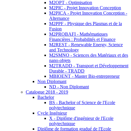
M2OPT - Optimisation
M2PIC - Projet Innovation Conception
M2PICA - Projet Innovation Conception -
Alternance
M2PPF - Physique des Plasmas et de la
Fusion
M2PROBAFI - Mathématiques
Financières : Probabilités et Finance
M2REST - Renewable Energy, Science
and Technology
M2SMNO - Sciences des Matériaux et des
nano-objets
M2TRADD - Transport et Développement
Durable - TRADD
MBIOENT - Master Bio-entrepreneur
Non Diplomant
ND - Non Diplomant
Catalogue 2018 - 2019
Bachelor
BS - Bachelor of Science de l'Ecole
polytechnique
Cycle Ingénieur
X - Diplôme d'ingénieur de l'Ecole
polytechnique
Diplôme de formation gradué de l'Ecole