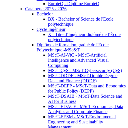
EuroteQ - Diplôme EuroteQ
Catalogue 2025 - 2026
Bachelor
BX - Bachelor of Science de l'Ecole
polytechnique
Cycle Ingénieur
X - Titre d’Ingénieur diplômé de l’École
polytechnique
Diplôme de formation gradué de l'Ecole
Polytechnique -MSc&T
MScT-AI-ViC - MScT-Artificial
Intelligence and Advanced Visual
Computing
MScT-CyS - MScT-Cybersecurity (CyS)
MScT-DDDF - MScT-Double Degree
Data and Finance (DDDF)
MScT-DEPP - MScT-Data and Economics
for Public Policy (DEPP)
MScT-DSAIB - MScT-Data Science and
AI for Business
MScT-EDACF - MScT-Economics, Data
Analytics and Corporate Finance
MScT-EESM - MScT-Environmental
Engineering and Sustainability
Management