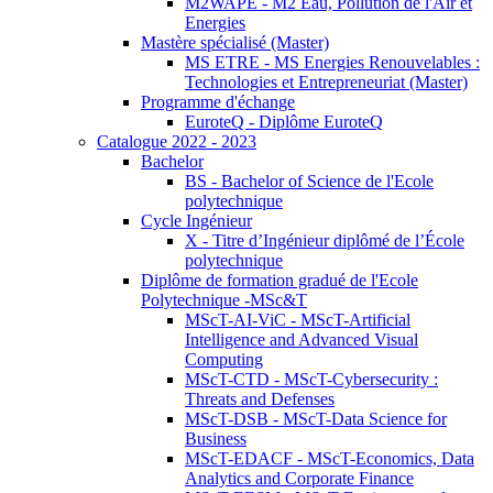
M2WAPE - M2 Eau, Pollution de l'Air et
Energies
Mastère spécialisé (Master)
MS ETRE - MS Energies Renouvelables :
Technologies et Entrepreneuriat (Master)
Programme d'échange
EuroteQ - Diplôme EuroteQ
Catalogue 2022 - 2023
Bachelor
BS - Bachelor of Science de l'Ecole
polytechnique
Cycle Ingénieur
X - Titre d’Ingénieur diplômé de l’École
polytechnique
Diplôme de formation gradué de l'Ecole
Polytechnique -MSc&T
MScT-AI-ViC - MScT-Artificial
Intelligence and Advanced Visual
Computing
MScT-CTD - MScT-Cybersecurity :
Threats and Defenses
MScT-DSB - MScT-Data Science for
Business
MScT-EDACF - MScT-Economics, Data
Analytics and Corporate Finance