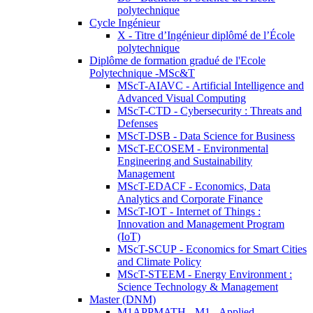
polytechnique
Cycle Ingénieur
X - Titre d’Ingénieur diplômé de l’École
polytechnique
Diplôme de formation gradué de l'Ecole
Polytechnique -MSc&T
MScT-AIAVC - Artificial Intelligence and
Advanced Visual Computing
MScT-CTD - Cybersecurity : Threats and
Defenses
MScT-DSB - Data Science for Business
MScT-ECOSEM - Environmental
Engineering and Sustainability
Management
MScT-EDACF - Economics, Data
Analytics and Corporate Finance
MScT-IOT - Internet of Things :
Innovation and Management Program
(IoT)
MScT-SCUP - Economics for Smart Cities
and Climate Policy
MScT-STEEM - Energy Environment :
Science Technology & Management
Master (DNM)
M1APPMATH - M1 - Applied