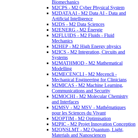
Biomechanics
M2CPS - M2 Cyber Physical System
M2DATAAI - M2 Data AI - Data and
Artificial Intelligence
M2DS - M2 Data Sciences
M2ENERG - M2 Énergie
M2FLUIDS - M2 Fluids - Fluid
Mechanics
M2HEP - M2 High Energy physics
M2ICS - M2 Integration, Circuits and
Systems
M2MATHMOD - M2 Mathematical
Modelling
M2MECENCLI - M2 Mecencli -
Mechanical Engineering for Clinicians
M2MICAS - M2 Machine Learning,
Communications and Security
M2MOCHI - M2 Molecular Chemistry
and Interfaces
M2MSV - M2 MSV - Mathématiques
pour les Sciences du Vivant
M2OPTIM - M2 Optimisation
M2PIC - M2 Projet Innovation Conception
M2QNSLMT - M2 Quantum, Light,
Materials and Nanosciences