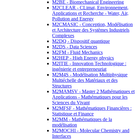
M2BE - Biomechanical Engineering
M2CLEAR - CLimat, Environnement,
Applications et Recherche - Water, Air,
Pollution and Energy
M2CMASIC - Conception, Modélisation
et Architecture des Systèmes Industriels
Complexes
M2DQ - Dispositif quantique
M2DS - Data Sciences
M2FM - Fluid Mechanics
M2HEP - High Energy physics
M2ITIE - Innovation Technologique :
ingénierie et entrepreneuriat
M2M4S - Modélisation Multiphysique
Multiéchelle des Matériaux et des
Structures
M2MAMSV - Master 2 Mathématiques et
Applications - Mathématiques pour les
Sciences du Vivant
M2MFSF - Mathématiques Financières :
Statistique et Finance
M2MM - Mathématiques de la
modélisation
M2MOCHI - Molecular Chemistry and
Interfaces