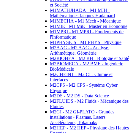
et Société
M1MATHJHADA - M1 MJH -
Mathématiques Jacques Hadamard
M1MECHA - M1 Mech - Mécanique
M1MIE - M1 MiE - Master en Economie
M1MPRI - M1 MPRI - Fondements de
l'Informatique
M1PHYSICS - M1 PHYS - Physique
M2AAG - M2 AAG - Analyse,
Arithmétique, Géométrie
M2BIOHEA - M2 BH - Biologie et Santé
M2BIOMECA - M2 BME - Ingénierie
BioMédicale
M2CHEINT - M2 CI - Chimie et
Interfaces
M2CPS - M2 CPS - Système Cyber
Physique
M2DS - M2 DS - Data Science
M2FLUIDS - M2 Fluids - Mécanique des
Fluides
M2GI - M2 GI-PLATO - Grandes
installations - Plasmas, Lasers,
Accélérateurs, Tokamaks
M2HEP - M2 HEP - Physique des Hautes