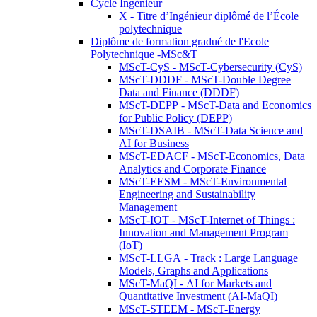
Cycle Ingénieur
X - Titre d’Ingénieur diplômé de l’École
polytechnique
Diplôme de formation gradué de l'Ecole
Polytechnique -MSc&T
MScT-CyS - MScT-Cybersecurity (CyS)
MScT-DDDF - MScT-Double Degree
Data and Finance (DDDF)
MScT-DEPP - MScT-Data and Economics
for Public Policy (DEPP)
MScT-DSAIB - MScT-Data Science and
AI for Business
MScT-EDACF - MScT-Economics, Data
Analytics and Corporate Finance
MScT-EESM - MScT-Environmental
Engineering and Sustainability
Management
MScT-IOT - MScT-Internet of Things :
Innovation and Management Program
(IoT)
MScT-LLGA - Track : Large Language
Models, Graphs and Applications
MScT-MaQI - AI for Markets and
Quantitative Investment (AI-MaQI)
MScT-STEEM - MScT-Energy