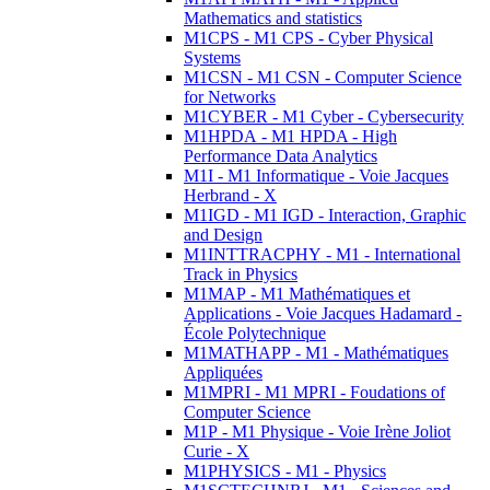
Mathematics and statistics
M1CPS - M1 CPS - Cyber Physical
Systems
M1CSN - M1 CSN - Computer Science
for Networks
M1CYBER - M1 Cyber - Cybersecurity
M1HPDA - M1 HPDA - High
Performance Data Analytics
M1I - M1 Informatique - Voie Jacques
Herbrand - X
M1IGD - M1 IGD - Interaction, Graphic
and Design
M1INTTRACPHY - M1 - International
Track in Physics
M1MAP - M1 Mathématiques et
Applications - Voie Jacques Hadamard -
École Polytechnique
M1MATHAPP - M1 - Mathématiques
Appliquées
M1MPRI - M1 MPRI - Foudations of
Computer Science
M1P - M1 Physique - Voie Irène Joliot
Curie - X
M1PHYSICS - M1 - Physics