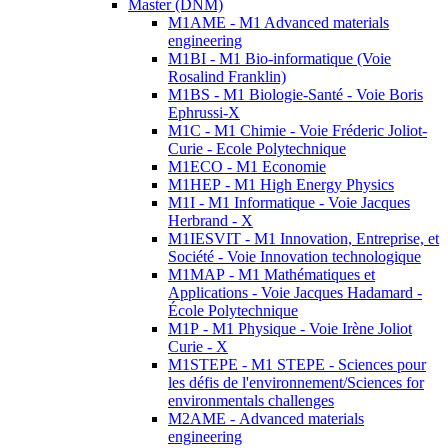
Master (DNM)
M1AME - M1 Advanced materials
engineering
M1BI - M1 Bio-informatique (Voie
Rosalind Franklin)
M1BS - M1 Biologie-Santé - Voie Boris
Ephrussi-X
M1C - M1 Chimie - Voie Fréderic Joliot-
Curie - Ecole Polytechnique
M1ECO - M1 Economie
M1HEP - M1 High Energy Physics
M1I - M1 Informatique - Voie Jacques
Herbrand - X
M1IESVIT - M1 Innovation, Entreprise, et
Société - Voie Innovation technologique
M1MAP - M1 Mathématiques et
Applications - Voie Jacques Hadamard -
École Polytechnique
M1P - M1 Physique - Voie Irène Joliot
Curie - X
M1STEPE - M1 STEPE - Sciences pour
les défis de l'environnement/Sciences for
environmentals challenges
M2AME - Advanced materials
engineering