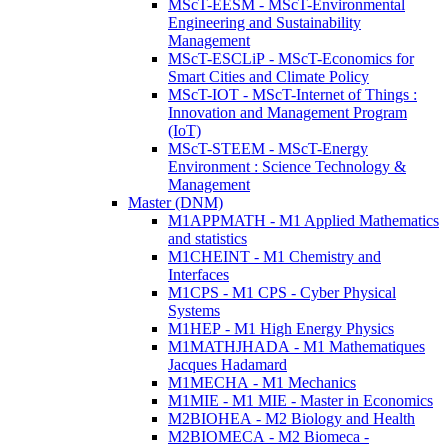
MScT-EESM - MScT-Environmental
Engineering and Sustainability
Management
MScT-ESCLiP - MScT-Economics for
Smart Cities and Climate Policy
MScT-IOT - MScT-Internet of Things :
Innovation and Management Program
(IoT)
MScT-STEEM - MScT-Energy
Environment : Science Technology &
Management
Master (DNM)
M1APPMATH - M1 Applied Mathematics
and statistics
M1CHEINT - M1 Chemistry and
Interfaces
M1CPS - M1 CPS - Cyber Physical
Systems
M1HEP - M1 High Energy Physics
M1MATHJHADA - M1 Mathematiques
Jacques Hadamard
M1MECHA - M1 Mechanics
M1MIE - M1 MIE - Master in Economics
M2BIOHEA - M2 Biology and Health
M2BIOMECA - M2 Biomeca -