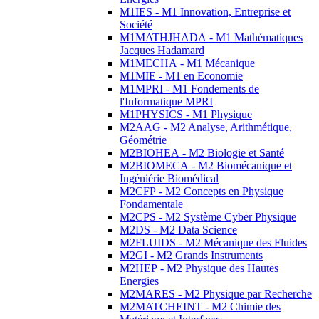
M1IES - M1 Innovation, Entreprise et
Société
M1MATHJHADA - M1 Mathématiques
Jacques Hadamard
M1MECHA - M1 Mécanique
M1MIE - M1 en Economie
M1MPRI - M1 Fondements de
l'Informatique MPRI
M1PHYSICS - M1 Physique
M2AAG - M2 Analyse, Arithmétique,
Géométrie
M2BIOHEA - M2 Biologie et Santé
M2BIOMECA - M2 Biomécanique et
Ingéniérie Biomédical
M2CFP - M2 Concepts en Physique
Fondamentale
M2CPS - M2 Système Cyber Physique
M2DS - M2 Data Science
M2FLUIDS - M2 Mécanique des Fluides
M2GI - M2 Grands Instruments
M2HEP - M2 Physique des Hautes
Energies
M2MARES - M2 Physique par Recherche
M2MATCHEINT - M2 Chimie des