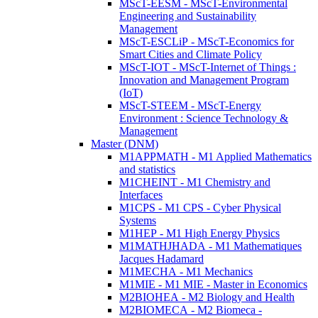
MScT-EESM - MScT-Environmental
Engineering and Sustainability
Management
MScT-ESCLiP - MScT-Economics for
Smart Cities and Climate Policy
MScT-IOT - MScT-Internet of Things :
Innovation and Management Program
(IoT)
MScT-STEEM - MScT-Energy
Environment : Science Technology &
Management
Master (DNM)
M1APPMATH - M1 Applied Mathematics
and statistics
M1CHEINT - M1 Chemistry and
Interfaces
M1CPS - M1 CPS - Cyber Physical
Systems
M1HEP - M1 High Energy Physics
M1MATHJHADA - M1 Mathematiques
Jacques Hadamard
M1MECHA - M1 Mechanics
M1MIE - M1 MIE - Master in Economics
M2BIOHEA - M2 Biology and Health
M2BIOMECA - M2 Biomeca -