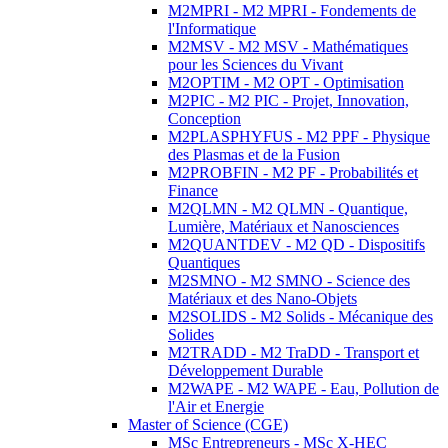
M2MPRI - M2 MPRI - Fondements de
l'Informatique
M2MSV - M2 MSV - Mathématiques
pour les Sciences du Vivant
M2OPTIM - M2 OPT - Optimisation
M2PIC - M2 PIC - Projet, Innovation,
Conception
M2PLASPHYFUS - M2 PPF - Physique
des Plasmas et de la Fusion
M2PROBFIN - M2 PF - Probabilités et
Finance
M2QLMN - M2 QLMN - Quantique,
Lumière, Matériaux et Nanosciences
M2QUANTDEV - M2 QD - Dispositifs
Quantiques
M2SMNO - M2 SMNO - Science des
Matériaux et des Nano-Objets
M2SOLIDS - M2 Solids - Mécanique des
Solides
M2TRADD - M2 TraDD - Transport et
Développement Durable
M2WAPE - M2 WAPE - Eau, Pollution de
l'Air et Energie
Master of Science (CGE)
MSc Entrepreneurs - MSc X-HEC