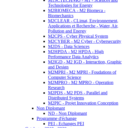
M1SCTECHNRJ - M1 - Sciences and
Technologies for Energy
M2BIOMECA - M2 Biomeca -
Biomechanics
M2CLEAR - CLimat, Environnement,
Applications et Recherche - Water, Air,
Pollution and Energy
M2CPS - Cyber Physical System
M2CYBER - M2 Cyber - Cybersecurity
M2DS - Data Sciences
M2HPDA - M2 HPDA - High
Performance Data Analytics
M2IGD - M2 IGD - Interaction, Graphic
and Design
M2MPRI - M2 MPRI - Foudations of
Computer Science
M2MPRO - M2 MPRO - Operation
Research
M2PDS - M2 PDS - Parallel and
Distributed Systems
M2PIC - Projet Innovation Conception
Non Diplomant
ND - Non Diplomant
Programme d'échange
PEI - Echanges PEI