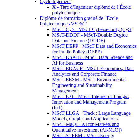
Cycle Ingénieur
X - Titre d’Ingénieur diplômé de l’École
polytechnique
Diplôme de formation gradué de l'Ecole
Polytechnique -MSc&T
MScT-CyS - MScT-Cybersecurity (CyS)
MScT-DDDF - MScT-Double Degree
Data and Finance (DDDF)
MScT-DEPP - MScT-Data and Economics
for Public Policy (DEPP)
MScT-DSAIB - MScT-Data Science and
AI for Business
MScT-EDACF - MScT-Economics, Data
Analytics and Corporate Finance
MScT-EESM - MScT-Environmental
Engineering and Sustainability
Management
MScT-IOT - MScT-Internet of Things :
Innovation and Management Program
(IoT)
MScT-LLGA - Track : Large Language
Models, Graphs and Applications
MScT-MaQI - AI for Markets and
Quantitative Investment (AI-MaQI)
MScT-STEEM - MScT-Energy