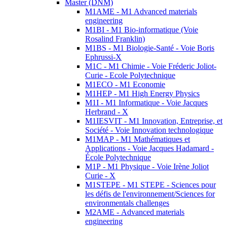
Master (DNM)
M1AME - M1 Advanced materials
engineering
M1BI - M1 Bio-informatique (Voie
Rosalind Franklin)
M1BS - M1 Biologie-Santé - Voie Boris
Ephrussi-X
M1C - M1 Chimie - Voie Fréderic Joliot-
Curie - Ecole Polytechnique
M1ECO - M1 Economie
M1HEP - M1 High Energy Physics
M1I - M1 Informatique - Voie Jacques
Herbrand - X
M1IESVIT - M1 Innovation, Entreprise, et
Société - Voie Innovation technologique
M1MAP - M1 Mathématiques et
Applications - Voie Jacques Hadamard -
École Polytechnique
M1P - M1 Physique - Voie Irène Joliot
Curie - X
M1STEPE - M1 STEPE - Sciences pour
les défis de l'environnement/Sciences for
environmentals challenges
M2AME - Advanced materials
engineering