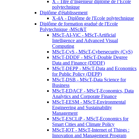
X - Titre d’Ingénieur diplômé de l’École
polytechnique
Diplôme d'établissement
X-4A - Diplôme de l'Ecole polytechnique
Diplôme de formation gradué de l'Ecole
Polytechnique -MSc&T
MScT-AI-ViC - MScT-Artificial
Intelligence and Advanced Visual
Computing
MScT-CyS - MScT-Cybersecurity (CyS)
MScT-DDDF - MScT-Double Degree
Data and Finance (DDDF)
MScT-DEPP - MScT-Data and Economics
for Public Policy (DEPP)
MScT-DSB - MScT-Data Science for
Business
MScT-EDACF - MScT-Economics, Data
Analytics and Corporate Finance
MScT-EESM - MScT-Environmental
Engineering and Sustainability
Management
MScT-ESCLiP - MScT-Economics for
Smart Cities and Climate Policy
MScT-IOT - MScT-Internet of Things :
Innovation and Management Program