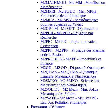
M2MATHMOD - M2 MM - Modélisation
Mathématique
M2MPRI - M2 FODQ - Maj. MPRI -
Fondements de l'Informatique
M2MSV - M2 MSV - Mathématiques
pour les Sciences du Vivant
M2OPTIM - M2 OPT - Optimisation
M2PBR - M2 PBR - Physique par
Recherche
M2PIC - M2 PIC - Projet Innovation
Conception
M2PPF - M2 PPF - Physique des Plasmas
et de la Fusion
M2PROBFIN - M2 PF - Probabilités et
Finance
M2QD - M2 QD - Dispositifs Quantiques
M2QLMN - M2 QLMN - Quantique,
Lumiere, Materiaux et Nanosciences
M2SMNO - M2 SMNO - Science des
Materiaux et des Nano-Objets
M2SOLIDS - M2 Mech - Maj. Solids -
Mecanique des Solides
M2WAPE - M2 Mech - Maj. WAPE -
Eau, Air, Pollution et Energies
Programme d'échange