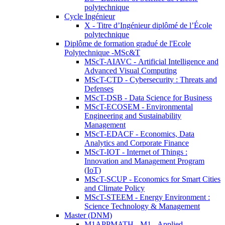
polytechnique
Cycle Ingénieur
X - Titre d’Ingénieur diplômé de l’École
polytechnique
Diplôme de formation gradué de l'Ecole
Polytechnique -MSc&T
MScT-AIAVC - Artificial Intelligence and
Advanced Visual Computing
MScT-CTD - Cybersecurity : Threats and
Defenses
MScT-DSB - Data Science for Business
MScT-ECOSEM - Environmental
Engineering and Sustainability
Management
MScT-EDACF - Economics, Data
Analytics and Corporate Finance
MScT-IOT - Internet of Things :
Innovation and Management Program
(IoT)
MScT-SCUP - Economics for Smart Cities
and Climate Policy
MScT-STEEM - Energy Environment :
Science Technology & Management
Master (DNM)
M1APPMATH - M1 - Applied