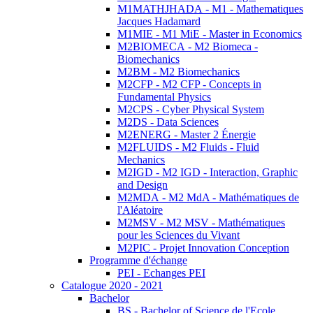
M1MATHJHADA - M1 - Mathematiques
Jacques Hadamard
M1MIE - M1 MiE - Master in Economics
M2BIOMECA - M2 Biomeca -
Biomechanics
M2BM - M2 Biomechanics
M2CFP - M2 CFP - Concepts in
Fundamental Physics
M2CPS - Cyber Physical System
M2DS - Data Sciences
M2ENERG - Master 2 Énergie
M2FLUIDS - M2 Fluids - Fluid
Mechanics
M2IGD - M2 IGD - Interaction, Graphic
and Design
M2MDA - M2 MdA - Mathématiques de
l'Aléatoire
M2MSV - M2 MSV - Mathématiques
pour les Sciences du Vivant
M2PIC - Projet Innovation Conception
Programme d'échange
PEI - Echanges PEI
Catalogue 2020 - 2021
Bachelor
BS - Bachelor of Science de l'Ecole