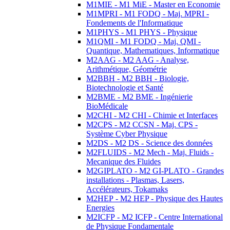
M1MIE - M1 MiE - Master en Economie
M1MPRI - M1 FODQ - Maj. MPRI -
Fondements de l'Informatique
M1PHYS - M1 PHYS - Physique
M1QMI - M1 FODQ - Maj. QMI -
Quantique, Mathematiques, Informatique
M2AAG - M2 AAG - Analyse,
Arithmétique, Géométrie
M2BBH - M2 BBH - Biologie,
Biotechnologie et Santé
M2BME - M2 BME - Ingénierie
BioMédicale
M2CHI - M2 CHI - Chimie et Interfaces
M2CPS - M2 CCSN - Maj. CPS -
Système Cyber Physique
M2DS - M2 DS - Science des données
M2FLUIDS - M2 Mech - Maj. Fluids -
Mecanique des Fluides
M2GIPLATO - M2 GI-PLATO - Grandes
installations - Plasmas, Lasers,
Accélérateurs, Tokamaks
M2HEP - M2 HEP - Physique des Hautes
Energies
M2ICFP - M2 ICFP - Centre International
de Physique Fondamentale