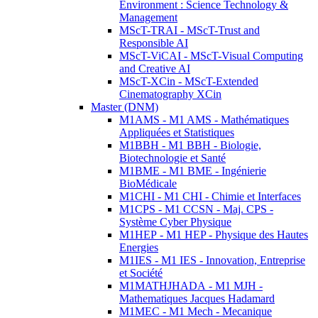
Environment : Science Technology &
Management
MScT-TRAI - MScT-Trust and
Responsible AI
MScT-ViCAI - MScT-Visual Computing
and Creative AI
MScT-XCin - MScT-Extended
Cinematography XCin
Master (DNM)
M1AMS - M1 AMS - Mathématiques
Appliquées et Statistiques
M1BBH - M1 BBH - Biologie,
Biotechnologie et Santé
M1BME - M1 BME - Ingénierie
BioMédicale
M1CHI - M1 CHI - Chimie et Interfaces
M1CPS - M1 CCSN - Maj. CPS -
Système Cyber Physique
M1HEP - M1 HEP - Physique des Hautes
Energies
M1IES - M1 IES - Innovation, Entreprise
et Société
M1MATHJHADA - M1 MJH -
Mathematiques Jacques Hadamard
M1MEC - M1 Mech - Mecanique