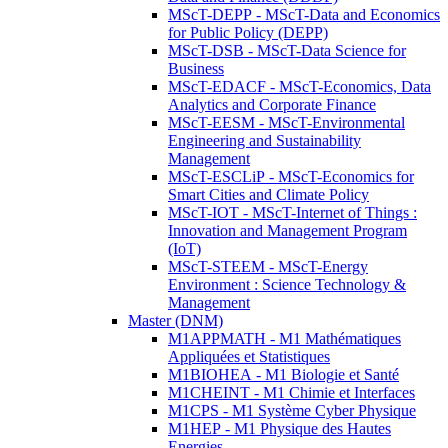
MScT-DEPP - MScT-Data and Economics
for Public Policy (DEPP)
MScT-DSB - MScT-Data Science for
Business
MScT-EDACF - MScT-Economics, Data
Analytics and Corporate Finance
MScT-EESM - MScT-Environmental
Engineering and Sustainability
Management
MScT-ESCLiP - MScT-Economics for
Smart Cities and Climate Policy
MScT-IOT - MScT-Internet of Things :
Innovation and Management Program
(IoT)
MScT-STEEM - MScT-Energy
Environment : Science Technology &
Management
Master (DNM)
M1APPMATH - M1 Mathématiques
Appliquées et Statistiques
M1BIOHEA - M1 Biologie et Santé
M1CHEINT - M1 Chimie et Interfaces
M1CPS - M1 Système Cyber Physique
M1HEP - M1 Physique des Hautes
Energies