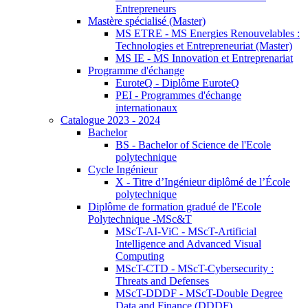
Entrepreneurs
Mastère spécialisé (Master)
MS ETRE - MS Energies Renouvelables :
Technologies et Entrepreneuriat (Master)
MS IE - MS Innovation et Entreprenariat
Programme d'échange
EuroteQ - Diplôme EuroteQ
PEI - Programmes d'échange
internationaux
Catalogue 2023 - 2024
Bachelor
BS - Bachelor of Science de l'Ecole
polytechnique
Cycle Ingénieur
X - Titre d’Ingénieur diplômé de l’École
polytechnique
Diplôme de formation gradué de l'Ecole
Polytechnique -MSc&T
MScT-AI-ViC - MScT-Artificial
Intelligence and Advanced Visual
Computing
MScT-CTD - MScT-Cybersecurity :
Threats and Defenses
MScT-DDDF - MScT-Double Degree
Data and Finance (DDDF)