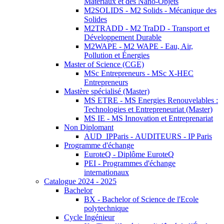
Matériaux et des Nano-Objets
M2SOLIDS - M2 Solids - Mécanique des
Solides
M2TRADD - M2 TraDD - Transport et
Développement Durable
M2WAPE - M2 WAPE - Eau, Air,
Pollution et Énergies
Master of Science (CGE)
MSc Entrepreneurs - MSc X-HEC
Entrepreneurs
Mastère spécialisé (Master)
MS ETRE - MS Energies Renouvelables :
Technologies et Entrepreneuriat (Master)
MS IE - MS Innovation et Entreprenariat
Non Diplomant
AUD_IPParis - AUDITEURS - IP Paris
Programme d'échange
EuroteQ - Diplôme EuroteQ
PEI - Programmes d'échange
internationaux
Catalogue 2024 - 2025
Bachelor
BX - Bachelor of Science de l'Ecole
polytechnique
Cycle Ingénieur