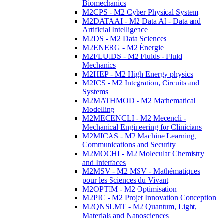
Biomechanics
M2CPS - M2 Cyber Physical System
M2DATAAI - M2 Data AI - Data and
Artificial Intelligence
M2DS - M2 Data Sciences
M2ENERG - M2 Énergie
M2FLUIDS - M2 Fluids - Fluid
Mechanics
M2HEP - M2 High Energy physics
M2ICS - M2 Integration, Circuits and
Systems
M2MATHMOD - M2 Mathematical
Modelling
M2MECENCLI - M2 Mecencli -
Mechanical Engineering for Clinicians
M2MICAS - M2 Machine Learning,
Communications and Security
M2MOCHI - M2 Molecular Chemistry
and Interfaces
M2MSV - M2 MSV - Mathématiques
pour les Sciences du Vivant
M2OPTIM - M2 Optimisation
M2PIC - M2 Projet Innovation Conception
M2QNSLMT - M2 Quantum, Light,
Materials and Nanosciences