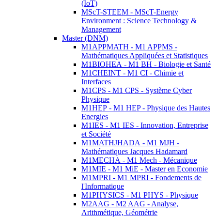
(IoT)
MScT-STEEM - MScT-Energy
Environment : Science Technology &
Management
Master (DNM)
M1APPMATH - M1 APPMS -
Mathématiques Appliquées et Statistiques
M1BIOHEA - M1 BH - Biologie et Santé
M1CHEINT - M1 CI - Chimie et
Interfaces
M1CPS - M1 CPS - Système Cyber
Physique
M1HEP - M1 HEP - Physique des Hautes
Energies
M1IES - M1 IES - Innovation, Entreprise
et Société
M1MATHJHADA - M1 MJH -
Mathématiques Jacques Hadamard
M1MECHA - M1 Mech - Mécanique
M1MIE - M1 MiE - Master en Economie
M1MPRI - M1 MPRI - Fondements de
l'Informatique
M1PHYSICS - M1 PHYS - Physique
M2AAG - M2 AAG - Analyse,
Arithmétique, Géométrie