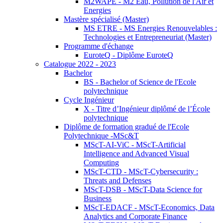
M2WAPE - M2 Eau, Pollution de l'Air et
Energies
Mastère spécialisé (Master)
MS ETRE - MS Energies Renouvelables :
Technologies et Entrepreneuriat (Master)
Programme d'échange
EuroteQ - Diplôme EuroteQ
Catalogue 2022 - 2023
Bachelor
BS - Bachelor of Science de l'Ecole
polytechnique
Cycle Ingénieur
X - Titre d’Ingénieur diplômé de l’École
polytechnique
Diplôme de formation gradué de l'Ecole
Polytechnique -MSc&T
MScT-AI-ViC - MScT-Artificial
Intelligence and Advanced Visual
Computing
MScT-CTD - MScT-Cybersecurity :
Threats and Defenses
MScT-DSB - MScT-Data Science for
Business
MScT-EDACF - MScT-Economics, Data
Analytics and Corporate Finance