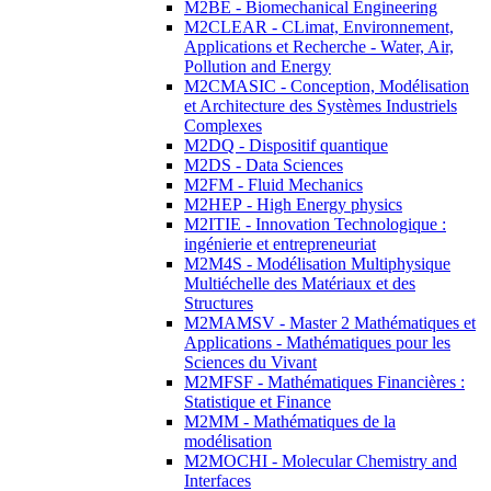
M2BE - Biomechanical Engineering
M2CLEAR - CLimat, Environnement,
Applications et Recherche - Water, Air,
Pollution and Energy
M2CMASIC - Conception, Modélisation
et Architecture des Systèmes Industriels
Complexes
M2DQ - Dispositif quantique
M2DS - Data Sciences
M2FM - Fluid Mechanics
M2HEP - High Energy physics
M2ITIE - Innovation Technologique :
ingénierie et entrepreneuriat
M2M4S - Modélisation Multiphysique
Multiéchelle des Matériaux et des
Structures
M2MAMSV - Master 2 Mathématiques et
Applications - Mathématiques pour les
Sciences du Vivant
M2MFSF - Mathématiques Financières :
Statistique et Finance
M2MM - Mathématiques de la
modélisation
M2MOCHI - Molecular Chemistry and
Interfaces