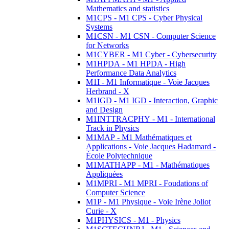
Mathematics and statistics
M1CPS - M1 CPS - Cyber Physical
Systems
M1CSN - M1 CSN - Computer Science
for Networks
M1CYBER - M1 Cyber - Cybersecurity
M1HPDA - M1 HPDA - High
Performance Data Analytics
M1I - M1 Informatique - Voie Jacques
Herbrand - X
M1IGD - M1 IGD - Interaction, Graphic
and Design
M1INTTRACPHY - M1 - International
Track in Physics
M1MAP - M1 Mathématiques et
Applications - Voie Jacques Hadamard -
École Polytechnique
M1MATHAPP - M1 - Mathématiques
Appliquées
M1MPRI - M1 MPRI - Foudations of
Computer Science
M1P - M1 Physique - Voie Irène Joliot
Curie - X
M1PHYSICS - M1 - Physics