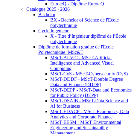
EuroteQ - Diplôme EuroteQ
Catalogue 2025 - 2026
Bachelor
BX - Bachelor of Science de l'Ecole
polytechnique
Cycle Ingénieur
X - Titre d’Ingénieur diplômé de l’École
polytechnique
Diplôme de formation gradué de l'Ecole
Polytechnique -MSc&T
MScT-AI-ViC - MScT-Artificial
Intelligence and Advanced Visual
Computing
MScT-CyS - MScT-Cybersecurity (CyS)
MScT-DDDF - MScT-Double Degree
Data and Finance (DDDF)
MScT-DEPP - MScT-Data and Economics
for Public Policy (DEPP)
MScT-DSAIB - MScT-Data Science and
AI for Business
MScT-EDACF - MScT-Economics, Data
Analytics and Corporate Finance
MScT-EESM - MScT-Environmental
Engineering and Sustainability
Management