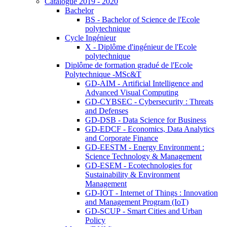
Catalogue 2019 - 2020
Bachelor
BS - Bachelor of Science de l'Ecole
polytechnique
Cycle Ingénieur
X - Diplôme d'ingénieur de l'Ecole
polytechnique
Diplôme de formation gradué de l'Ecole
Polytechnique -MSc&T
GD-AIM - Artificial Intelligence and
Advanced Visual Computing
GD-CYBSEC - Cybersecurity : Threats
and Defenses
GD-DSB - Data Science for Business
GD-EDCF - Economics, Data Analytics
and Corporate Finance
GD-EESTM - Energy Environment :
Science Technology & Management
GD-ESEM - Ecotechnologies for
Sustainability & Environment
Management
GD-IOT - Internet of Things : Innovation
and Management Program (IoT)
GD-SCUP - Smart Cities and Urban
Policy