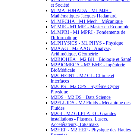
et Société
M1MATHJHADA - M1 MJH -
Mathématiques Jacques Hadamard
M1MECHA - M1 Mech - Mécanique
M1MIE - M1 MiE - Master en Economie
M1MPRI - M1 MPRI - Fondements de
l'Informatique
M1PHYSICS - M1 PHYS - Physique
M2AAG - M2 AAG - Analyse,
Arithmétique, Géométrie
M2BIOHEA - M2 BH - Biologie et Santé
M2BIOMECA - M2 BME - Ingénierie
BioMédicale
M2CHEINT - M2 CI - Chimie et
Interfaces
M2CPS - M2 CPS - Système Cyber
Physique
M2DS - M2 DS - Data Science
M2FLUIDS - M2 Fluids - Mécanique des
Fluides
M2GI - M2 GI-PLATO - Grandes
installations - Plasmas, Lasers,
Accélérateurs, Tokamaks
M2HEP - M2 HEP - Physique des Hautes