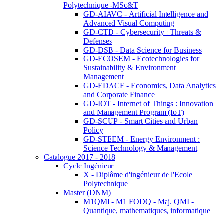
Polytechnique -MSc&T
GD-AIAVC - Artificial Intelligence and
Advanced Visual Computing
GD-CTD - Cybersecurity : Threats &
Defenses
GD-DSB - Data Science for Business
GD-ECOSEM - Ecotechnologies for
Sustainability & Environment
Management
GD-EDACF - Economics, Data Analytics
and Corporate Finance
GD-IOT - Internet of Things : Innovation
and Management Program (IoT)
GD-SCUP - Smart Cities and Urban
Policy
GD-STEEM - Energy Environment :
Science Technology & Management
Catalogue 2017 - 2018
Cycle Ingénieur
X - Diplôme d'ingénieur de l'Ecole
Polytechnique
Master (DNM)
M1QMI - M1 FODQ - Maj. QMI -
Quantique, mathematiques, informatique