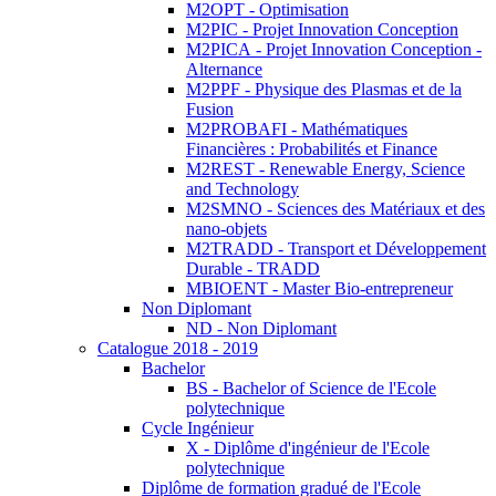
M2OPT - Optimisation
M2PIC - Projet Innovation Conception
M2PICA - Projet Innovation Conception -
Alternance
M2PPF - Physique des Plasmas et de la
Fusion
M2PROBAFI - Mathématiques
Financières : Probabilités et Finance
M2REST - Renewable Energy, Science
and Technology
M2SMNO - Sciences des Matériaux et des
nano-objets
M2TRADD - Transport et Développement
Durable - TRADD
MBIOENT - Master Bio-entrepreneur
Non Diplomant
ND - Non Diplomant
Catalogue 2018 - 2019
Bachelor
BS - Bachelor of Science de l'Ecole
polytechnique
Cycle Ingénieur
X - Diplôme d'ingénieur de l'Ecole
polytechnique
Diplôme de formation gradué de l'Ecole