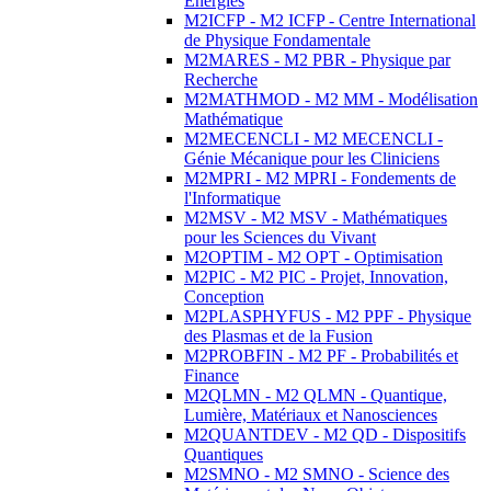
Energies
M2ICFP - M2 ICFP - Centre International
de Physique Fondamentale
M2MARES - M2 PBR - Physique par
Recherche
M2MATHMOD - M2 MM - Modélisation
Mathématique
M2MECENCLI - M2 MECENCLI -
Génie Mécanique pour les Cliniciens
M2MPRI - M2 MPRI - Fondements de
l'Informatique
M2MSV - M2 MSV - Mathématiques
pour les Sciences du Vivant
M2OPTIM - M2 OPT - Optimisation
M2PIC - M2 PIC - Projet, Innovation,
Conception
M2PLASPHYFUS - M2 PPF - Physique
des Plasmas et de la Fusion
M2PROBFIN - M2 PF - Probabilités et
Finance
M2QLMN - M2 QLMN - Quantique,
Lumière, Matériaux et Nanosciences
M2QUANTDEV - M2 QD - Dispositifs
Quantiques
M2SMNO - M2 SMNO - Science des