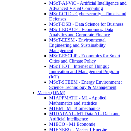
MScT-AI-ViC - Artificial Intelligence and
Advanced Visual Computing
MScT-CTD - Cybersecurity : Threats and
Defenses
MScT-DSB - Data Science for Business
MScT-EDACF - Economics, Data
Analytics and Corporate Finance
MScT-EESM - Environmental
Engineering and Sustainability
Management
MScT-ESCLiP - Economics for Smart
Cities and Climate Policy
MScT-IOT - Internet of Things :
Innovation and Management Program
(IoT)
MScT-STEEM - Energy Environment :
Science Technology & Management
Master (DNM)
M1APPMATH - M1 - Applied
Mathematics and statistics
M1BM - M1 Biomechanics
M1DATAAI - M1 Data AI - Data and
Artificial Intelligence
M1ECO - M1 Economie
M1ENERG - Master 1 Énergie