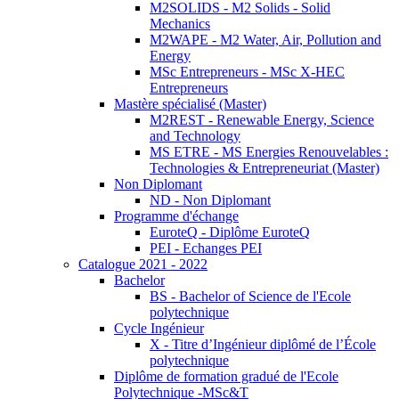
M2SOLIDS - M2 Solids - Solid
Mechanics
M2WAPE - M2 Water, Air, Pollution and
Energy
MSc Entrepreneurs - MSc X-HEC
Entrepreneurs
Mastère spécialisé (Master)
M2REST - Renewable Energy, Science
and Technology
MS ETRE - MS Energies Renouvelables :
Technologies & Entrepreneuriat (Master)
Non Diplomant
ND - Non Diplomant
Programme d'échange
EuroteQ - Diplôme EuroteQ
PEI - Echanges PEI
Catalogue 2021 - 2022
Bachelor
BS - Bachelor of Science de l'Ecole
polytechnique
Cycle Ingénieur
X - Titre d’Ingénieur diplômé de l’École
polytechnique
Diplôme de formation gradué de l'Ecole
Polytechnique -MSc&T