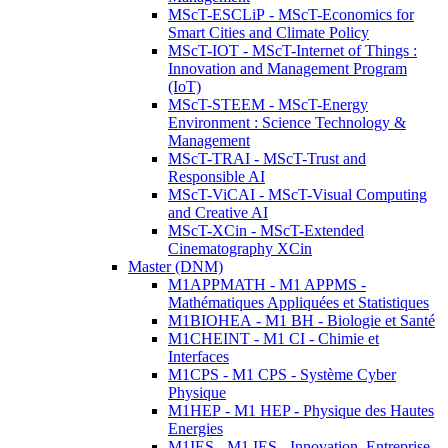
MScT-ESCLiP - MScT-Economics for
Smart Cities and Climate Policy
MScT-IOT - MScT-Internet of Things :
Innovation and Management Program
(IoT)
MScT-STEEM - MScT-Energy
Environment : Science Technology &
Management
MScT-TRAI - MScT-Trust and
Responsible AI
MScT-ViCAI - MScT-Visual Computing
and Creative AI
MScT-XCin - MScT-Extended
Cinematography XCin
Master (DNM)
M1APPMATH - M1 APPMS -
Mathématiques Appliquées et Statistiques
M1BIOHEA - M1 BH - Biologie et Santé
M1CHEINT - M1 CI - Chimie et
Interfaces
M1CPS - M1 CPS - Système Cyber
Physique
M1HEP - M1 HEP - Physique des Hautes
Energies
M1IES - M1 IES - Innovation, Entreprise