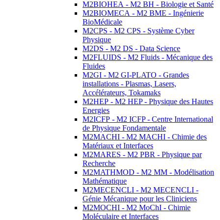
M2BIOHEA - M2 BH - Biologie et Santé
M2BIOMECA - M2 BME - Ingénierie
BioMédicale
M2CPS - M2 CPS - Système Cyber
Physique
M2DS - M2 DS - Data Science
M2FLUIDS - M2 Fluids - Mécanique des
Fluides
M2GI - M2 GI-PLATO - Grandes
installations - Plasmas, Lasers,
Accélérateurs, Tokamaks
M2HEP - M2 HEP - Physique des Hautes
Energies
M2ICFP - M2 ICFP - Centre International
de Physique Fondamentale
M2MACHI - M2 MACHI - Chimie des
Matériaux et Interfaces
M2MARES - M2 PBR - Physique par
Recherche
M2MATHMOD - M2 MM - Modélisation
Mathématique
M2MECENCLI - M2 MECENCLI -
Génie Mécanique pour les Cliniciens
M2MOCHI - M2 MoChI - Chimie
Moléculaire et Interfaces