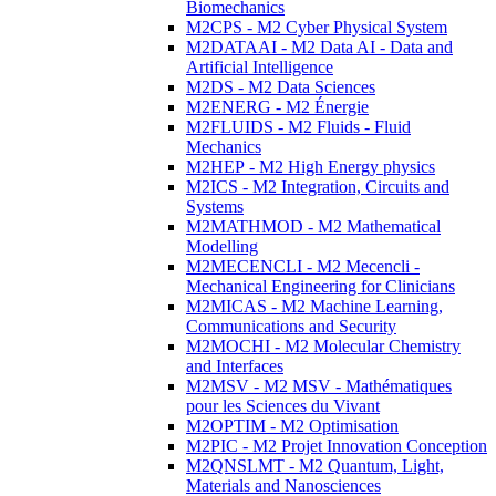
Biomechanics
M2CPS - M2 Cyber Physical System
M2DATAAI - M2 Data AI - Data and
Artificial Intelligence
M2DS - M2 Data Sciences
M2ENERG - M2 Énergie
M2FLUIDS - M2 Fluids - Fluid
Mechanics
M2HEP - M2 High Energy physics
M2ICS - M2 Integration, Circuits and
Systems
M2MATHMOD - M2 Mathematical
Modelling
M2MECENCLI - M2 Mecencli -
Mechanical Engineering for Clinicians
M2MICAS - M2 Machine Learning,
Communications and Security
M2MOCHI - M2 Molecular Chemistry
and Interfaces
M2MSV - M2 MSV - Mathématiques
pour les Sciences du Vivant
M2OPTIM - M2 Optimisation
M2PIC - M2 Projet Innovation Conception
M2QNSLMT - M2 Quantum, Light,
Materials and Nanosciences