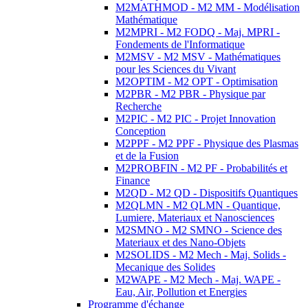
M2MATHMOD - M2 MM - Modélisation
Mathématique
M2MPRI - M2 FODQ - Maj. MPRI -
Fondements de l'Informatique
M2MSV - M2 MSV - Mathématiques
pour les Sciences du Vivant
M2OPTIM - M2 OPT - Optimisation
M2PBR - M2 PBR - Physique par
Recherche
M2PIC - M2 PIC - Projet Innovation
Conception
M2PPF - M2 PPF - Physique des Plasmas
et de la Fusion
M2PROBFIN - M2 PF - Probabilités et
Finance
M2QD - M2 QD - Dispositifs Quantiques
M2QLMN - M2 QLMN - Quantique,
Lumiere, Materiaux et Nanosciences
M2SMNO - M2 SMNO - Science des
Materiaux et des Nano-Objets
M2SOLIDS - M2 Mech - Maj. Solids -
Mecanique des Solides
M2WAPE - M2 Mech - Maj. WAPE -
Eau, Air, Pollution et Energies
Programme d'échange