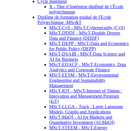
Cycle Ingénieur
X - Titre d’Ingénieur diplômé de l’École
polytechnique
Diplôme de formation gradué de l'Ecole
Polytechnique -MSc&T
MScT-CyS - MScT-Cybersecurity (CyS)
MScT-DDDF - MScT-Double Degree
Data and Finance (DDDF)
MScT-DEPP - MScT-Data and Economics
for Public Policy (DEPP)
MScT-DSAIB - MScT-Data Science and
AI for Business
MScT-EDACF - MScT-Economics, Data
Analytics and Corporate Finance
MScT-EESM - MScT-Environmental
Engineering and Sustainability
Management
MScT-IOT - MScT-Internet of Things :
Innovation and Management Program
(IoT)
MScT-LLGA - Track : Large Language
Models, Graphs and Applications
MScT-MaQI - AI for Markets and
Quantitative Investment (AI-MaQI)
MScT-STEEM - MScT-Energy