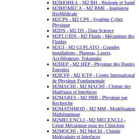
M2BIOHEA - M2 BH - Biologie et Santé
M2BIOMECA - M2 BME - Ingénierie
BioMédicale
M2CPS - M2 CPS - Système Cyber
Physique
M2DS - M2 DS - Data Science
M2FLUIDS - M2 Fluids - Mécanique des
Fluides
M2GI - M2 GI-PLATO - Grandes
installations - Plasmas, Lasers,
Accélérateurs, Tokamaks
M2HEP - M2 HEP - Physique des Hautes
Energies
M2ICFP - M2 ICFP - Centre International
de Physique Fondamentale
M2MACHI - M2 MACHI - Chimie des
Matériaux et Interfaces
M2MARES - M2 PBR - Physique par
Recherche
M2MATHMOD - M2 MM - Modélisation
Mathématique
M2MECENCLI - M2 MECENCLI -
Génie Mécanique pour les Cliniciens
M2MOCHI - M2 MoChI - Chimie
Moléculaire et Interfaces