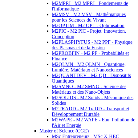
M2MPRI - M2 MPRI - Fondements de
l'Informatique
M2MSV - M2 MSV - Mathématiques
pour les Sciences du Vivant
M2OPTIM - M2 OPT - Optimisation
M2PIC - M2 PIC - Projet, Innovation,
Conception
M2PLASPHYFUS - M2 PPF - Physique
des Plasmas et de la Fusion
M2PROBFIN - M2 PF - Probabilités et
Finance
M2QLMN - M2 QLMN - Quantique,
Lumière, Matériaux et Nanosciences
M2QUANTDEV - M2 QD - Dispositifs
Quantiques
M2SMNO - M2 SMNO - Science des
Matériaux et des Nano-Objets
M2SOLIDS - M2 Solids - Mécanique des
Solides
M2TRADD - M2 TraDD - Transport et
Développement Durable
M2WAPE - M2 WAPE - Eau, Pollution de
l'Air et Energie
Master of Science (CGE)
MSc Entrepreneurs - MSc X-HEC