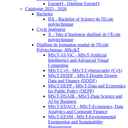
EuroteQ - Diplôme EuroteQ
Catalogue 2025 - 2026
Bachelor
BX - Bachelor of Science de l'Ecole
polytechnique
Cycle Ingénieur
X - Titre d’Ingénieur diplômé de l’École
polytechnique
Diplôme de formation gradué de l'Ecole
Polytechnique -MSc&T
MScT-AI-ViC - MScT-Artificial
Intelligence and Advanced Visual
Computing
MScT-CyS - MScT-Cybersecurity (CyS)
MScT-DDDF - MScT-Double Degree
Data and Finance (DDDF)
MScT-DEPP - MScT-Data and Economics
for Public Policy (DEPP)
MScT-DSAIB - MScT-Data Science and
AI for Business
MScT-EDACF - MScT-Economics, Data
Analytics and Corporate Finance
MScT-EESM - MScT-Environmental
Engineering and Sustainability
Management