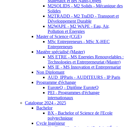
Matériaux et des Nano-Objets
M2SOLIDS - M2 Solids - Mécanique des
Solides
M2TRADD - M2 TraDD - Transport et
Développement Durable
M2WAPE - M2 WAPE - Eau, Air,
Pollution et Énergies
Master of Science (CGE)
MSc Entrepreneurs - MSc X-HEC
Entrepreneurs
Mastère spécialisé (Master)
MS ETRE - MS Energies Renouvelables :
Technologies et Entrepreneuriat (Master)
MS IE - MS Innovation et Entreprenariat
Non Diplomant
AUD_IPParis - AUDITEURS - IP Paris
Programme d'échange
EuroteQ - Diplôme EuroteQ
PEI - Programmes d'échange
internationaux
Catalogue 2024 - 2025
Bachelor
BX - Bachelor of Science de l'Ecole
polytechnique
Cycle Ingénieur