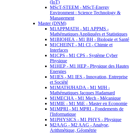
(IoT)
MScT-STEEM - MScT-Energy
Environment : Science Technology &
Management
Master (DNM)
M1APPMATH - M1 APPMS -
Mathématiques Appliquées et Statistiques
M1BIOHEA - M1 BH - Biologie et Santé
M1CHEINT - M1 CI - Chimie et
Interfaces
M1CPS - M1 CPS - Système Cyber
Physique
M1HEP - M1 HEP - Physique des Hautes
Energies
M1IES - M1 IES - Innovation, Entreprise
et Société
M1MATHJHADA - M1 MJH -
Mathématiques Jacques Hadamard
M1MECHA - M1 Mech - Mécanique
M1MIE - M1 MiE - Master en Economie
M1MPRI - M1 MPRI - Fondements de
l'Informatique
M1PHYSICS - M1 PHYS - Physique
M2AAG - M2 AAG - Analyse,
Arithmétique, Géométrie