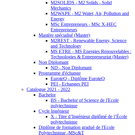
M2SOLIDS - M2 Solids - Solid
Mechanics
M2WAPE - M2 Water, Air, Pollution and
Energy
MSc Entrepreneurs - MSc X-HEC
Entrepreneurs
Mastère spécialisé (Master)
M2REST - Renewable Energy, Science
and Technology
MS ETRE - MS Energies Renouvelables :
Technologies & Entrepreneuriat (Master)
Non Diplomant
ND - Non Diplomant
Programme d'échange
EuroteQ - Diplôme EuroteQ
PEI - Echanges PEI
Catalogue 2021 - 2022
Bachelor
BS - Bachelor of Science de l'Ecole
polytechnique
Cycle Ingénieur
X - Titre d’Ingénieur diplômé de l’École
polytechnique
Diplôme de formation gradué de l'Ecole
Polytechnique -MSc&T