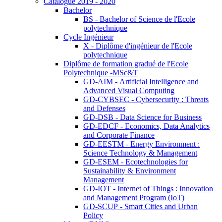
Catalogue 2019 - 2020
Bachelor
BS - Bachelor of Science de l'Ecole
polytechnique
Cycle Ingénieur
X - Diplôme d'ingénieur de l'Ecole
polytechnique
Diplôme de formation gradué de l'Ecole
Polytechnique -MSc&T
GD-AIM - Artificial Intelligence and
Advanced Visual Computing
GD-CYBSEC - Cybersecurity : Threats
and Defenses
GD-DSB - Data Science for Business
GD-EDCF - Economics, Data Analytics
and Corporate Finance
GD-EESTM - Energy Environment :
Science Technology & Management
GD-ESEM - Ecotechnologies for
Sustainability & Environment
Management
GD-IOT - Internet of Things : Innovation
and Management Program (IoT)
GD-SCUP - Smart Cities and Urban
Policy