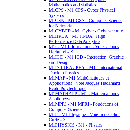
Mathematics and statistics
M1CPS - M1 CPS - Cyber Physical
Systems
M1CSN - M1 CSN - Computer Science
for Networks
M1CYBER - M1 Cyber - Cybersecurity
M1HPDA - M1 HPDA - High
Performance Data Analytics
M1I - M1 Informatique - Voie Jacques
Herbrand - X
M1IGD - M1 IGD - Interaction, Graphic
and Design
M1INTTRACPHY - M1 - International
Track in Physics
M1MAP - M1 Mathématiques et
Applications - Voie Jacques Hadamard -
École Polytechnique
M1MATHAPP - M1 - Mathématiques
Appliquées
M1MPRI - M1 MPRI - Foudations of
Computer Science
M1P - M1 Physique - Voie Irène Joliot
Curie - X
M1PHYSICS - M1 - Physics