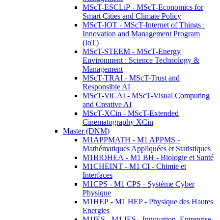
MScT-ESCLiP - MScT-Economics for
Smart Cities and Climate Policy
MScT-IOT - MScT-Internet of Things :
Innovation and Management Program
(IoT)
MScT-STEEM - MScT-Energy
Environment : Science Technology &
Management
MScT-TRAI - MScT-Trust and
Responsible AI
MScT-ViCAI - MScT-Visual Computing
and Creative AI
MScT-XCin - MScT-Extended
Cinematography XCin
Master (DNM)
M1APPMATH - M1 APPMS -
Mathématiques Appliquées et Statistiques
M1BIOHEA - M1 BH - Biologie et Santé
M1CHEINT - M1 CI - Chimie et
Interfaces
M1CPS - M1 CPS - Système Cyber
Physique
M1HEP - M1 HEP - Physique des Hautes
Energies
M1IES - M1 IES - Innovation, Entreprise