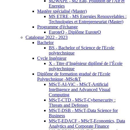
M2WAPE - M2 Eau, Pollution de l'Air et
Energies
Mastère spécialisé (Master)
MS ETRE - MS Energies Renouvelables :
Technologies et Entrepreneuriat (Master)
Programme d'échange
EuroteQ - Diplôme EuroteQ
Catalogue 2022 - 2023
Bachelor
BS - Bachelor of Science de l'Ecole
polytechnique
Cycle Ingénieur
X - Titre d’Ingénieur diplômé de l’École
polytechnique
Diplôme de formation gradué de l'Ecole
Polytechnique -MSc&T
MScT-AI-ViC - MScT-Artificial
Intelligence and Advanced Visual
Computing
MScT-CTD - MScT-Cybersecurity :
Threats and Defenses
MScT-DSB - MScT-Data Science for
Business
MScT-EDACF - MScT-Economics, Data
Analytics and Corporate Finance