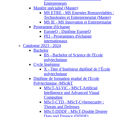
Entrepreneurs
Mastère spécialisé (Master)
MS ETRE - MS Energies Renouvelables :
Technologies et Entrepreneuriat (Master)
MS IE - MS Innovation et Entreprenariat
Programme d'échange
EuroteQ - Diplôme EuroteQ
PEI - Programmes d'échange
internationaux
Catalogue 2023 - 2024
Bachelor
BS - Bachelor of Science de l'Ecole
polytechnique
Cycle Ingénieur
X - Titre d’Ingénieur diplômé de l’École
polytechnique
Diplôme de formation gradué de l'Ecole
Polytechnique -MSc&T
MScT-AI-ViC - MScT-Artificial
Intelligence and Advanced Visual
Computing
MScT-CTD - MScT-Cybersecurity :
Threats and Defenses
MScT-DDDF - MScT-Double Degree
Data and Finance (DDDF)