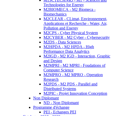
M1SCTECHNRJ - M1 - Sciences and
Technologies for Energy
M2BIOMECA - M2 Biomeca -
Biomechanics
M2CLEAR - CLimat, Environnement,
Applications et Recherche - Water, Air,
Pollution and Energy
M2CPS - Cyber Physical System
M2CYBER - M2 Cyber - Cybersecurity
M2DS - Data Sciences
M2HPDA - M2 HPDA - High
Performance Data Analytics
M2IGD - M2 IGD - Interaction, Graphic
and Design
M2MPRI - M2 MPRI - Foudations of
Computer Science
M2MPRO - M2 MPRO - Operation
Research
M2PDS - M2 PDS - Parallel and
Distributed Systems
M2PIC - Projet Innovation Conception
Non Diplomant
ND - Non Diplomant
Programme d'échange
PEI - Echanges PEI