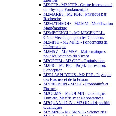
Energies
M2ICFP - M2 ICFP - Centre International
de Physique Fondamentale
M2MARES - M2 PBR - Physique par
Recherche
M2MATHMOD - M2 MM - Modélisation
Mathématique
M2MECENCLI - M2 MECENCLI -
Génie Mécanique pour les Cliniciens
M2MPRI - M2 MPRI - Fondements de
l'Informatique
M2MSV - M2 MSV - Mathématiques
pour les Sciences du Vivant
M2OPTIM - M2 OPT - Optimisation
M2PIC - M2 PIC - Projet, Innovation,
Conception
M2PLASPHYFUS - M2 PPF - Physique
des Plasmas et de la Fusion
M2PROBFIN - M2 PF - Probabilités et
Finance
M2QLMN - M2 QLMN - Quantique,
Lumière, Matériaux et Nanosciences
M2QUANTDEV - M2 QD - Dispositifs
Quantiques
M2SMNO - M2 SMNO - Science des