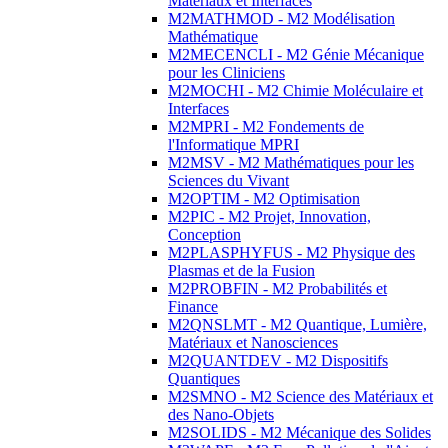
Matériaux et Interfaces
M2MATHMOD - M2 Modélisation
Mathématique
M2MECENCLI - M2 Génie Mécanique
pour les Cliniciens
M2MOCHI - M2 Chimie Moléculaire et
Interfaces
M2MPRI - M2 Fondements de
l'Informatique MPRI
M2MSV - M2 Mathématiques pour les
Sciences du Vivant
M2OPTIM - M2 Optimisation
M2PIC - M2 Projet, Innovation,
Conception
M2PLASPHYFUS - M2 Physique des
Plasmas et de la Fusion
M2PROBFIN - M2 Probabilités et
Finance
M2QNSLMT - M2 Quantique, Lumière,
Matériaux et Nanosciences
M2QUANTDEV - M2 Dispositifs
Quantiques
M2SMNO - M2 Science des Matériaux et
des Nano-Objets
M2SOLIDS - M2 Mécanique des Solides