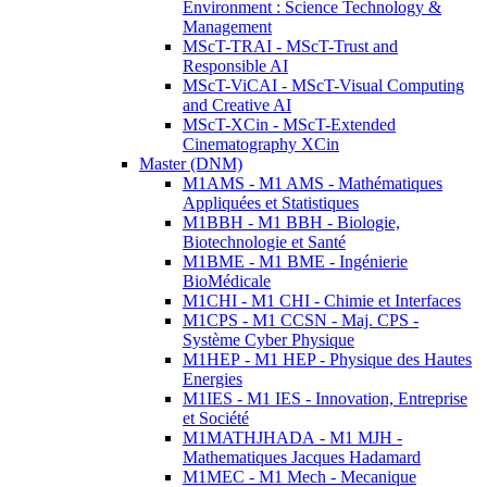
Environment : Science Technology &
Management
MScT-TRAI - MScT-Trust and
Responsible AI
MScT-ViCAI - MScT-Visual Computing
and Creative AI
MScT-XCin - MScT-Extended
Cinematography XCin
Master (DNM)
M1AMS - M1 AMS - Mathématiques
Appliquées et Statistiques
M1BBH - M1 BBH - Biologie,
Biotechnologie et Santé
M1BME - M1 BME - Ingénierie
BioMédicale
M1CHI - M1 CHI - Chimie et Interfaces
M1CPS - M1 CCSN - Maj. CPS -
Système Cyber Physique
M1HEP - M1 HEP - Physique des Hautes
Energies
M1IES - M1 IES - Innovation, Entreprise
et Société
M1MATHJHADA - M1 MJH -
Mathematiques Jacques Hadamard
M1MEC - M1 Mech - Mecanique