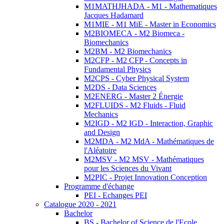
M1MATHJHADA - M1 - Mathematiques
Jacques Hadamard
M1MIE - M1 MiE - Master in Economics
M2BIOMECA - M2 Biomeca -
Biomechanics
M2BM - M2 Biomechanics
M2CFP - M2 CFP - Concepts in
Fundamental Physics
M2CPS - Cyber Physical System
M2DS - Data Sciences
M2ENERG - Master 2 Énergie
M2FLUIDS - M2 Fluids - Fluid
Mechanics
M2IGD - M2 IGD - Interaction, Graphic
and Design
M2MDA - M2 MdA - Mathématiques de
l'Aléatoire
M2MSV - M2 MSV - Mathématiques
pour les Sciences du Vivant
M2PIC - Projet Innovation Conception
Programme d'échange
PEI - Echanges PEI
Catalogue 2020 - 2021
Bachelor
BS - Bachelor of Science de l'Ecole