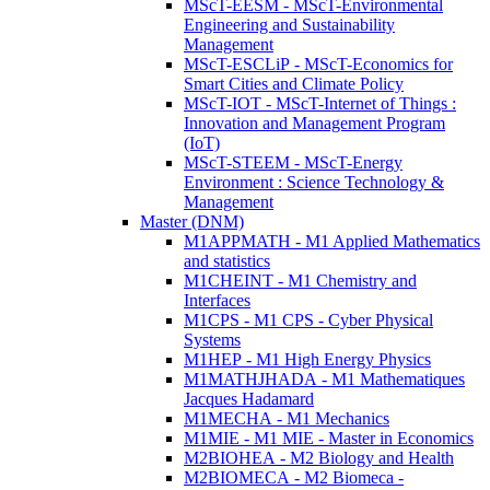
MScT-EESM - MScT-Environmental
Engineering and Sustainability
Management
MScT-ESCLiP - MScT-Economics for
Smart Cities and Climate Policy
MScT-IOT - MScT-Internet of Things :
Innovation and Management Program
(IoT)
MScT-STEEM - MScT-Energy
Environment : Science Technology &
Management
Master (DNM)
M1APPMATH - M1 Applied Mathematics
and statistics
M1CHEINT - M1 Chemistry and
Interfaces
M1CPS - M1 CPS - Cyber Physical
Systems
M1HEP - M1 High Energy Physics
M1MATHJHADA - M1 Mathematiques
Jacques Hadamard
M1MECHA - M1 Mechanics
M1MIE - M1 MIE - Master in Economics
M2BIOHEA - M2 Biology and Health
M2BIOMECA - M2 Biomeca -