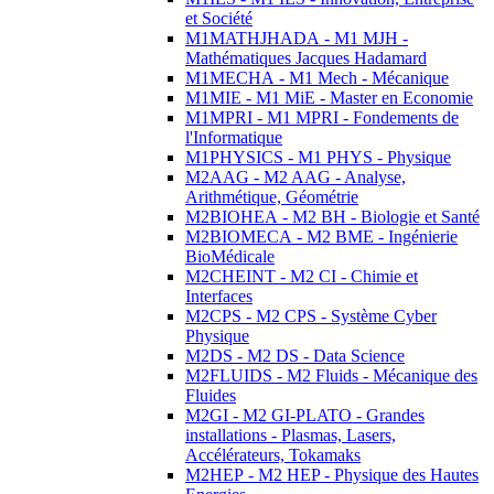
et Société
M1MATHJHADA - M1 MJH -
Mathématiques Jacques Hadamard
M1MECHA - M1 Mech - Mécanique
M1MIE - M1 MiE - Master en Economie
M1MPRI - M1 MPRI - Fondements de
l'Informatique
M1PHYSICS - M1 PHYS - Physique
M2AAG - M2 AAG - Analyse,
Arithmétique, Géométrie
M2BIOHEA - M2 BH - Biologie et Santé
M2BIOMECA - M2 BME - Ingénierie
BioMédicale
M2CHEINT - M2 CI - Chimie et
Interfaces
M2CPS - M2 CPS - Système Cyber
Physique
M2DS - M2 DS - Data Science
M2FLUIDS - M2 Fluids - Mécanique des
Fluides
M2GI - M2 GI-PLATO - Grandes
installations - Plasmas, Lasers,
Accélérateurs, Tokamaks
M2HEP - M2 HEP - Physique des Hautes