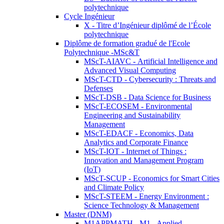
polytechnique
Cycle Ingénieur
X - Titre d’Ingénieur diplômé de l’École
polytechnique
Diplôme de formation gradué de l'Ecole
Polytechnique -MSc&T
MScT-AIAVC - Artificial Intelligence and
Advanced Visual Computing
MScT-CTD - Cybersecurity : Threats and
Defenses
MScT-DSB - Data Science for Business
MScT-ECOSEM - Environmental
Engineering and Sustainability
Management
MScT-EDACF - Economics, Data
Analytics and Corporate Finance
MScT-IOT - Internet of Things :
Innovation and Management Program
(IoT)
MScT-SCUP - Economics for Smart Cities
and Climate Policy
MScT-STEEM - Energy Environment :
Science Technology & Management
Master (DNM)
M1APPMATH - M1 - Applied