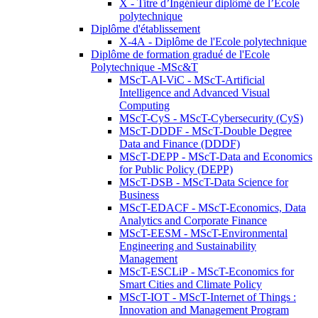
X - Titre d’Ingénieur diplômé de l’École
polytechnique
Diplôme d'établissement
X-4A - Diplôme de l'Ecole polytechnique
Diplôme de formation gradué de l'Ecole
Polytechnique -MSc&T
MScT-AI-ViC - MScT-Artificial
Intelligence and Advanced Visual
Computing
MScT-CyS - MScT-Cybersecurity (CyS)
MScT-DDDF - MScT-Double Degree
Data and Finance (DDDF)
MScT-DEPP - MScT-Data and Economics
for Public Policy (DEPP)
MScT-DSB - MScT-Data Science for
Business
MScT-EDACF - MScT-Economics, Data
Analytics and Corporate Finance
MScT-EESM - MScT-Environmental
Engineering and Sustainability
Management
MScT-ESCLiP - MScT-Economics for
Smart Cities and Climate Policy
MScT-IOT - MScT-Internet of Things :
Innovation and Management Program