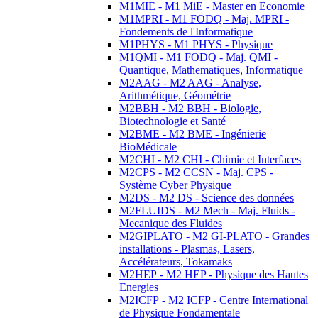
M1MIE - M1 MiE - Master en Economie
M1MPRI - M1 FODQ - Maj. MPRI -
Fondements de l'Informatique
M1PHYS - M1 PHYS - Physique
M1QMI - M1 FODQ - Maj. QMI -
Quantique, Mathematiques, Informatique
M2AAG - M2 AAG - Analyse,
Arithmétique, Géométrie
M2BBH - M2 BBH - Biologie,
Biotechnologie et Santé
M2BME - M2 BME - Ingénierie
BioMédicale
M2CHI - M2 CHI - Chimie et Interfaces
M2CPS - M2 CCSN - Maj. CPS -
Système Cyber Physique
M2DS - M2 DS - Science des données
M2FLUIDS - M2 Mech - Maj. Fluids -
Mecanique des Fluides
M2GIPLATO - M2 GI-PLATO - Grandes
installations - Plasmas, Lasers,
Accélérateurs, Tokamaks
M2HEP - M2 HEP - Physique des Hautes
Energies
M2ICFP - M2 ICFP - Centre International
de Physique Fondamentale