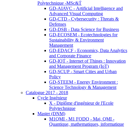
Polytechnique -MSc&T
GD-AIAVC - Artificial Intelligence and
Advanced Visual Computing
GD-CTD - Cybersecurity : Threats &
Defenses
GD-DSB - Data Science for Business
GD-ECOSEM - Ecotechnologies for
Sustainability & Environment
Management
GD-EDACF - Economics, Data Analytics
and Corporate Finance
GD-IOT - Internet of Things : Innovation
and Management Program (IoT)
GD-SCUP - Smart Cities and Urban
Policy
GD-STEEM - Energy Environment :
Science Technology & Management
Catalogue 2017 - 2018
Cycle Ingénieur
X - Diplôme d'ingénieur de l'Ecole
Polytechnique
Master (DNM)
M1QMI - M1 FODQ - Maj. QMI -
Quantique, mathematiques, informatique