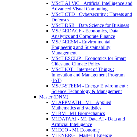
MScT-AI-ViC - Artificial Intelligence and
Advanced Visual Computing
MScT-CTD - Cybersecurity : Threats and
Defenses
MScT-DSB - Data Science for Business
MScT-EDACF - Economics, Data
Analytics and Corporate Finance
MScT-EESM - Environmental
Engineering and Sustainability
Management
MScT-ESCLiP - Economics for Smart
Cities and Climate Policy
MScT-IOT - Internet of Things :
Innovation and Management Program
(IoT)
MScT-STEEM - Energy Environment :
Science Technology & Management
Master (DNM)
M1APPMATH - M1 - Applied
Mathematics and statistics
M1BM - M1 Biomechanics
M1DATAAI - M1 Data AI - Data and
Artificial Intelligence
M1ECO - M1 Economie
M1ENERG - Master 1 Énergie