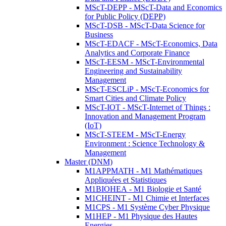
MScT-DEPP - MScT-Data and Economics
for Public Policy (DEPP)
MScT-DSB - MScT-Data Science for
Business
MScT-EDACF - MScT-Economics, Data
Analytics and Corporate Finance
MScT-EESM - MScT-Environmental
Engineering and Sustainability
Management
MScT-ESCLiP - MScT-Economics for
Smart Cities and Climate Policy
MScT-IOT - MScT-Internet of Things :
Innovation and Management Program
(IoT)
MScT-STEEM - MScT-Energy
Environment : Science Technology &
Management
Master (DNM)
M1APPMATH - M1 Mathématiques
Appliquées et Statistiques
M1BIOHEA - M1 Biologie et Santé
M1CHEINT - M1 Chimie et Interfaces
M1CPS - M1 Système Cyber Physique
M1HEP - M1 Physique des Hautes
Energies