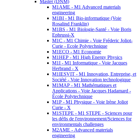
Master (DNM)
M1AME - M1 Advanced materials
engineering
M1BI - M1 Bio-informatique (Voie
Rosalind Franklin)
M1BS - M1 Biologie-Santé - Voie Boris
Ephrussi-X
M1C - M1 Chimie - Voie Fréderic Joliot-
Curie - Ecole Polytechnique
M1ECO - M1 Economie
M1HEP - M1 High Energy Physics
M1I - M1 Informatique - Voie Jacques
Herbrand - X
M1IESVIT - M1 Innovation, Entreprise, et
Société - Voie Innovation technologique
M1MAP - M1 Mathématiques et
Applications - Voie Jacques Hadamard -
École Polytechnique
M1P - M1 Physique - Voie Irène Joliot
Curie - X
M1STEPE - M1 STEPE - Sciences pour
les défis de l'environnement/Sciences for
environmentals challenges
M2AME - Advanced materials
engineering