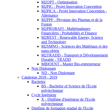
M2OPT - Optimisation
M2PIC - Projet Innovation Conception
M2PICA - Projet Innovation Conception -
Alternance
M2PPF - Physique des Plasmas et de la
Fusion
M2PROBAFI - Mathématiques
Financières : Probabilités et Finance
M2REST - Renewable Energy, Science
and Technology
M2SMNO - Sciences des Matériaux et des
nano-objets
M2TRADD - Transport et Développement
Durable - TRADD
MBIOENT - Master Bio-entrepreneur
Non Diplomant
ND - Non Diplomant
Catalogue 2018 - 2019
Bachelor
BS - Bachelor of Science de l'Ecole
polytechnique
Cycle Ingénieur
X - Diplôme d'ingénieur de l'Ecole
polytechnique
Diplôme de formation gradué de l'Ecole