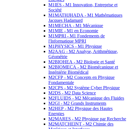
M1IES - M1 Innovation, Entreprise et
Société
M1MATHJHADA - M1 Mathématiques
Jacques Hadamard
M1MECHA - M1 Mécanique
M1MIE - M1 en Economie
M1MPRI - M1 Fondements de
l'Informatique MPRI
M1PHYSICS - M1 Physique
M2AAG - M2 Analyse, Arithmétique,
Géométrie
M2BIOHEA - M2 Biologie et Santé
M2BIOMECA - M2 Biomécanique et
Ingéniérie Biomédical
M2CFP - M2 Concepts en Physique
Fondamentale
M2CPS - M2 Système Cyber Physique
M2DS - M2 Data Science
M2FLUIDS - M2 Mécanique des Fluides
M2GI - M2 Grands Instruments
M2HEP - M2 Physique des Hautes
Energies
M2MARES - M2 Physique par Recherche
M2MATCHEINT - M2 Chimie des