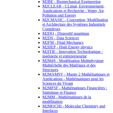
M2BE - Biomechanical Engineering
M2CLEAR - CLimat, Environnement,
Applications et Recherche - Water, Air,
Pollution and Energy
M2CMASIC - Conception, Modélisation
et Architecture des Systèmes Industriels
Complexes
M2DQ - Dispositif quantique
M2DS - Data Sciences
M2FM - Fluid Mechanics
M2HEP - High Energy physics
M2ITIE - Innovation Technologique :
ingénierie et entrepreneuriat
M2M4S - Modélisation Multiphysique
Multiéchelle des Matériaux et des
Structures
M2MAMSV - Master 2 Mathématiques et
Applications - Mathématiques pour les
Sciences du Vivant
M2MFSF - Mathématiques Financières :
Statistique et Finance
M2MM - Mathématiques de la
modélisation
M2MOCHI - Molecular Chemistry and
Interfaces