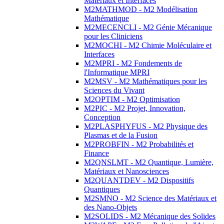
Matériaux et Interfaces
M2MATHMOD - M2 Modélisation
Mathématique
M2MECENCLI - M2 Génie Mécanique
pour les Cliniciens
M2MOCHI - M2 Chimie Moléculaire et
Interfaces
M2MPRI - M2 Fondements de
l'Informatique MPRI
M2MSV - M2 Mathématiques pour les
Sciences du Vivant
M2OPTIM - M2 Optimisation
M2PIC - M2 Projet, Innovation,
Conception
M2PLASPHYFUS - M2 Physique des
Plasmas et de la Fusion
M2PROBFIN - M2 Probabilités et
Finance
M2QNSLMT - M2 Quantique, Lumière,
Matériaux et Nanosciences
M2QUANTDEV - M2 Dispositifs
Quantiques
M2SMNO - M2 Science des Matériaux et
des Nano-Objets
M2SOLIDS - M2 Mécanique des Solides