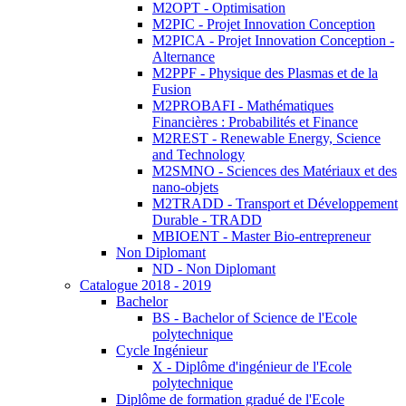
M2OPT - Optimisation
M2PIC - Projet Innovation Conception
M2PICA - Projet Innovation Conception -
Alternance
M2PPF - Physique des Plasmas et de la
Fusion
M2PROBAFI - Mathématiques
Financières : Probabilités et Finance
M2REST - Renewable Energy, Science
and Technology
M2SMNO - Sciences des Matériaux et des
nano-objets
M2TRADD - Transport et Développement
Durable - TRADD
MBIOENT - Master Bio-entrepreneur
Non Diplomant
ND - Non Diplomant
Catalogue 2018 - 2019
Bachelor
BS - Bachelor of Science de l'Ecole
polytechnique
Cycle Ingénieur
X - Diplôme d'ingénieur de l'Ecole
polytechnique
Diplôme de formation gradué de l'Ecole