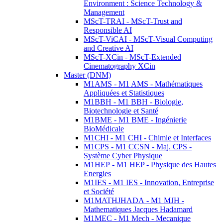
Environment : Science Technology &
Management
MScT-TRAI - MScT-Trust and
Responsible AI
MScT-ViCAI - MScT-Visual Computing
and Creative AI
MScT-XCin - MScT-Extended
Cinematography XCin
Master (DNM)
M1AMS - M1 AMS - Mathématiques
Appliquées et Statistiques
M1BBH - M1 BBH - Biologie,
Biotechnologie et Santé
M1BME - M1 BME - Ingénierie
BioMédicale
M1CHI - M1 CHI - Chimie et Interfaces
M1CPS - M1 CCSN - Maj. CPS -
Système Cyber Physique
M1HEP - M1 HEP - Physique des Hautes
Energies
M1IES - M1 IES - Innovation, Entreprise
et Société
M1MATHJHADA - M1 MJH -
Mathematiques Jacques Hadamard
M1MEC - M1 Mech - Mecanique