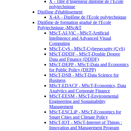
X - Titre d’Ingénieur diplômé de l’École
polytechnique
Diplôme d'établissement
X-4A - Diplôme de l'Ecole polytechnique
Diplôme de formation gradué de l'Ecole
Polytechnique -MSc&T
MScT-AI-ViC - MScT-Artificial
Intelligence and Advanced Visual
Computing
MScT-CyS - MScT-Cybersecurity (CyS)
MScT-DDDF - MScT-Double Degree
Data and Finance (DDDF)
MScT-DEPP - MScT-Data and Economics
for Public Policy (DEPP)
MScT-DSB - MScT-Data Science for
Business
MScT-EDACF - MScT-Economics, Data
Analytics and Corporate Finance
MScT-EESM - MScT-Environmental
Engineering and Sustainability
Management
MScT-ESCLiP - MScT-Economics for
Smart Cities and Climate Policy
MScT-IOT - MScT-Internet of Things :
Innovation and Management Program