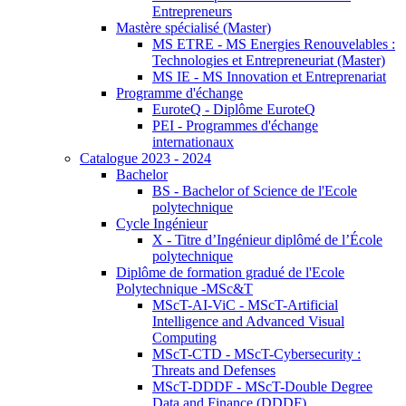
Entrepreneurs
Mastère spécialisé (Master)
MS ETRE - MS Energies Renouvelables :
Technologies et Entrepreneuriat (Master)
MS IE - MS Innovation et Entreprenariat
Programme d'échange
EuroteQ - Diplôme EuroteQ
PEI - Programmes d'échange
internationaux
Catalogue 2023 - 2024
Bachelor
BS - Bachelor of Science de l'Ecole
polytechnique
Cycle Ingénieur
X - Titre d’Ingénieur diplômé de l’École
polytechnique
Diplôme de formation gradué de l'Ecole
Polytechnique -MSc&T
MScT-AI-ViC - MScT-Artificial
Intelligence and Advanced Visual
Computing
MScT-CTD - MScT-Cybersecurity :
Threats and Defenses
MScT-DDDF - MScT-Double Degree
Data and Finance (DDDF)