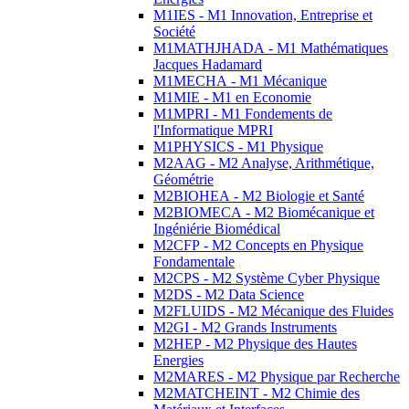
M1IES - M1 Innovation, Entreprise et
Société
M1MATHJHADA - M1 Mathématiques
Jacques Hadamard
M1MECHA - M1 Mécanique
M1MIE - M1 en Economie
M1MPRI - M1 Fondements de
l'Informatique MPRI
M1PHYSICS - M1 Physique
M2AAG - M2 Analyse, Arithmétique,
Géométrie
M2BIOHEA - M2 Biologie et Santé
M2BIOMECA - M2 Biomécanique et
Ingéniérie Biomédical
M2CFP - M2 Concepts en Physique
Fondamentale
M2CPS - M2 Système Cyber Physique
M2DS - M2 Data Science
M2FLUIDS - M2 Mécanique des Fluides
M2GI - M2 Grands Instruments
M2HEP - M2 Physique des Hautes
Energies
M2MARES - M2 Physique par Recherche
M2MATCHEINT - M2 Chimie des