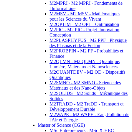
M2MPRI - M2 MPRI - Fondements de
l'Informatique
M2MSV - M2 MSV - Mathématiques
pour les Sciences du Vivant
M2OPTIM - M2 OPT - Optimisation
M2PIC - M2 PIC - Projet, Innovation,
Conception
M2PLASPHYFUS - M2 PPF - Physique
des Plasmas et de la Fusion
M2PROBFIN - M2 PF - Probabilités et
Finance
M2QLMN - M2 QLMN - Quantique,
Lumière, Matériaux et Nanosciences
M2QUANTDEV - M2 QD - Dispositifs
Quantiques
M2SMNO - M2 SMNO - Science des
Matériaux et des Nano-Objets
M2SOLIDS - M2 Solids - Mécanique des
Solides
M2TRADD - M2 TraDD - Transport et
Développement Durable
M2WAPE - M2 WAPE - Eau, Pollution de
l'Air et Energie
Master of Science (CGE)
MSc Entrepreneurs - MSc X-HEC