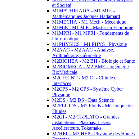
et Société
M1MATHJHADA - M1 MJH -
Mathématiques Jacques Hadamard
M1MECHA - M1 Mech - Mécanique
M1MIE - M1 MiE - Master en Economie
M1MPRI - M1 MPRI - Fondements de
l'Informatique
M1PHYSICS - M1 PHYS - Physique
M2AAG - M2 AAG - Analyse,
Arithmétique, Géométrie
M2BIOHEA - M2 BH - Biologie et Santé
M2BIOMECA - M2 BME - Ingénierie
BioMédicale
M2CHEINT - M2 CI - Chimie et
Interfaces
M2CPS - M2 CPS - Système Cyber
Physique
M2DS - M2 DS - Data Science
M2FLUIDS - M2 Fluids - Mécanique des
Fluides
M2GI - M2 GI-PLATO - Grandes
installations - Plasmas, Lasers,
Accélérateurs, Tokamaks
M2HEP - M2 HEP - Physique des Hautes