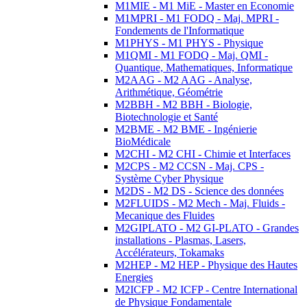
M1MIE - M1 MiE - Master en Economie
M1MPRI - M1 FODQ - Maj. MPRI -
Fondements de l'Informatique
M1PHYS - M1 PHYS - Physique
M1QMI - M1 FODQ - Maj. QMI -
Quantique, Mathematiques, Informatique
M2AAG - M2 AAG - Analyse,
Arithmétique, Géométrie
M2BBH - M2 BBH - Biologie,
Biotechnologie et Santé
M2BME - M2 BME - Ingénierie
BioMédicale
M2CHI - M2 CHI - Chimie et Interfaces
M2CPS - M2 CCSN - Maj. CPS -
Système Cyber Physique
M2DS - M2 DS - Science des données
M2FLUIDS - M2 Mech - Maj. Fluids -
Mecanique des Fluides
M2GIPLATO - M2 GI-PLATO - Grandes
installations - Plasmas, Lasers,
Accélérateurs, Tokamaks
M2HEP - M2 HEP - Physique des Hautes
Energies
M2ICFP - M2 ICFP - Centre International
de Physique Fondamentale