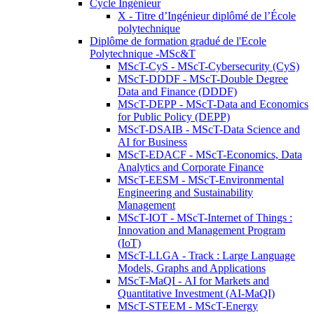
Cycle Ingénieur
X - Titre d’Ingénieur diplômé de l’École
polytechnique
Diplôme de formation gradué de l'Ecole
Polytechnique -MSc&T
MScT-CyS - MScT-Cybersecurity (CyS)
MScT-DDDF - MScT-Double Degree
Data and Finance (DDDF)
MScT-DEPP - MScT-Data and Economics
for Public Policy (DEPP)
MScT-DSAIB - MScT-Data Science and
AI for Business
MScT-EDACF - MScT-Economics, Data
Analytics and Corporate Finance
MScT-EESM - MScT-Environmental
Engineering and Sustainability
Management
MScT-IOT - MScT-Internet of Things :
Innovation and Management Program
(IoT)
MScT-LLGA - Track : Large Language
Models, Graphs and Applications
MScT-MaQI - AI for Markets and
Quantitative Investment (AI-MaQI)
MScT-STEEM - MScT-Energy