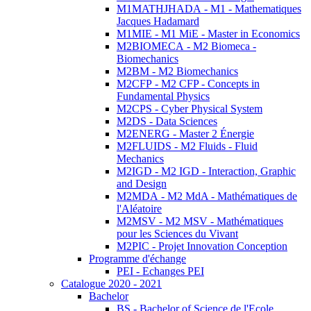
M1MATHJHADA - M1 - Mathematiques
Jacques Hadamard
M1MIE - M1 MiE - Master in Economics
M2BIOMECA - M2 Biomeca -
Biomechanics
M2BM - M2 Biomechanics
M2CFP - M2 CFP - Concepts in
Fundamental Physics
M2CPS - Cyber Physical System
M2DS - Data Sciences
M2ENERG - Master 2 Énergie
M2FLUIDS - M2 Fluids - Fluid
Mechanics
M2IGD - M2 IGD - Interaction, Graphic
and Design
M2MDA - M2 MdA - Mathématiques de
l'Aléatoire
M2MSV - M2 MSV - Mathématiques
pour les Sciences du Vivant
M2PIC - Projet Innovation Conception
Programme d'échange
PEI - Echanges PEI
Catalogue 2020 - 2021
Bachelor
BS - Bachelor of Science de l'Ecole