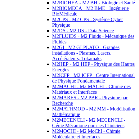
M2BIOHEA - M2 BH - Biologie et Santé
M2BIOMECA - M2 BME - Ingénierie
BioMédicale
M2CPS - M2 CPS - Système Cyber
Physique
M2DS - M2 DS - Data Science
M2FLUIDS - M2 Fluids - Mécanique des
Fluides
M2GI - M2 GI-PLATO - Grandes
installations - Plasmas, Lasers,
Accélérateurs, Tokamaks
M2HEP - M2 HEP - Physique des Hautes
Energies
M2ICFP - M2 ICFP - Centre International
de Physique Fondamentale
M2MACHI - M2 MACHI - Chimie des
Matériaux et Interfaces
M2MARES - M2 PBR - Physique par
Recherche
M2MATHMOD - M2 MM - Modélisation
Mathématique
M2MECENCLI - M2 MECENCLI -
Génie Mécanique pour les Cliniciens
M2MOCHI - M2 MoChI - Chimie
Moléculaire et Interfaces