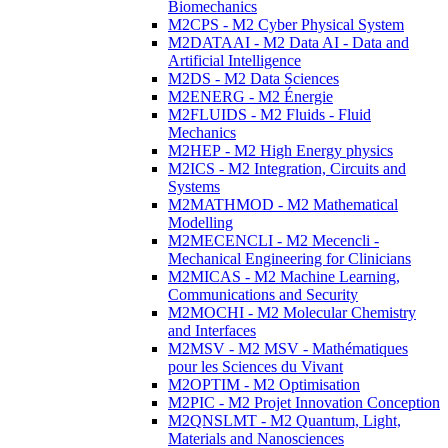
Biomechanics
M2CPS - M2 Cyber Physical System
M2DATAAI - M2 Data AI - Data and
Artificial Intelligence
M2DS - M2 Data Sciences
M2ENERG - M2 Énergie
M2FLUIDS - M2 Fluids - Fluid
Mechanics
M2HEP - M2 High Energy physics
M2ICS - M2 Integration, Circuits and
Systems
M2MATHMOD - M2 Mathematical
Modelling
M2MECENCLI - M2 Mecencli -
Mechanical Engineering for Clinicians
M2MICAS - M2 Machine Learning,
Communications and Security
M2MOCHI - M2 Molecular Chemistry
and Interfaces
M2MSV - M2 MSV - Mathématiques
pour les Sciences du Vivant
M2OPTIM - M2 Optimisation
M2PIC - M2 Projet Innovation Conception
M2QNSLMT - M2 Quantum, Light,
Materials and Nanosciences