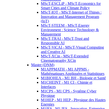
MScT-ESCLiP - MScT-Economics for
Smart Cities and Climate Policy
MScT-IOT - MScT-Internet of Things :
Innovation and Management Program
(IoT)
MScT-STEEM - MScT-Energy
Environment : Science Technology &
Management
MScT-TRAI - MScT-Trust and
Responsible AI
MScT-ViCAI - MScT-Visual Computing
and Creative AI
MScT-XCin - MScT-Extended
Cinematography XCin
Master (DNM)
M1APPMATH - M1 APPMS -
Mathématiques Appliquées et Statistiques
M1BIOHEA - M1 BH - Biologie et Santé
M1CHEINT - M1 CI - Chimie et
Interfaces
M1CPS - M1 CPS - Système Cyber
Physique
M1HEP - M1 HEP - Physique des Hautes
Energies
M1IES - M1 IES - Innovation, Entreprise