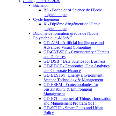
Catalogue 2019 - 2020
Bachelor
BS - Bachelor of Science de l'Ecole
polytechnique
Cycle Ingénieur
X - Diplôme d'ingénieur de l'Ecole
polytechnique
Diplôme de formation gradué de l'Ecole
Polytechnique -MSc&T
GD-AIM - Artificial Intelligence and
Advanced Visual Computing
GD-CYBSEC - Cybersecurity : Threats
and Defenses
GD-DSB - Data Science for Business
GD-EDCF - Economics, Data Analytics
and Corporate Finance
GD-EESTM - Energy Environment :
Science Technology & Management
GD-ESEM - Ecotechnologies for
Sustainability & Environment
Management
GD-IOT - Internet of Things : Innovation
and Management Program (IoT)
GD-SCUP - Smart Cities and Urban
Policy