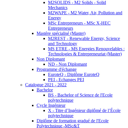
M2SOLIDS - M2 Solids - Solid
Mechanics
M2WAPE - M2 Water, Air, Pollution and
Energy
MSc Entrepreneurs - MSc X-HEC
Entrepreneurs
Mastère spécialisé (Master)
M2REST - Renewable Energy, Science
and Technology
MS ETRE - MS Energies Renouvelables :
Technologies & Entrepreneuriat (Master)
Non Diplomant
ND - Non Diplomant
Programme d'échange
EuroteQ - Diplôme EuroteQ
PEI - Echanges PEI
Catalogue 2021 - 2022
Bachelor
BS - Bachelor of Science de l'Ecole
polytechnique
Cycle Ingénieur
X - Titre d’Ingénieur diplômé de l’École
polytechnique
Diplôme de formation gradué de l'Ecole
Polytechnique -MSc&T