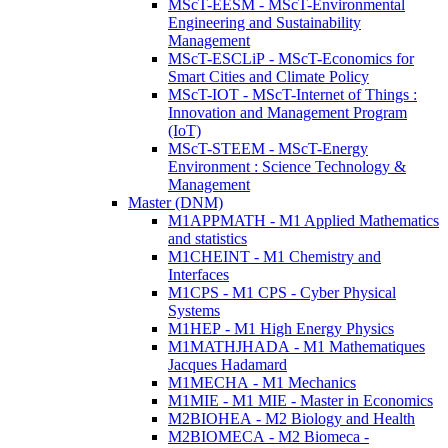
MScT-EESM - MScT-Environmental
Engineering and Sustainability
Management
MScT-ESCLiP - MScT-Economics for
Smart Cities and Climate Policy
MScT-IOT - MScT-Internet of Things :
Innovation and Management Program
(IoT)
MScT-STEEM - MScT-Energy
Environment : Science Technology &
Management
Master (DNM)
M1APPMATH - M1 Applied Mathematics
and statistics
M1CHEINT - M1 Chemistry and
Interfaces
M1CPS - M1 CPS - Cyber Physical
Systems
M1HEP - M1 High Energy Physics
M1MATHJHADA - M1 Mathematiques
Jacques Hadamard
M1MECHA - M1 Mechanics
M1MIE - M1 MIE - Master in Economics
M2BIOHEA - M2 Biology and Health
M2BIOMECA - M2 Biomeca -