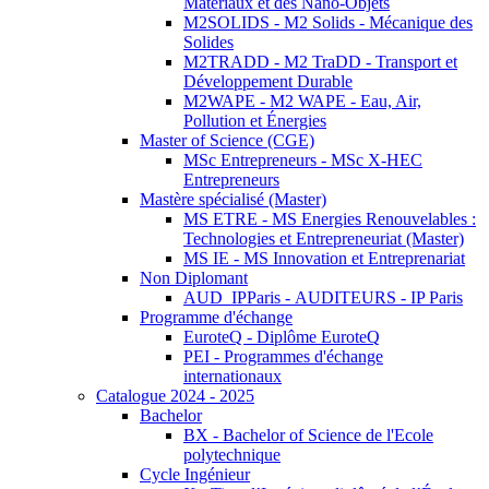
Matériaux et des Nano-Objets
M2SOLIDS - M2 Solids - Mécanique des
Solides
M2TRADD - M2 TraDD - Transport et
Développement Durable
M2WAPE - M2 WAPE - Eau, Air,
Pollution et Énergies
Master of Science (CGE)
MSc Entrepreneurs - MSc X-HEC
Entrepreneurs
Mastère spécialisé (Master)
MS ETRE - MS Energies Renouvelables :
Technologies et Entrepreneuriat (Master)
MS IE - MS Innovation et Entreprenariat
Non Diplomant
AUD_IPParis - AUDITEURS - IP Paris
Programme d'échange
EuroteQ - Diplôme EuroteQ
PEI - Programmes d'échange
internationaux
Catalogue 2024 - 2025
Bachelor
BX - Bachelor of Science de l'Ecole
polytechnique
Cycle Ingénieur