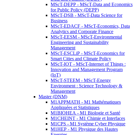
MScT-DEPP - MScT-Data and Economics
for Public Policy (DEPP)
MScT-DSB - MScT-Data Science for
Business
MScT-EDACF - MScT-Economics, Data
Analytics and Corporate Finance
MScT-EESM - MScT-Environmental
Engineering and Sustainability
Management
MScT-ESCLiP - MScT-Economics for
Smart Cities and Climate Policy
MScT-IOT - MScT-Internet of Things :
Innovation and Management Program
(IoT)
MScT-STEEM - MScT-Energy
Environment : Science Technology &
Management
Master (DNM)
M1APPMATH - M1 Mathématiques
Appliquées et Statistiques
M1BIOHEA - M1 Biologie et Santé
M1CHEINT - M1 Chimie et Interfaces
M1CPS - M1 Système Cyber Physique
M1HEP - M1 Physique des Hautes
Energies