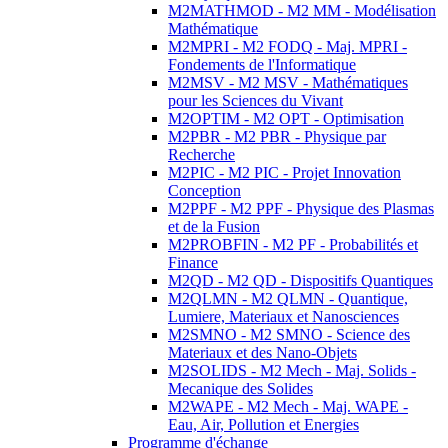
M2MATHMOD - M2 MM - Modélisation
Mathématique
M2MPRI - M2 FODQ - Maj. MPRI -
Fondements de l'Informatique
M2MSV - M2 MSV - Mathématiques
pour les Sciences du Vivant
M2OPTIM - M2 OPT - Optimisation
M2PBR - M2 PBR - Physique par
Recherche
M2PIC - M2 PIC - Projet Innovation
Conception
M2PPF - M2 PPF - Physique des Plasmas
et de la Fusion
M2PROBFIN - M2 PF - Probabilités et
Finance
M2QD - M2 QD - Dispositifs Quantiques
M2QLMN - M2 QLMN - Quantique,
Lumiere, Materiaux et Nanosciences
M2SMNO - M2 SMNO - Science des
Materiaux et des Nano-Objets
M2SOLIDS - M2 Mech - Maj. Solids -
Mecanique des Solides
M2WAPE - M2 Mech - Maj. WAPE -
Eau, Air, Pollution et Energies
Programme d'échange