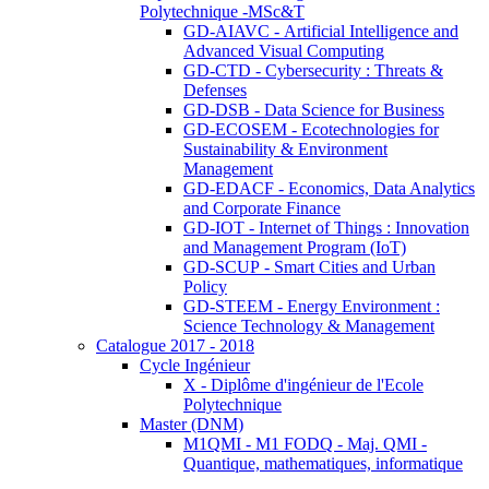
Polytechnique -MSc&T
GD-AIAVC - Artificial Intelligence and
Advanced Visual Computing
GD-CTD - Cybersecurity : Threats &
Defenses
GD-DSB - Data Science for Business
GD-ECOSEM - Ecotechnologies for
Sustainability & Environment
Management
GD-EDACF - Economics, Data Analytics
and Corporate Finance
GD-IOT - Internet of Things : Innovation
and Management Program (IoT)
GD-SCUP - Smart Cities and Urban
Policy
GD-STEEM - Energy Environment :
Science Technology & Management
Catalogue 2017 - 2018
Cycle Ingénieur
X - Diplôme d'ingénieur de l'Ecole
Polytechnique
Master (DNM)
M1QMI - M1 FODQ - Maj. QMI -
Quantique, mathematiques, informatique