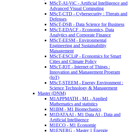
MScT-AI-ViC - Artificial Intelligence and
Advanced Visual Computing
MScT-CTD - Cybersecurity : Threats and
Defenses
MScT-DSB - Data Science for Business
MScT-EDACF - Economics, Data
Analytics and Corporate Finance
MScT-EESM - Environmental
Engineering and Sustainability
Management
MScT-ESCLiP - Economics for Smart
Cities and Climate Policy
MScT-IOT - Internet of Things :
Innovation and Management Program
(IoT)
MScT-STEEM - Energy Environment :
Science Technology & Management
Master (DNM)
M1APPMATH - M1 - Applied
Mathematics and statistics
M1BM - M1 Biomechanics
M1DATAAI - M1 Data AI - Data and
Artificial Intelligence
M1ECO - M1 Economie
M1ENERG - Master 1 Énergie