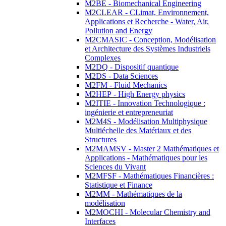
M2BE - Biomechanical Engineering
M2CLEAR - CLimat, Environnement,
Applications et Recherche - Water, Air,
Pollution and Energy
M2CMASIC - Conception, Modélisation
et Architecture des Systèmes Industriels
Complexes
M2DQ - Dispositif quantique
M2DS - Data Sciences
M2FM - Fluid Mechanics
M2HEP - High Energy physics
M2ITIE - Innovation Technologique :
ingénierie et entrepreneuriat
M2M4S - Modélisation Multiphysique
Multiéchelle des Matériaux et des
Structures
M2MAMSV - Master 2 Mathématiques et
Applications - Mathématiques pour les
Sciences du Vivant
M2MFSF - Mathématiques Financières :
Statistique et Finance
M2MM - Mathématiques de la
modélisation
M2MOCHI - Molecular Chemistry and
Interfaces