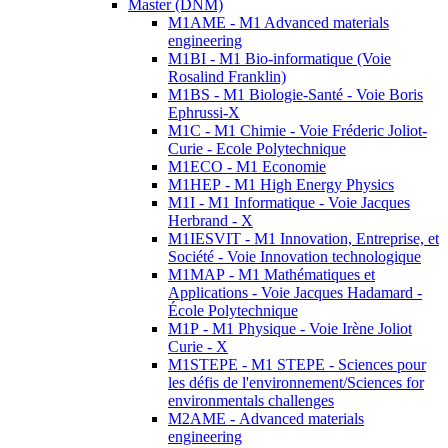
Master (DNM)
M1AME - M1 Advanced materials
engineering
M1BI - M1 Bio-informatique (Voie
Rosalind Franklin)
M1BS - M1 Biologie-Santé - Voie Boris
Ephrussi-X
M1C - M1 Chimie - Voie Fréderic Joliot-
Curie - Ecole Polytechnique
M1ECO - M1 Economie
M1HEP - M1 High Energy Physics
M1I - M1 Informatique - Voie Jacques
Herbrand - X
M1IESVIT - M1 Innovation, Entreprise, et
Société - Voie Innovation technologique
M1MAP - M1 Mathématiques et
Applications - Voie Jacques Hadamard -
École Polytechnique
M1P - M1 Physique - Voie Irène Joliot
Curie - X
M1STEPE - M1 STEPE - Sciences pour
les défis de l'environnement/Sciences for
environmentals challenges
M2AME - Advanced materials
engineering