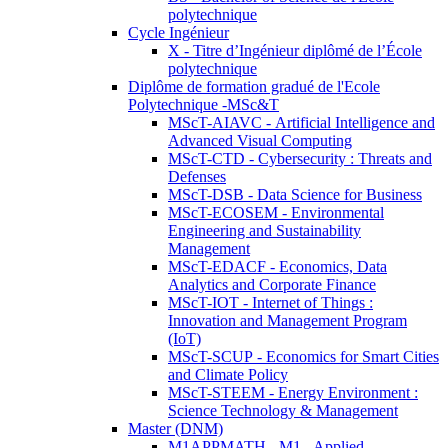
polytechnique
Cycle Ingénieur
X - Titre d’Ingénieur diplômé de l’École
polytechnique
Diplôme de formation gradué de l'Ecole
Polytechnique -MSc&T
MScT-AIAVC - Artificial Intelligence and
Advanced Visual Computing
MScT-CTD - Cybersecurity : Threats and
Defenses
MScT-DSB - Data Science for Business
MScT-ECOSEM - Environmental
Engineering and Sustainability
Management
MScT-EDACF - Economics, Data
Analytics and Corporate Finance
MScT-IOT - Internet of Things :
Innovation and Management Program
(IoT)
MScT-SCUP - Economics for Smart Cities
and Climate Policy
MScT-STEEM - Energy Environment :
Science Technology & Management
Master (DNM)
M1APPMATH - M1 - Applied