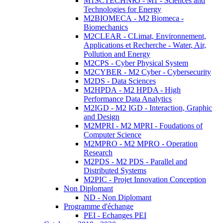
M1SCTECHNRJ - M1 - Sciences and
Technologies for Energy
M2BIOMECA - M2 Biomeca -
Biomechanics
M2CLEAR - CLimat, Environnement,
Applications et Recherche - Water, Air,
Pollution and Energy
M2CPS - Cyber Physical System
M2CYBER - M2 Cyber - Cybersecurity
M2DS - Data Sciences
M2HPDA - M2 HPDA - High
Performance Data Analytics
M2IGD - M2 IGD - Interaction, Graphic
and Design
M2MPRI - M2 MPRI - Foudations of
Computer Science
M2MPRO - M2 MPRO - Operation
Research
M2PDS - M2 PDS - Parallel and
Distributed Systems
M2PIC - Projet Innovation Conception
Non Diplomant
ND - Non Diplomant
Programme d'échange
PEI - Echanges PEI