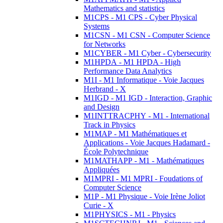
Mathematics and statistics
M1CPS - M1 CPS - Cyber Physical
Systems
M1CSN - M1 CSN - Computer Science
for Networks
M1CYBER - M1 Cyber - Cybersecurity
M1HPDA - M1 HPDA - High
Performance Data Analytics
M1I - M1 Informatique - Voie Jacques
Herbrand - X
M1IGD - M1 IGD - Interaction, Graphic
and Design
M1INTTRACPHY - M1 - International
Track in Physics
M1MAP - M1 Mathématiques et
Applications - Voie Jacques Hadamard -
École Polytechnique
M1MATHAPP - M1 - Mathématiques
Appliquées
M1MPRI - M1 MPRI - Foudations of
Computer Science
M1P - M1 Physique - Voie Irène Joliot
Curie - X
M1PHYSICS - M1 - Physics