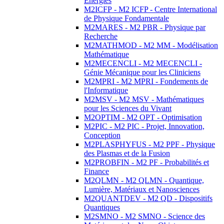
Energies
M2ICFP - M2 ICFP - Centre International
de Physique Fondamentale
M2MARES - M2 PBR - Physique par
Recherche
M2MATHMOD - M2 MM - Modélisation
Mathématique
M2MECENCLI - M2 MECENCLI -
Génie Mécanique pour les Cliniciens
M2MPRI - M2 MPRI - Fondements de
l'Informatique
M2MSV - M2 MSV - Mathématiques
pour les Sciences du Vivant
M2OPTIM - M2 OPT - Optimisation
M2PIC - M2 PIC - Projet, Innovation,
Conception
M2PLASPHYFUS - M2 PPF - Physique
des Plasmas et de la Fusion
M2PROBFIN - M2 PF - Probabilités et
Finance
M2QLMN - M2 QLMN - Quantique,
Lumière, Matériaux et Nanosciences
M2QUANTDEV - M2 QD - Dispositifs
Quantiques
M2SMNO - M2 SMNO - Science des