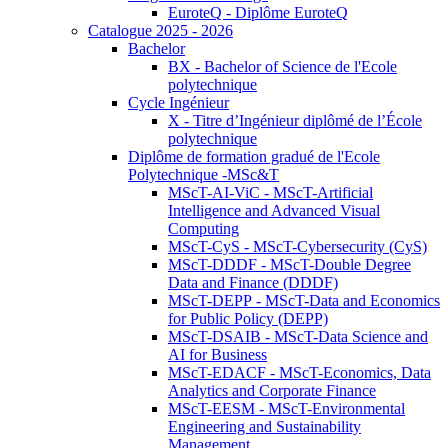
EuroteQ - Diplôme EuroteQ
Catalogue 2025 - 2026
Bachelor
BX - Bachelor of Science de l'Ecole
polytechnique
Cycle Ingénieur
X - Titre d’Ingénieur diplômé de l’École
polytechnique
Diplôme de formation gradué de l'Ecole
Polytechnique -MSc&T
MScT-AI-ViC - MScT-Artificial
Intelligence and Advanced Visual
Computing
MScT-CyS - MScT-Cybersecurity (CyS)
MScT-DDDF - MScT-Double Degree
Data and Finance (DDDF)
MScT-DEPP - MScT-Data and Economics
for Public Policy (DEPP)
MScT-DSAIB - MScT-Data Science and
AI for Business
MScT-EDACF - MScT-Economics, Data
Analytics and Corporate Finance
MScT-EESM - MScT-Environmental
Engineering and Sustainability
Management