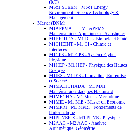
(IoT)
MScT-STEEM - MScT-Energy
Environment : Science Technology &
Management
Master (DNM)
M1APPMATH - M1 APPMS -
Mathématiques Appliquées et Statistiques
M1BIOHEA - M1 BH - Biologie et Santé
M1CHEINT - M1 CI - Chimie et
Interfaces
M1CPS - M1 CPS - Système Cyber
Physique
M1HEP - M1 HEP - Physique des Hautes
Energies
M1IES - M1 IES - Innovation, Entreprise
et Société
M1MATHJHADA - M1 MJH -
Mathématiques Jacques Hadamard
M1MECHA - M1 Mech - Mécanique
M1MIE - M1 MiE - Master en Economie
M1MPRI - M1 MPRI - Fondements de
l'Informatique
M1PHYSICS - M1 PHYS - Physique
M2AAG - M2 AAG - Analyse,
Arithmétique, Géométrie