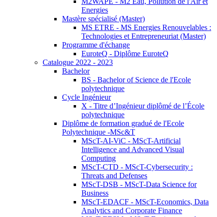
M2WAPE - M2 Eau, Pollution de l'Air et
Energies
Mastère spécialisé (Master)
MS ETRE - MS Energies Renouvelables :
Technologies et Entrepreneuriat (Master)
Programme d'échange
EuroteQ - Diplôme EuroteQ
Catalogue 2022 - 2023
Bachelor
BS - Bachelor of Science de l'Ecole
polytechnique
Cycle Ingénieur
X - Titre d’Ingénieur diplômé de l’École
polytechnique
Diplôme de formation gradué de l'Ecole
Polytechnique -MSc&T
MScT-AI-ViC - MScT-Artificial
Intelligence and Advanced Visual
Computing
MScT-CTD - MScT-Cybersecurity :
Threats and Defenses
MScT-DSB - MScT-Data Science for
Business
MScT-EDACF - MScT-Economics, Data
Analytics and Corporate Finance