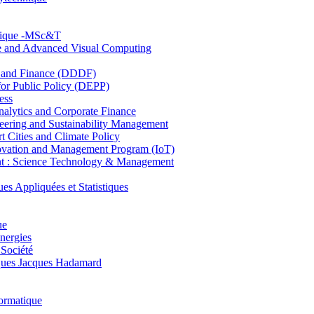
hnique -MSc&T
ce and Advanced Visual Computing
and Finance (DDDF)
r Public Policy (DEPP)
ess
ytics and Corporate Finance
ring and Sustainability Management
Cities and Climate Policy
ovation and Management Program (IoT)
: Science Technology & Management
ppliquées et Statistiques
ue
nergies
 Société
es Jacques Hadamard
ormatique