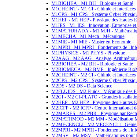
M1BIOHEA - M1 BH - Biologie et Santé
M1CHEINT - M1 CI - Chimie et Interfaces
M1CPS - M1 CPS - Système Cyber Physiq
M1HEP - M1 HEP - Physique des Hautes E
M1IES - M1 IES - Innovation, Entreprise et
M1MATHJHADA - M1 MJH - Mathématiqu
M1MECHA - M1 Mech - Mécanique
M1MIE - M1 MiE - Master en Economie
M1MPRI - M1 MPRI - Fondements de l'Inf
M1PHYSICS - M1 PHYS - Physique
M2AAG - M2 AAG - Analyse, Arithmétique
M2BIOHEA - M2 BH - Biologie et Santé
M2BIOMECA - M2 BME - Ingénierie BioM
M2CHEINT - M2 CI - Chimie et Interfaces
M2CPS - M2 CPS - Système Cyber Physiq
M2DS - M2 DS - Data Science
M2FLUIDS - M2 Fluids - Mécanique des Fl
M2GI - M2 GI-PLATO - Grandes installation
M2HEP - M2 HEP - Physique des Hautes E
M2ICFP - M2 ICFP - Centre International 
M2MARES - M2 PBR - Physique par Rech
M2MATHMOD - M2 MM - Modélisation M
M2MECENCLI - M2 MECENCLI - Génie Méc
M2MPRI - M2 MPRI - Fondements de l'Inf
M2MSV - M2 MSV - Mathématiques pour le