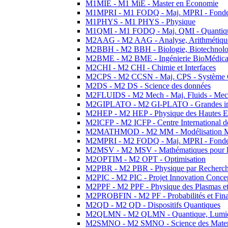
M1MIE - M1 MiE - Master en Economie
M1MPRI - M1 FODQ - Maj. MPRI - Fondeme
M1PHYS - M1 PHYS - Physique
M1QMI - M1 FODQ - Maj. QMI - Quantique
M2AAG - M2 AAG - Analyse, Arithmétique
M2BBH - M2 BBH - Biologie, Biotechnolog
M2BME - M2 BME - Ingénierie BioMédica
M2CHI - M2 CHI - Chimie et Interfaces
M2CPS - M2 CCSN - Maj. CPS - Système 
M2DS - M2 DS - Science des données
M2FLUIDS - M2 Mech - Maj. Fluids - Meca
M2GIPLATO - M2 GI-PLATO - Grandes instal
M2HEP - M2 HEP - Physique des Hautes E
M2ICFP - M2 ICFP - Centre International 
M2MATHMOD - M2 MM - Modélisation M
M2MPRI - M2 FODQ - Maj. MPRI - Fondeme
M2MSV - M2 MSV - Mathématiques pour le
M2OPTIM - M2 OPT - Optimisation
M2PBR - M2 PBR - Physique par Recherc
M2PIC - M2 PIC - Projet Innovation Conce
M2PPF - M2 PPF - Physique des Plasmas et
M2PROBFIN - M2 PF - Probabilités et Fin
M2QD - M2 QD - Dispositifs Quantiques
M2QLMN - M2 QLMN - Quantique, Lumiere
M2SMNO - M2 SMNO - Science des Materi