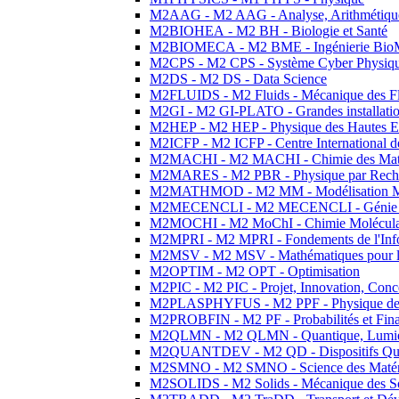
M2AAG - M2 AAG - Analyse, Arithmétique
M2BIOHEA - M2 BH - Biologie et Santé
M2BIOMECA - M2 BME - Ingénierie BioM
M2CPS - M2 CPS - Système Cyber Physiq
M2DS - M2 DS - Data Science
M2FLUIDS - M2 Fluids - Mécanique des Fl
M2GI - M2 GI-PLATO - Grandes installation
M2HEP - M2 HEP - Physique des Hautes E
M2ICFP - M2 ICFP - Centre International 
M2MACHI - M2 MACHI - Chimie des Matéri
M2MARES - M2 PBR - Physique par Rech
M2MATHMOD - M2 MM - Modélisation M
M2MECENCLI - M2 MECENCLI - Génie Méc
M2MOCHI - M2 MoChI - Chimie Moléculaire
M2MPRI - M2 MPRI - Fondements de l'Inf
M2MSV - M2 MSV - Mathématiques pour le
M2OPTIM - M2 OPT - Optimisation
M2PIC - M2 PIC - Projet, Innovation, Conc
M2PLASPHYFUS - M2 PPF - Physique des P
M2PROBFIN - M2 PF - Probabilités et Fin
M2QLMN - M2 QLMN - Quantique, Lumière
M2QUANTDEV - M2 QD - Dispositifs Qua
M2SMNO - M2 SMNO - Science des Matéri
M2SOLIDS - M2 Solids - Mécanique des So