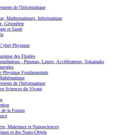
nts de l'Informatique
, Mathematiques, Informatique
, Géométrie
ie et Santé
le
Cyber Physique
nique des Fluides
lations - Plasmas, Lasers, Accélérateurs, Tokamaks
nergies
de Physique Fondamentale
athématique
nts de l'Informatique
s Sciences du Vivant
he
ption
 de la Fusion
ance
, Materiaux et Nanosciences
aux et des Nano-Objets