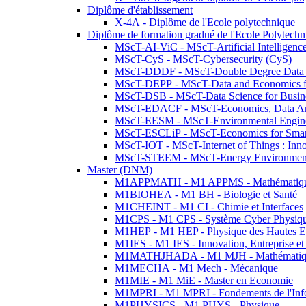
Diplôme d'établissement
X-4A - Diplôme de l'Ecole polytechnique
Diplôme de formation gradué de l'Ecole Polytec
MScT-AI-ViC - MScT-Artificial Intelligen
MScT-CyS - MScT-Cybersecurity (CyS)
MScT-DDDF - MScT-Double Degree Data 
MScT-DEPP - MScT-Data and Economics fo
MScT-DSB - MScT-Data Science for Busin
MScT-EDACF - MScT-Economics, Data Anal
MScT-EESM - MScT-Environmental Enginee
MScT-ESCLiP - MScT-Economics for Smart 
MScT-IOT - MScT-Internet of Things : Inn
MScT-STEEM - MScT-Energy Environment 
Master (DNM)
M1APPMATH - M1 APPMS - Mathématiques A
M1BIOHEA - M1 BH - Biologie et Santé
M1CHEINT - M1 CI - Chimie et Interfaces
M1CPS - M1 CPS - Système Cyber Physiq
M1HEP - M1 HEP - Physique des Hautes E
M1IES - M1 IES - Innovation, Entreprise et
M1MATHJHADA - M1 MJH - Mathématiqu
M1MECHA - M1 Mech - Mécanique
M1MIE - M1 MiE - Master en Economie
M1MPRI - M1 MPRI - Fondements de l'Inf
M1PHYSICS - M1 PHYS - Physique