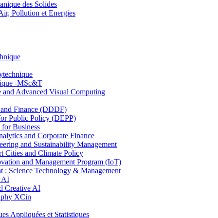
nique des Solides
, Pollution et Energies
chnique
lytechnique
hnique -MSc&T
ce and Advanced Visual Computing
and Finance (DDDF)
r Public Policy (DEPP)
for Business
ytics and Corporate Finance
ring and Sustainability Management
Cities and Climate Policy
ovation and Management Program (IoT)
: Science Technology & Management
 AI
 Creative AI
aphy XCin
ppliquées et Statistiques