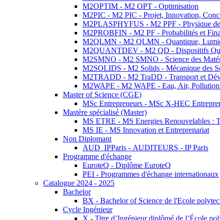
M2OPTIM - M2 OPT - Optimisation
M2PIC - M2 PIC - Projet, Innovation, Conc
M2PLASPHYFUS - M2 PPF - Physique des P
M2PROBFIN - M2 PF - Probabilités et Fin
M2QLMN - M2 QLMN - Quantique, Lumière
M2QUANTDEV - M2 QD - Dispositifs Qua
M2SMNO - M2 SMNO - Science des Matéri
M2SOLIDS - M2 Solids - Mécanique des So
M2TRADD - M2 TraDD - Transport et Dév
M2WAPE - M2 WAPE - Eau, Air, Pollution 
Master of Science (CGE)
MSc Entrepreneurs - MSc X-HEC Entrepre
Mastère spécialisé (Master)
MS ETRE - MS Energies Renouvelables : Tec
MS IE - MS Innovation et Entreprenariat
Non Diplomant
AUD_IPParis - AUDITEURS - IP Paris
Programme d'échange
EuroteQ - Diplôme EuroteQ
PEI - Programmes d'échange internationaux
Catalogue 2024 - 2025
Bachelor
BX - Bachelor of Science de l'Ecole polyte
Cycle Ingénieur
X - Titre d’Ingénieur diplômé de l’École po