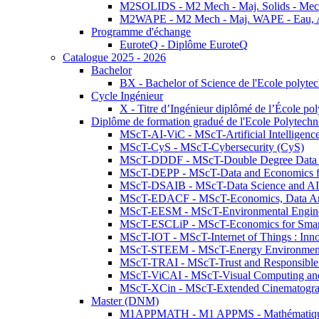
M2SOLIDS - M2 Mech - Maj. Solids - Meca
M2WAPE - M2 Mech - Maj. WAPE - Eau, Air
Programme d'échange
EuroteQ - Diplôme EuroteQ
Catalogue 2025 - 2026
Bachelor
BX - Bachelor of Science de l'Ecole polyte
Cycle Ingénieur
X - Titre d’Ingénieur diplômé de l’École po
Diplôme de formation gradué de l'Ecole Polytec
MScT-AI-ViC - MScT-Artificial Intelligen
MScT-CyS - MScT-Cybersecurity (CyS)
MScT-DDDF - MScT-Double Degree Data 
MScT-DEPP - MScT-Data and Economics fo
MScT-DSAIB - MScT-Data Science and AI 
MScT-EDACF - MScT-Economics, Data Anal
MScT-EESM - MScT-Environmental Enginee
MScT-ESCLiP - MScT-Economics for Smart 
MScT-IOT - MScT-Internet of Things : Inn
MScT-STEEM - MScT-Energy Environment 
MScT-TRAI - MScT-Trust and Responsible
MScT-ViCAI - MScT-Visual Computing and
MScT-XCin - MScT-Extended Cinematogr
Master (DNM)
M1APPMATH - M1 APPMS - Mathématiques A