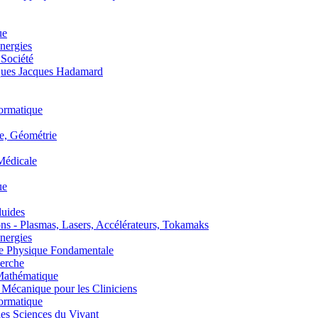
ue
nergies
 Société
es Jacques Hadamard
ormatique
, Géométrie
édicale
ue
uides
s - Plasmas, Lasers, Accélérateurs, Tokamaks
nergies
de Physique Fondamentale
erche
athématique
anique pour les Cliniciens
ormatique
s Sciences du Vivant