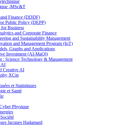
lytechnique
hnique -MSc&T
and Finance (DDDF)
r Public Policy (DEPP)
for Business
ytics and Corporate Finance
ring and Sustainability Management
ovation and Management Program (IoT)
ls, Graphs and Applications
ive Investment (AI-MaQI)
: Science Technology & Management
 AI
 Creative AI
aphy XCin
es et Statistiques
ie et Santé
le
Cyber Physique
nergies
 Société
es Jacques Hadamard