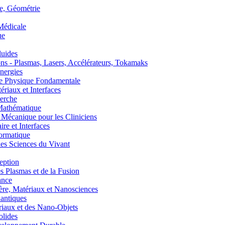
, Géométrie
édicale
ue
uides
s - Plasmas, Lasers, Accélérateurs, Tokamaks
nergies
de Physique Fondamentale
aux et Interfaces
erche
athématique
anique pour les Cliniciens
 et Interfaces
ormatique
s Sciences du Vivant
eption
lasmas et de la Fusion
ance
, Matériaux et Nanosciences
ntiques
aux et des Nano-Objets
lides