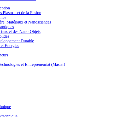
eption
lasmas et de la Fusion
ance
, Matériaux et Nanosciences
ntiques
aux et des Nano-Objets
lides
eloppement Durable
et Énergies
neurs
hnologies et Entrepreneuriat (Master)
chnique
lytechnique