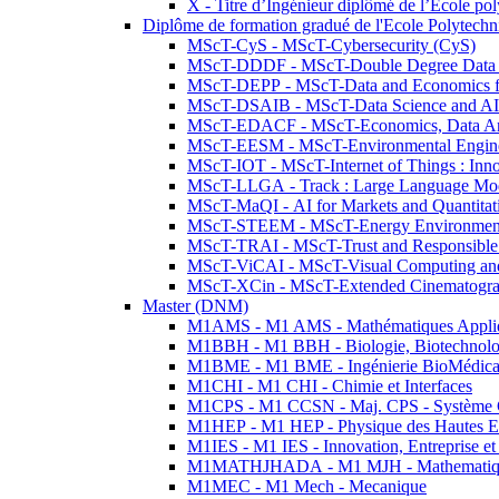
X - Titre d’Ingénieur diplômé de l’École po
Diplôme de formation gradué de l'Ecole Polytec
MScT-CyS - MScT-Cybersecurity (CyS)
MScT-DDDF - MScT-Double Degree Data 
MScT-DEPP - MScT-Data and Economics fo
MScT-DSAIB - MScT-Data Science and AI 
MScT-EDACF - MScT-Economics, Data Anal
MScT-EESM - MScT-Environmental Enginee
MScT-IOT - MScT-Internet of Things : Inn
MScT-LLGA - Track : Large Language Mode
MScT-MaQI - AI for Markets and Quantitat
MScT-STEEM - MScT-Energy Environment 
MScT-TRAI - MScT-Trust and Responsible
MScT-ViCAI - MScT-Visual Computing and
MScT-XCin - MScT-Extended Cinematogr
Master (DNM)
M1AMS - M1 AMS - Mathématiques Appliqué
M1BBH - M1 BBH - Biologie, Biotechnolog
M1BME - M1 BME - Ingénierie BioMédica
M1CHI - M1 CHI - Chimie et Interfaces
M1CPS - M1 CCSN - Maj. CPS - Système 
M1HEP - M1 HEP - Physique des Hautes E
M1IES - M1 IES - Innovation, Entreprise et
M1MATHJHADA - M1 MJH - Mathematiqu
M1MEC - M1 Mech - Mecanique