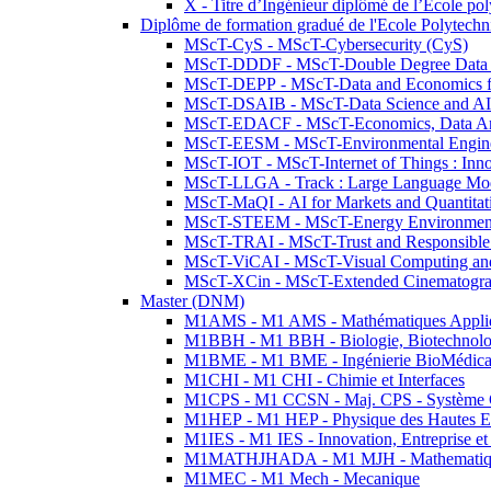
X - Titre d’Ingénieur diplômé de l’École po
Diplôme de formation gradué de l'Ecole Polytec
MScT-CyS - MScT-Cybersecurity (CyS)
MScT-DDDF - MScT-Double Degree Data 
MScT-DEPP - MScT-Data and Economics fo
MScT-DSAIB - MScT-Data Science and AI 
MScT-EDACF - MScT-Economics, Data Anal
MScT-EESM - MScT-Environmental Enginee
MScT-IOT - MScT-Internet of Things : Inn
MScT-LLGA - Track : Large Language Mode
MScT-MaQI - AI for Markets and Quantitat
MScT-STEEM - MScT-Energy Environment 
MScT-TRAI - MScT-Trust and Responsible
MScT-ViCAI - MScT-Visual Computing and
MScT-XCin - MScT-Extended Cinematogr
Master (DNM)
M1AMS - M1 AMS - Mathématiques Appliqué
M1BBH - M1 BBH - Biologie, Biotechnolog
M1BME - M1 BME - Ingénierie BioMédica
M1CHI - M1 CHI - Chimie et Interfaces
M1CPS - M1 CCSN - Maj. CPS - Système 
M1HEP - M1 HEP - Physique des Hautes E
M1IES - M1 IES - Innovation, Entreprise et
M1MATHJHADA - M1 MJH - Mathematiqu
M1MEC - M1 Mech - Mecanique