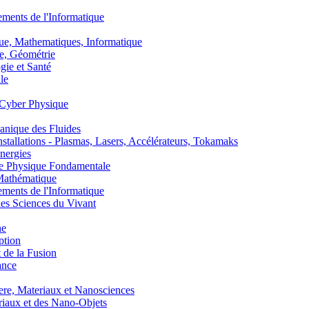
nts de l'Informatique
, Mathematiques, Informatique
, Géométrie
ie et Santé
le
Cyber Physique
nique des Fluides
lations - Plasmas, Lasers, Accélérateurs, Tokamaks
nergies
de Physique Fondamentale
athématique
nts de l'Informatique
s Sciences du Vivant
he
ption
 de la Fusion
ance
, Materiaux et Nanosciences
aux et des Nano-Objets