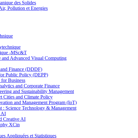
nique des Solides
, Pollution et Energies
chnique
lytechnique
hnique -MSc&T
ce and Advanced Visual Computing
and Finance (DDDF)
r Public Policy (DEPP)
for Business
ytics and Corporate Finance
ring and Sustainability Management
Cities and Climate Policy
ovation and Management Program (IoT)
: Science Technology & Management
 AI
 Creative AI
aphy XCin
ppliquées et Statistiques