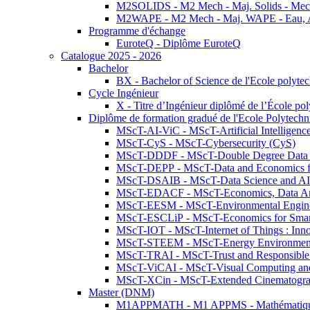
M2SOLIDS - M2 Mech - Maj. Solids - Meca
M2WAPE - M2 Mech - Maj. WAPE - Eau, Air
Programme d'échange
EuroteQ - Diplôme EuroteQ
Catalogue 2025 - 2026
Bachelor
BX - Bachelor of Science de l'Ecole polyte
Cycle Ingénieur
X - Titre d’Ingénieur diplômé de l’École po
Diplôme de formation gradué de l'Ecole Polytec
MScT-AI-ViC - MScT-Artificial Intelligen
MScT-CyS - MScT-Cybersecurity (CyS)
MScT-DDDF - MScT-Double Degree Data 
MScT-DEPP - MScT-Data and Economics fo
MScT-DSAIB - MScT-Data Science and AI 
MScT-EDACF - MScT-Economics, Data Anal
MScT-EESM - MScT-Environmental Enginee
MScT-ESCLiP - MScT-Economics for Smart 
MScT-IOT - MScT-Internet of Things : Inn
MScT-STEEM - MScT-Energy Environment 
MScT-TRAI - MScT-Trust and Responsible
MScT-ViCAI - MScT-Visual Computing and
MScT-XCin - MScT-Extended Cinematogr
Master (DNM)
M1APPMATH - M1 APPMS - Mathématiques A