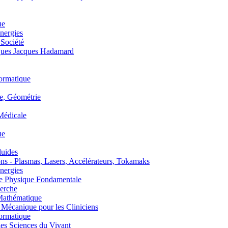
ue
nergies
 Société
es Jacques Hadamard
ormatique
, Géométrie
édicale
ue
uides
s - Plasmas, Lasers, Accélérateurs, Tokamaks
nergies
de Physique Fondamentale
erche
athématique
anique pour les Cliniciens
ormatique
s Sciences du Vivant