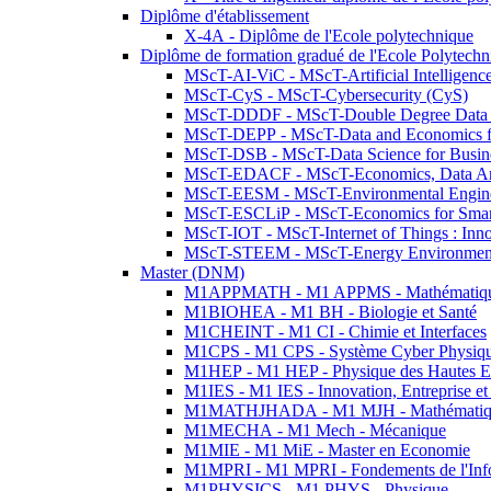
Diplôme d'établissement
X-4A - Diplôme de l'Ecole polytechnique
Diplôme de formation gradué de l'Ecole Polytec
MScT-AI-ViC - MScT-Artificial Intelligen
MScT-CyS - MScT-Cybersecurity (CyS)
MScT-DDDF - MScT-Double Degree Data 
MScT-DEPP - MScT-Data and Economics fo
MScT-DSB - MScT-Data Science for Busin
MScT-EDACF - MScT-Economics, Data Anal
MScT-EESM - MScT-Environmental Enginee
MScT-ESCLiP - MScT-Economics for Smart 
MScT-IOT - MScT-Internet of Things : Inn
MScT-STEEM - MScT-Energy Environment 
Master (DNM)
M1APPMATH - M1 APPMS - Mathématiques A
M1BIOHEA - M1 BH - Biologie et Santé
M1CHEINT - M1 CI - Chimie et Interfaces
M1CPS - M1 CPS - Système Cyber Physiq
M1HEP - M1 HEP - Physique des Hautes E
M1IES - M1 IES - Innovation, Entreprise et
M1MATHJHADA - M1 MJH - Mathématiqu
M1MECHA - M1 Mech - Mécanique
M1MIE - M1 MiE - Master en Economie
M1MPRI - M1 MPRI - Fondements de l'Inf
M1PHYSICS - M1 PHYS - Physique