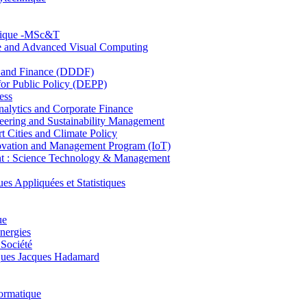
hnique -MSc&T
ce and Advanced Visual Computing
and Finance (DDDF)
r Public Policy (DEPP)
ess
ytics and Corporate Finance
ring and Sustainability Management
Cities and Climate Policy
ovation and Management Program (IoT)
: Science Technology & Management
ppliquées et Statistiques
ue
nergies
 Société
es Jacques Hadamard
ormatique