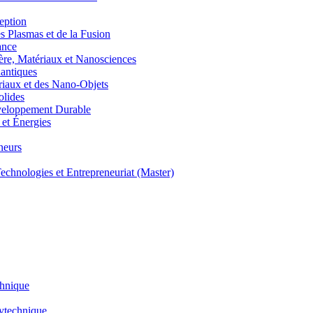
eption
lasmas et de la Fusion
ance
, Matériaux et Nanosciences
ntiques
aux et des Nano-Objets
lides
eloppement Durable
et Énergies
neurs
hnologies et Entrepreneuriat (Master)
chnique
lytechnique