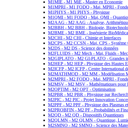
M1MIE - M1 MiE - Master en Economie
M1MPRI - M1 FODQ - Maj. MPRI - Fondeme
M1PHYS - M1 PHYS - Physique
M1QMI - M1 FODQ - Maj. QMI - Quantique
M2AAG - M2 AAG - Analyse, Arithmétique
M2BBH - M2 BBH - Biologie, Biotechnolog
M2BME - M2 BME - Ingénierie BioMédica
M2CHI - M2 CHI - Chimie et Interfaces
M2CPS - M2 CCSN - Maj. CPS - Système 
M2DS - M2 DS - Science des données
M2FLUIDS - M2 Mech - Maj. Fluids - Meca
M2GIPLATO - M2 GI-PLATO - Grandes instal
M2HEP - M2 HEP - Physique des Hautes E
M2ICFP - M2 ICFP - Centre International 
M2MATHMOD - M2 MM - Modélisation M
M2MPRI - M2 FODQ - Maj. MPRI - Fondeme
M2MSV - M2 MSV - Mathématiques pour le
M2OPTIM - M2 OPT - Optimisation
M2PBR - M2 PBR - Physique par Recherc
M2PIC - M2 PIC - Projet Innovation Conce
M2PPF - M2 PPF - Physique des Plasmas et
M2PROBFIN - M2 PF - Probabilités et Fin
M2QD - M2 QD - Dispositifs Quantiques
M2QLMN - M2 QLMN - Quantique, Lumiere
M2SMNO - M2 SMNO - Science des Materi