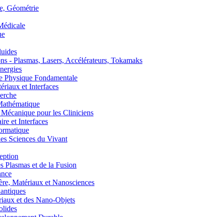
, Géométrie
édicale
ue
uides
s - Plasmas, Lasers, Accélérateurs, Tokamaks
nergies
de Physique Fondamentale
aux et Interfaces
erche
athématique
anique pour les Cliniciens
 et Interfaces
ormatique
s Sciences du Vivant
eption
lasmas et de la Fusion
ance
, Matériaux et Nanosciences
ntiques
aux et des Nano-Objets
lides