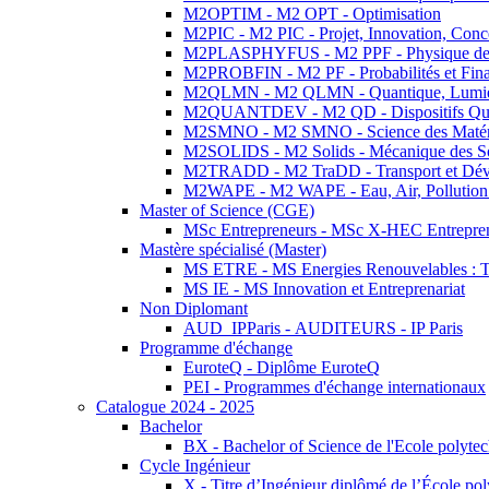
M2OPTIM - M2 OPT - Optimisation
M2PIC - M2 PIC - Projet, Innovation, Conc
M2PLASPHYFUS - M2 PPF - Physique des P
M2PROBFIN - M2 PF - Probabilités et Fin
M2QLMN - M2 QLMN - Quantique, Lumière
M2QUANTDEV - M2 QD - Dispositifs Qua
M2SMNO - M2 SMNO - Science des Matéri
M2SOLIDS - M2 Solids - Mécanique des So
M2TRADD - M2 TraDD - Transport et Dév
M2WAPE - M2 WAPE - Eau, Air, Pollution 
Master of Science (CGE)
MSc Entrepreneurs - MSc X-HEC Entrepre
Mastère spécialisé (Master)
MS ETRE - MS Energies Renouvelables : Tec
MS IE - MS Innovation et Entreprenariat
Non Diplomant
AUD_IPParis - AUDITEURS - IP Paris
Programme d'échange
EuroteQ - Diplôme EuroteQ
PEI - Programmes d'échange internationaux
Catalogue 2024 - 2025
Bachelor
BX - Bachelor of Science de l'Ecole polyte
Cycle Ingénieur
X - Titre d’Ingénieur diplômé de l’École po