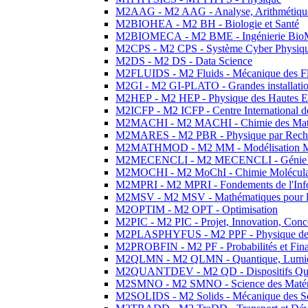
M2AAG - M2 AAG - Analyse, Arithmétique
M2BIOHEA - M2 BH - Biologie et Santé
M2BIOMECA - M2 BME - Ingénierie BioM
M2CPS - M2 CPS - Système Cyber Physiq
M2DS - M2 DS - Data Science
M2FLUIDS - M2 Fluids - Mécanique des Fl
M2GI - M2 GI-PLATO - Grandes installation
M2HEP - M2 HEP - Physique des Hautes E
M2ICFP - M2 ICFP - Centre International 
M2MACHI - M2 MACHI - Chimie des Matéri
M2MARES - M2 PBR - Physique par Rech
M2MATHMOD - M2 MM - Modélisation M
M2MECENCLI - M2 MECENCLI - Génie Méc
M2MOCHI - M2 MoChI - Chimie Moléculaire
M2MPRI - M2 MPRI - Fondements de l'Inf
M2MSV - M2 MSV - Mathématiques pour le
M2OPTIM - M2 OPT - Optimisation
M2PIC - M2 PIC - Projet, Innovation, Conc
M2PLASPHYFUS - M2 PPF - Physique des P
M2PROBFIN - M2 PF - Probabilités et Fin
M2QLMN - M2 QLMN - Quantique, Lumière
M2QUANTDEV - M2 QD - Dispositifs Qua
M2SMNO - M2 SMNO - Science des Matéri
M2SOLIDS - M2 Solids - Mécanique des So