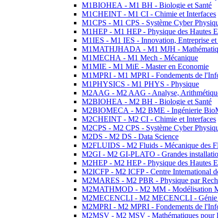
M1BIOHEA - M1 BH - Biologie et Santé
M1CHEINT - M1 CI - Chimie et Interfaces
M1CPS - M1 CPS - Système Cyber Physiq
M1HEP - M1 HEP - Physique des Hautes E
M1IES - M1 IES - Innovation, Entreprise et
M1MATHJHADA - M1 MJH - Mathématiqu
M1MECHA - M1 Mech - Mécanique
M1MIE - M1 MiE - Master en Economie
M1MPRI - M1 MPRI - Fondements de l'Inf
M1PHYSICS - M1 PHYS - Physique
M2AAG - M2 AAG - Analyse, Arithmétique
M2BIOHEA - M2 BH - Biologie et Santé
M2BIOMECA - M2 BME - Ingénierie BioM
M2CHEINT - M2 CI - Chimie et Interfaces
M2CPS - M2 CPS - Système Cyber Physiq
M2DS - M2 DS - Data Science
M2FLUIDS - M2 Fluids - Mécanique des Fl
M2GI - M2 GI-PLATO - Grandes installation
M2HEP - M2 HEP - Physique des Hautes E
M2ICFP - M2 ICFP - Centre International 
M2MARES - M2 PBR - Physique par Rech
M2MATHMOD - M2 MM - Modélisation M
M2MECENCLI - M2 MECENCLI - Génie Méc
M2MPRI - M2 MPRI - Fondements de l'Inf
M2MSV - M2 MSV - Mathématiques pour le