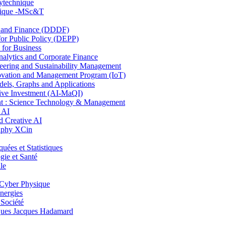
lytechnique
hnique -MSc&T
and Finance (DDDF)
r Public Policy (DEPP)
for Business
ytics and Corporate Finance
ring and Sustainability Management
ovation and Management Program (IoT)
ls, Graphs and Applications
ive Investment (AI-MaQI)
: Science Technology & Management
 AI
 Creative AI
aphy XCin
es et Statistiques
ie et Santé
le
Cyber Physique
nergies
 Société
es Jacques Hadamard