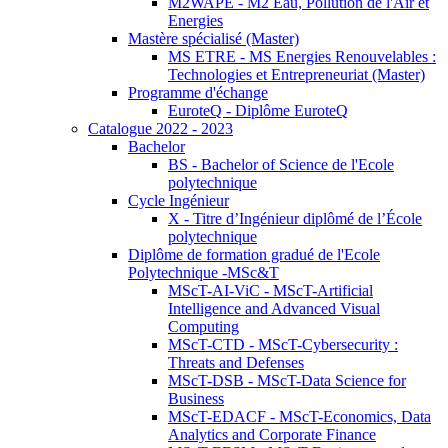
M2WAPE - M2 Eau, Pollution de l'Air et
Energies
Mastère spécialisé (Master)
MS ETRE - MS Energies Renouvelables :
Technologies et Entrepreneuriat (Master)
Programme d'échange
EuroteQ - Diplôme EuroteQ
Catalogue 2022 - 2023
Bachelor
BS - Bachelor of Science de l'Ecole
polytechnique
Cycle Ingénieur
X - Titre d’Ingénieur diplômé de l’École
polytechnique
Diplôme de formation gradué de l'Ecole
Polytechnique -MSc&T
MScT-AI-ViC - MScT-Artificial
Intelligence and Advanced Visual
Computing
MScT-CTD - MScT-Cybersecurity :
Threats and Defenses
MScT-DSB - MScT-Data Science for
Business
MScT-EDACF - MScT-Economics, Data
Analytics and Corporate Finance