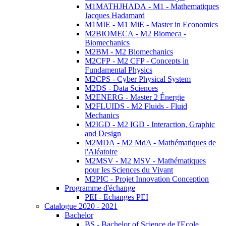
M1MATHJHADA - M1 - Mathematiques
Jacques Hadamard
M1MIE - M1 MiE - Master in Economics
M2BIOMECA - M2 Biomeca -
Biomechanics
M2BM - M2 Biomechanics
M2CFP - M2 CFP - Concepts in
Fundamental Physics
M2CPS - Cyber Physical System
M2DS - Data Sciences
M2ENERG - Master 2 Énergie
M2FLUIDS - M2 Fluids - Fluid
Mechanics
M2IGD - M2 IGD - Interaction, Graphic
and Design
M2MDA - M2 MdA - Mathématiques de
l'Aléatoire
M2MSV - M2 MSV - Mathématiques
pour les Sciences du Vivant
M2PIC - Projet Innovation Conception
Programme d'échange
PEI - Echanges PEI
Catalogue 2020 - 2021
Bachelor
BS - Bachelor of Science de l'Ecole