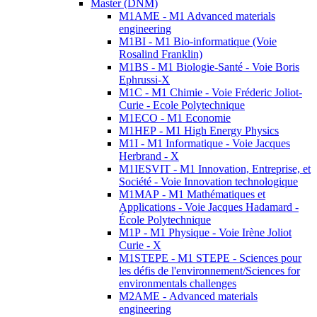
Master (DNM)
M1AME - M1 Advanced materials
engineering
M1BI - M1 Bio-informatique (Voie
Rosalind Franklin)
M1BS - M1 Biologie-Santé - Voie Boris
Ephrussi-X
M1C - M1 Chimie - Voie Fréderic Joliot-
Curie - Ecole Polytechnique
M1ECO - M1 Economie
M1HEP - M1 High Energy Physics
M1I - M1 Informatique - Voie Jacques
Herbrand - X
M1IESVIT - M1 Innovation, Entreprise, et
Société - Voie Innovation technologique
M1MAP - M1 Mathématiques et
Applications - Voie Jacques Hadamard -
École Polytechnique
M1P - M1 Physique - Voie Irène Joliot
Curie - X
M1STEPE - M1 STEPE - Sciences pour
les défis de l'environnement/Sciences for
environmentals challenges
M2AME - Advanced materials
engineering