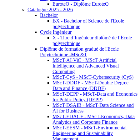
EuroteQ - Diplôme EuroteQ
Catalogue 2025 - 2026
Bachelor
BX - Bachelor of Science de l'Ecole
polytechnique
Cycle Ingénieur
X - Titre d’Ingénieur diplômé de l’École
polytechnique
Diplôme de formation gradué de l'Ecole
Polytechnique -MSc&T
MScT-AI-ViC - MScT-Artificial
Intelligence and Advanced Visual
Computing
MScT-CyS - MScT-Cybersecurity (CyS)
MScT-DDDF - MScT-Double Degree
Data and Finance (DDDF)
MScT-DEPP - MScT-Data and Economics
for Public Policy (DEPP)
MScT-DSAIB - MScT-Data Science and
AI for Business
MScT-EDACF - MScT-Economics, Data
Analytics and Corporate Finance
MScT-EESM - MScT-Environmental
Engineering and Sustainability
Management