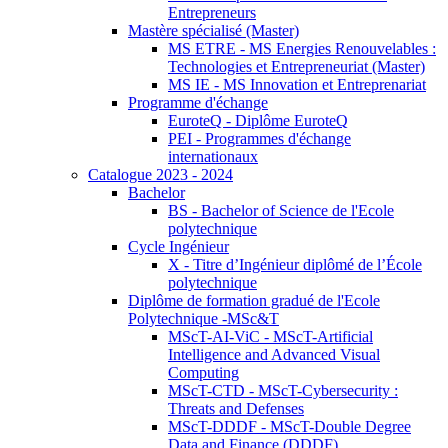
Entrepreneurs
Mastère spécialisé (Master)
MS ETRE - MS Energies Renouvelables :
Technologies et Entrepreneuriat (Master)
MS IE - MS Innovation et Entreprenariat
Programme d'échange
EuroteQ - Diplôme EuroteQ
PEI - Programmes d'échange
internationaux
Catalogue 2023 - 2024
Bachelor
BS - Bachelor of Science de l'Ecole
polytechnique
Cycle Ingénieur
X - Titre d’Ingénieur diplômé de l’École
polytechnique
Diplôme de formation gradué de l'Ecole
Polytechnique -MSc&T
MScT-AI-ViC - MScT-Artificial
Intelligence and Advanced Visual
Computing
MScT-CTD - MScT-Cybersecurity :
Threats and Defenses
MScT-DDDF - MScT-Double Degree
Data and Finance (DDDF)