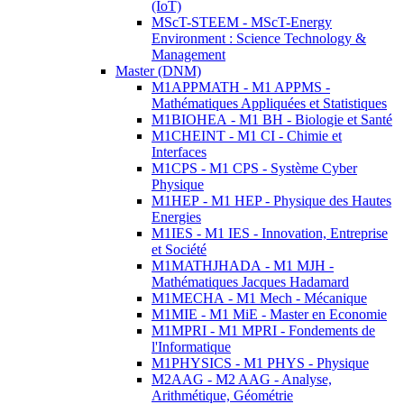
(IoT)
MScT-STEEM - MScT-Energy
Environment : Science Technology &
Management
Master (DNM)
M1APPMATH - M1 APPMS -
Mathématiques Appliquées et Statistiques
M1BIOHEA - M1 BH - Biologie et Santé
M1CHEINT - M1 CI - Chimie et
Interfaces
M1CPS - M1 CPS - Système Cyber
Physique
M1HEP - M1 HEP - Physique des Hautes
Energies
M1IES - M1 IES - Innovation, Entreprise
et Société
M1MATHJHADA - M1 MJH -
Mathématiques Jacques Hadamard
M1MECHA - M1 Mech - Mécanique
M1MIE - M1 MiE - Master en Economie
M1MPRI - M1 MPRI - Fondements de
l'Informatique
M1PHYSICS - M1 PHYS - Physique
M2AAG - M2 AAG - Analyse,
Arithmétique, Géométrie