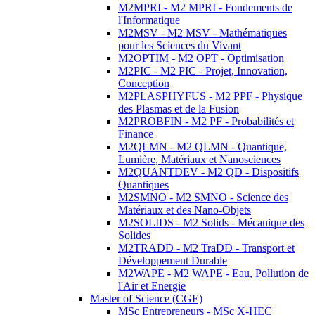
M2MPRI - M2 MPRI - Fondements de
l'Informatique
M2MSV - M2 MSV - Mathématiques
pour les Sciences du Vivant
M2OPTIM - M2 OPT - Optimisation
M2PIC - M2 PIC - Projet, Innovation,
Conception
M2PLASPHYFUS - M2 PPF - Physique
des Plasmas et de la Fusion
M2PROBFIN - M2 PF - Probabilités et
Finance
M2QLMN - M2 QLMN - Quantique,
Lumière, Matériaux et Nanosciences
M2QUANTDEV - M2 QD - Dispositifs
Quantiques
M2SMNO - M2 SMNO - Science des
Matériaux et des Nano-Objets
M2SOLIDS - M2 Solids - Mécanique des
Solides
M2TRADD - M2 TraDD - Transport et
Développement Durable
M2WAPE - M2 WAPE - Eau, Pollution de
l'Air et Energie
Master of Science (CGE)
MSc Entrepreneurs - MSc X-HEC