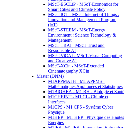
MScT-ESCLiP - MScT-Economics for
Smart Cities and Climate Policy
MScT-IOT - MScT-Internet of Things :
Innovation and Management Program
(IoT)
MScT-STEEM - MScT-Energy
Environment : Science Technology &
Management
MScT-TRAI - MScT-Trust and
Responsible AI
MScT-ViCAI - MScT-Visual Computing
and Creative AI
MScT-XCin - MScT-Extended
Cinematography XCin
Master (DNM)
M1APPMATH - M1 APPMS -
Mathématiques Appliquées et Statistiques
M1BIOHEA - M1 BH - Biologie et Santé
M1CHEINT - M1 CI - Chimie et
Interfaces
M1CPS - M1 CPS - Système Cyber
Physique
M1HEP - M1 HEP - Physique des Hautes
Energies
M1IES - M1 IES - Innovation, Entreprise