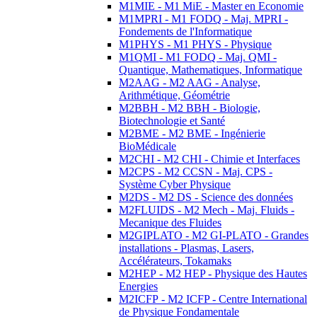
M1MIE - M1 MiE - Master en Economie
M1MPRI - M1 FODQ - Maj. MPRI -
Fondements de l'Informatique
M1PHYS - M1 PHYS - Physique
M1QMI - M1 FODQ - Maj. QMI -
Quantique, Mathematiques, Informatique
M2AAG - M2 AAG - Analyse,
Arithmétique, Géométrie
M2BBH - M2 BBH - Biologie,
Biotechnologie et Santé
M2BME - M2 BME - Ingénierie
BioMédicale
M2CHI - M2 CHI - Chimie et Interfaces
M2CPS - M2 CCSN - Maj. CPS -
Système Cyber Physique
M2DS - M2 DS - Science des données
M2FLUIDS - M2 Mech - Maj. Fluids -
Mecanique des Fluides
M2GIPLATO - M2 GI-PLATO - Grandes
installations - Plasmas, Lasers,
Accélérateurs, Tokamaks
M2HEP - M2 HEP - Physique des Hautes
Energies
M2ICFP - M2 ICFP - Centre International
de Physique Fondamentale