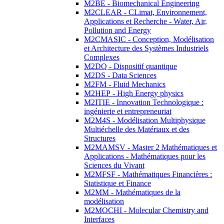
M2BE - Biomechanical Engineering
M2CLEAR - CLimat, Environnement,
Applications et Recherche - Water, Air,
Pollution and Energy
M2CMASIC - Conception, Modélisation
et Architecture des Systèmes Industriels
Complexes
M2DQ - Dispositif quantique
M2DS - Data Sciences
M2FM - Fluid Mechanics
M2HEP - High Energy physics
M2ITIE - Innovation Technologique :
ingénierie et entrepreneuriat
M2M4S - Modélisation Multiphysique
Multiéchelle des Matériaux et des
Structures
M2MAMSV - Master 2 Mathématiques et
Applications - Mathématiques pour les
Sciences du Vivant
M2MFSF - Mathématiques Financières :
Statistique et Finance
M2MM - Mathématiques de la
modélisation
M2MOCHI - Molecular Chemistry and
Interfaces