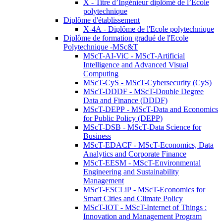
X - Titre d’Ingénieur diplômé de l’École
polytechnique
Diplôme d'établissement
X-4A - Diplôme de l'Ecole polytechnique
Diplôme de formation gradué de l'Ecole
Polytechnique -MSc&T
MScT-AI-ViC - MScT-Artificial
Intelligence and Advanced Visual
Computing
MScT-CyS - MScT-Cybersecurity (CyS)
MScT-DDDF - MScT-Double Degree
Data and Finance (DDDF)
MScT-DEPP - MScT-Data and Economics
for Public Policy (DEPP)
MScT-DSB - MScT-Data Science for
Business
MScT-EDACF - MScT-Economics, Data
Analytics and Corporate Finance
MScT-EESM - MScT-Environmental
Engineering and Sustainability
Management
MScT-ESCLiP - MScT-Economics for
Smart Cities and Climate Policy
MScT-IOT - MScT-Internet of Things :
Innovation and Management Program