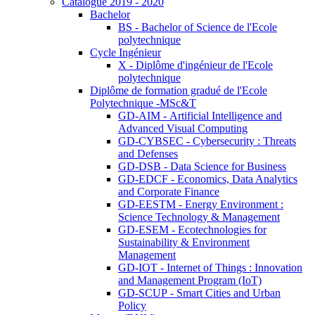
Catalogue 2019 - 2020
Bachelor
BS - Bachelor of Science de l'Ecole
polytechnique
Cycle Ingénieur
X - Diplôme d'ingénieur de l'Ecole
polytechnique
Diplôme de formation gradué de l'Ecole
Polytechnique -MSc&T
GD-AIM - Artificial Intelligence and
Advanced Visual Computing
GD-CYBSEC - Cybersecurity : Threats
and Defenses
GD-DSB - Data Science for Business
GD-EDCF - Economics, Data Analytics
and Corporate Finance
GD-EESTM - Energy Environment :
Science Technology & Management
GD-ESEM - Ecotechnologies for
Sustainability & Environment
Management
GD-IOT - Internet of Things : Innovation
and Management Program (IoT)
GD-SCUP - Smart Cities and Urban
Policy