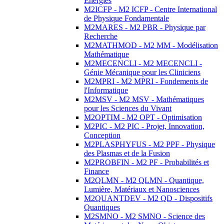
Energies
M2ICFP - M2 ICFP - Centre International
de Physique Fondamentale
M2MARES - M2 PBR - Physique par
Recherche
M2MATHMOD - M2 MM - Modélisation
Mathématique
M2MECENCLI - M2 MECENCLI -
Génie Mécanique pour les Cliniciens
M2MPRI - M2 MPRI - Fondements de
l'Informatique
M2MSV - M2 MSV - Mathématiques
pour les Sciences du Vivant
M2OPTIM - M2 OPT - Optimisation
M2PIC - M2 PIC - Projet, Innovation,
Conception
M2PLASPHYFUS - M2 PPF - Physique
des Plasmas et de la Fusion
M2PROBFIN - M2 PF - Probabilités et
Finance
M2QLMN - M2 QLMN - Quantique,
Lumière, Matériaux et Nanosciences
M2QUANTDEV - M2 QD - Dispositifs
Quantiques
M2SMNO - M2 SMNO - Science des