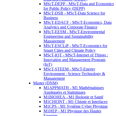
MScT-DEPP - MScT-Data and Economics
for Public Policy (DEPP)
MScT-DSB - MScT-Data Science for
Business
MScT-EDACF - MScT-Economics, Data
Analytics and Corporate Finance
MScT-EESM - MScT-Environmental
Engineering and Sustainability
Management
MScT-ESCLiP - MScT-Economics for
Smart Cities and Climate Policy
MScT-IOT - MScT-Internet of Things :
Innovation and Management Program
(IoT)
MScT-STEEM - MScT-Energy
Environment : Science Technology &
Management
Master (DNM)
M1APPMATH - M1 Mathématiques
Appliquées et Statistiques
M1BIOHEA - M1 Biologie et Santé
M1CHEINT - M1 Chimie et Interfaces
M1CPS - M1 Système Cyber Physique
M1HEP - M1 Physique des Hautes
Energies