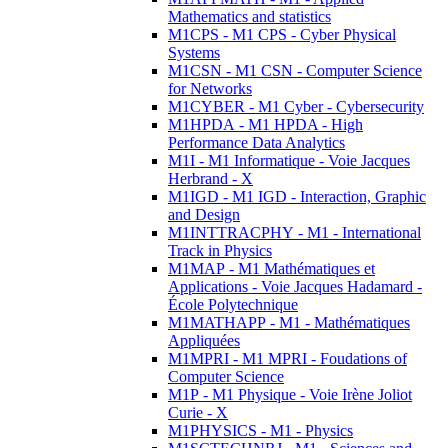
Mathematics and statistics
M1CPS - M1 CPS - Cyber Physical
Systems
M1CSN - M1 CSN - Computer Science
for Networks
M1CYBER - M1 Cyber - Cybersecurity
M1HPDA - M1 HPDA - High
Performance Data Analytics
M1I - M1 Informatique - Voie Jacques
Herbrand - X
M1IGD - M1 IGD - Interaction, Graphic
and Design
M1INTTRACPHY - M1 - International
Track in Physics
M1MAP - M1 Mathématiques et
Applications - Voie Jacques Hadamard -
École Polytechnique
M1MATHAPP - M1 - Mathématiques
Appliquées
M1MPRI - M1 MPRI - Foudations of
Computer Science
M1P - M1 Physique - Voie Irène Joliot
Curie - X
M1PHYSICS - M1 - Physics