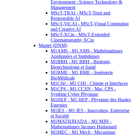
Environment : Science Technology &
Management
MScT-TRAI - MScT-Trust and
Responsible AI
MScT-ViCAI - MScT-Visual Computing
and Creative AI
MScT-XCin - MScT-Extended
Cinematography XCin
Master (DNM)
M1AMS - M1 AMS - Mathématiques
Appliquées et Statistiques
M1BBH - M1 BBH - Biologie,
Biotechnologie et Santé
M1BME - M1 BME - Ingénierie
BioMédicale
M1CHI - M1 CHI - Chimie et Interfaces
M1CPS - M1 CCSN - Maj. CPS -
Système Cyber Physique
M1HEP - M1 HEP - Physique des Hautes
Energies
M1IES - M1 IES - Innovation, Entreprise
et Société
M1MATHJHADA - M1 MJH -
Mathematiques Jacques Hadamard
M1MEC - M1 Mech - Mecanique