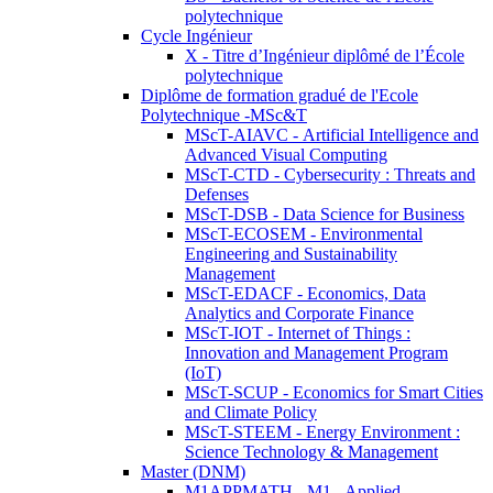
polytechnique
Cycle Ingénieur
X - Titre d’Ingénieur diplômé de l’École
polytechnique
Diplôme de formation gradué de l'Ecole
Polytechnique -MSc&T
MScT-AIAVC - Artificial Intelligence and
Advanced Visual Computing
MScT-CTD - Cybersecurity : Threats and
Defenses
MScT-DSB - Data Science for Business
MScT-ECOSEM - Environmental
Engineering and Sustainability
Management
MScT-EDACF - Economics, Data
Analytics and Corporate Finance
MScT-IOT - Internet of Things :
Innovation and Management Program
(IoT)
MScT-SCUP - Economics for Smart Cities
and Climate Policy
MScT-STEEM - Energy Environment :
Science Technology & Management
Master (DNM)
M1APPMATH - M1 - Applied