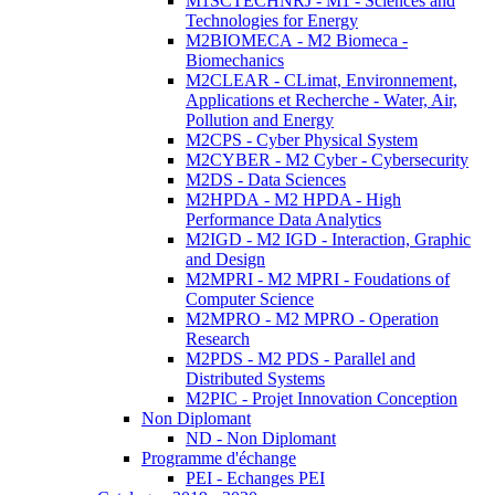
M1SCTECHNRJ - M1 - Sciences and
Technologies for Energy
M2BIOMECA - M2 Biomeca -
Biomechanics
M2CLEAR - CLimat, Environnement,
Applications et Recherche - Water, Air,
Pollution and Energy
M2CPS - Cyber Physical System
M2CYBER - M2 Cyber - Cybersecurity
M2DS - Data Sciences
M2HPDA - M2 HPDA - High
Performance Data Analytics
M2IGD - M2 IGD - Interaction, Graphic
and Design
M2MPRI - M2 MPRI - Foudations of
Computer Science
M2MPRO - M2 MPRO - Operation
Research
M2PDS - M2 PDS - Parallel and
Distributed Systems
M2PIC - Projet Innovation Conception
Non Diplomant
ND - Non Diplomant
Programme d'échange
PEI - Echanges PEI