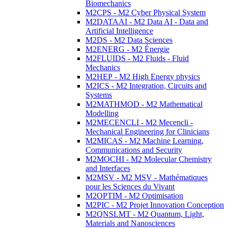
Biomechanics
M2CPS - M2 Cyber Physical System
M2DATAAI - M2 Data AI - Data and
Artificial Intelligence
M2DS - M2 Data Sciences
M2ENERG - M2 Énergie
M2FLUIDS - M2 Fluids - Fluid
Mechanics
M2HEP - M2 High Energy physics
M2ICS - M2 Integration, Circuits and
Systems
M2MATHMOD - M2 Mathematical
Modelling
M2MECENCLI - M2 Mecencli -
Mechanical Engineering for Clinicians
M2MICAS - M2 Machine Learning,
Communications and Security
M2MOCHI - M2 Molecular Chemistry
and Interfaces
M2MSV - M2 MSV - Mathématiques
pour les Sciences du Vivant
M2OPTIM - M2 Optimisation
M2PIC - M2 Projet Innovation Conception
M2QNSLMT - M2 Quantum, Light,
Materials and Nanosciences