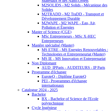
Matériaux et des Nano-Objets
M2SOLIDS - M2 Solids - Mécanique des
Solides
M2TRADD - M2 TraDD - Transport et
Développement Durable
M2WAPE - M2 WAPE - Eau, Air,
Pollution et Énergies
Master of Science (CGE)
MSc Entrepreneurs - MSc X-HEC
Entrepreneurs
Mastère spécialisé (Master)
MS ETRE - MS Energies Renouvelables :
Technologies et Entrepreneuriat (Master)
MS IE - MS Innovation et Entreprenariat
Non Diplomant
AUD_IPParis - AUDITEURS - IP Paris
Programme d'échange
EuroteQ - Diplôme EuroteQ
PEI - Programmes d'échange
internationaux
Catalogue 2024 - 2025
Bachelor
BX - Bachelor of Science de l'Ecole
polytechnique
Cycle Ingénieur