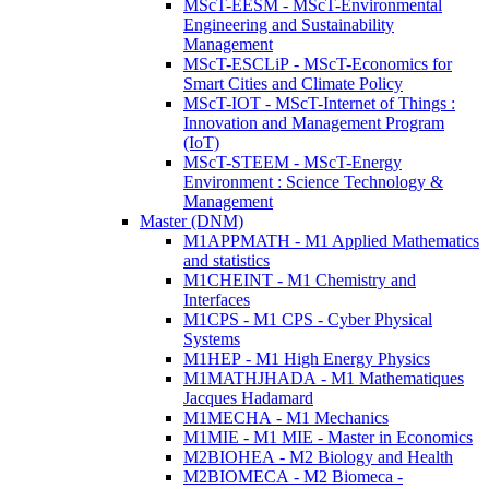
MScT-EESM - MScT-Environmental
Engineering and Sustainability
Management
MScT-ESCLiP - MScT-Economics for
Smart Cities and Climate Policy
MScT-IOT - MScT-Internet of Things :
Innovation and Management Program
(IoT)
MScT-STEEM - MScT-Energy
Environment : Science Technology &
Management
Master (DNM)
M1APPMATH - M1 Applied Mathematics
and statistics
M1CHEINT - M1 Chemistry and
Interfaces
M1CPS - M1 CPS - Cyber Physical
Systems
M1HEP - M1 High Energy Physics
M1MATHJHADA - M1 Mathematiques
Jacques Hadamard
M1MECHA - M1 Mechanics
M1MIE - M1 MIE - Master in Economics
M2BIOHEA - M2 Biology and Health
M2BIOMECA - M2 Biomeca -