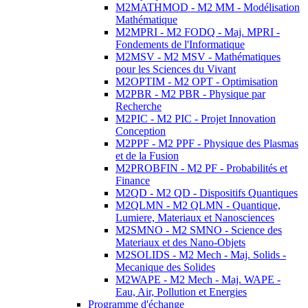
M2MATHMOD - M2 MM - Modélisation
Mathématique
M2MPRI - M2 FODQ - Maj. MPRI -
Fondements de l'Informatique
M2MSV - M2 MSV - Mathématiques
pour les Sciences du Vivant
M2OPTIM - M2 OPT - Optimisation
M2PBR - M2 PBR - Physique par
Recherche
M2PIC - M2 PIC - Projet Innovation
Conception
M2PPF - M2 PPF - Physique des Plasmas
et de la Fusion
M2PROBFIN - M2 PF - Probabilités et
Finance
M2QD - M2 QD - Dispositifs Quantiques
M2QLMN - M2 QLMN - Quantique,
Lumiere, Materiaux et Nanosciences
M2SMNO - M2 SMNO - Science des
Materiaux et des Nano-Objets
M2SOLIDS - M2 Mech - Maj. Solids -
Mecanique des Solides
M2WAPE - M2 Mech - Maj. WAPE -
Eau, Air, Pollution et Energies
Programme d'échange