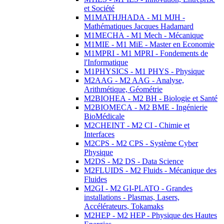
et Société
M1MATHJHADA - M1 MJH -
Mathématiques Jacques Hadamard
M1MECHA - M1 Mech - Mécanique
M1MIE - M1 MiE - Master en Economie
M1MPRI - M1 MPRI - Fondements de
l'Informatique
M1PHYSICS - M1 PHYS - Physique
M2AAG - M2 AAG - Analyse,
Arithmétique, Géométrie
M2BIOHEA - M2 BH - Biologie et Santé
M2BIOMECA - M2 BME - Ingénierie
BioMédicale
M2CHEINT - M2 CI - Chimie et
Interfaces
M2CPS - M2 CPS - Système Cyber
Physique
M2DS - M2 DS - Data Science
M2FLUIDS - M2 Fluids - Mécanique des
Fluides
M2GI - M2 GI-PLATO - Grandes
installations - Plasmas, Lasers,
Accélérateurs, Tokamaks
M2HEP - M2 HEP - Physique des Hautes