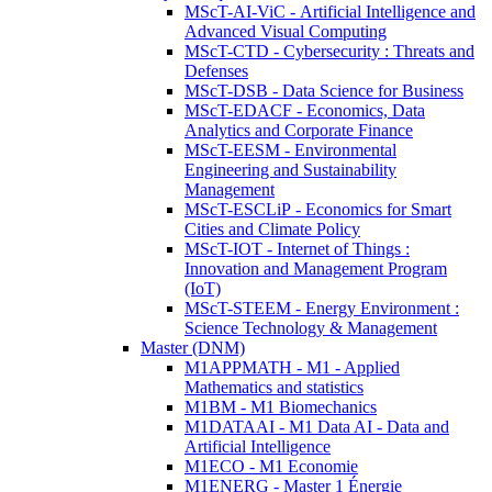
MScT-AI-ViC - Artificial Intelligence and
Advanced Visual Computing
MScT-CTD - Cybersecurity : Threats and
Defenses
MScT-DSB - Data Science for Business
MScT-EDACF - Economics, Data
Analytics and Corporate Finance
MScT-EESM - Environmental
Engineering and Sustainability
Management
MScT-ESCLiP - Economics for Smart
Cities and Climate Policy
MScT-IOT - Internet of Things :
Innovation and Management Program
(IoT)
MScT-STEEM - Energy Environment :
Science Technology & Management
Master (DNM)
M1APPMATH - M1 - Applied
Mathematics and statistics
M1BM - M1 Biomechanics
M1DATAAI - M1 Data AI - Data and
Artificial Intelligence
M1ECO - M1 Economie
M1ENERG - Master 1 Énergie