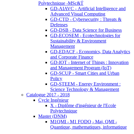
Polytechnique -MSc&T
GD-AIAVC - Artificial Intelligence and
Advanced Visual Computing
GD-CTD - Cybersecurity : Threats &
Defenses
GD-DSB - Data Science for Business
GD-ECOSEM - Ecotechnologies for
Sustainability & Environment
Management
GD-EDACF - Economics, Data Analytics
and Corporate Finance
GD-IOT - Internet of Things : Innovation
and Management Program (IoT)
GD-SCUP - Smart Cities and Urban
Policy
GD-STEEM - Energy Environment :
Science Technology & Management
Catalogue 2017 - 2018
Cycle Ingénieur
X - Diplôme d'ingénieur de l'Ecole
Polytechnique
Master (DNM)
M1QMI - M1 FODQ - Maj. QMI -
Quantique, mathematiques, informatique