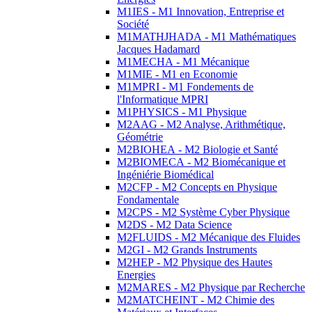
M1IES - M1 Innovation, Entreprise et
Société
M1MATHJHADA - M1 Mathématiques
Jacques Hadamard
M1MECHA - M1 Mécanique
M1MIE - M1 en Economie
M1MPRI - M1 Fondements de
l'Informatique MPRI
M1PHYSICS - M1 Physique
M2AAG - M2 Analyse, Arithmétique,
Géométrie
M2BIOHEA - M2 Biologie et Santé
M2BIOMECA - M2 Biomécanique et
Ingéniérie Biomédical
M2CFP - M2 Concepts en Physique
Fondamentale
M2CPS - M2 Système Cyber Physique
M2DS - M2 Data Science
M2FLUIDS - M2 Mécanique des Fluides
M2GI - M2 Grands Instruments
M2HEP - M2 Physique des Hautes
Energies
M2MARES - M2 Physique par Recherche
M2MATCHEINT - M2 Chimie des