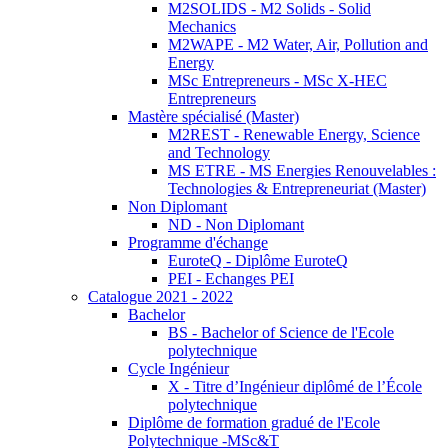
M2SOLIDS - M2 Solids - Solid
Mechanics
M2WAPE - M2 Water, Air, Pollution and
Energy
MSc Entrepreneurs - MSc X-HEC
Entrepreneurs
Mastère spécialisé (Master)
M2REST - Renewable Energy, Science
and Technology
MS ETRE - MS Energies Renouvelables :
Technologies & Entrepreneuriat (Master)
Non Diplomant
ND - Non Diplomant
Programme d'échange
EuroteQ - Diplôme EuroteQ
PEI - Echanges PEI
Catalogue 2021 - 2022
Bachelor
BS - Bachelor of Science de l'Ecole
polytechnique
Cycle Ingénieur
X - Titre d’Ingénieur diplômé de l’École
polytechnique
Diplôme de formation gradué de l'Ecole
Polytechnique -MSc&T