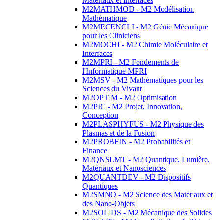
Matériaux et Interfaces
M2MATHMOD - M2 Modélisation
Mathématique
M2MECENCLI - M2 Génie Mécanique
pour les Cliniciens
M2MOCHI - M2 Chimie Moléculaire et
Interfaces
M2MPRI - M2 Fondements de
l'Informatique MPRI
M2MSV - M2 Mathématiques pour les
Sciences du Vivant
M2OPTIM - M2 Optimisation
M2PIC - M2 Projet, Innovation,
Conception
M2PLASPHYFUS - M2 Physique des
Plasmas et de la Fusion
M2PROBFIN - M2 Probabilités et
Finance
M2QNSLMT - M2 Quantique, Lumière,
Matériaux et Nanosciences
M2QUANTDEV - M2 Dispositifs
Quantiques
M2SMNO - M2 Science des Matériaux et
des Nano-Objets
M2SOLIDS - M2 Mécanique des Solides