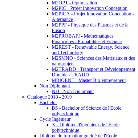
M2OPT - Optimisation
M2PIC - Projet Innovation Conception
M2PICA - Projet Innovation Conception -
Alternance
M2PPF - Physique des Plasmas et de la
Fusion
M2PROBAFI - Mathématiques
Financières : Probabilités et Finance
M2REST - Renewable Energy, Science
and Technology
M2SMNO - Sciences des Matériaux et des
nano-objets
M2TRADD - Transport et Développement
Durable - TRADD
MBIOENT - Master Bio-entrepreneur
Non Diplomant
ND - Non Diplomant
Catalogue 2018 - 2019
Bachelor
BS - Bachelor of Science de l'Ecole
polytechnique
Cycle Ingénieur
X - Diplôme d'ingénieur de l'Ecole
polytechnique
Diplôme de formation gradué de l'Ecole