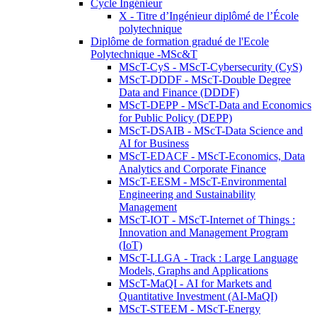
Cycle Ingénieur
X - Titre d’Ingénieur diplômé de l’École
polytechnique
Diplôme de formation gradué de l'Ecole
Polytechnique -MSc&T
MScT-CyS - MScT-Cybersecurity (CyS)
MScT-DDDF - MScT-Double Degree
Data and Finance (DDDF)
MScT-DEPP - MScT-Data and Economics
for Public Policy (DEPP)
MScT-DSAIB - MScT-Data Science and
AI for Business
MScT-EDACF - MScT-Economics, Data
Analytics and Corporate Finance
MScT-EESM - MScT-Environmental
Engineering and Sustainability
Management
MScT-IOT - MScT-Internet of Things :
Innovation and Management Program
(IoT)
MScT-LLGA - Track : Large Language
Models, Graphs and Applications
MScT-MaQI - AI for Markets and
Quantitative Investment (AI-MaQI)
MScT-STEEM - MScT-Energy