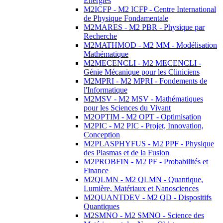
Energies
M2ICFP - M2 ICFP - Centre International
de Physique Fondamentale
M2MARES - M2 PBR - Physique par
Recherche
M2MATHMOD - M2 MM - Modélisation
Mathématique
M2MECENCLI - M2 MECENCLI -
Génie Mécanique pour les Cliniciens
M2MPRI - M2 MPRI - Fondements de
l'Informatique
M2MSV - M2 MSV - Mathématiques
pour les Sciences du Vivant
M2OPTIM - M2 OPT - Optimisation
M2PIC - M2 PIC - Projet, Innovation,
Conception
M2PLASPHYFUS - M2 PPF - Physique
des Plasmas et de la Fusion
M2PROBFIN - M2 PF - Probabilités et
Finance
M2QLMN - M2 QLMN - Quantique,
Lumière, Matériaux et Nanosciences
M2QUANTDEV - M2 QD - Dispositifs
Quantiques
M2SMNO - M2 SMNO - Science des