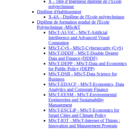
X - Titre d’Ingénieur diplômé de l’École
polytechnique
Diplôme d'établissement
X-4A - Diplôme de l'Ecole polytechnique
Diplôme de formation gradué de l'Ecole
Polytechnique -MSc&T
MScT-AI-ViC - MScT-Artificial
Intelligence and Advanced Visual
Computing
MScT-CyS - MScT-Cybersecurity (CyS)
MScT-DDDF - MScT-Double Degree
Data and Finance (DDDF)
MScT-DEPP - MScT-Data and Economics
for Public Policy (DEPP)
MScT-DSB - MScT-Data Science for
Business
MScT-EDACF - MScT-Economics, Data
Analytics and Corporate Finance
MScT-EESM - MScT-Environmental
Engineering and Sustainability
Management
MScT-ESCLiP - MScT-Economics for
Smart Cities and Climate Policy
MScT-IOT - MScT-Internet of Things :
Innovation and Management Program