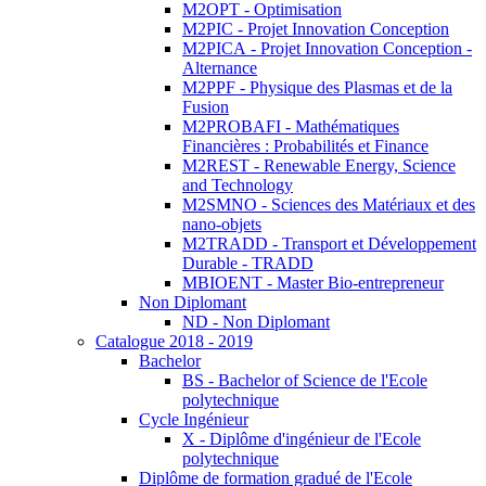
M2OPT - Optimisation
M2PIC - Projet Innovation Conception
M2PICA - Projet Innovation Conception -
Alternance
M2PPF - Physique des Plasmas et de la
Fusion
M2PROBAFI - Mathématiques
Financières : Probabilités et Finance
M2REST - Renewable Energy, Science
and Technology
M2SMNO - Sciences des Matériaux et des
nano-objets
M2TRADD - Transport et Développement
Durable - TRADD
MBIOENT - Master Bio-entrepreneur
Non Diplomant
ND - Non Diplomant
Catalogue 2018 - 2019
Bachelor
BS - Bachelor of Science de l'Ecole
polytechnique
Cycle Ingénieur
X - Diplôme d'ingénieur de l'Ecole
polytechnique
Diplôme de formation gradué de l'Ecole