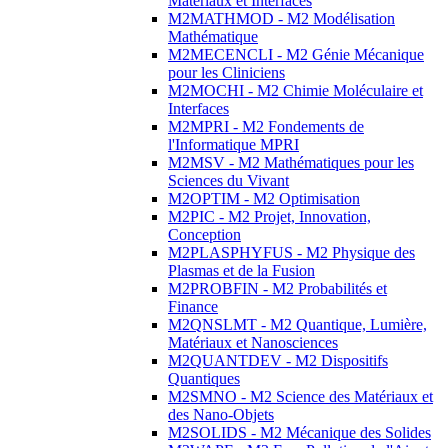
Matériaux et Interfaces
M2MATHMOD - M2 Modélisation
Mathématique
M2MECENCLI - M2 Génie Mécanique
pour les Cliniciens
M2MOCHI - M2 Chimie Moléculaire et
Interfaces
M2MPRI - M2 Fondements de
l'Informatique MPRI
M2MSV - M2 Mathématiques pour les
Sciences du Vivant
M2OPTIM - M2 Optimisation
M2PIC - M2 Projet, Innovation,
Conception
M2PLASPHYFUS - M2 Physique des
Plasmas et de la Fusion
M2PROBFIN - M2 Probabilités et
Finance
M2QNSLMT - M2 Quantique, Lumière,
Matériaux et Nanosciences
M2QUANTDEV - M2 Dispositifs
Quantiques
M2SMNO - M2 Science des Matériaux et
des Nano-Objets
M2SOLIDS - M2 Mécanique des Solides