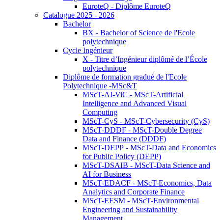
EuroteQ - Diplôme EuroteQ
Catalogue 2025 - 2026
Bachelor
BX - Bachelor of Science de l'Ecole
polytechnique
Cycle Ingénieur
X - Titre d’Ingénieur diplômé de l’École
polytechnique
Diplôme de formation gradué de l'Ecole
Polytechnique -MSc&T
MScT-AI-ViC - MScT-Artificial
Intelligence and Advanced Visual
Computing
MScT-CyS - MScT-Cybersecurity (CyS)
MScT-DDDF - MScT-Double Degree
Data and Finance (DDDF)
MScT-DEPP - MScT-Data and Economics
for Public Policy (DEPP)
MScT-DSAIB - MScT-Data Science and
AI for Business
MScT-EDACF - MScT-Economics, Data
Analytics and Corporate Finance
MScT-EESM - MScT-Environmental
Engineering and Sustainability
Management