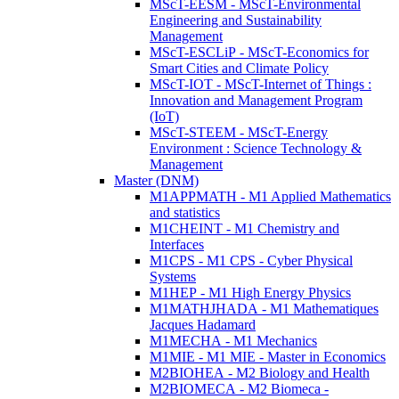
MScT-EESM - MScT-Environmental
Engineering and Sustainability
Management
MScT-ESCLiP - MScT-Economics for
Smart Cities and Climate Policy
MScT-IOT - MScT-Internet of Things :
Innovation and Management Program
(IoT)
MScT-STEEM - MScT-Energy
Environment : Science Technology &
Management
Master (DNM)
M1APPMATH - M1 Applied Mathematics
and statistics
M1CHEINT - M1 Chemistry and
Interfaces
M1CPS - M1 CPS - Cyber Physical
Systems
M1HEP - M1 High Energy Physics
M1MATHJHADA - M1 Mathematiques
Jacques Hadamard
M1MECHA - M1 Mechanics
M1MIE - M1 MIE - Master in Economics
M2BIOHEA - M2 Biology and Health
M2BIOMECA - M2 Biomeca -