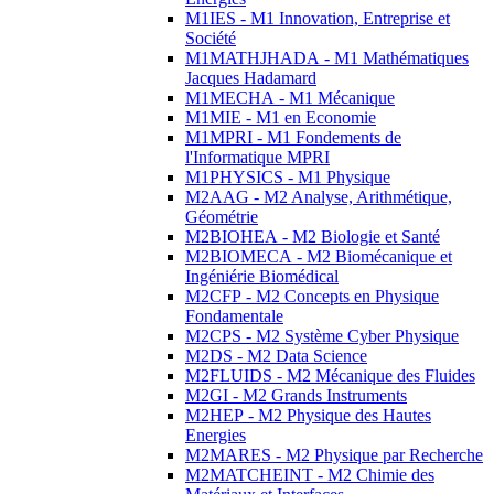
M1IES - M1 Innovation, Entreprise et
Société
M1MATHJHADA - M1 Mathématiques
Jacques Hadamard
M1MECHA - M1 Mécanique
M1MIE - M1 en Economie
M1MPRI - M1 Fondements de
l'Informatique MPRI
M1PHYSICS - M1 Physique
M2AAG - M2 Analyse, Arithmétique,
Géométrie
M2BIOHEA - M2 Biologie et Santé
M2BIOMECA - M2 Biomécanique et
Ingéniérie Biomédical
M2CFP - M2 Concepts en Physique
Fondamentale
M2CPS - M2 Système Cyber Physique
M2DS - M2 Data Science
M2FLUIDS - M2 Mécanique des Fluides
M2GI - M2 Grands Instruments
M2HEP - M2 Physique des Hautes
Energies
M2MARES - M2 Physique par Recherche
M2MATCHEINT - M2 Chimie des