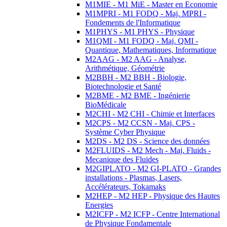
M1MIE - M1 MiE - Master en Economie
M1MPRI - M1 FODQ - Maj. MPRI -
Fondements de l'Informatique
M1PHYS - M1 PHYS - Physique
M1QMI - M1 FODQ - Maj. QMI -
Quantique, Mathematiques, Informatique
M2AAG - M2 AAG - Analyse,
Arithmétique, Géométrie
M2BBH - M2 BBH - Biologie,
Biotechnologie et Santé
M2BME - M2 BME - Ingénierie
BioMédicale
M2CHI - M2 CHI - Chimie et Interfaces
M2CPS - M2 CCSN - Maj. CPS -
Système Cyber Physique
M2DS - M2 DS - Science des données
M2FLUIDS - M2 Mech - Maj. Fluids -
Mecanique des Fluides
M2GIPLATO - M2 GI-PLATO - Grandes
installations - Plasmas, Lasers,
Accélérateurs, Tokamaks
M2HEP - M2 HEP - Physique des Hautes
Energies
M2ICFP - M2 ICFP - Centre International
de Physique Fondamentale