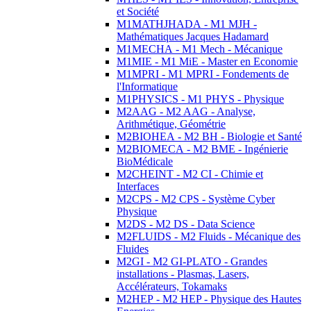
et Société
M1MATHJHADA - M1 MJH -
Mathématiques Jacques Hadamard
M1MECHA - M1 Mech - Mécanique
M1MIE - M1 MiE - Master en Economie
M1MPRI - M1 MPRI - Fondements de
l'Informatique
M1PHYSICS - M1 PHYS - Physique
M2AAG - M2 AAG - Analyse,
Arithmétique, Géométrie
M2BIOHEA - M2 BH - Biologie et Santé
M2BIOMECA - M2 BME - Ingénierie
BioMédicale
M2CHEINT - M2 CI - Chimie et
Interfaces
M2CPS - M2 CPS - Système Cyber
Physique
M2DS - M2 DS - Data Science
M2FLUIDS - M2 Fluids - Mécanique des
Fluides
M2GI - M2 GI-PLATO - Grandes
installations - Plasmas, Lasers,
Accélérateurs, Tokamaks
M2HEP - M2 HEP - Physique des Hautes