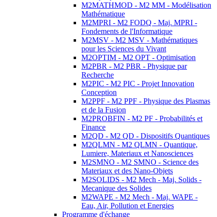
M2MATHMOD - M2 MM - Modélisation
Mathématique
M2MPRI - M2 FODQ - Maj. MPRI -
Fondements de l'Informatique
M2MSV - M2 MSV - Mathématiques
pour les Sciences du Vivant
M2OPTIM - M2 OPT - Optimisation
M2PBR - M2 PBR - Physique par
Recherche
M2PIC - M2 PIC - Projet Innovation
Conception
M2PPF - M2 PPF - Physique des Plasmas
et de la Fusion
M2PROBFIN - M2 PF - Probabilités et
Finance
M2QD - M2 QD - Dispositifs Quantiques
M2QLMN - M2 QLMN - Quantique,
Lumiere, Materiaux et Nanosciences
M2SMNO - M2 SMNO - Science des
Materiaux et des Nano-Objets
M2SOLIDS - M2 Mech - Maj. Solids -
Mecanique des Solides
M2WAPE - M2 Mech - Maj. WAPE -
Eau, Air, Pollution et Energies
Programme d'échange