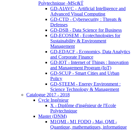
Polytechnique -MSc&T
GD-AIAVC - Artificial Intelligence and
Advanced Visual Computing
GD-CTD - Cybersecurity : Threats &
Defenses
GD-DSB - Data Science for Business
GD-ECOSEM - Ecotechnologies for
Sustainability & Environment
Management
GD-EDACF - Economics, Data Analytics
and Corporate Finance
GD-IOT - Internet of Things : Innovation
and Management Program (IoT)
GD-SCUP - Smart Cities and Urban
Policy
GD-STEEM - Energy Environment :
Science Technology & Management
Catalogue 2017 - 2018
Cycle Ingénieur
X - Diplôme d'ingénieur de l'Ecole
Polytechnique
Master (DNM)
M1QMI - M1 FODQ - Maj. QMI -
Quantique, mathematiques, informatique