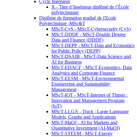
Cycle Ingénieur
X - Titre d’Ingénieur diplômé de l’École
polytechnique
Diplôme de formation gradué de l'Ecole
Polytechnique -MSc&T
MScT-CyS - MScT-Cybersecurity (CyS)
MScT-DDDF - MScT-Double Degree
Data and Finance (DDDF)
MScT-DEPP - MScT-Data and Economics
for Public Policy (DEPP)
MScT-DSAIB - MScT-Data Science and
AI for Business
MScT-EDACF - MScT-Economics, Data
Analytics and Corporate Finance
MScT-EESM - MScT-Environmental
Engineering and Sustainability
Management
MScT-IOT - MScT-Internet of Things :
Innovation and Management Program
(IoT)
MScT-LLGA - Track : Large Language
Models, Graphs and Applications
MScT-MaQI - AI for Markets and
Quantitative Investment (AI-MaQI)
MScT-STEEM - MScT-Energy