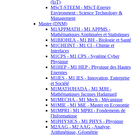
(IoT)
MScT-STEEM - MScT-Energy
Environment : Science Technology &
Management
Master (DNM)
M1APPMATH - M1 APPMS -
Mathématiques Appliquées et Statistiques
M1BIOHEA - M1 BH - Biologie et Santé
M1CHEINT - M1 CI - Chimie et
Interfaces
M1CPS - M1 CPS - Système Cyber
Physique
M1HEP - M1 HEP - Physique des Hautes
Energies
M1IES - M1 IES - Innovation, Entreprise
et Société
M1MATHJHADA - M1 MJH -
Mathématiques Jacques Hadamard
M1MECHA - M1 Mech - Mécanique
M1MIE - M1 MiE - Master en Economie
M1MPRI - M1 MPRI - Fondements de
l'Informatique
M1PHYSICS - M1 PHYS - Physique
M2AAG - M2 AAG - Analyse,
Arithmétique, Géométrie