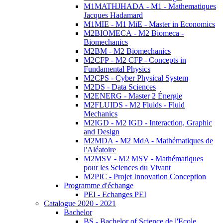
M1MATHJHADA - M1 - Mathematiques
Jacques Hadamard
M1MIE - M1 MiE - Master in Economics
M2BIOMECA - M2 Biomeca -
Biomechanics
M2BM - M2 Biomechanics
M2CFP - M2 CFP - Concepts in
Fundamental Physics
M2CPS - Cyber Physical System
M2DS - Data Sciences
M2ENERG - Master 2 Énergie
M2FLUIDS - M2 Fluids - Fluid
Mechanics
M2IGD - M2 IGD - Interaction, Graphic
and Design
M2MDA - M2 MdA - Mathématiques de
l'Aléatoire
M2MSV - M2 MSV - Mathématiques
pour les Sciences du Vivant
M2PIC - Projet Innovation Conception
Programme d'échange
PEI - Echanges PEI
Catalogue 2020 - 2021
Bachelor
BS - Bachelor of Science de l'Ecole