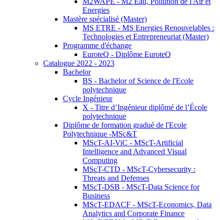
M2WAPE - M2 Eau, Pollution de l'Air et
Energies
Mastère spécialisé (Master)
MS ETRE - MS Energies Renouvelables :
Technologies et Entrepreneuriat (Master)
Programme d'échange
EuroteQ - Diplôme EuroteQ
Catalogue 2022 - 2023
Bachelor
BS - Bachelor of Science de l'Ecole
polytechnique
Cycle Ingénieur
X - Titre d’Ingénieur diplômé de l’École
polytechnique
Diplôme de formation gradué de l'Ecole
Polytechnique -MSc&T
MScT-AI-ViC - MScT-Artificial
Intelligence and Advanced Visual
Computing
MScT-CTD - MScT-Cybersecurity :
Threats and Defenses
MScT-DSB - MScT-Data Science for
Business
MScT-EDACF - MScT-Economics, Data
Analytics and Corporate Finance