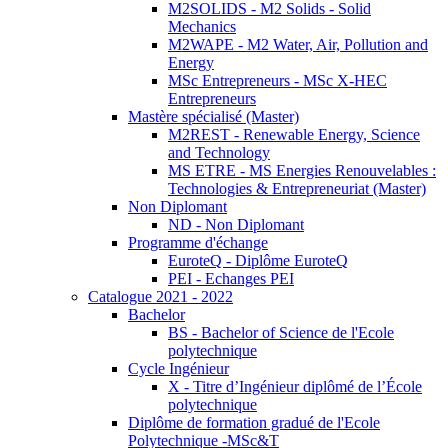
M2SOLIDS - M2 Solids - Solid
Mechanics
M2WAPE - M2 Water, Air, Pollution and
Energy
MSc Entrepreneurs - MSc X-HEC
Entrepreneurs
Mastère spécialisé (Master)
M2REST - Renewable Energy, Science
and Technology
MS ETRE - MS Energies Renouvelables :
Technologies & Entrepreneuriat (Master)
Non Diplomant
ND - Non Diplomant
Programme d'échange
EuroteQ - Diplôme EuroteQ
PEI - Echanges PEI
Catalogue 2021 - 2022
Bachelor
BS - Bachelor of Science de l'Ecole
polytechnique
Cycle Ingénieur
X - Titre d’Ingénieur diplômé de l’École
polytechnique
Diplôme de formation gradué de l'Ecole
Polytechnique -MSc&T