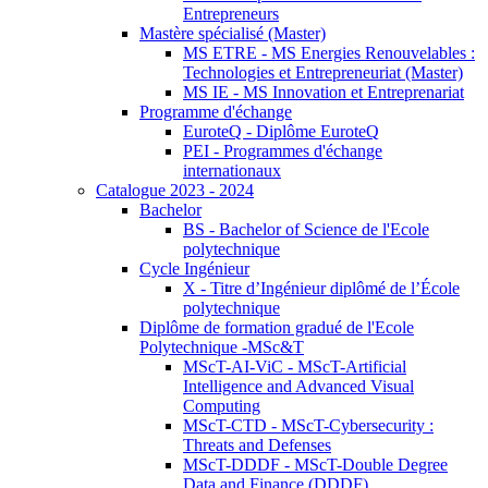
Entrepreneurs
Mastère spécialisé (Master)
MS ETRE - MS Energies Renouvelables :
Technologies et Entrepreneuriat (Master)
MS IE - MS Innovation et Entreprenariat
Programme d'échange
EuroteQ - Diplôme EuroteQ
PEI - Programmes d'échange
internationaux
Catalogue 2023 - 2024
Bachelor
BS - Bachelor of Science de l'Ecole
polytechnique
Cycle Ingénieur
X - Titre d’Ingénieur diplômé de l’École
polytechnique
Diplôme de formation gradué de l'Ecole
Polytechnique -MSc&T
MScT-AI-ViC - MScT-Artificial
Intelligence and Advanced Visual
Computing
MScT-CTD - MScT-Cybersecurity :
Threats and Defenses
MScT-DDDF - MScT-Double Degree
Data and Finance (DDDF)