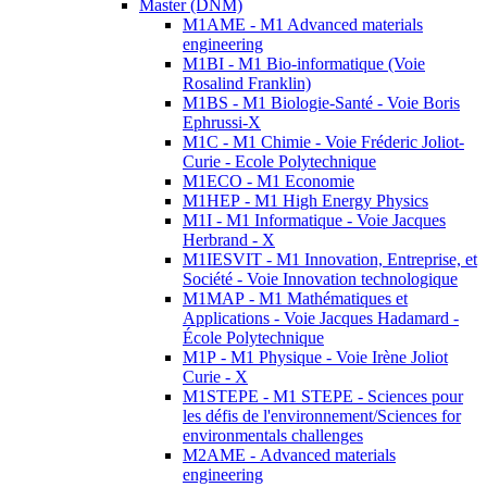
Master (DNM)
M1AME - M1 Advanced materials
engineering
M1BI - M1 Bio-informatique (Voie
Rosalind Franklin)
M1BS - M1 Biologie-Santé - Voie Boris
Ephrussi-X
M1C - M1 Chimie - Voie Fréderic Joliot-
Curie - Ecole Polytechnique
M1ECO - M1 Economie
M1HEP - M1 High Energy Physics
M1I - M1 Informatique - Voie Jacques
Herbrand - X
M1IESVIT - M1 Innovation, Entreprise, et
Société - Voie Innovation technologique
M1MAP - M1 Mathématiques et
Applications - Voie Jacques Hadamard -
École Polytechnique
M1P - M1 Physique - Voie Irène Joliot
Curie - X
M1STEPE - M1 STEPE - Sciences pour
les défis de l'environnement/Sciences for
environmentals challenges
M2AME - Advanced materials
engineering