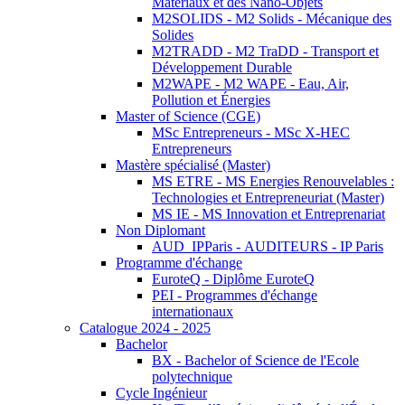
Matériaux et des Nano-Objets
M2SOLIDS - M2 Solids - Mécanique des
Solides
M2TRADD - M2 TraDD - Transport et
Développement Durable
M2WAPE - M2 WAPE - Eau, Air,
Pollution et Énergies
Master of Science (CGE)
MSc Entrepreneurs - MSc X-HEC
Entrepreneurs
Mastère spécialisé (Master)
MS ETRE - MS Energies Renouvelables :
Technologies et Entrepreneuriat (Master)
MS IE - MS Innovation et Entreprenariat
Non Diplomant
AUD_IPParis - AUDITEURS - IP Paris
Programme d'échange
EuroteQ - Diplôme EuroteQ
PEI - Programmes d'échange
internationaux
Catalogue 2024 - 2025
Bachelor
BX - Bachelor of Science de l'Ecole
polytechnique
Cycle Ingénieur