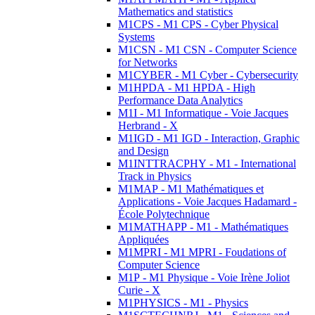
Mathematics and statistics
M1CPS - M1 CPS - Cyber Physical
Systems
M1CSN - M1 CSN - Computer Science
for Networks
M1CYBER - M1 Cyber - Cybersecurity
M1HPDA - M1 HPDA - High
Performance Data Analytics
M1I - M1 Informatique - Voie Jacques
Herbrand - X
M1IGD - M1 IGD - Interaction, Graphic
and Design
M1INTTRACPHY - M1 - International
Track in Physics
M1MAP - M1 Mathématiques et
Applications - Voie Jacques Hadamard -
École Polytechnique
M1MATHAPP - M1 - Mathématiques
Appliquées
M1MPRI - M1 MPRI - Foudations of
Computer Science
M1P - M1 Physique - Voie Irène Joliot
Curie - X
M1PHYSICS - M1 - Physics