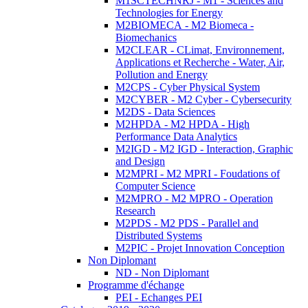
M1SCTECHNRJ - M1 - Sciences and
Technologies for Energy
M2BIOMECA - M2 Biomeca -
Biomechanics
M2CLEAR - CLimat, Environnement,
Applications et Recherche - Water, Air,
Pollution and Energy
M2CPS - Cyber Physical System
M2CYBER - M2 Cyber - Cybersecurity
M2DS - Data Sciences
M2HPDA - M2 HPDA - High
Performance Data Analytics
M2IGD - M2 IGD - Interaction, Graphic
and Design
M2MPRI - M2 MPRI - Foudations of
Computer Science
M2MPRO - M2 MPRO - Operation
Research
M2PDS - M2 PDS - Parallel and
Distributed Systems
M2PIC - Projet Innovation Conception
Non Diplomant
ND - Non Diplomant
Programme d'échange
PEI - Echanges PEI