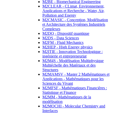
M2BE - Biomechanical Engineering
M2CLEAR - CLimat, Environnement,
Applications et Recherche - Water, Air,
Pollution and Energy
M2CMASIC - Conception, Modélisation
et Architecture des Systèmes Industriels
Complexes
M2DQ - Dispositif quantique
M2DS - Data Sciences
M2FM - Fluid Mechanics
M2HEP - High Energy physics
M2ITIE - Innovation Technologique :
ingénierie et entrepreneuriat
M2M4S - Modélisation Multiphysique
Multiéchelle des Matériaux et des
Structures
M2MAMSV - Master 2 Mathématiques et
Applications - Mathématiques pour les
Sciences du Vivant
M2MFSF - Mathématiques Financières :
Statistique et Finance
M2MM - Mathématiques de la
modélisation
M2MOCHI - Molecular Chemistry and
Interfaces