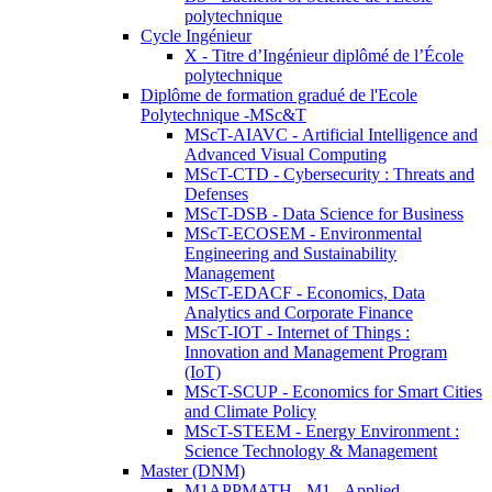
polytechnique
Cycle Ingénieur
X - Titre d’Ingénieur diplômé de l’École
polytechnique
Diplôme de formation gradué de l'Ecole
Polytechnique -MSc&T
MScT-AIAVC - Artificial Intelligence and
Advanced Visual Computing
MScT-CTD - Cybersecurity : Threats and
Defenses
MScT-DSB - Data Science for Business
MScT-ECOSEM - Environmental
Engineering and Sustainability
Management
MScT-EDACF - Economics, Data
Analytics and Corporate Finance
MScT-IOT - Internet of Things :
Innovation and Management Program
(IoT)
MScT-SCUP - Economics for Smart Cities
and Climate Policy
MScT-STEEM - Energy Environment :
Science Technology & Management
Master (DNM)
M1APPMATH - M1 - Applied