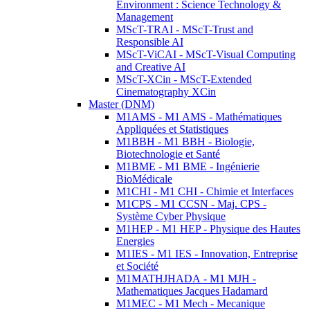
Environment : Science Technology &
Management
MScT-TRAI - MScT-Trust and
Responsible AI
MScT-ViCAI - MScT-Visual Computing
and Creative AI
MScT-XCin - MScT-Extended
Cinematography XCin
Master (DNM)
M1AMS - M1 AMS - Mathématiques
Appliquées et Statistiques
M1BBH - M1 BBH - Biologie,
Biotechnologie et Santé
M1BME - M1 BME - Ingénierie
BioMédicale
M1CHI - M1 CHI - Chimie et Interfaces
M1CPS - M1 CCSN - Maj. CPS -
Système Cyber Physique
M1HEP - M1 HEP - Physique des Hautes
Energies
M1IES - M1 IES - Innovation, Entreprise
et Société
M1MATHJHADA - M1 MJH -
Mathematiques Jacques Hadamard
M1MEC - M1 Mech - Mecanique