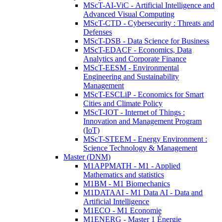
MScT-AI-ViC - Artificial Intelligence and
Advanced Visual Computing
MScT-CTD - Cybersecurity : Threats and
Defenses
MScT-DSB - Data Science for Business
MScT-EDACF - Economics, Data
Analytics and Corporate Finance
MScT-EESM - Environmental
Engineering and Sustainability
Management
MScT-ESCLiP - Economics for Smart
Cities and Climate Policy
MScT-IOT - Internet of Things :
Innovation and Management Program
(IoT)
MScT-STEEM - Energy Environment :
Science Technology & Management
Master (DNM)
M1APPMATH - M1 - Applied
Mathematics and statistics
M1BM - M1 Biomechanics
M1DATAAI - M1 Data AI - Data and
Artificial Intelligence
M1ECO - M1 Economie
M1ENERG - Master 1 Énergie