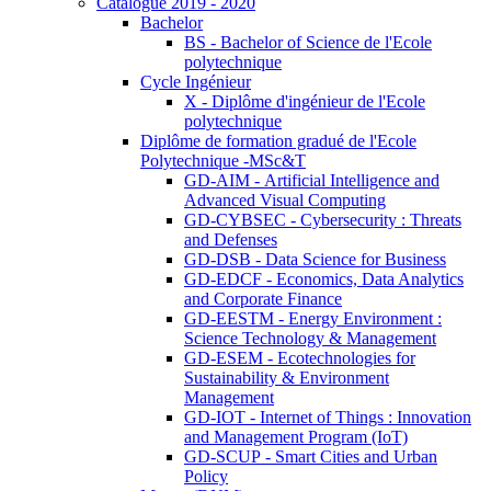
Catalogue 2019 - 2020
Bachelor
BS - Bachelor of Science de l'Ecole
polytechnique
Cycle Ingénieur
X - Diplôme d'ingénieur de l'Ecole
polytechnique
Diplôme de formation gradué de l'Ecole
Polytechnique -MSc&T
GD-AIM - Artificial Intelligence and
Advanced Visual Computing
GD-CYBSEC - Cybersecurity : Threats
and Defenses
GD-DSB - Data Science for Business
GD-EDCF - Economics, Data Analytics
and Corporate Finance
GD-EESTM - Energy Environment :
Science Technology & Management
GD-ESEM - Ecotechnologies for
Sustainability & Environment
Management
GD-IOT - Internet of Things : Innovation
and Management Program (IoT)
GD-SCUP - Smart Cities and Urban
Policy