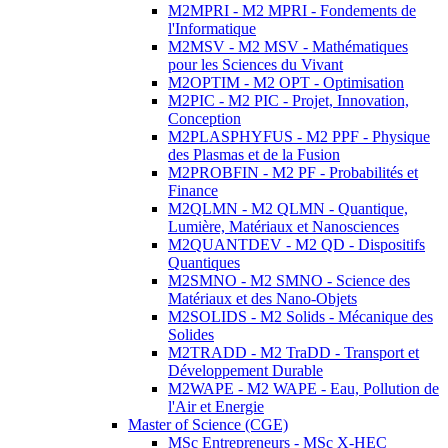
M2MPRI - M2 MPRI - Fondements de
l'Informatique
M2MSV - M2 MSV - Mathématiques
pour les Sciences du Vivant
M2OPTIM - M2 OPT - Optimisation
M2PIC - M2 PIC - Projet, Innovation,
Conception
M2PLASPHYFUS - M2 PPF - Physique
des Plasmas et de la Fusion
M2PROBFIN - M2 PF - Probabilités et
Finance
M2QLMN - M2 QLMN - Quantique,
Lumière, Matériaux et Nanosciences
M2QUANTDEV - M2 QD - Dispositifs
Quantiques
M2SMNO - M2 SMNO - Science des
Matériaux et des Nano-Objets
M2SOLIDS - M2 Solids - Mécanique des
Solides
M2TRADD - M2 TraDD - Transport et
Développement Durable
M2WAPE - M2 WAPE - Eau, Pollution de
l'Air et Energie
Master of Science (CGE)
MSc Entrepreneurs - MSc X-HEC