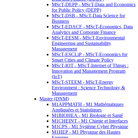
MScT-DEPP - MScT-Data and Economics
for Public Policy (DEPP)
MScT-DSB - MScT-Data Science for
Business
MScT-EDACF - MScT-Economics, Data
Analytics and Corporate Finance
MScT-EESM - MScT-Environmental
Engineering and Sustainability
Management
MScT-ESCLiP - MScT-Economics for
Smart Cities and Climate Policy
MScT-IOT - MScT-Internet of Things :
Innovation and Management Program
(IoT)
MScT-STEEM - MScT-Energy
Environment : Science Technology &
Management
Master (DNM)
M1APPMATH - M1 Mathématiques
Appliquées et Statistiques
M1BIOHEA - M1 Biologie et Santé
M1CHEINT - M1 Chimie et Interfaces
M1CPS - M1 Système Cyber Physique
M1HEP - M1 Physique des Hautes
Energies