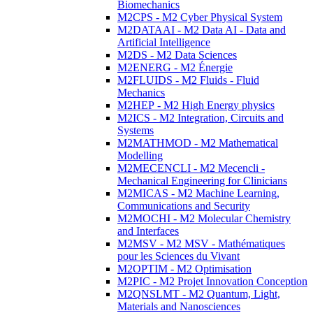
Biomechanics
M2CPS - M2 Cyber Physical System
M2DATAAI - M2 Data AI - Data and
Artificial Intelligence
M2DS - M2 Data Sciences
M2ENERG - M2 Énergie
M2FLUIDS - M2 Fluids - Fluid
Mechanics
M2HEP - M2 High Energy physics
M2ICS - M2 Integration, Circuits and
Systems
M2MATHMOD - M2 Mathematical
Modelling
M2MECENCLI - M2 Mecencli -
Mechanical Engineering for Clinicians
M2MICAS - M2 Machine Learning,
Communications and Security
M2MOCHI - M2 Molecular Chemistry
and Interfaces
M2MSV - M2 MSV - Mathématiques
pour les Sciences du Vivant
M2OPTIM - M2 Optimisation
M2PIC - M2 Projet Innovation Conception
M2QNSLMT - M2 Quantum, Light,
Materials and Nanosciences