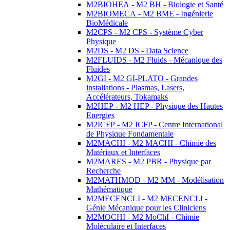
M2BIOHEA - M2 BH - Biologie et Santé
M2BIOMECA - M2 BME - Ingénierie
BioMédicale
M2CPS - M2 CPS - Système Cyber
Physique
M2DS - M2 DS - Data Science
M2FLUIDS - M2 Fluids - Mécanique des
Fluides
M2GI - M2 GI-PLATO - Grandes
installations - Plasmas, Lasers,
Accélérateurs, Tokamaks
M2HEP - M2 HEP - Physique des Hautes
Energies
M2ICFP - M2 ICFP - Centre International
de Physique Fondamentale
M2MACHI - M2 MACHI - Chimie des
Matériaux et Interfaces
M2MARES - M2 PBR - Physique par
Recherche
M2MATHMOD - M2 MM - Modélisation
Mathématique
M2MECENCLI - M2 MECENCLI -
Génie Mécanique pour les Cliniciens
M2MOCHI - M2 MoChI - Chimie
Moléculaire et Interfaces