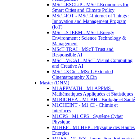
MScT-ESCLiP - MScT-Economics for
Smart Cities and Climate Policy
MScT-IOT - MScT-Internet of Things :
Innovation and Management Program
(IoT)
MScT-STEEM - MScT-Energy
Environment : Science Technology &
Management
MScT-TRAI - MScT-Trust and
Responsible AI
MScT-ViCAI - MScT-Visual Computing
and Creative AI
MScT-XCin - MScT-Extended
Cinematography XCin
Master (DNM)
M1APPMATH - M1 APPMS -
Mathématiques Appliquées et Statistiques
M1BIOHEA - M1 BH - Biologie et Santé
M1CHEINT - M1 CI - Chimie et
Interfaces
M1CPS - M1 CPS - Système Cyber
Physique
M1HEP - M1 HEP - Physique des Hautes
Energies
M1IES - M1 IES - Innovation, Entreprise