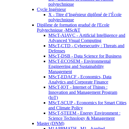
polytechnique
Cycle Ingénieur
X - Titre d’Ingénieur diplômé de l’École
polytechnique
Diplôme de formation gradué de l'Ecole
Polytechnique -MSc&T
MScT-AIAVC - Artificial Intelligence and
Advanced Visual Computing
MScT-CTD - Cybersecurity : Threats and
Defenses
MScT-DSB - Data Science for Business
MScT-ECOSEM - Environmental
Engineering and Sustainability
Management
MScT-EDACF - Economics, Data
Analytics and Corporate Finance
MScT-IOT - Internet of Things :
Innovation and Management Program
(IoT)
MScT-SCUP - Economics for Smart Cities
and Climate Policy
MScT-STEEM - Energy Environment :
Science Technology & Management
Master (DNM)
M1APPMATH - M1 - Applied