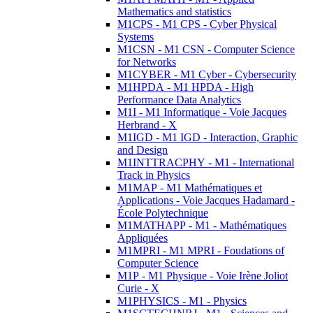
Mathematics and statistics
M1CPS - M1 CPS - Cyber Physical
Systems
M1CSN - M1 CSN - Computer Science
for Networks
M1CYBER - M1 Cyber - Cybersecurity
M1HPDA - M1 HPDA - High
Performance Data Analytics
M1I - M1 Informatique - Voie Jacques
Herbrand - X
M1IGD - M1 IGD - Interaction, Graphic
and Design
M1INTTRACPHY - M1 - International
Track in Physics
M1MAP - M1 Mathématiques et
Applications - Voie Jacques Hadamard -
École Polytechnique
M1MATHAPP - M1 - Mathématiques
Appliquées
M1MPRI - M1 MPRI - Foudations of
Computer Science
M1P - M1 Physique - Voie Irène Joliot
Curie - X
M1PHYSICS - M1 - Physics