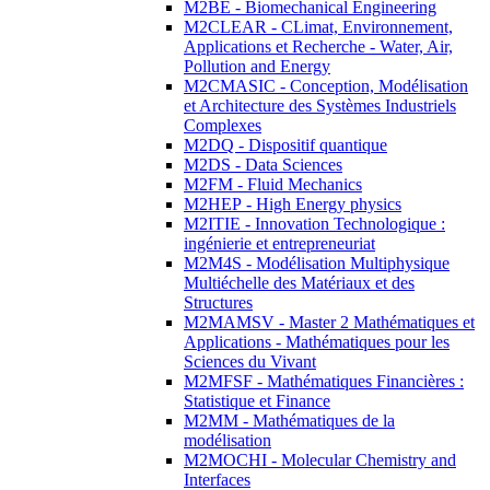
M2BE - Biomechanical Engineering
M2CLEAR - CLimat, Environnement,
Applications et Recherche - Water, Air,
Pollution and Energy
M2CMASIC - Conception, Modélisation
et Architecture des Systèmes Industriels
Complexes
M2DQ - Dispositif quantique
M2DS - Data Sciences
M2FM - Fluid Mechanics
M2HEP - High Energy physics
M2ITIE - Innovation Technologique :
ingénierie et entrepreneuriat
M2M4S - Modélisation Multiphysique
Multiéchelle des Matériaux et des
Structures
M2MAMSV - Master 2 Mathématiques et
Applications - Mathématiques pour les
Sciences du Vivant
M2MFSF - Mathématiques Financières :
Statistique et Finance
M2MM - Mathématiques de la
modélisation
M2MOCHI - Molecular Chemistry and
Interfaces