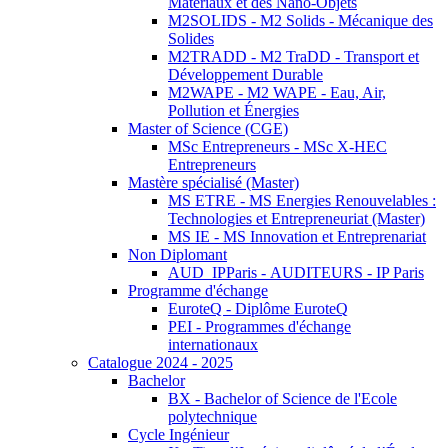
Matériaux et des Nano-Objets
M2SOLIDS - M2 Solids - Mécanique des
Solides
M2TRADD - M2 TraDD - Transport et
Développement Durable
M2WAPE - M2 WAPE - Eau, Air,
Pollution et Énergies
Master of Science (CGE)
MSc Entrepreneurs - MSc X-HEC
Entrepreneurs
Mastère spécialisé (Master)
MS ETRE - MS Energies Renouvelables :
Technologies et Entrepreneuriat (Master)
MS IE - MS Innovation et Entreprenariat
Non Diplomant
AUD_IPParis - AUDITEURS - IP Paris
Programme d'échange
EuroteQ - Diplôme EuroteQ
PEI - Programmes d'échange
internationaux
Catalogue 2024 - 2025
Bachelor
BX - Bachelor of Science de l'Ecole
polytechnique
Cycle Ingénieur