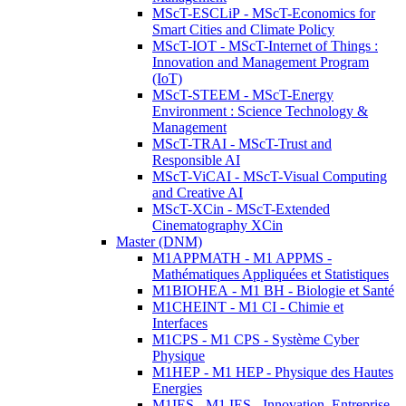
MScT-ESCLiP - MScT-Economics for
Smart Cities and Climate Policy
MScT-IOT - MScT-Internet of Things :
Innovation and Management Program
(IoT)
MScT-STEEM - MScT-Energy
Environment : Science Technology &
Management
MScT-TRAI - MScT-Trust and
Responsible AI
MScT-ViCAI - MScT-Visual Computing
and Creative AI
MScT-XCin - MScT-Extended
Cinematography XCin
Master (DNM)
M1APPMATH - M1 APPMS -
Mathématiques Appliquées et Statistiques
M1BIOHEA - M1 BH - Biologie et Santé
M1CHEINT - M1 CI - Chimie et
Interfaces
M1CPS - M1 CPS - Système Cyber
Physique
M1HEP - M1 HEP - Physique des Hautes
Energies
M1IES - M1 IES - Innovation, Entreprise