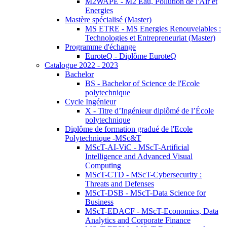
M2WAPE - M2 Eau, Pollution de l'Air et
Energies
Mastère spécialisé (Master)
MS ETRE - MS Energies Renouvelables :
Technologies et Entrepreneuriat (Master)
Programme d'échange
EuroteQ - Diplôme EuroteQ
Catalogue 2022 - 2023
Bachelor
BS - Bachelor of Science de l'Ecole
polytechnique
Cycle Ingénieur
X - Titre d’Ingénieur diplômé de l’École
polytechnique
Diplôme de formation gradué de l'Ecole
Polytechnique -MSc&T
MScT-AI-ViC - MScT-Artificial
Intelligence and Advanced Visual
Computing
MScT-CTD - MScT-Cybersecurity :
Threats and Defenses
MScT-DSB - MScT-Data Science for
Business
MScT-EDACF - MScT-Economics, Data
Analytics and Corporate Finance