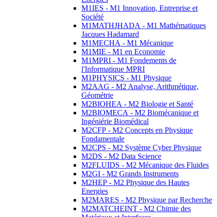
M1IES - M1 Innovation, Entreprise et
Société
M1MATHJHADA - M1 Mathématiques
Jacques Hadamard
M1MECHA - M1 Mécanique
M1MIE - M1 en Economie
M1MPRI - M1 Fondements de
l'Informatique MPRI
M1PHYSICS - M1 Physique
M2AAG - M2 Analyse, Arithmétique,
Géométrie
M2BIOHEA - M2 Biologie et Santé
M2BIOMECA - M2 Biomécanique et
Ingéniérie Biomédical
M2CFP - M2 Concepts en Physique
Fondamentale
M2CPS - M2 Système Cyber Physique
M2DS - M2 Data Science
M2FLUIDS - M2 Mécanique des Fluides
M2GI - M2 Grands Instruments
M2HEP - M2 Physique des Hautes
Energies
M2MARES - M2 Physique par Recherche
M2MATCHEINT - M2 Chimie des