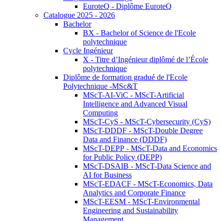
EuroteQ - Diplôme EuroteQ
Catalogue 2025 - 2026
Bachelor
BX - Bachelor of Science de l'Ecole
polytechnique
Cycle Ingénieur
X - Titre d’Ingénieur diplômé de l’École
polytechnique
Diplôme de formation gradué de l'Ecole
Polytechnique -MSc&T
MScT-AI-ViC - MScT-Artificial
Intelligence and Advanced Visual
Computing
MScT-CyS - MScT-Cybersecurity (CyS)
MScT-DDDF - MScT-Double Degree
Data and Finance (DDDF)
MScT-DEPP - MScT-Data and Economics
for Public Policy (DEPP)
MScT-DSAIB - MScT-Data Science and
AI for Business
MScT-EDACF - MScT-Economics, Data
Analytics and Corporate Finance
MScT-EESM - MScT-Environmental
Engineering and Sustainability
Management