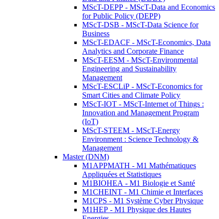
MScT-DEPP - MScT-Data and Economics
for Public Policy (DEPP)
MScT-DSB - MScT-Data Science for
Business
MScT-EDACF - MScT-Economics, Data
Analytics and Corporate Finance
MScT-EESM - MScT-Environmental
Engineering and Sustainability
Management
MScT-ESCLiP - MScT-Economics for
Smart Cities and Climate Policy
MScT-IOT - MScT-Internet of Things :
Innovation and Management Program
(IoT)
MScT-STEEM - MScT-Energy
Environment : Science Technology &
Management
Master (DNM)
M1APPMATH - M1 Mathématiques
Appliquées et Statistiques
M1BIOHEA - M1 Biologie et Santé
M1CHEINT - M1 Chimie et Interfaces
M1CPS - M1 Système Cyber Physique
M1HEP - M1 Physique des Hautes
Energies