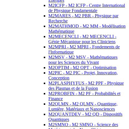
Energies
M2ICFP - M2 ICFP - Centre International
de Physique Fondamentale
M2MARES - M2 PBR - Physique par
Recherche
M2MATHMOD - M2 MM - Modélisation
Mathématique
M2MECENCLI - M2 MECENCLI -
Génie Mécanique pour les Cliniciens
M2MPRI - M2 MPRI - Fondements de
l'Informatique
M2MSV - M2 MSV - Mathématiques
pour les Sciences du Vivant
M2OPTIM - M2 OPT - Optimisation
M2PIC - M2 PIC - Projet, Innovation,
Conception
M2PLASPHYFUS - M2 PPF - Physique
des Plasmas et de la Fusion
M2PROBFIN - M2 PF - Probabilités et
Finance
M2QLMN - M2 QLMN - Quantique,
Lumière, Matériaux et Nanosciences
M2QUANTDEV - M2 QD - Dispositifs
Quantiques
M2SMNO - M2 SMNO - Science des