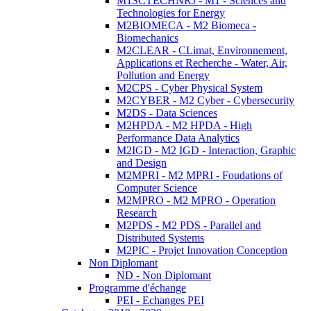
M1SCTECHNRJ - M1 - Sciences and
Technologies for Energy
M2BIOMECA - M2 Biomeca -
Biomechanics
M2CLEAR - CLimat, Environnement,
Applications et Recherche - Water, Air,
Pollution and Energy
M2CPS - Cyber Physical System
M2CYBER - M2 Cyber - Cybersecurity
M2DS - Data Sciences
M2HPDA - M2 HPDA - High
Performance Data Analytics
M2IGD - M2 IGD - Interaction, Graphic
and Design
M2MPRI - M2 MPRI - Foudations of
Computer Science
M2MPRO - M2 MPRO - Operation
Research
M2PDS - M2 PDS - Parallel and
Distributed Systems
M2PIC - Projet Innovation Conception
Non Diplomant
ND - Non Diplomant
Programme d'échange
PEI - Echanges PEI