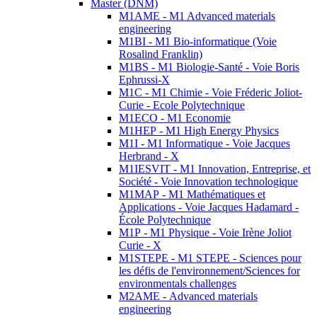
Master (DNM)
M1AME - M1 Advanced materials
engineering
M1BI - M1 Bio-informatique (Voie
Rosalind Franklin)
M1BS - M1 Biologie-Santé - Voie Boris
Ephrussi-X
M1C - M1 Chimie - Voie Fréderic Joliot-
Curie - Ecole Polytechnique
M1ECO - M1 Economie
M1HEP - M1 High Energy Physics
M1I - M1 Informatique - Voie Jacques
Herbrand - X
M1IESVIT - M1 Innovation, Entreprise, et
Société - Voie Innovation technologique
M1MAP - M1 Mathématiques et
Applications - Voie Jacques Hadamard -
École Polytechnique
M1P - M1 Physique - Voie Irène Joliot
Curie - X
M1STEPE - M1 STEPE - Sciences pour
les défis de l'environnement/Sciences for
environmentals challenges
M2AME - Advanced materials
engineering