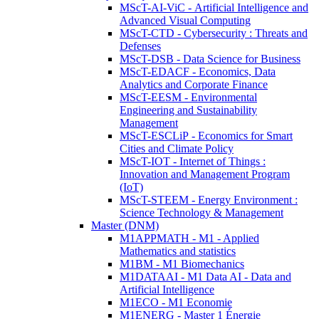
MScT-AI-ViC - Artificial Intelligence and
Advanced Visual Computing
MScT-CTD - Cybersecurity : Threats and
Defenses
MScT-DSB - Data Science for Business
MScT-EDACF - Economics, Data
Analytics and Corporate Finance
MScT-EESM - Environmental
Engineering and Sustainability
Management
MScT-ESCLiP - Economics for Smart
Cities and Climate Policy
MScT-IOT - Internet of Things :
Innovation and Management Program
(IoT)
MScT-STEEM - Energy Environment :
Science Technology & Management
Master (DNM)
M1APPMATH - M1 - Applied
Mathematics and statistics
M1BM - M1 Biomechanics
M1DATAAI - M1 Data AI - Data and
Artificial Intelligence
M1ECO - M1 Economie
M1ENERG - Master 1 Énergie