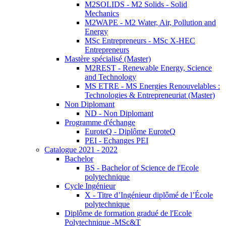
M2SOLIDS - M2 Solids - Solid
Mechanics
M2WAPE - M2 Water, Air, Pollution and
Energy
MSc Entrepreneurs - MSc X-HEC
Entrepreneurs
Mastère spécialisé (Master)
M2REST - Renewable Energy, Science
and Technology
MS ETRE - MS Energies Renouvelables :
Technologies & Entrepreneuriat (Master)
Non Diplomant
ND - Non Diplomant
Programme d'échange
EuroteQ - Diplôme EuroteQ
PEI - Echanges PEI
Catalogue 2021 - 2022
Bachelor
BS - Bachelor of Science de l'Ecole
polytechnique
Cycle Ingénieur
X - Titre d’Ingénieur diplômé de l’École
polytechnique
Diplôme de formation gradué de l'Ecole
Polytechnique -MSc&T