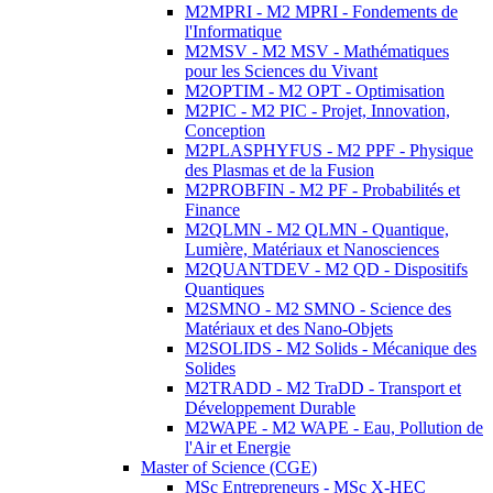
M2MPRI - M2 MPRI - Fondements de
l'Informatique
M2MSV - M2 MSV - Mathématiques
pour les Sciences du Vivant
M2OPTIM - M2 OPT - Optimisation
M2PIC - M2 PIC - Projet, Innovation,
Conception
M2PLASPHYFUS - M2 PPF - Physique
des Plasmas et de la Fusion
M2PROBFIN - M2 PF - Probabilités et
Finance
M2QLMN - M2 QLMN - Quantique,
Lumière, Matériaux et Nanosciences
M2QUANTDEV - M2 QD - Dispositifs
Quantiques
M2SMNO - M2 SMNO - Science des
Matériaux et des Nano-Objets
M2SOLIDS - M2 Solids - Mécanique des
Solides
M2TRADD - M2 TraDD - Transport et
Développement Durable
M2WAPE - M2 WAPE - Eau, Pollution de
l'Air et Energie
Master of Science (CGE)
MSc Entrepreneurs - MSc X-HEC