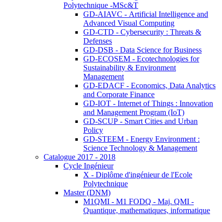
Polytechnique -MSc&T
GD-AIAVC - Artificial Intelligence and
Advanced Visual Computing
GD-CTD - Cybersecurity : Threats &
Defenses
GD-DSB - Data Science for Business
GD-ECOSEM - Ecotechnologies for
Sustainability & Environment
Management
GD-EDACF - Economics, Data Analytics
and Corporate Finance
GD-IOT - Internet of Things : Innovation
and Management Program (IoT)
GD-SCUP - Smart Cities and Urban
Policy
GD-STEEM - Energy Environment :
Science Technology & Management
Catalogue 2017 - 2018
Cycle Ingénieur
X - Diplôme d'ingénieur de l'Ecole
Polytechnique
Master (DNM)
M1QMI - M1 FODQ - Maj. QMI -
Quantique, mathematiques, informatique