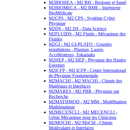
M2BIOHEA - M2 BH - Biologie et Santé
M2BIOMECA - M2 BME - Ingénierie
BioMédicale
M2CPS - M2 CPS - Système Cyber
Physique
M2DS - M2 DS - Data Science
M2FLUIDS - M2 Fluids - Mécanique des
Fluides
M2GI - M2 GI-PLATO - Grandes
installations - Plasmas, Lasers,
Accélérateurs, Tokamaks
M2HEP - M2 HEP - Physique des Hautes
Energies
M2ICFP - M2 ICFP - Centre International
de Physique Fondamentale
M2MACHI - M2 MACHI - Chimie des
Matériaux et Interfaces
M2MARES - M2 PBR - Physique par
Recherche
M2MATHMOD - M2 MM - Modélisation
Mathématique
M2MECENCLI - M2 MECENCLI -
Génie Mécanique pour les Cliniciens
M2MOCHI - M2 MoChI - Chimie
Moléculaire et Interfaces