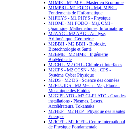
M1MIE - M1 MiE - Master en Economie
M1MPRI - M1 FODQ - Maj. MPRI -
Fondements de l'Informatique
M1PHYS - M1 PHYS - Physique
M1QMI - M1 FODQ - Maj. QMI -
Quantique, Mathematiques, Informatique
M2AAG - M2 AAG - Analyse,
Arithmétique, Géométrie
M2BBH - M2 BBH - Biologie,
Biotechnologie et Santé
M2BME - M2 BME - Ingénierie
BioMédicale
M2CHI - M2 CHI - Chimie et Interfaces
M2CPS - M2 CCSN - Maj. CPS -
Système Cyber Physique
M2DS - M2 DS - Science des données
M2FLUIDS - M2 Mech - Maj. Fluids -
Mecanique des Fluides
M2GIPLATO - M2 GI-PLATO - Grandes
installations - Plasmas, Lasers,
Accélérateurs, Tokamaks
M2HEP - M2 HEP - Physique des Hautes
Energies
M2ICFP - M2 ICFP - Centre International
de Physique Fondamentale