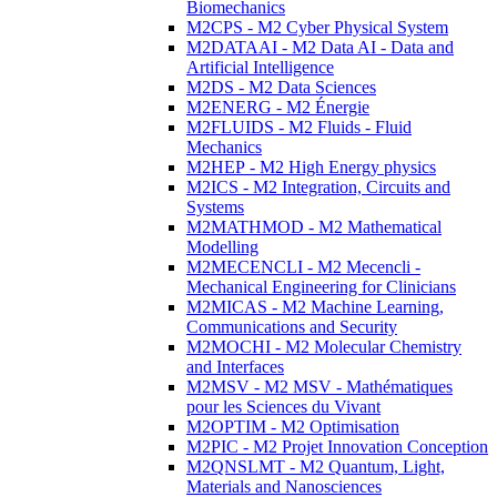
Biomechanics
M2CPS - M2 Cyber Physical System
M2DATAAI - M2 Data AI - Data and
Artificial Intelligence
M2DS - M2 Data Sciences
M2ENERG - M2 Énergie
M2FLUIDS - M2 Fluids - Fluid
Mechanics
M2HEP - M2 High Energy physics
M2ICS - M2 Integration, Circuits and
Systems
M2MATHMOD - M2 Mathematical
Modelling
M2MECENCLI - M2 Mecencli -
Mechanical Engineering for Clinicians
M2MICAS - M2 Machine Learning,
Communications and Security
M2MOCHI - M2 Molecular Chemistry
and Interfaces
M2MSV - M2 MSV - Mathématiques
pour les Sciences du Vivant
M2OPTIM - M2 Optimisation
M2PIC - M2 Projet Innovation Conception
M2QNSLMT - M2 Quantum, Light,
Materials and Nanosciences