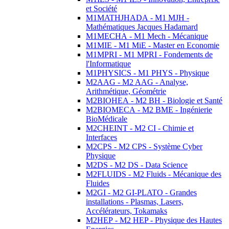
et Société
M1MATHJHADA - M1 MJH -
Mathématiques Jacques Hadamard
M1MECHA - M1 Mech - Mécanique
M1MIE - M1 MiE - Master en Economie
M1MPRI - M1 MPRI - Fondements de
l'Informatique
M1PHYSICS - M1 PHYS - Physique
M2AAG - M2 AAG - Analyse,
Arithmétique, Géométrie
M2BIOHEA - M2 BH - Biologie et Santé
M2BIOMECA - M2 BME - Ingénierie
BioMédicale
M2CHEINT - M2 CI - Chimie et
Interfaces
M2CPS - M2 CPS - Système Cyber
Physique
M2DS - M2 DS - Data Science
M2FLUIDS - M2 Fluids - Mécanique des
Fluides
M2GI - M2 GI-PLATO - Grandes
installations - Plasmas, Lasers,
Accélérateurs, Tokamaks
M2HEP - M2 HEP - Physique des Hautes