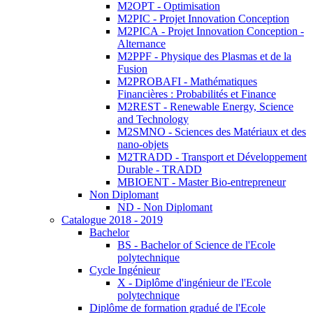
M2OPT - Optimisation
M2PIC - Projet Innovation Conception
M2PICA - Projet Innovation Conception -
Alternance
M2PPF - Physique des Plasmas et de la
Fusion
M2PROBAFI - Mathématiques
Financières : Probabilités et Finance
M2REST - Renewable Energy, Science
and Technology
M2SMNO - Sciences des Matériaux et des
nano-objets
M2TRADD - Transport et Développement
Durable - TRADD
MBIOENT - Master Bio-entrepreneur
Non Diplomant
ND - Non Diplomant
Catalogue 2018 - 2019
Bachelor
BS - Bachelor of Science de l'Ecole
polytechnique
Cycle Ingénieur
X - Diplôme d'ingénieur de l'Ecole
polytechnique
Diplôme de formation gradué de l'Ecole