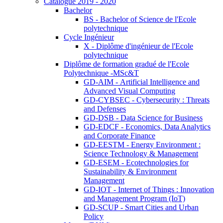
Catalogue 2019 - 2020
Bachelor
BS - Bachelor of Science de l'Ecole
polytechnique
Cycle Ingénieur
X - Diplôme d'ingénieur de l'Ecole
polytechnique
Diplôme de formation gradué de l'Ecole
Polytechnique -MSc&T
GD-AIM - Artificial Intelligence and
Advanced Visual Computing
GD-CYBSEC - Cybersecurity : Threats
and Defenses
GD-DSB - Data Science for Business
GD-EDCF - Economics, Data Analytics
and Corporate Finance
GD-EESTM - Energy Environment :
Science Technology & Management
GD-ESEM - Ecotechnologies for
Sustainability & Environment
Management
GD-IOT - Internet of Things : Innovation
and Management Program (IoT)
GD-SCUP - Smart Cities and Urban
Policy