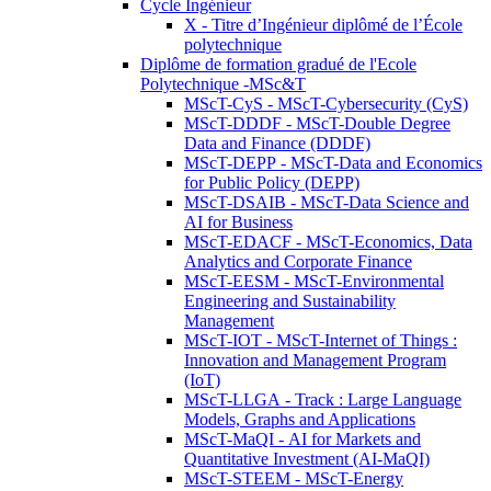
Cycle Ingénieur
X - Titre d’Ingénieur diplômé de l’École
polytechnique
Diplôme de formation gradué de l'Ecole
Polytechnique -MSc&T
MScT-CyS - MScT-Cybersecurity (CyS)
MScT-DDDF - MScT-Double Degree
Data and Finance (DDDF)
MScT-DEPP - MScT-Data and Economics
for Public Policy (DEPP)
MScT-DSAIB - MScT-Data Science and
AI for Business
MScT-EDACF - MScT-Economics, Data
Analytics and Corporate Finance
MScT-EESM - MScT-Environmental
Engineering and Sustainability
Management
MScT-IOT - MScT-Internet of Things :
Innovation and Management Program
(IoT)
MScT-LLGA - Track : Large Language
Models, Graphs and Applications
MScT-MaQI - AI for Markets and
Quantitative Investment (AI-MaQI)
MScT-STEEM - MScT-Energy