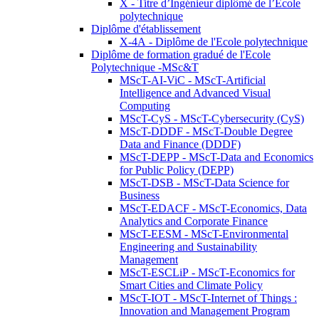
X - Titre d’Ingénieur diplômé de l’École
polytechnique
Diplôme d'établissement
X-4A - Diplôme de l'Ecole polytechnique
Diplôme de formation gradué de l'Ecole
Polytechnique -MSc&T
MScT-AI-ViC - MScT-Artificial
Intelligence and Advanced Visual
Computing
MScT-CyS - MScT-Cybersecurity (CyS)
MScT-DDDF - MScT-Double Degree
Data and Finance (DDDF)
MScT-DEPP - MScT-Data and Economics
for Public Policy (DEPP)
MScT-DSB - MScT-Data Science for
Business
MScT-EDACF - MScT-Economics, Data
Analytics and Corporate Finance
MScT-EESM - MScT-Environmental
Engineering and Sustainability
Management
MScT-ESCLiP - MScT-Economics for
Smart Cities and Climate Policy
MScT-IOT - MScT-Internet of Things :
Innovation and Management Program