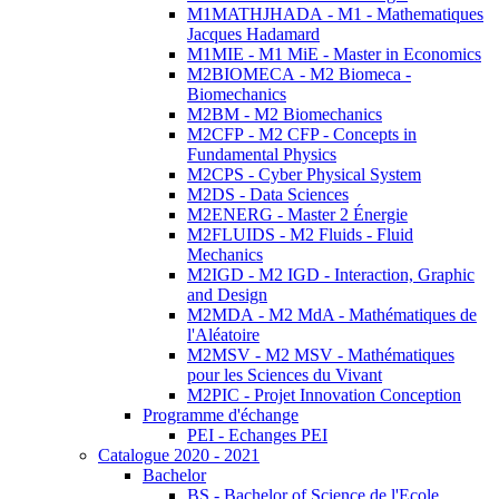
M1MATHJHADA - M1 - Mathematiques
Jacques Hadamard
M1MIE - M1 MiE - Master in Economics
M2BIOMECA - M2 Biomeca -
Biomechanics
M2BM - M2 Biomechanics
M2CFP - M2 CFP - Concepts in
Fundamental Physics
M2CPS - Cyber Physical System
M2DS - Data Sciences
M2ENERG - Master 2 Énergie
M2FLUIDS - M2 Fluids - Fluid
Mechanics
M2IGD - M2 IGD - Interaction, Graphic
and Design
M2MDA - M2 MdA - Mathématiques de
l'Aléatoire
M2MSV - M2 MSV - Mathématiques
pour les Sciences du Vivant
M2PIC - Projet Innovation Conception
Programme d'échange
PEI - Echanges PEI
Catalogue 2020 - 2021
Bachelor
BS - Bachelor of Science de l'Ecole