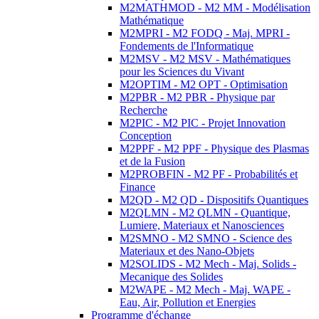
M2MATHMOD - M2 MM - Modélisation
Mathématique
M2MPRI - M2 FODQ - Maj. MPRI -
Fondements de l'Informatique
M2MSV - M2 MSV - Mathématiques
pour les Sciences du Vivant
M2OPTIM - M2 OPT - Optimisation
M2PBR - M2 PBR - Physique par
Recherche
M2PIC - M2 PIC - Projet Innovation
Conception
M2PPF - M2 PPF - Physique des Plasmas
et de la Fusion
M2PROBFIN - M2 PF - Probabilités et
Finance
M2QD - M2 QD - Dispositifs Quantiques
M2QLMN - M2 QLMN - Quantique,
Lumiere, Materiaux et Nanosciences
M2SMNO - M2 SMNO - Science des
Materiaux et des Nano-Objets
M2SOLIDS - M2 Mech - Maj. Solids -
Mecanique des Solides
M2WAPE - M2 Mech - Maj. WAPE -
Eau, Air, Pollution et Energies
Programme d'échange