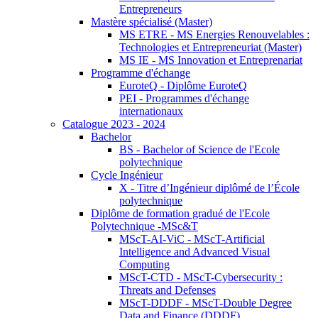
Entrepreneurs
Mastère spécialisé (Master)
MS ETRE - MS Energies Renouvelables :
Technologies et Entrepreneuriat (Master)
MS IE - MS Innovation et Entreprenariat
Programme d'échange
EuroteQ - Diplôme EuroteQ
PEI - Programmes d'échange
internationaux
Catalogue 2023 - 2024
Bachelor
BS - Bachelor of Science de l'Ecole
polytechnique
Cycle Ingénieur
X - Titre d’Ingénieur diplômé de l’École
polytechnique
Diplôme de formation gradué de l'Ecole
Polytechnique -MSc&T
MScT-AI-ViC - MScT-Artificial
Intelligence and Advanced Visual
Computing
MScT-CTD - MScT-Cybersecurity :
Threats and Defenses
MScT-DDDF - MScT-Double Degree
Data and Finance (DDDF)