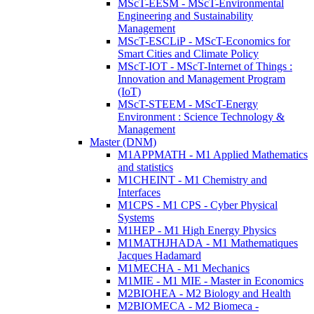
MScT-EESM - MScT-Environmental
Engineering and Sustainability
Management
MScT-ESCLiP - MScT-Economics for
Smart Cities and Climate Policy
MScT-IOT - MScT-Internet of Things :
Innovation and Management Program
(IoT)
MScT-STEEM - MScT-Energy
Environment : Science Technology &
Management
Master (DNM)
M1APPMATH - M1 Applied Mathematics
and statistics
M1CHEINT - M1 Chemistry and
Interfaces
M1CPS - M1 CPS - Cyber Physical
Systems
M1HEP - M1 High Energy Physics
M1MATHJHADA - M1 Mathematiques
Jacques Hadamard
M1MECHA - M1 Mechanics
M1MIE - M1 MIE - Master in Economics
M2BIOHEA - M2 Biology and Health
M2BIOMECA - M2 Biomeca -