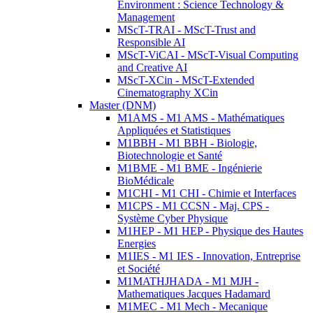
Environment : Science Technology &
Management
MScT-TRAI - MScT-Trust and
Responsible AI
MScT-ViCAI - MScT-Visual Computing
and Creative AI
MScT-XCin - MScT-Extended
Cinematography XCin
Master (DNM)
M1AMS - M1 AMS - Mathématiques
Appliquées et Statistiques
M1BBH - M1 BBH - Biologie,
Biotechnologie et Santé
M1BME - M1 BME - Ingénierie
BioMédicale
M1CHI - M1 CHI - Chimie et Interfaces
M1CPS - M1 CCSN - Maj. CPS -
Système Cyber Physique
M1HEP - M1 HEP - Physique des Hautes
Energies
M1IES - M1 IES - Innovation, Entreprise
et Société
M1MATHJHADA - M1 MJH -
Mathematiques Jacques Hadamard
M1MEC - M1 Mech - Mecanique