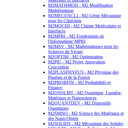
Matériaux et Interfaces
M2MATHMOD - M2 Modélisation
Mathématique
M2MECENCLI - M2 Génie Mécanique
pour les Cliniciens
M2MOCHI - M2 Chimie Moléculaire et
Interfaces
M2MPRI - M2 Fondements de
l'Informatique MPRI
M2MSV - M2 Mathématiques pour les
Sciences du Vivant
M2OPTIM - M2 Optimisation
M2PIC - M2 Projet, Innovation,
Conception
M2PLASPHYFUS - M2 Physique des
Plasmas et de la Fusion
M2PROBFIN - M2 Probabilités et
Finance
M2QNSLMT - M2 Quantique, Lumière,
Matériaux et Nanosciences
M2QUANTDEV - M2 Dispositifs
Quantiques
M2SMNO - M2 Science des Matériaux et
des Nano-Objets
M2SOLIDS - M2 Mécanique des Solides