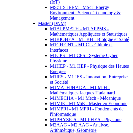
(IoT)
MScT-STEEM - MScT-Energy
Environment : Science Technology &
Management
Master (DNM)
M1APPMATH - M1 APPMS -
Mathématiques Appliquées et Statistiques
M1BIOHEA - M1 BH - Biologie et Santé
M1CHEINT - M1 CI - Chimie et
Interfaces
M1CPS - M1 CPS - Système Cyber
Physique
M1HEP - M1 HEP - Physique des Hautes
Energies
M1IES - M1 IES - Innovation, Entreprise
et Société
M1MATHJHADA - M1 MJH -
Mathématiques Jacques Hadamard
M1MECHA - M1 Mech - Mécanique
M1MIE - M1 MiE - Master en Economie
M1MPRI - M1 MPRI - Fondements de
l'Informatique
M1PHYSICS - M1 PHYS - Physique
M2AAG - M2 AAG - Analyse,
Arithmétique, Géométrie