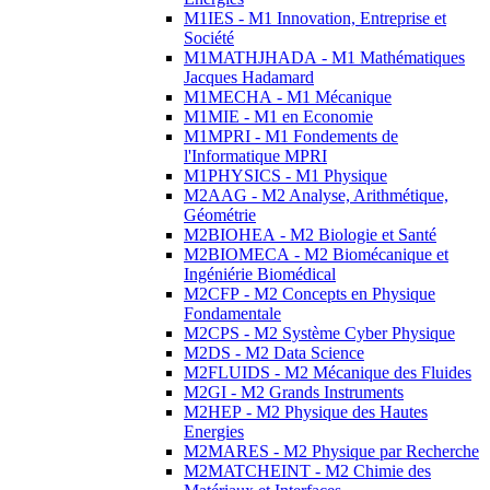
M1IES - M1 Innovation, Entreprise et
Société
M1MATHJHADA - M1 Mathématiques
Jacques Hadamard
M1MECHA - M1 Mécanique
M1MIE - M1 en Economie
M1MPRI - M1 Fondements de
l'Informatique MPRI
M1PHYSICS - M1 Physique
M2AAG - M2 Analyse, Arithmétique,
Géométrie
M2BIOHEA - M2 Biologie et Santé
M2BIOMECA - M2 Biomécanique et
Ingéniérie Biomédical
M2CFP - M2 Concepts en Physique
Fondamentale
M2CPS - M2 Système Cyber Physique
M2DS - M2 Data Science
M2FLUIDS - M2 Mécanique des Fluides
M2GI - M2 Grands Instruments
M2HEP - M2 Physique des Hautes
Energies
M2MARES - M2 Physique par Recherche
M2MATCHEINT - M2 Chimie des