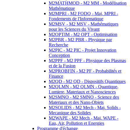
M2MATHMOD - M2 MM - Modélisation
Mathématique
M2MPRI - M2 FODQ - Maj. MPRI -
Fondements de l'Informatique
M2MSV - M2 MSV - Mathématiques
pour les Sciences du Vivant
M2OPTIM - M2 OPT - Optimisation
M2PBR - M2 PBR - Physique par
Recherche
M2PIC - M2 PIC - Projet Innovation
Conception
M2PPF - M2 PPF - Physique des Plasmas
et de la Fusion
M2PROBFIN - M2 PF - Probabilités et
Finance
M2QD - M2 QD - Dispositifs Quantiques
M2QLMN - M2 QLMN - Quantique,
Lumiere, Materiaux et Nanosciences
M2SMNO - M2 SMNO - Science des
Materiaux et des Nano-Objets
M2SOLIDS - M2 Mech - Maj. Solids -
Mecanique des Solides
M2WAPE - M2 Mech - Maj. WAPE -
Eau, Air, Pollution et Energies
Programme d'échange