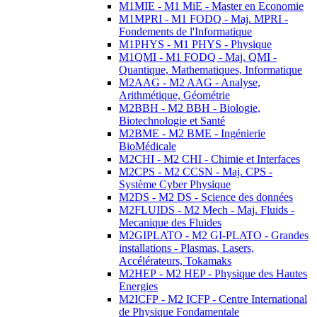
M1MIE - M1 MiE - Master en Economie
M1MPRI - M1 FODQ - Maj. MPRI -
Fondements de l'Informatique
M1PHYS - M1 PHYS - Physique
M1QMI - M1 FODQ - Maj. QMI -
Quantique, Mathematiques, Informatique
M2AAG - M2 AAG - Analyse,
Arithmétique, Géométrie
M2BBH - M2 BBH - Biologie,
Biotechnologie et Santé
M2BME - M2 BME - Ingénierie
BioMédicale
M2CHI - M2 CHI - Chimie et Interfaces
M2CPS - M2 CCSN - Maj. CPS -
Système Cyber Physique
M2DS - M2 DS - Science des données
M2FLUIDS - M2 Mech - Maj. Fluids -
Mecanique des Fluides
M2GIPLATO - M2 GI-PLATO - Grandes
installations - Plasmas, Lasers,
Accélérateurs, Tokamaks
M2HEP - M2 HEP - Physique des Hautes
Energies
M2ICFP - M2 ICFP - Centre International
de Physique Fondamentale