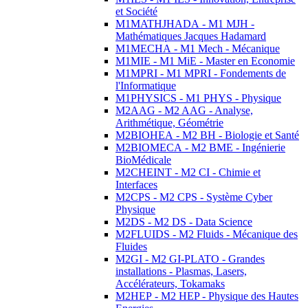
et Société
M1MATHJHADA - M1 MJH -
Mathématiques Jacques Hadamard
M1MECHA - M1 Mech - Mécanique
M1MIE - M1 MiE - Master en Economie
M1MPRI - M1 MPRI - Fondements de
l'Informatique
M1PHYSICS - M1 PHYS - Physique
M2AAG - M2 AAG - Analyse,
Arithmétique, Géométrie
M2BIOHEA - M2 BH - Biologie et Santé
M2BIOMECA - M2 BME - Ingénierie
BioMédicale
M2CHEINT - M2 CI - Chimie et
Interfaces
M2CPS - M2 CPS - Système Cyber
Physique
M2DS - M2 DS - Data Science
M2FLUIDS - M2 Fluids - Mécanique des
Fluides
M2GI - M2 GI-PLATO - Grandes
installations - Plasmas, Lasers,
Accélérateurs, Tokamaks
M2HEP - M2 HEP - Physique des Hautes