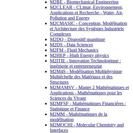
M2BE - Biomechanical Engineering
M2CLEAR - CLimat, Environnement,
Applications et Recherche - Water, Air,
Pollution and Energy
M2CMASIC - Conception, Modélisation
et Architecture des Systèmes Industriels
Complexes
M2DQ - Dispositif quantique
M2DS - Data Sciences
M2FM - Fluid Mechanics
M2HEP - High Energy physics
M2ITIE - Innovation Technologique :
ingénierie et entrepreneuriat
M2M4S - Modélisation Multiphysique
Multiéchelle des Matériaux et des
Structures
M2MAMSV - Master 2 Mathématiques et
Applications - Mathématiques pour les
Sciences du Vivant
M2MFSF - Mathématiques Financières :
Statistique et Finance
M2MM - Mathématiques de la
modélisation
M2MOCHI - Molecular Chemistry and
Interfaces