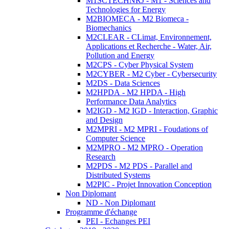
M1SCTECHNRJ - M1 - Sciences and
Technologies for Energy
M2BIOMECA - M2 Biomeca -
Biomechanics
M2CLEAR - CLimat, Environnement,
Applications et Recherche - Water, Air,
Pollution and Energy
M2CPS - Cyber Physical System
M2CYBER - M2 Cyber - Cybersecurity
M2DS - Data Sciences
M2HPDA - M2 HPDA - High
Performance Data Analytics
M2IGD - M2 IGD - Interaction, Graphic
and Design
M2MPRI - M2 MPRI - Foudations of
Computer Science
M2MPRO - M2 MPRO - Operation
Research
M2PDS - M2 PDS - Parallel and
Distributed Systems
M2PIC - Projet Innovation Conception
Non Diplomant
ND - Non Diplomant
Programme d'échange
PEI - Echanges PEI