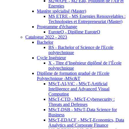
M2WAPE - M2 Eau, Pollution de l'Air et
Energies
Mastère spécialisé (Master)
MS ETRE - MS Energies Renouvelables :
Technologies et Entrepreneuriat (Master)
Programme d'échange
EuroteQ - Diplôme EuroteQ
Catalogue 2022 - 2023
Bachelor
BS - Bachelor of Science de l'Ecole
polytechnique
Cycle Ingénieur
X - Titre d’Ingénieur diplômé de l’École
polytechnique
Diplôme de formation gradué de l'Ecole
Polytechnique -MSc&T
MScT-AI-ViC - MScT-Artificial
Intelligence and Advanced Visual
Computing
MScT-CTD - MScT-Cybersecurity :
Threats and Defenses
MScT-DSB - MScT-Data Science for
Business
MScT-EDACF - MScT-Economics, Data
Analytics and Corporate Finance