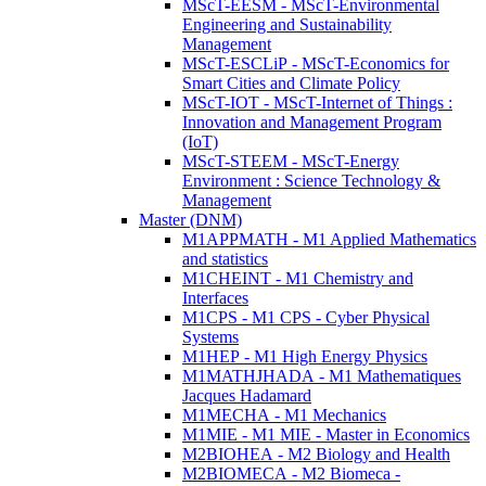
MScT-EESM - MScT-Environmental
Engineering and Sustainability
Management
MScT-ESCLiP - MScT-Economics for
Smart Cities and Climate Policy
MScT-IOT - MScT-Internet of Things :
Innovation and Management Program
(IoT)
MScT-STEEM - MScT-Energy
Environment : Science Technology &
Management
Master (DNM)
M1APPMATH - M1 Applied Mathematics
and statistics
M1CHEINT - M1 Chemistry and
Interfaces
M1CPS - M1 CPS - Cyber Physical
Systems
M1HEP - M1 High Energy Physics
M1MATHJHADA - M1 Mathematiques
Jacques Hadamard
M1MECHA - M1 Mechanics
M1MIE - M1 MIE - Master in Economics
M2BIOHEA - M2 Biology and Health
M2BIOMECA - M2 Biomeca -