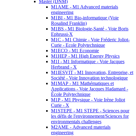
Master (DNM)
M1AME - M1 Advanced materials
engineering
M1BI - M1 Bio-informatique (Voie
Rosalind Franklin)
M1BS - M1 Biologie-Santé - Voie Boris
Ephrussi-X
M1C - M1 Chimie - Voie Fréderic Joliot-
Curie - Ecole Polytechnique
M1ECO - M1 Economie
M1HEP - M1 High Energy Physics
M1I - M1 Informatique - Voie Jacques
Herbrand - X
M1IESVIT - M1 Innovation, Entreprise, et
Société - Voie Innovation technologique
M1MAP - M1 Mathématiques et
Applications - Voie Jacques Hadamard -
École Polytechnique
M1P - M1 Physique - Voie Irène Joliot
Curie - X
M1STEPE - M1 STEPE - Sciences pour
les défis de l'environnement/Sciences for
environmentals challenges
M2AME - Advanced materials
engineering