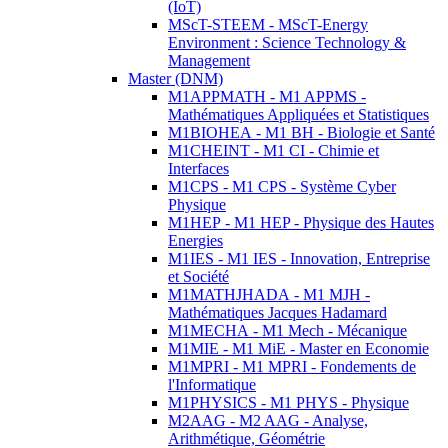
(IoT)
MScT-STEEM - MScT-Energy
Environment : Science Technology &
Management
Master (DNM)
M1APPMATH - M1 APPMS -
Mathématiques Appliquées et Statistiques
M1BIOHEA - M1 BH - Biologie et Santé
M1CHEINT - M1 CI - Chimie et
Interfaces
M1CPS - M1 CPS - Système Cyber
Physique
M1HEP - M1 HEP - Physique des Hautes
Energies
M1IES - M1 IES - Innovation, Entreprise
et Société
M1MATHJHADA - M1 MJH -
Mathématiques Jacques Hadamard
M1MECHA - M1 Mech - Mécanique
M1MIE - M1 MiE - Master en Economie
M1MPRI - M1 MPRI - Fondements de
l'Informatique
M1PHYSICS - M1 PHYS - Physique
M2AAG - M2 AAG - Analyse,
Arithmétique, Géométrie