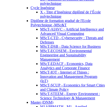
polytechnique
Cycle Ingénieur
X - Titre d’Ingénieur diplômé de l’École
polytechnique
Diplôme de formation gradué de l'Ecole
Polytechnique -MSc&T
MScT-AIAVC - Artificial Intelligence and
Advanced Visual Computing
MScT-CTD - Cybersecurity : Threats and
Defenses
MScT-DSB - Data Science for Business
MScT-ECOSEM - Environmental
Engineering and Sustainability
Management
MScT-EDACF - Economics, Data
Analytics and Corporate Finance
MScT-IOT - Internet of Things :
Innovation and Management Program
(IoT)
MScT-SCUP - Economics for Smart Cities
and Climate Policy
MScT-STEEM - Energy Environment :
Science Technology & Management
Master (DNM)
M1APPMATH - M1 - Applied