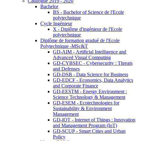
Catalogue 2019 - 2020
Bachelor
BS - Bachelor of Science de l'Ecole
polytechnique
Cycle Ingénieur
X - Diplôme d'ingénieur de l'Ecole
polytechnique
Diplôme de formation gradué de l'Ecole
Polytechnique -MSc&T
GD-AIM - Artificial Intelligence and
Advanced Visual Computing
GD-CYBSEC - Cybersecurity : Threats
and Defenses
GD-DSB - Data Science for Business
GD-EDCF - Economics, Data Analytics
and Corporate Finance
GD-EESTM - Energy Environment :
Science Technology & Management
GD-ESEM - Ecotechnologies for
Sustainability & Environment
Management
GD-IOT - Internet of Things : Innovation
and Management Program (IoT)
GD-SCUP - Smart Cities and Urban
Policy