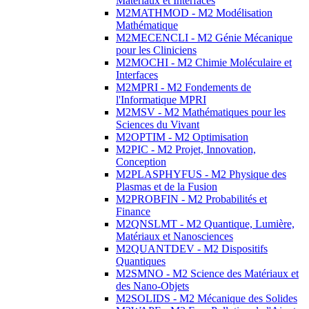
Matériaux et Interfaces
M2MATHMOD - M2 Modélisation
Mathématique
M2MECENCLI - M2 Génie Mécanique
pour les Cliniciens
M2MOCHI - M2 Chimie Moléculaire et
Interfaces
M2MPRI - M2 Fondements de
l'Informatique MPRI
M2MSV - M2 Mathématiques pour les
Sciences du Vivant
M2OPTIM - M2 Optimisation
M2PIC - M2 Projet, Innovation,
Conception
M2PLASPHYFUS - M2 Physique des
Plasmas et de la Fusion
M2PROBFIN - M2 Probabilités et
Finance
M2QNSLMT - M2 Quantique, Lumière,
Matériaux et Nanosciences
M2QUANTDEV - M2 Dispositifs
Quantiques
M2SMNO - M2 Science des Matériaux et
des Nano-Objets
M2SOLIDS - M2 Mécanique des Solides