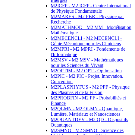
Energies
M2ICFP - M2 ICFP - Centre International
de Physique Fondamentale
M2MARES - M2 PBR - Physique par
Recherche
M2MATHMOD - M2 MM - Modélisation
Mathématique
M2MECENCLI - M2 MECENCLI -
Génie Mécanique pour les Cliniciens
M2MPRI - M2 MPRI - Fondements de
l'Informatique
M2MSV - M2 MSV - Mathématiques
pour les Sciences du Vivant
M2OPTIM - M2 OPT - Optimisation
M2PIC - M2 PIC - Projet, Innovation,
Conception
M2PLASPHYFUS - M2 PPF - Physique
des Plasmas et de la Fusion
M2PROBFIN - M2 PF - Probabilités et
Finance
M2QLMN - M2 QLMN - Quantique,
Lumière, Matériaux et Nanosciences
M2QUANTDEV - M2 QD - Dispositifs
Quantiques
M2SMNO - M2 SMNO - Science des