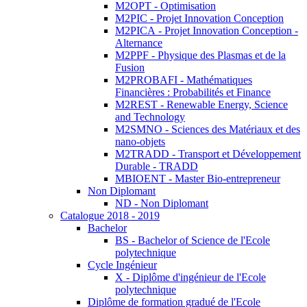
M2OPT - Optimisation
M2PIC - Projet Innovation Conception
M2PICA - Projet Innovation Conception -
Alternance
M2PPF - Physique des Plasmas et de la
Fusion
M2PROBAFI - Mathématiques
Financières : Probabilités et Finance
M2REST - Renewable Energy, Science
and Technology
M2SMNO - Sciences des Matériaux et des
nano-objets
M2TRADD - Transport et Développement
Durable - TRADD
MBIOENT - Master Bio-entrepreneur
Non Diplomant
ND - Non Diplomant
Catalogue 2018 - 2019
Bachelor
BS - Bachelor of Science de l'Ecole
polytechnique
Cycle Ingénieur
X - Diplôme d'ingénieur de l'Ecole
polytechnique
Diplôme de formation gradué de l'Ecole