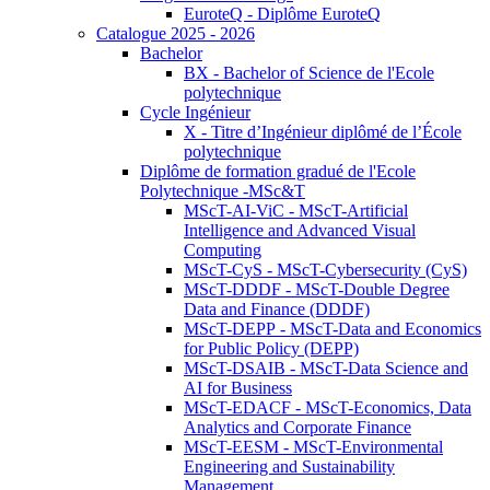
EuroteQ - Diplôme EuroteQ
Catalogue 2025 - 2026
Bachelor
BX - Bachelor of Science de l'Ecole
polytechnique
Cycle Ingénieur
X - Titre d’Ingénieur diplômé de l’École
polytechnique
Diplôme de formation gradué de l'Ecole
Polytechnique -MSc&T
MScT-AI-ViC - MScT-Artificial
Intelligence and Advanced Visual
Computing
MScT-CyS - MScT-Cybersecurity (CyS)
MScT-DDDF - MScT-Double Degree
Data and Finance (DDDF)
MScT-DEPP - MScT-Data and Economics
for Public Policy (DEPP)
MScT-DSAIB - MScT-Data Science and
AI for Business
MScT-EDACF - MScT-Economics, Data
Analytics and Corporate Finance
MScT-EESM - MScT-Environmental
Engineering and Sustainability
Management