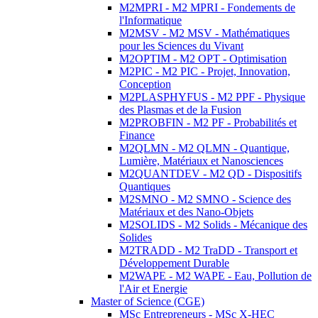
M2MPRI - M2 MPRI - Fondements de
l'Informatique
M2MSV - M2 MSV - Mathématiques
pour les Sciences du Vivant
M2OPTIM - M2 OPT - Optimisation
M2PIC - M2 PIC - Projet, Innovation,
Conception
M2PLASPHYFUS - M2 PPF - Physique
des Plasmas et de la Fusion
M2PROBFIN - M2 PF - Probabilités et
Finance
M2QLMN - M2 QLMN - Quantique,
Lumière, Matériaux et Nanosciences
M2QUANTDEV - M2 QD - Dispositifs
Quantiques
M2SMNO - M2 SMNO - Science des
Matériaux et des Nano-Objets
M2SOLIDS - M2 Solids - Mécanique des
Solides
M2TRADD - M2 TraDD - Transport et
Développement Durable
M2WAPE - M2 WAPE - Eau, Pollution de
l'Air et Energie
Master of Science (CGE)
MSc Entrepreneurs - MSc X-HEC