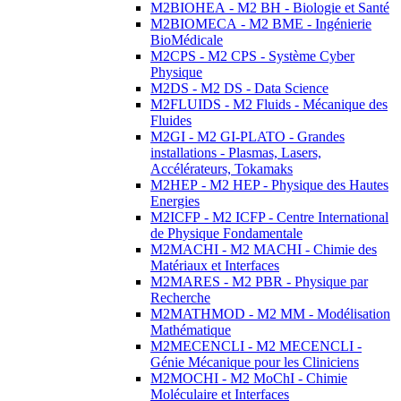
M2BIOHEA - M2 BH - Biologie et Santé
M2BIOMECA - M2 BME - Ingénierie
BioMédicale
M2CPS - M2 CPS - Système Cyber
Physique
M2DS - M2 DS - Data Science
M2FLUIDS - M2 Fluids - Mécanique des
Fluides
M2GI - M2 GI-PLATO - Grandes
installations - Plasmas, Lasers,
Accélérateurs, Tokamaks
M2HEP - M2 HEP - Physique des Hautes
Energies
M2ICFP - M2 ICFP - Centre International
de Physique Fondamentale
M2MACHI - M2 MACHI - Chimie des
Matériaux et Interfaces
M2MARES - M2 PBR - Physique par
Recherche
M2MATHMOD - M2 MM - Modélisation
Mathématique
M2MECENCLI - M2 MECENCLI -
Génie Mécanique pour les Cliniciens
M2MOCHI - M2 MoChI - Chimie
Moléculaire et Interfaces