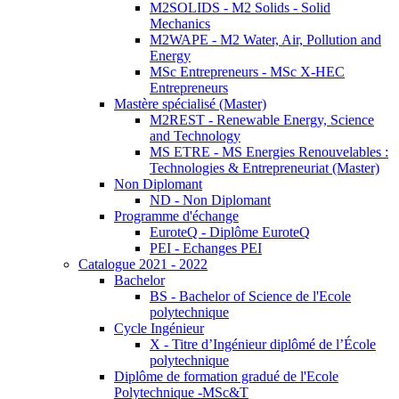
M2SOLIDS - M2 Solids - Solid
Mechanics
M2WAPE - M2 Water, Air, Pollution and
Energy
MSc Entrepreneurs - MSc X-HEC
Entrepreneurs
Mastère spécialisé (Master)
M2REST - Renewable Energy, Science
and Technology
MS ETRE - MS Energies Renouvelables :
Technologies & Entrepreneuriat (Master)
Non Diplomant
ND - Non Diplomant
Programme d'échange
EuroteQ - Diplôme EuroteQ
PEI - Echanges PEI
Catalogue 2021 - 2022
Bachelor
BS - Bachelor of Science de l'Ecole
polytechnique
Cycle Ingénieur
X - Titre d’Ingénieur diplômé de l’École
polytechnique
Diplôme de formation gradué de l'Ecole
Polytechnique -MSc&T