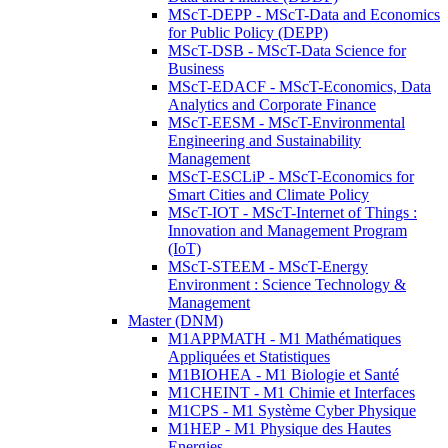
MScT-DEPP - MScT-Data and Economics
for Public Policy (DEPP)
MScT-DSB - MScT-Data Science for
Business
MScT-EDACF - MScT-Economics, Data
Analytics and Corporate Finance
MScT-EESM - MScT-Environmental
Engineering and Sustainability
Management
MScT-ESCLiP - MScT-Economics for
Smart Cities and Climate Policy
MScT-IOT - MScT-Internet of Things :
Innovation and Management Program
(IoT)
MScT-STEEM - MScT-Energy
Environment : Science Technology &
Management
Master (DNM)
M1APPMATH - M1 Mathématiques
Appliquées et Statistiques
M1BIOHEA - M1 Biologie et Santé
M1CHEINT - M1 Chimie et Interfaces
M1CPS - M1 Système Cyber Physique
M1HEP - M1 Physique des Hautes
Energies