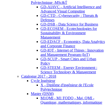
Polytechnique -MSc&T
GD-AIAVC - Artificial Intelligence and
Advanced Visual Computing
GD-CTD - Cybersecurity : Threats &
Defenses
GD-DSB - Data Science for Business
GD-ECOSEM - Ecotechnologies for
Sustainability & Environment
Management
GD-EDACF - Economics, Data Analytics
and Corporate Finance
GD-IOT - Internet of Things : Innovation
and Management Program (IoT)
GD-SCUP - Smart Cities and Urban
Policy
GD-STEEM - Energy Environment :
Science Technology & Management
Catalogue 2017 - 2018
Cycle Ingénieur
X - Diplôme d'ingénieur de l'Ecole
Polytechnique
Master (DNM)
M1QMI - M1 FODQ - Maj. QMI -
Quantique, mathematiques, informatique