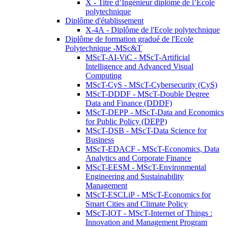
X - Titre d’Ingénieur diplômé de l’École
polytechnique
Diplôme d'établissement
X-4A - Diplôme de l'Ecole polytechnique
Diplôme de formation gradué de l'Ecole
Polytechnique -MSc&T
MScT-AI-ViC - MScT-Artificial
Intelligence and Advanced Visual
Computing
MScT-CyS - MScT-Cybersecurity (CyS)
MScT-DDDF - MScT-Double Degree
Data and Finance (DDDF)
MScT-DEPP - MScT-Data and Economics
for Public Policy (DEPP)
MScT-DSB - MScT-Data Science for
Business
MScT-EDACF - MScT-Economics, Data
Analytics and Corporate Finance
MScT-EESM - MScT-Environmental
Engineering and Sustainability
Management
MScT-ESCLiP - MScT-Economics for
Smart Cities and Climate Policy
MScT-IOT - MScT-Internet of Things :
Innovation and Management Program