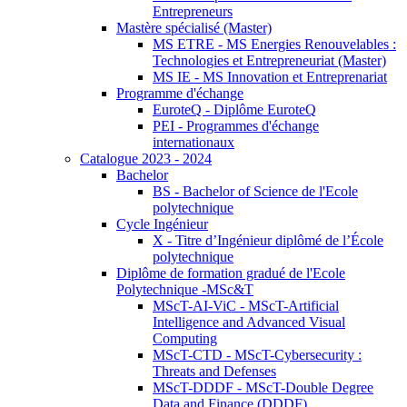
Entrepreneurs
Mastère spécialisé (Master)
MS ETRE - MS Energies Renouvelables :
Technologies et Entrepreneuriat (Master)
MS IE - MS Innovation et Entreprenariat
Programme d'échange
EuroteQ - Diplôme EuroteQ
PEI - Programmes d'échange
internationaux
Catalogue 2023 - 2024
Bachelor
BS - Bachelor of Science de l'Ecole
polytechnique
Cycle Ingénieur
X - Titre d’Ingénieur diplômé de l’École
polytechnique
Diplôme de formation gradué de l'Ecole
Polytechnique -MSc&T
MScT-AI-ViC - MScT-Artificial
Intelligence and Advanced Visual
Computing
MScT-CTD - MScT-Cybersecurity :
Threats and Defenses
MScT-DDDF - MScT-Double Degree
Data and Finance (DDDF)