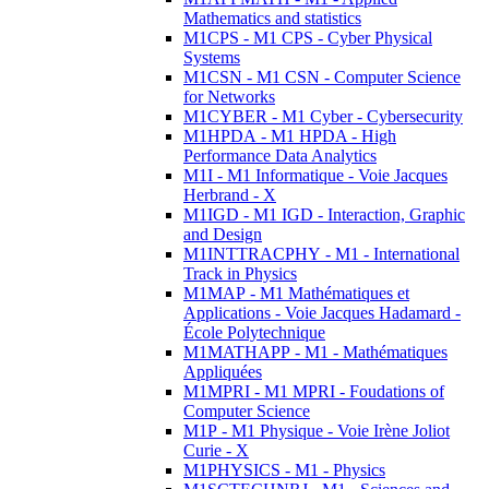
Mathematics and statistics
M1CPS - M1 CPS - Cyber Physical
Systems
M1CSN - M1 CSN - Computer Science
for Networks
M1CYBER - M1 Cyber - Cybersecurity
M1HPDA - M1 HPDA - High
Performance Data Analytics
M1I - M1 Informatique - Voie Jacques
Herbrand - X
M1IGD - M1 IGD - Interaction, Graphic
and Design
M1INTTRACPHY - M1 - International
Track in Physics
M1MAP - M1 Mathématiques et
Applications - Voie Jacques Hadamard -
École Polytechnique
M1MATHAPP - M1 - Mathématiques
Appliquées
M1MPRI - M1 MPRI - Foudations of
Computer Science
M1P - M1 Physique - Voie Irène Joliot
Curie - X
M1PHYSICS - M1 - Physics