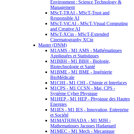
Environment : Science Technology &
Management
MScT-TRAI - MScT-Trust and
Responsible AI
MScT-ViCAI - MScT-Visual Computing
and Creative AI
MScT-XCin - MScT-Extended
Cinematography XCin
Master (DNM)
M1AMS - M1 AMS - Mathématiques
Appliquées et Statistiques
M1BBH - M1 BBH - Biologie,
Biotechnologie et Santé
M1BME - M1 BME - Ingénierie
BioMédicale
M1CHI - M1 CHI - Chimie et Interfaces
M1CPS - M1 CCSN - Maj. CPS -
Système Cyber Physique
M1HEP - M1 HEP - Physique des Hautes
Energies
M1IES - M1 IES - Innovation, Entreprise
et Société
M1MATHJHADA - M1 MJH -
Mathematiques Jacques Hadamard
M1MEC - M1 Mech - Mecanique