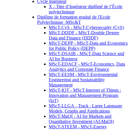
Cycle Ingénieur
X - Titre d’Ingénieur diplômé de l’École
polytechnique
Diplôme de formation gradué de l'Ecole
Polytechnique -MSc&T
MScT-CyS - MScT-Cybersecurity (CyS)
MScT-DDDF - MScT-Double Degree
Data and Finance (DDDF)
MScT-DEPP - MScT-Data and Economics
for Public Policy (DEPP)
MScT-DSAIB - MScT-Data Science and
AI for Business
MScT-EDACF - MScT-Economics, Data
Analytics and Corporate Finance
MScT-EESM - MScT-Environmental
Engineering and Sustainability
Management
MScT-IOT - MScT-Internet of Things :
Innovation and Management Program
(IoT)
MScT-LLGA - Track : Large Language
Models, Graphs and Applications
MScT-MaQI - AI for Markets and
Quantitative Investment (AI-MaQI)
MScT-STEEM - MScT-Energy