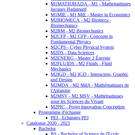
M1MATHJHADA - M1 - Mathematiques
Jacques Hadamard
M1MIE - M1 MiE - Master in Economics
M2BIOMECA - M2 Biomeca -
Biomechanics
M2BM - M2 Biomechanics
M2CFP - M2 CFP - Concepts in
Fundamental Physics
M2CPS - Cyber Physical System
M2DS - Data Sciences
M2ENERG - Master 2 Énergie
M2FLUIDS - M2 Fluids - Fluid
Mechanics
M2IGD - M2 IGD - Interaction, Graphic
and Design
M2MDA - M2 MdA - Mathématiques de
l'Aléatoire
M2MSV - M2 MSV - Mathématiques
pour les Sciences du Vivant
M2PIC - Projet Innovation Conception
Programme d'échange
PEI - Echanges PEI
Catalogue 2020 - 2021
Bachelor
BS - Bachelor of Science de l'Ecole