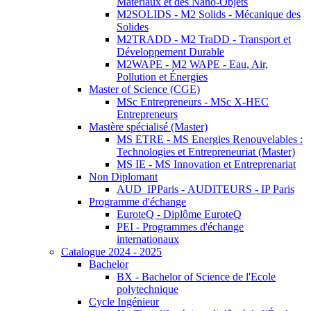
Matériaux et des Nano-Objets
M2SOLIDS - M2 Solids - Mécanique des
Solides
M2TRADD - M2 TraDD - Transport et
Développement Durable
M2WAPE - M2 WAPE - Eau, Air,
Pollution et Énergies
Master of Science (CGE)
MSc Entrepreneurs - MSc X-HEC
Entrepreneurs
Mastère spécialisé (Master)
MS ETRE - MS Energies Renouvelables :
Technologies et Entrepreneuriat (Master)
MS IE - MS Innovation et Entreprenariat
Non Diplomant
AUD_IPParis - AUDITEURS - IP Paris
Programme d'échange
EuroteQ - Diplôme EuroteQ
PEI - Programmes d'échange
internationaux
Catalogue 2024 - 2025
Bachelor
BX - Bachelor of Science de l'Ecole
polytechnique
Cycle Ingénieur