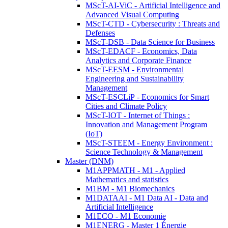
MScT-AI-ViC - Artificial Intelligence and
Advanced Visual Computing
MScT-CTD - Cybersecurity : Threats and
Defenses
MScT-DSB - Data Science for Business
MScT-EDACF - Economics, Data
Analytics and Corporate Finance
MScT-EESM - Environmental
Engineering and Sustainability
Management
MScT-ESCLiP - Economics for Smart
Cities and Climate Policy
MScT-IOT - Internet of Things :
Innovation and Management Program
(IoT)
MScT-STEEM - Energy Environment :
Science Technology & Management
Master (DNM)
M1APPMATH - M1 - Applied
Mathematics and statistics
M1BM - M1 Biomechanics
M1DATAAI - M1 Data AI - Data and
Artificial Intelligence
M1ECO - M1 Economie
M1ENERG - Master 1 Énergie