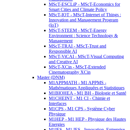
MScT-ESCLiP - MScT-Economics for
Smart Cities and Climate Policy
MScT-IOT - MScT-Internet of Things :
Innovation and Management Program
(IoT)
MScT-STEEM - MScT-Energy
Environment : Science Technology &
Management
MScT-TRAI - MScT-Trust and
Responsible AI
MScT-ViCAI - MScT-Visual Computing
and Creative AI
MScT-XCin - MScT-Extended
Cinematography XCin
Master (DNM)
M1APPMATH - M1 APPMS -
Mathématiques Appliquées et Statistiques
M1BIOHEA - M1 BH - Biologie et Santé
M1CHEINT - M1 CI - Chimie et
Interfaces
M1CPS - M1 CPS - Système Cyber
Physique
M1HEP - M1 HEP - Physique des Hautes
Energies
M1IES - M1 IES - Innovation, Entreprise