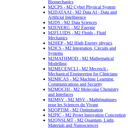
Biomechanics
M2CPS - M2 Cyber Physical System
M2DATAAI - M2 Data AI - Data and
Artificial Intelligence
M2DS - M2 Data Sciences
M2ENERG - M2 Énergie
M2FLUIDS - M2 Fluids - Fluid
Mechanics
M2HEP - M2 High Energy physics
M2ICS - M2 Integration, Circuits and
Systems
M2MATHMOD - M2 Mathematical
Modelling
M2MECENCLI - M2 Mecencli -
Mechanical Engineering for Clinicians
M2MICAS - M2 Machine Learning,
Communications and Security
M2MOCHI - M2 Molecular Chemistry
and Interfaces
M2MSV - M2 MSV - Mathématiques
pour les Sciences du Vivant
M2OPTIM - M2 Optimisation
M2PIC - M2 Projet Innovation Conception
M2QNSLMT - M2 Quantum, Light,
Materials and Nanosciences