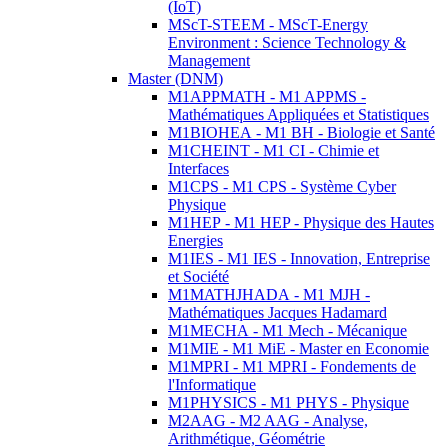
(IoT)
MScT-STEEM - MScT-Energy
Environment : Science Technology &
Management
Master (DNM)
M1APPMATH - M1 APPMS -
Mathématiques Appliquées et Statistiques
M1BIOHEA - M1 BH - Biologie et Santé
M1CHEINT - M1 CI - Chimie et
Interfaces
M1CPS - M1 CPS - Système Cyber
Physique
M1HEP - M1 HEP - Physique des Hautes
Energies
M1IES - M1 IES - Innovation, Entreprise
et Société
M1MATHJHADA - M1 MJH -
Mathématiques Jacques Hadamard
M1MECHA - M1 Mech - Mécanique
M1MIE - M1 MiE - Master en Economie
M1MPRI - M1 MPRI - Fondements de
l'Informatique
M1PHYSICS - M1 PHYS - Physique
M2AAG - M2 AAG - Analyse,
Arithmétique, Géométrie