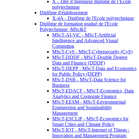
X - Titre d’Ingénieur diplômé de l’École
polytechnique
Diplôme d'établissement
X-4A - Diplôme de l'Ecole polytechnique
Diplôme de formation gradué de l'Ecole
Polytechnique -MSc&T
MScT-AI-ViC - MScT-Artificial
Intelligence and Advanced Visual
Computing
MScT-CyS - MScT-Cybersecurity (CyS)
MScT-DDDF - MScT-Double Degree
Data and Finance (DDDF)
MScT-DEPP - MScT-Data and Economics
for Public Policy (DEPP)
MScT-DSB - MScT-Data Science for
Business
MScT-EDACF - MScT-Economics, Data
Analytics and Corporate Finance
MScT-EESM - MScT-Environmental
Engineering and Sustainability
Management
MScT-ESCLiP - MScT-Economics for
Smart Cities and Climate Policy
MScT-IOT - MScT-Internet of Things :
Innovation and Management Program