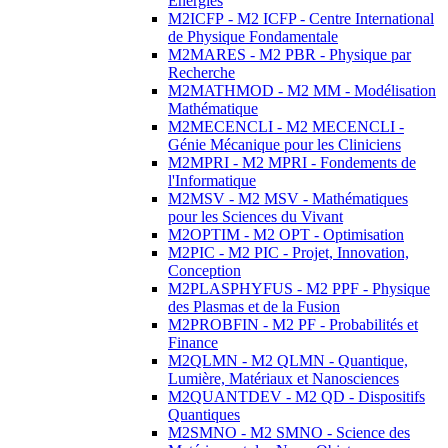
Energies
M2ICFP - M2 ICFP - Centre International
de Physique Fondamentale
M2MARES - M2 PBR - Physique par
Recherche
M2MATHMOD - M2 MM - Modélisation
Mathématique
M2MECENCLI - M2 MECENCLI -
Génie Mécanique pour les Cliniciens
M2MPRI - M2 MPRI - Fondements de
l'Informatique
M2MSV - M2 MSV - Mathématiques
pour les Sciences du Vivant
M2OPTIM - M2 OPT - Optimisation
M2PIC - M2 PIC - Projet, Innovation,
Conception
M2PLASPHYFUS - M2 PPF - Physique
des Plasmas et de la Fusion
M2PROBFIN - M2 PF - Probabilités et
Finance
M2QLMN - M2 QLMN - Quantique,
Lumière, Matériaux et Nanosciences
M2QUANTDEV - M2 QD - Dispositifs
Quantiques
M2SMNO - M2 SMNO - Science des