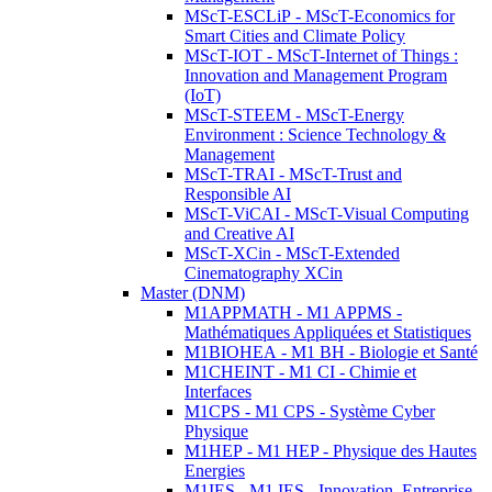
MScT-ESCLiP - MScT-Economics for
Smart Cities and Climate Policy
MScT-IOT - MScT-Internet of Things :
Innovation and Management Program
(IoT)
MScT-STEEM - MScT-Energy
Environment : Science Technology &
Management
MScT-TRAI - MScT-Trust and
Responsible AI
MScT-ViCAI - MScT-Visual Computing
and Creative AI
MScT-XCin - MScT-Extended
Cinematography XCin
Master (DNM)
M1APPMATH - M1 APPMS -
Mathématiques Appliquées et Statistiques
M1BIOHEA - M1 BH - Biologie et Santé
M1CHEINT - M1 CI - Chimie et
Interfaces
M1CPS - M1 CPS - Système Cyber
Physique
M1HEP - M1 HEP - Physique des Hautes
Energies
M1IES - M1 IES - Innovation, Entreprise