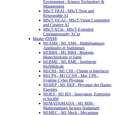
Environment : Science Technology &
Management
MScT-TRAI - MScT-Trust and
Responsible AI
MScT-ViCAI - MScT-Visual Computing
and Creative AI
MScT-XCin - MScT-Extended
Cinematography XCin
Master (DNM)
M1AMS - M1 AMS - Mathématiques
Appliquées et Statistiques
M1BBH - M1 BBH - Biologie,
Biotechnologie et Santé
M1BME - M1 BME - Ingénierie
BioMédicale
M1CHI - M1 CHI - Chimie et Interfaces
M1CPS - M1 CCSN - Maj. CPS -
Système Cyber Physique
M1HEP - M1 HEP - Physique des Hautes
Energies
M1IES - M1 IES - Innovation, Entreprise
et Société
M1MATHJHADA - M1 MJH -
Mathematiques Jacques Hadamard
M1MEC - M1 Mech - Mecanique