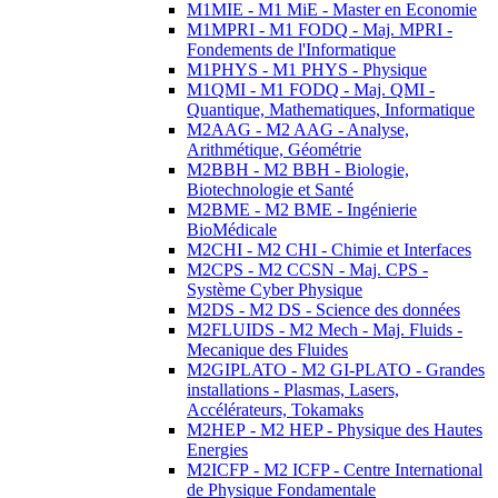
M1MIE - M1 MiE - Master en Economie
M1MPRI - M1 FODQ - Maj. MPRI -
Fondements de l'Informatique
M1PHYS - M1 PHYS - Physique
M1QMI - M1 FODQ - Maj. QMI -
Quantique, Mathematiques, Informatique
M2AAG - M2 AAG - Analyse,
Arithmétique, Géométrie
M2BBH - M2 BBH - Biologie,
Biotechnologie et Santé
M2BME - M2 BME - Ingénierie
BioMédicale
M2CHI - M2 CHI - Chimie et Interfaces
M2CPS - M2 CCSN - Maj. CPS -
Système Cyber Physique
M2DS - M2 DS - Science des données
M2FLUIDS - M2 Mech - Maj. Fluids -
Mecanique des Fluides
M2GIPLATO - M2 GI-PLATO - Grandes
installations - Plasmas, Lasers,
Accélérateurs, Tokamaks
M2HEP - M2 HEP - Physique des Hautes
Energies
M2ICFP - M2 ICFP - Centre International
de Physique Fondamentale