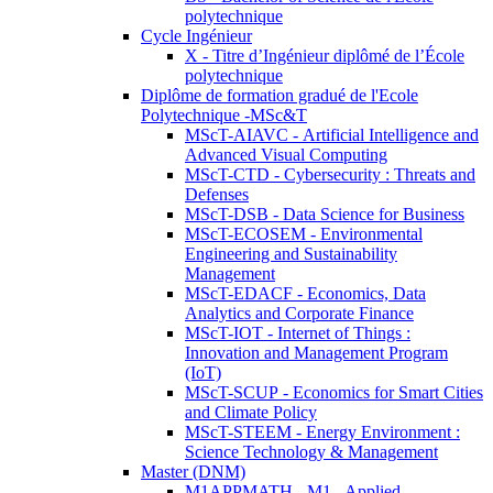
polytechnique
Cycle Ingénieur
X - Titre d’Ingénieur diplômé de l’École
polytechnique
Diplôme de formation gradué de l'Ecole
Polytechnique -MSc&T
MScT-AIAVC - Artificial Intelligence and
Advanced Visual Computing
MScT-CTD - Cybersecurity : Threats and
Defenses
MScT-DSB - Data Science for Business
MScT-ECOSEM - Environmental
Engineering and Sustainability
Management
MScT-EDACF - Economics, Data
Analytics and Corporate Finance
MScT-IOT - Internet of Things :
Innovation and Management Program
(IoT)
MScT-SCUP - Economics for Smart Cities
and Climate Policy
MScT-STEEM - Energy Environment :
Science Technology & Management
Master (DNM)
M1APPMATH - M1 - Applied