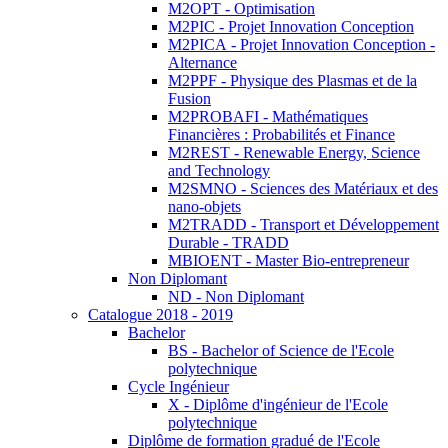
M2OPT - Optimisation
M2PIC - Projet Innovation Conception
M2PICA - Projet Innovation Conception -
Alternance
M2PPF - Physique des Plasmas et de la
Fusion
M2PROBAFI - Mathématiques
Financières : Probabilités et Finance
M2REST - Renewable Energy, Science
and Technology
M2SMNO - Sciences des Matériaux et des
nano-objets
M2TRADD - Transport et Développement
Durable - TRADD
MBIOENT - Master Bio-entrepreneur
Non Diplomant
ND - Non Diplomant
Catalogue 2018 - 2019
Bachelor
BS - Bachelor of Science de l'Ecole
polytechnique
Cycle Ingénieur
X - Diplôme d'ingénieur de l'Ecole
polytechnique
Diplôme de formation gradué de l'Ecole