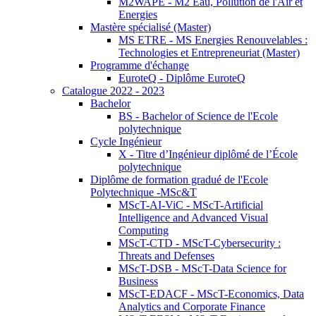
M2WAPE - M2 Eau, Pollution de l'Air et
Energies
Mastère spécialisé (Master)
MS ETRE - MS Energies Renouvelables :
Technologies et Entrepreneuriat (Master)
Programme d'échange
EuroteQ - Diplôme EuroteQ
Catalogue 2022 - 2023
Bachelor
BS - Bachelor of Science de l'Ecole
polytechnique
Cycle Ingénieur
X - Titre d’Ingénieur diplômé de l’École
polytechnique
Diplôme de formation gradué de l'Ecole
Polytechnique -MSc&T
MScT-AI-ViC - MScT-Artificial
Intelligence and Advanced Visual
Computing
MScT-CTD - MScT-Cybersecurity :
Threats and Defenses
MScT-DSB - MScT-Data Science for
Business
MScT-EDACF - MScT-Economics, Data
Analytics and Corporate Finance