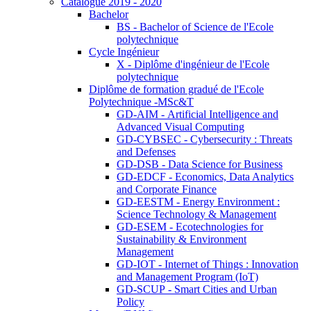
Catalogue 2019 - 2020
Bachelor
BS - Bachelor of Science de l'Ecole
polytechnique
Cycle Ingénieur
X - Diplôme d'ingénieur de l'Ecole
polytechnique
Diplôme de formation gradué de l'Ecole
Polytechnique -MSc&T
GD-AIM - Artificial Intelligence and
Advanced Visual Computing
GD-CYBSEC - Cybersecurity : Threats
and Defenses
GD-DSB - Data Science for Business
GD-EDCF - Economics, Data Analytics
and Corporate Finance
GD-EESTM - Energy Environment :
Science Technology & Management
GD-ESEM - Ecotechnologies for
Sustainability & Environment
Management
GD-IOT - Internet of Things : Innovation
and Management Program (IoT)
GD-SCUP - Smart Cities and Urban
Policy