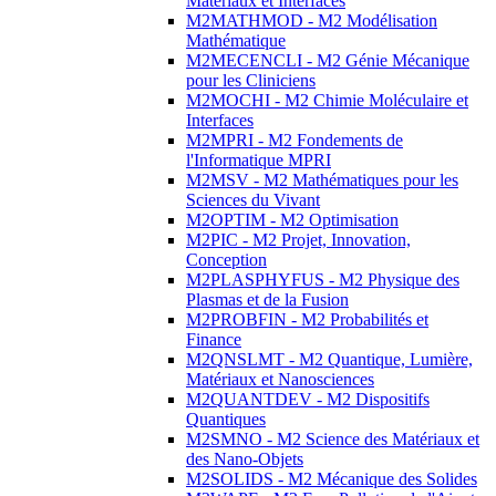
Matériaux et Interfaces
M2MATHMOD - M2 Modélisation
Mathématique
M2MECENCLI - M2 Génie Mécanique
pour les Cliniciens
M2MOCHI - M2 Chimie Moléculaire et
Interfaces
M2MPRI - M2 Fondements de
l'Informatique MPRI
M2MSV - M2 Mathématiques pour les
Sciences du Vivant
M2OPTIM - M2 Optimisation
M2PIC - M2 Projet, Innovation,
Conception
M2PLASPHYFUS - M2 Physique des
Plasmas et de la Fusion
M2PROBFIN - M2 Probabilités et
Finance
M2QNSLMT - M2 Quantique, Lumière,
Matériaux et Nanosciences
M2QUANTDEV - M2 Dispositifs
Quantiques
M2SMNO - M2 Science des Matériaux et
des Nano-Objets
M2SOLIDS - M2 Mécanique des Solides