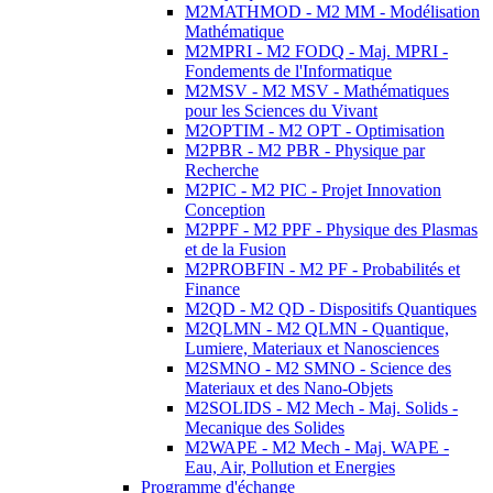
M2MATHMOD - M2 MM - Modélisation
Mathématique
M2MPRI - M2 FODQ - Maj. MPRI -
Fondements de l'Informatique
M2MSV - M2 MSV - Mathématiques
pour les Sciences du Vivant
M2OPTIM - M2 OPT - Optimisation
M2PBR - M2 PBR - Physique par
Recherche
M2PIC - M2 PIC - Projet Innovation
Conception
M2PPF - M2 PPF - Physique des Plasmas
et de la Fusion
M2PROBFIN - M2 PF - Probabilités et
Finance
M2QD - M2 QD - Dispositifs Quantiques
M2QLMN - M2 QLMN - Quantique,
Lumiere, Materiaux et Nanosciences
M2SMNO - M2 SMNO - Science des
Materiaux et des Nano-Objets
M2SOLIDS - M2 Mech - Maj. Solids -
Mecanique des Solides
M2WAPE - M2 Mech - Maj. WAPE -
Eau, Air, Pollution et Energies
Programme d'échange