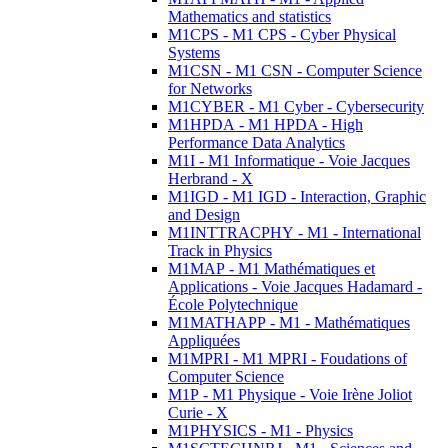
Mathematics and statistics
M1CPS - M1 CPS - Cyber Physical
Systems
M1CSN - M1 CSN - Computer Science
for Networks
M1CYBER - M1 Cyber - Cybersecurity
M1HPDA - M1 HPDA - High
Performance Data Analytics
M1I - M1 Informatique - Voie Jacques
Herbrand - X
M1IGD - M1 IGD - Interaction, Graphic
and Design
M1INTTRACPHY - M1 - International
Track in Physics
M1MAP - M1 Mathématiques et
Applications - Voie Jacques Hadamard -
École Polytechnique
M1MATHAPP - M1 - Mathématiques
Appliquées
M1MPRI - M1 MPRI - Foudations of
Computer Science
M1P - M1 Physique - Voie Irène Joliot
Curie - X
M1PHYSICS - M1 - Physics