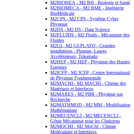
M2BIOHEA - M2 BH - Biologie et Santé
M2BIOMECA - M2 BME - Ingénierie
BioMédicale
M2CPS - M2 CPS - Système Cyber
Physique
M2DS - M2 DS - Data Science
M2FLUIDS - M2 Fluids - Mécanique des
Fluides
M2GI - M2 GI-PLATO - Grandes
installations - Plasmas, Lasers,
Accélérateurs, Tokamaks
M2HEP - M2 HEP - Physique des Hautes
Energies
M2ICFP - M2 ICFP - Centre International
de Physique Fondamentale
M2MACHI - M2 MACHI - Chimie des
Matériaux et Interfaces
M2MARES - M2 PBR - Physique par
Recherche
M2MATHMOD - M2 MM - Modélisation
Mathématique
M2MECENCLI - M2 MECENCLI -
Génie Mécanique pour les Cliniciens
M2MOCHI - M2 MoChI - Chimie
Moléculaire et Interfaces