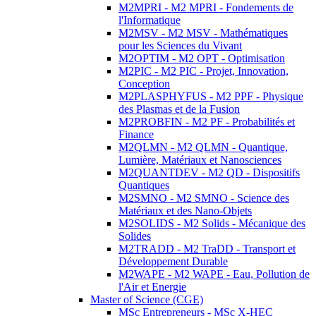
M2MPRI - M2 MPRI - Fondements de
l'Informatique
M2MSV - M2 MSV - Mathématiques
pour les Sciences du Vivant
M2OPTIM - M2 OPT - Optimisation
M2PIC - M2 PIC - Projet, Innovation,
Conception
M2PLASPHYFUS - M2 PPF - Physique
des Plasmas et de la Fusion
M2PROBFIN - M2 PF - Probabilités et
Finance
M2QLMN - M2 QLMN - Quantique,
Lumière, Matériaux et Nanosciences
M2QUANTDEV - M2 QD - Dispositifs
Quantiques
M2SMNO - M2 SMNO - Science des
Matériaux et des Nano-Objets
M2SOLIDS - M2 Solids - Mécanique des
Solides
M2TRADD - M2 TraDD - Transport et
Développement Durable
M2WAPE - M2 WAPE - Eau, Pollution de
l'Air et Energie
Master of Science (CGE)
MSc Entrepreneurs - MSc X-HEC