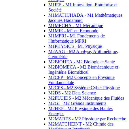
M1IES - M1 Innovation, Entreprise et
Société
M1MATHJHADA - M1 Mathématiques
Jacques Hadamard
M1MECHA - M1 Mécanique
M1MIE - M1 en Economie
M1MPRI - M1 Fondements de
l'Informatique MPRI
M1PHYSICS - M1 Physique
M2AAG - M2 Analyse, Arithmétique,
Géométrie
M2BIOHEA - M2 Biologie et Santé
M2BIOMECA - M2 Biomécanique et
Ingéniérie Biomédical
M2CFP - M2 Concepts en Physique
Fondamentale
M2CPS - M2 Système Cyber Physique
M2DS - M2 Data Science
M2FLUIDS - M2 Mécanique des Fluides
M2GI - M2 Grands Instruments
M2HEP - M2 Physique des Hautes
Energies
M2MARES - M2 Physique par Recherche
M2MATCHEINT - M2 Chimie des