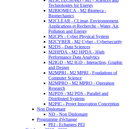
M1SCTECHNRJ - M1 - Sciences and
Technologies for Energy
M2BIOMECA - M2 Biomeca -
Biomechanics
M2CLEAR - CLimat, Environnement,
Applications et Recherche - Water, Air,
Pollution and Energy
M2CPS - Cyber Physical System
M2CYBER - M2 Cyber - Cybersecurity
M2DS - Data Sciences
M2HPDA - M2 HPDA - High
Performance Data Analytics
M2IGD - M2 IGD - Interaction, Graphic
and Design
M2MPRI - M2 MPRI - Foudations of
Computer Science
M2MPRO - M2 MPRO - Operation
Research
M2PDS - M2 PDS - Parallel and
Distributed Systems
M2PIC - Projet Innovation Conception
Non Diplomant
ND - Non Diplomant
Programme d'échange
PEI - Echanges PEI