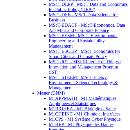
MScT-DEPP - MScT-Data and Economics
for Public Policy (DEPP)
MScT-DSB - MScT-Data Science for
Business
MScT-EDACF - MScT-Economics, Data
Analytics and Corporate Finance
MScT-EESM - MScT-Environmental
Engineering and Sustainability
Management
MScT-ESCLiP - MScT-Economics for
Smart Cities and Climate Policy
MScT-IOT - MScT-Internet of Things :
Innovation and Management Program
(IoT)
MScT-STEEM - MScT-Energy
Environment : Science Technology &
Management
Master (DNM)
M1APPMATH - M1 Mathématiques
Appliquées et Statistiques
M1BIOHEA - M1 Biologie et Santé
M1CHEINT - M1 Chimie et Interfaces
M1CPS - M1 Système Cyber Physique
M1HEP - M1 Physique des Hautes
Energies