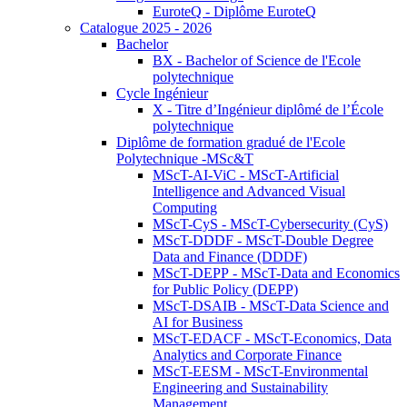
EuroteQ - Diplôme EuroteQ
Catalogue 2025 - 2026
Bachelor
BX - Bachelor of Science de l'Ecole
polytechnique
Cycle Ingénieur
X - Titre d’Ingénieur diplômé de l’École
polytechnique
Diplôme de formation gradué de l'Ecole
Polytechnique -MSc&T
MScT-AI-ViC - MScT-Artificial
Intelligence and Advanced Visual
Computing
MScT-CyS - MScT-Cybersecurity (CyS)
MScT-DDDF - MScT-Double Degree
Data and Finance (DDDF)
MScT-DEPP - MScT-Data and Economics
for Public Policy (DEPP)
MScT-DSAIB - MScT-Data Science and
AI for Business
MScT-EDACF - MScT-Economics, Data
Analytics and Corporate Finance
MScT-EESM - MScT-Environmental
Engineering and Sustainability
Management