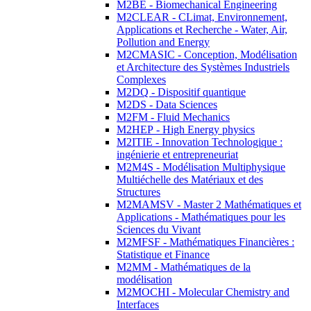
M2BE - Biomechanical Engineering
M2CLEAR - CLimat, Environnement,
Applications et Recherche - Water, Air,
Pollution and Energy
M2CMASIC - Conception, Modélisation
et Architecture des Systèmes Industriels
Complexes
M2DQ - Dispositif quantique
M2DS - Data Sciences
M2FM - Fluid Mechanics
M2HEP - High Energy physics
M2ITIE - Innovation Technologique :
ingénierie et entrepreneuriat
M2M4S - Modélisation Multiphysique
Multiéchelle des Matériaux et des
Structures
M2MAMSV - Master 2 Mathématiques et
Applications - Mathématiques pour les
Sciences du Vivant
M2MFSF - Mathématiques Financières :
Statistique et Finance
M2MM - Mathématiques de la
modélisation
M2MOCHI - Molecular Chemistry and
Interfaces