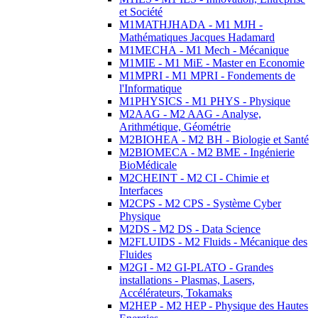
et Société
M1MATHJHADA - M1 MJH -
Mathématiques Jacques Hadamard
M1MECHA - M1 Mech - Mécanique
M1MIE - M1 MiE - Master en Economie
M1MPRI - M1 MPRI - Fondements de
l'Informatique
M1PHYSICS - M1 PHYS - Physique
M2AAG - M2 AAG - Analyse,
Arithmétique, Géométrie
M2BIOHEA - M2 BH - Biologie et Santé
M2BIOMECA - M2 BME - Ingénierie
BioMédicale
M2CHEINT - M2 CI - Chimie et
Interfaces
M2CPS - M2 CPS - Système Cyber
Physique
M2DS - M2 DS - Data Science
M2FLUIDS - M2 Fluids - Mécanique des
Fluides
M2GI - M2 GI-PLATO - Grandes
installations - Plasmas, Lasers,
Accélérateurs, Tokamaks
M2HEP - M2 HEP - Physique des Hautes