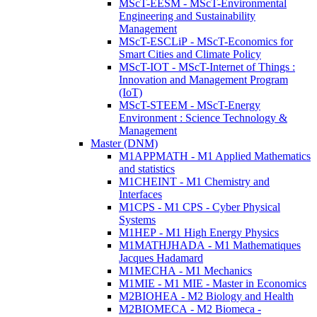
MScT-EESM - MScT-Environmental
Engineering and Sustainability
Management
MScT-ESCLiP - MScT-Economics for
Smart Cities and Climate Policy
MScT-IOT - MScT-Internet of Things :
Innovation and Management Program
(IoT)
MScT-STEEM - MScT-Energy
Environment : Science Technology &
Management
Master (DNM)
M1APPMATH - M1 Applied Mathematics
and statistics
M1CHEINT - M1 Chemistry and
Interfaces
M1CPS - M1 CPS - Cyber Physical
Systems
M1HEP - M1 High Energy Physics
M1MATHJHADA - M1 Mathematiques
Jacques Hadamard
M1MECHA - M1 Mechanics
M1MIE - M1 MIE - Master in Economics
M2BIOHEA - M2 Biology and Health
M2BIOMECA - M2 Biomeca -