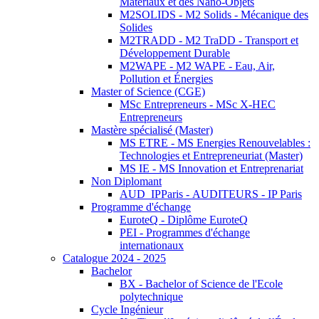
Matériaux et des Nano-Objets
M2SOLIDS - M2 Solids - Mécanique des
Solides
M2TRADD - M2 TraDD - Transport et
Développement Durable
M2WAPE - M2 WAPE - Eau, Air,
Pollution et Énergies
Master of Science (CGE)
MSc Entrepreneurs - MSc X-HEC
Entrepreneurs
Mastère spécialisé (Master)
MS ETRE - MS Energies Renouvelables :
Technologies et Entrepreneuriat (Master)
MS IE - MS Innovation et Entreprenariat
Non Diplomant
AUD_IPParis - AUDITEURS - IP Paris
Programme d'échange
EuroteQ - Diplôme EuroteQ
PEI - Programmes d'échange
internationaux
Catalogue 2024 - 2025
Bachelor
BX - Bachelor of Science de l'Ecole
polytechnique
Cycle Ingénieur