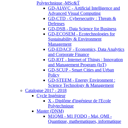
Polytechnique -MSc&T
GD-AIAVC - Artificial Intelligence and
Advanced Visual Computing
GD-CTD - Cybersecurity : Threats &
Defenses
GD-DSB - Data Science for Business
GD-ECOSEM - Ecotechnologies for
Sustainability & Environment
Management
GD-EDACF - Economics, Data Analytics
and Corporate Finance
GD-IOT - Internet of Things : Innovation
and Management Program (IoT)
GD-SCUP - Smart Cities and Urban
Policy
GD-STEEM - Energy Environment :
Science Technology & Management
Catalogue 2017 - 2018
Cycle Ingénieur
X - Diplôme d'ingénieur de l'Ecole
Polytechnique
Master (DNM)
M1QMI - M1 FODQ - Maj. QMI -
Quantique, mathematiques, informatique