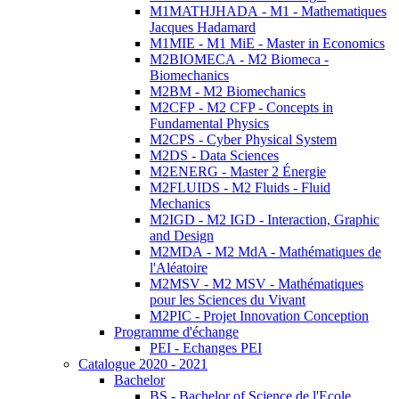
M1MATHJHADA - M1 - Mathematiques
Jacques Hadamard
M1MIE - M1 MiE - Master in Economics
M2BIOMECA - M2 Biomeca -
Biomechanics
M2BM - M2 Biomechanics
M2CFP - M2 CFP - Concepts in
Fundamental Physics
M2CPS - Cyber Physical System
M2DS - Data Sciences
M2ENERG - Master 2 Énergie
M2FLUIDS - M2 Fluids - Fluid
Mechanics
M2IGD - M2 IGD - Interaction, Graphic
and Design
M2MDA - M2 MdA - Mathématiques de
l'Aléatoire
M2MSV - M2 MSV - Mathématiques
pour les Sciences du Vivant
M2PIC - Projet Innovation Conception
Programme d'échange
PEI - Echanges PEI
Catalogue 2020 - 2021
Bachelor
BS - Bachelor of Science de l'Ecole