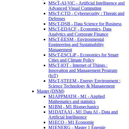
MScT-AI-ViC - Artificial Intelligence and
Advanced Visual Computing
MScT-CTD - Cybersecurity : Threats and
Defenses
MScT-DSB - Data Science for Business
MScT-EDACF - Economics, Data
Analytics and Corporate Finance
MScT-EESM - Environmental
Engineering and Sustainability
Management
MScT-ESCLiP - Economics for Smart
Cities and Climate Policy
MScT-IOT - Internet of Things :
Innovation and Management Program
(IoT)
MScT-STEEM - Energy Environment :
Science Technology & Management
Master (DNM)
M1APPMATH - M1 - Applied
Mathematics and statistics
M1BM - M1 Biomechanics
M1DATAAI - M1 Data AI - Data and
Artificial Intelligence
M1ECO - M1 Economie
M1ENERG - Master 1 Énergie