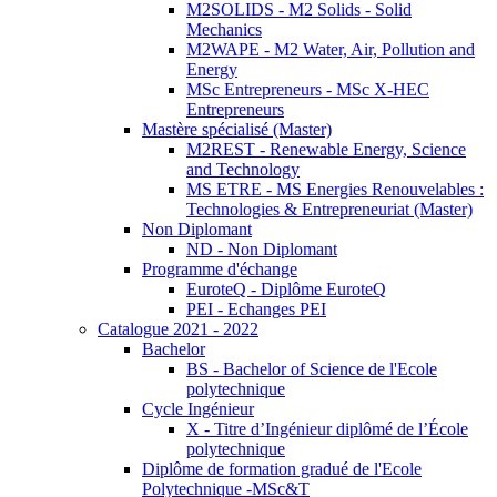
M2SOLIDS - M2 Solids - Solid
Mechanics
M2WAPE - M2 Water, Air, Pollution and
Energy
MSc Entrepreneurs - MSc X-HEC
Entrepreneurs
Mastère spécialisé (Master)
M2REST - Renewable Energy, Science
and Technology
MS ETRE - MS Energies Renouvelables :
Technologies & Entrepreneuriat (Master)
Non Diplomant
ND - Non Diplomant
Programme d'échange
EuroteQ - Diplôme EuroteQ
PEI - Echanges PEI
Catalogue 2021 - 2022
Bachelor
BS - Bachelor of Science de l'Ecole
polytechnique
Cycle Ingénieur
X - Titre d’Ingénieur diplômé de l’École
polytechnique
Diplôme de formation gradué de l'Ecole
Polytechnique -MSc&T