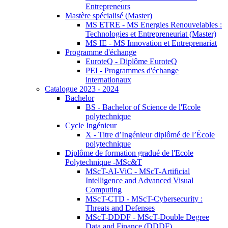
Entrepreneurs
Mastère spécialisé (Master)
MS ETRE - MS Energies Renouvelables :
Technologies et Entrepreneuriat (Master)
MS IE - MS Innovation et Entreprenariat
Programme d'échange
EuroteQ - Diplôme EuroteQ
PEI - Programmes d'échange
internationaux
Catalogue 2023 - 2024
Bachelor
BS - Bachelor of Science de l'Ecole
polytechnique
Cycle Ingénieur
X - Titre d’Ingénieur diplômé de l’École
polytechnique
Diplôme de formation gradué de l'Ecole
Polytechnique -MSc&T
MScT-AI-ViC - MScT-Artificial
Intelligence and Advanced Visual
Computing
MScT-CTD - MScT-Cybersecurity :
Threats and Defenses
MScT-DDDF - MScT-Double Degree
Data and Finance (DDDF)