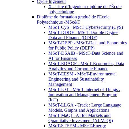
Cycle Ingénieur
X - Titre d’Ingénieur diplômé de l’École
polytechnique
Diplôme de formation gradué de l'Ecole
Polytechnique -MSc&T
MScT-CyS - MScT-Cybersecurity (CyS)
MScT-DDDF - MScT-Double Degree
Data and Finance (DDDF)
MScT-DEPP - MScT-Data and Economics
for Public Policy (DEPP)
MScT-DSAIB - MScT-Data Science and
AI for Business
MScT-EDACF - MScT-Economics, Data
Analytics and Corporate Finance
MScT-EESM - MScT-Environmental
Engineering and Sustainability
Management
MScT-IOT - MScT-Internet of Things :
Innovation and Management Program
(IoT)
MScT-LLGA - Track : Large Language
Models, Graphs and Applications
MScT-MaQI - AI for Markets and
Quantitative Investment (AI-MaQI)
MScT-STEEM - MScT-Energy