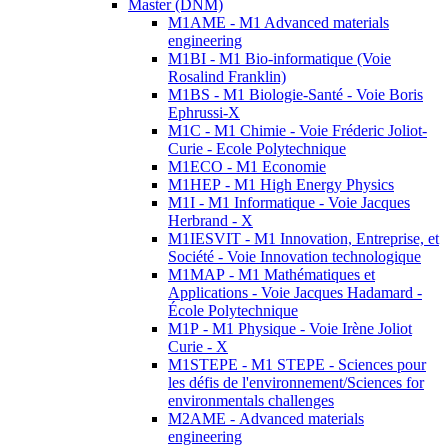
Master (DNM)
M1AME - M1 Advanced materials
engineering
M1BI - M1 Bio-informatique (Voie
Rosalind Franklin)
M1BS - M1 Biologie-Santé - Voie Boris
Ephrussi-X
M1C - M1 Chimie - Voie Fréderic Joliot-
Curie - Ecole Polytechnique
M1ECO - M1 Economie
M1HEP - M1 High Energy Physics
M1I - M1 Informatique - Voie Jacques
Herbrand - X
M1IESVIT - M1 Innovation, Entreprise, et
Société - Voie Innovation technologique
M1MAP - M1 Mathématiques et
Applications - Voie Jacques Hadamard -
École Polytechnique
M1P - M1 Physique - Voie Irène Joliot
Curie - X
M1STEPE - M1 STEPE - Sciences pour
les défis de l'environnement/Sciences for
environmentals challenges
M2AME - Advanced materials
engineering