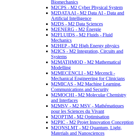
Biomechanics
M2CPS - M2 Cyber Physical System
M2DATAAI - M2 Data AI - Data and
Artificial Intelligence
M2DS - M2 Data Sciences
M2ENERG - M2 Énergie
M2FLUIDS - M2 Fluids - Fluid
Mechanics
M2HEP - M2 High Energy physics
M2ICS - M2 Integration, Circuits and
Systems
M2MATHMOD - M2 Mathematical
Modelling
M2MECENCLI - M2 Mecencli -
Mechanical Engineering for Clinicians
M2MICAS - M2 Machine Learning,
Communications and Security
M2MOCHI - M2 Molecular Chemistry
and Interfaces
M2MSV - M2 MSV - Mathématiques
pour les Sciences du Vivant
M2OPTIM - M2 Optimisation
M2PIC - M2 Projet Innovation Conception
M2QNSLMT - M2 Quantum, Light,
Materials and Nanosciences