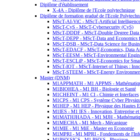
Diplôme d'établissement
X-4A - Diplôme de l'Ecole polytechnique
Diplôme de formation gradué de l'Ecole Polytec
MScT-AI-ViC - MScT-Artificial Intelligen
MScT-CyS - MScT-Cybersecurity (CyS)
MScT-DDDF - MScT-Double Degree Data 
MScT-DEPP - MScT-Data and Economics fo
MScT-DSB - MScT-Data Science for Busin
MScT-EDACF - MScT-Economics, Data Anal
MScT-EESM - MScT-Environmental Enginee
MScT-ESCLiP - MScT-Economics for Smart 
MScT-IOT - MScT-Internet of Things : Inn
MScT-STEEM - MScT-Energy Environment 
Master (DNM)
M1APPMATH - M1 APPMS - Mathématiques A
M1BIOHEA - M1 BH - Biologie et Santé
M1CHEINT - M1 CI - Chimie et Interfaces
M1CPS - M1 CPS - Système Cyber Physiq
M1HEP - M1 HEP - Physique des Hautes E
M1IES - M1 IES - Innovation, Entreprise et
M1MATHJHADA - M1 MJH - Mathématiqu
M1MECHA - M1 Mech - Mécanique
M1MIE - M1 MiE - Master en Economie
M1MPRI - M1 MPRI - Fondements de l'Inf
M1PHYSICS - M1 PHYS - Physique