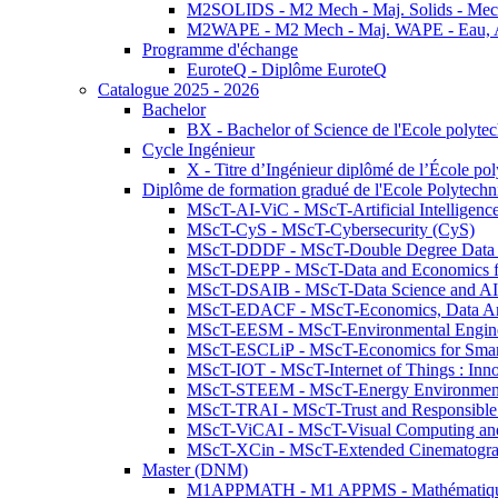
M2SOLIDS - M2 Mech - Maj. Solids - Meca
M2WAPE - M2 Mech - Maj. WAPE - Eau, Air
Programme d'échange
EuroteQ - Diplôme EuroteQ
Catalogue 2025 - 2026
Bachelor
BX - Bachelor of Science de l'Ecole polyte
Cycle Ingénieur
X - Titre d’Ingénieur diplômé de l’École po
Diplôme de formation gradué de l'Ecole Polytec
MScT-AI-ViC - MScT-Artificial Intelligen
MScT-CyS - MScT-Cybersecurity (CyS)
MScT-DDDF - MScT-Double Degree Data 
MScT-DEPP - MScT-Data and Economics fo
MScT-DSAIB - MScT-Data Science and AI 
MScT-EDACF - MScT-Economics, Data Anal
MScT-EESM - MScT-Environmental Enginee
MScT-ESCLiP - MScT-Economics for Smart 
MScT-IOT - MScT-Internet of Things : Inn
MScT-STEEM - MScT-Energy Environment 
MScT-TRAI - MScT-Trust and Responsible
MScT-ViCAI - MScT-Visual Computing and
MScT-XCin - MScT-Extended Cinematogr
Master (DNM)
M1APPMATH - M1 APPMS - Mathématiques A