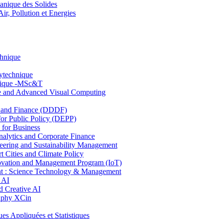
nique des Solides
, Pollution et Energies
chnique
lytechnique
hnique -MSc&T
ce and Advanced Visual Computing
and Finance (DDDF)
r Public Policy (DEPP)
for Business
ytics and Corporate Finance
ring and Sustainability Management
Cities and Climate Policy
ovation and Management Program (IoT)
: Science Technology & Management
 AI
 Creative AI
aphy XCin
ppliquées et Statistiques