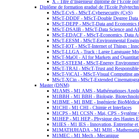
X - Titre d’Ingénieur diplômé de l’École po
Diplôme de formation gradué de l'Ecole Polytec
MScT-CyS - MScT-Cybersecurity (CyS)
MScT-DDDF - MScT-Double Degree Data 
MScT-DEPP - MScT-Data and Economics fo
MScT-DSAIB - MScT-Data Science and AI 
MScT-EDACF - MScT-Economics, Data Anal
MScT-EESM - MScT-Environmental Enginee
MScT-IOT - MScT-Internet of Things : Inn
MScT-LLGA - Track : Large Language Mode
MScT-MaQI - AI for Markets and Quantitat
MScT-STEEM - MScT-Energy Environment 
MScT-TRAI - MScT-Trust and Responsible
MScT-ViCAI - MScT-Visual Computing and
MScT-XCin - MScT-Extended Cinematogr
Master (DNM)
M1AMS - M1 AMS - Mathématiques Appliqué
M1BBH - M1 BBH - Biologie, Biotechnolog
M1BME - M1 BME - Ingénierie BioMédica
M1CHI - M1 CHI - Chimie et Interfaces
M1CPS - M1 CCSN - Maj. CPS - Système 
M1HEP - M1 HEP - Physique des Hautes E
M1IES - M1 IES - Innovation, Entreprise et
M1MATHJHADA - M1 MJH - Mathematiqu
M1MEC - M1 Mech - Mecanique