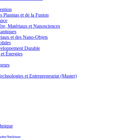
eption
lasmas et de la Fusion
ance
, Matériaux et Nanosciences
ntiques
aux et des Nano-Objets
lides
eloppement Durable
et Énergies
neurs
hnologies et Entrepreneuriat (Master)
chnique
lytechnique