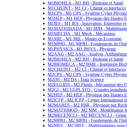
M1BIOHEA - M1 BH - Biologie et Santé
M1CHEINT - M1 CI - Chimie et Interfaces
M1CPS - M1 CPS - Système Cyber Physiq
M1HEP - M1 HEP - Physique des Hautes E
M1IES - M1 IES - Innovation, Entreprise et
M1MATHJHADA - M1 MJH - Mathématiqu
M1MECHA - M1 Mech - Mécanique
M1MIE - M1 MiE - Master en Economie
M1MPRI - M1 MPRI - Fondements de l'Inf
M1PHYSICS - M1 PHYS - Physique
M2AAG - M2 AAG - Analyse, Arithmétique
M2BIOHEA - M2 BH - Biologie et Santé
M2BIOMECA - M2 BME - Ingénierie BioM
M2CHEINT - M2 CI - Chimie et Interfaces
M2CPS - M2 CPS - Système Cyber Physiq
M2DS - M2 DS - Data Science
M2FLUIDS - M2 Fluids - Mécanique des Fl
M2GI - M2 GI-PLATO - Grandes installation
M2HEP - M2 HEP - Physique des Hautes E
M2ICFP - M2 ICFP - Centre International 
M2MARES - M2 PBR - Physique par Rech
M2MATHMOD - M2 MM - Modélisation M
M2MECENCLI - M2 MECENCLI - Génie Méc
M2MPRI - M2 MPRI - Fondements de l'Inf
M2MSV - M2 MSV - Mathématiques pour le