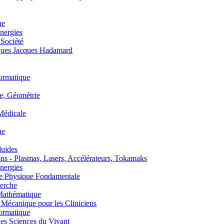
ue
nergies
 Société
es Jacques Hadamard
ormatique
, Géométrie
édicale
ue
uides
s - Plasmas, Lasers, Accélérateurs, Tokamaks
nergies
de Physique Fondamentale
erche
athématique
anique pour les Cliniciens
ormatique
s Sciences du Vivant