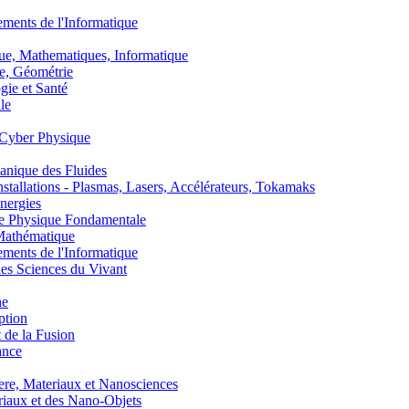
nts de l'Informatique
, Mathematiques, Informatique
, Géométrie
ie et Santé
le
Cyber Physique
nique des Fluides
lations - Plasmas, Lasers, Accélérateurs, Tokamaks
nergies
de Physique Fondamentale
athématique
nts de l'Informatique
s Sciences du Vivant
he
ption
 de la Fusion
ance
, Materiaux et Nanosciences
aux et des Nano-Objets