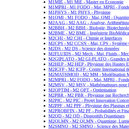
M1MIE - M1 MiE - Master en Economie
M1MPRI - M1 FODQ - Maj. MPRI - Fondeme
M1PHYS - M1 PHYS - Physique
M1QMI - M1 FODQ - Maj. QMI - Quantique
M2AAG - M2 AAG - Analyse, Arithmétique
M2BBH - M2 BBH - Biologie, Biotechnolog
M2BME - M2 BME - Ingénierie BioMédica
M2CHI - M2 CHI - Chimie et Interfaces
M2CPS - M2 CCSN - Maj. CPS - Système 
M2DS - M2 DS - Science des données
M2FLUIDS - M2 Mech - Maj. Fluids - Meca
M2GIPLATO - M2 GI-PLATO - Grandes instal
M2HEP - M2 HEP - Physique des Hautes E
M2ICFP - M2 ICFP - Centre International 
M2MATHMOD - M2 MM - Modélisation M
M2MPRI - M2 FODQ - Maj. MPRI - Fondeme
M2MSV - M2 MSV - Mathématiques pour le
M2OPTIM - M2 OPT - Optimisation
M2PBR - M2 PBR - Physique par Recherc
M2PIC - M2 PIC - Projet Innovation Conce
M2PPF - M2 PPF - Physique des Plasmas et
M2PROBFIN - M2 PF - Probabilités et Fin
M2QD - M2 QD - Dispositifs Quantiques
M2QLMN - M2 QLMN - Quantique, Lumiere
M2SMNO - M2 SMNO - Science des Materi