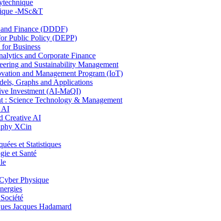
lytechnique
hnique -MSc&T
and Finance (DDDF)
r Public Policy (DEPP)
for Business
ytics and Corporate Finance
ring and Sustainability Management
ovation and Management Program (IoT)
ls, Graphs and Applications
ive Investment (AI-MaQI)
: Science Technology & Management
 AI
 Creative AI
aphy XCin
es et Statistiques
ie et Santé
le
Cyber Physique
nergies
 Société
es Jacques Hadamard