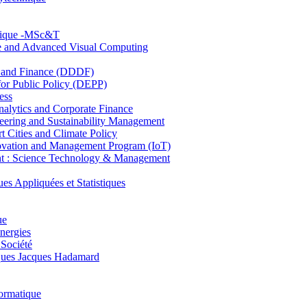
hnique -MSc&T
ce and Advanced Visual Computing
and Finance (DDDF)
r Public Policy (DEPP)
ess
ytics and Corporate Finance
ring and Sustainability Management
Cities and Climate Policy
ovation and Management Program (IoT)
: Science Technology & Management
ppliquées et Statistiques
ue
nergies
 Société
es Jacques Hadamard
ormatique