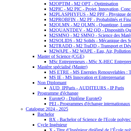
M2OPTIM - M2 OPT - Optimisation
M2PIC - M2 PIC - Projet, Innovation, Conc
M2PLASPHYFUS - M2 PPF - Physique des P
M2PROBFIN - M2 PF - Probabilités et Fin
M2QLMN - M2 QLMN - Quantique, Lumière
M2QUANTDEV - M2 QD - Dispositifs Qua
M2SMNO - M2 SMNO - Science des Matéri
M2SOLIDS - M2 Solids - Mécanique des So
M2TRADD - M2 TraDD - Transport et Dév
M2WAPE - M2 WAPE - Eau, Air, Pollution 
Master of Science (CGE)
MSc Entrepreneurs - MSc X-HEC Entrepre
Mastère spécialisé (Master)
MS ETRE - MS Energies Renouvelables : Tec
MS IE - MS Innovation et Entreprenariat
Non Diplomant
AUD_IPParis - AUDITEURS - IP Paris
Programme d'échange
EuroteQ - Diplôme EuroteQ
PEI - Programmes d'échange internationaux
Catalogue 2024 - 2025
Bachelor
BX - Bachelor of Science de l'Ecole polyte
Cycle Ingénieur
X - Titre d’Ingénieur diplômé de l’École po