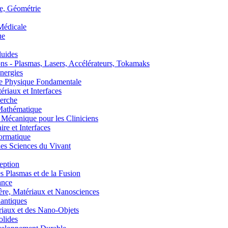
, Géométrie
édicale
ue
uides
s - Plasmas, Lasers, Accélérateurs, Tokamaks
nergies
de Physique Fondamentale
aux et Interfaces
erche
athématique
anique pour les Cliniciens
 et Interfaces
ormatique
s Sciences du Vivant
eption
lasmas et de la Fusion
ance
, Matériaux et Nanosciences
ntiques
aux et des Nano-Objets
lides