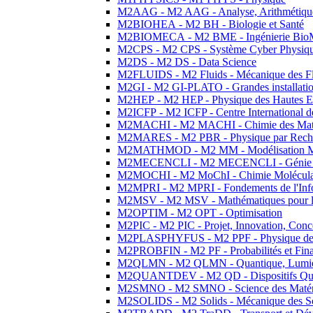
M2AAG - M2 AAG - Analyse, Arithmétique
M2BIOHEA - M2 BH - Biologie et Santé
M2BIOMECA - M2 BME - Ingénierie BioM
M2CPS - M2 CPS - Système Cyber Physiq
M2DS - M2 DS - Data Science
M2FLUIDS - M2 Fluids - Mécanique des Fl
M2GI - M2 GI-PLATO - Grandes installation
M2HEP - M2 HEP - Physique des Hautes E
M2ICFP - M2 ICFP - Centre International 
M2MACHI - M2 MACHI - Chimie des Matéri
M2MARES - M2 PBR - Physique par Rech
M2MATHMOD - M2 MM - Modélisation M
M2MECENCLI - M2 MECENCLI - Génie Méc
M2MOCHI - M2 MoChI - Chimie Moléculaire
M2MPRI - M2 MPRI - Fondements de l'Inf
M2MSV - M2 MSV - Mathématiques pour le
M2OPTIM - M2 OPT - Optimisation
M2PIC - M2 PIC - Projet, Innovation, Conc
M2PLASPHYFUS - M2 PPF - Physique des P
M2PROBFIN - M2 PF - Probabilités et Fin
M2QLMN - M2 QLMN - Quantique, Lumière
M2QUANTDEV - M2 QD - Dispositifs Qua
M2SMNO - M2 SMNO - Science des Matéri
M2SOLIDS - M2 Solids - Mécanique des So