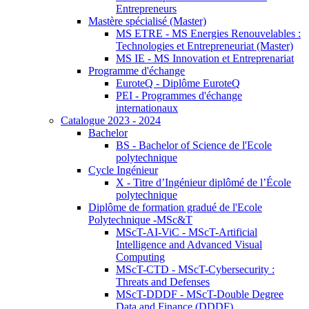
Entrepreneurs
Mastère spécialisé (Master)
MS ETRE - MS Energies Renouvelables :
Technologies et Entrepreneuriat (Master)
MS IE - MS Innovation et Entreprenariat
Programme d'échange
EuroteQ - Diplôme EuroteQ
PEI - Programmes d'échange
internationaux
Catalogue 2023 - 2024
Bachelor
BS - Bachelor of Science de l'Ecole
polytechnique
Cycle Ingénieur
X - Titre d’Ingénieur diplômé de l’École
polytechnique
Diplôme de formation gradué de l'Ecole
Polytechnique -MSc&T
MScT-AI-ViC - MScT-Artificial
Intelligence and Advanced Visual
Computing
MScT-CTD - MScT-Cybersecurity :
Threats and Defenses
MScT-DDDF - MScT-Double Degree
Data and Finance (DDDF)