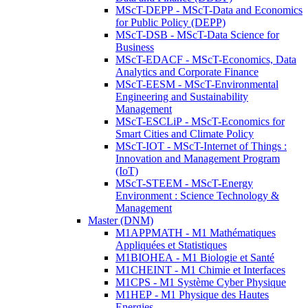
MScT-DEPP - MScT-Data and Economics
for Public Policy (DEPP)
MScT-DSB - MScT-Data Science for
Business
MScT-EDACF - MScT-Economics, Data
Analytics and Corporate Finance
MScT-EESM - MScT-Environmental
Engineering and Sustainability
Management
MScT-ESCLiP - MScT-Economics for
Smart Cities and Climate Policy
MScT-IOT - MScT-Internet of Things :
Innovation and Management Program
(IoT)
MScT-STEEM - MScT-Energy
Environment : Science Technology &
Management
Master (DNM)
M1APPMATH - M1 Mathématiques
Appliquées et Statistiques
M1BIOHEA - M1 Biologie et Santé
M1CHEINT - M1 Chimie et Interfaces
M1CPS - M1 Système Cyber Physique
M1HEP - M1 Physique des Hautes
Energies