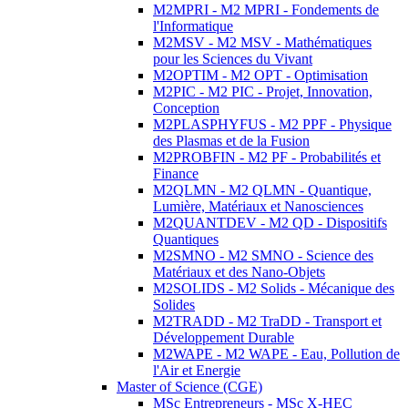
M2MPRI - M2 MPRI - Fondements de
l'Informatique
M2MSV - M2 MSV - Mathématiques
pour les Sciences du Vivant
M2OPTIM - M2 OPT - Optimisation
M2PIC - M2 PIC - Projet, Innovation,
Conception
M2PLASPHYFUS - M2 PPF - Physique
des Plasmas et de la Fusion
M2PROBFIN - M2 PF - Probabilités et
Finance
M2QLMN - M2 QLMN - Quantique,
Lumière, Matériaux et Nanosciences
M2QUANTDEV - M2 QD - Dispositifs
Quantiques
M2SMNO - M2 SMNO - Science des
Matériaux et des Nano-Objets
M2SOLIDS - M2 Solids - Mécanique des
Solides
M2TRADD - M2 TraDD - Transport et
Développement Durable
M2WAPE - M2 WAPE - Eau, Pollution de
l'Air et Energie
Master of Science (CGE)
MSc Entrepreneurs - MSc X-HEC