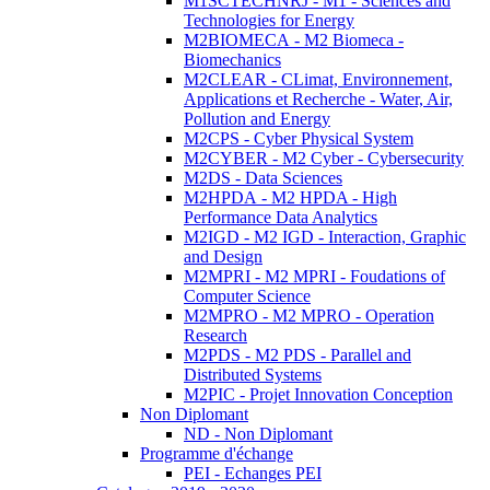
M1SCTECHNRJ - M1 - Sciences and
Technologies for Energy
M2BIOMECA - M2 Biomeca -
Biomechanics
M2CLEAR - CLimat, Environnement,
Applications et Recherche - Water, Air,
Pollution and Energy
M2CPS - Cyber Physical System
M2CYBER - M2 Cyber - Cybersecurity
M2DS - Data Sciences
M2HPDA - M2 HPDA - High
Performance Data Analytics
M2IGD - M2 IGD - Interaction, Graphic
and Design
M2MPRI - M2 MPRI - Foudations of
Computer Science
M2MPRO - M2 MPRO - Operation
Research
M2PDS - M2 PDS - Parallel and
Distributed Systems
M2PIC - Projet Innovation Conception
Non Diplomant
ND - Non Diplomant
Programme d'échange
PEI - Echanges PEI