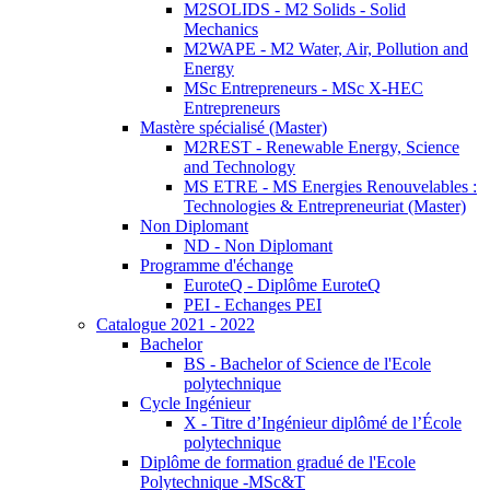
M2SOLIDS - M2 Solids - Solid
Mechanics
M2WAPE - M2 Water, Air, Pollution and
Energy
MSc Entrepreneurs - MSc X-HEC
Entrepreneurs
Mastère spécialisé (Master)
M2REST - Renewable Energy, Science
and Technology
MS ETRE - MS Energies Renouvelables :
Technologies & Entrepreneuriat (Master)
Non Diplomant
ND - Non Diplomant
Programme d'échange
EuroteQ - Diplôme EuroteQ
PEI - Echanges PEI
Catalogue 2021 - 2022
Bachelor
BS - Bachelor of Science de l'Ecole
polytechnique
Cycle Ingénieur
X - Titre d’Ingénieur diplômé de l’École
polytechnique
Diplôme de formation gradué de l'Ecole
Polytechnique -MSc&T