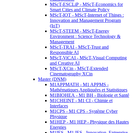
MScT-ESCLiP - MScT-Economics for
Smart Cities and Climate Policy
MScT-IOT - MScT-Internet of Things :
Innovation and Management Program
(IoT)
MScT-STEEM - MScT-Energy
Environment : Science Technology &
Management
MScT-TRAI - MScT-Trust and
Responsible AI
MScT-ViCAI - MScT-Visual Computing
and Creative AI
MScT-XCin - MScT-Extended
Cinematography XCin
Master (DNM)
M1APPMATH - M1 APPMS -
Mathématiques Appliquées et Statistiques
M1BIOHEA - M1 BH - Biologie et Santé
M1CHEINT - M1 CI - Chimie et
Interfaces
M1CPS - M1 CPS - Système Cyber
Physique
M1HEP - M1 HEP - Physique des Hautes
Energies
M1IES - M1 IES - Innovation, Entreprise