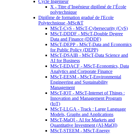
Cycle Ingénieur
X - Titre d’Ingénieur diplômé de l’École
polytechnique
Diplôme de formation gradué de l'Ecole
Polytechnique -MSc&T
MScT-CyS - MScT-Cybersecurity (CyS)
MScT-DDDF - MScT-Double Degree
Data and Finance (DDDF)
MScT-DEPP - MScT-Data and Economics
for Public Policy (DEPP)
MScT-DSAIB - MScT-Data Science and
AI for Business
MScT-EDACF - MScT-Economics, Data
Analytics and Corporate Finance
MScT-EESM - MScT-Environmental
Engineering and Sustainability
Management
MScT-IOT - MScT-Internet of Things :
Innovation and Management Program
(IoT)
MScT-LLGA - Track : Large Language
Models, Graphs and Applications
MScT-MaQI - AI for Markets and
Quantitative Investment (AI-MaQI)
MScT-STEEM - MScT-Energy