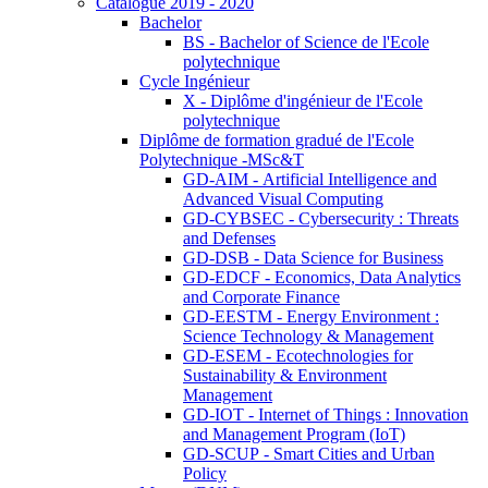
Catalogue 2019 - 2020
Bachelor
BS - Bachelor of Science de l'Ecole
polytechnique
Cycle Ingénieur
X - Diplôme d'ingénieur de l'Ecole
polytechnique
Diplôme de formation gradué de l'Ecole
Polytechnique -MSc&T
GD-AIM - Artificial Intelligence and
Advanced Visual Computing
GD-CYBSEC - Cybersecurity : Threats
and Defenses
GD-DSB - Data Science for Business
GD-EDCF - Economics, Data Analytics
and Corporate Finance
GD-EESTM - Energy Environment :
Science Technology & Management
GD-ESEM - Ecotechnologies for
Sustainability & Environment
Management
GD-IOT - Internet of Things : Innovation
and Management Program (IoT)
GD-SCUP - Smart Cities and Urban
Policy