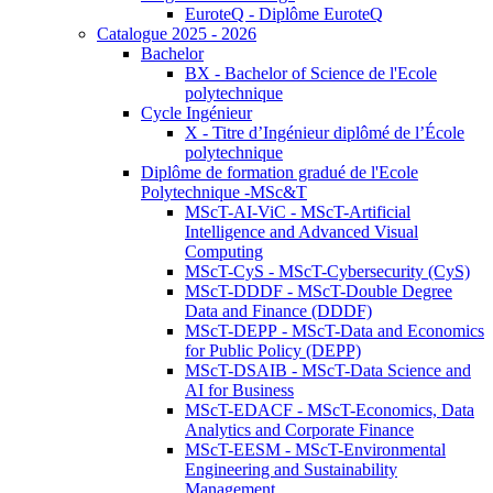
EuroteQ - Diplôme EuroteQ
Catalogue 2025 - 2026
Bachelor
BX - Bachelor of Science de l'Ecole
polytechnique
Cycle Ingénieur
X - Titre d’Ingénieur diplômé de l’École
polytechnique
Diplôme de formation gradué de l'Ecole
Polytechnique -MSc&T
MScT-AI-ViC - MScT-Artificial
Intelligence and Advanced Visual
Computing
MScT-CyS - MScT-Cybersecurity (CyS)
MScT-DDDF - MScT-Double Degree
Data and Finance (DDDF)
MScT-DEPP - MScT-Data and Economics
for Public Policy (DEPP)
MScT-DSAIB - MScT-Data Science and
AI for Business
MScT-EDACF - MScT-Economics, Data
Analytics and Corporate Finance
MScT-EESM - MScT-Environmental
Engineering and Sustainability
Management