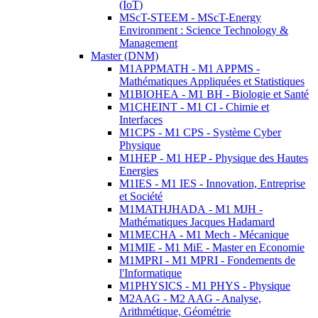
(IoT)
MScT-STEEM - MScT-Energy
Environment : Science Technology &
Management
Master (DNM)
M1APPMATH - M1 APPMS -
Mathématiques Appliquées et Statistiques
M1BIOHEA - M1 BH - Biologie et Santé
M1CHEINT - M1 CI - Chimie et
Interfaces
M1CPS - M1 CPS - Système Cyber
Physique
M1HEP - M1 HEP - Physique des Hautes
Energies
M1IES - M1 IES - Innovation, Entreprise
et Société
M1MATHJHADA - M1 MJH -
Mathématiques Jacques Hadamard
M1MECHA - M1 Mech - Mécanique
M1MIE - M1 MiE - Master en Economie
M1MPRI - M1 MPRI - Fondements de
l'Informatique
M1PHYSICS - M1 PHYS - Physique
M2AAG - M2 AAG - Analyse,
Arithmétique, Géométrie