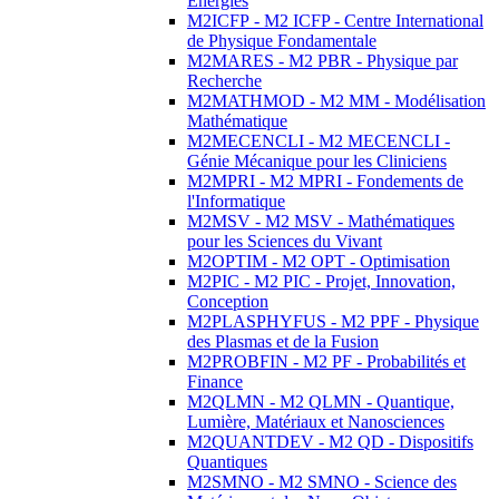
Energies
M2ICFP - M2 ICFP - Centre International
de Physique Fondamentale
M2MARES - M2 PBR - Physique par
Recherche
M2MATHMOD - M2 MM - Modélisation
Mathématique
M2MECENCLI - M2 MECENCLI -
Génie Mécanique pour les Cliniciens
M2MPRI - M2 MPRI - Fondements de
l'Informatique
M2MSV - M2 MSV - Mathématiques
pour les Sciences du Vivant
M2OPTIM - M2 OPT - Optimisation
M2PIC - M2 PIC - Projet, Innovation,
Conception
M2PLASPHYFUS - M2 PPF - Physique
des Plasmas et de la Fusion
M2PROBFIN - M2 PF - Probabilités et
Finance
M2QLMN - M2 QLMN - Quantique,
Lumière, Matériaux et Nanosciences
M2QUANTDEV - M2 QD - Dispositifs
Quantiques
M2SMNO - M2 SMNO - Science des