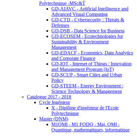
Polytechnique -MSc&T
GD-AIAVC - Artificial Intelligence and
Advanced Visual Computing
GD-CTD - Cybersecurity : Threats &
Defenses
GD-DSB - Data Science for Business
GD-ECOSEM - Ecotechnologies for
Sustainability & Environment
Management
GD-EDACF - Economics, Data Analytics
and Corporate Finance
GD-IOT - Internet of Things : Innovation
and Management Program (IoT)
GD-SCUP - Smart Cities and Urban
Policy
GD-STEEM - Energy Environment :
Science Technology & Management
Catalogue 2017 - 2018
Cycle Ingénieur
X - Diplôme d'ingénieur de l'Ecole
Polytechnique
Master (DNM)
M1QMI - M1 FODQ - Maj. QMI -
Quantique, mathematiques, informatique