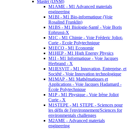
Master (DNM)
M1AME - M1 Advanced materials
engineering
M1BI - M1 Bio-informatique (Voie
Rosalind Franklin)
M1BS - M1 Biologie-Santé - Voie Boris
Ephrussi-X
M1C - M1 Chimie - Voie Fréderic Joliot-
Curie - Ecole Polytechnique
M1ECO - M1 Economie
M1HEP - M1 High Energy Physics
M1I - M1 Informatique - Voie Jacques
Herbrand - X
M1IESVIT - M1 Innovation, Entreprise, et
Société - Voie Innovation technologique
M1MAP - M1 Mathématiques et
Applications - Voie Jacques Hadamard -
École Polytechnique
M1P - M1 Physique - Voie Irène Joliot
Curie - X
M1STEPE - M1 STEPE - Sciences pour
les défis de l'environnement/Sciences for
environmentals challenges
M2AME - Advanced materials
engineering