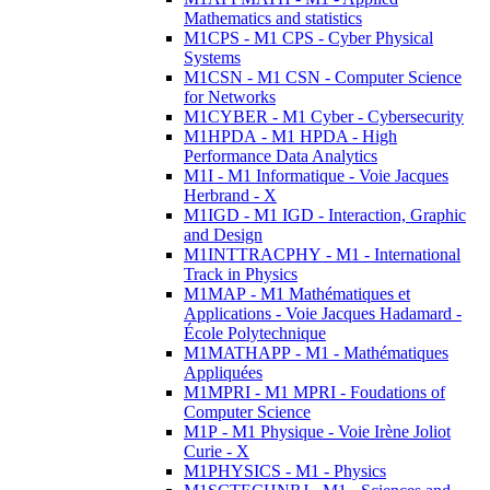
Mathematics and statistics
M1CPS - M1 CPS - Cyber Physical
Systems
M1CSN - M1 CSN - Computer Science
for Networks
M1CYBER - M1 Cyber - Cybersecurity
M1HPDA - M1 HPDA - High
Performance Data Analytics
M1I - M1 Informatique - Voie Jacques
Herbrand - X
M1IGD - M1 IGD - Interaction, Graphic
and Design
M1INTTRACPHY - M1 - International
Track in Physics
M1MAP - M1 Mathématiques et
Applications - Voie Jacques Hadamard -
École Polytechnique
M1MATHAPP - M1 - Mathématiques
Appliquées
M1MPRI - M1 MPRI - Foudations of
Computer Science
M1P - M1 Physique - Voie Irène Joliot
Curie - X
M1PHYSICS - M1 - Physics