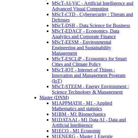
MScT-AI-ViC - Artificial Intelligence and
Advanced Visual Computing
MScT-CTD - Cybersecurity : Threats and
Defenses
MScT-DSB - Data Science for Business
MScT-EDACF - Economics, Data
Analytics and Corporate Finance
MScT-EESM - Environmental
Engineering and Sustainability
Management
MScT-ESCLiP - Economics for Smart
Cities and Climate Policy
MScT-IOT - Internet of Things :
Innovation and Management Program
(IoT)
MScT-STEEM - Energy Environment :
Science Technology & Management
Master (DNM)
M1APPMATH - M1 - Applied
Mathematics and statistics
M1BM - M1 Biomechanics
M1DATAAI - M1 Data AI - Data and
Artificial Intelligence
M1ECO - M1 Economie
M1ENERG - Master 1 Énergie