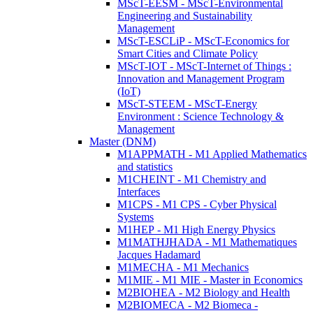
MScT-EESM - MScT-Environmental
Engineering and Sustainability
Management
MScT-ESCLiP - MScT-Economics for
Smart Cities and Climate Policy
MScT-IOT - MScT-Internet of Things :
Innovation and Management Program
(IoT)
MScT-STEEM - MScT-Energy
Environment : Science Technology &
Management
Master (DNM)
M1APPMATH - M1 Applied Mathematics
and statistics
M1CHEINT - M1 Chemistry and
Interfaces
M1CPS - M1 CPS - Cyber Physical
Systems
M1HEP - M1 High Energy Physics
M1MATHJHADA - M1 Mathematiques
Jacques Hadamard
M1MECHA - M1 Mechanics
M1MIE - M1 MIE - Master in Economics
M2BIOHEA - M2 Biology and Health
M2BIOMECA - M2 Biomeca -