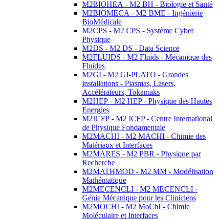
M2BIOHEA - M2 BH - Biologie et Santé
M2BIOMECA - M2 BME - Ingénierie
BioMédicale
M2CPS - M2 CPS - Système Cyber
Physique
M2DS - M2 DS - Data Science
M2FLUIDS - M2 Fluids - Mécanique des
Fluides
M2GI - M2 GI-PLATO - Grandes
installations - Plasmas, Lasers,
Accélérateurs, Tokamaks
M2HEP - M2 HEP - Physique des Hautes
Energies
M2ICFP - M2 ICFP - Centre International
de Physique Fondamentale
M2MACHI - M2 MACHI - Chimie des
Matériaux et Interfaces
M2MARES - M2 PBR - Physique par
Recherche
M2MATHMOD - M2 MM - Modélisation
Mathématique
M2MECENCLI - M2 MECENCLI -
Génie Mécanique pour les Cliniciens
M2MOCHI - M2 MoChI - Chimie
Moléculaire et Interfaces