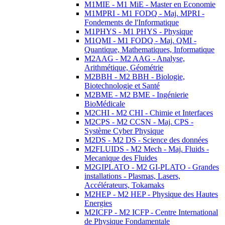
M1MIE - M1 MiE - Master en Economie
M1MPRI - M1 FODQ - Maj. MPRI -
Fondements de l'Informatique
M1PHYS - M1 PHYS - Physique
M1QMI - M1 FODQ - Maj. QMI -
Quantique, Mathematiques, Informatique
M2AAG - M2 AAG - Analyse,
Arithmétique, Géométrie
M2BBH - M2 BBH - Biologie,
Biotechnologie et Santé
M2BME - M2 BME - Ingénierie
BioMédicale
M2CHI - M2 CHI - Chimie et Interfaces
M2CPS - M2 CCSN - Maj. CPS -
Système Cyber Physique
M2DS - M2 DS - Science des données
M2FLUIDS - M2 Mech - Maj. Fluids -
Mecanique des Fluides
M2GIPLATO - M2 GI-PLATO - Grandes
installations - Plasmas, Lasers,
Accélérateurs, Tokamaks
M2HEP - M2 HEP - Physique des Hautes
Energies
M2ICFP - M2 ICFP - Centre International
de Physique Fondamentale