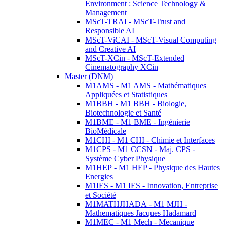
Environment : Science Technology &
Management
MScT-TRAI - MScT-Trust and
Responsible AI
MScT-ViCAI - MScT-Visual Computing
and Creative AI
MScT-XCin - MScT-Extended
Cinematography XCin
Master (DNM)
M1AMS - M1 AMS - Mathématiques
Appliquées et Statistiques
M1BBH - M1 BBH - Biologie,
Biotechnologie et Santé
M1BME - M1 BME - Ingénierie
BioMédicale
M1CHI - M1 CHI - Chimie et Interfaces
M1CPS - M1 CCSN - Maj. CPS -
Système Cyber Physique
M1HEP - M1 HEP - Physique des Hautes
Energies
M1IES - M1 IES - Innovation, Entreprise
et Société
M1MATHJHADA - M1 MJH -
Mathematiques Jacques Hadamard
M1MEC - M1 Mech - Mecanique