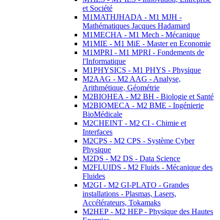
et Société
M1MATHJHADA - M1 MJH -
Mathématiques Jacques Hadamard
M1MECHA - M1 Mech - Mécanique
M1MIE - M1 MiE - Master en Economie
M1MPRI - M1 MPRI - Fondements de
l'Informatique
M1PHYSICS - M1 PHYS - Physique
M2AAG - M2 AAG - Analyse,
Arithmétique, Géométrie
M2BIOHEA - M2 BH - Biologie et Santé
M2BIOMECA - M2 BME - Ingénierie
BioMédicale
M2CHEINT - M2 CI - Chimie et
Interfaces
M2CPS - M2 CPS - Système Cyber
Physique
M2DS - M2 DS - Data Science
M2FLUIDS - M2 Fluids - Mécanique des
Fluides
M2GI - M2 GI-PLATO - Grandes
installations - Plasmas, Lasers,
Accélérateurs, Tokamaks
M2HEP - M2 HEP - Physique des Hautes