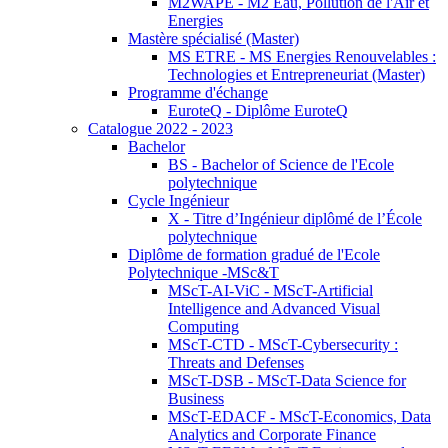
M2WAPE - M2 Eau, Pollution de l'Air et
Energies
Mastère spécialisé (Master)
MS ETRE - MS Energies Renouvelables :
Technologies et Entrepreneuriat (Master)
Programme d'échange
EuroteQ - Diplôme EuroteQ
Catalogue 2022 - 2023
Bachelor
BS - Bachelor of Science de l'Ecole
polytechnique
Cycle Ingénieur
X - Titre d’Ingénieur diplômé de l’École
polytechnique
Diplôme de formation gradué de l'Ecole
Polytechnique -MSc&T
MScT-AI-ViC - MScT-Artificial
Intelligence and Advanced Visual
Computing
MScT-CTD - MScT-Cybersecurity :
Threats and Defenses
MScT-DSB - MScT-Data Science for
Business
MScT-EDACF - MScT-Economics, Data
Analytics and Corporate Finance