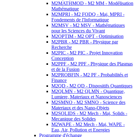
M2MATHMOD - M2 MM - Modélisation
Mathématique
M2MPRI - M2 FODQ - Maj. MPRI -
Fondements de l'Informatique
M2MSV - M2 MSV - Mathématiques
pour les Sciences du Vivant
M2OPTIM - M2 OPT - Optimisation
M2PBR - M2 PBR - Physique par
Recherche
M2PIC - M2 PIC - Projet Innovation
Conception
M2PPF - M2 PPF - Physique des Plasmas
et de la Fusion
M2PROBFIN - M2 PF - Probabilités et
Finance
M2QD - M2 QD - Dispositifs Quantiques
M2QLMN - M2 QLMN - Quantique,
Lumiere, Materiaux et Nanosciences
M2SMNO - M2 SMNO - Science des
Materiaux et des Nano-Objets
M2SOLIDS - M2 Mech - Maj. Solids -
Mecanique des Solides
M2WAPE - M2 Mech - Maj. WAPE -
Eau, Air, Pollution et Energies
Programme d'échange