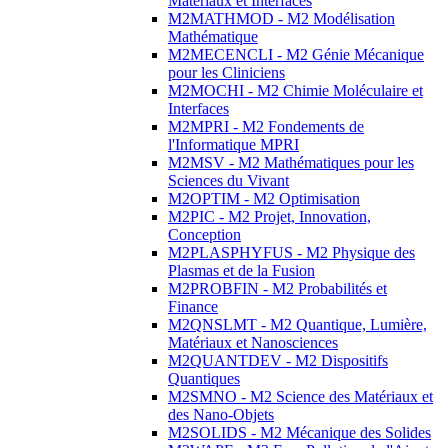
Matériaux et Interfaces
M2MATHMOD - M2 Modélisation
Mathématique
M2MECENCLI - M2 Génie Mécanique
pour les Cliniciens
M2MOCHI - M2 Chimie Moléculaire et
Interfaces
M2MPRI - M2 Fondements de
l'Informatique MPRI
M2MSV - M2 Mathématiques pour les
Sciences du Vivant
M2OPTIM - M2 Optimisation
M2PIC - M2 Projet, Innovation,
Conception
M2PLASPHYFUS - M2 Physique des
Plasmas et de la Fusion
M2PROBFIN - M2 Probabilités et
Finance
M2QNSLMT - M2 Quantique, Lumière,
Matériaux et Nanosciences
M2QUANTDEV - M2 Dispositifs
Quantiques
M2SMNO - M2 Science des Matériaux et
des Nano-Objets
M2SOLIDS - M2 Mécanique des Solides