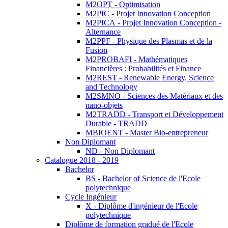
M2OPT - Optimisation
M2PIC - Projet Innovation Conception
M2PICA - Projet Innovation Conception -
Alternance
M2PPF - Physique des Plasmas et de la
Fusion
M2PROBAFI - Mathématiques
Financières : Probabilités et Finance
M2REST - Renewable Energy, Science
and Technology
M2SMNO - Sciences des Matériaux et des
nano-objets
M2TRADD - Transport et Développement
Durable - TRADD
MBIOENT - Master Bio-entrepreneur
Non Diplomant
ND - Non Diplomant
Catalogue 2018 - 2019
Bachelor
BS - Bachelor of Science de l'Ecole
polytechnique
Cycle Ingénieur
X - Diplôme d'ingénieur de l'Ecole
polytechnique
Diplôme de formation gradué de l'Ecole