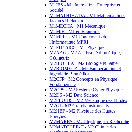
M1IES - M1 Innovation, Entreprise et
Société
M1MATHJHADA - M1 Mathématiques
Jacques Hadamard
M1MECHA - M1 Mécanique
M1MIE - M1 en Economie
M1MPRI - M1 Fondements de
l'Informatique MPRI
M1PHYSICS - M1 Physique
M2AAG - M2 Analyse, Arithmétique,
Géométrie
M2BIOHEA - M2 Biologie et Santé
M2BIOMECA - M2 Biomécanique et
Ingéniérie Biomédical
M2CFP - M2 Concepts en Physique
Fondamentale
M2CPS - M2 Système Cyber Physique
M2DS - M2 Data Science
M2FLUIDS - M2 Mécanique des Fluides
M2GI - M2 Grands Instruments
M2HEP - M2 Physique des Hautes
Energies
M2MARES - M2 Physique par Recherche
M2MATCHEINT - M2 Chimie des