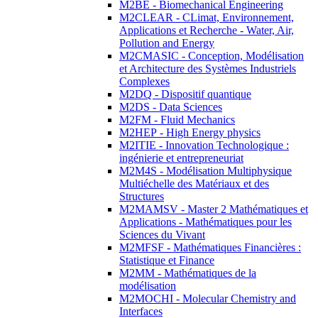
M2BE - Biomechanical Engineering
M2CLEAR - CLimat, Environnement,
Applications et Recherche - Water, Air,
Pollution and Energy
M2CMASIC - Conception, Modélisation
et Architecture des Systèmes Industriels
Complexes
M2DQ - Dispositif quantique
M2DS - Data Sciences
M2FM - Fluid Mechanics
M2HEP - High Energy physics
M2ITIE - Innovation Technologique :
ingénierie et entrepreneuriat
M2M4S - Modélisation Multiphysique
Multiéchelle des Matériaux et des
Structures
M2MAMSV - Master 2 Mathématiques et
Applications - Mathématiques pour les
Sciences du Vivant
M2MFSF - Mathématiques Financières :
Statistique et Finance
M2MM - Mathématiques de la
modélisation
M2MOCHI - Molecular Chemistry and
Interfaces