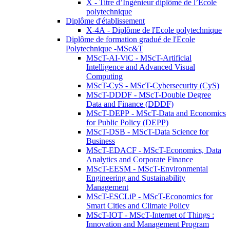
X - Titre d’Ingénieur diplômé de l’École
polytechnique
Diplôme d'établissement
X-4A - Diplôme de l'Ecole polytechnique
Diplôme de formation gradué de l'Ecole
Polytechnique -MSc&T
MScT-AI-ViC - MScT-Artificial
Intelligence and Advanced Visual
Computing
MScT-CyS - MScT-Cybersecurity (CyS)
MScT-DDDF - MScT-Double Degree
Data and Finance (DDDF)
MScT-DEPP - MScT-Data and Economics
for Public Policy (DEPP)
MScT-DSB - MScT-Data Science for
Business
MScT-EDACF - MScT-Economics, Data
Analytics and Corporate Finance
MScT-EESM - MScT-Environmental
Engineering and Sustainability
Management
MScT-ESCLiP - MScT-Economics for
Smart Cities and Climate Policy
MScT-IOT - MScT-Internet of Things :
Innovation and Management Program