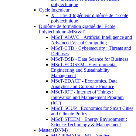
polytechnique
Cycle Ingénieur
X - Titre d’Ingénieur diplômé de l’École
polytechnique
Diplôme de formation gradué de l'Ecole
Polytechnique -MSc&T
MScT-AIAVC - Artificial Intelligence and
Advanced Visual Computing
MScT-CTD - Cybersecurity : Threats and
Defenses
MScT-DSB - Data Science for Business
MScT-ECOSEM - Environmental
Engineering and Sustainability
Management
MScT-EDACF - Economics, Data
Analytics and Corporate Finance
MScT-IOT - Internet of Things :
Innovation and Management Program
(IoT)
MScT-SCUP - Economics for Smart Cities
and Climate Policy
MScT-STEEM - Energy Environment :
Science Technology & Management
Master (DNM)
M1APPMATH - M1 - Applied