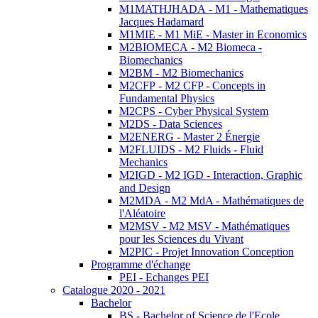
M1MATHJHADA - M1 - Mathematiques
Jacques Hadamard
M1MIE - M1 MiE - Master in Economics
M2BIOMECA - M2 Biomeca -
Biomechanics
M2BM - M2 Biomechanics
M2CFP - M2 CFP - Concepts in
Fundamental Physics
M2CPS - Cyber Physical System
M2DS - Data Sciences
M2ENERG - Master 2 Énergie
M2FLUIDS - M2 Fluids - Fluid
Mechanics
M2IGD - M2 IGD - Interaction, Graphic
and Design
M2MDA - M2 MdA - Mathématiques de
l'Aléatoire
M2MSV - M2 MSV - Mathématiques
pour les Sciences du Vivant
M2PIC - Projet Innovation Conception
Programme d'échange
PEI - Echanges PEI
Catalogue 2020 - 2021
Bachelor
BS - Bachelor of Science de l'Ecole