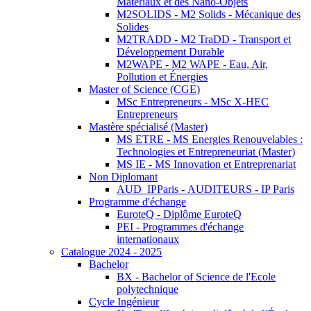
Matériaux et des Nano-Objets
M2SOLIDS - M2 Solids - Mécanique des
Solides
M2TRADD - M2 TraDD - Transport et
Développement Durable
M2WAPE - M2 WAPE - Eau, Air,
Pollution et Énergies
Master of Science (CGE)
MSc Entrepreneurs - MSc X-HEC
Entrepreneurs
Mastère spécialisé (Master)
MS ETRE - MS Energies Renouvelables :
Technologies et Entrepreneuriat (Master)
MS IE - MS Innovation et Entreprenariat
Non Diplomant
AUD_IPParis - AUDITEURS - IP Paris
Programme d'échange
EuroteQ - Diplôme EuroteQ
PEI - Programmes d'échange
internationaux
Catalogue 2024 - 2025
Bachelor
BX - Bachelor of Science de l'Ecole
polytechnique
Cycle Ingénieur