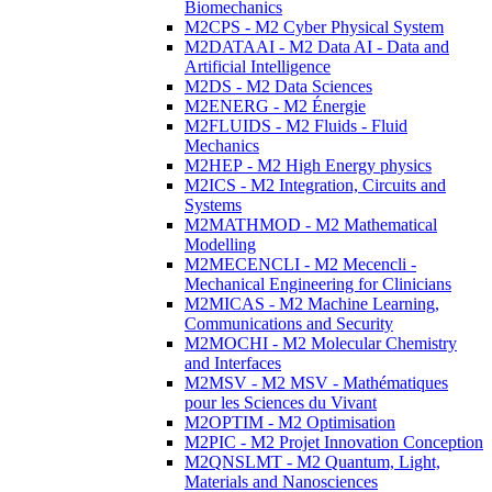
Biomechanics
M2CPS - M2 Cyber Physical System
M2DATAAI - M2 Data AI - Data and
Artificial Intelligence
M2DS - M2 Data Sciences
M2ENERG - M2 Énergie
M2FLUIDS - M2 Fluids - Fluid
Mechanics
M2HEP - M2 High Energy physics
M2ICS - M2 Integration, Circuits and
Systems
M2MATHMOD - M2 Mathematical
Modelling
M2MECENCLI - M2 Mecencli -
Mechanical Engineering for Clinicians
M2MICAS - M2 Machine Learning,
Communications and Security
M2MOCHI - M2 Molecular Chemistry
and Interfaces
M2MSV - M2 MSV - Mathématiques
pour les Sciences du Vivant
M2OPTIM - M2 Optimisation
M2PIC - M2 Projet Innovation Conception
M2QNSLMT - M2 Quantum, Light,
Materials and Nanosciences