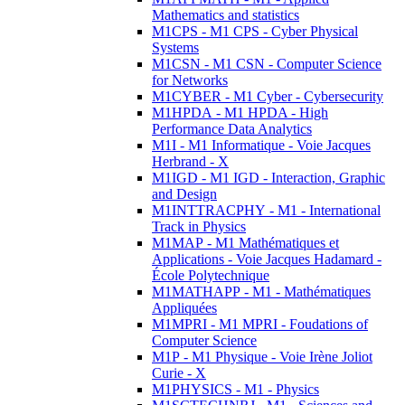
Mathematics and statistics
M1CPS - M1 CPS - Cyber Physical
Systems
M1CSN - M1 CSN - Computer Science
for Networks
M1CYBER - M1 Cyber - Cybersecurity
M1HPDA - M1 HPDA - High
Performance Data Analytics
M1I - M1 Informatique - Voie Jacques
Herbrand - X
M1IGD - M1 IGD - Interaction, Graphic
and Design
M1INTTRACPHY - M1 - International
Track in Physics
M1MAP - M1 Mathématiques et
Applications - Voie Jacques Hadamard -
École Polytechnique
M1MATHAPP - M1 - Mathématiques
Appliquées
M1MPRI - M1 MPRI - Foudations of
Computer Science
M1P - M1 Physique - Voie Irène Joliot
Curie - X
M1PHYSICS - M1 - Physics