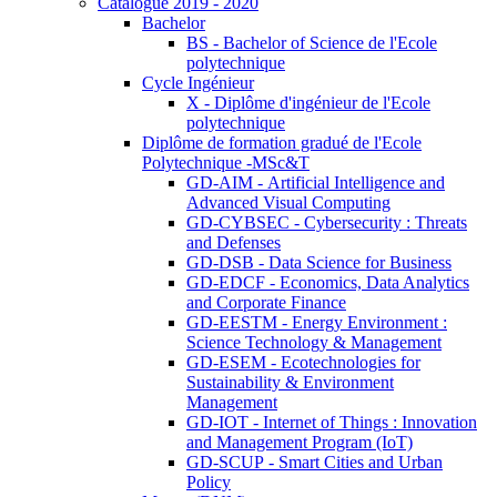
Catalogue 2019 - 2020
Bachelor
BS - Bachelor of Science de l'Ecole
polytechnique
Cycle Ingénieur
X - Diplôme d'ingénieur de l'Ecole
polytechnique
Diplôme de formation gradué de l'Ecole
Polytechnique -MSc&T
GD-AIM - Artificial Intelligence and
Advanced Visual Computing
GD-CYBSEC - Cybersecurity : Threats
and Defenses
GD-DSB - Data Science for Business
GD-EDCF - Economics, Data Analytics
and Corporate Finance
GD-EESTM - Energy Environment :
Science Technology & Management
GD-ESEM - Ecotechnologies for
Sustainability & Environment
Management
GD-IOT - Internet of Things : Innovation
and Management Program (IoT)
GD-SCUP - Smart Cities and Urban
Policy