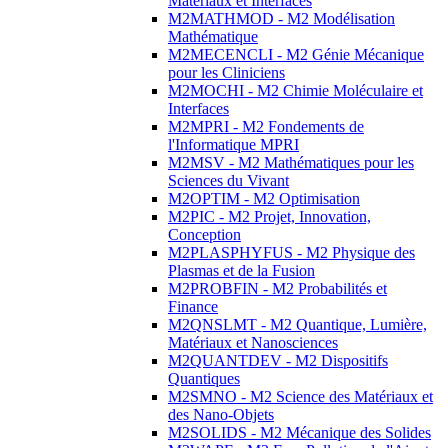
Matériaux et Interfaces
M2MATHMOD - M2 Modélisation
Mathématique
M2MECENCLI - M2 Génie Mécanique
pour les Cliniciens
M2MOCHI - M2 Chimie Moléculaire et
Interfaces
M2MPRI - M2 Fondements de
l'Informatique MPRI
M2MSV - M2 Mathématiques pour les
Sciences du Vivant
M2OPTIM - M2 Optimisation
M2PIC - M2 Projet, Innovation,
Conception
M2PLASPHYFUS - M2 Physique des
Plasmas et de la Fusion
M2PROBFIN - M2 Probabilités et
Finance
M2QNSLMT - M2 Quantique, Lumière,
Matériaux et Nanosciences
M2QUANTDEV - M2 Dispositifs
Quantiques
M2SMNO - M2 Science des Matériaux et
des Nano-Objets
M2SOLIDS - M2 Mécanique des Solides