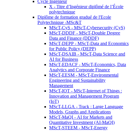
Cycle Ingénieur
X - Titre d’Ingénieur diplômé de l’École
polytechnique
Diplôme de formation gradué de l'Ecole
Polytechnique -MSc&T
MScT-CyS - MScT-Cybersecurity (CyS)
MScT-DDDF - MScT-Double Degree
Data and Finance (DDDF)
MScT-DEPP - MScT-Data and Economics
for Public Policy (DEPP)
MScT-DSAIB - MScT-Data Science and
AI for Business
MScT-EDACF - MScT-Economics, Data
Analytics and Corporate Finance
MScT-EESM - MScT-Environmental
Engineering and Sustainability
Management
MScT-IOT - MScT-Internet of Things :
Innovation and Management Program
(IoT)
MScT-LLGA - Track : Large Language
Models, Graphs and Applications
MScT-MaQI - AI for Markets and
Quantitative Investment (AI-MaQI)
MScT-STEEM - MScT-Energy