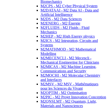
Biomechanics
M2CPS - M2 Cyber Physical System
M2DATAAI - M2 Data AI - Data and
Artificial Intelligence
M2DS - M2 Data Sciences
M2ENERG - M2 Énergie
M2FLUIDS - M2 Fluids - Fluid
Mechanics
M2HEP - M2 High Energy physics
M2ICS - M2 Integration, Circuits and
Systems
M2MATHMOD - M2 Mathematical
Modelling
M2MECENCLI - M2 Mecencli -
Mechanical Engineering for Clinicians
M2MICAS - M2 Machine Learning,
Communications and Security
M2MOCHI - M2 Molecular Chemistry
and Interfaces
M2MSV - M2 MSV - Mathématiques
pour les Sciences du Vivant
M2OPTIM - M2 Optimisation
M2PIC - M2 Projet Innovation Conception
M2QNSLMT - M2 Quantum, Light,
Materials and Nanosciences