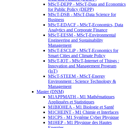
MScT-DEPP - MScT-Data and Economics
for Public Policy (DEPP)
MScT-DSB - MScT-Data Science for
Business
MScT-EDACF - MScT-Economics, Data
Analytics and Corporate Finance
MScT-EESM - MScT-Environmental
Engineering and Sustainability
Management
MScT-ESCLiP - MScT-Economics for
Smart Cities and Climate Policy
MScT-IOT - MScT-Internet of Things :
Innovation and Management Program
(IoT)
MScT-STEEM - MScT-Energy
Environment : Science Technology &
Management
Master (DNM)
M1APPMATH - M1 Mathématiques
Appliquées et Statistiques
M1BIOHEA - M1 Biologie et Santé
M1CHEINT - M1 Chimie et Interfaces
M1CPS - M1 Système Cyber Physique
M1HEP - M1 Physique des Hautes
Energies