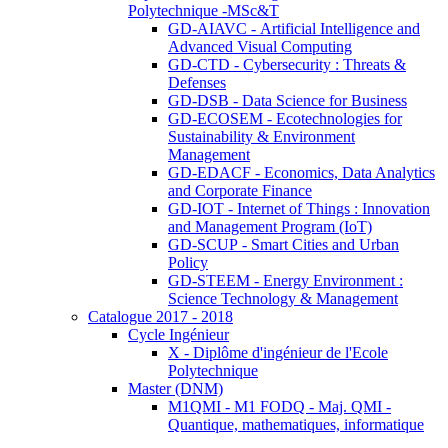
Polytechnique -MSc&T
GD-AIAVC - Artificial Intelligence and
Advanced Visual Computing
GD-CTD - Cybersecurity : Threats &
Defenses
GD-DSB - Data Science for Business
GD-ECOSEM - Ecotechnologies for
Sustainability & Environment
Management
GD-EDACF - Economics, Data Analytics
and Corporate Finance
GD-IOT - Internet of Things : Innovation
and Management Program (IoT)
GD-SCUP - Smart Cities and Urban
Policy
GD-STEEM - Energy Environment :
Science Technology & Management
Catalogue 2017 - 2018
Cycle Ingénieur
X - Diplôme d'ingénieur de l'Ecole
Polytechnique
Master (DNM)
M1QMI - M1 FODQ - Maj. QMI -
Quantique, mathematiques, informatique