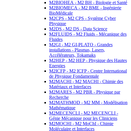
M2BIOHEA - M2 BH - Biologie et Santé
M2BIOMECA - M2 BME - Ingénierie
BioMédicale
M2CPS - M2 CPS - Système Cyber
Physique
M2DS - M2 DS - Data Science
M2FLUIDS - M2 Fluids - Mécanique des
Fluides
M2GI - M2 GI-PLATO - Grandes
installations - Plasmas, Lasers,
Accélérateurs, Tokamaks
M2HEP - M2 HEP - Physique des Hautes
Energies
M2ICFP - M2 ICFP - Centre International
de Physique Fondamentale
M2MACHI - M2 MACHI - Chimie des
Matériaux et Interfaces
M2MARES - M2 PBR - Physique par
Recherche
M2MATHMOD - M2 MM - Modélisation
Mathématique
M2MECENCLI - M2 MECENCLI -
Génie Mécanique pour les Cliniciens
M2MOCHI - M2 MoChI - Chimie
Moléculaire et Interfaces