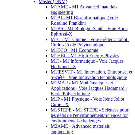
Master (DNM)
M1AME - M1 Advanced materials
engineering
M1BI - M1 Bio-informatique (Voie
Rosalind Franklin)
M1BS - M1 Biologie-Santé - Voie Boris
Ephrussi-X
M1C - M1 Chimie - Voie Fréderic Joliot-
Curie - Ecole Polytechnique
M1ECO - M1 Economie
M1HEP - M1 High Energy Physics
M1I - M1 Informatique - Voie Jacques
Herbrand - X
M1IESVIT - M1 Innovation, Entreprise, et
Société - Voie Innovation technologique
M1MAP - M1 Mathématiques et
Applications - Voie Jacques Hadamard -
École Polytechnique
M1P - M1 Physique - Voie Irène Joliot
Curie - X
M1STEPE - M1 STEPE - Sciences pour
les défis de l'environnement/Sciences for
environmentals challenges
M2AME - Advanced materials
engineering