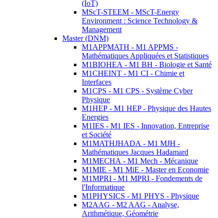
(IoT)
MScT-STEEM - MScT-Energy
Environment : Science Technology &
Management
Master (DNM)
M1APPMATH - M1 APPMS -
Mathématiques Appliquées et Statistiques
M1BIOHEA - M1 BH - Biologie et Santé
M1CHEINT - M1 CI - Chimie et
Interfaces
M1CPS - M1 CPS - Système Cyber
Physique
M1HEP - M1 HEP - Physique des Hautes
Energies
M1IES - M1 IES - Innovation, Entreprise
et Société
M1MATHJHADA - M1 MJH -
Mathématiques Jacques Hadamard
M1MECHA - M1 Mech - Mécanique
M1MIE - M1 MiE - Master en Economie
M1MPRI - M1 MPRI - Fondements de
l'Informatique
M1PHYSICS - M1 PHYS - Physique
M2AAG - M2 AAG - Analyse,
Arithmétique, Géométrie