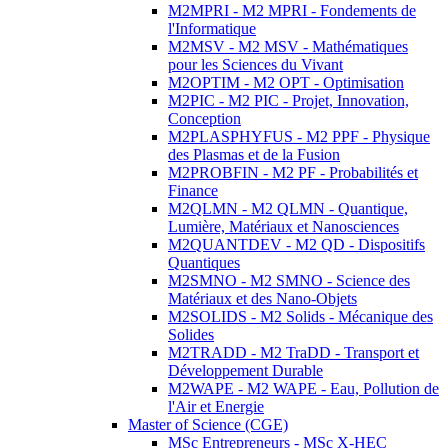
M2MPRI - M2 MPRI - Fondements de
l'Informatique
M2MSV - M2 MSV - Mathématiques
pour les Sciences du Vivant
M2OPTIM - M2 OPT - Optimisation
M2PIC - M2 PIC - Projet, Innovation,
Conception
M2PLASPHYFUS - M2 PPF - Physique
des Plasmas et de la Fusion
M2PROBFIN - M2 PF - Probabilités et
Finance
M2QLMN - M2 QLMN - Quantique,
Lumière, Matériaux et Nanosciences
M2QUANTDEV - M2 QD - Dispositifs
Quantiques
M2SMNO - M2 SMNO - Science des
Matériaux et des Nano-Objets
M2SOLIDS - M2 Solids - Mécanique des
Solides
M2TRADD - M2 TraDD - Transport et
Développement Durable
M2WAPE - M2 WAPE - Eau, Pollution de
l'Air et Energie
Master of Science (CGE)
MSc Entrepreneurs - MSc X-HEC