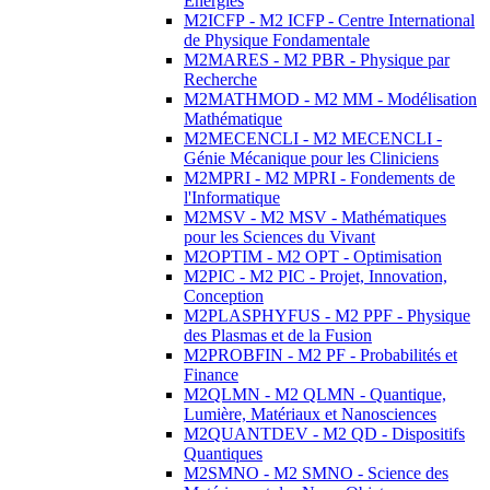
Energies
M2ICFP - M2 ICFP - Centre International
de Physique Fondamentale
M2MARES - M2 PBR - Physique par
Recherche
M2MATHMOD - M2 MM - Modélisation
Mathématique
M2MECENCLI - M2 MECENCLI -
Génie Mécanique pour les Cliniciens
M2MPRI - M2 MPRI - Fondements de
l'Informatique
M2MSV - M2 MSV - Mathématiques
pour les Sciences du Vivant
M2OPTIM - M2 OPT - Optimisation
M2PIC - M2 PIC - Projet, Innovation,
Conception
M2PLASPHYFUS - M2 PPF - Physique
des Plasmas et de la Fusion
M2PROBFIN - M2 PF - Probabilités et
Finance
M2QLMN - M2 QLMN - Quantique,
Lumière, Matériaux et Nanosciences
M2QUANTDEV - M2 QD - Dispositifs
Quantiques
M2SMNO - M2 SMNO - Science des