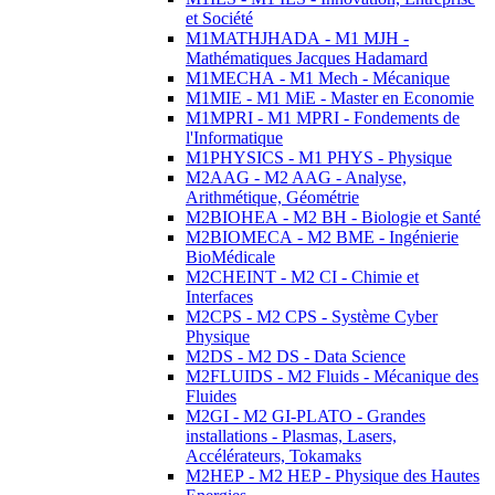
et Société
M1MATHJHADA - M1 MJH -
Mathématiques Jacques Hadamard
M1MECHA - M1 Mech - Mécanique
M1MIE - M1 MiE - Master en Economie
M1MPRI - M1 MPRI - Fondements de
l'Informatique
M1PHYSICS - M1 PHYS - Physique
M2AAG - M2 AAG - Analyse,
Arithmétique, Géométrie
M2BIOHEA - M2 BH - Biologie et Santé
M2BIOMECA - M2 BME - Ingénierie
BioMédicale
M2CHEINT - M2 CI - Chimie et
Interfaces
M2CPS - M2 CPS - Système Cyber
Physique
M2DS - M2 DS - Data Science
M2FLUIDS - M2 Fluids - Mécanique des
Fluides
M2GI - M2 GI-PLATO - Grandes
installations - Plasmas, Lasers,
Accélérateurs, Tokamaks
M2HEP - M2 HEP - Physique des Hautes