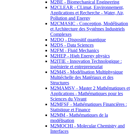
M2BE - Biomechanical Engineering
M2CLEAR - CLimat, Environnement,
Applications et Recherche - Water, Air,
Pollution and Energy
M2CMASIC - Conception, Modélisation
et Architecture des Systèmes Industriels
Complexes
M2DQ - Dispositif quantique
M2DS - Data Sciences
M2FM - Fluid Mechanics
M2HEP - High Energy physics
M2ITIE - Innovation Technologique :
ingénierie et entrepreneuriat
M2M4S - Modélisation Multiphysique
Multiéchelle des Matériaux et des
Structures
M2MAMSV - Master 2 Mathématiques et
Applications - Mathématiques pour les
Sciences du Vivant
M2MFSF - Mathématiques Financières :
Statistique et Finance
M2MM - Mathématiques de la
modélisation
M2MOCHI - Molecular Chemistry and
Interfaces