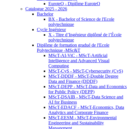
EuroteQ - Diplôme EuroteQ
Catalogue 2025 - 2026
Bachelor
BX - Bachelor of Science de l'Ecole
polytechnique
Cycle Ingénieur
X - Titre d’Ingénieur diplômé de l’École
polytechnique
Diplôme de formation gradué de l'Ecole
Polytechnique -MSc&T
MScT-AI-ViC - MScT-Artificial
Intelligence and Advanced Visual
Computing
MScT-CyS - MScT-Cybersecurity (CyS)
MScT-DDDF - MScT-Double Degree
Data and Finance (DDDF)
MScT-DEPP - MScT-Data and Economics
for Public Policy (DEPP)
MScT-DSAIB - MScT-Data Science and
AI for Business
MScT-EDACF - MScT-Economics, Data
Analytics and Corporate Finance
MScT-EESM - MScT-Environmental
Engineering and Sustainability
Management