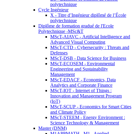
polytechnique
Cycle Ingénieur
X - Titre d’Ingénieur diplômé de l’École
polytechnique
Diplôme de formation gradué de l'Ecole
Polytechnique -MSc&T
MScT-AIAVC - Artificial Intelligence and
Advanced Visual Computing
MScT-CTD - Cybersecurity : Threats and
Defenses
MScT-DSB - Data Science for Business
MScT-ECOSEM - Environmental
Engineering and Sustainability
Management
MScT-EDACF - Economics, Data
Analytics and Corporate Finance
MScT-IOT - Internet of Things :
Innovation and Management Program
(IoT)
MScT-SCUP - Economics for Smart Cities
and Climate Policy
MScT-STEEM - Energy Environment :
Science Technology & Management
Master (DNM)
M1APPMATH - M1 - Applied