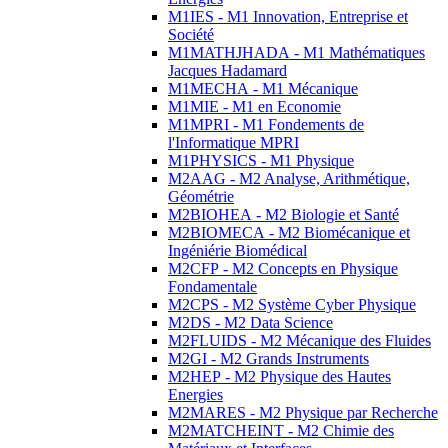
M1IES - M1 Innovation, Entreprise et
Société
M1MATHJHADA - M1 Mathématiques
Jacques Hadamard
M1MECHA - M1 Mécanique
M1MIE - M1 en Economie
M1MPRI - M1 Fondements de
l'Informatique MPRI
M1PHYSICS - M1 Physique
M2AAG - M2 Analyse, Arithmétique,
Géométrie
M2BIOHEA - M2 Biologie et Santé
M2BIOMECA - M2 Biomécanique et
Ingéniérie Biomédical
M2CFP - M2 Concepts en Physique
Fondamentale
M2CPS - M2 Système Cyber Physique
M2DS - M2 Data Science
M2FLUIDS - M2 Mécanique des Fluides
M2GI - M2 Grands Instruments
M2HEP - M2 Physique des Hautes
Energies
M2MARES - M2 Physique par Recherche
M2MATCHEINT - M2 Chimie des