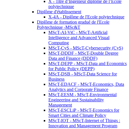
X - Titre d’Ingénieur diplômé de l’École
polytechnique
Diplôme d'établissement
X-4A - Diplôme de l'Ecole polytechnique
Diplôme de formation gradué de l'Ecole
Polytechnique -MSc&T
MScT-AI-ViC - MScT-Artificial
Intelligence and Advanced Visual
Computing
MScT-CyS - MScT-Cybersecurity (CyS)
MScT-DDDF - MScT-Double Degree
Data and Finance (DDDF)
MScT-DEPP - MScT-Data and Economics
for Public Policy (DEPP)
MScT-DSB - MScT-Data Science for
Business
MScT-EDACF - MScT-Economics, Data
Analytics and Corporate Finance
MScT-EESM - MScT-Environmental
Engineering and Sustainability
Management
MScT-ESCLiP - MScT-Economics for
Smart Cities and Climate Policy
MScT-IOT - MScT-Internet of Things :
Innovation and Management Program