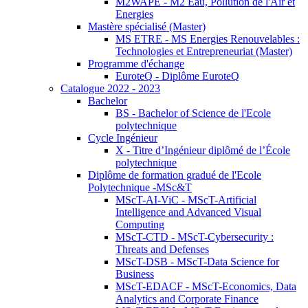
M2WAPE - M2 Eau, Pollution de l'Air et
Energies
Mastère spécialisé (Master)
MS ETRE - MS Energies Renouvelables :
Technologies et Entrepreneuriat (Master)
Programme d'échange
EuroteQ - Diplôme EuroteQ
Catalogue 2022 - 2023
Bachelor
BS - Bachelor of Science de l'Ecole
polytechnique
Cycle Ingénieur
X - Titre d’Ingénieur diplômé de l’École
polytechnique
Diplôme de formation gradué de l'Ecole
Polytechnique -MSc&T
MScT-AI-ViC - MScT-Artificial
Intelligence and Advanced Visual
Computing
MScT-CTD - MScT-Cybersecurity :
Threats and Defenses
MScT-DSB - MScT-Data Science for
Business
MScT-EDACF - MScT-Economics, Data
Analytics and Corporate Finance