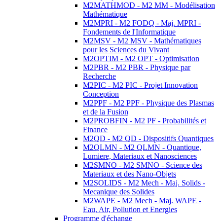
M2MATHMOD - M2 MM - Modélisation
Mathématique
M2MPRI - M2 FODQ - Maj. MPRI -
Fondements de l'Informatique
M2MSV - M2 MSV - Mathématiques
pour les Sciences du Vivant
M2OPTIM - M2 OPT - Optimisation
M2PBR - M2 PBR - Physique par
Recherche
M2PIC - M2 PIC - Projet Innovation
Conception
M2PPF - M2 PPF - Physique des Plasmas
et de la Fusion
M2PROBFIN - M2 PF - Probabilités et
Finance
M2QD - M2 QD - Dispositifs Quantiques
M2QLMN - M2 QLMN - Quantique,
Lumiere, Materiaux et Nanosciences
M2SMNO - M2 SMNO - Science des
Materiaux et des Nano-Objets
M2SOLIDS - M2 Mech - Maj. Solids -
Mecanique des Solides
M2WAPE - M2 Mech - Maj. WAPE -
Eau, Air, Pollution et Energies
Programme d'échange