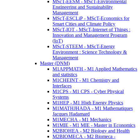
MScT-EESM - MScT-Environmental
Engineering and Sustainability
Management
MScT-ESCLiP - MScT-Economics for
Smart Cities and Climate Policy
MScT-IOT - MScT-Internet of Things :
Innovation and Management Program
(IoT)
MScT-STEEM - MScT-Energy
Environment : Science Technology &
Management
Master (DNM)
M1APPMATH - M1 Applied Mathematics
and statistics
M1CHEINT - M1 Chemistry and
Interfaces
M1CPS - M1 CPS - Cyber Physical
Systems
M1HEP - M1 High Energy Physics
M1MATHJHADA - M1 Mathematiques
Jacques Hadamard
M1MECHA - M1 Mechanics
M1MIE - M1 MIE - Master in Economics
M2BIOHEA - M2 Biology and Health
M2BIOMECA - M2 Biomeca -