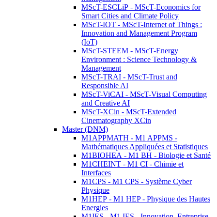
MScT-ESCLiP - MScT-Economics for
Smart Cities and Climate Policy
MScT-IOT - MScT-Internet of Things :
Innovation and Management Program
(IoT)
MScT-STEEM - MScT-Energy
Environment : Science Technology &
Management
MScT-TRAI - MScT-Trust and
Responsible AI
MScT-ViCAI - MScT-Visual Computing
and Creative AI
MScT-XCin - MScT-Extended
Cinematography XCin
Master (DNM)
M1APPMATH - M1 APPMS -
Mathématiques Appliquées et Statistiques
M1BIOHEA - M1 BH - Biologie et Santé
M1CHEINT - M1 CI - Chimie et
Interfaces
M1CPS - M1 CPS - Système Cyber
Physique
M1HEP - M1 HEP - Physique des Hautes
Energies
M1IES - M1 IES - Innovation, Entreprise