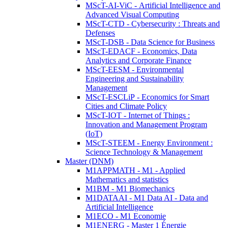
MScT-AI-ViC - Artificial Intelligence and
Advanced Visual Computing
MScT-CTD - Cybersecurity : Threats and
Defenses
MScT-DSB - Data Science for Business
MScT-EDACF - Economics, Data
Analytics and Corporate Finance
MScT-EESM - Environmental
Engineering and Sustainability
Management
MScT-ESCLiP - Economics for Smart
Cities and Climate Policy
MScT-IOT - Internet of Things :
Innovation and Management Program
(IoT)
MScT-STEEM - Energy Environment :
Science Technology & Management
Master (DNM)
M1APPMATH - M1 - Applied
Mathematics and statistics
M1BM - M1 Biomechanics
M1DATAAI - M1 Data AI - Data and
Artificial Intelligence
M1ECO - M1 Economie
M1ENERG - Master 1 Énergie