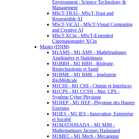
Environment : Science Technology &
Management
MScT-TRAI - MScT-Trust and
Responsible AI
MScT-ViCAI - MScT-Visual Computing
and Creative AI
MScT-XCin - MScT-Extended
Cinematography XCin
Master (DNM)
M1AMS - M1 AMS - Mathématiques
Appliquées et Statistiques
M1BBH - M1 BBH - Biologie,
Biotechnologie et Santé
M1BME - M1 BME - Ingénierie
BioMédicale
M1CHI - M1 CHI - Chimie et Interfaces
M1CPS - M1 CCSN - Maj. CPS -
Système Cyber Physique
M1HEP - M1 HEP - Physique des Hautes
Energies
M1IES - M1 IES - Innovation, Entreprise
et Société
M1MATHJHADA - M1 MJH -
Mathematiques Jacques Hadamard
M1MEC - M1 Mech - Mecanique