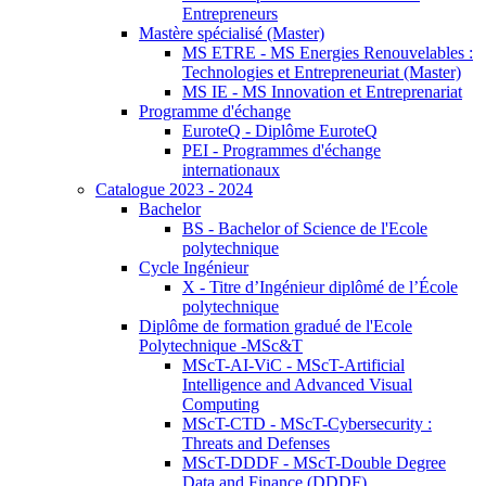
Entrepreneurs
Mastère spécialisé (Master)
MS ETRE - MS Energies Renouvelables :
Technologies et Entrepreneuriat (Master)
MS IE - MS Innovation et Entreprenariat
Programme d'échange
EuroteQ - Diplôme EuroteQ
PEI - Programmes d'échange
internationaux
Catalogue 2023 - 2024
Bachelor
BS - Bachelor of Science de l'Ecole
polytechnique
Cycle Ingénieur
X - Titre d’Ingénieur diplômé de l’École
polytechnique
Diplôme de formation gradué de l'Ecole
Polytechnique -MSc&T
MScT-AI-ViC - MScT-Artificial
Intelligence and Advanced Visual
Computing
MScT-CTD - MScT-Cybersecurity :
Threats and Defenses
MScT-DDDF - MScT-Double Degree
Data and Finance (DDDF)