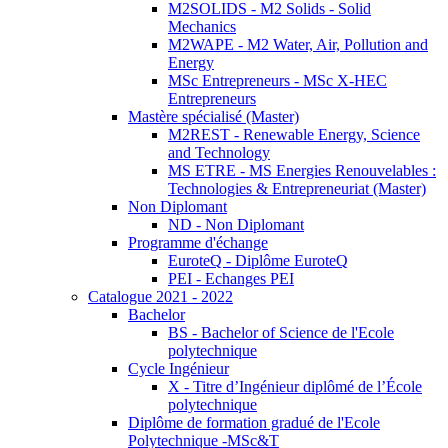
M2SOLIDS - M2 Solids - Solid
Mechanics
M2WAPE - M2 Water, Air, Pollution and
Energy
MSc Entrepreneurs - MSc X-HEC
Entrepreneurs
Mastère spécialisé (Master)
M2REST - Renewable Energy, Science
and Technology
MS ETRE - MS Energies Renouvelables :
Technologies & Entrepreneuriat (Master)
Non Diplomant
ND - Non Diplomant
Programme d'échange
EuroteQ - Diplôme EuroteQ
PEI - Echanges PEI
Catalogue 2021 - 2022
Bachelor
BS - Bachelor of Science de l'Ecole
polytechnique
Cycle Ingénieur
X - Titre d’Ingénieur diplômé de l’École
polytechnique
Diplôme de formation gradué de l'Ecole
Polytechnique -MSc&T