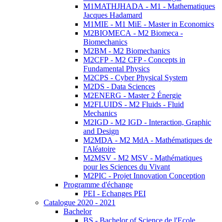
M1MATHJHADA - M1 - Mathematiques
Jacques Hadamard
M1MIE - M1 MiE - Master in Economics
M2BIOMECA - M2 Biomeca -
Biomechanics
M2BM - M2 Biomechanics
M2CFP - M2 CFP - Concepts in
Fundamental Physics
M2CPS - Cyber Physical System
M2DS - Data Sciences
M2ENERG - Master 2 Énergie
M2FLUIDS - M2 Fluids - Fluid
Mechanics
M2IGD - M2 IGD - Interaction, Graphic
and Design
M2MDA - M2 MdA - Mathématiques de
l'Aléatoire
M2MSV - M2 MSV - Mathématiques
pour les Sciences du Vivant
M2PIC - Projet Innovation Conception
Programme d'échange
PEI - Echanges PEI
Catalogue 2020 - 2021
Bachelor
BS - Bachelor of Science de l'Ecole