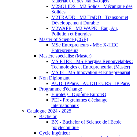
Matériaux et des Nano-Objets
M2SOLIDS - M2 Solids - Mécanique des
Solides
M2TRADD - M2 TraDD - Transport et
Développement Durable
M2WAPE - M2 WAPE - Eau, Air,
Pollution et Énergies
Master of Science (CGE)
MSc Entrepreneurs - MSc X-HEC
Entrepreneurs
Mastère spécialisé (Master)
MS ETRE - MS Energies Renouvelables :
Technologies et Entrepreneuriat (Master)
MS IE - MS Innovation et Entreprenariat
Non Diplomant
AUD_IPParis - AUDITEURS - IP Paris
Programme d'échange
EuroteQ - Diplôme EuroteQ
PEI - Programmes d'échange
internationaux
Catalogue 2024 - 2025
Bachelor
BX - Bachelor of Science de l'Ecole
polytechnique
Cycle Ingénieur