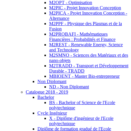
M2OPT - Optimisation
M2PIC - Projet Innovation Conception
M2PICA - Projet Innovation Conception -
Alternance
M2PPF - Physique des Plasmas et de la
Fusion
M2PROBAFI - Mathématiques
Financières : Probabilités et Finance
M2REST - Renewable Energy, Science
and Technology
M2SMNO - Sciences des Matériaux et des
nano-objets
M2TRADD - Transport et Développement
Durable - TRADD
MBIOENT - Master Bio-entrepreneur
Non Diplomant
ND - Non Diplomant
Catalogue 2018 - 2019
Bachelor
BS - Bachelor of Science de l'Ecole
polytechnique
Cycle Ingénieur
X - Diplôme d'ingénieur de l'Ecole
polytechnique
Diplôme de formation gradué de l'Ecole