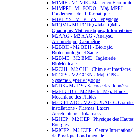
M1MIE - M1 MiE - Master en Economie
M1MPRI - M1 FODQ - Maj. MPRI -
Fondements de l'Informatique
M1PHYS - M1 PHYS - Physique
M1QMI - M1 FODQ - Maj. QMI -
Quantique, Mathematiques, Informatique
M2AAG - M2 AAG - Analyse,
Arithmétique, Géométrie
M2BBH - M2 BBH - Biologie,
Biotechnologie et Santé
M2BME - M2 BME - Ingénierie
BioMédicale
M2CHI - M2 CHI - Chimie et Interfaces
M2CPS - M2 CCSN - Maj. CPS -
Système Cyber Physique
M2DS - M2 DS - Science des données
M2FLUIDS - M2 Mech - Maj. Fluids -
Mecanique des Fluides
M2GIPLATO - M2 GI-PLATO - Grandes
installations - Plasmas, Lasers,
Accélérateurs, Tokamaks
M2HEP - M2 HEP - Physique des Hautes
Energies
M2ICFP - M2 ICFP - Centre International
de Physique Fondamentale