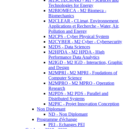
M1SCTECHNRJ - M1 - Sciences and
Technologies for Energy
M2BIOMECA - M2 Biomeca -
Biomechanics
M2CLEAR - CLimat, Environnement,
Applications et Recherche - Water, Air,
Pollution and Energy
M2CPS - Cyber Physical System
M2CYBER - M2 Cyber - Cybersecurity
M2DS - Data Sciences
M2HPDA - M2 HPDA - High
Performance Data Analytics
M2IGD - M2 IGD - Interaction, Graphic
and Design
M2MPRI - M2 MPRI - Foudations of
Computer Science
M2MPRO - M2 MPRO - Operation
Research
M2PDS - M2 PDS - Parallel and
Distributed Systems
M2PIC - Projet Innovation Conception
Non Diplomant
ND - Non Diplomant
Programme d'échange
PEI - Echanges PEI