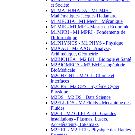
et Société
M1MATHJHADA - M1 MJH -
Mathématiques Jacques Hadamard
M1MECHA - M1 Mech - Mécanique
M1MIE - M1 MiE - Master en Economie
M1MPRI - M1 MPRI - Fondements de
l'Informatique
M1PHYSICS - M1 PHYS - Physique
M2AAG - M2 AAG - Analyse,
Arithmétique, Géométrie
M2BIOHEA - M2 BH - Biologie et Santé
M2BIOMECA - M2 BME - Ingénierie
BioMédicale
M2CHEINT - M2 CI - Chimie et
Interfaces
M2CPS - M2 CPS - Système Cyber
Physique
M2DS - M2 DS - Data Science
M2FLUIDS - M2 Fluids - Mécanique des
Fluides
M2GI - M2 GI-PLATO - Grandes
installations - Plasmas, Lasers,
Accélérateurs, Tokamaks
M2HEP - M2 HEP - Physique des Hautes