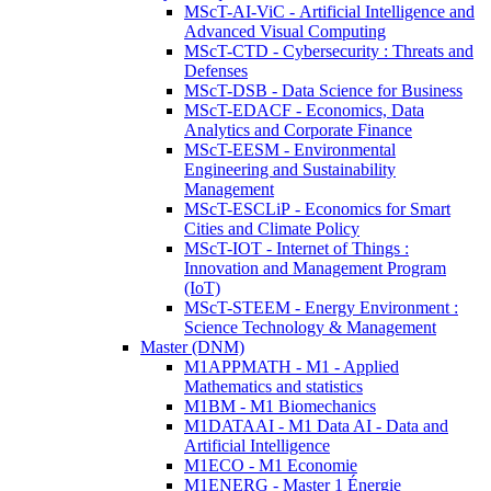
MScT-AI-ViC - Artificial Intelligence and
Advanced Visual Computing
MScT-CTD - Cybersecurity : Threats and
Defenses
MScT-DSB - Data Science for Business
MScT-EDACF - Economics, Data
Analytics and Corporate Finance
MScT-EESM - Environmental
Engineering and Sustainability
Management
MScT-ESCLiP - Economics for Smart
Cities and Climate Policy
MScT-IOT - Internet of Things :
Innovation and Management Program
(IoT)
MScT-STEEM - Energy Environment :
Science Technology & Management
Master (DNM)
M1APPMATH - M1 - Applied
Mathematics and statistics
M1BM - M1 Biomechanics
M1DATAAI - M1 Data AI - Data and
Artificial Intelligence
M1ECO - M1 Economie
M1ENERG - Master 1 Énergie