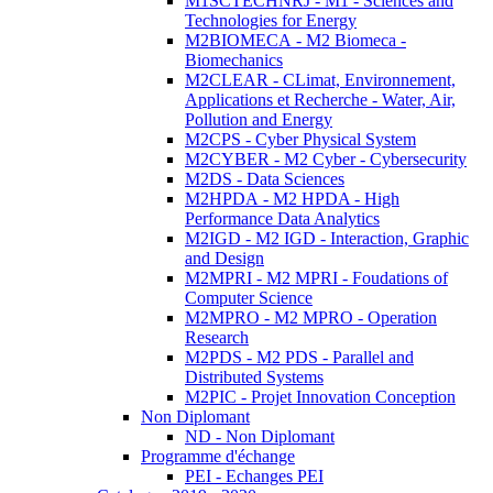
M1SCTECHNRJ - M1 - Sciences and
Technologies for Energy
M2BIOMECA - M2 Biomeca -
Biomechanics
M2CLEAR - CLimat, Environnement,
Applications et Recherche - Water, Air,
Pollution and Energy
M2CPS - Cyber Physical System
M2CYBER - M2 Cyber - Cybersecurity
M2DS - Data Sciences
M2HPDA - M2 HPDA - High
Performance Data Analytics
M2IGD - M2 IGD - Interaction, Graphic
and Design
M2MPRI - M2 MPRI - Foudations of
Computer Science
M2MPRO - M2 MPRO - Operation
Research
M2PDS - M2 PDS - Parallel and
Distributed Systems
M2PIC - Projet Innovation Conception
Non Diplomant
ND - Non Diplomant
Programme d'échange
PEI - Echanges PEI