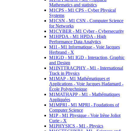
Mathematics and statistics
M1CPS - M1 CPS - Cyber Physical
Systems
M1CSN - M1 CSN - Computer Science
for Networks
M1CYBER - M1 Cyber - Cybersecurity
M1HPDA - M1 HPDA - High
Performance Data Analytics
M1I - M1 Informatique - Voie Jacques
Herbrand - X
M1IGD - M1 IGD - Interaction, Graphic
and Design
M1INTTRACPHY - M1 - International
Track in Physics
M1MAP - M1 Mathématiques et
Applications - Voie Jacques Hadamard -
École Polytechnique
M1MATHAPP - M1 - Mathématiques
Appliquées
M1MPRI - M1 MPRI - Foudations of
Computer Science
M1P - M1 Physique - Voie Irène Joliot
Curie - X
M1PHYSICS - M1 - Physics