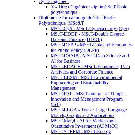
Cycle Ingénieur
X - Titre d’Ingénieur diplômé de l’École
polytechnique
Diplôme de formation gradué de l'Ecole
Polytechnique -MSc&T
MScT-CyS - MScT-Cybersecurity (CyS)
MScT-DDDF - MScT-Double Degree
Data and Finance (DDDF)
MScT-DEPP - MScT-Data and Economics
for Public Policy (DEPP)
MScT-DSAIB - MScT-Data Science and
AI for Business
MScT-EDACF - MScT-Economics, Data
Analytics and Corporate Finance
MScT-EESM - MScT-Environmental
Engineering and Sustainability
Management
MScT-IOT - MScT-Internet of Things :
Innovation and Management Program
(IoT)
MScT-LLGA - Track : Large Language
Models, Graphs and Applications
MScT-MaQI - AI for Markets and
Quantitative Investment (AI-MaQI)
MScT-STEEM - MScT-Energy