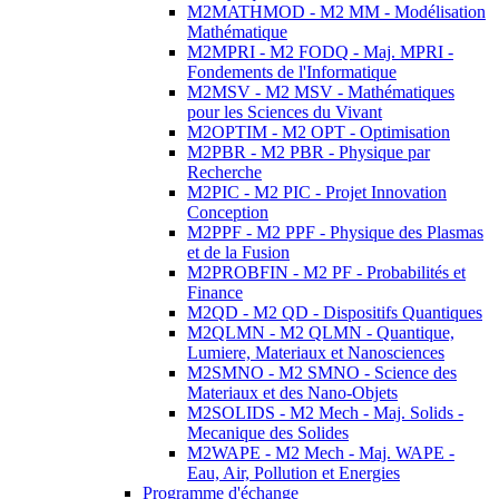
M2MATHMOD - M2 MM - Modélisation
Mathématique
M2MPRI - M2 FODQ - Maj. MPRI -
Fondements de l'Informatique
M2MSV - M2 MSV - Mathématiques
pour les Sciences du Vivant
M2OPTIM - M2 OPT - Optimisation
M2PBR - M2 PBR - Physique par
Recherche
M2PIC - M2 PIC - Projet Innovation
Conception
M2PPF - M2 PPF - Physique des Plasmas
et de la Fusion
M2PROBFIN - M2 PF - Probabilités et
Finance
M2QD - M2 QD - Dispositifs Quantiques
M2QLMN - M2 QLMN - Quantique,
Lumiere, Materiaux et Nanosciences
M2SMNO - M2 SMNO - Science des
Materiaux et des Nano-Objets
M2SOLIDS - M2 Mech - Maj. Solids -
Mecanique des Solides
M2WAPE - M2 Mech - Maj. WAPE -
Eau, Air, Pollution et Energies
Programme d'échange