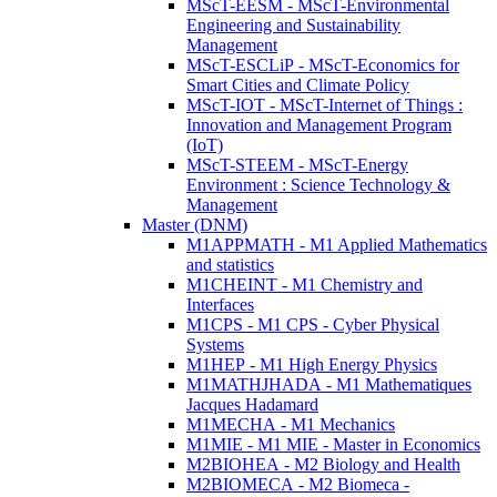
MScT-EESM - MScT-Environmental
Engineering and Sustainability
Management
MScT-ESCLiP - MScT-Economics for
Smart Cities and Climate Policy
MScT-IOT - MScT-Internet of Things :
Innovation and Management Program
(IoT)
MScT-STEEM - MScT-Energy
Environment : Science Technology &
Management
Master (DNM)
M1APPMATH - M1 Applied Mathematics
and statistics
M1CHEINT - M1 Chemistry and
Interfaces
M1CPS - M1 CPS - Cyber Physical
Systems
M1HEP - M1 High Energy Physics
M1MATHJHADA - M1 Mathematiques
Jacques Hadamard
M1MECHA - M1 Mechanics
M1MIE - M1 MIE - Master in Economics
M2BIOHEA - M2 Biology and Health
M2BIOMECA - M2 Biomeca -