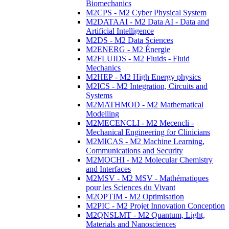
Biomechanics
M2CPS - M2 Cyber Physical System
M2DATAAI - M2 Data AI - Data and
Artificial Intelligence
M2DS - M2 Data Sciences
M2ENERG - M2 Énergie
M2FLUIDS - M2 Fluids - Fluid
Mechanics
M2HEP - M2 High Energy physics
M2ICS - M2 Integration, Circuits and
Systems
M2MATHMOD - M2 Mathematical
Modelling
M2MECENCLI - M2 Mecencli -
Mechanical Engineering for Clinicians
M2MICAS - M2 Machine Learning,
Communications and Security
M2MOCHI - M2 Molecular Chemistry
and Interfaces
M2MSV - M2 MSV - Mathématiques
pour les Sciences du Vivant
M2OPTIM - M2 Optimisation
M2PIC - M2 Projet Innovation Conception
M2QNSLMT - M2 Quantum, Light,
Materials and Nanosciences