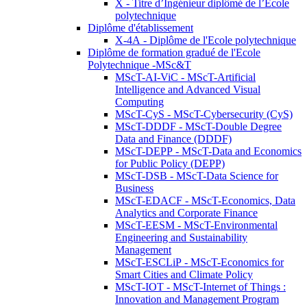
X - Titre d’Ingénieur diplômé de l’École
polytechnique
Diplôme d'établissement
X-4A - Diplôme de l'Ecole polytechnique
Diplôme de formation gradué de l'Ecole
Polytechnique -MSc&T
MScT-AI-ViC - MScT-Artificial
Intelligence and Advanced Visual
Computing
MScT-CyS - MScT-Cybersecurity (CyS)
MScT-DDDF - MScT-Double Degree
Data and Finance (DDDF)
MScT-DEPP - MScT-Data and Economics
for Public Policy (DEPP)
MScT-DSB - MScT-Data Science for
Business
MScT-EDACF - MScT-Economics, Data
Analytics and Corporate Finance
MScT-EESM - MScT-Environmental
Engineering and Sustainability
Management
MScT-ESCLiP - MScT-Economics for
Smart Cities and Climate Policy
MScT-IOT - MScT-Internet of Things :
Innovation and Management Program