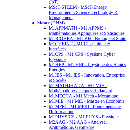
(IoT)
MScT-STEEM - MScT-Energy
Environment : Science Technology &
Management
Master (DNM)
M1APPMATH - M1 APPMS -
Mathématiques Appliquées et Statistiques
M1BIOHEA - M1 BH - Biologie et Santé
M1CHEINT - M1 CI - Chimie et
Interfaces
M1CPS - M1 CPS - Système Cyber
Physique
M1HEP - M1 HEP - Physique des Hautes
Energies
M1IES - M1 IES - Innovation, Entreprise
et Société
M1MATHJHADA - M1 MJH -
Mathématiques Jacques Hadamard
M1MECHA - M1 Mech - Mécanique
M1MIE - M1 MiE - Master en Economie
M1MPRI - M1 MPRI - Fondements de
l'Informatique
M1PHYSICS - M1 PHYS - Physique
M2AAG - M2 AAG - Analyse,
Arithmétique, Géométrie