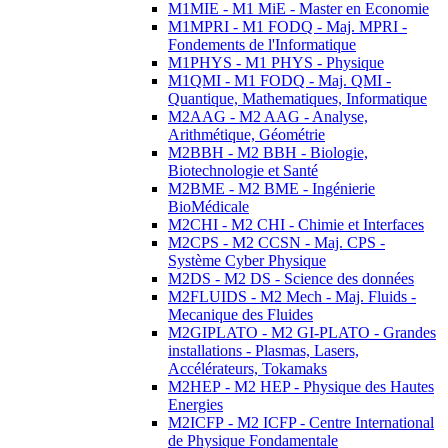
M1MIE - M1 MiE - Master en Economie
M1MPRI - M1 FODQ - Maj. MPRI -
Fondements de l'Informatique
M1PHYS - M1 PHYS - Physique
M1QMI - M1 FODQ - Maj. QMI -
Quantique, Mathematiques, Informatique
M2AAG - M2 AAG - Analyse,
Arithmétique, Géométrie
M2BBH - M2 BBH - Biologie,
Biotechnologie et Santé
M2BME - M2 BME - Ingénierie
BioMédicale
M2CHI - M2 CHI - Chimie et Interfaces
M2CPS - M2 CCSN - Maj. CPS -
Système Cyber Physique
M2DS - M2 DS - Science des données
M2FLUIDS - M2 Mech - Maj. Fluids -
Mecanique des Fluides
M2GIPLATO - M2 GI-PLATO - Grandes
installations - Plasmas, Lasers,
Accélérateurs, Tokamaks
M2HEP - M2 HEP - Physique des Hautes
Energies
M2ICFP - M2 ICFP - Centre International
de Physique Fondamentale