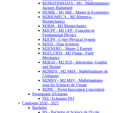
M1MATHJHADA - M1 - Mathematiques
Jacques Hadamard
M1MIE - M1 MiE - Master in Economics
M2BIOMECA - M2 Biomeca -
Biomechanics
M2BM - M2 Biomechanics
M2CFP - M2 CFP - Concepts in
Fundamental Physics
M2CPS - Cyber Physical System
M2DS - Data Sciences
M2ENERG - Master 2 Énergie
M2FLUIDS - M2 Fluids - Fluid
Mechanics
M2IGD - M2 IGD - Interaction, Graphic
and Design
M2MDA - M2 MdA - Mathématiques de
l'Aléatoire
M2MSV - M2 MSV - Mathématiques
pour les Sciences du Vivant
M2PIC - Projet Innovation Conception
Programme d'échange
PEI - Echanges PEI
Catalogue 2020 - 2021
Bachelor
BS - Bachelor of Science de l'Ecole