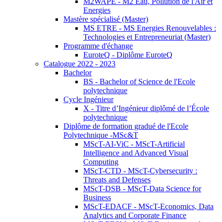
M2WAPE - M2 Eau, Pollution de l'Air et
Energies
Mastère spécialisé (Master)
MS ETRE - MS Energies Renouvelables :
Technologies et Entrepreneuriat (Master)
Programme d'échange
EuroteQ - Diplôme EuroteQ
Catalogue 2022 - 2023
Bachelor
BS - Bachelor of Science de l'Ecole
polytechnique
Cycle Ingénieur
X - Titre d’Ingénieur diplômé de l’École
polytechnique
Diplôme de formation gradué de l'Ecole
Polytechnique -MSc&T
MScT-AI-ViC - MScT-Artificial
Intelligence and Advanced Visual
Computing
MScT-CTD - MScT-Cybersecurity :
Threats and Defenses
MScT-DSB - MScT-Data Science for
Business
MScT-EDACF - MScT-Economics, Data
Analytics and Corporate Finance