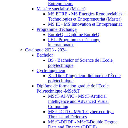
Entrepreneurs
Mastère spécialisé (Master)
MS ETRE - MS Energies Renouvelables :
Technologies et Entrepreneuriat (Master)
MS IE - MS Innovation et Entreprenariat
Programme d'échange
EuroteQ - Diplôme EuroteQ
PEI - Programmes d'échange
internationaux
Catalogue 2023 - 2024
Bachelor
BS - Bachelor of Science de l'Ecole
polytechnique
Cycle Ingénieur
X - Titre d’Ingénieur diplômé de l’École
polytechnique
Diplôme de formation gradué de l'Ecole
Polytechnique -MSc&T
MScT-AI-ViC - MScT-Artificial
Intelligence and Advanced Visual
Computing
MScT-CTD - MScT-Cybersecurity :
Threats and Defenses
MScT-DDDF - MScT-Double Degree
Data and Finance (DDDF)