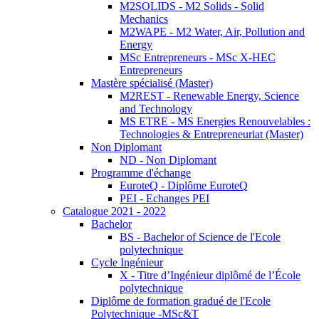
M2SOLIDS - M2 Solids - Solid
Mechanics
M2WAPE - M2 Water, Air, Pollution and
Energy
MSc Entrepreneurs - MSc X-HEC
Entrepreneurs
Mastère spécialisé (Master)
M2REST - Renewable Energy, Science
and Technology
MS ETRE - MS Energies Renouvelables :
Technologies & Entrepreneuriat (Master)
Non Diplomant
ND - Non Diplomant
Programme d'échange
EuroteQ - Diplôme EuroteQ
PEI - Echanges PEI
Catalogue 2021 - 2022
Bachelor
BS - Bachelor of Science de l'Ecole
polytechnique
Cycle Ingénieur
X - Titre d’Ingénieur diplômé de l’École
polytechnique
Diplôme de formation gradué de l'Ecole
Polytechnique -MSc&T