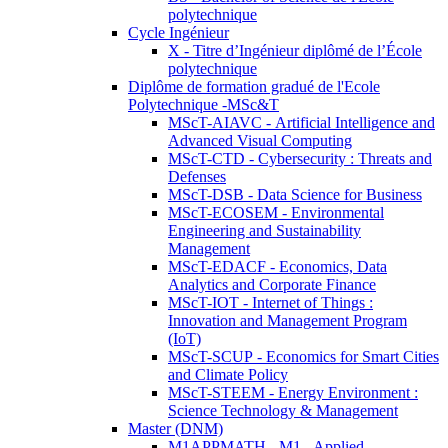
polytechnique
Cycle Ingénieur
X - Titre d’Ingénieur diplômé de l’École
polytechnique
Diplôme de formation gradué de l'Ecole
Polytechnique -MSc&T
MScT-AIAVC - Artificial Intelligence and
Advanced Visual Computing
MScT-CTD - Cybersecurity : Threats and
Defenses
MScT-DSB - Data Science for Business
MScT-ECOSEM - Environmental
Engineering and Sustainability
Management
MScT-EDACF - Economics, Data
Analytics and Corporate Finance
MScT-IOT - Internet of Things :
Innovation and Management Program
(IoT)
MScT-SCUP - Economics for Smart Cities
and Climate Policy
MScT-STEEM - Energy Environment :
Science Technology & Management
Master (DNM)
M1APPMATH - M1 - Applied