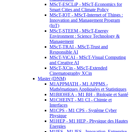
MScT-ESCLiP - MScT-Economics for
Smart Cities and Climate Policy
MScT-IOT - MScT-Internet of Things :
Innovation and Management Program
(IoT)
MScT-STEEM - MScT-Energy
Environment : Science Technology &
Management
MScT-TRAI - MScT-Trust and
Responsible AI
MScT-ViCAI - MScT-Visual Computing
and Creative AI
MScT-XCin - MScT-Extended
Cinematography XCin
Master (DNM)
M1APPMATH - M1 APPMS -
Mathématiques Appliquées et Statistiques
M1BIOHEA - M1 BH - Biologie et Santé
M1CHEINT - M1 CI - Chimie et
Interfaces
M1CPS - M1 CPS - Système Cyber
Physique
M1HEP - M1 HEP - Physique des Hautes
Energies
M1IES - M1 IES - Innovation, Entreprise