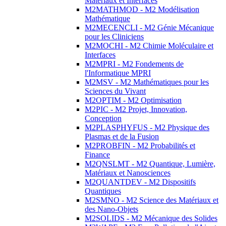
Matériaux et Interfaces
M2MATHMOD - M2 Modélisation
Mathématique
M2MECENCLI - M2 Génie Mécanique
pour les Cliniciens
M2MOCHI - M2 Chimie Moléculaire et
Interfaces
M2MPRI - M2 Fondements de
l'Informatique MPRI
M2MSV - M2 Mathématiques pour les
Sciences du Vivant
M2OPTIM - M2 Optimisation
M2PIC - M2 Projet, Innovation,
Conception
M2PLASPHYFUS - M2 Physique des
Plasmas et de la Fusion
M2PROBFIN - M2 Probabilités et
Finance
M2QNSLMT - M2 Quantique, Lumière,
Matériaux et Nanosciences
M2QUANTDEV - M2 Dispositifs
Quantiques
M2SMNO - M2 Science des Matériaux et
des Nano-Objets
M2SOLIDS - M2 Mécanique des Solides