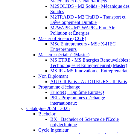
Matériaux et des Nano-Objets
M2SOLIDS - M2 Solids - Mécanique des
Solides
M2TRADD - M2 TraDD - Transport et
Développement Durable
M2WAPE - M2 WAPE - Eau, Air,
Pollution et Énergies
Master of Science (CGE)
MSc Entrepreneurs - MSc X-HEC
Entrepreneurs
Mastère spécialisé (Master)
MS ETRE - MS Energies Renouvelables :
Technologies et Entrepreneuriat (Master)
MS IE - MS Innovation et Entreprenariat
Non Diplomant
AUD_IPParis - AUDITEURS - IP Paris
Programme d'échange
EuroteQ - Diplôme EuroteQ
PEI - Programmes d'échange
internationaux
Catalogue 2024 - 2025
Bachelor
BX - Bachelor of Science de l'Ecole
polytechnique
Cycle Ingénieur