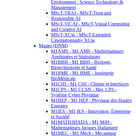
Environment : Science Technology &
Management
MScT-TRAI - MScT-Trust and
Responsible AI
MScT-ViCAI - MScT-Visual Computing
and Creative AI
MScT-XCin - MScT-Extended
Cinematography XCin
Master (DNM)
M1AMS - M1 AMS - Mathématiques
Appliquées et Statistiques
M1BBH - M1 BBH - Biologie,
Biotechnologie et Santé
M1BME - M1 BME - Ingénierie
BioMédicale
M1CHI - M1 CHI - Chimie et Interfaces
M1CPS - M1 CCSN - Maj. CPS -
Système Cyber Physique
M1HEP - M1 HEP - Physique des Hautes
Energies
M1IES - M1 IES - Innovation, Entreprise
et Société
M1MATHJHADA - M1 MJH -
Mathematiques Jacques Hadamard
M1MEC - M1 Mech - Mecanique