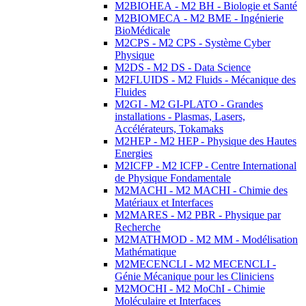
M2BIOHEA - M2 BH - Biologie et Santé
M2BIOMECA - M2 BME - Ingénierie
BioMédicale
M2CPS - M2 CPS - Système Cyber
Physique
M2DS - M2 DS - Data Science
M2FLUIDS - M2 Fluids - Mécanique des
Fluides
M2GI - M2 GI-PLATO - Grandes
installations - Plasmas, Lasers,
Accélérateurs, Tokamaks
M2HEP - M2 HEP - Physique des Hautes
Energies
M2ICFP - M2 ICFP - Centre International
de Physique Fondamentale
M2MACHI - M2 MACHI - Chimie des
Matériaux et Interfaces
M2MARES - M2 PBR - Physique par
Recherche
M2MATHMOD - M2 MM - Modélisation
Mathématique
M2MECENCLI - M2 MECENCLI -
Génie Mécanique pour les Cliniciens
M2MOCHI - M2 MoChI - Chimie
Moléculaire et Interfaces