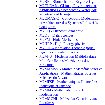
M2BE - Biomechanical Engineering
M2CLEAR - CLimat, Environnement,
Applications et Recherche - Water, Air,
Pollution and Energy
M2CMASIC - Conception, Modélisation
et Architecture des Systèmes Industriels
Complexes
M2DQ - Dispositif quantique
M2DS - Data Sciences
M2FM - Fluid Mechanics
M2HEP - High Energy physics
M2ITIE - Innovation Technologique :
ingénierie et entrepreneuriat
M2M4S - Modélisation Multiphysique
Multiéchelle des Matériaux et des
Structures
M2MAMSV - Master 2 Mathématiques et
Applications - Mathématiques pour les
Sciences du Vivant
M2MFSF - Mathématiques Financières :
Statistique et Finance
M2MM - Mathématiques de la
modélisation
M2MOCHI - Molecular Chemistry and
Interfaces