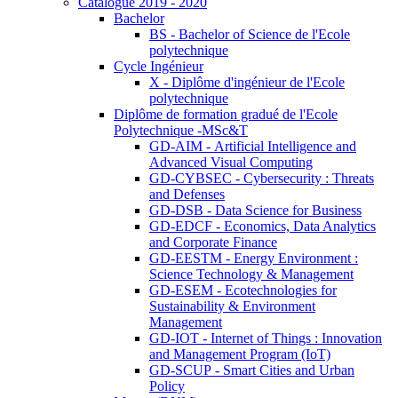
Catalogue 2019 - 2020
Bachelor
BS - Bachelor of Science de l'Ecole
polytechnique
Cycle Ingénieur
X - Diplôme d'ingénieur de l'Ecole
polytechnique
Diplôme de formation gradué de l'Ecole
Polytechnique -MSc&T
GD-AIM - Artificial Intelligence and
Advanced Visual Computing
GD-CYBSEC - Cybersecurity : Threats
and Defenses
GD-DSB - Data Science for Business
GD-EDCF - Economics, Data Analytics
and Corporate Finance
GD-EESTM - Energy Environment :
Science Technology & Management
GD-ESEM - Ecotechnologies for
Sustainability & Environment
Management
GD-IOT - Internet of Things : Innovation
and Management Program (IoT)
GD-SCUP - Smart Cities and Urban
Policy