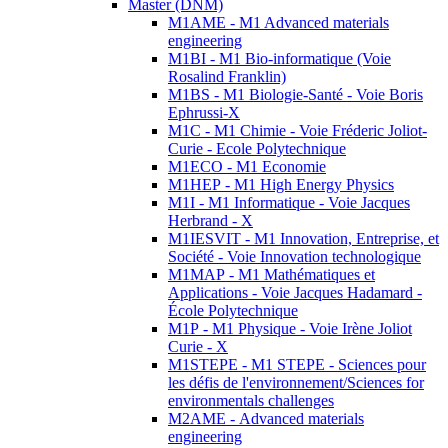
Master (DNM)
M1AME - M1 Advanced materials
engineering
M1BI - M1 Bio-informatique (Voie
Rosalind Franklin)
M1BS - M1 Biologie-Santé - Voie Boris
Ephrussi-X
M1C - M1 Chimie - Voie Fréderic Joliot-
Curie - Ecole Polytechnique
M1ECO - M1 Economie
M1HEP - M1 High Energy Physics
M1I - M1 Informatique - Voie Jacques
Herbrand - X
M1IESVIT - M1 Innovation, Entreprise, et
Société - Voie Innovation technologique
M1MAP - M1 Mathématiques et
Applications - Voie Jacques Hadamard -
École Polytechnique
M1P - M1 Physique - Voie Irène Joliot
Curie - X
M1STEPE - M1 STEPE - Sciences pour
les défis de l'environnement/Sciences for
environmentals challenges
M2AME - Advanced materials
engineering