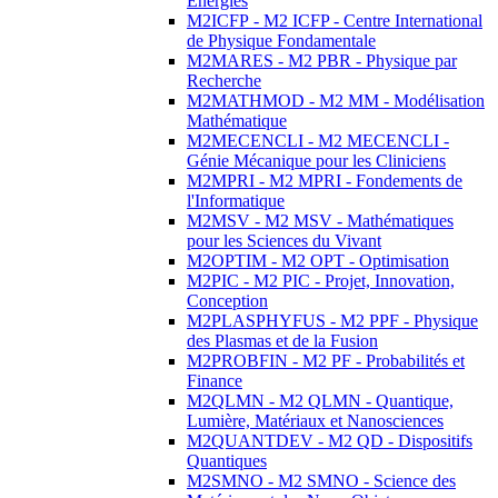
Energies
M2ICFP - M2 ICFP - Centre International
de Physique Fondamentale
M2MARES - M2 PBR - Physique par
Recherche
M2MATHMOD - M2 MM - Modélisation
Mathématique
M2MECENCLI - M2 MECENCLI -
Génie Mécanique pour les Cliniciens
M2MPRI - M2 MPRI - Fondements de
l'Informatique
M2MSV - M2 MSV - Mathématiques
pour les Sciences du Vivant
M2OPTIM - M2 OPT - Optimisation
M2PIC - M2 PIC - Projet, Innovation,
Conception
M2PLASPHYFUS - M2 PPF - Physique
des Plasmas et de la Fusion
M2PROBFIN - M2 PF - Probabilités et
Finance
M2QLMN - M2 QLMN - Quantique,
Lumière, Matériaux et Nanosciences
M2QUANTDEV - M2 QD - Dispositifs
Quantiques
M2SMNO - M2 SMNO - Science des