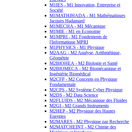
M1IES - M1 Innovation, Entreprise et
Société
M1MATHJHADA - M1 Mathématiques
Jacques Hadamard
M1MECHA - M1 Mécanique
M1MIE - M1 en Economie
M1MPRI - M1 Fondements de
l'Informatique MPRI
M1PHYSICS - M1 Physique
M2AAG - M2 Analyse, Arithmétique,
Géométrie
M2BIOHEA - M2 Biologie et Santé
M2BIOMECA - M2 Biomécanique et
Ingéniérie Biomédical
M2CFP - M2 Concepts en Physique
Fondamentale
M2CPS - M2 Système Cyber Physique
M2DS - M2 Data Science
M2FLUIDS - M2 Mécanique des Fluides
M2GI - M2 Grands Instruments
M2HEP - M2 Physique des Hautes
Energies
M2MARES - M2 Physique par Recherche
M2MATCHEINT - M2 Chimie des