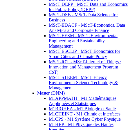
MScT-DEPP - MScT-Data and Economics
for Public Policy (DEPP)
MScT-DSB - MScT-Data Science for
Business
MScT-EDACF - MScT-Economics, Data
Analytics and Corporate Finance
MScT-EESM - MScT-Environmental
Engineering and Sustainability
Management
MScT-ESCLiP - MScT-Economics for
Smart Cities and Climate Policy
MScT-IOT - MScT-Internet of Things :
Innovation and Management Program
(IoT)
MScT-STEEM - MScT-Energy
Environment : Science Technology &
Management
Master (DNM)
M1APPMATH - M1 Mathématiques
Appliquées et Statistiques
M1BIOHEA - M1 Biologie et Santé
M1CHEINT - M1 Chimie et Interfaces
M1CPS - M1 Système Cyber Physique
M1HEP - M1 Physique des Hautes
Energies