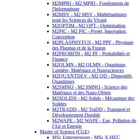
M2MPRI - M2 MPRI - Fondements de
l'Informatique
M2MSV - M2 MSV - Mathématiques
pour les Sciences du Vivant
M2OPTIM - M2 OPT - Optimisation
M2PIC - M2 PIC - Projet, Innovation,
Conception
M2PLASPHYFUS - M2 PPF - Physique
des Plasmas et de la Fusion
M2PROBFIN - M2 PF - Probabilités et
Finance
M2QLMN - M2 QLMN - Quantique,
Lumière, Matériaux et Nanosciences
M2QUANTDEV - M2 QD - Dispositifs
Quantiques
M2SMNO - M2 SMNO - Science des
Matériaux et des Nano-Objets
M2SOLIDS - M2 Solids - Mécanique des
Solides
M2TRADD - M2 TraDD - Transport et
Développement Durable
M2WAPE - M2 WAPE - Eau, Pollution de
l'Air et Energie
Master of Science (CGE)
MSc Entrepreneurs - MSc X-HEC