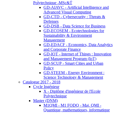
Polytechnique -MSc&T
GD-AIAVC - Artificial Intelligence and
Advanced Visual Computing
GD-CTD - Cybersecurity : Threats &
Defenses
GD-DSB - Data Science for Business
GD-ECOSEM - Ecotechnologies for
Sustainability & Environment
Management
GD-EDACF - Economics, Data Analytics
and Corporate Finance
GD-IOT - Internet of Things : Innovation
and Management Program (IoT)
GD-SCUP - Smart Cities and Urban
Policy
GD-STEEM - Energy Environment :
Science Technology & Management
Catalogue 2017 - 2018
Cycle Ingénieur
X - Diplôme d'ingénieur de l'Ecole
Polytechnique
Master (DNM)
M1QMI - M1 FODQ - Maj. QMI -
Quantique, mathematiques, informatique