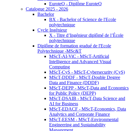
EuroteQ - Diplôme EuroteQ
Catalogue 2025 - 2026
Bachelor
BX - Bachelor of Science de l'Ecole
polytechnique
Cycle Ingénieur
X - Titre d’Ingénieur diplômé de l’École
polytechnique
Diplôme de formation gradué de l'Ecole
Polytechnique -MSc&T
MScT-AI-ViC - MScT-Artificial
Intelligence and Advanced Visual
Computing
MScT-CyS - MScT-Cybersecurity (CyS)
MScT-DDDF - MScT-Double Degree
Data and Finance (DDDF)
MScT-DEPP - MScT-Data and Economics
for Public Policy (DEPP)
MScT-DSAIB - MScT-Data Science and
AI for Business
MScT-EDACF - MScT-Economics, Data
Analytics and Corporate Finance
MScT-EESM - MScT-Environmental
Engineering and Sustainability
Management