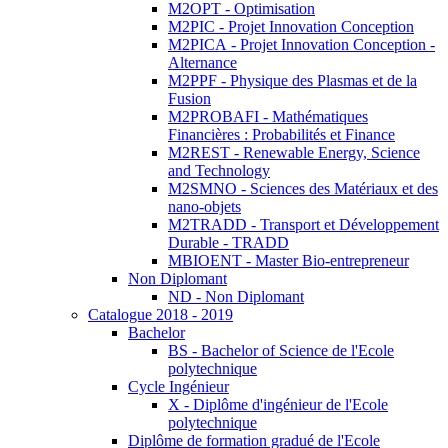
M2OPT - Optimisation
M2PIC - Projet Innovation Conception
M2PICA - Projet Innovation Conception -
Alternance
M2PPF - Physique des Plasmas et de la
Fusion
M2PROBAFI - Mathématiques
Financières : Probabilités et Finance
M2REST - Renewable Energy, Science
and Technology
M2SMNO - Sciences des Matériaux et des
nano-objets
M2TRADD - Transport et Développement
Durable - TRADD
MBIOENT - Master Bio-entrepreneur
Non Diplomant
ND - Non Diplomant
Catalogue 2018 - 2019
Bachelor
BS - Bachelor of Science de l'Ecole
polytechnique
Cycle Ingénieur
X - Diplôme d'ingénieur de l'Ecole
polytechnique
Diplôme de formation gradué de l'Ecole