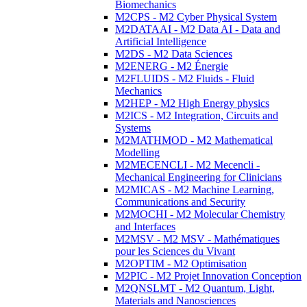
Biomechanics
M2CPS - M2 Cyber Physical System
M2DATAAI - M2 Data AI - Data and
Artificial Intelligence
M2DS - M2 Data Sciences
M2ENERG - M2 Énergie
M2FLUIDS - M2 Fluids - Fluid
Mechanics
M2HEP - M2 High Energy physics
M2ICS - M2 Integration, Circuits and
Systems
M2MATHMOD - M2 Mathematical
Modelling
M2MECENCLI - M2 Mecencli -
Mechanical Engineering for Clinicians
M2MICAS - M2 Machine Learning,
Communications and Security
M2MOCHI - M2 Molecular Chemistry
and Interfaces
M2MSV - M2 MSV - Mathématiques
pour les Sciences du Vivant
M2OPTIM - M2 Optimisation
M2PIC - M2 Projet Innovation Conception
M2QNSLMT - M2 Quantum, Light,
Materials and Nanosciences