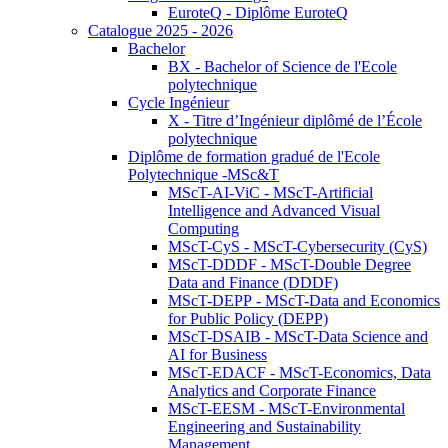
EuroteQ - Diplôme EuroteQ
Catalogue 2025 - 2026
Bachelor
BX - Bachelor of Science de l'Ecole
polytechnique
Cycle Ingénieur
X - Titre d’Ingénieur diplômé de l’École
polytechnique
Diplôme de formation gradué de l'Ecole
Polytechnique -MSc&T
MScT-AI-ViC - MScT-Artificial
Intelligence and Advanced Visual
Computing
MScT-CyS - MScT-Cybersecurity (CyS)
MScT-DDDF - MScT-Double Degree
Data and Finance (DDDF)
MScT-DEPP - MScT-Data and Economics
for Public Policy (DEPP)
MScT-DSAIB - MScT-Data Science and
AI for Business
MScT-EDACF - MScT-Economics, Data
Analytics and Corporate Finance
MScT-EESM - MScT-Environmental
Engineering and Sustainability
Management