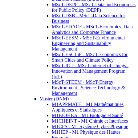
MScT-DEPP - MScT-Data and Economics
for Public Policy (DEPP)
MScT-DSB - MScT-Data Science for
Business
MScT-EDACF - MScT-Economics, Data
Analytics and Corporate Finance
MScT-EESM - MScT-Environmental
Engineering and Sustainability
Management
MScT-ESCLiP - MScT-Economics for
Smart Cities and Climate Policy
MScT-IOT - MScT-Internet of Things :
Innovation and Management Program
(IoT)
MScT-STEEM - MScT-Energy
Environment : Science Technology &
Management
Master (DNM)
M1APPMATH - M1 Mathématiques
Appliquées et Statistiques
M1BIOHEA - M1 Biologie et Santé
M1CHEINT - M1 Chimie et Interfaces
M1CPS - M1 Système Cyber Physique
M1HEP - M1 Physique des Hautes
Energies