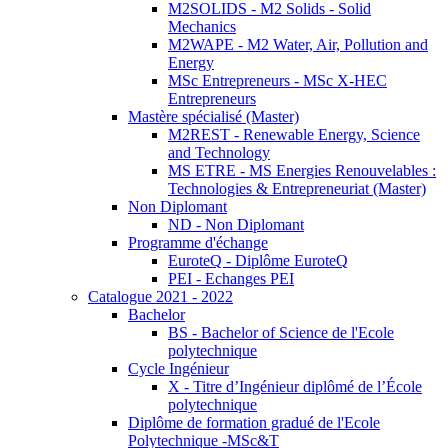
M2SOLIDS - M2 Solids - Solid
Mechanics
M2WAPE - M2 Water, Air, Pollution and
Energy
MSc Entrepreneurs - MSc X-HEC
Entrepreneurs
Mastère spécialisé (Master)
M2REST - Renewable Energy, Science
and Technology
MS ETRE - MS Energies Renouvelables :
Technologies & Entrepreneuriat (Master)
Non Diplomant
ND - Non Diplomant
Programme d'échange
EuroteQ - Diplôme EuroteQ
PEI - Echanges PEI
Catalogue 2021 - 2022
Bachelor
BS - Bachelor of Science de l'Ecole
polytechnique
Cycle Ingénieur
X - Titre d’Ingénieur diplômé de l’École
polytechnique
Diplôme de formation gradué de l'Ecole
Polytechnique -MSc&T