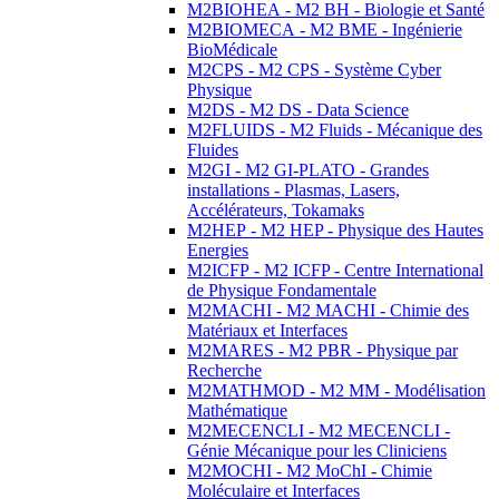
M2BIOHEA - M2 BH - Biologie et Santé
M2BIOMECA - M2 BME - Ingénierie
BioMédicale
M2CPS - M2 CPS - Système Cyber
Physique
M2DS - M2 DS - Data Science
M2FLUIDS - M2 Fluids - Mécanique des
Fluides
M2GI - M2 GI-PLATO - Grandes
installations - Plasmas, Lasers,
Accélérateurs, Tokamaks
M2HEP - M2 HEP - Physique des Hautes
Energies
M2ICFP - M2 ICFP - Centre International
de Physique Fondamentale
M2MACHI - M2 MACHI - Chimie des
Matériaux et Interfaces
M2MARES - M2 PBR - Physique par
Recherche
M2MATHMOD - M2 MM - Modélisation
Mathématique
M2MECENCLI - M2 MECENCLI -
Génie Mécanique pour les Cliniciens
M2MOCHI - M2 MoChI - Chimie
Moléculaire et Interfaces