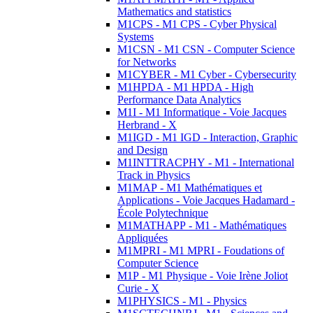
Mathematics and statistics
M1CPS - M1 CPS - Cyber Physical
Systems
M1CSN - M1 CSN - Computer Science
for Networks
M1CYBER - M1 Cyber - Cybersecurity
M1HPDA - M1 HPDA - High
Performance Data Analytics
M1I - M1 Informatique - Voie Jacques
Herbrand - X
M1IGD - M1 IGD - Interaction, Graphic
and Design
M1INTTRACPHY - M1 - International
Track in Physics
M1MAP - M1 Mathématiques et
Applications - Voie Jacques Hadamard -
École Polytechnique
M1MATHAPP - M1 - Mathématiques
Appliquées
M1MPRI - M1 MPRI - Foudations of
Computer Science
M1P - M1 Physique - Voie Irène Joliot
Curie - X
M1PHYSICS - M1 - Physics