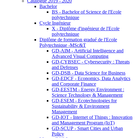
Catalogue 2019 - 2020
Bachelor
BS - Bachelor of Science de l'Ecole
polytechnique
Cycle Ingénieur
X - Diplôme d'ingénieur de l'Ecole
polytechnique
Diplôme de formation gradué de l'Ecole
Polytechnique -MSc&T
GD-AIM - Artificial Intelligence and
Advanced Visual Computing
GD-CYBSEC - Cybersecurity : Threats
and Defenses
GD-DSB - Data Science for Business
GD-EDCF - Economics, Data Analytics
and Corporate Finance
GD-EESTM - Energy Environment :
Science Technology & Management
GD-ESEM - Ecotechnologies for
Sustainability & Environment
Management
GD-IOT - Internet of Things : Innovation
and Management Program (IoT)
GD-SCUP - Smart Cities and Urban
Policy