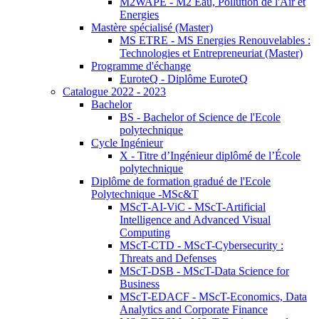
M2WAPE - M2 Eau, Pollution de l'Air et
Energies
Mastère spécialisé (Master)
MS ETRE - MS Energies Renouvelables :
Technologies et Entrepreneuriat (Master)
Programme d'échange
EuroteQ - Diplôme EuroteQ
Catalogue 2022 - 2023
Bachelor
BS - Bachelor of Science de l'Ecole
polytechnique
Cycle Ingénieur
X - Titre d’Ingénieur diplômé de l’École
polytechnique
Diplôme de formation gradué de l'Ecole
Polytechnique -MSc&T
MScT-AI-ViC - MScT-Artificial
Intelligence and Advanced Visual
Computing
MScT-CTD - MScT-Cybersecurity :
Threats and Defenses
MScT-DSB - MScT-Data Science for
Business
MScT-EDACF - MScT-Economics, Data
Analytics and Corporate Finance