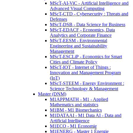
MScT-AI-ViC - Artificial Intelligence and
Advanced Visual Computing
MScT-CTD - Cybersecurity : Threats and
Defenses
MScT-DSB - Data Science for Business
MScT-EDACF - Economics, Data
Analytics and Corporate Finance
MScT-EESM - Environmental
Engineering and Sustainability
Management
MScT-ESCLiP - Economics for Smart
Cities and Climate Policy
MScT-IOT - Internet of Things :
Innovation and Management Program
(IoT)
MScT-STEEM - Energy Environment :
Science Technology & Management
Master (DNM)
M1APPMATH - M1 - Applied
Mathematics and statistics
M1BM - M1 Biomechanics
M1DATAAI - M1 Data AI - Data and
Artificial Intelligence
M1ECO - M1 Economie
M1ENERG - Master 1 Énergie