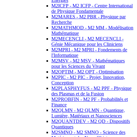
Energies
M2ICFP - M2 ICFP - Centre International
de Physique Fondamentale
M2MARES - M2 PBR - Physique par
Recherche
M2MATHMOD - M2 MM - Modélisation
Mathématique
M2MECENCLI - M2 MECENCLI -
Génie Mécanique pour les Cliniciens
M2MPRI - M2 MPRI - Fondements de
l'Informatique
M2MSV - M2 MSV - Mathématiques
pour les Sciences du Vivant
M2OPTIM - M2 OPT - Optimisation
M2PIC - M2 PIC - Projet, Innovation,
Conception
M2PLASPHYFUS - M2 PPF - Physique
des Plasmas et de la Fusion
M2PROBFIN - M2 PF - Probabilités et
Finance
M2QLMN - M2 QLMN - Quantique,
Lumière, Matériaux et Nanosciences
M2QUANTDEV - M2 QD - Dispositifs
Quantiques
M2SMNO - M2 SMNO - Science des