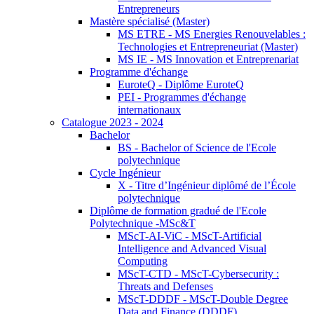
Entrepreneurs
Mastère spécialisé (Master)
MS ETRE - MS Energies Renouvelables :
Technologies et Entrepreneuriat (Master)
MS IE - MS Innovation et Entreprenariat
Programme d'échange
EuroteQ - Diplôme EuroteQ
PEI - Programmes d'échange
internationaux
Catalogue 2023 - 2024
Bachelor
BS - Bachelor of Science de l'Ecole
polytechnique
Cycle Ingénieur
X - Titre d’Ingénieur diplômé de l’École
polytechnique
Diplôme de formation gradué de l'Ecole
Polytechnique -MSc&T
MScT-AI-ViC - MScT-Artificial
Intelligence and Advanced Visual
Computing
MScT-CTD - MScT-Cybersecurity :
Threats and Defenses
MScT-DDDF - MScT-Double Degree
Data and Finance (DDDF)