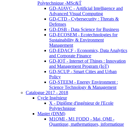
Polytechnique -MSc&T
GD-AIAVC - Artificial Intelligence and
Advanced Visual Computing
GD-CTD - Cybersecurity : Threats &
Defenses
GD-DSB - Data Science for Business
GD-ECOSEM - Ecotechnologies for
Sustainability & Environment
Management
GD-EDACF - Economics, Data Analytics
and Corporate Finance
GD-IOT - Internet of Things : Innovation
and Management Program (IoT)
GD-SCUP - Smart Cities and Urban
Policy
GD-STEEM - Energy Environment :
Science Technology & Management
Catalogue 2017 - 2018
Cycle Ingénieur
X - Diplôme d'ingénieur de l'Ecole
Polytechnique
Master (DNM)
M1QMI - M1 FODQ - Maj. QMI -
Quantique, mathematiques, informatique