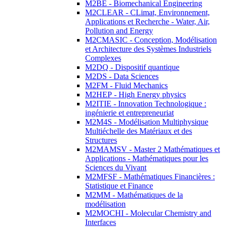
M2BE - Biomechanical Engineering
M2CLEAR - CLimat, Environnement,
Applications et Recherche - Water, Air,
Pollution and Energy
M2CMASIC - Conception, Modélisation
et Architecture des Systèmes Industriels
Complexes
M2DQ - Dispositif quantique
M2DS - Data Sciences
M2FM - Fluid Mechanics
M2HEP - High Energy physics
M2ITIE - Innovation Technologique :
ingénierie et entrepreneuriat
M2M4S - Modélisation Multiphysique
Multiéchelle des Matériaux et des
Structures
M2MAMSV - Master 2 Mathématiques et
Applications - Mathématiques pour les
Sciences du Vivant
M2MFSF - Mathématiques Financières :
Statistique et Finance
M2MM - Mathématiques de la
modélisation
M2MOCHI - Molecular Chemistry and
Interfaces