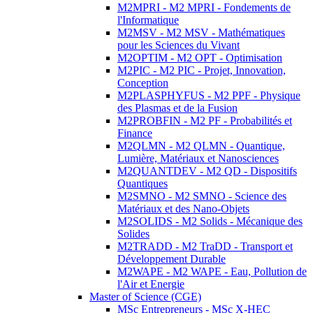
M2MPRI - M2 MPRI - Fondements de
l'Informatique
M2MSV - M2 MSV - Mathématiques
pour les Sciences du Vivant
M2OPTIM - M2 OPT - Optimisation
M2PIC - M2 PIC - Projet, Innovation,
Conception
M2PLASPHYFUS - M2 PPF - Physique
des Plasmas et de la Fusion
M2PROBFIN - M2 PF - Probabilités et
Finance
M2QLMN - M2 QLMN - Quantique,
Lumière, Matériaux et Nanosciences
M2QUANTDEV - M2 QD - Dispositifs
Quantiques
M2SMNO - M2 SMNO - Science des
Matériaux et des Nano-Objets
M2SOLIDS - M2 Solids - Mécanique des
Solides
M2TRADD - M2 TraDD - Transport et
Développement Durable
M2WAPE - M2 WAPE - Eau, Pollution de
l'Air et Energie
Master of Science (CGE)
MSc Entrepreneurs - MSc X-HEC