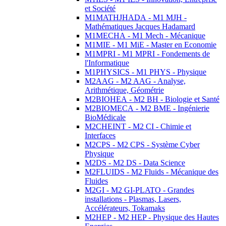
et Société
M1MATHJHADA - M1 MJH -
Mathématiques Jacques Hadamard
M1MECHA - M1 Mech - Mécanique
M1MIE - M1 MiE - Master en Economie
M1MPRI - M1 MPRI - Fondements de
l'Informatique
M1PHYSICS - M1 PHYS - Physique
M2AAG - M2 AAG - Analyse,
Arithmétique, Géométrie
M2BIOHEA - M2 BH - Biologie et Santé
M2BIOMECA - M2 BME - Ingénierie
BioMédicale
M2CHEINT - M2 CI - Chimie et
Interfaces
M2CPS - M2 CPS - Système Cyber
Physique
M2DS - M2 DS - Data Science
M2FLUIDS - M2 Fluids - Mécanique des
Fluides
M2GI - M2 GI-PLATO - Grandes
installations - Plasmas, Lasers,
Accélérateurs, Tokamaks
M2HEP - M2 HEP - Physique des Hautes