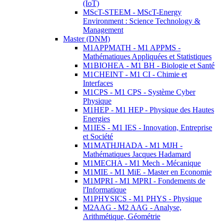
(IoT)
MScT-STEEM - MScT-Energy
Environment : Science Technology &
Management
Master (DNM)
M1APPMATH - M1 APPMS -
Mathématiques Appliquées et Statistiques
M1BIOHEA - M1 BH - Biologie et Santé
M1CHEINT - M1 CI - Chimie et
Interfaces
M1CPS - M1 CPS - Système Cyber
Physique
M1HEP - M1 HEP - Physique des Hautes
Energies
M1IES - M1 IES - Innovation, Entreprise
et Société
M1MATHJHADA - M1 MJH -
Mathématiques Jacques Hadamard
M1MECHA - M1 Mech - Mécanique
M1MIE - M1 MiE - Master en Economie
M1MPRI - M1 MPRI - Fondements de
l'Informatique
M1PHYSICS - M1 PHYS - Physique
M2AAG - M2 AAG - Analyse,
Arithmétique, Géométrie