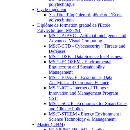
polytechnique
Cycle Ingénieur
X - Titre d’Ingénieur diplômé de l’École
polytechnique
Diplôme de formation gradué de l'Ecole
Polytechnique -MSc&T
MScT-AIAVC - Artificial Intelligence and
Advanced Visual Computing
MScT-CTD - Cybersecurity : Threats and
Defenses
MScT-DSB - Data Science for Business
MScT-ECOSEM - Environmental
Engineering and Sustainability
Management
MScT-EDACF - Economics, Data
Analytics and Corporate Finance
MScT-IOT - Internet of Things :
Innovation and Management Program
(IoT)
MScT-SCUP - Economics for Smart Cities
and Climate Policy
MScT-STEEM - Energy Environment :
Science Technology & Management
Master (DNM)
M1APPMATH - M1 - Applied