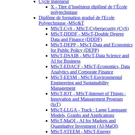
Cycle Ingénieur
X - Titre d’Ingénieur diplômé de l’École
polytechnique
Diplôme de formation gradué de l'Ecole
Polytechnique -MSc&T
MScT-CyS - MScT-Cybersecurity (CyS)
MScT-DDDF - MScT-Double Degree
Data and Finance (DDDF)
MScT-DEPP - MScT-Data and Economics
for Public Policy (DEPP)
MScT-DSAIB - MScT-Data Science and
AI for Business
MScT-EDACF - MScT-Economics, Data
Analytics and Corporate Finance
MScT-EESM - MScT-Environmental
Engineering and Sustainability
Management
MScT-IOT - MScT-Internet of Things :
Innovation and Management Program
(IoT)
MScT-LLGA - Track : Large Language
Models, Graphs and Applications
MScT-MaQI - AI for Markets and
Quantitative Investment (AI-MaQI)
MScT-STEEM - MScT-Energy