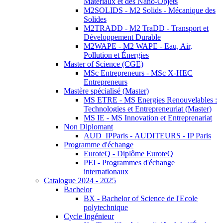
Matériaux et des Nano-Objets
M2SOLIDS - M2 Solids - Mécanique des
Solides
M2TRADD - M2 TraDD - Transport et
Développement Durable
M2WAPE - M2 WAPE - Eau, Air,
Pollution et Énergies
Master of Science (CGE)
MSc Entrepreneurs - MSc X-HEC
Entrepreneurs
Mastère spécialisé (Master)
MS ETRE - MS Energies Renouvelables :
Technologies et Entrepreneuriat (Master)
MS IE - MS Innovation et Entreprenariat
Non Diplomant
AUD_IPParis - AUDITEURS - IP Paris
Programme d'échange
EuroteQ - Diplôme EuroteQ
PEI - Programmes d'échange
internationaux
Catalogue 2024 - 2025
Bachelor
BX - Bachelor of Science de l'Ecole
polytechnique
Cycle Ingénieur