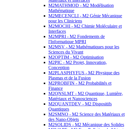
Matériaux et Interfaces
M2MATHMOD - M2 Modélisation
Mathématique
M2MECENCLI - M2 Génie Mécanique
pour les Cliniciens
M2MOCHI - M2 Chimie Moléculaire et
Interfaces
M2MPRI - M2 Fondements de
l'Informatique MPRI
M2MSV - M2 Mathématiques pour les
Sciences du Vivant
M2OPTIM - M2 Optimisation
M2PIC - M2 Projet, Innovation,
Conception
M2PLASPHYFUS - M2 Physique des
Plasmas et de la Fusion
M2PROBFIN - M2 Probabilités et
Finance
M2QNSLMT - M2 Quantique, Lumière,
Matériaux et Nanosciences
M2QUANTDEV - M2 Dispositifs
Quantiques
M2SMNO - M2 Science des Matériaux et
des Nano-Objets
M2SOLIDS - M2 Mécanique des Solides