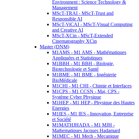
Environment : Science Technology &
Management
MScT-TRAI - MScT-Trust and
Responsible AI
MScT-ViCAI - MScT-Visual Computing
and Creative AI
MScT-XCin - MScT-Extended
Cinematography XCin
Master (DNM)
M1AMS - M1 AMS - Mathématiques
Appliquées et Statistiques
M1BBH - M1 BBH - Biologie,
Biotechnologie et Santé
M1BME - M1 BME - Ingénierie
BioMédicale
M1CHI - M1 CHI - Chimie et Interfaces
M1CPS - M1 CCSN - Maj. CPS -
Système Cyber Physique
M1HEP - M1 HEP - Physique des Hautes
Energies
M1IES - M1 IES - Innovation, Entreprise
et Société
M1MATHJHADA - M1 MJH -
Mathematiques Jacques Hadamard
M1MEC - M1 Mech - Mecanique