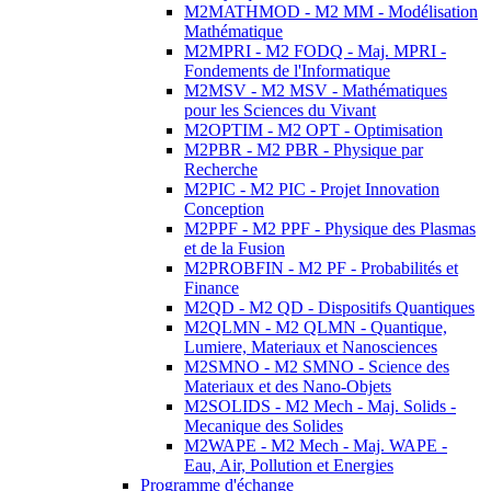
M2MATHMOD - M2 MM - Modélisation
Mathématique
M2MPRI - M2 FODQ - Maj. MPRI -
Fondements de l'Informatique
M2MSV - M2 MSV - Mathématiques
pour les Sciences du Vivant
M2OPTIM - M2 OPT - Optimisation
M2PBR - M2 PBR - Physique par
Recherche
M2PIC - M2 PIC - Projet Innovation
Conception
M2PPF - M2 PPF - Physique des Plasmas
et de la Fusion
M2PROBFIN - M2 PF - Probabilités et
Finance
M2QD - M2 QD - Dispositifs Quantiques
M2QLMN - M2 QLMN - Quantique,
Lumiere, Materiaux et Nanosciences
M2SMNO - M2 SMNO - Science des
Materiaux et des Nano-Objets
M2SOLIDS - M2 Mech - Maj. Solids -
Mecanique des Solides
M2WAPE - M2 Mech - Maj. WAPE -
Eau, Air, Pollution et Energies
Programme d'échange