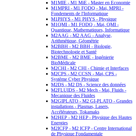
M1MIE - M1 MiE - Master en Economie
M1MPRI - M1 FODQ - Maj. MPRI -
Fondements de l'Informatique
M1PHYS - M1 PHYS - Physique
M1QMI - M1 FODQ - Maj. QMI -
Quantique, Mathematiques, Informatique
M2AAG - M2 AAG - Analyse,
Arithmétique, Géométrie
M2BBH - M2 BBH - Biologie,
Biotechnologie et Santé
M2BME - M2 BME - Ingénierie
BioMédicale
M2CHI - M2 CHI - Chimie et Interfaces
M2CPS - M2 CCSN - Maj. CPS -
Système Cyber Physique
M2DS - M2 DS - Science des données
M2FLUIDS - M2 Mech - Maj. Fluids -
Mecanique des Fluides
M2GIPLATO - M2 GI-PLATO - Grandes
installations - Plasmas, Lasers,
Accélérateurs, Tokamaks
M2HEP - M2 HEP - Physique des Hautes
Energies
M2ICFP - M2 ICFP - Centre International
de Physique Fondamentale