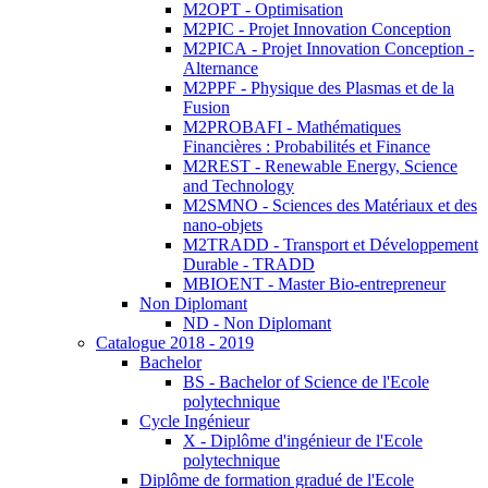
M2OPT - Optimisation
M2PIC - Projet Innovation Conception
M2PICA - Projet Innovation Conception -
Alternance
M2PPF - Physique des Plasmas et de la
Fusion
M2PROBAFI - Mathématiques
Financières : Probabilités et Finance
M2REST - Renewable Energy, Science
and Technology
M2SMNO - Sciences des Matériaux et des
nano-objets
M2TRADD - Transport et Développement
Durable - TRADD
MBIOENT - Master Bio-entrepreneur
Non Diplomant
ND - Non Diplomant
Catalogue 2018 - 2019
Bachelor
BS - Bachelor of Science de l'Ecole
polytechnique
Cycle Ingénieur
X - Diplôme d'ingénieur de l'Ecole
polytechnique
Diplôme de formation gradué de l'Ecole