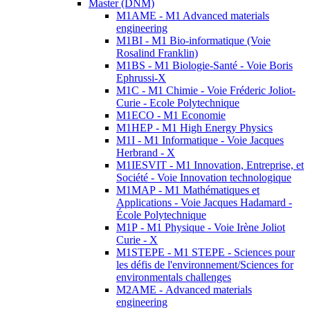
Master (DNM)
M1AME - M1 Advanced materials
engineering
M1BI - M1 Bio-informatique (Voie
Rosalind Franklin)
M1BS - M1 Biologie-Santé - Voie Boris
Ephrussi-X
M1C - M1 Chimie - Voie Fréderic Joliot-
Curie - Ecole Polytechnique
M1ECO - M1 Economie
M1HEP - M1 High Energy Physics
M1I - M1 Informatique - Voie Jacques
Herbrand - X
M1IESVIT - M1 Innovation, Entreprise, et
Société - Voie Innovation technologique
M1MAP - M1 Mathématiques et
Applications - Voie Jacques Hadamard -
École Polytechnique
M1P - M1 Physique - Voie Irène Joliot
Curie - X
M1STEPE - M1 STEPE - Sciences pour
les défis de l'environnement/Sciences for
environmentals challenges
M2AME - Advanced materials
engineering