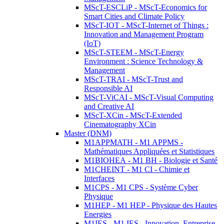
MScT-ESCLiP - MScT-Economics for
Smart Cities and Climate Policy
MScT-IOT - MScT-Internet of Things :
Innovation and Management Program
(IoT)
MScT-STEEM - MScT-Energy
Environment : Science Technology &
Management
MScT-TRAI - MScT-Trust and
Responsible AI
MScT-ViCAI - MScT-Visual Computing
and Creative AI
MScT-XCin - MScT-Extended
Cinematography XCin
Master (DNM)
M1APPMATH - M1 APPMS -
Mathématiques Appliquées et Statistiques
M1BIOHEA - M1 BH - Biologie et Santé
M1CHEINT - M1 CI - Chimie et
Interfaces
M1CPS - M1 CPS - Système Cyber
Physique
M1HEP - M1 HEP - Physique des Hautes
Energies
M1IES - M1 IES - Innovation, Entreprise