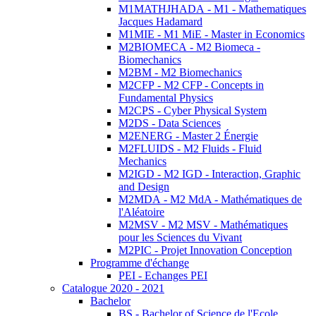
M1MATHJHADA - M1 - Mathematiques
Jacques Hadamard
M1MIE - M1 MiE - Master in Economics
M2BIOMECA - M2 Biomeca -
Biomechanics
M2BM - M2 Biomechanics
M2CFP - M2 CFP - Concepts in
Fundamental Physics
M2CPS - Cyber Physical System
M2DS - Data Sciences
M2ENERG - Master 2 Énergie
M2FLUIDS - M2 Fluids - Fluid
Mechanics
M2IGD - M2 IGD - Interaction, Graphic
and Design
M2MDA - M2 MdA - Mathématiques de
l'Aléatoire
M2MSV - M2 MSV - Mathématiques
pour les Sciences du Vivant
M2PIC - Projet Innovation Conception
Programme d'échange
PEI - Echanges PEI
Catalogue 2020 - 2021
Bachelor
BS - Bachelor of Science de l'Ecole