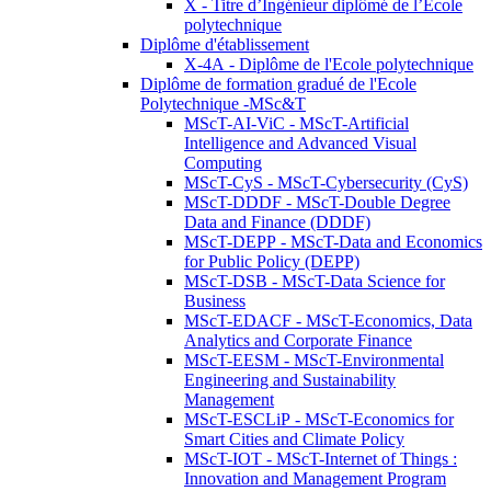
X - Titre d’Ingénieur diplômé de l’École
polytechnique
Diplôme d'établissement
X-4A - Diplôme de l'Ecole polytechnique
Diplôme de formation gradué de l'Ecole
Polytechnique -MSc&T
MScT-AI-ViC - MScT-Artificial
Intelligence and Advanced Visual
Computing
MScT-CyS - MScT-Cybersecurity (CyS)
MScT-DDDF - MScT-Double Degree
Data and Finance (DDDF)
MScT-DEPP - MScT-Data and Economics
for Public Policy (DEPP)
MScT-DSB - MScT-Data Science for
Business
MScT-EDACF - MScT-Economics, Data
Analytics and Corporate Finance
MScT-EESM - MScT-Environmental
Engineering and Sustainability
Management
MScT-ESCLiP - MScT-Economics for
Smart Cities and Climate Policy
MScT-IOT - MScT-Internet of Things :
Innovation and Management Program