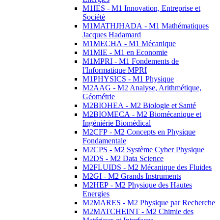
M1IES - M1 Innovation, Entreprise et
Société
M1MATHJHADA - M1 Mathématiques
Jacques Hadamard
M1MECHA - M1 Mécanique
M1MIE - M1 en Economie
M1MPRI - M1 Fondements de
l'Informatique MPRI
M1PHYSICS - M1 Physique
M2AAG - M2 Analyse, Arithmétique,
Géométrie
M2BIOHEA - M2 Biologie et Santé
M2BIOMECA - M2 Biomécanique et
Ingéniérie Biomédical
M2CFP - M2 Concepts en Physique
Fondamentale
M2CPS - M2 Système Cyber Physique
M2DS - M2 Data Science
M2FLUIDS - M2 Mécanique des Fluides
M2GI - M2 Grands Instruments
M2HEP - M2 Physique des Hautes
Energies
M2MARES - M2 Physique par Recherche
M2MATCHEINT - M2 Chimie des