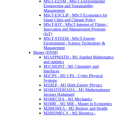
MScT-EESM - MScT-Environmental
Engineering and Sustainability
Management
MScT-ESCLiP - MScT-Economics for
Smart Cities and Climate Policy
MScT-IOT - MScT-Internet of Things :
Innovation and Management Program
(IoT)
MScT-STEEM - MScT-Energy
Environment : Science Technology &
Management
Master (DNM)
M1APPMATH - M1 Applied Mathematics
and statistics
M1CHEINT - M1 Chemistry and
Interfaces
M1CPS - M1 CPS - Cyber Physical
Systems
M1HEP - M1 High Energy Physics
M1MATHJHADA - M1 Mathematiques
Jacques Hadamard
M1MECHA - M1 Mechanics
M1MIE - M1 MIE - Master in Economics
M2BIOHEA - M2 Biology and Health
M2BIOMECA - M2 Biomeca -