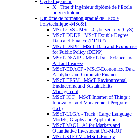
Cycle Ingénieur
X - Titre d’Ingénieur diplômé de l’École
polytechnique
Diplôme de formation gradué de l'Ecole
Polytechnique -MSc&T
MScT-CyS - MScT-Cybersecurity (CyS)
MScT-DDDF - MScT-Double Degree
Data and Finance (DDDF)
MScT-DEPP - MScT-Data and Economics
for Public Policy (DEPP)
MScT-DSAIB - MScT-Data Science and
AI for Business
MScT-EDACF - MScT-Economics, Data
Analytics and Corporate Finance
MScT-EESM - MScT-Environmental
Engineering and Sustainability
Management
MScT-IOT - MScT-Internet of Things :
Innovation and Management Program
(IoT)
MScT-LLGA - Track : Large Language
Models, Graphs and Applications
MScT-MaQI - AI for Markets and
Quantitative Investment (AI-MaQI)
MScT-STEEM - MScT-Energy