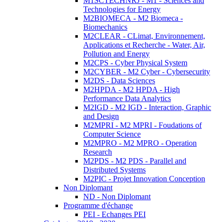
M1SCTECHNRJ - M1 - Sciences and
Technologies for Energy
M2BIOMECA - M2 Biomeca -
Biomechanics
M2CLEAR - CLimat, Environnement,
Applications et Recherche - Water, Air,
Pollution and Energy
M2CPS - Cyber Physical System
M2CYBER - M2 Cyber - Cybersecurity
M2DS - Data Sciences
M2HPDA - M2 HPDA - High
Performance Data Analytics
M2IGD - M2 IGD - Interaction, Graphic
and Design
M2MPRI - M2 MPRI - Foudations of
Computer Science
M2MPRO - M2 MPRO - Operation
Research
M2PDS - M2 PDS - Parallel and
Distributed Systems
M2PIC - Projet Innovation Conception
Non Diplomant
ND - Non Diplomant
Programme d'échange
PEI - Echanges PEI