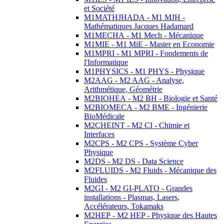
et Société
M1MATHJHADA - M1 MJH -
Mathématiques Jacques Hadamard
M1MECHA - M1 Mech - Mécanique
M1MIE - M1 MiE - Master en Economie
M1MPRI - M1 MPRI - Fondements de
l'Informatique
M1PHYSICS - M1 PHYS - Physique
M2AAG - M2 AAG - Analyse,
Arithmétique, Géométrie
M2BIOHEA - M2 BH - Biologie et Santé
M2BIOMECA - M2 BME - Ingénierie
BioMédicale
M2CHEINT - M2 CI - Chimie et
Interfaces
M2CPS - M2 CPS - Système Cyber
Physique
M2DS - M2 DS - Data Science
M2FLUIDS - M2 Fluids - Mécanique des
Fluides
M2GI - M2 GI-PLATO - Grandes
installations - Plasmas, Lasers,
Accélérateurs, Tokamaks
M2HEP - M2 HEP - Physique des Hautes