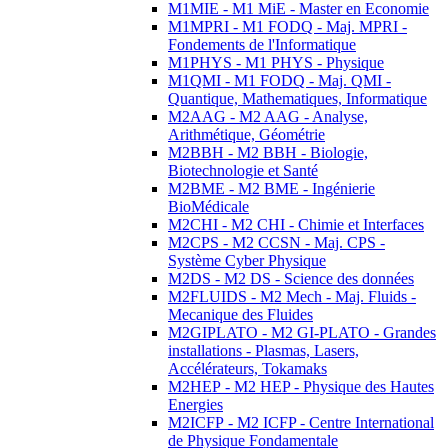
M1MIE - M1 MiE - Master en Economie
M1MPRI - M1 FODQ - Maj. MPRI -
Fondements de l'Informatique
M1PHYS - M1 PHYS - Physique
M1QMI - M1 FODQ - Maj. QMI -
Quantique, Mathematiques, Informatique
M2AAG - M2 AAG - Analyse,
Arithmétique, Géométrie
M2BBH - M2 BBH - Biologie,
Biotechnologie et Santé
M2BME - M2 BME - Ingénierie
BioMédicale
M2CHI - M2 CHI - Chimie et Interfaces
M2CPS - M2 CCSN - Maj. CPS -
Système Cyber Physique
M2DS - M2 DS - Science des données
M2FLUIDS - M2 Mech - Maj. Fluids -
Mecanique des Fluides
M2GIPLATO - M2 GI-PLATO - Grandes
installations - Plasmas, Lasers,
Accélérateurs, Tokamaks
M2HEP - M2 HEP - Physique des Hautes
Energies
M2ICFP - M2 ICFP - Centre International
de Physique Fondamentale