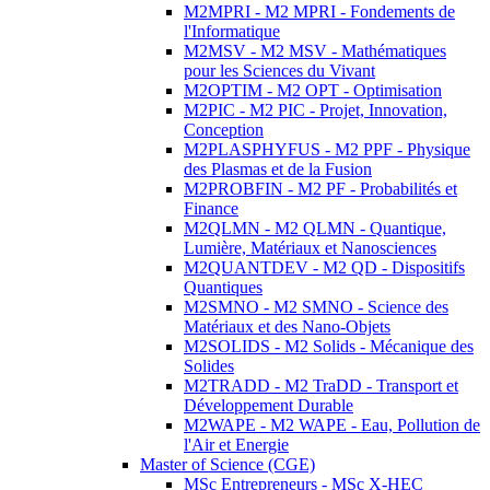
M2MPRI - M2 MPRI - Fondements de
l'Informatique
M2MSV - M2 MSV - Mathématiques
pour les Sciences du Vivant
M2OPTIM - M2 OPT - Optimisation
M2PIC - M2 PIC - Projet, Innovation,
Conception
M2PLASPHYFUS - M2 PPF - Physique
des Plasmas et de la Fusion
M2PROBFIN - M2 PF - Probabilités et
Finance
M2QLMN - M2 QLMN - Quantique,
Lumière, Matériaux et Nanosciences
M2QUANTDEV - M2 QD - Dispositifs
Quantiques
M2SMNO - M2 SMNO - Science des
Matériaux et des Nano-Objets
M2SOLIDS - M2 Solids - Mécanique des
Solides
M2TRADD - M2 TraDD - Transport et
Développement Durable
M2WAPE - M2 WAPE - Eau, Pollution de
l'Air et Energie
Master of Science (CGE)
MSc Entrepreneurs - MSc X-HEC