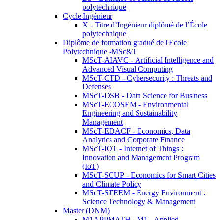
polytechnique
Cycle Ingénieur
X - Titre d’Ingénieur diplômé de l’École
polytechnique
Diplôme de formation gradué de l'Ecole
Polytechnique -MSc&T
MScT-AIAVC - Artificial Intelligence and
Advanced Visual Computing
MScT-CTD - Cybersecurity : Threats and
Defenses
MScT-DSB - Data Science for Business
MScT-ECOSEM - Environmental
Engineering and Sustainability
Management
MScT-EDACF - Economics, Data
Analytics and Corporate Finance
MScT-IOT - Internet of Things :
Innovation and Management Program
(IoT)
MScT-SCUP - Economics for Smart Cities
and Climate Policy
MScT-STEEM - Energy Environment :
Science Technology & Management
Master (DNM)
M1APPMATH - M1 - Applied