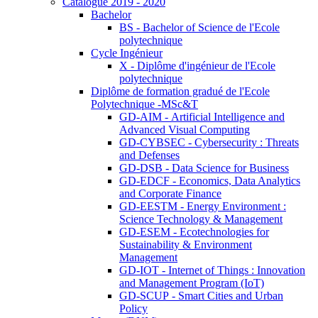
Catalogue 2019 - 2020
Bachelor
BS - Bachelor of Science de l'Ecole
polytechnique
Cycle Ingénieur
X - Diplôme d'ingénieur de l'Ecole
polytechnique
Diplôme de formation gradué de l'Ecole
Polytechnique -MSc&T
GD-AIM - Artificial Intelligence and
Advanced Visual Computing
GD-CYBSEC - Cybersecurity : Threats
and Defenses
GD-DSB - Data Science for Business
GD-EDCF - Economics, Data Analytics
and Corporate Finance
GD-EESTM - Energy Environment :
Science Technology & Management
GD-ESEM - Ecotechnologies for
Sustainability & Environment
Management
GD-IOT - Internet of Things : Innovation
and Management Program (IoT)
GD-SCUP - Smart Cities and Urban
Policy