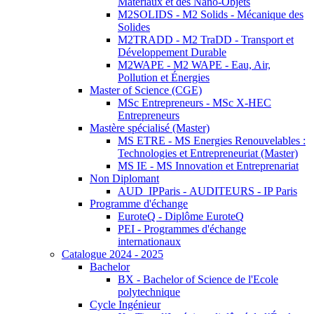
Matériaux et des Nano-Objets
M2SOLIDS - M2 Solids - Mécanique des
Solides
M2TRADD - M2 TraDD - Transport et
Développement Durable
M2WAPE - M2 WAPE - Eau, Air,
Pollution et Énergies
Master of Science (CGE)
MSc Entrepreneurs - MSc X-HEC
Entrepreneurs
Mastère spécialisé (Master)
MS ETRE - MS Energies Renouvelables :
Technologies et Entrepreneuriat (Master)
MS IE - MS Innovation et Entreprenariat
Non Diplomant
AUD_IPParis - AUDITEURS - IP Paris
Programme d'échange
EuroteQ - Diplôme EuroteQ
PEI - Programmes d'échange
internationaux
Catalogue 2024 - 2025
Bachelor
BX - Bachelor of Science de l'Ecole
polytechnique
Cycle Ingénieur