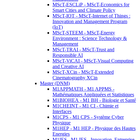
MScT-ESCLiP - MScT-Economics for
Smart Cities and Climate Policy
MScT-IOT - MScT-Internet of Things :
Innovation and Management Program
(IoT)
MScT-STEEM - MScT-Energy
Environment : Science Technology &
Management
MScT-TRAI - MScT-Trust and
Responsible AI
MScT-ViCAI - MScT-Visual Computing
and Creative AI
MScT-XCin - MScT-Extended
Cinematography XCin
Master (DNM)
M1APPMATH - M1 APPMS -
Mathématiques Appliquées et Statistiques
M1BIOHEA - M1 BH - Biologie et Santé
M1CHEINT - M1 CI - Chimie et
Interfaces
M1CPS - M1 CPS - Système Cyber
Physique
M1HEP - M1 HEP - Physique des Hautes
Energies
M1IES - M1 IES - Innovation, Entreprise