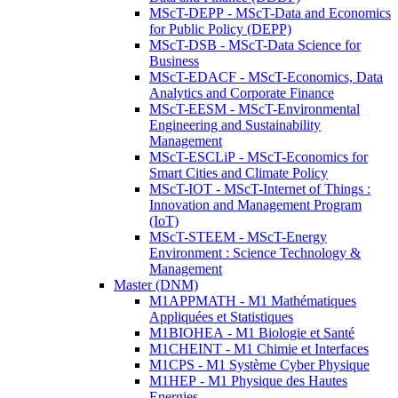
MScT-DEPP - MScT-Data and Economics
for Public Policy (DEPP)
MScT-DSB - MScT-Data Science for
Business
MScT-EDACF - MScT-Economics, Data
Analytics and Corporate Finance
MScT-EESM - MScT-Environmental
Engineering and Sustainability
Management
MScT-ESCLiP - MScT-Economics for
Smart Cities and Climate Policy
MScT-IOT - MScT-Internet of Things :
Innovation and Management Program
(IoT)
MScT-STEEM - MScT-Energy
Environment : Science Technology &
Management
Master (DNM)
M1APPMATH - M1 Mathématiques
Appliquées et Statistiques
M1BIOHEA - M1 Biologie et Santé
M1CHEINT - M1 Chimie et Interfaces
M1CPS - M1 Système Cyber Physique
M1HEP - M1 Physique des Hautes
Energies