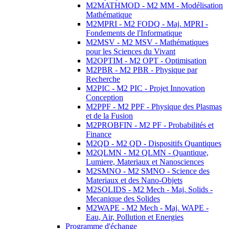
M2MATHMOD - M2 MM - Modélisation
Mathématique
M2MPRI - M2 FODQ - Maj. MPRI -
Fondements de l'Informatique
M2MSV - M2 MSV - Mathématiques
pour les Sciences du Vivant
M2OPTIM - M2 OPT - Optimisation
M2PBR - M2 PBR - Physique par
Recherche
M2PIC - M2 PIC - Projet Innovation
Conception
M2PPF - M2 PPF - Physique des Plasmas
et de la Fusion
M2PROBFIN - M2 PF - Probabilités et
Finance
M2QD - M2 QD - Dispositifs Quantiques
M2QLMN - M2 QLMN - Quantique,
Lumiere, Materiaux et Nanosciences
M2SMNO - M2 SMNO - Science des
Materiaux et des Nano-Objets
M2SOLIDS - M2 Mech - Maj. Solids -
Mecanique des Solides
M2WAPE - M2 Mech - Maj. WAPE -
Eau, Air, Pollution et Energies
Programme d'échange