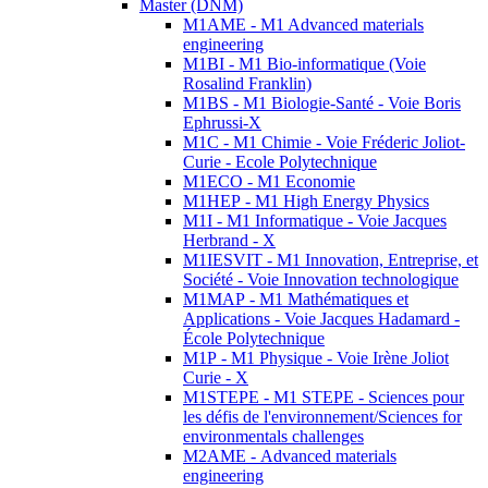
Master (DNM)
M1AME - M1 Advanced materials
engineering
M1BI - M1 Bio-informatique (Voie
Rosalind Franklin)
M1BS - M1 Biologie-Santé - Voie Boris
Ephrussi-X
M1C - M1 Chimie - Voie Fréderic Joliot-
Curie - Ecole Polytechnique
M1ECO - M1 Economie
M1HEP - M1 High Energy Physics
M1I - M1 Informatique - Voie Jacques
Herbrand - X
M1IESVIT - M1 Innovation, Entreprise, et
Société - Voie Innovation technologique
M1MAP - M1 Mathématiques et
Applications - Voie Jacques Hadamard -
École Polytechnique
M1P - M1 Physique - Voie Irène Joliot
Curie - X
M1STEPE - M1 STEPE - Sciences pour
les défis de l'environnement/Sciences for
environmentals challenges
M2AME - Advanced materials
engineering