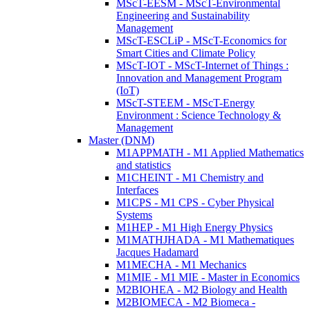
MScT-EESM - MScT-Environmental
Engineering and Sustainability
Management
MScT-ESCLiP - MScT-Economics for
Smart Cities and Climate Policy
MScT-IOT - MScT-Internet of Things :
Innovation and Management Program
(IoT)
MScT-STEEM - MScT-Energy
Environment : Science Technology &
Management
Master (DNM)
M1APPMATH - M1 Applied Mathematics
and statistics
M1CHEINT - M1 Chemistry and
Interfaces
M1CPS - M1 CPS - Cyber Physical
Systems
M1HEP - M1 High Energy Physics
M1MATHJHADA - M1 Mathematiques
Jacques Hadamard
M1MECHA - M1 Mechanics
M1MIE - M1 MIE - Master in Economics
M2BIOHEA - M2 Biology and Health
M2BIOMECA - M2 Biomeca -