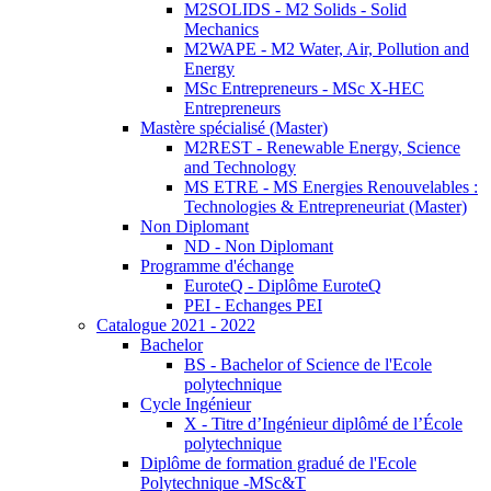
M2SOLIDS - M2 Solids - Solid
Mechanics
M2WAPE - M2 Water, Air, Pollution and
Energy
MSc Entrepreneurs - MSc X-HEC
Entrepreneurs
Mastère spécialisé (Master)
M2REST - Renewable Energy, Science
and Technology
MS ETRE - MS Energies Renouvelables :
Technologies & Entrepreneuriat (Master)
Non Diplomant
ND - Non Diplomant
Programme d'échange
EuroteQ - Diplôme EuroteQ
PEI - Echanges PEI
Catalogue 2021 - 2022
Bachelor
BS - Bachelor of Science de l'Ecole
polytechnique
Cycle Ingénieur
X - Titre d’Ingénieur diplômé de l’École
polytechnique
Diplôme de formation gradué de l'Ecole
Polytechnique -MSc&T