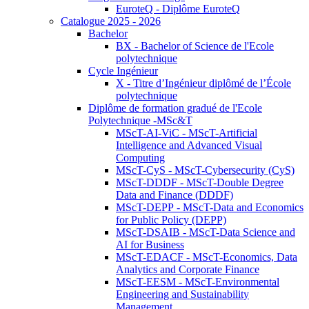
EuroteQ - Diplôme EuroteQ
Catalogue 2025 - 2026
Bachelor
BX - Bachelor of Science de l'Ecole
polytechnique
Cycle Ingénieur
X - Titre d’Ingénieur diplômé de l’École
polytechnique
Diplôme de formation gradué de l'Ecole
Polytechnique -MSc&T
MScT-AI-ViC - MScT-Artificial
Intelligence and Advanced Visual
Computing
MScT-CyS - MScT-Cybersecurity (CyS)
MScT-DDDF - MScT-Double Degree
Data and Finance (DDDF)
MScT-DEPP - MScT-Data and Economics
for Public Policy (DEPP)
MScT-DSAIB - MScT-Data Science and
AI for Business
MScT-EDACF - MScT-Economics, Data
Analytics and Corporate Finance
MScT-EESM - MScT-Environmental
Engineering and Sustainability
Management