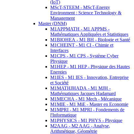
(IoT)
MScT-STEEM - MScT-Energy
Environment : Science Technology &
Management
Master (DNM)
M1APPMATH - M1 APPMS -
Mathématiques Appliquées et Statistiques
M1BIOHEA - M1 BH - Biologie et Santé
M1CHEINT - M1 CI - Chimie et
Interfaces
M1CPS - M1 CPS - Système Cyber
Physique
M1HEP - M1 HEP - Physique des Hautes
Energies
M1IES - M1 IES - Innovation, Entreprise
et Société
M1MATHJHADA - M1 MJH -
Mathématiques Jacques Hadamard
M1MECHA - M1 Mech - Mécanique
M1MIE - M1 MiE - Master en Economie
M1MPRI - M1 MPRI - Fondements de
l'Informatique
M1PHYSICS - M1 PHYS - Physique
M2AAG - M2 AAG - Analyse,
Arithmétique, Géométrie