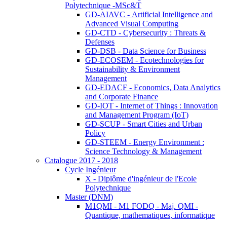
Polytechnique -MSc&T
GD-AIAVC - Artificial Intelligence and
Advanced Visual Computing
GD-CTD - Cybersecurity : Threats &
Defenses
GD-DSB - Data Science for Business
GD-ECOSEM - Ecotechnologies for
Sustainability & Environment
Management
GD-EDACF - Economics, Data Analytics
and Corporate Finance
GD-IOT - Internet of Things : Innovation
and Management Program (IoT)
GD-SCUP - Smart Cities and Urban
Policy
GD-STEEM - Energy Environment :
Science Technology & Management
Catalogue 2017 - 2018
Cycle Ingénieur
X - Diplôme d'ingénieur de l'Ecole
Polytechnique
Master (DNM)
M1QMI - M1 FODQ - Maj. QMI -
Quantique, mathematiques, informatique