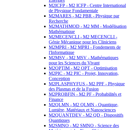
Energies
M2ICFP - M2 ICFP - Centre International
de Physique Fondamentale
M2MARES - M2 PBR - Physique par
Recherche
M2MATHMOD - M2 MM - Modélisation
Mathématique
M2MECENCLI - M2 MECENCLI -
Génie Mécanique pour les Cliniciens
M2MPRI - M2 MPRI - Fondements de
l'Informatique
M2MSV - M2 MSV - Mathématiques
pour les Sciences du Vivant
M2OPTIM - M2 OPT - Optimisation
M2PIC - M2 PIC - Projet, Innovation,
Conception
M2PLASPHYFUS - M2 PPF - Physique
des Plasmas et de la Fusion
M2PROBFIN - M2 PF - Probabilités et
Finance
M2QLMN - M2 QLMN - Quantique,
Lumière, Matériaux et Nanosciences
M2QUANTDEV - M2 QD - Dispositifs
Quantiques
M2SMNO - M2 SMNO - Science des