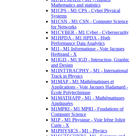
Mathematics and statistics
M1CPS - M1 CPS - Cyber Physical
Systems
M1CSN - M1 CSN - Computer Science
for Networks
M1CYBER - M1 Cyber - Cybersecurity
M1HPDA - M1 HPDA - High
Performance Data Analytics
M1I - M1 Informatique - Voie Jacques
Herbrand - X
M1IGD - M1 IGD - Interaction, Graphic
and Design
M1INTTRACPHY - M1 - International
Track in Physics
M1MAP - M1 Mathématiques et
Applications - Voie Jacques Hadamard -
École Polytechnique
M1MATHAPP - M1 - Mathématiques
Appliquées
M1MPRI - M1 MPRI - Foudations of
Computer Science
M1P - M1 Physique - Voie Irène Joliot
Curie - X
M1PHYSICS - M1 - Physics