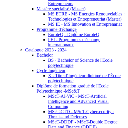
Entrepreneurs
Mastère spécialisé (Master)
MS ETRE - MS Energies Renouvelables :
Technologies et Entrepreneuriat (Master)
MS IE - MS Innovation et Entreprenariat
Programme d'échange
EuroteQ - Diplôme EuroteQ
PEI - Programmes d'échange
internationaux
Catalogue 2023 - 2024
Bachelor
BS - Bachelor of Science de l'Ecole
polytechnique
Cycle Ingénieur
X - Titre d’Ingénieur diplômé de l’École
polytechnique
Diplôme de formation gradué de l'Ecole
Polytechnique -MSc&T
MScT-AI-ViC - MScT-Artificial
Intelligence and Advanced Visual
Computing
MScT-CTD - MScT-Cybersecurity :
Threats and Defenses
MScT-DDDF - MScT-Double Degree
Data and Finance (DDDF)