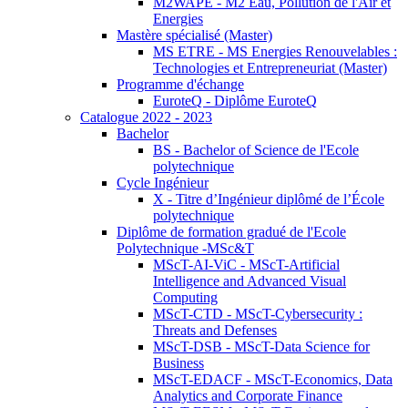
M2WAPE - M2 Eau, Pollution de l'Air et
Energies
Mastère spécialisé (Master)
MS ETRE - MS Energies Renouvelables :
Technologies et Entrepreneuriat (Master)
Programme d'échange
EuroteQ - Diplôme EuroteQ
Catalogue 2022 - 2023
Bachelor
BS - Bachelor of Science de l'Ecole
polytechnique
Cycle Ingénieur
X - Titre d’Ingénieur diplômé de l’École
polytechnique
Diplôme de formation gradué de l'Ecole
Polytechnique -MSc&T
MScT-AI-ViC - MScT-Artificial
Intelligence and Advanced Visual
Computing
MScT-CTD - MScT-Cybersecurity :
Threats and Defenses
MScT-DSB - MScT-Data Science for
Business
MScT-EDACF - MScT-Economics, Data
Analytics and Corporate Finance