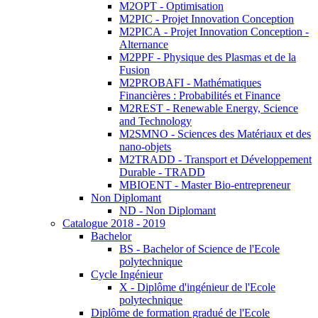
M2OPT - Optimisation
M2PIC - Projet Innovation Conception
M2PICA - Projet Innovation Conception -
Alternance
M2PPF - Physique des Plasmas et de la
Fusion
M2PROBAFI - Mathématiques
Financières : Probabilités et Finance
M2REST - Renewable Energy, Science
and Technology
M2SMNO - Sciences des Matériaux et des
nano-objets
M2TRADD - Transport et Développement
Durable - TRADD
MBIOENT - Master Bio-entrepreneur
Non Diplomant
ND - Non Diplomant
Catalogue 2018 - 2019
Bachelor
BS - Bachelor of Science de l'Ecole
polytechnique
Cycle Ingénieur
X - Diplôme d'ingénieur de l'Ecole
polytechnique
Diplôme de formation gradué de l'Ecole