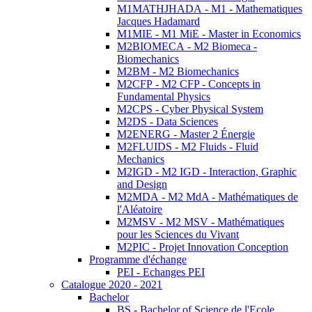
M1MATHJHADA - M1 - Mathematiques
Jacques Hadamard
M1MIE - M1 MiE - Master in Economics
M2BIOMECA - M2 Biomeca -
Biomechanics
M2BM - M2 Biomechanics
M2CFP - M2 CFP - Concepts in
Fundamental Physics
M2CPS - Cyber Physical System
M2DS - Data Sciences
M2ENERG - Master 2 Énergie
M2FLUIDS - M2 Fluids - Fluid
Mechanics
M2IGD - M2 IGD - Interaction, Graphic
and Design
M2MDA - M2 MdA - Mathématiques de
l'Aléatoire
M2MSV - M2 MSV - Mathématiques
pour les Sciences du Vivant
M2PIC - Projet Innovation Conception
Programme d'échange
PEI - Echanges PEI
Catalogue 2020 - 2021
Bachelor
BS - Bachelor of Science de l'Ecole