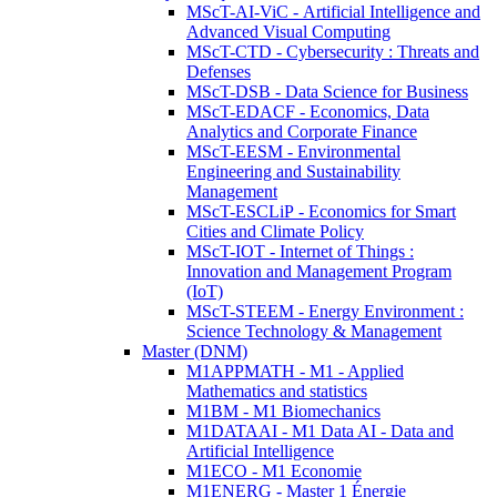
MScT-AI-ViC - Artificial Intelligence and
Advanced Visual Computing
MScT-CTD - Cybersecurity : Threats and
Defenses
MScT-DSB - Data Science for Business
MScT-EDACF - Economics, Data
Analytics and Corporate Finance
MScT-EESM - Environmental
Engineering and Sustainability
Management
MScT-ESCLiP - Economics for Smart
Cities and Climate Policy
MScT-IOT - Internet of Things :
Innovation and Management Program
(IoT)
MScT-STEEM - Energy Environment :
Science Technology & Management
Master (DNM)
M1APPMATH - M1 - Applied
Mathematics and statistics
M1BM - M1 Biomechanics
M1DATAAI - M1 Data AI - Data and
Artificial Intelligence
M1ECO - M1 Economie
M1ENERG - Master 1 Énergie