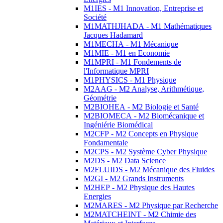
M1IES - M1 Innovation, Entreprise et
Société
M1MATHJHADA - M1 Mathématiques
Jacques Hadamard
M1MECHA - M1 Mécanique
M1MIE - M1 en Economie
M1MPRI - M1 Fondements de
l'Informatique MPRI
M1PHYSICS - M1 Physique
M2AAG - M2 Analyse, Arithmétique,
Géométrie
M2BIOHEA - M2 Biologie et Santé
M2BIOMECA - M2 Biomécanique et
Ingéniérie Biomédical
M2CFP - M2 Concepts en Physique
Fondamentale
M2CPS - M2 Système Cyber Physique
M2DS - M2 Data Science
M2FLUIDS - M2 Mécanique des Fluides
M2GI - M2 Grands Instruments
M2HEP - M2 Physique des Hautes
Energies
M2MARES - M2 Physique par Recherche
M2MATCHEINT - M2 Chimie des