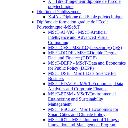
X - Titre d’Ingénieur diplômé de l’École
polytechnique
Diplôme d'établissement
X-4A - Diplôme de l'Ecole polytechnique
Diplôme de formation gradué de l'Ecole
Polytechnique -MSc&T
MScT-AI-ViC - MScT-Artificial
Intelligence and Advanced Visual
Computing
MScT-CyS - MScT-Cybersecurity (CyS)
MScT-DDDF - MScT-Double Degree
Data and Finance (DDDF)
MScT-DEPP - MScT-Data and Economics
for Public Policy (DEPP)
MScT-DSB - MScT-Data Science for
Business
MScT-EDACF - MScT-Economics, Data
Analytics and Corporate Finance
MScT-EESM - MScT-Environmental
Engineering and Sustainability
Management
MScT-ESCLiP - MScT-Economics for
Smart Cities and Climate Policy
MScT-IOT - MScT-Internet of Things :
Innovation and Management Program