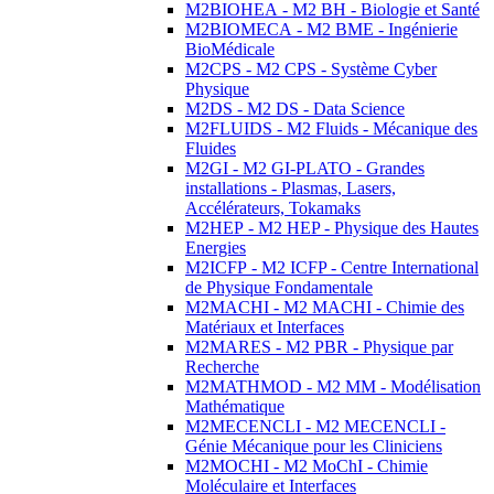
M2BIOHEA - M2 BH - Biologie et Santé
M2BIOMECA - M2 BME - Ingénierie
BioMédicale
M2CPS - M2 CPS - Système Cyber
Physique
M2DS - M2 DS - Data Science
M2FLUIDS - M2 Fluids - Mécanique des
Fluides
M2GI - M2 GI-PLATO - Grandes
installations - Plasmas, Lasers,
Accélérateurs, Tokamaks
M2HEP - M2 HEP - Physique des Hautes
Energies
M2ICFP - M2 ICFP - Centre International
de Physique Fondamentale
M2MACHI - M2 MACHI - Chimie des
Matériaux et Interfaces
M2MARES - M2 PBR - Physique par
Recherche
M2MATHMOD - M2 MM - Modélisation
Mathématique
M2MECENCLI - M2 MECENCLI -
Génie Mécanique pour les Cliniciens
M2MOCHI - M2 MoChI - Chimie
Moléculaire et Interfaces