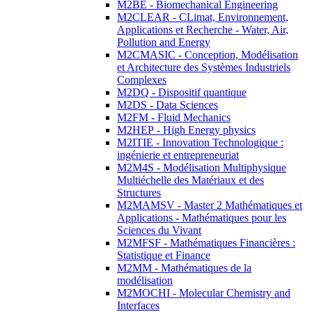
M2BE - Biomechanical Engineering
M2CLEAR - CLimat, Environnement,
Applications et Recherche - Water, Air,
Pollution and Energy
M2CMASIC - Conception, Modélisation
et Architecture des Systèmes Industriels
Complexes
M2DQ - Dispositif quantique
M2DS - Data Sciences
M2FM - Fluid Mechanics
M2HEP - High Energy physics
M2ITIE - Innovation Technologique :
ingénierie et entrepreneuriat
M2M4S - Modélisation Multiphysique
Multiéchelle des Matériaux et des
Structures
M2MAMSV - Master 2 Mathématiques et
Applications - Mathématiques pour les
Sciences du Vivant
M2MFSF - Mathématiques Financières :
Statistique et Finance
M2MM - Mathématiques de la
modélisation
M2MOCHI - Molecular Chemistry and
Interfaces