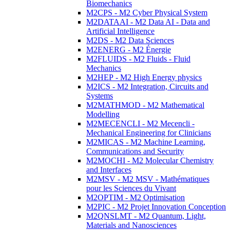
Biomechanics
M2CPS - M2 Cyber Physical System
M2DATAAI - M2 Data AI - Data and
Artificial Intelligence
M2DS - M2 Data Sciences
M2ENERG - M2 Énergie
M2FLUIDS - M2 Fluids - Fluid
Mechanics
M2HEP - M2 High Energy physics
M2ICS - M2 Integration, Circuits and
Systems
M2MATHMOD - M2 Mathematical
Modelling
M2MECENCLI - M2 Mecencli -
Mechanical Engineering for Clinicians
M2MICAS - M2 Machine Learning,
Communications and Security
M2MOCHI - M2 Molecular Chemistry
and Interfaces
M2MSV - M2 MSV - Mathématiques
pour les Sciences du Vivant
M2OPTIM - M2 Optimisation
M2PIC - M2 Projet Innovation Conception
M2QNSLMT - M2 Quantum, Light,
Materials and Nanosciences