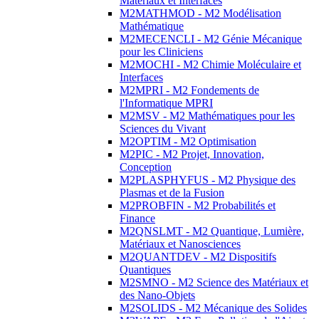
Matériaux et Interfaces
M2MATHMOD - M2 Modélisation
Mathématique
M2MECENCLI - M2 Génie Mécanique
pour les Cliniciens
M2MOCHI - M2 Chimie Moléculaire et
Interfaces
M2MPRI - M2 Fondements de
l'Informatique MPRI
M2MSV - M2 Mathématiques pour les
Sciences du Vivant
M2OPTIM - M2 Optimisation
M2PIC - M2 Projet, Innovation,
Conception
M2PLASPHYFUS - M2 Physique des
Plasmas et de la Fusion
M2PROBFIN - M2 Probabilités et
Finance
M2QNSLMT - M2 Quantique, Lumière,
Matériaux et Nanosciences
M2QUANTDEV - M2 Dispositifs
Quantiques
M2SMNO - M2 Science des Matériaux et
des Nano-Objets
M2SOLIDS - M2 Mécanique des Solides