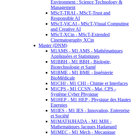
Environment : Science Technology &
Management
MScT-TRAI - MScT-Trust and
Responsible AI
MScT-ViCAI - MScT-Visual Computing
and Creative AI
MScT-XCin - MScT-Extended
Cinematography XCin
Master (DNM)
M1AMS - M1 AMS - Mathématiques
Appliquées et Statistiques
M1BBH - M1 BBH - Biologie,
Biotechnologie et Santé
M1BME - M1 BME - Ingénierie
BioMédicale
M1CHI - M1 CHI - Chimie et Interfaces
M1CPS - M1 CCSN - Maj. CPS -
Système Cyber Physique
M1HEP - M1 HEP - Physique des Hautes
Energies
M1IES - M1 IES - Innovation, Entreprise
et Société
M1MATHJHADA - M1 MJH -
Mathematiques Jacques Hadamard
M1MEC - M1 Mech - Mecanique